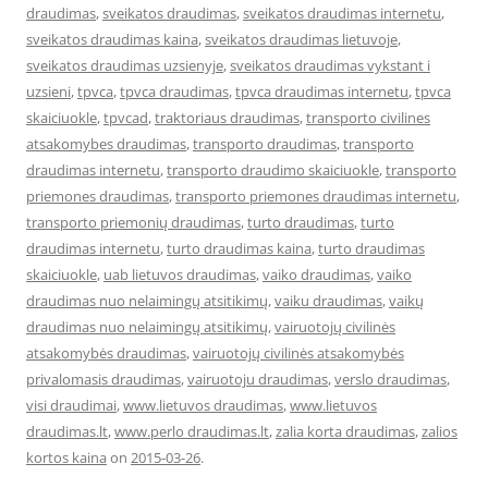
draudimas
,
sveikatos draudimas
,
sveikatos draudimas internetu
,
sveikatos draudimas kaina
,
sveikatos draudimas lietuvoje
,
sveikatos draudimas uzsienyje
,
sveikatos draudimas vykstant i
uzsieni
,
tpvca
,
tpvca draudimas
,
tpvca draudimas internetu
,
tpvca
skaiciuokle
,
tpvcad
,
traktoriaus draudimas
,
transporto civilines
atsakomybes draudimas
,
transporto draudimas
,
transporto
draudimas internetu
,
transporto draudimo skaiciuokle
,
transporto
priemones draudimas
,
transporto priemones draudimas internetu
,
transporto priemonių draudimas
,
turto draudimas
,
turto
draudimas internetu
,
turto draudimas kaina
,
turto draudimas
skaiciuokle
,
uab lietuvos draudimas
,
vaiko draudimas
,
vaiko
draudimas nuo nelaimingų atsitikimų
,
vaiku draudimas
,
vaikų
draudimas nuo nelaimingų atsitikimų
,
vairuotojų civilinės
atsakomybės draudimas
,
vairuotojų civilinės atsakomybės
privalomasis draudimas
,
vairuotoju draudimas
,
verslo draudimas
,
visi draudimai
,
www.lietuvos draudimas
,
www.lietuvos
draudimas.lt
,
www.perlo draudimas.lt
,
zalia korta draudimas
,
zalios
kortos kaina
on
2015-03-26
.