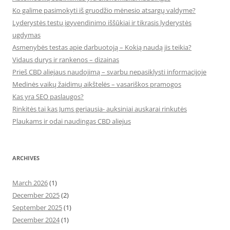
Ko galime pasimokyti iš gruodžio mėnesio atsargų valdyme?
Lyderystės testų įgyvendinimo iššūkiai ir tikrasis lyderystės
ugdymas
Asmenybės testas apie darbuotoją – Kokią naudą jis teikia?
Vidaus durys ir rankenos – dizainas
Prieš CBD aliejaus naudojimą – svarbu nepasiklysti informacijoje
Medinės vaikų žaidimų aikštelės – vasariškos pramogos
Kas yra SEO paslaugos?
Rinkitės tai kas Jums geriausia- auksiniai auskarai rinkutės
Plaukams ir odai naudingas CBD aliejus
ARCHIVES
March 2026
(1)
December 2025
(2)
September 2025
(1)
December 2024
(1)