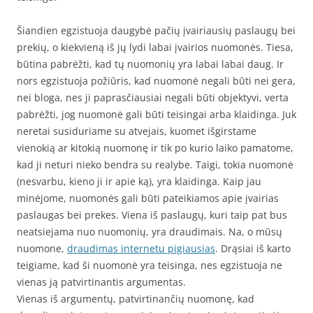
Šiandien egzistuoja daugybė pačių įvairiausių paslaugų bei
prekių, o kiekvieną iš jų lydi labai įvairios nuomonės. Tiesa,
būtina pabrėžti, kad tų nuomonių yra labai labai daug. Ir
nors egzistuoja požiūris, kad nuomonė negali būti nei gera,
nei bloga, nes ji paprasčiausiai negali būti objektyvi, verta
pabrėžti, jog nuomonė gali būti teisingai arba klaidinga. Juk
neretai susiduriame su atvejais, kuomet išgirstame
vienokią ar kitokią nuomonę ir tik po kurio laiko pamatome,
kad ji neturi nieko bendra su realybe. Taigi, tokia nuomonė
(nesvarbu, kieno ji ir apie ką), yra klaidinga. Kaip jau
minėjome, nuomonės gali būti pateikiamos apie įvairias
paslaugas bei prekes. Viena iš paslaugų, kuri taip pat bus
neatsiejama nuo nuomonių, yra draudimais. Na, o mūsų
nuomone,
draudimas internetu pigiausias
. Drąsiai iš karto
teigiame, kad ši nuomonė yra teisinga, nes egzistuoja ne
vienas ją patvirtinantis argumentas.
Vienas iš argumentų, patvirtinančių nuomonę, kad