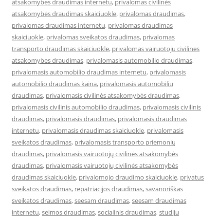
atsakomybes draudimas internetu
,
privalomas civilinės
atsakomybės draudimas skaiciuokle
,
privalomas draudimas
,
privalomas draudimas internetu
,
privalomas draudimas
skaiciuokle
,
privalomas sveikatos draudimas
,
privalomas
transporto draudimas skaiciuokle
,
privalomas vairuotoju civilines
atsakomybes draudimas
,
privalomasis automobilio draudimas
,
privalomasis automobilio draudimas internetu
,
privalomasis
automobilio draudimas kaina
,
privalomasis automobiliu
draudimas
,
privalomasis civilinės atsakomybės draudimas
,
privalomasis civilinis automobilio draudimas
,
privalomasis civilinis
draudimas
,
privalomasis draudimas
,
privalomasis draudimas
internetu
,
privalomasis draudimas skaiciuokle
,
privalomasis
sveikatos draudimas
,
privalomasis transporto priemonių
draudimas
,
privalomasis vairuotojų civilinės atsakomybės
draudimas
,
privalomasis vairuotojų civilinės atsakomybės
draudimas skaiciuokle
,
privalomojo draudimo skaiciuokle
,
privatus
sveikatos draudimas
,
repatriacijos draudimas
,
savanoriškas
sveikatos draudimas
,
seesam draudimas
,
seesam draudimas
internetu
,
seimos draudimas
,
socialinis draudimas
,
studiju