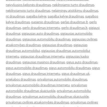
neįvykusios kelionės draudimas
,
nekilnojamo turto draudimas
,
nekilnojamojo turto draudimas
,
nelaimingų atsitikimų draudimas
,
nt draudimas
,
pagalba kelyje
,
pagalba kelyje draudimas
,
pagalbos
kelyje draudimas
,
pasienio draudimas
,
perlas draudimas lt
,
perlo
draudimas
,
perlo draudimas internetu
,
perlo draudimas.lt
,
pigiausi
draudimai
,
pigiausias auto draudimas
,
pigiausias automobilio
draudimas
,
pigiausias automobiliu draudimas
,
pigiausias civilines
atsakomybes draudimas
,
pigiausias draudimas
,
pigiausias
draudimas automobiliui
,
pigiausias draudimas automobiliui
internetu
,
pigiausias draudimas internetu
,
pigiausias kasko
draudimas
,
pigiausias masinos draudimas
,
pigus auto draudimas
,
pigus automobilio draudimas
,
pigus automobiliu draudimas
,
pigus
draudimas
,
pigus draudimas internetu
,
pigus draudimas uk
,
priekabos draudimas
,
privalomas automobilio draudimas
,
privalomas automobilio draudimas internetu
,
privalomas
automobilio draudimas skaiciuokle
,
privalomas automobiliu
draudimas
,
privalomas automobiliu draudimas skaiciuokle
,
privalomas civilinės atsakomybės draudimas
,
privalomas civilines