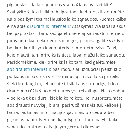
pigiausias – laiko sąnaudos yra mažiausios. Netikite?
Skaitykite šį tekstą iki pabaigos tam, kad tuo įsitikintumėte.
Kaip pasižymi tos mažiausios laiko sąnaudos, kuomet kalba
eina apie
draudimus internetu
? Atsakymas yra labai aiškus
bei paprastas – tam, kad galėtumėte apsidrausti internetu,
jums nereikia niekur eiti, kadangi šį procesą galite vykdyti
bet kur, kur tik yra kompiuteris ir interneto ryšys. Taigi,
kaip matyti, tam prireiks iš tiesų labai mažų laiko sąnaudų.
Pasidomėkime, kiek prireiks laiko tam, kad galėtumėte
apsidrausti internetu
: pasirodo, šiai užduočiai įveikti kuo
puikiausiai pakanka vos 10 minučių. Tiesa, laiko prireiks
šiek tiek daugiau, jei nesate tiksliai apsisprendęs, kokia
draudimo rūšis šiuo metu jums yra reikalinga. Na, o dabar
– belieka tik pridurti, kiek laiko reikėtų, jei nuspręstumėte
apsidrausti nuvykę į biurą: pasiruošimas vizitui, kelionė į
biurą, laukimas, informacijos gavimas, procedūra bei
grįžimas namo. Nėra net ką ir lyginti – kaip matyti, laiko
sąnaudos antruoju atveju yra gerokai didesnės.