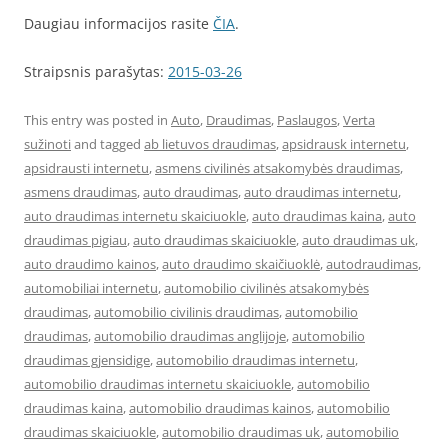
Daugiau informacijos rasite
ČIA
.
Straipsnis parašytas:
2015-03-26
This entry was posted in
Auto
,
Draudimas
,
Paslaugos
,
Verta
sužinoti
and tagged
ab lietuvos draudimas
,
apsidrausk internetu
,
apsidrausti internetu
,
asmens civilinės atsakomybės draudimas
,
asmens draudimas
,
auto draudimas
,
auto draudimas internetu
,
auto draudimas internetu skaiciuokle
,
auto draudimas kaina
,
auto
draudimas pigiau
,
auto draudimas skaiciuokle
,
auto draudimas uk
,
auto draudimo kainos
,
auto draudimo skaičiuoklė
,
autodraudimas
,
automobiliai internetu
,
automobilio civilinės atsakomybės
draudimas
,
automobilio civilinis draudimas
,
automobilio
draudimas
,
automobilio draudimas anglijoje
,
automobilio
draudimas gjensidige
,
automobilio draudimas internetu
,
automobilio draudimas internetu skaiciuokle
,
automobilio
draudimas kaina
,
automobilio draudimas kainos
,
automobilio
draudimas skaiciuokle
,
automobilio draudimas uk
,
automobilio