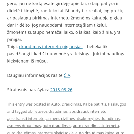
gero, jau ne kartą esate girdėję apie tai, o taip pat yra ir
didelė tikimybė, kad teko tai išbandyti ir realiai, jog prekių
ar paslaugų pirkimas internetu žmonėms kainuoja pigiau
dar ir dėlto, jog naudodami internetą šiam tikslui,
žmonėms sutaupo nemažai laiko, o laikas, kaip žinia, yra
pinigai.
Taigi,
draudimas internetu pigiausias
– belieka tik
pasidžiaugti, kad ši nuomonė yra teisinga, juk tai naudinga
kiekvienam iš mūsų.
Daugiau informacijos rasite
ČIA
.
Straipsnis parašytas:
2015-03-26
This entry was posted in
Auto
,
Draudimas
,
Kalba patirtis
,
Paslaugos
and tagged
ab lietuvos draudimas
,
apsidrausk internetu
,
apsidrausti internetu
,
asmens civilinės atsakomybės draudimas
,
asmens draudimas
,
auto draudimas
,
auto draudimas internetu
,
auto draudimas internetu skaiciuokle
,
auto draudimas kaina
,
auto