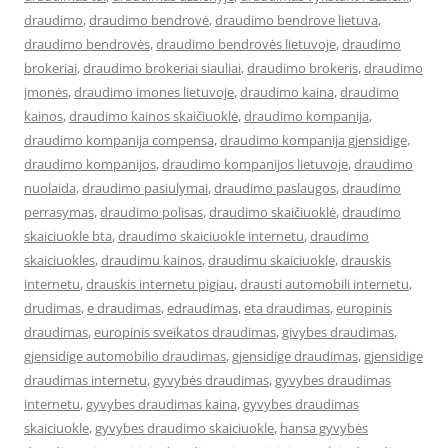
draudimo
,
draudimo bendrovė
,
draudimo bendrove lietuva
,
draudimo bendrovės
,
draudimo bendrovės lietuvoje
,
draudimo
brokeriai
,
draudimo brokeriai siauliai
,
draudimo brokeris
,
draudimo
įmonės
,
draudimo imones lietuvoje
,
draudimo kaina
,
draudimo
kainos
,
draudimo kainos skaičiuoklė
,
draudimo kompanija
,
draudimo kompanija compensa
,
draudimo kompanija gjensidige
,
draudimo kompanijos
,
draudimo kompanijos lietuvoje
,
draudimo
nuolaida
,
draudimo pasiulymai
,
draudimo paslaugos
,
draudimo
perrasymas
,
draudimo polisas
,
draudimo skaičiuoklė
,
draudimo
skaiciuokle bta
,
draudimo skaiciuokle internetu
,
draudimo
skaiciuokles
,
draudimu kainos
,
draudimu skaiciuokle
,
drauskis
internetu
,
drauskis internetu pigiau
,
drausti automobili internetu
,
drudimas
,
e draudimas
,
edraudimas
,
eta draudimas
,
europinis
draudimas
,
europinis sveikatos draudimas
,
givybes draudimas
,
gjensidige automobilio draudimas
,
gjensidige draudimas
,
gjensidige
draudimas internetu
,
gyvybės draudimas
,
gyvybes draudimas
internetu
,
gyvybes draudimas kaina
,
gyvybes draudimas
skaiciuokle
,
gyvybes draudimo skaiciuokle
,
hansa gyvybės