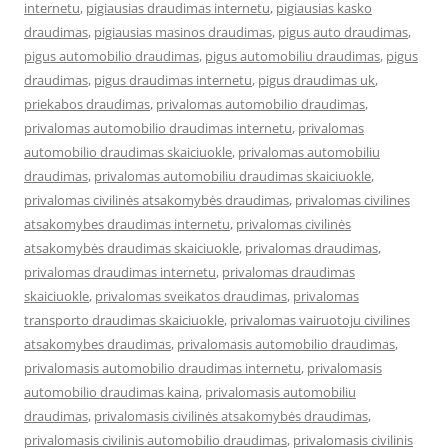
internetu
,
pigiausias draudimas internetu
,
pigiausias kasko
draudimas
,
pigiausias masinos draudimas
,
pigus auto draudimas
,
pigus automobilio draudimas
,
pigus automobiliu draudimas
,
pigus
draudimas
,
pigus draudimas internetu
,
pigus draudimas uk
,
priekabos draudimas
,
privalomas automobilio draudimas
,
privalomas automobilio draudimas internetu
,
privalomas
automobilio draudimas skaiciuokle
,
privalomas automobiliu
draudimas
,
privalomas automobiliu draudimas skaiciuokle
,
privalomas civilinės atsakomybės draudimas
,
privalomas civilines
atsakomybes draudimas internetu
,
privalomas civilinės
atsakomybės draudimas skaiciuokle
,
privalomas draudimas
,
privalomas draudimas internetu
,
privalomas draudimas
skaiciuokle
,
privalomas sveikatos draudimas
,
privalomas
transporto draudimas skaiciuokle
,
privalomas vairuotoju civilines
atsakomybes draudimas
,
privalomasis automobilio draudimas
,
privalomasis automobilio draudimas internetu
,
privalomasis
automobilio draudimas kaina
,
privalomasis automobiliu
draudimas
,
privalomasis civilinės atsakomybės draudimas
,
privalomasis civilinis automobilio draudimas
,
privalomasis civilinis