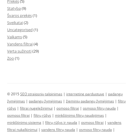
Prekės
(5)
Statyba
(9)
Švaros prekės
(1)
Sveikatai
(2)
Uncategorised
(1)
Vaikams
(5)
Vandens filtrai
(4)
Verta sužinoti
(29)
Zoo
(1)
© 2015
SEO straipsnių talpinimas
|
internetine parduotuve
|
padangų
žymėjimas
|
padangų žymėjimas
|
žieminių padangų žymėjimas
|
filtrų
rūšys
|
filtrai nugeležinimui
|
osmoso filtrai
|
osmoso filtrų nauda
|
osmoso filtrai
|
filtrų rūšys
|
minkštinimo filtrų naudojimas
|
minkštinimo sistema
|
filtrų rūšys ir nauda
|
osmoso filtrai
|
vandens
filtrai nukalkinimui
|
vandens filtrų nauda
|
osmoso filtrų nauda
|