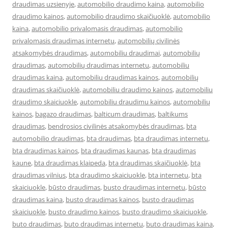
draudimas uzsienyje
,
automobilio draudimo kaina
,
automobilio
draudimo kainos
,
automobilio draudimo skaičiuoklė
,
automobilio
kaina
,
automobilio privalomasis draudimas
,
automobilio
privalomasis draudimas internetu
,
automobilių civilinės
atsakomybės draudimas
,
automobiliu draudimai
,
automobilių
draudimas
,
automobilių draudimas internetu
,
automobiliu
draudimas kaina
,
automobiliu draudimas kainos
,
automobilių
draudimas skaičiuoklė
,
automobiliu draudimo kainos
,
automobiliu
draudimo skaiciuokle
,
automobiliu draudimu kainos
,
automobilių
kainos
,
bagazo draudimas
,
balticum draudimas
,
baltikums
draudimas
,
bendrosios civilinės atsakomybės draudimas
,
bta
automobilio draudimas
,
bta draudimas
,
bta draudimas internetu
,
bta draudimas kainos
,
bta draudimas kaunas
,
bta draudimas
kaune
,
bta draudimas klaipeda
,
bta draudimas skaičiuoklė
,
bta
draudimas vilnius
,
bta draudimo skaiciuokle
,
bta internetu
,
bta
skaiciuokle
,
būsto draudimas
,
busto draudimas internetu
,
būsto
draudimas kaina
,
busto draudimas kainos
,
busto draudimas
skaiciuokle
,
busto draudimo kainos
,
busto draudimo skaiciuokle
,
buto draudimas
,
buto draudimas internetu
,
buto draudimas kaina
,