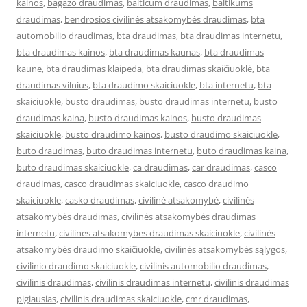
kainos
,
bagazo draudimas
,
balticum draudimas
,
baltikums
draudimas
,
bendrosios civilinės atsakomybės draudimas
,
bta
automobilio draudimas
,
bta draudimas
,
bta draudimas internetu
,
bta draudimas kainos
,
bta draudimas kaunas
,
bta draudimas
kaune
,
bta draudimas klaipeda
,
bta draudimas skaičiuoklė
,
bta
draudimas vilnius
,
bta draudimo skaiciuokle
,
bta internetu
,
bta
skaiciuokle
,
būsto draudimas
,
busto draudimas internetu
,
būsto
draudimas kaina
,
busto draudimas kainos
,
busto draudimas
skaiciuokle
,
busto draudimo kainos
,
busto draudimo skaiciuokle
,
buto draudimas
,
buto draudimas internetu
,
buto draudimas kaina
,
buto draudimas skaiciuokle
,
ca draudimas
,
car draudimas
,
casco
draudimas
,
casco draudimas skaiciuokle
,
casco draudimo
skaiciuokle
,
casko draudimas
,
civilinė atsakomybė
,
civilinės
atsakomybės draudimas
,
civilinės atsakomybės draudimas
internetu
,
civilines atsakomybes draudimas skaiciuokle
,
civilinės
atsakomybės draudimo skaičiuoklė
,
civilinės atsakomybės sąlygos
,
civilinio draudimo skaiciuokle
,
civilinis automobilio draudimas
,
civilinis draudimas
,
civilinis draudimas internetu
,
civilinis draudimas
pigiausias
,
civilinis draudimas skaiciuokle
,
cmr draudimas
,