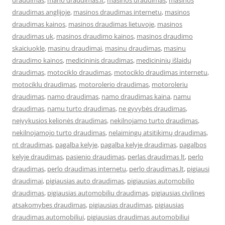
draudimas
,
mano draudimas.lt
,
masinos draudimas
,
masinos
draudimas anglijoje
,
masinos draudimas internetu
,
masinos
draudimas kainos
,
masinos draudimas lietuvoje
,
masinos
draudimas uk
,
masinos draudimo kainos
,
masinos draudimo
skaiciuokle
,
masinu draudimai
,
masinu draudimas
,
masinu
draudimo kainos
,
medicininis draudimas
,
medicininių išlaidų
draudimas
,
motociklo draudimas
,
motociklo draudimas internetu
,
motociklu draudimas
,
motorolerio draudimas
,
motoroleriu
draudimas
,
namo draudimas
,
namo draudimas kaina
,
namu
draudimas
,
namu turto draudimas
,
ne gyvybės draudimas
,
neįvykusios kelionės draudimas
,
nekilnojamo turto draudimas
,
nekilnojamojo turto draudimas
,
nelaimingų atsitikimų draudimas
,
nt draudimas
,
pagalba kelyje
,
pagalba kelyje draudimas
,
pagalbos
kelyje draudimas
,
pasienio draudimas
,
perlas draudimas lt
,
perlo
draudimas
,
perlo draudimas internetu
,
perlo draudimas.lt
,
pigiausi
draudimai
,
pigiausias auto draudimas
,
pigiausias automobilio
draudimas
,
pigiausias automobiliu draudimas
,
pigiausias civilines
atsakomybes draudimas
,
pigiausias draudimas
,
pigiausias
draudimas automobiliui
,
pigiausias draudimas automobiliui