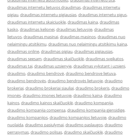
draudimas internetu automobilio
,
draudimas internetu bta
,
draudimas internetu lietuvos draudimas
,
draudimas internetu
pigiau
,
draudimas internetu pigiausias
,
draudimas internetu pigus
,
draudimas internetu skaiciuokle
,
draudimas kaina
,
draudimas
kasko
,
draudimas kelionei
,
draudimas lietuvoje
,
draudimas
lietuvos
,
draudimas masinai
,
draudimas masinos
,
draudimas nuo
nelaimingų atsitikimų
,
draudimas nuo nelaimingų atsitikimų kaina
,
draudimas online
,
draudimas pigiau
,
draudimas pigiausias
,
draudimas seesam
,
draudimas skaičiuoklė
,
draudimas sveikatos
,
draudimas tai
,
draudimas uzsienyje
,
draudimas vykstant i uzsieni
,
draudimo
,
draudimo bendrovė
,
draudimo bendrove lietuva
,
draudimo bendrovės
,
draudimo bendrovės lietuvoje
,
draudimo
brokeriai
,
draudimo brokeriai siauliai
,
draudimo brokeris
,
draudimo
įmonės
,
draudimo imones lietuvoje
,
draudimo kaina
,
draudimo
kainos
,
draudimo kainos skaičiuoklė
,
draudimo kompanija
,
draudimo kompanija compensa
,
draudimo kompanija gjensidige
,
draudimo kompanijos
,
draudimo kompanijos lietuvoje
,
draudimo
nuolaida
,
draudimo pasiulymai
,
draudimo paslaugos
,
draudimo
perrasymas
,
draudimo polisas
,
draudimo skaičiuoklė
,
draudimo