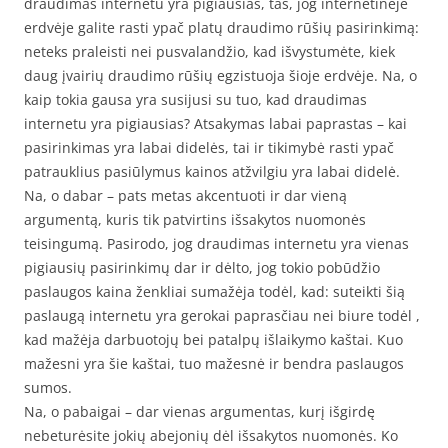
draudimas internetu yra pigiausias, tas, jog internetinėje
erdvėje galite rasti ypač platų draudimo rūšių pasirinkimą:
neteks praleisti nei pusvalandžio, kad išvystumėte, kiek
daug įvairių draudimo rūšių egzistuoja šioje erdvėje. Na, o
kaip tokia gausa yra susijusi su tuo, kad draudimas
internetu yra pigiausias? Atsakymas labai paprastas – kai
pasirinkimas yra labai didelės, tai ir tikimybė rasti ypač
patrauklius pasiūlymus kainos atžvilgiu yra labai didelė.
Na, o dabar – pats metas akcentuoti ir dar vieną
argumentą, kuris tik patvirtins išsakytos nuomonės
teisingumą. Pasirodo, jog draudimas internetu yra vienas
pigiausių pasirinkimų dar ir dėlto, jog tokio pobūdžio
paslaugos kaina ženkliai sumažėja todėl, kad: suteikti šią
paslaugą internetu yra gerokai paprasčiau nei biure todėl ,
kad mažėja darbuotojų bei patalpų išlaikymo kaštai. Kuo
mažesni yra šie kaštai, tuo mažesnė ir bendra paslaugos
sumos.
Na, o pabaigai – dar vienas argumentas, kurį išgirdę
nebeturėsite jokių abejonių dėl išsakytos nuomonės. Ko