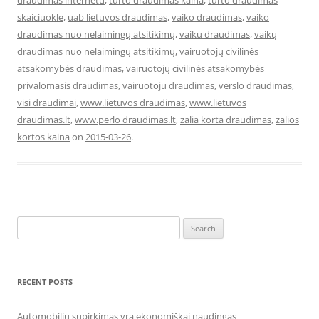
draudimas internetu
,
turto draudimas kaina
,
turto draudimas
skaiciuokle
,
uab lietuvos draudimas
,
vaiko draudimas
,
vaiko
draudimas nuo nelaimingų atsitikimų
,
vaiku draudimas
,
vaikų
draudimas nuo nelaimingų atsitikimų
,
vairuotojų civilinės
atsakomybės draudimas
,
vairuotojų civilinės atsakomybės
privalomasis draudimas
,
vairuotoju draudimas
,
verslo draudimas
,
visi draudimai
,
www.lietuvos draudimas
,
www.lietuvos
draudimas.lt
,
www.perlo draudimas.lt
,
zalia korta draudimas
,
zalios
kortos kaina
on
2015-03-26
.
Search
for:
RECENT POSTS
Automobilių supirkimas yra ekonomiškai naudingas