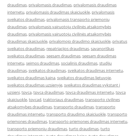
draudimas
,
privalomasis draudimas
,
privalomasis draudimas
internetu
,
privalomasis draudimas skaiciuokle
,
privalomasis
sveikatos draudimas
,
privalomasis transporto priemonių
draudimas
,
privalomasis vairuotojų civilinės atsakomybės
draudimas
,
privalomasis vairuotojų civilinės atsakomybės
draudimas skaiciuokle
,
privalomojo draudimo skaiciuokle
,
privatus
sveikatos draudimas
,
repatriacijos draudimas
,
savanoriškas
sveikatos draudimas
,
seesam draudimas
,
seesam draudimas
internetu
,
seimos draudimas
,
socialinis draudimas
,
studiju
draudimas
,
sveikatos draudimas
,
sveikatos draudimas internetu
,
sveikatos draudimas kaina
,
sveikatos draudimas lietuvoje
,
sveikatos draudimas uzsienyje
,
sveikatos draudimas vykstant i
uzsieni
,
tpvca
,
tpvca draudimas
,
tpvca draudimas internetu
,
tpvca
skaiciuokle
,
tpvcad
,
traktoriaus draudimas
,
transporto civilines
atsakomybes draudimas
,
transporto draudimas
,
transporto
draudimas internetu
,
transporto draudimo skaiciuokle
,
transporto
priemones draudimas
,
transporto priemones draudimas internetu
,
transporto priemonių draudimas
,
turto draudimas
,
turto