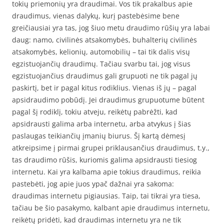
tokių priemonių yra draudimai. Vos tik prakalbus apie
draudimus, vienas dalykų, kurį pastebėsime bene
greičiausiai yra tas, jog šiuo metu draudimo rūšių yra labai
daug: namo, civilinės atsakomybės, buhalterių civilinės
atsakomybės, kelionių, automobilių – tai tik dalis visų
egzistuojančių draudimų. Tačiau svarbu tai, jog visus
egzistuojančius draudimus gali grupuoti ne tik pagal jų
paskirtį, bet ir pagal kitus rodiklius. Vienas iš jų – pagal
apsidraudimo pobūdį. Jei draudimus grupuotume būtent
pagal šį rodiklį, tokiu atveju, reikėtų pabrėžti, kad
apsidrausti galima arba internetu, arba atvykus į šias
paslaugas teikiančių įmanių biurus. Šį kartą dėmesį
atkreipsime į pirmai grupei priklausančius draudimus, t.y.,
tas draudimo rūšis, kuriomis galima apsidrausti tiesiog
internetu. Kai yra kalbama apie tokius draudimus, reikia
pastebėti, jog apie juos ypač dažnai yra sakoma:
draudimas internetu pigiausias. Taip, tai tikrai yra tiesa,
tačiau be šio pasakymo, kalbant apie draudimus internetu,
reikėtų pridėti, kad draudimas internetu yra ne tik