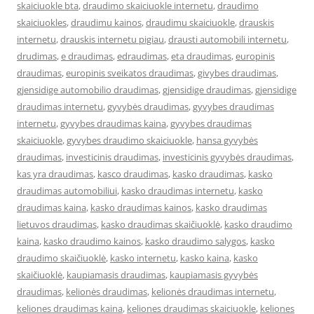
skaiciuokle bta
,
draudimo skaiciuokle internetu
,
draudimo
skaiciuokles
,
draudimu kainos
,
draudimu skaiciuokle
,
drauskis
internetu
,
drauskis internetu pigiau
,
drausti automobili internetu
,
drudimas
,
e draudimas
,
edraudimas
,
eta draudimas
,
europinis
draudimas
,
europinis sveikatos draudimas
,
givybes draudimas
,
gjensidige automobilio draudimas
,
gjensidige draudimas
,
gjensidige
draudimas internetu
,
gyvybės draudimas
,
gyvybes draudimas
internetu
,
gyvybes draudimas kaina
,
gyvybes draudimas
skaiciuokle
,
gyvybes draudimo skaiciuokle
,
hansa gyvybės
draudimas
,
investicinis draudimas
,
investicinis gyvybės draudimas
,
kas yra draudimas
,
kasco draudimas
,
kasko draudimas
,
kasko
draudimas automobiliui
,
kasko draudimas internetu
,
kasko
draudimas kaina
,
kasko draudimas kainos
,
kasko draudimas
lietuvos draudimas
,
kasko draudimas skaičiuoklė
,
kasko draudimo
kaina
,
kasko draudimo kainos
,
kasko draudimo salygos
,
kasko
draudimo skaičiuoklė
,
kasko internetu
,
kasko kaina
,
kasko
skaičiuoklė
,
kaupiamasis draudimas
,
kaupiamasis gyvybės
draudimas
,
kelionės draudimas
,
kelionės draudimas internetu
,
keliones draudimas kaina
,
keliones draudimas skaiciuokle
,
keliones