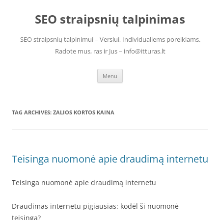
Skip
to
SEO straipsnių talpinimas
content
SEO straipsnių talpinimui – Verslui, Individualiems poreikiams.
Radote mus, ras ir Jus – info@itturas.lt
Menu
TAG ARCHIVES:
ZALIOS KORTOS KAINA
Teisinga nuomonė apie draudimą internetu
Teisinga nuomonė apie draudimą internetu
Draudimas internetu pigiausias: kodėl ši nuomonė
teisinga?