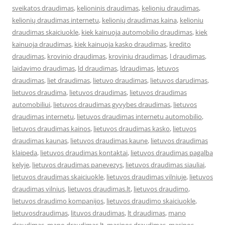
sveikatos draudimas
,
kelioninis draudimas
,
kelioniu draudimas
,
kelionių draudimas internetu
,
kelionių draudimas kaina
,
kelioniu
draudimas skaiciuokle
,
kiek kainuoja automobilio draudimas
,
kiek
kainuoja draudimas
,
kiek kainuoja kasko draudimas
,
kredito
draudimas
,
krovinio draudimas
,
kroviniu draudimas
,
l draudimas
,
laidavimo draudimas
,
ld draudimas
,
ldraudimas
,
letuvos
draudimas
,
liet draudimas
,
lietuvo draudimas
,
lietuvos darudimas
,
lietuvos draudima
,
lietuvos draudimas
,
lietuvos draudimas
automobiliui
,
lietuvos draudimas gyvybes draudimas
,
lietuvos
draudimas internetu
,
lietuvos draudimas internetu automobilio
,
lietuvos draudimas kainos
,
lietuvos draudimas kasko
,
lietuvos
draudimas kaunas
,
lietuvos draudimas kaune
,
lietuvos draudimas
klaipeda
,
lietuvos draudimas kontaktai
,
lietuvos draudimas pagalba
kelyje
,
lietuvos draudimas panevezys
,
lietuvos draudimas siauliai
,
lietuvos draudimas skaiciuokle
,
lietuvos draudimas vilniuje
,
lietuvos
draudimas vilnius
,
lietuvos draudimas.lt
,
lietuvos draudimo
,
lietuvos draudimo kompanijos
,
lietuvos draudimo skaiciuokle
,
lietuvosdraudimas
,
lituvos draudimas
,
lt draudimas
,
mano