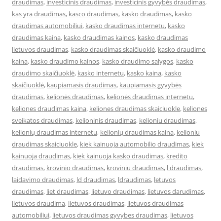
draudimas
,
investicinis draudimas
,
investicinis gyvybės draudimas
,
kas yra draudimas
,
kasco draudimas
,
kasko draudimas
,
kasko
draudimas automobiliui
,
kasko draudimas internetu
,
kasko
draudimas kaina
,
kasko draudimas kainos
,
kasko draudimas
lietuvos draudimas
,
kasko draudimas skaičiuoklė
,
kasko draudimo
kaina
,
kasko draudimo kainos
,
kasko draudimo salygos
,
kasko
draudimo skaičiuoklė
,
kasko internetu
,
kasko kaina
,
kasko
skaičiuoklė
,
kaupiamasis draudimas
,
kaupiamasis gyvybės
draudimas
,
kelionės draudimas
,
kelionės draudimas internetu
,
keliones draudimas kaina
,
keliones draudimas skaiciuokle
,
keliones
sveikatos draudimas
,
kelioninis draudimas
,
kelioniu draudimas
,
kelionių draudimas internetu
,
kelionių draudimas kaina
,
kelioniu
draudimas skaiciuokle
,
kiek kainuoja automobilio draudimas
,
kiek
kainuoja draudimas
,
kiek kainuoja kasko draudimas
,
kredito
draudimas
,
krovinio draudimas
,
kroviniu draudimas
,
l draudimas
,
laidavimo draudimas
,
ld draudimas
,
ldraudimas
,
letuvos
draudimas
,
liet draudimas
,
lietuvo draudimas
,
lietuvos darudimas
,
lietuvos draudima
,
lietuvos draudimas
,
lietuvos draudimas
automobiliui
,
lietuvos draudimas gyvybes draudimas
,
lietuvos