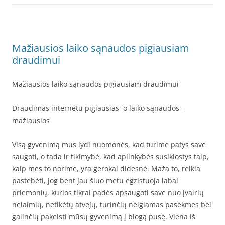
Mažiausios laiko sąnaudos pigiausiam
draudimui
Mažiausios laiko sąnaudos pigiausiam draudimui
Draudimas internetu pigiausias, o laiko sąnaudos –
mažiausios
Visą gyvenimą mus lydi nuomonės, kad turime patys save
saugoti, o tada ir tikimybė, kad aplinkybės susiklostys taip,
kaip mes to norime, yra gerokai didesnė. Maža to, reikia
pastebėti, jog bent jau šiuo metu egzistuoja labai
priemonių, kurios tikrai padės apsaugoti save nuo įvairių
nelaimių, netikėtų atvejų, turinčių neigiamas pasekmes bei
galinčių pakeisti mūsų gyvenimą į blogą pusę. Viena iš