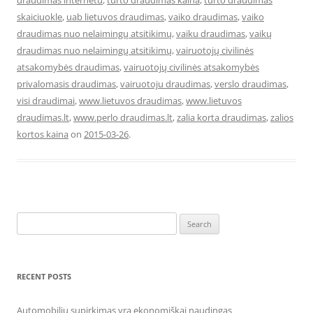
draudimas internetu
,
turto draudimas kaina
,
turto draudimas
skaiciuokle
,
uab lietuvos draudimas
,
vaiko draudimas
,
vaiko
draudimas nuo nelaimingų atsitikimų
,
vaiku draudimas
,
vaikų
draudimas nuo nelaimingų atsitikimų
,
vairuotojų civilinės
atsakomybės draudimas
,
vairuotojų civilinės atsakomybės
privalomasis draudimas
,
vairuotoju draudimas
,
verslo draudimas
,
visi draudimai
,
www.lietuvos draudimas
,
www.lietuvos
draudimas.lt
,
www.perlo draudimas.lt
,
zalia korta draudimas
,
zalios
kortos kaina
on
2015-03-26
.
Search
for:
RECENT POSTS
Automobilių supirkimas yra ekonomiškai naudingas