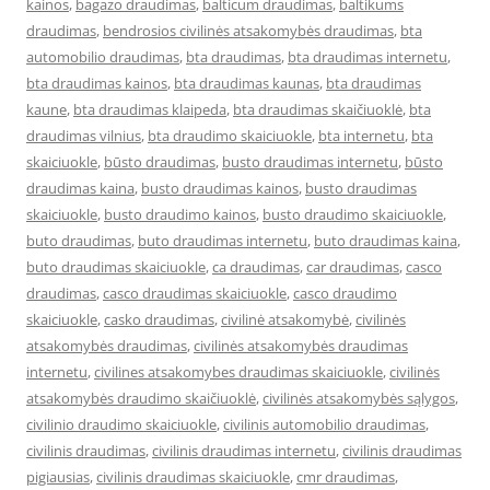
kainos
,
bagazo draudimas
,
balticum draudimas
,
baltikums
draudimas
,
bendrosios civilinės atsakomybės draudimas
,
bta
automobilio draudimas
,
bta draudimas
,
bta draudimas internetu
,
bta draudimas kainos
,
bta draudimas kaunas
,
bta draudimas
kaune
,
bta draudimas klaipeda
,
bta draudimas skaičiuoklė
,
bta
draudimas vilnius
,
bta draudimo skaiciuokle
,
bta internetu
,
bta
skaiciuokle
,
būsto draudimas
,
busto draudimas internetu
,
būsto
draudimas kaina
,
busto draudimas kainos
,
busto draudimas
skaiciuokle
,
busto draudimo kainos
,
busto draudimo skaiciuokle
,
buto draudimas
,
buto draudimas internetu
,
buto draudimas kaina
,
buto draudimas skaiciuokle
,
ca draudimas
,
car draudimas
,
casco
draudimas
,
casco draudimas skaiciuokle
,
casco draudimo
skaiciuokle
,
casko draudimas
,
civilinė atsakomybė
,
civilinės
atsakomybės draudimas
,
civilinės atsakomybės draudimas
internetu
,
civilines atsakomybes draudimas skaiciuokle
,
civilinės
atsakomybės draudimo skaičiuoklė
,
civilinės atsakomybės sąlygos
,
civilinio draudimo skaiciuokle
,
civilinis automobilio draudimas
,
civilinis draudimas
,
civilinis draudimas internetu
,
civilinis draudimas
pigiausias
,
civilinis draudimas skaiciuokle
,
cmr draudimas
,