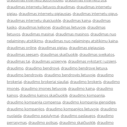
draudimas internetu automobilio
,
draudimas internetu bta
,
draudimas internetu lietuvos draudimas
,
draudimas internetu
pigiau
,
draudimas internetu pigiausias
,
draudimas internetu pigus
,
draudimas internetu skaiciuokle
,
draudimas kaina
,
draudimas
kasko
,
draudimas kelionei
,
draudimas lietuvoje
,
draudimas
lietuvos
,
draudimas masinai
,
draudimas masinos
,
draudimas nuo
nelaimingų atsitikimų
,
draudimas nuo nelaimingų atsitikimų kaina
,
draudimas online
,
draudimas pigiau
,
draudimas pigiausias
,
draudimas seesam
,
draudimas skaičiuoklė
,
draudimas sveikatos
,
draudimas tai
,
draudimas uzsienyje
,
draudimas vykstant i uzsieni
,
draudimo
,
draudimo bendrovė
,
draudimo bendrove lietuva
,
draudimo bendrovės
,
draudimo bendrovės lietuvoje
,
draudimo
brokeriai
,
draudimo brokeriai siauliai
,
draudimo brokeris
,
draudimo
įmonės
,
draudimo imones lietuvoje
,
draudimo kaina
,
draudimo
kainos
,
draudimo kainos skaičiuoklė
,
draudimo kompanija
,
draudimo kompanija compensa
,
draudimo kompanija gjensidige
,
draudimo kompanijos
,
draudimo kompanijos lietuvoje
,
draudimo
nuolaida
,
draudimo pasiulymai
,
draudimo paslaugos
,
draudimo
perrasymas
,
draudimo polisas
,
draudimo skaičiuoklė
,
draudimo