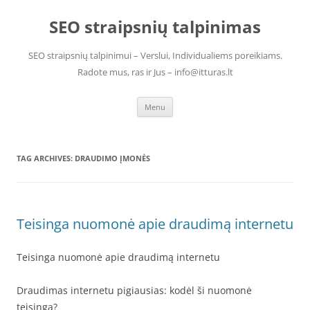
Skip
to
SEO straipsnių talpinimas
content
SEO straipsnių talpinimui – Verslui, Individualiems poreikiams.
Radote mus, ras ir Jus – info@itturas.lt
Menu
TAG ARCHIVES:
DRAUDIMO ĮMONĖS
Teisinga nuomonė apie draudimą internetu
Teisinga nuomonė apie draudimą internetu
Draudimas internetu pigiausias: kodėl ši nuomonė
teisinga?