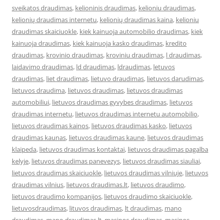
sveikatos draudimas
,
kelioninis draudimas
,
kelioniu draudimas
,
kelionių draudimas internetu
,
kelionių draudimas kaina
,
kelioniu
draudimas skaiciuokle
,
kiek kainuoja automobilio draudimas
,
kiek
kainuoja draudimas
,
kiek kainuoja kasko draudimas
,
kredito
draudimas
,
krovinio draudimas
,
kroviniu draudimas
,
l draudimas
,
laidavimo draudimas
,
ld draudimas
,
ldraudimas
,
letuvos
draudimas
,
liet draudimas
,
lietuvo draudimas
,
lietuvos darudimas
,
lietuvos draudima
,
lietuvos draudimas
,
lietuvos draudimas
automobiliui
,
lietuvos draudimas gyvybes draudimas
,
lietuvos
draudimas internetu
,
lietuvos draudimas internetu automobilio
,
lietuvos draudimas kainos
,
lietuvos draudimas kasko
,
lietuvos
draudimas kaunas
,
lietuvos draudimas kaune
,
lietuvos draudimas
klaipeda
,
lietuvos draudimas kontaktai
,
lietuvos draudimas pagalba
kelyje
,
lietuvos draudimas panevezys
,
lietuvos draudimas siauliai
,
lietuvos draudimas skaiciuokle
,
lietuvos draudimas vilniuje
,
lietuvos
draudimas vilnius
,
lietuvos draudimas.lt
,
lietuvos draudimo
,
lietuvos draudimo kompanijos
,
lietuvos draudimo skaiciuokle
,
lietuvosdraudimas
,
lituvos draudimas
,
lt draudimas
,
mano