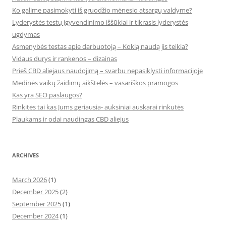
Ko galime pasimokyti iš gruodžio mėnesio atsargų valdyme?
Lyderystės testų įgyvendinimo iššūkiai ir tikrasis lyderystės
ugdymas
Asmenybės testas apie darbuotoją – Kokią naudą jis teikia?
Vidaus durys ir rankenos – dizainas
Prieš CBD aliejaus naudojimą – svarbu nepasiklysti informacijoje
Medinės vaikų žaidimų aikštelės – vasariškos pramogos
Kas yra SEO paslaugos?
Rinkitės tai kas Jums geriausia- auksiniai auskarai rinkutės
Plaukams ir odai naudingas CBD aliejus
ARCHIVES
March 2026
(1)
December 2025
(2)
September 2025
(1)
December 2024
(1)