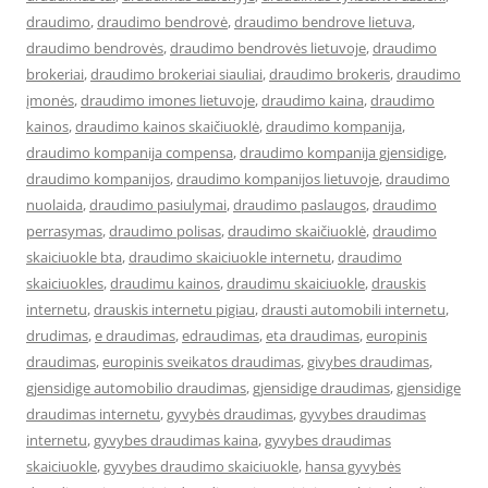
draudimo
,
draudimo bendrovė
,
draudimo bendrove lietuva
,
draudimo bendrovės
,
draudimo bendrovės lietuvoje
,
draudimo
brokeriai
,
draudimo brokeriai siauliai
,
draudimo brokeris
,
draudimo
įmonės
,
draudimo imones lietuvoje
,
draudimo kaina
,
draudimo
kainos
,
draudimo kainos skaičiuoklė
,
draudimo kompanija
,
draudimo kompanija compensa
,
draudimo kompanija gjensidige
,
draudimo kompanijos
,
draudimo kompanijos lietuvoje
,
draudimo
nuolaida
,
draudimo pasiulymai
,
draudimo paslaugos
,
draudimo
perrasymas
,
draudimo polisas
,
draudimo skaičiuoklė
,
draudimo
skaiciuokle bta
,
draudimo skaiciuokle internetu
,
draudimo
skaiciuokles
,
draudimu kainos
,
draudimu skaiciuokle
,
drauskis
internetu
,
drauskis internetu pigiau
,
drausti automobili internetu
,
drudimas
,
e draudimas
,
edraudimas
,
eta draudimas
,
europinis
draudimas
,
europinis sveikatos draudimas
,
givybes draudimas
,
gjensidige automobilio draudimas
,
gjensidige draudimas
,
gjensidige
draudimas internetu
,
gyvybės draudimas
,
gyvybes draudimas
internetu
,
gyvybes draudimas kaina
,
gyvybes draudimas
skaiciuokle
,
gyvybes draudimo skaiciuokle
,
hansa gyvybės