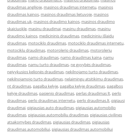
draudimas
,
mano draudimas.lt
,
masinos draudimas
,
masinos
draudimas anglijoje
,
masinos draudimas internetu
,
masinos
draudimas kainos
,
masinos draudimas lietuvoje
,
masinos
draudimas uk
,
masinos draudimo kainos
,
masinos draudimo
skaiciuokle
,
masinu draudimai
,
masinu draudimas
,
masinu
draudimo kainos
,
medicininis draudimas
,
medicininių išlaidų
draudimas
,
motociklo draudimas
,
motociklo draudimas internetu
,
motociklu draudimas
,
motorolerio draudimas
,
motoroleriu
draudimas
,
namo draudimas
,
namo draudimas kaina
,
namu
draudimas
,
namu turto draudimas
,
ne gyvybės draudimas
,
neįvykusios kelionės draudimas
,
nekilnojamo turto draudimas
,
nekilnojamojo turto draudimas
,
nelaimingų atsitikimų draudimas
,
nt draudimas
,
pagalba kelyje
,
pagalba kelyje draudimas
,
pagalbos
kelyje draudimas
,
pasienio draudimas
,
perlas draudimas lt
,
perlo
draudimas
,
perlo draudimas internetu
,
perlo draudimas.lt
,
pigiausi
draudimai
,
pigiausias auto draudimas
,
pigiausias automobilio
draudimas
,
pigiausias automobiliu draudimas
,
pigiausias civilines
atsakomybes draudimas
,
pigiausias draudimas
,
pigiausias
draudimas automobiliui
,
pigiausias draudimas automobiliui