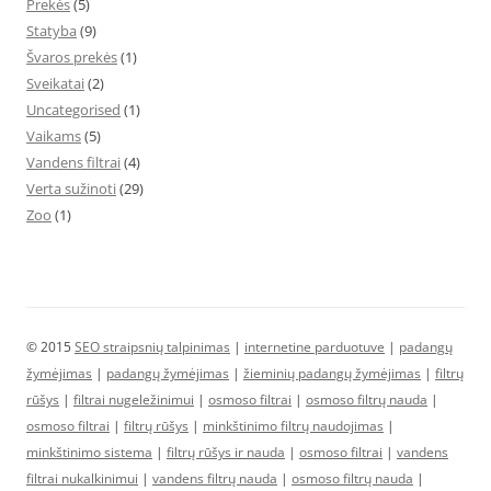
Prekės
(5)
Statyba
(9)
Švaros prekės
(1)
Sveikatai
(2)
Uncategorised
(1)
Vaikams
(5)
Vandens filtrai
(4)
Verta sužinoti
(29)
Zoo
(1)
© 2015
SEO straipsnių talpinimas
|
internetine parduotuve
|
padangų
žymėjimas
|
padangų žymėjimas
|
žieminių padangų žymėjimas
|
filtrų
rūšys
|
filtrai nugeležinimui
|
osmoso filtrai
|
osmoso filtrų nauda
|
osmoso filtrai
|
filtrų rūšys
|
minkštinimo filtrų naudojimas
|
minkštinimo sistema
|
filtrų rūšys ir nauda
|
osmoso filtrai
|
vandens
filtrai nukalkinimui
|
vandens filtrų nauda
|
osmoso filtrų nauda
|