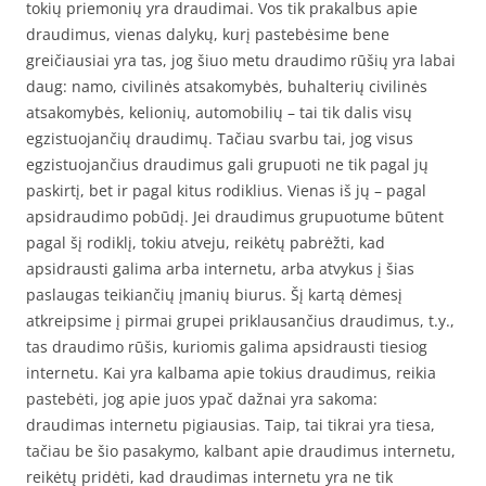
tokių priemonių yra draudimai. Vos tik prakalbus apie
draudimus, vienas dalykų, kurį pastebėsime bene
greičiausiai yra tas, jog šiuo metu draudimo rūšių yra labai
daug: namo, civilinės atsakomybės, buhalterių civilinės
atsakomybės, kelionių, automobilių – tai tik dalis visų
egzistuojančių draudimų. Tačiau svarbu tai, jog visus
egzistuojančius draudimus gali grupuoti ne tik pagal jų
paskirtį, bet ir pagal kitus rodiklius. Vienas iš jų – pagal
apsidraudimo pobūdį. Jei draudimus grupuotume būtent
pagal šį rodiklį, tokiu atveju, reikėtų pabrėžti, kad
apsidrausti galima arba internetu, arba atvykus į šias
paslaugas teikiančių įmanių biurus. Šį kartą dėmesį
atkreipsime į pirmai grupei priklausančius draudimus, t.y.,
tas draudimo rūšis, kuriomis galima apsidrausti tiesiog
internetu. Kai yra kalbama apie tokius draudimus, reikia
pastebėti, jog apie juos ypač dažnai yra sakoma:
draudimas internetu pigiausias. Taip, tai tikrai yra tiesa,
tačiau be šio pasakymo, kalbant apie draudimus internetu,
reikėtų pridėti, kad draudimas internetu yra ne tik