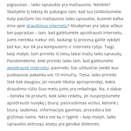
pigiausias – laiko sąnaudos yra mažiausios. Netikite?
Skaitykite šį tekstą iki pabaigos tam, kad tuo įsitikintumėte.
Kaip pasižymi tos mažiausios laiko sąnaudos, kuomet kalba
eina apie
draudimus internetu
? Atsakymas yra labai aiškus
bei paprastas – tam, kad galėtumėte apsidrausti internetu,
jums nereikia niekur eiti, kadangi šį procesą galite vykdyti
bet kur, kur tik yra kompiuteris ir interneto ryšys. Taigi,
kaip matyti, tam prireiks iš tiesų labai mažų laiko sąnaudų.
Pasidomėkime, kiek prireiks laiko tam, kad galėtumėte
apsidrausti internetu
: pasirodo, šiai užduočiai įveikti kuo
puikiausiai pakanka vos 10 minučių. Tiesa, laiko prireiks
šiek tiek daugiau, jei nesate tiksliai apsisprendęs, kokia
draudimo rūšis šiuo metu jums yra reikalinga. Na, o dabar
– belieka tik pridurti, kiek laiko reikėtų, jei nuspręstumėte
apsidrausti nuvykę į biurą: pasiruošimas vizitui, kelionė į
biurą, laukimas, informacijos gavimas, procedūra bei
grįžimas namo. Nėra net ką ir lyginti – kaip matyti, laiko
sąnaudos antruoju atveju yra gerokai didesnės.