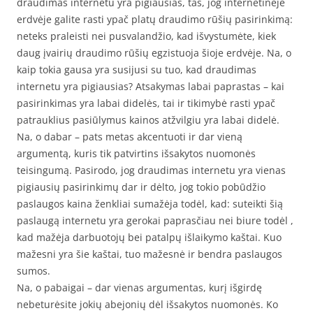
draudimas internetu yra pigiausias, tas, jog internetinėje
erdvėje galite rasti ypač platų draudimo rūšių pasirinkimą:
neteks praleisti nei pusvalandžio, kad išvystumėte, kiek
daug įvairių draudimo rūšių egzistuoja šioje erdvėje. Na, o
kaip tokia gausa yra susijusi su tuo, kad draudimas
internetu yra pigiausias? Atsakymas labai paprastas – kai
pasirinkimas yra labai didelės, tai ir tikimybė rasti ypač
patrauklius pasiūlymus kainos atžvilgiu yra labai didelė.
Na, o dabar – pats metas akcentuoti ir dar vieną
argumentą, kuris tik patvirtins išsakytos nuomonės
teisingumą. Pasirodo, jog draudimas internetu yra vienas
pigiausių pasirinkimų dar ir dėlto, jog tokio pobūdžio
paslaugos kaina ženkliai sumažėja todėl, kad: suteikti šią
paslaugą internetu yra gerokai paprasčiau nei biure todėl ,
kad mažėja darbuotojų bei patalpų išlaikymo kaštai. Kuo
mažesni yra šie kaštai, tuo mažesnė ir bendra paslaugos
sumos.
Na, o pabaigai – dar vienas argumentas, kurį išgirdę
nebeturėsite jokių abejonių dėl išsakytos nuomonės. Ko