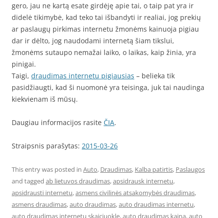
gero, jau ne kartą esate girdėję apie tai, o taip pat yra ir
didelė tikimybė, kad teko tai išbandyti ir realiai, jog prekių
ar paslaugų pirkimas internetu žmonėms kainuoja pigiau
dar ir dėlto, jog naudodami internetą šiam tikslui,
žmonėms sutaupo nemažai laiko, o laikas, kaip žinia, yra
pinigai.
Taigi,
draudimas internetu pigiausias
– belieka tik
pasidžiaugti, kad ši nuomonė yra teisinga, juk tai naudinga
kiekvienam iš mūsų.
Daugiau informacijos rasite
ČIA
.
Straipsnis parašytas:
2015-03-26
This entry was posted in
Auto
,
Draudimas
,
Kalba patirtis
,
Paslaugos
and tagged
ab lietuvos draudimas
,
apsidrausk internetu
,
apsidrausti internetu
,
asmens civilinės atsakomybės draudimas
,
asmens draudimas
,
auto draudimas
,
auto draudimas internetu
,
auto draudimas internetu skaiciuokle
,
auto draudimas kaina
,
auto