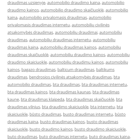
draudimas uzsienyje
,
automobilio draudimo kaina
,
automobilio
draudimo kainos
,
automobilio draudimo skaičiuoklė
,
automobilio
kaina
,
automobilio privalomasis draudimas
,
automobilio
privalomasis draudimas internetu
,
automobilių civilinės
atsakomybės draudimas
,
automobiliu draudimai
,
automobilių
draudimas
,
automobilių draudimas internetu
,
automobiliu
draudimas kaina
,
automobiliu draudimas kainos
,
automobilių
draudimas skaičiuoklė
,
automobiliu draudimo kainos
,
automobiliu
draudimo skaiciuokle
,
automobiliu draudimu kainos
,
automobilių
kainos
,
bagazo draudimas
,
balticum draudimas
,
baltikums
draudimas
,
bendrosios civilinės atsakomybės draudimas
,
bta
automobilio draudimas
,
bta draudimas
,
bta draudimas internetu
,
bta draudimas kainos
,
bta draudimas kaunas
,
bta draudimas
kaune
,
bta draudimas klaipeda
,
bta draudimas skaičiuoklė
,
bta
draudimas vilnius
,
bta draudimo skaiciuokle
,
bta internetu
,
bta
skaiciuokle
,
būsto draudimas
,
busto draudimas internetu
,
būsto
draudimas kaina
,
busto draudimas kainos
,
busto draudimas
skaiciuokle
,
busto draudimo kainos
,
busto draudimo skaiciuokle
,
buto draudimas
,
buto draudimas internetu
,
buto draudimas kaina
,