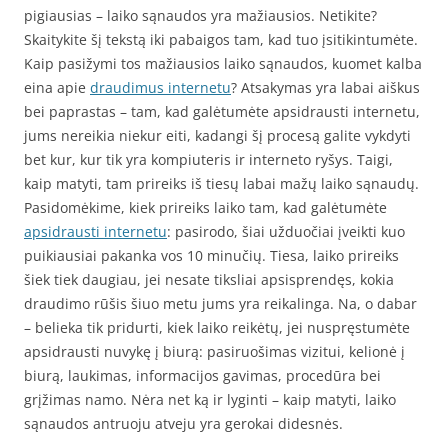
pigiausias – laiko sąnaudos yra mažiausios. Netikite?
Skaitykite šį tekstą iki pabaigos tam, kad tuo įsitikintumėte.
Kaip pasižymi tos mažiausios laiko sąnaudos, kuomet kalba
eina apie
draudimus internetu
? Atsakymas yra labai aiškus
bei paprastas – tam, kad galėtumėte apsidrausti internetu,
jums nereikia niekur eiti, kadangi šį procesą galite vykdyti
bet kur, kur tik yra kompiuteris ir interneto ryšys. Taigi,
kaip matyti, tam prireiks iš tiesų labai mažų laiko sąnaudų.
Pasidomėkime, kiek prireiks laiko tam, kad galėtumėte
apsidrausti internetu
: pasirodo, šiai užduočiai įveikti kuo
puikiausiai pakanka vos 10 minučių. Tiesa, laiko prireiks
šiek tiek daugiau, jei nesate tiksliai apsisprendęs, kokia
draudimo rūšis šiuo metu jums yra reikalinga. Na, o dabar
– belieka tik pridurti, kiek laiko reikėtų, jei nuspręstumėte
apsidrausti nuvykę į biurą: pasiruošimas vizitui, kelionė į
biurą, laukimas, informacijos gavimas, procedūra bei
grįžimas namo. Nėra net ką ir lyginti – kaip matyti, laiko
sąnaudos antruoju atveju yra gerokai didesnės.