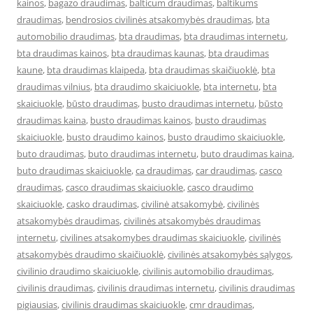
kainos
,
bagazo draudimas
,
balticum draudimas
,
baltikums
draudimas
,
bendrosios civilinės atsakomybės draudimas
,
bta
automobilio draudimas
,
bta draudimas
,
bta draudimas internetu
,
bta draudimas kainos
,
bta draudimas kaunas
,
bta draudimas
kaune
,
bta draudimas klaipeda
,
bta draudimas skaičiuoklė
,
bta
draudimas vilnius
,
bta draudimo skaiciuokle
,
bta internetu
,
bta
skaiciuokle
,
būsto draudimas
,
busto draudimas internetu
,
būsto
draudimas kaina
,
busto draudimas kainos
,
busto draudimas
skaiciuokle
,
busto draudimo kainos
,
busto draudimo skaiciuokle
,
buto draudimas
,
buto draudimas internetu
,
buto draudimas kaina
,
buto draudimas skaiciuokle
,
ca draudimas
,
car draudimas
,
casco
draudimas
,
casco draudimas skaiciuokle
,
casco draudimo
skaiciuokle
,
casko draudimas
,
civilinė atsakomybė
,
civilinės
atsakomybės draudimas
,
civilinės atsakomybės draudimas
internetu
,
civilines atsakomybes draudimas skaiciuokle
,
civilinės
atsakomybės draudimo skaičiuoklė
,
civilinės atsakomybės sąlygos
,
civilinio draudimo skaiciuokle
,
civilinis automobilio draudimas
,
civilinis draudimas
,
civilinis draudimas internetu
,
civilinis draudimas
pigiausias
,
civilinis draudimas skaiciuokle
,
cmr draudimas
,