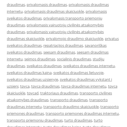
draudimas
,
privalomasis draudimas
,
privalomasis draudimas
internetu
,
privalomasis draudimas skaiciuokle
,
privalomasis
sveikatos draudimas
,
privalomasis transporto priemonių
draudimas
,
privalomasis vairuotojų civilinės atsakomybės
draudimas
,
privalomasis vairuotojų civilinės atsakomybės
draudimas skaiciuokle
,
privalomojo draudimo skaiciuokle
,
privatus
sveikatos draudimas
,
repatriacijos draudimas
,
savanoriškas
sveikatos draudimas
,
seesam draudimas
,
seesam draudimas
internetu
,
seimos draudimas
,
socialinis draudimas
,
studiju
draudimas
,
sveikatos draudimas
,
sveikatos draudimas internetu
,
sveikatos draudimas kaina
,
sveikatos draudimas lietuvoje
,
sveikatos draudimas uzsienyje
,
sveikatos draudimas vykstant i
uzsieni
,
tpvca
,
tpvca draudimas
,
tpvca draudimas internetu
,
tpvca
skaiciuokle
,
tpvcad
,
traktoriaus draudimas
,
transporto civilines
atsakomybes draudimas
,
transporto draudimas
,
transporto
draudimas internetu
,
transporto draudimo skaiciuokle
,
transporto
priemones draudimas
,
transporto priemones draudimas internetu
,
transporto priemonių draudimas
,
turto draudimas
,
turto