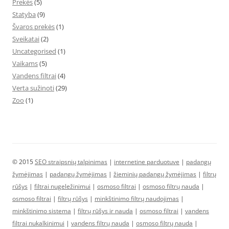
Prekės
(5)
Statyba
(9)
Švaros prekės
(1)
Sveikatai
(2)
Uncategorised
(1)
Vaikams
(5)
Vandens filtrai
(4)
Verta sužinoti
(29)
Zoo
(1)
© 2015
SEO straipsnių talpinimas
|
internetine parduotuve
|
padangų
žymėjimas
|
padangų žymėjimas
|
žieminių padangų žymėjimas
|
filtrų
rūšys
|
filtrai nugeležinimui
|
osmoso filtrai
|
osmoso filtrų nauda
|
osmoso filtrai
|
filtrų rūšys
|
minkštinimo filtrų naudojimas
|
minkštinimo sistema
|
filtrų rūšys ir nauda
|
osmoso filtrai
|
vandens
filtrai nukalkinimui
|
vandens filtrų nauda
|
osmoso filtrų nauda
|