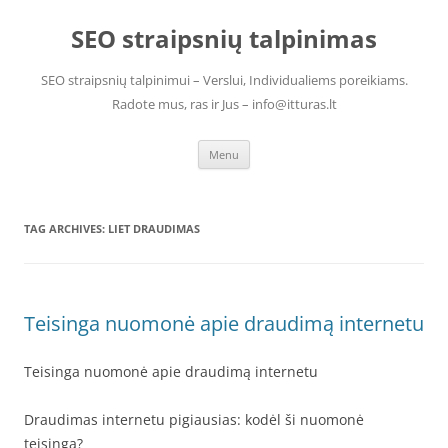
Skip
to
SEO straipsnių talpinimas
content
SEO straipsnių talpinimui – Verslui, Individualiems poreikiams.
Radote mus, ras ir Jus – info@itturas.lt
Menu
TAG ARCHIVES:
LIET DRAUDIMAS
Teisinga nuomonė apie draudimą internetu
Teisinga nuomonė apie draudimą internetu
Draudimas internetu pigiausias: kodėl ši nuomonė
teisinga?