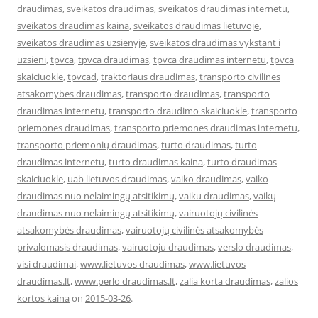
draudimas
,
sveikatos draudimas
,
sveikatos draudimas internetu
,
sveikatos draudimas kaina
,
sveikatos draudimas lietuvoje
,
sveikatos draudimas uzsienyje
,
sveikatos draudimas vykstant i
uzsieni
,
tpvca
,
tpvca draudimas
,
tpvca draudimas internetu
,
tpvca
skaiciuokle
,
tpvcad
,
traktoriaus draudimas
,
transporto civilines
atsakomybes draudimas
,
transporto draudimas
,
transporto
draudimas internetu
,
transporto draudimo skaiciuokle
,
transporto
priemones draudimas
,
transporto priemones draudimas internetu
,
transporto priemonių draudimas
,
turto draudimas
,
turto
draudimas internetu
,
turto draudimas kaina
,
turto draudimas
skaiciuokle
,
uab lietuvos draudimas
,
vaiko draudimas
,
vaiko
draudimas nuo nelaimingų atsitikimų
,
vaiku draudimas
,
vaikų
draudimas nuo nelaimingų atsitikimų
,
vairuotojų civilinės
atsakomybės draudimas
,
vairuotojų civilinės atsakomybės
privalomasis draudimas
,
vairuotoju draudimas
,
verslo draudimas
,
visi draudimai
,
www.lietuvos draudimas
,
www.lietuvos
draudimas.lt
,
www.perlo draudimas.lt
,
zalia korta draudimas
,
zalios
kortos kaina
on
2015-03-26
.