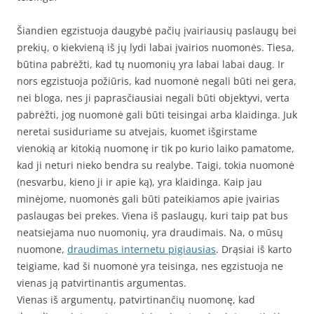
Šiandien egzistuoja daugybė pačių įvairiausių paslaugų bei
prekių, o kiekvieną iš jų lydi labai įvairios nuomonės. Tiesa,
būtina pabrėžti, kad tų nuomonių yra labai labai daug. Ir
nors egzistuoja požiūris, kad nuomonė negali būti nei gera,
nei bloga, nes ji paprasčiausiai negali būti objektyvi, verta
pabrėžti, jog nuomonė gali būti teisingai arba klaidinga. Juk
neretai susiduriame su atvejais, kuomet išgirstame
vienokią ar kitokią nuomonę ir tik po kurio laiko pamatome,
kad ji neturi nieko bendra su realybe. Taigi, tokia nuomonė
(nesvarbu, kieno ji ir apie ką), yra klaidinga. Kaip jau
minėjome, nuomonės gali būti pateikiamos apie įvairias
paslaugas bei prekes. Viena iš paslaugų, kuri taip pat bus
neatsiejama nuo nuomonių, yra draudimais. Na, o mūsų
nuomone,
draudimas internetu pigiausias
. Drąsiai iš karto
teigiame, kad ši nuomonė yra teisinga, nes egzistuoja ne
vienas ją patvirtinantis argumentas.
Vienas iš argumentų, patvirtinančių nuomonę, kad