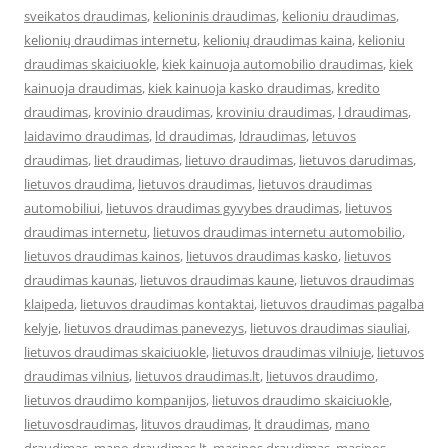
sveikatos draudimas
,
kelioninis draudimas
,
kelioniu draudimas
,
kelionių draudimas internetu
,
kelionių draudimas kaina
,
kelioniu
draudimas skaiciuokle
,
kiek kainuoja automobilio draudimas
,
kiek
kainuoja draudimas
,
kiek kainuoja kasko draudimas
,
kredito
draudimas
,
krovinio draudimas
,
kroviniu draudimas
,
l draudimas
,
laidavimo draudimas
,
ld draudimas
,
ldraudimas
,
letuvos
draudimas
,
liet draudimas
,
lietuvo draudimas
,
lietuvos darudimas
,
lietuvos draudima
,
lietuvos draudimas
,
lietuvos draudimas
automobiliui
,
lietuvos draudimas gyvybes draudimas
,
lietuvos
draudimas internetu
,
lietuvos draudimas internetu automobilio
,
lietuvos draudimas kainos
,
lietuvos draudimas kasko
,
lietuvos
draudimas kaunas
,
lietuvos draudimas kaune
,
lietuvos draudimas
klaipeda
,
lietuvos draudimas kontaktai
,
lietuvos draudimas pagalba
kelyje
,
lietuvos draudimas panevezys
,
lietuvos draudimas siauliai
,
lietuvos draudimas skaiciuokle
,
lietuvos draudimas vilniuje
,
lietuvos
draudimas vilnius
,
lietuvos draudimas.lt
,
lietuvos draudimo
,
lietuvos draudimo kompanijos
,
lietuvos draudimo skaiciuokle
,
lietuvosdraudimas
,
lituvos draudimas
,
lt draudimas
,
mano