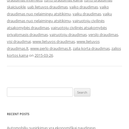
draudimas internetu
,
turto draudimas kaina
,
turto draudimas
skaiciuokle
,
uab lietuvos draudimas
,
vaiko draudimas
,
vaiko
draudimas nuo nelaimingų atsitikimų
,
vaiku draudimas
,
vaikų
draudimas nuo nelaimingų atsitikimų
,
vairuotojų civilinės
atsakomybės draudimas
,
vairuotojų civilinės atsakomybės
privalomasis draudimas
,
vairuotoju draudimas
,
verslo draudimas
,
visi draudimai
,
www.lietuvos draudimas
,
www.lietuvos
draudimas.lt
,
www.perlo draudimas.lt
,
zalia korta draudimas
,
zalios
kortos kaina
on
2015-03-26
.
Search
for:
RECENT POSTS
Automobilių supirkimas yra ekonomiškai naudingas