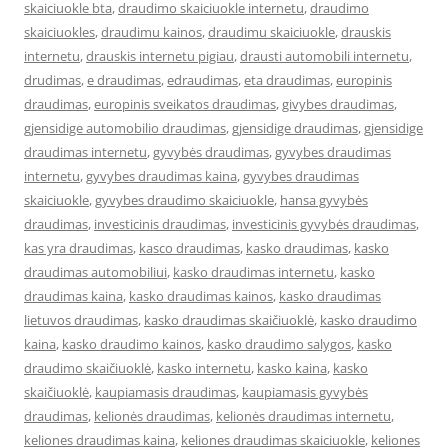
skaiciuokle bta
,
draudimo skaiciuokle internetu
,
draudimo
skaiciuokles
,
draudimu kainos
,
draudimu skaiciuokle
,
drauskis
internetu
,
drauskis internetu pigiau
,
drausti automobili internetu
,
drudimas
,
e draudimas
,
edraudimas
,
eta draudimas
,
europinis
draudimas
,
europinis sveikatos draudimas
,
givybes draudimas
,
gjensidige automobilio draudimas
,
gjensidige draudimas
,
gjensidige
draudimas internetu
,
gyvybės draudimas
,
gyvybes draudimas
internetu
,
gyvybes draudimas kaina
,
gyvybes draudimas
skaiciuokle
,
gyvybes draudimo skaiciuokle
,
hansa gyvybės
draudimas
,
investicinis draudimas
,
investicinis gyvybės draudimas
,
kas yra draudimas
,
kasco draudimas
,
kasko draudimas
,
kasko
draudimas automobiliui
,
kasko draudimas internetu
,
kasko
draudimas kaina
,
kasko draudimas kainos
,
kasko draudimas
lietuvos draudimas
,
kasko draudimas skaičiuoklė
,
kasko draudimo
kaina
,
kasko draudimo kainos
,
kasko draudimo salygos
,
kasko
draudimo skaičiuoklė
,
kasko internetu
,
kasko kaina
,
kasko
skaičiuoklė
,
kaupiamasis draudimas
,
kaupiamasis gyvybės
draudimas
,
kelionės draudimas
,
kelionės draudimas internetu
,
keliones draudimas kaina
,
keliones draudimas skaiciuokle
,
keliones