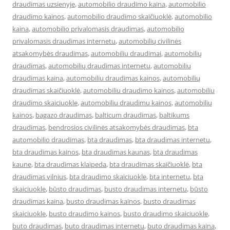
draudimas uzsienyje
,
automobilio draudimo kaina
,
automobilio
draudimo kainos
,
automobilio draudimo skaičiuoklė
,
automobilio
kaina
,
automobilio privalomasis draudimas
,
automobilio
privalomasis draudimas internetu
,
automobilių civilinės
atsakomybės draudimas
,
automobiliu draudimai
,
automobilių
draudimas
,
automobilių draudimas internetu
,
automobiliu
draudimas kaina
,
automobiliu draudimas kainos
,
automobilių
draudimas skaičiuoklė
,
automobiliu draudimo kainos
,
automobiliu
draudimo skaiciuokle
,
automobiliu draudimu kainos
,
automobilių
kainos
,
bagazo draudimas
,
balticum draudimas
,
baltikums
draudimas
,
bendrosios civilinės atsakomybės draudimas
,
bta
automobilio draudimas
,
bta draudimas
,
bta draudimas internetu
,
bta draudimas kainos
,
bta draudimas kaunas
,
bta draudimas
kaune
,
bta draudimas klaipeda
,
bta draudimas skaičiuoklė
,
bta
draudimas vilnius
,
bta draudimo skaiciuokle
,
bta internetu
,
bta
skaiciuokle
,
būsto draudimas
,
busto draudimas internetu
,
būsto
draudimas kaina
,
busto draudimas kainos
,
busto draudimas
skaiciuokle
,
busto draudimo kainos
,
busto draudimo skaiciuokle
,
buto draudimas
,
buto draudimas internetu
,
buto draudimas kaina
,