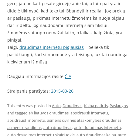
gero, jau ne kartą esate girdėję apie tai, o taip pat yra ir
didelė tikimybė, kad teko tai išbandyti ir realiai, jog prekių
ar paslaugų pirkimas internetu žmonėms kainuoja pigiau
dar ir dėlto, jog naudodami internetą šiam tikslui,
žmonėms sutaupo nemažai laiko, o laikas, kaip žinia, yra
pinigai.
Taigi,
draudimas internetu pigiausias
– belieka tik
pasidžiaugti, kad ši nuomonė yra teisinga, juk tai naudinga
kiekvienam iš mūsų.
Daugiau informacijos rasite
ČIA
.
Straipsnis parašytas:
2015-03-26
This entry was posted in
Auto
,
Draudimas
,
Kalba patirtis
,
Paslaugos
and tagged
ab lietuvos draudimas
,
apsidrausk internetu
,
apsidrausti internetu
,
asmens civilinės atsakomybės draudimas
,
asmens draudimas
,
auto draudimas
,
auto draudimas internetu
,
auto draudimas internetu skaiciuokle
,
auto draudimas kaina
,
auto