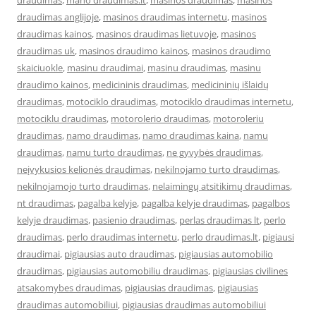
draudimas
,
mano draudimas.lt
,
masinos draudimas
,
masinos
draudimas anglijoje
,
masinos draudimas internetu
,
masinos
draudimas kainos
,
masinos draudimas lietuvoje
,
masinos
draudimas uk
,
masinos draudimo kainos
,
masinos draudimo
skaiciuokle
,
masinu draudimai
,
masinu draudimas
,
masinu
draudimo kainos
,
medicininis draudimas
,
medicininių išlaidų
draudimas
,
motociklo draudimas
,
motociklo draudimas internetu
,
motociklu draudimas
,
motorolerio draudimas
,
motoroleriu
draudimas
,
namo draudimas
,
namo draudimas kaina
,
namu
draudimas
,
namu turto draudimas
,
ne gyvybės draudimas
,
neįvykusios kelionės draudimas
,
nekilnojamo turto draudimas
,
nekilnojamojo turto draudimas
,
nelaimingų atsitikimų draudimas
,
nt draudimas
,
pagalba kelyje
,
pagalba kelyje draudimas
,
pagalbos
kelyje draudimas
,
pasienio draudimas
,
perlas draudimas lt
,
perlo
draudimas
,
perlo draudimas internetu
,
perlo draudimas.lt
,
pigiausi
draudimai
,
pigiausias auto draudimas
,
pigiausias automobilio
draudimas
,
pigiausias automobiliu draudimas
,
pigiausias civilines
atsakomybes draudimas
,
pigiausias draudimas
,
pigiausias
draudimas automobiliui
,
pigiausias draudimas automobiliui