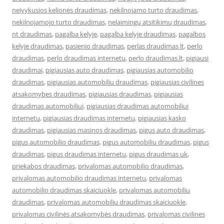
neįvykusios kelionės draudimas
,
nekilnojamo turto draudimas
,
nekilnojamojo turto draudimas
,
nelaimingų atsitikimų draudimas
,
nt draudimas
,
pagalba kelyje
,
pagalba kelyje draudimas
,
pagalbos
kelyje draudimas
,
pasienio draudimas
,
perlas draudimas lt
,
perlo
draudimas
,
perlo draudimas internetu
,
perlo draudimas.lt
,
pigiausi
draudimai
,
pigiausias auto draudimas
,
pigiausias automobilio
draudimas
,
pigiausias automobiliu draudimas
,
pigiausias civilines
atsakomybes draudimas
,
pigiausias draudimas
,
pigiausias
draudimas automobiliui
,
pigiausias draudimas automobiliui
internetu
,
pigiausias draudimas internetu
,
pigiausias kasko
draudimas
,
pigiausias masinos draudimas
,
pigus auto draudimas
,
pigus automobilio draudimas
,
pigus automobiliu draudimas
,
pigus
draudimas
,
pigus draudimas internetu
,
pigus draudimas uk
,
priekabos draudimas
,
privalomas automobilio draudimas
,
privalomas automobilio draudimas internetu
,
privalomas
automobilio draudimas skaiciuokle
,
privalomas automobiliu
draudimas
,
privalomas automobiliu draudimas skaiciuokle
,
privalomas civilinės atsakomybės draudimas
,
privalomas civilines