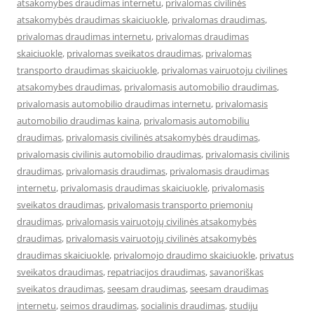
atsakomybes draudimas internetu
,
privalomas civilinės
atsakomybės draudimas skaiciuokle
,
privalomas draudimas
,
privalomas draudimas internetu
,
privalomas draudimas
skaiciuokle
,
privalomas sveikatos draudimas
,
privalomas
transporto draudimas skaiciuokle
,
privalomas vairuotoju civilines
atsakomybes draudimas
,
privalomasis automobilio draudimas
,
privalomasis automobilio draudimas internetu
,
privalomasis
automobilio draudimas kaina
,
privalomasis automobiliu
draudimas
,
privalomasis civilinės atsakomybės draudimas
,
privalomasis civilinis automobilio draudimas
,
privalomasis civilinis
draudimas
,
privalomasis draudimas
,
privalomasis draudimas
internetu
,
privalomasis draudimas skaiciuokle
,
privalomasis
sveikatos draudimas
,
privalomasis transporto priemonių
draudimas
,
privalomasis vairuotojų civilinės atsakomybės
draudimas
,
privalomasis vairuotojų civilinės atsakomybės
draudimas skaiciuokle
,
privalomojo draudimo skaiciuokle
,
privatus
sveikatos draudimas
,
repatriacijos draudimas
,
savanoriškas
sveikatos draudimas
,
seesam draudimas
,
seesam draudimas
internetu
,
seimos draudimas
,
socialinis draudimas
,
studiju