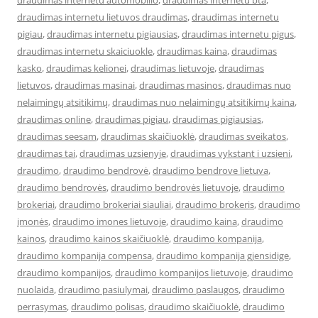
draudimas internetu automobilio
,
draudimas internetu bta
,
draudimas internetu lietuvos draudimas
,
draudimas internetu
pigiau
,
draudimas internetu pigiausias
,
draudimas internetu pigus
,
draudimas internetu skaiciuokle
,
draudimas kaina
,
draudimas
kasko
,
draudimas kelionei
,
draudimas lietuvoje
,
draudimas
lietuvos
,
draudimas masinai
,
draudimas masinos
,
draudimas nuo
nelaimingų atsitikimų
,
draudimas nuo nelaimingų atsitikimų kaina
,
draudimas online
,
draudimas pigiau
,
draudimas pigiausias
,
draudimas seesam
,
draudimas skaičiuoklė
,
draudimas sveikatos
,
draudimas tai
,
draudimas uzsienyje
,
draudimas vykstant i uzsieni
,
draudimo
,
draudimo bendrovė
,
draudimo bendrove lietuva
,
draudimo bendrovės
,
draudimo bendrovės lietuvoje
,
draudimo
brokeriai
,
draudimo brokeriai siauliai
,
draudimo brokeris
,
draudimo
įmonės
,
draudimo imones lietuvoje
,
draudimo kaina
,
draudimo
kainos
,
draudimo kainos skaičiuoklė
,
draudimo kompanija
,
draudimo kompanija compensa
,
draudimo kompanija gjensidige
,
draudimo kompanijos
,
draudimo kompanijos lietuvoje
,
draudimo
nuolaida
,
draudimo pasiulymai
,
draudimo paslaugos
,
draudimo
perrasymas
,
draudimo polisas
,
draudimo skaičiuoklė
,
draudimo