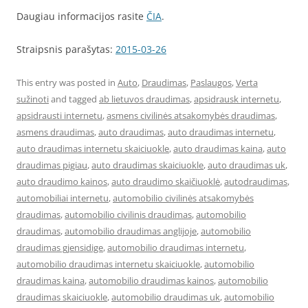
Daugiau informacijos rasite
ČIA
.
Straipsnis parašytas:
2015-03-26
This entry was posted in
Auto
,
Draudimas
,
Paslaugos
,
Verta
sužinoti
and tagged
ab lietuvos draudimas
,
apsidrausk internetu
,
apsidrausti internetu
,
asmens civilinės atsakomybės draudimas
,
asmens draudimas
,
auto draudimas
,
auto draudimas internetu
,
auto draudimas internetu skaiciuokle
,
auto draudimas kaina
,
auto
draudimas pigiau
,
auto draudimas skaiciuokle
,
auto draudimas uk
,
auto draudimo kainos
,
auto draudimo skaičiuoklė
,
autodraudimas
,
automobiliai internetu
,
automobilio civilinės atsakomybės
draudimas
,
automobilio civilinis draudimas
,
automobilio
draudimas
,
automobilio draudimas anglijoje
,
automobilio
draudimas gjensidige
,
automobilio draudimas internetu
,
automobilio draudimas internetu skaiciuokle
,
automobilio
draudimas kaina
,
automobilio draudimas kainos
,
automobilio
draudimas skaiciuokle
,
automobilio draudimas uk
,
automobilio