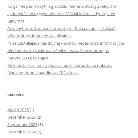
Ko galime pasimokyti iš gruodžio mėnesio atsargų valdyme?
Lyderystės testų įgyvendinimo iššūkiai ir tikrasis lyderystės
ugdymas
Asmenybės testas apie darbuotoją – Kokią naudą jis teikia?
Vidaus durys ir rankenos – dizainas
Prieš CBD aliejaus naudojimą – svarbu nepasiklysti informacijoje
Medinės vaikų žaidimų aikštelės – vasariškos pramogos
Kas yra SEO paslaugos?
Rinkitės tai kas Jums geriausia- auksiniai auskarai rinkutės
Plaukams ir odai naudingas CBD aliejus
ARCHIVES
March 2026
(1)
December 2025
(2)
September 2025
(1)
December 2024
(1)