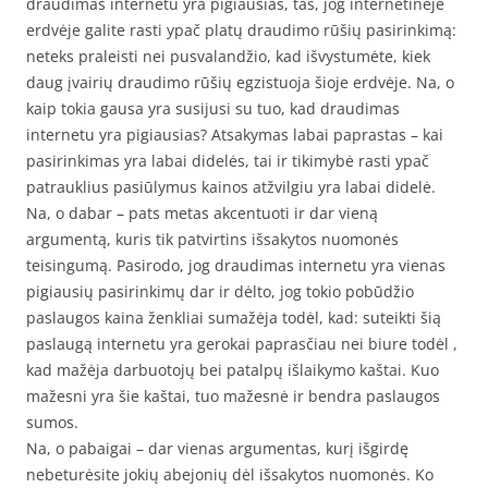
draudimas internetu yra pigiausias, tas, jog internetinėje
erdvėje galite rasti ypač platų draudimo rūšių pasirinkimą:
neteks praleisti nei pusvalandžio, kad išvystumėte, kiek
daug įvairių draudimo rūšių egzistuoja šioje erdvėje. Na, o
kaip tokia gausa yra susijusi su tuo, kad draudimas
internetu yra pigiausias? Atsakymas labai paprastas – kai
pasirinkimas yra labai didelės, tai ir tikimybė rasti ypač
patrauklius pasiūlymus kainos atžvilgiu yra labai didelė.
Na, o dabar – pats metas akcentuoti ir dar vieną
argumentą, kuris tik patvirtins išsakytos nuomonės
teisingumą. Pasirodo, jog draudimas internetu yra vienas
pigiausių pasirinkimų dar ir dėlto, jog tokio pobūdžio
paslaugos kaina ženkliai sumažėja todėl, kad: suteikti šią
paslaugą internetu yra gerokai paprasčiau nei biure todėl ,
kad mažėja darbuotojų bei patalpų išlaikymo kaštai. Kuo
mažesni yra šie kaštai, tuo mažesnė ir bendra paslaugos
sumos.
Na, o pabaigai – dar vienas argumentas, kurį išgirdę
nebeturėsite jokių abejonių dėl išsakytos nuomonės. Ko