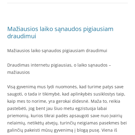
Mažiausios laiko sąnaudos pigiausiam
draudimui
Mažiausios laiko sąnaudos pigiausiam draudimui
Draudimas internetu pigiausias, o laiko sąnaudos –
mažiausios
Visą gyvenimą mus lydi nuomonės, kad turime patys save
saugoti, o tada ir tikimybė, kad aplinkybės susiklostys taip,
kaip mes to norime, yra gerokai didesnė. Maža to, reikia
pastebėti, jog bent jau šiuo metu egzistuoja labai
priemonių, kurios tikrai padės apsaugoti save nuo įvairių
nelaimių, netikėtų atvejų, turinčių neigiamas pasekmes bei
galinčių pakeisti mūsų gyvenimą į blogą pusę. Viena iš