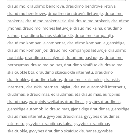
draudimo
,
draudimo bendrovė
,
draudimo bendrove lietuva
,
draudimo bendrovės
,
draudimo bendrovės lietuvoje
,
draudimo
brokeriai
,
draudimo brokeriai siauliai
,
draudimo brokeris
,
draudimo
įmonės
,
draudimo imones lietuvoje
,
draudimo kaina
,
draudimo
kainos
,
draudimo kainos skaičiuoklė
,
draudimo kompanija
,
draudimo kompanija compensa
,
draudimo kompanija gjensidige
,
draudimo kompanijos
,
draudimo kompanijos lietuvoje
,
draudimo
nuolaida
,
draudimo pasiulymai
,
draudimo paslaugos
,
draudimo
perrasymas
,
draudimo polisas
,
draudimo skaičiuoklė
,
draudimo
skaiciuokle bta
,
draudimo skaiciuokle internetu
,
draudimo
skaiciuokles
,
draudimu kainos
,
draudimu skaiciuokle
,
drauskis
internetu
,
drauskis internetu pigiau
,
drausti automobili internetu
,
drudimas
,
e draudimas
,
edraudimas
,
eta draudimas
,
europinis
draudimas
,
europinis sveikatos draudimas
,
givybes draudimas
,
gjensidige automobilio draudimas
,
gjensidige draudimas
,
gjensidige
draudimas internetu
,
gyvybės draudimas
,
gyvybes draudimas
internetu
,
gyvybes draudimas kaina
,
gyvybes draudimas
skaiciuokle
,
gyvybes draudimo skaiciuokle
,
hansa gyvybės