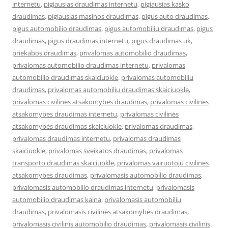
internetu
,
pigiausias draudimas internetu
,
pigiausias kasko
draudimas
,
pigiausias masinos draudimas
,
pigus auto draudimas
,
pigus automobilio draudimas
,
pigus automobiliu draudimas
,
pigus
draudimas
,
pigus draudimas internetu
,
pigus draudimas uk
,
priekabos draudimas
,
privalomas automobilio draudimas
,
privalomas automobilio draudimas internetu
,
privalomas
automobilio draudimas skaiciuokle
,
privalomas automobiliu
draudimas
,
privalomas automobiliu draudimas skaiciuokle
,
privalomas civilinės atsakomybės draudimas
,
privalomas civilines
atsakomybes draudimas internetu
,
privalomas civilinės
atsakomybės draudimas skaiciuokle
,
privalomas draudimas
,
privalomas draudimas internetu
,
privalomas draudimas
skaiciuokle
,
privalomas sveikatos draudimas
,
privalomas
transporto draudimas skaiciuokle
,
privalomas vairuotoju civilines
atsakomybes draudimas
,
privalomasis automobilio draudimas
,
privalomasis automobilio draudimas internetu
,
privalomasis
automobilio draudimas kaina
,
privalomasis automobiliu
draudimas
,
privalomasis civilinės atsakomybės draudimas
,
privalomasis civilinis automobilio draudimas
,
privalomasis civilinis