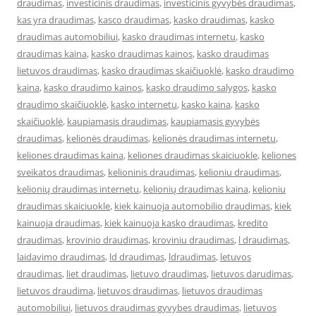
draudimas
,
investicinis draudimas
,
investicinis gyvybės draudimas
,
kas yra draudimas
,
kasco draudimas
,
kasko draudimas
,
kasko
draudimas automobiliui
,
kasko draudimas internetu
,
kasko
draudimas kaina
,
kasko draudimas kainos
,
kasko draudimas
lietuvos draudimas
,
kasko draudimas skaičiuoklė
,
kasko draudimo
kaina
,
kasko draudimo kainos
,
kasko draudimo salygos
,
kasko
draudimo skaičiuoklė
,
kasko internetu
,
kasko kaina
,
kasko
skaičiuoklė
,
kaupiamasis draudimas
,
kaupiamasis gyvybės
draudimas
,
kelionės draudimas
,
kelionės draudimas internetu
,
keliones draudimas kaina
,
keliones draudimas skaiciuokle
,
keliones
sveikatos draudimas
,
kelioninis draudimas
,
kelioniu draudimas
,
kelionių draudimas internetu
,
kelionių draudimas kaina
,
kelioniu
draudimas skaiciuokle
,
kiek kainuoja automobilio draudimas
,
kiek
kainuoja draudimas
,
kiek kainuoja kasko draudimas
,
kredito
draudimas
,
krovinio draudimas
,
kroviniu draudimas
,
l draudimas
,
laidavimo draudimas
,
ld draudimas
,
ldraudimas
,
letuvos
draudimas
,
liet draudimas
,
lietuvo draudimas
,
lietuvos darudimas
,
lietuvos draudima
,
lietuvos draudimas
,
lietuvos draudimas
automobiliui
,
lietuvos draudimas gyvybes draudimas
,
lietuvos