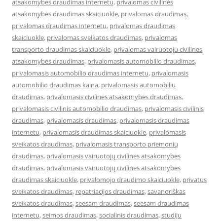
atsakomybes draudimas internetu
,
privalomas civilinės
atsakomybės draudimas skaiciuokle
,
privalomas draudimas
,
privalomas draudimas internetu
,
privalomas draudimas
skaiciuokle
,
privalomas sveikatos draudimas
,
privalomas
transporto draudimas skaiciuokle
,
privalomas vairuotoju civilines
atsakomybes draudimas
,
privalomasis automobilio draudimas
,
privalomasis automobilio draudimas internetu
,
privalomasis
automobilio draudimas kaina
,
privalomasis automobiliu
draudimas
,
privalomasis civilinės atsakomybės draudimas
,
privalomasis civilinis automobilio draudimas
,
privalomasis civilinis
draudimas
,
privalomasis draudimas
,
privalomasis draudimas
internetu
,
privalomasis draudimas skaiciuokle
,
privalomasis
sveikatos draudimas
,
privalomasis transporto priemonių
draudimas
,
privalomasis vairuotojų civilinės atsakomybės
draudimas
,
privalomasis vairuotojų civilinės atsakomybės
draudimas skaiciuokle
,
privalomojo draudimo skaiciuokle
,
privatus
sveikatos draudimas
,
repatriacijos draudimas
,
savanoriškas
sveikatos draudimas
,
seesam draudimas
,
seesam draudimas
internetu
,
seimos draudimas
,
socialinis draudimas
,
studiju