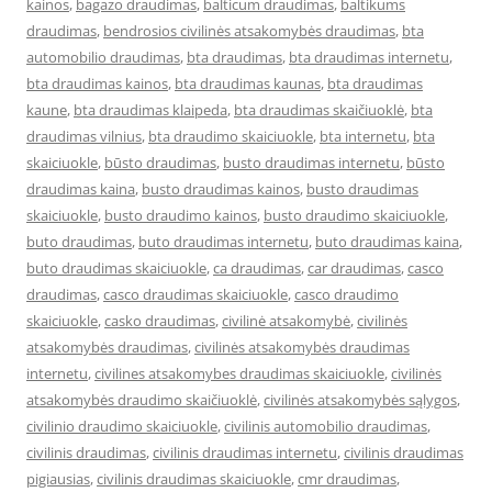
kainos
,
bagazo draudimas
,
balticum draudimas
,
baltikums
draudimas
,
bendrosios civilinės atsakomybės draudimas
,
bta
automobilio draudimas
,
bta draudimas
,
bta draudimas internetu
,
bta draudimas kainos
,
bta draudimas kaunas
,
bta draudimas
kaune
,
bta draudimas klaipeda
,
bta draudimas skaičiuoklė
,
bta
draudimas vilnius
,
bta draudimo skaiciuokle
,
bta internetu
,
bta
skaiciuokle
,
būsto draudimas
,
busto draudimas internetu
,
būsto
draudimas kaina
,
busto draudimas kainos
,
busto draudimas
skaiciuokle
,
busto draudimo kainos
,
busto draudimo skaiciuokle
,
buto draudimas
,
buto draudimas internetu
,
buto draudimas kaina
,
buto draudimas skaiciuokle
,
ca draudimas
,
car draudimas
,
casco
draudimas
,
casco draudimas skaiciuokle
,
casco draudimo
skaiciuokle
,
casko draudimas
,
civilinė atsakomybė
,
civilinės
atsakomybės draudimas
,
civilinės atsakomybės draudimas
internetu
,
civilines atsakomybes draudimas skaiciuokle
,
civilinės
atsakomybės draudimo skaičiuoklė
,
civilinės atsakomybės sąlygos
,
civilinio draudimo skaiciuokle
,
civilinis automobilio draudimas
,
civilinis draudimas
,
civilinis draudimas internetu
,
civilinis draudimas
pigiausias
,
civilinis draudimas skaiciuokle
,
cmr draudimas
,