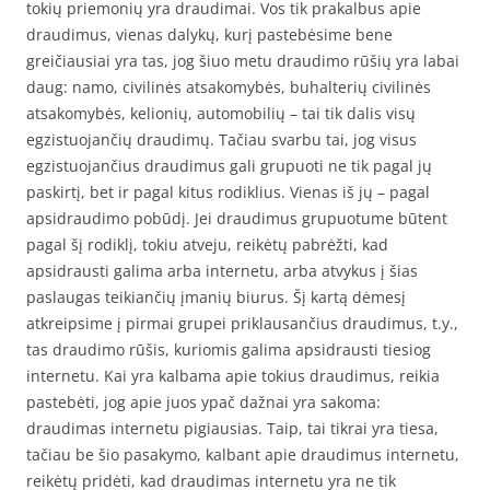
tokių priemonių yra draudimai. Vos tik prakalbus apie
draudimus, vienas dalykų, kurį pastebėsime bene
greičiausiai yra tas, jog šiuo metu draudimo rūšių yra labai
daug: namo, civilinės atsakomybės, buhalterių civilinės
atsakomybės, kelionių, automobilių – tai tik dalis visų
egzistuojančių draudimų. Tačiau svarbu tai, jog visus
egzistuojančius draudimus gali grupuoti ne tik pagal jų
paskirtį, bet ir pagal kitus rodiklius. Vienas iš jų – pagal
apsidraudimo pobūdį. Jei draudimus grupuotume būtent
pagal šį rodiklį, tokiu atveju, reikėtų pabrėžti, kad
apsidrausti galima arba internetu, arba atvykus į šias
paslaugas teikiančių įmanių biurus. Šį kartą dėmesį
atkreipsime į pirmai grupei priklausančius draudimus, t.y.,
tas draudimo rūšis, kuriomis galima apsidrausti tiesiog
internetu. Kai yra kalbama apie tokius draudimus, reikia
pastebėti, jog apie juos ypač dažnai yra sakoma:
draudimas internetu pigiausias. Taip, tai tikrai yra tiesa,
tačiau be šio pasakymo, kalbant apie draudimus internetu,
reikėtų pridėti, kad draudimas internetu yra ne tik