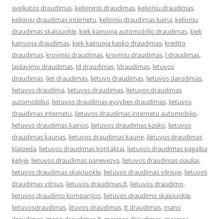
sveikatos draudimas
,
kelioninis draudimas
,
kelioniu draudimas
,
kelionių draudimas internetu
,
kelionių draudimas kaina
,
kelioniu
draudimas skaiciuokle
,
kiek kainuoja automobilio draudimas
,
kiek
kainuoja draudimas
,
kiek kainuoja kasko draudimas
,
kredito
draudimas
,
krovinio draudimas
,
kroviniu draudimas
,
l draudimas
,
laidavimo draudimas
,
ld draudimas
,
ldraudimas
,
letuvos
draudimas
,
liet draudimas
,
lietuvo draudimas
,
lietuvos darudimas
,
lietuvos draudima
,
lietuvos draudimas
,
lietuvos draudimas
automobiliui
,
lietuvos draudimas gyvybes draudimas
,
lietuvos
draudimas internetu
,
lietuvos draudimas internetu automobilio
,
lietuvos draudimas kainos
,
lietuvos draudimas kasko
,
lietuvos
draudimas kaunas
,
lietuvos draudimas kaune
,
lietuvos draudimas
klaipeda
,
lietuvos draudimas kontaktai
,
lietuvos draudimas pagalba
kelyje
,
lietuvos draudimas panevezys
,
lietuvos draudimas siauliai
,
lietuvos draudimas skaiciuokle
,
lietuvos draudimas vilniuje
,
lietuvos
draudimas vilnius
,
lietuvos draudimas.lt
,
lietuvos draudimo
,
lietuvos draudimo kompanijos
,
lietuvos draudimo skaiciuokle
,
lietuvosdraudimas
,
lituvos draudimas
,
lt draudimas
,
mano