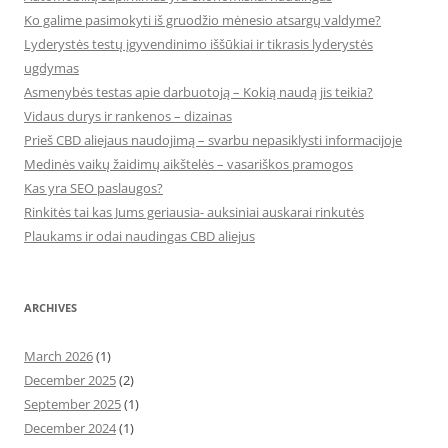
Ko galime pasimokyti iš gruodžio mėnesio atsargų valdyme?
Lyderystės testų įgyvendinimo iššūkiai ir tikrasis lyderystės
ugdymas
Asmenybės testas apie darbuotoją – Kokią naudą jis teikia?
Vidaus durys ir rankenos – dizainas
Prieš CBD aliejaus naudojimą – svarbu nepasiklysti informacijoje
Medinės vaikų žaidimų aikštelės – vasariškos pramogos
Kas yra SEO paslaugos?
Rinkitės tai kas Jums geriausia- auksiniai auskarai rinkutės
Plaukams ir odai naudingas CBD aliejus
ARCHIVES
March 2026
(1)
December 2025
(2)
September 2025
(1)
December 2024
(1)