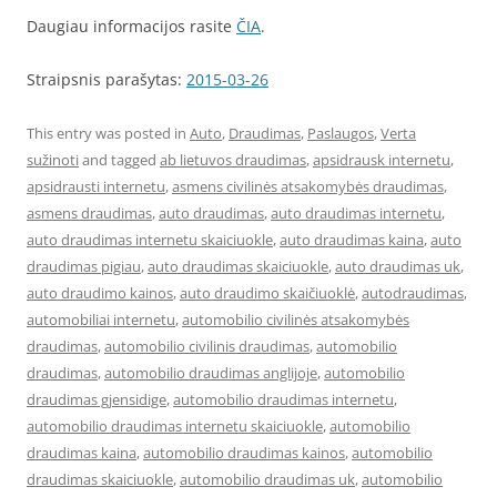
Daugiau informacijos rasite
ČIA
.
Straipsnis parašytas:
2015-03-26
This entry was posted in
Auto
,
Draudimas
,
Paslaugos
,
Verta
sužinoti
and tagged
ab lietuvos draudimas
,
apsidrausk internetu
,
apsidrausti internetu
,
asmens civilinės atsakomybės draudimas
,
asmens draudimas
,
auto draudimas
,
auto draudimas internetu
,
auto draudimas internetu skaiciuokle
,
auto draudimas kaina
,
auto
draudimas pigiau
,
auto draudimas skaiciuokle
,
auto draudimas uk
,
auto draudimo kainos
,
auto draudimo skaičiuoklė
,
autodraudimas
,
automobiliai internetu
,
automobilio civilinės atsakomybės
draudimas
,
automobilio civilinis draudimas
,
automobilio
draudimas
,
automobilio draudimas anglijoje
,
automobilio
draudimas gjensidige
,
automobilio draudimas internetu
,
automobilio draudimas internetu skaiciuokle
,
automobilio
draudimas kaina
,
automobilio draudimas kainos
,
automobilio
draudimas skaiciuokle
,
automobilio draudimas uk
,
automobilio