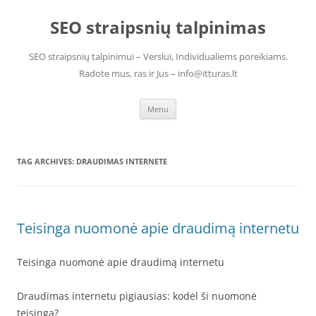
Skip
to
SEO straipsnių talpinimas
content
SEO straipsnių talpinimui – Verslui, Individualiems poreikiams.
Radote mus, ras ir Jus – info@itturas.lt
Menu
TAG ARCHIVES:
DRAUDIMAS INTERNETE
Teisinga nuomonė apie draudimą internetu
Teisinga nuomonė apie draudimą internetu
Draudimas internetu pigiausias: kodėl ši nuomonė
teisinga?