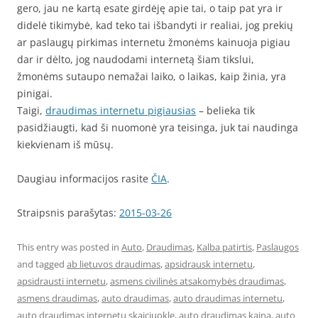
gero, jau ne kartą esate girdėję apie tai, o taip pat yra ir
didelė tikimybė, kad teko tai išbandyti ir realiai, jog prekių
ar paslaugų pirkimas internetu žmonėms kainuoja pigiau
dar ir dėlto, jog naudodami internetą šiam tikslui,
žmonėms sutaupo nemažai laiko, o laikas, kaip žinia, yra
pinigai.
Taigi,
draudimas internetu pigiausias
– belieka tik
pasidžiaugti, kad ši nuomonė yra teisinga, juk tai naudinga
kiekvienam iš mūsų.
Daugiau informacijos rasite
ČIA
.
Straipsnis parašytas:
2015-03-26
This entry was posted in
Auto
,
Draudimas
,
Kalba patirtis
,
Paslaugos
and tagged
ab lietuvos draudimas
,
apsidrausk internetu
,
apsidrausti internetu
,
asmens civilinės atsakomybės draudimas
,
asmens draudimas
,
auto draudimas
,
auto draudimas internetu
,
auto draudimas internetu skaiciuokle
,
auto draudimas kaina
,
auto