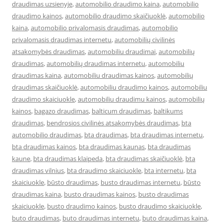
draudimas uzsienyje
,
automobilio draudimo kaina
,
automobilio
draudimo kainos
,
automobilio draudimo skaičiuoklė
,
automobilio
kaina
,
automobilio privalomasis draudimas
,
automobilio
privalomasis draudimas internetu
,
automobilių civilinės
atsakomybės draudimas
,
automobiliu draudimai
,
automobilių
draudimas
,
automobilių draudimas internetu
,
automobiliu
draudimas kaina
,
automobiliu draudimas kainos
,
automobilių
draudimas skaičiuoklė
,
automobiliu draudimo kainos
,
automobiliu
draudimo skaiciuokle
,
automobiliu draudimu kainos
,
automobilių
kainos
,
bagazo draudimas
,
balticum draudimas
,
baltikums
draudimas
,
bendrosios civilinės atsakomybės draudimas
,
bta
automobilio draudimas
,
bta draudimas
,
bta draudimas internetu
,
bta draudimas kainos
,
bta draudimas kaunas
,
bta draudimas
kaune
,
bta draudimas klaipeda
,
bta draudimas skaičiuoklė
,
bta
draudimas vilnius
,
bta draudimo skaiciuokle
,
bta internetu
,
bta
skaiciuokle
,
būsto draudimas
,
busto draudimas internetu
,
būsto
draudimas kaina
,
busto draudimas kainos
,
busto draudimas
skaiciuokle
,
busto draudimo kainos
,
busto draudimo skaiciuokle
,
buto draudimas
,
buto draudimas internetu
,
buto draudimas kaina
,