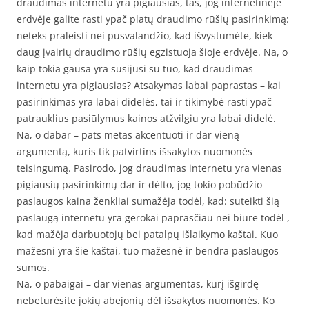
draudimas internetu yra pigiausias, tas, jog internetinėje
erdvėje galite rasti ypač platų draudimo rūšių pasirinkimą:
neteks praleisti nei pusvalandžio, kad išvystumėte, kiek
daug įvairių draudimo rūšių egzistuoja šioje erdvėje. Na, o
kaip tokia gausa yra susijusi su tuo, kad draudimas
internetu yra pigiausias? Atsakymas labai paprastas – kai
pasirinkimas yra labai didelės, tai ir tikimybė rasti ypač
patrauklius pasiūlymus kainos atžvilgiu yra labai didelė.
Na, o dabar – pats metas akcentuoti ir dar vieną
argumentą, kuris tik patvirtins išsakytos nuomonės
teisingumą. Pasirodo, jog draudimas internetu yra vienas
pigiausių pasirinkimų dar ir dėlto, jog tokio pobūdžio
paslaugos kaina ženkliai sumažėja todėl, kad: suteikti šią
paslaugą internetu yra gerokai paprasčiau nei biure todėl ,
kad mažėja darbuotojų bei patalpų išlaikymo kaštai. Kuo
mažesni yra šie kaštai, tuo mažesnė ir bendra paslaugos
sumos.
Na, o pabaigai – dar vienas argumentas, kurį išgirdę
nebeturėsite jokių abejonių dėl išsakytos nuomonės. Ko