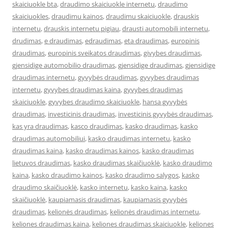
skaiciuokle bta
,
draudimo skaiciuokle internetu
,
draudimo
skaiciuokles
,
draudimu kainos
,
draudimu skaiciuokle
,
drauskis
internetu
,
drauskis internetu pigiau
,
drausti automobili internetu
,
drudimas
,
e draudimas
,
edraudimas
,
eta draudimas
,
europinis
draudimas
,
europinis sveikatos draudimas
,
givybes draudimas
,
gjensidige automobilio draudimas
,
gjensidige draudimas
,
gjensidige
draudimas internetu
,
gyvybės draudimas
,
gyvybes draudimas
internetu
,
gyvybes draudimas kaina
,
gyvybes draudimas
skaiciuokle
,
gyvybes draudimo skaiciuokle
,
hansa gyvybės
draudimas
,
investicinis draudimas
,
investicinis gyvybės draudimas
,
kas yra draudimas
,
kasco draudimas
,
kasko draudimas
,
kasko
draudimas automobiliui
,
kasko draudimas internetu
,
kasko
draudimas kaina
,
kasko draudimas kainos
,
kasko draudimas
lietuvos draudimas
,
kasko draudimas skaičiuoklė
,
kasko draudimo
kaina
,
kasko draudimo kainos
,
kasko draudimo salygos
,
kasko
draudimo skaičiuoklė
,
kasko internetu
,
kasko kaina
,
kasko
skaičiuoklė
,
kaupiamasis draudimas
,
kaupiamasis gyvybės
draudimas
,
kelionės draudimas
,
kelionės draudimas internetu
,
keliones draudimas kaina
,
keliones draudimas skaiciuokle
,
keliones