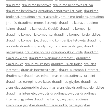
draudimo
,
draudimo bendrovė
,
draudimo bendrove lietuva
,
draudimo bendrovės
,
draudimo bendrovės lietuvoje
,
draudimo
brokeriai
,
draudimo brokeriai siauliai
,
draudimo brokeris
,
draudimo
įmonės
,
draudimo imones lietuvoje
,
draudimo kaina
,
draudimo
kainos
,
draudimo kainos skaičiuoklė
,
draudimo kompanija
,
draudimo kompanija compensa
,
draudimo kompanija gjensidige
,
draudimo kompanijos
,
draudimo kompanijos lietuvoje
,
draudimo
nuolaida
,
draudimo pasiulymai
,
draudimo paslaugos
,
draudimo
perrasymas
,
draudimo polisas
,
draudimo skaičiuoklė
,
draudimo
skaiciuokle bta
,
draudimo skaiciuokle internetu
,
draudimo
skaiciuokles
,
draudimu kainos
,
draudimu skaiciuokle
,
drauskis
internetu
,
drauskis internetu pigiau
,
drausti automobili internetu
,
drudimas
,
e draudimas
,
edraudimas
,
eta draudimas
,
europinis
draudimas
,
europinis sveikatos draudimas
,
givybes draudimas
,
gjensidige automobilio draudimas
,
gjensidige draudimas
,
gjensidige
draudimas internetu
,
gyvybės draudimas
,
gyvybes draudimas
internetu
,
gyvybes draudimas kaina
,
gyvybes draudimas
skaiciuokle
,
gyvybes draudimo skaiciuokle
,
hansa gyvybės