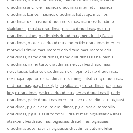
draudimas
,
mano draudimas.lt
,
masinos draudimas
,
masinos
draudimas anglijoje
,
masinos draudimas internetu
,
masinos
draudimas kainos
,
masinos draudimas lietuvoje
,
masinos
draudimas uk
,
masinos draudimo kainos
,
masinos draudimo
skaiciuokle
,
masinu draudimai
,
masinu draudimas
,
masinu
draudimo kainos
,
medicininis draudimas
,
medicininių išlaidų
draudimas
,
motociklo draudimas
,
motociklo draudimas internetu
,
motociklu draudimas
,
motorolerio draudimas
,
motoroleriu
draudimas
,
namo draudimas
,
namo draudimas kaina
,
namu
draudimas
,
namu turto draudimas
,
ne gyvybės draudimas
,
neįvykusios kelionės draudimas
,
nekilnojamo turto draudimas
,
nekilnojamojo turto draudimas
,
nelaimingų atsitikimų draudimas
,
nt draudimas
,
pagalba kelyje
,
pagalba kelyje draudimas
,
pagalbos
kelyje draudimas
,
pasienio draudimas
,
perlas draudimas lt
,
perlo
draudimas
,
perlo draudimas internetu
,
perlo draudimas.lt
,
pigiausi
draudimai
,
pigiausias auto draudimas
,
pigiausias automobilio
draudimas
,
pigiausias automobiliu draudimas
,
pigiausias civilines
atsakomybes draudimas
,
pigiausias draudimas
,
pigiausias
draudimas automobiliui
,
pigiausias draudimas automobiliui