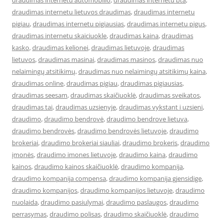
draudimas internetu automobilio
,
draudimas internetu bta
,
draudimas internetu lietuvos draudimas
,
draudimas internetu
pigiau
,
draudimas internetu pigiausias
,
draudimas internetu pigus
,
draudimas internetu skaiciuokle
,
draudimas kaina
,
draudimas
kasko
,
draudimas kelionei
,
draudimas lietuvoje
,
draudimas
lietuvos
,
draudimas masinai
,
draudimas masinos
,
draudimas nuo
nelaimingų atsitikimų
,
draudimas nuo nelaimingų atsitikimų kaina
,
draudimas online
,
draudimas pigiau
,
draudimas pigiausias
,
draudimas seesam
,
draudimas skaičiuoklė
,
draudimas sveikatos
,
draudimas tai
,
draudimas uzsienyje
,
draudimas vykstant i uzsieni
,
draudimo
,
draudimo bendrovė
,
draudimo bendrove lietuva
,
draudimo bendrovės
,
draudimo bendrovės lietuvoje
,
draudimo
brokeriai
,
draudimo brokeriai siauliai
,
draudimo brokeris
,
draudimo
įmonės
,
draudimo imones lietuvoje
,
draudimo kaina
,
draudimo
kainos
,
draudimo kainos skaičiuoklė
,
draudimo kompanija
,
draudimo kompanija compensa
,
draudimo kompanija gjensidige
,
draudimo kompanijos
,
draudimo kompanijos lietuvoje
,
draudimo
nuolaida
,
draudimo pasiulymai
,
draudimo paslaugos
,
draudimo
perrasymas
,
draudimo polisas
,
draudimo skaičiuoklė
,
draudimo