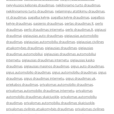
neįvykusios kelionės draudimas
,
nekilnojamo turto draudimas
,
nekilnojamojo turto draudimas
,
nelaimingų atsitikimų draudimas
,
nt draudimas
,
pagalba kelyje
,
pagalba kelyje draudimas
,
pagalbos
kelyje draudimas
,
pasienio draudimas
,
perlas draudimas lt
,
perlo
draudimas
,
perlo draudimas internetu
,
perlo draudimas.lt
,
pigiausi
draudimai
,
pigiausias auto draudimas
,
pigiausias automobilio
draudimas
,
pigiausias automobiliu draudimas
,
pigiausias civilines
atsakomybes draudimas
,
pigiausias draudimas
,
pigiausias
draudimas automobiliui
,
pigiausias draudimas automobiliui
internetu
,
pigiausias draudimas internetu
,
pigiausias kasko
draudimas
,
pigiausias masinos draudimas
,
pigus auto draudimas
,
pigus automobilio draudimas
,
pigus automobiliu draudimas
,
pigus
draudimas
,
pigus draudimas internetu
,
pigus draudimas uk
,
priekabos draudimas
,
privalomas automobilio draudimas
,
privalomas automobilio draudimas internetu
,
privalomas
automobilio draudimas skaiciuokle
,
privalomas automobiliu
draudimas
,
privalomas automobiliu draudimas skaiciuokle
,
privalomas civilinės atsakomybės draudimas
,
privalomas civilines