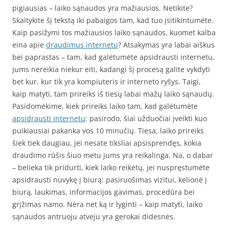
pigiausias – laiko sąnaudos yra mažiausios. Netikite?
Skaitykite šį tekstą iki pabaigos tam, kad tuo įsitikintumėte.
Kaip pasižymi tos mažiausios laiko sąnaudos, kuomet kalba
eina apie
draudimus internetu
? Atsakymas yra labai aiškus
bei paprastas – tam, kad galėtumėte apsidrausti internetu,
jums nereikia niekur eiti, kadangi šį procesą galite vykdyti
bet kur, kur tik yra kompiuteris ir interneto ryšys. Taigi,
kaip matyti, tam prireiks iš tiesų labai mažų laiko sąnaudų.
Pasidomėkime, kiek prireiks laiko tam, kad galėtumėte
apsidrausti internetu
: pasirodo, šiai užduočiai įveikti kuo
puikiausiai pakanka vos 10 minučių. Tiesa, laiko prireiks
šiek tiek daugiau, jei nesate tiksliai apsisprendęs, kokia
draudimo rūšis šiuo metu jums yra reikalinga. Na, o dabar
– belieka tik pridurti, kiek laiko reikėtų, jei nuspręstumėte
apsidrausti nuvykę į biurą: pasiruošimas vizitui, kelionė į
biurą, laukimas, informacijos gavimas, procedūra bei
grįžimas namo. Nėra net ką ir lyginti – kaip matyti, laiko
sąnaudos antruoju atveju yra gerokai didesnės.