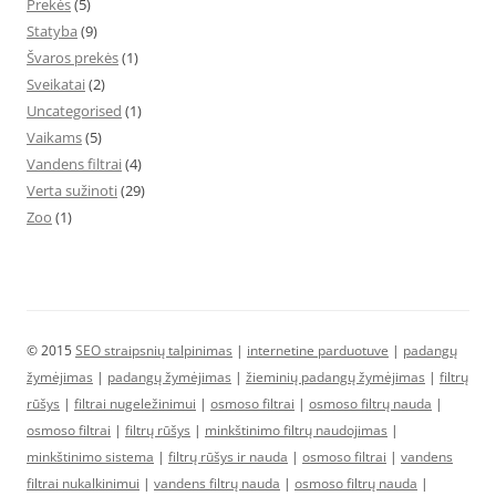
Prekės
(5)
Statyba
(9)
Švaros prekės
(1)
Sveikatai
(2)
Uncategorised
(1)
Vaikams
(5)
Vandens filtrai
(4)
Verta sužinoti
(29)
Zoo
(1)
© 2015
SEO straipsnių talpinimas
|
internetine parduotuve
|
padangų
žymėjimas
|
padangų žymėjimas
|
žieminių padangų žymėjimas
|
filtrų
rūšys
|
filtrai nugeležinimui
|
osmoso filtrai
|
osmoso filtrų nauda
|
osmoso filtrai
|
filtrų rūšys
|
minkštinimo filtrų naudojimas
|
minkštinimo sistema
|
filtrų rūšys ir nauda
|
osmoso filtrai
|
vandens
filtrai nukalkinimui
|
vandens filtrų nauda
|
osmoso filtrų nauda
|