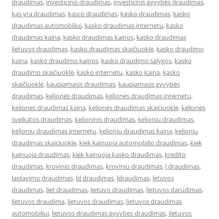
draudimas
,
investicinis draudimas
,
investicinis gyvybės draudimas
,
kas yra draudimas
,
kasco draudimas
,
kasko draudimas
,
kasko
draudimas automobiliui
,
kasko draudimas internetu
,
kasko
draudimas kaina
,
kasko draudimas kainos
,
kasko draudimas
lietuvos draudimas
,
kasko draudimas skaičiuoklė
,
kasko draudimo
kaina
,
kasko draudimo kainos
,
kasko draudimo salygos
,
kasko
draudimo skaičiuoklė
,
kasko internetu
,
kasko kaina
,
kasko
skaičiuoklė
,
kaupiamasis draudimas
,
kaupiamasis gyvybės
draudimas
,
kelionės draudimas
,
kelionės draudimas internetu
,
keliones draudimas kaina
,
keliones draudimas skaiciuokle
,
keliones
sveikatos draudimas
,
kelioninis draudimas
,
kelioniu draudimas
,
kelionių draudimas internetu
,
kelionių draudimas kaina
,
kelioniu
draudimas skaiciuokle
,
kiek kainuoja automobilio draudimas
,
kiek
kainuoja draudimas
,
kiek kainuoja kasko draudimas
,
kredito
draudimas
,
krovinio draudimas
,
kroviniu draudimas
,
l draudimas
,
laidavimo draudimas
,
ld draudimas
,
ldraudimas
,
letuvos
draudimas
,
liet draudimas
,
lietuvo draudimas
,
lietuvos darudimas
,
lietuvos draudima
,
lietuvos draudimas
,
lietuvos draudimas
automobiliui
,
lietuvos draudimas gyvybes draudimas
,
lietuvos