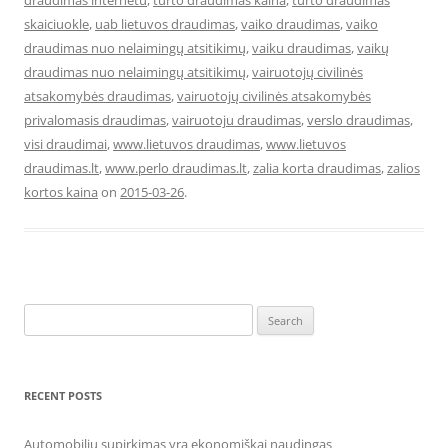
draudimas internetu
,
turto draudimas kaina
,
turto draudimas
skaiciuokle
,
uab lietuvos draudimas
,
vaiko draudimas
,
vaiko
draudimas nuo nelaimingų atsitikimų
,
vaiku draudimas
,
vaikų
draudimas nuo nelaimingų atsitikimų
,
vairuotojų civilinės
atsakomybės draudimas
,
vairuotojų civilinės atsakomybės
privalomasis draudimas
,
vairuotoju draudimas
,
verslo draudimas
,
visi draudimai
,
www.lietuvos draudimas
,
www.lietuvos
draudimas.lt
,
www.perlo draudimas.lt
,
zalia korta draudimas
,
zalios
kortos kaina
on
2015-03-26
.
Search
for:
RECENT POSTS
Automobilių supirkimas yra ekonomiškai naudingas