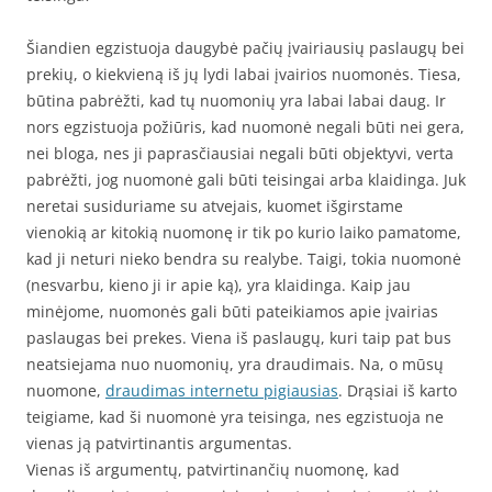
Šiandien egzistuoja daugybė pačių įvairiausių paslaugų bei
prekių, o kiekvieną iš jų lydi labai įvairios nuomonės. Tiesa,
būtina pabrėžti, kad tų nuomonių yra labai labai daug. Ir
nors egzistuoja požiūris, kad nuomonė negali būti nei gera,
nei bloga, nes ji paprasčiausiai negali būti objektyvi, verta
pabrėžti, jog nuomonė gali būti teisingai arba klaidinga. Juk
neretai susiduriame su atvejais, kuomet išgirstame
vienokią ar kitokią nuomonę ir tik po kurio laiko pamatome,
kad ji neturi nieko bendra su realybe. Taigi, tokia nuomonė
(nesvarbu, kieno ji ir apie ką), yra klaidinga. Kaip jau
minėjome, nuomonės gali būti pateikiamos apie įvairias
paslaugas bei prekes. Viena iš paslaugų, kuri taip pat bus
neatsiejama nuo nuomonių, yra draudimais. Na, o mūsų
nuomone,
draudimas internetu pigiausias
. Drąsiai iš karto
teigiame, kad ši nuomonė yra teisinga, nes egzistuoja ne
vienas ją patvirtinantis argumentas.
Vienas iš argumentų, patvirtinančių nuomonę, kad