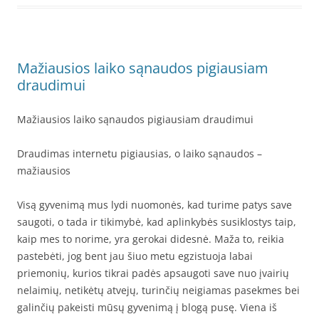
Mažiausios laiko sąnaudos pigiausiam
draudimui
Mažiausios laiko sąnaudos pigiausiam draudimui
Draudimas internetu pigiausias, o laiko sąnaudos –
mažiausios
Visą gyvenimą mus lydi nuomonės, kad turime patys save
saugoti, o tada ir tikimybė, kad aplinkybės susiklostys taip,
kaip mes to norime, yra gerokai didesnė. Maža to, reikia
pastebėti, jog bent jau šiuo metu egzistuoja labai
priemonių, kurios tikrai padės apsaugoti save nuo įvairių
nelaimių, netikėtų atvejų, turinčių neigiamas pasekmes bei
galinčių pakeisti mūsų gyvenimą į blogą pusę. Viena iš