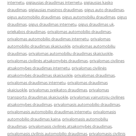
internetu
,
pigiausias draudimas internetu
,
pigiausias kasko
draudimas
,
pigiausias masinos draudimas
,
pigus auto draudimas
,
pigus automobilio draudimas
,
pigus automobiliu draudimas
,
pigus
draudimas
,
pigus draudimas internetu
,
pigus draudimas uk
,
priekabos draudimas
,
privalomas automobilio draudimas
,
privalomas automobilio draudimas internetu
,
privalomas
automobilio draudimas skaiciuokle
,
privalomas automobiliu
draudimas
,
privalomas automobiliu draudimas skaiciuokle
,
privalomas civilinės atsakomybės draudimas
,
privalomas civilines
atsakomybes draudimas internetu
,
privalomas civilinės
atsakomybės draudimas skaiciuokle
,
privalomas draudimas
,
privalomas draudimas internetu
,
privalomas draudimas
skaiciuokle
,
privalomas sveikatos draudimas
,
privalomas
transporto draudimas skaiciuokle
,
privalomas vairuotoju civilines
atsakomybes draudimas
,
privalomasis automobilio draudimas
,
privalomasis automobilio draudimas internetu
,
privalomasis
automobilio draudimas kaina
,
privalomasis automobiliu
draudimas
,
privalomasis civilinės atsakomybės draudimas
,
privalomasis civilinis automobilio draudimas
,
privalomasis civilinis