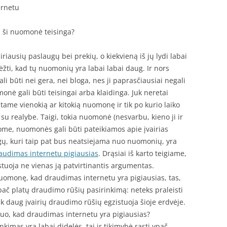
ernetu
l ši nuomonė teisinga?
riausių paslaugų bei prekių, o kiekvieną iš jų lydi labai
žti, kad tų nuomonių yra labai labai daug. Ir nors
i būti nei gera, nei bloga, nes ji paprasčiausiai negali
monė gali būti teisingai arba klaidinga. Juk neretai
tame vienokią ar kitokią nuomonę ir tik po kurio laiko
u realybe. Taigi, tokia nuomonė (nesvarbu, kieno ji ir
jome, nuomonės gali būti pateikiamos apie įvairias
gų, kuri taip pat bus neatsiejama nuo nuomonių, yra
audimas internetu pigiausias
. Drąsiai iš karto teigiame,
stuoja ne vienas ją patvirtinantis argumentas.
uomonę, kad draudimas internetu yra pigiausias, tas,
ypač platų draudimo rūšių pasirinkimą: neteks praleisti
k daug įvairių draudimo rūšių egzistuoja šioje erdvėje.
 tuo, kad draudimas internetu yra pigiausias?
kimas yra labai didelės, tai ir tikimybė rasti ypač