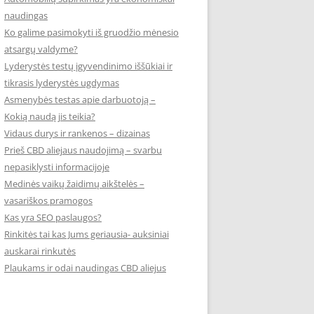
naudingas
Ko galime pasimokyti iš gruodžio mėnesio
atsargų valdyme?
Lyderystės testų įgyvendinimo iššūkiai ir
tikrasis lyderystės ugdymas
Asmenybės testas apie darbuotoją –
Kokią naudą jis teikia?
Vidaus durys ir rankenos – dizainas
Prieš CBD aliejaus naudojimą – svarbu
nepasiklysti informacijoje
Medinės vaikų žaidimų aikštelės –
vasariškos pramogos
Kas yra SEO paslaugos?
Rinkitės tai kas Jums geriausia- auksiniai
auskarai rinkutės
Plaukams ir odai naudingas CBD aliejus