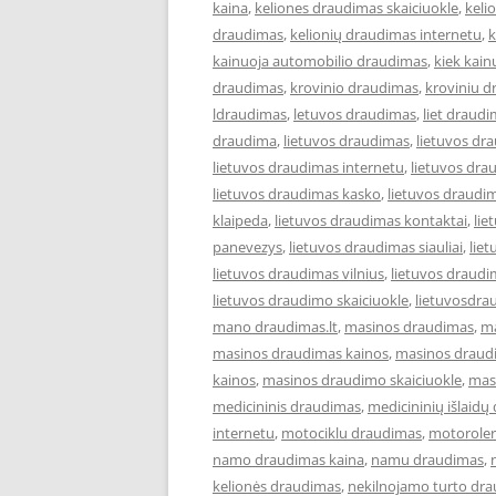
kaina
,
keliones draudimas skaiciuokle
,
keli
draudimas
,
kelionių draudimas internetu
,
k
kainuoja automobilio draudimas
,
kiek kai
draudimas
,
krovinio draudimas
,
kroviniu 
ldraudimas
,
letuvos draudimas
,
liet draud
draudima
,
lietuvos draudimas
,
lietuvos dr
lietuvos draudimas internetu
,
lietuvos dra
lietuvos draudimas kasko
,
lietuvos draudi
klaipeda
,
lietuvos draudimas kontaktai
,
lie
panevezys
,
lietuvos draudimas siauliai
,
lie
lietuvos draudimas vilnius
,
lietuvos draudi
lietuvos draudimo skaiciuokle
,
lietuvosdra
mano draudimas.lt
,
masinos draudimas
,
ma
masinos draudimas kainos
,
masinos draudi
kainos
,
masinos draudimo skaiciuokle
,
mas
medicininis draudimas
,
medicininių išlaidų
internetu
,
motociklu draudimas
,
motoroler
namo draudimas kaina
,
namu draudimas
,
kelionės draudimas
,
nekilnojamo turto dr