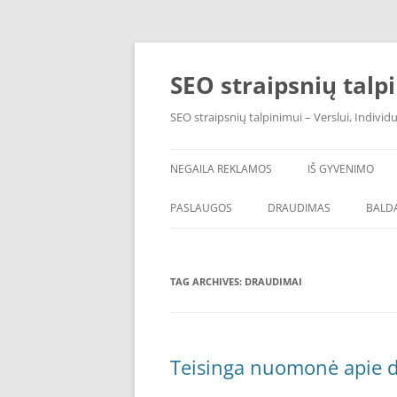
Skip
to
content
SEO straipsnių talp
SEO straipsnių talpinimui – Verslui, Individ
NEGAILA REKLAMOS
IŠ GYVENIMO
PASLAUGOS
DRAUDIMAS
BALDA
TAG ARCHIVES:
DRAUDIMAI
Teisinga nuomonė apie 