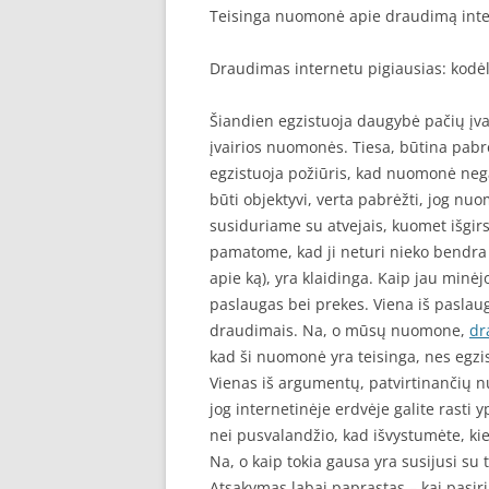
Teisinga nuomonė apie draudimą int
Draudimas internetu pigiausias: kodė
Šiandien egzistuoja daugybė pačių įvai
įvairios nuomonės. Tiesa, būtina pabrė
egzistuoja požiūris, kad nuomonė negal
būti objektyvi, verta pabrėžti, jog nuo
susiduriame su atvejais, kuomet išgirs
pamatome, kad ji neturi nieko bendra s
apie ką), yra klaidinga. Kaip jau minė
paslaugas bei prekes. Viena iš paslau
draudimais. Na, o mūsų nuomone,
dr
kad ši nuomonė yra teisinga, nes egzi
Vienas iš argumentų, patvirtinančių n
jog internetinėje erdvėje galite rasti 
nei pusvalandžio, kad išvystumėte, kie
Na, o kaip tokia gausa yra susijusi su
Atsakymas labai paprastas – kai pasirin