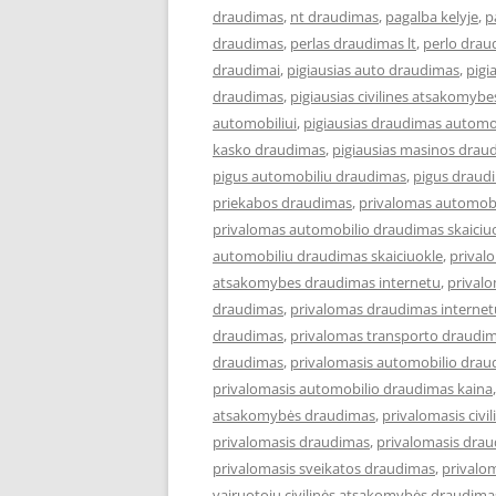
draudimas
,
nt draudimas
,
pagalba kelyje
,
p
draudimas
,
perlas draudimas lt
,
perlo drau
draudimai
,
pigiausias auto draudimas
,
pigi
draudimas
,
pigiausias civilines atsakomyb
automobiliui
,
pigiausias draudimas automob
kasko draudimas
,
pigiausias masinos drau
pigus automobiliu draudimas
,
pigus draud
priekabos draudimas
,
privalomas automob
privalomas automobilio draudimas skaiciu
automobiliu draudimas skaiciuokle
,
prival
atsakomybes draudimas internetu
,
privalo
draudimas
,
privalomas draudimas internet
draudimas
,
privalomas transporto draudim
draudimas
,
privalomasis automobilio drau
privalomasis automobilio draudimas kaina
atsakomybės draudimas
,
privalomasis civi
privalomasis draudimas
,
privalomasis drau
privalomasis sveikatos draudimas
,
privalo
vairuotojų civilinės atsakomybės draudima