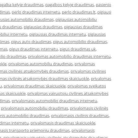
agalba kelyje draudimas
,
pagalbos kelyje draudimas
,
pasienio
dimas
,
perlo draudimas internetu
,
perlo draudimas.lt
,
pigiausi
ausias automobilio draudimas
,
pigiausias automobiliu
es draudimas
,
pigiausias draudimas
,
pigiausias draudimas
iliui internetu
,
pigiausias draudimas internetu
,
pigiausias
dimas
,
pigus auto draudimas
,
pigus automobilio draudimas
,
imas
,
pigus draudimas internetu
,
pigus draudimas uk
,
ilio draudimas
,
privalomas automobilio draudimas internetu
,
okle
,
privalomas automobiliu draudimas
,
privalomas
omas civilinės atsakomybės draudimas
,
privalomas civilines
mas civilinės atsakomybės draudimas skaiciuokle
,
privalomas
u
,
privalomas draudimas skaiciuokle
,
privalomas sveikatos
as skaiciuokle
,
privalomas vairuotoju civilines atsakomybes
dimas
,
privalomasis automobilio draudimas internetu
,
,
privalomasis automobiliu draudimas
,
privalomasis civilinės
linis automobilio draudimas
,
privalomasis civilinis draudimas
,
dimas internetu
,
privalomasis draudimas skaiciuokle
,
masis transporto priemonių draudimas
,
privalomasis
s
,
privalomasis vairuotojų civilinės atsakomybės draudimas