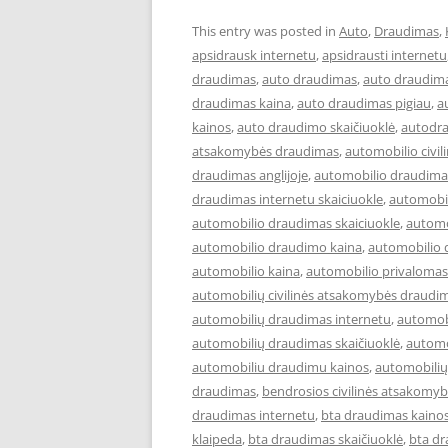
This entry was posted in
Auto
,
Draudimas
,
apsidrausk internetu
,
apsidrausti internetu
draudimas
,
auto draudimas
,
auto draudima
draudimas kaina
,
auto draudimas pigiau
,
a
kainos
,
auto draudimo skaičiuoklė
,
autodr
atsakomybės draudimas
,
automobilio civil
draudimas anglijoje
,
automobilio draudimas
draudimas internetu skaiciuokle
,
automobil
automobilio draudimas skaiciuokle
,
automo
automobilio draudimo kaina
,
automobilio 
automobilio kaina
,
automobilio privalomas
automobilių civilinės atsakomybės draudi
automobilių draudimas internetu
,
automob
automobilių draudimas skaičiuoklė
,
automo
automobiliu draudimu kainos
,
automobilių
draudimas
,
bendrosios civilinės atsakomy
draudimas internetu
,
bta draudimas kaino
klaipeda
,
bta draudimas skaičiuoklė
,
bta dr