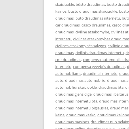
skaiciuokle
,
būsto draudimas
,
busto draud
kainos
,
busto draudimas skaiciuokle
,
busto
draudimas
,
buto draudimas internetu
,
but
car draudimas
,
casco draudimas
,
casco dra
draudimas
,
civilinė atsakomybė
,
civilinės
internetu
,
civilines atsakomybes draudimas
civilinės atsakomybės sąlygos
,
civilinio dr
draudimas
,
civilinis draudimas internetu
,
ci
cmr draudimas
,
compensa automobilio dr
internetu
,
compensa gyvybės draudimas
,
automobiliams
,
draudimai internetu
,
draud
auto
,
draudimas automobilio
,
draudimas a
automobiliui skaiciuokle
,
draudimas bta
,
dr
draudimas gjensidige
,
draudimas i baltarusi
draudimas internetu bta
,
draudimas intern
draudimas internetu pigiausias
,
draudimas 
kaina
,
draudimas kasko
,
draudimas kelione
draudimas masinos
,
draudimas nuo nelaim
draudimas online
,
draudimas pigiau
,
draud