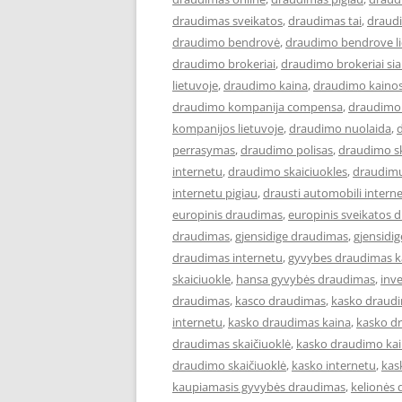
draudimas sveikatos
,
draudimas tai
,
draudi
draudimo bendrovė
,
draudimo bendrove l
draudimo brokeriai
,
draudimo brokeriai siau
lietuvoje
,
draudimo kaina
,
draudimo kaino
draudimo kompanija compensa
,
draudimo 
kompanijos lietuvoje
,
draudimo nuolaida
,
perrasymas
,
draudimo polisas
,
draudimo sk
internetu
,
draudimo skaiciuokles
,
draudimu
internetu pigiau
,
drausti automobili intern
europinis draudimas
,
europinis sveikatos 
draudimas
,
gjensidige draudimas
,
gjensidi
draudimas internetu
,
gyvybes draudimas k
skaiciuokle
,
hansa gyvybės draudimas
,
inve
draudimas
,
kasco draudimas
,
kasko draud
internetu
,
kasko draudimas kaina
,
kasko d
draudimas skaičiuoklė
,
kasko draudimo ka
draudimo skaičiuoklė
,
kasko internetu
,
kas
kaupiamasis gyvybės draudimas
,
kelionės