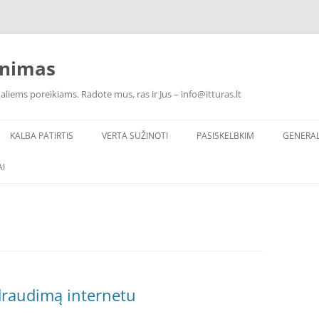
inimas
ualiems poreikiams. Radote mus, ras ir Jus – info@itturas.lt
KALBA PATIRTIS
VERTA SUŽINOTI
PASISKELBKIM
GENERA
I
draudimą internetu