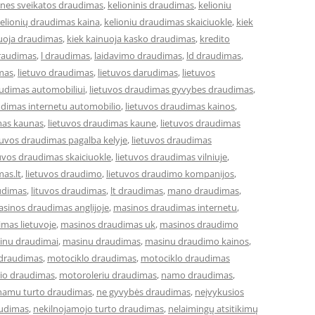
ones sveikatos draudimas
,
kelioninis draudimas
,
kelioniu
elionių draudimas kaina
,
kelioniu draudimas skaiciuokle
,
kiek
nuoja draudimas
,
kiek kainuoja kasko draudimas
,
kredito
draudimas
,
l draudimas
,
laidavimo draudimas
,
ld draudimas
,
imas
,
lietuvo draudimas
,
lietuvos darudimas
,
lietuvos
audimas automobiliui
,
lietuvos draudimas gyvybes draudimas
,
udimas internetu automobilio
,
lietuvos draudimas kainos
,
mas kaunas
,
lietuvos draudimas kaune
,
lietuvos draudimas
tuvos draudimas pagalba kelyje
,
lietuvos draudimas
tuvos draudimas skaiciuokle
,
lietuvos draudimas vilniuje
,
mas.lt
,
lietuvos draudimo
,
lietuvos draudimo kompanijos
,
udimas
,
lituvos draudimas
,
lt draudimas
,
mano draudimas
,
sinos draudimas anglijoje
,
masinos draudimas internetu
,
mas lietuvoje
,
masinos draudimas uk
,
masinos draudimo
inu draudimai
,
masinu draudimas
,
masinu draudimo kainos
,
 draudimas
,
motociklo draudimas
,
motociklo draudimas
io draudimas
,
motoroleriu draudimas
,
namo draudimas
,
namu turto draudimas
,
ne gyvybės draudimas
,
neįvykusios
audimas
,
nekilnojamojo turto draudimas
,
nelaimingų atsitikimų