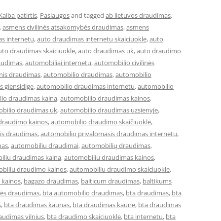
Kalba patirtis
,
Paslaugos
and tagged
ab lietuvos draudimas
,
,
asmens civilinės atsakomybės draudimas
,
asmens
s internetu
,
auto draudimas internetu skaiciuokle
,
auto
uto draudimas skaiciuokle
,
auto draudimas uk
,
auto draudimo
audimas
,
automobiliai internetu
,
automobilio civilinės
inis draudimas
,
automobilio draudimas
,
automobilio
 gjensidige
,
automobilio draudimas internetu
,
automobilio
io draudimas kaina
,
automobilio draudimas kainos
,
bilio draudimas uk
,
automobilio draudimas uzsienyje
,
draudimo kainos
,
automobilio draudimo skaičiuoklė
,
is draudimas
,
automobilio privalomasis draudimas internetu
,
mas
,
automobiliu draudimai
,
automobilių draudimas
,
iliu draudimas kaina
,
automobiliu draudimas kainos
,
biliu draudimo kainos
,
automobiliu draudimo skaiciuokle
,
 kainos
,
bagazo draudimas
,
balticum draudimas
,
baltikums
bės draudimas
,
bta automobilio draudimas
,
bta draudimas
,
bta
s
,
bta draudimas kaunas
,
bta draudimas kaune
,
bta draudimas
audimas vilnius
,
bta draudimo skaiciuokle
,
bta internetu
,
bta