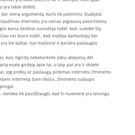
u yra labai didelė.
 dar vieną argumentą, kuris tik patvirtins išsakytos
raudimas internetu yra vienas pigiausių pasirinkimų
gos kaina ženkliai sumažėja todėl, kad: suteikti šią
čiau nei biure todėl , kad mažėja darbuotojų bei
 yra šie kaštai, tuo mažesnė ir bendra paslaugos
, kurį išgirdę nebeturėsite jokių abejonių dėl
tą esate girdėję apie tai, o taip pat yra ir didelė
aliai, jog prekių ar paslaugų pirkimas internetu žmonėms
dodami internetą šiam tikslui, žmonėms sutaupo
pinigai.
– belieka tik pasidžiaugti, kad ši nuomonė yra teisinga,