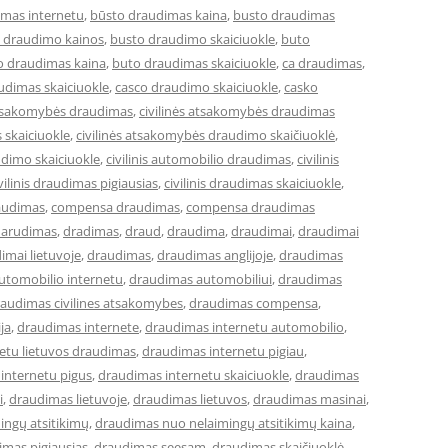
imas internetu
,
būsto draudimas kaina
,
busto draudimas
 draudimo kainos
,
busto draudimo skaiciuokle
,
buto
o draudimas kaina
,
buto draudimas skaiciuokle
,
ca draudimas
,
udimas skaiciuokle
,
casco draudimo skaiciuokle
,
casko
 atsakomybės draudimas
,
civilinės atsakomybės draudimas
 skaiciuokle
,
civilinės atsakomybės draudimo skaičiuoklė
,
audimo skaiciuokle
,
civilinis automobilio draudimas
,
civilinis
vilinis draudimas pigiausias
,
civilinis draudimas skaiciuokle
,
audimas
,
compensa draudimas
,
compensa draudimas
darudimas
,
dradimas
,
draud
,
draudima
,
draudimai
,
draudimai
imai lietuvoje
,
draudimas
,
draudimas anglijoje
,
draudimas
utomobilio internetu
,
draudimas automobiliui
,
draudimas
audimas civilines atsakomybes
,
draudimas compensa
,
ja
,
draudimas internete
,
draudimas internetu automobilio
,
etu lietuvos draudimas
,
draudimas internetu pigiau
,
internetu pigus
,
draudimas internetu skaiciuokle
,
draudimas
i
,
draudimas lietuvoje
,
draudimas lietuvos
,
draudimas masinai
,
ingų atsitikimų
,
draudimas nuo nelaimingų atsitikimų kaina
,
imas pigiausias
,
draudimas seesam
,
draudimas skaičiuoklė
,