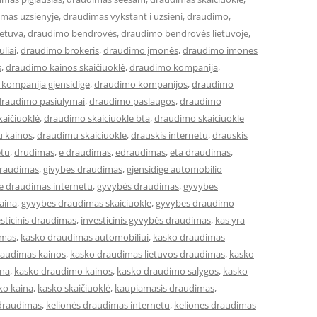
mas uzsienyje
,
draudimas vykstant i uzsieni
,
draudimo
,
ietuva
,
draudimo bendrovės
,
draudimo bendrovės lietuvoje
,
liai
,
draudimo brokeris
,
draudimo įmonės
,
draudimo imones
s
,
draudimo kainos skaičiuoklė
,
draudimo kompanija
,
kompanija gjensidige
,
draudimo kompanijos
,
draudimo
draudimo pasiulymai
,
draudimo paslaugos
,
draudimo
aičiuoklė
,
draudimo skaiciuokle bta
,
draudimo skaiciuokle
 kainos
,
draudimu skaiciuokle
,
drauskis internetu
,
drauskis
etu
,
drudimas
,
e draudimas
,
edraudimas
,
eta draudimas
,
draudimas
,
givybes draudimas
,
gjensidige automobilio
ge draudimas internetu
,
gyvybės draudimas
,
gyvybes
aina
,
gyvybes draudimas skaiciuokle
,
gyvybes draudimo
sticinis draudimas
,
investicinis gyvybės draudimas
,
kas yra
imas
,
kasko draudimas automobiliui
,
kasko draudimas
raudimas kainos
,
kasko draudimas lietuvos draudimas
,
kasko
ina
,
kasko draudimo kainos
,
kasko draudimo salygos
,
kasko
ko kaina
,
kasko skaičiuoklė
,
kaupiamasis draudimas
,
 draudimas
,
kelionės draudimas internetu
,
keliones draudimas