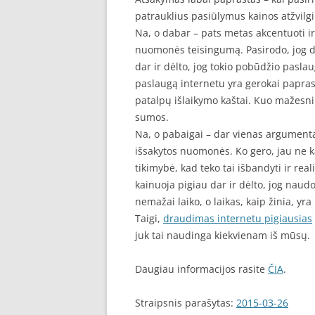
patrauklius pasiūlymus kainos atžvilgi
Na, o dabar – pats metas akcentuoti ir
nuomonės teisingumą. Pasirodo, jog d
dar ir dėlto, jog tokio pobūdžio paslau
paslaugą internetu yra gerokai papras
patalpų išlaikymo kaštai. Kuo mažesni
sumos.
Na, o pabaigai – dar vienas argumentas
išsakytos nuomonės. Ko gero, jau ne kar
tikimybė, kad teko tai išbandyti ir re
kainuoja pigiau dar ir dėlto, jog nau
nemažai laiko, o laikas, kaip žinia, yra 
Taigi,
draudimas internetu pigiausias
juk tai naudinga kiekvienam iš mūsų.
Daugiau informacijos rasite
ČIA
.
Straipsnis parašytas:
2015-03-26