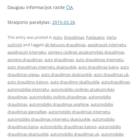
Daugiau informacijos rasite
ČIA
.
Straipsnis parašytas:
2015-03-26
This entry was posted in
Auto
,
Draudimas
,
Paslaugos
,
Verta
sužinoti
and tagged
ab lietuvos draudimas
,
apsidrausk internetu
,
apsidrausti internetu
,
asmens civilinės atsakomybės draudimas
,
asmens draudimas
,
auto draudimas
,
auto draudimas internetu
,
auto draudimas internetu skaiciuokle
,
auto draudimas kaina
,
auto
draudimas pigiau
,
auto draudimas skaiciuokle
,
auto draudimas uk
,
auto draudimo kainos
,
auto draudimo skaičiuoklė
,
autodraudimas
,
automobiliai internetu
,
automobilio civilinės atsakomybės
draudimas
,
automobilio civilinis draudimas
,
automobilio
draudimas
,
automobilio draudimas anglijoje
,
automobilio
draudimas gjensidige
,
automobilio draudimas internetu
,
automobilio draudimas internetu skaiciuokle
,
automobilio
draudimas kaina
,
automobilio draudimas kainos
,
automobilio
draudimas skaiciuokle
,
automobilio draudimas uk
,
automobilio