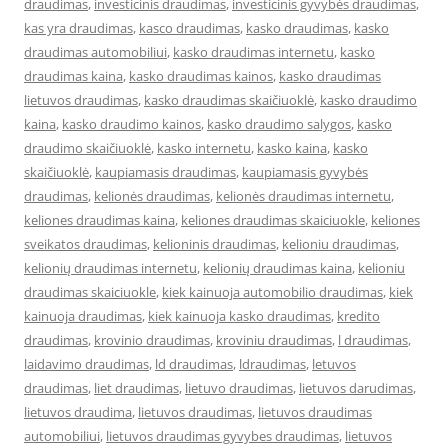
draudimas
,
investicinis draudimas
,
investicinis gyvybės draudimas
,
kas yra draudimas
,
kasco draudimas
,
kasko draudimas
,
kasko
draudimas automobiliui
,
kasko draudimas internetu
,
kasko
draudimas kaina
,
kasko draudimas kainos
,
kasko draudimas
lietuvos draudimas
,
kasko draudimas skaičiuoklė
,
kasko draudimo
kaina
,
kasko draudimo kainos
,
kasko draudimo salygos
,
kasko
draudimo skaičiuoklė
,
kasko internetu
,
kasko kaina
,
kasko
skaičiuoklė
,
kaupiamasis draudimas
,
kaupiamasis gyvybės
draudimas
,
kelionės draudimas
,
kelionės draudimas internetu
,
keliones draudimas kaina
,
keliones draudimas skaiciuokle
,
keliones
sveikatos draudimas
,
kelioninis draudimas
,
kelioniu draudimas
,
kelionių draudimas internetu
,
kelionių draudimas kaina
,
kelioniu
draudimas skaiciuokle
,
kiek kainuoja automobilio draudimas
,
kiek
kainuoja draudimas
,
kiek kainuoja kasko draudimas
,
kredito
draudimas
,
krovinio draudimas
,
kroviniu draudimas
,
l draudimas
,
laidavimo draudimas
,
ld draudimas
,
ldraudimas
,
letuvos
draudimas
,
liet draudimas
,
lietuvo draudimas
,
lietuvos darudimas
,
lietuvos draudima
,
lietuvos draudimas
,
lietuvos draudimas
automobiliui
,
lietuvos draudimas gyvybes draudimas
,
lietuvos