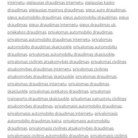
internetu
,
pigiausias draudimas internetu
,
pigiausias kasko
draudimas
,
pigiausias masinos draudimas
,
pigus auto draudimas
,
pigus automobilio draudimas
,
pigus automobiliu draudimas
,
pigus
draudimas
,
pigus draudimas internetu
,
pigus draudimas uk
,
priekabos draudimas
,
privalomas automobilio draudimas
,
privalomas automobilio draudimas internetu
,
privalomas
automobilio draudimas skaiciuokle
,
privalomas automobiliu
draudimas
,
privalomas automobiliu draudimas skaiciuokle
,
privalomas civilinės atsakomybės draudimas
,
privalomas civilines
atsakomybes draudimas internetu
,
privalomas civilinės
atsakomybės draudimas skaiciuokle
,
privalomas draudimas
,
privalomas draudimas internetu
,
privalomas draudimas
skaiciuokle
,
privalomas sveikatos draudimas
,
privalomas
transporto draudimas skaiciuokle
,
privalomas vairuotoju civilines
atsakomybes draudimas
,
privalomasis automobilio draudimas
,
privalomasis automobilio draudimas internetu
,
privalomasis
automobilio draudimas kaina
,
privalomasis automobiliu
draudimas
,
privalomasis civilinės atsakomybės draudimas
,
privalomasis civilinis automobilio draudimas
,
privalomasis civilinis