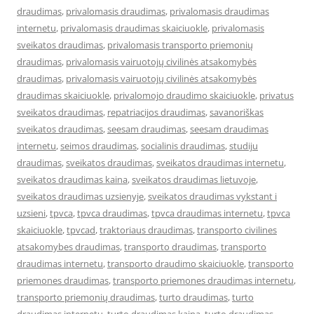
draudimas
,
privalomasis draudimas
,
privalomasis draudimas
internetu
,
privalomasis draudimas skaiciuokle
,
privalomasis
sveikatos draudimas
,
privalomasis transporto priemonių
draudimas
,
privalomasis vairuotojų civilinės atsakomybės
draudimas
,
privalomasis vairuotojų civilinės atsakomybės
draudimas skaiciuokle
,
privalomojo draudimo skaiciuokle
,
privatus
sveikatos draudimas
,
repatriacijos draudimas
,
savanoriškas
sveikatos draudimas
,
seesam draudimas
,
seesam draudimas
internetu
,
seimos draudimas
,
socialinis draudimas
,
studiju
draudimas
,
sveikatos draudimas
,
sveikatos draudimas internetu
,
sveikatos draudimas kaina
,
sveikatos draudimas lietuvoje
,
sveikatos draudimas uzsienyje
,
sveikatos draudimas vykstant i
uzsieni
,
tpvca
,
tpvca draudimas
,
tpvca draudimas internetu
,
tpvca
skaiciuokle
,
tpvcad
,
traktoriaus draudimas
,
transporto civilines
atsakomybes draudimas
,
transporto draudimas
,
transporto
draudimas internetu
,
transporto draudimo skaiciuokle
,
transporto
priemones draudimas
,
transporto priemones draudimas internetu
,
transporto priemonių draudimas
,
turto draudimas
,
turto