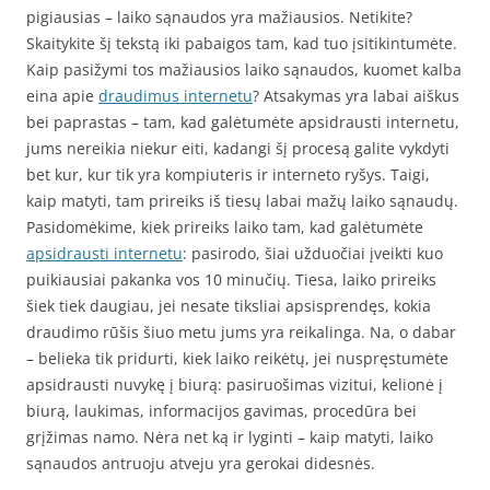
pigiausias – laiko sąnaudos yra mažiausios. Netikite?
Skaitykite šį tekstą iki pabaigos tam, kad tuo įsitikintumėte.
Kaip pasižymi tos mažiausios laiko sąnaudos, kuomet kalba
eina apie
draudimus internetu
? Atsakymas yra labai aiškus
bei paprastas – tam, kad galėtumėte apsidrausti internetu,
jums nereikia niekur eiti, kadangi šį procesą galite vykdyti
bet kur, kur tik yra kompiuteris ir interneto ryšys. Taigi,
kaip matyti, tam prireiks iš tiesų labai mažų laiko sąnaudų.
Pasidomėkime, kiek prireiks laiko tam, kad galėtumėte
apsidrausti internetu
: pasirodo, šiai užduočiai įveikti kuo
puikiausiai pakanka vos 10 minučių. Tiesa, laiko prireiks
šiek tiek daugiau, jei nesate tiksliai apsisprendęs, kokia
draudimo rūšis šiuo metu jums yra reikalinga. Na, o dabar
– belieka tik pridurti, kiek laiko reikėtų, jei nuspręstumėte
apsidrausti nuvykę į biurą: pasiruošimas vizitui, kelionė į
biurą, laukimas, informacijos gavimas, procedūra bei
grįžimas namo. Nėra net ką ir lyginti – kaip matyti, laiko
sąnaudos antruoju atveju yra gerokai didesnės.