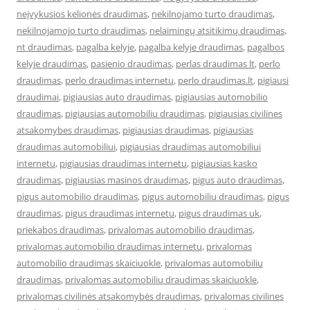
neįvykusios kelionės draudimas
,
nekilnojamo turto draudimas
,
nekilnojamojo turto draudimas
,
nelaimingų atsitikimų draudimas
,
nt draudimas
,
pagalba kelyje
,
pagalba kelyje draudimas
,
pagalbos
kelyje draudimas
,
pasienio draudimas
,
perlas draudimas lt
,
perlo
draudimas
,
perlo draudimas internetu
,
perlo draudimas.lt
,
pigiausi
draudimai
,
pigiausias auto draudimas
,
pigiausias automobilio
draudimas
,
pigiausias automobiliu draudimas
,
pigiausias civilines
atsakomybes draudimas
,
pigiausias draudimas
,
pigiausias
draudimas automobiliui
,
pigiausias draudimas automobiliui
internetu
,
pigiausias draudimas internetu
,
pigiausias kasko
draudimas
,
pigiausias masinos draudimas
,
pigus auto draudimas
,
pigus automobilio draudimas
,
pigus automobiliu draudimas
,
pigus
draudimas
,
pigus draudimas internetu
,
pigus draudimas uk
,
priekabos draudimas
,
privalomas automobilio draudimas
,
privalomas automobilio draudimas internetu
,
privalomas
automobilio draudimas skaiciuokle
,
privalomas automobiliu
draudimas
,
privalomas automobiliu draudimas skaiciuokle
,
privalomas civilinės atsakomybės draudimas
,
privalomas civilines