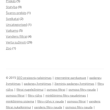
Prekės
(5)
Statyba
(9)
Švaros prekės
(1)
Sveikatai
(2)
Uncategorised
(1)
Vaikams
(5)
Vandens filtrai
(4)
Verta sužinoti
(29)
Zoo
(1)
© 2015
SEO straipsnių talpinimas
|
internetine parduotuve
|
padangų
žymėjimas
|
padangų žymėjimas
|
žieminių padangų žymėjimas
|
filtrų
rūšys
|
filtrai nugeležinimui
|
osmoso filtrai
|
osmoso filtrų nauda
|
osmoso filtrai
|
filtrų rūšys
|
minkštinimo filtrų naudojimas
|
minkštinimo sistema
|
filtrų rūšys ir nauda
|
osmoso filtrai
|
vandens
filtrai nukalkinimui
|
vandens filtrų nauda
|
osmoso filtrų nauda
|