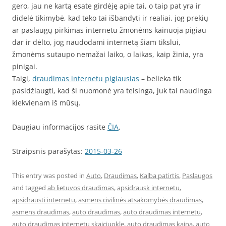
gero, jau ne kartą esate girdėję apie tai, o taip pat yra ir
didelė tikimybė, kad teko tai išbandyti ir realiai, jog prekių
ar paslaugų pirkimas internetu žmonėms kainuoja pigiau
dar ir dėlto, jog naudodami internetą šiam tikslui,
žmonėms sutaupo nemažai laiko, o laikas, kaip žinia, yra
pinigai.
Taigi,
draudimas internetu pigiausias
– belieka tik
pasidžiaugti, kad ši nuomonė yra teisinga, juk tai naudinga
kiekvienam iš mūsų.
Daugiau informacijos rasite
ČIA
.
Straipsnis parašytas:
2015-03-26
This entry was posted in
Auto
,
Draudimas
,
Kalba patirtis
,
Paslaugos
and tagged
ab lietuvos draudimas
,
apsidrausk internetu
,
apsidrausti internetu
,
asmens civilinės atsakomybės draudimas
,
asmens draudimas
,
auto draudimas
,
auto draudimas internetu
,
auto draudimas internetu skaiciuokle
,
auto draudimas kaina
,
auto