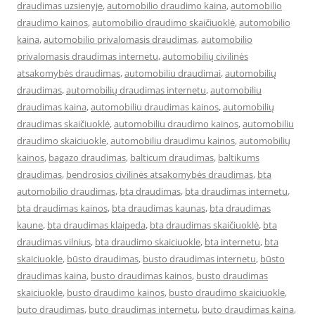
draudimas uzsienyje
,
automobilio draudimo kaina
,
automobilio
draudimo kainos
,
automobilio draudimo skaičiuoklė
,
automobilio
kaina
,
automobilio privalomasis draudimas
,
automobilio
privalomasis draudimas internetu
,
automobilių civilinės
atsakomybės draudimas
,
automobiliu draudimai
,
automobilių
draudimas
,
automobilių draudimas internetu
,
automobiliu
draudimas kaina
,
automobiliu draudimas kainos
,
automobilių
draudimas skaičiuoklė
,
automobiliu draudimo kainos
,
automobiliu
draudimo skaiciuokle
,
automobiliu draudimu kainos
,
automobilių
kainos
,
bagazo draudimas
,
balticum draudimas
,
baltikums
draudimas
,
bendrosios civilinės atsakomybės draudimas
,
bta
automobilio draudimas
,
bta draudimas
,
bta draudimas internetu
,
bta draudimas kainos
,
bta draudimas kaunas
,
bta draudimas
kaune
,
bta draudimas klaipeda
,
bta draudimas skaičiuoklė
,
bta
draudimas vilnius
,
bta draudimo skaiciuokle
,
bta internetu
,
bta
skaiciuokle
,
būsto draudimas
,
busto draudimas internetu
,
būsto
draudimas kaina
,
busto draudimas kainos
,
busto draudimas
skaiciuokle
,
busto draudimo kainos
,
busto draudimo skaiciuokle
,
buto draudimas
,
buto draudimas internetu
,
buto draudimas kaina
,