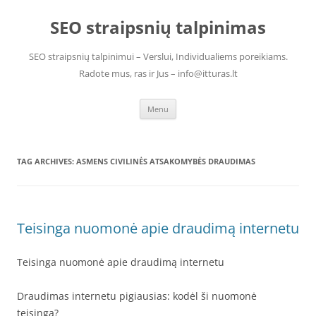
Skip
to
SEO straipsnių talpinimas
content
SEO straipsnių talpinimui – Verslui, Individualiems poreikiams.
Radote mus, ras ir Jus – info@itturas.lt
Menu
TAG ARCHIVES:
ASMENS CIVILINĖS ATSAKOMYBĖS DRAUDIMAS
Teisinga nuomonė apie draudimą internetu
Teisinga nuomonė apie draudimą internetu
Draudimas internetu pigiausias: kodėl ši nuomonė
teisinga?