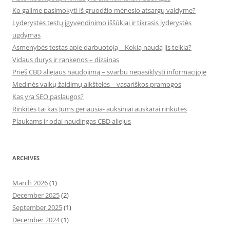
Ko galime pasimokyti iš gruodžio mėnesio atsargų valdyme?
Lyderystės testų įgyvendinimo iššūkiai ir tikrasis lyderystės
ugdymas
Asmenybės testas apie darbuotoją – Kokią naudą jis teikia?
Vidaus durys ir rankenos – dizainas
Prieš CBD aliejaus naudojimą – svarbu nepasiklysti informacijoje
Medinės vaikų žaidimų aikštelės – vasariškos pramogos
Kas yra SEO paslaugos?
Rinkitės tai kas Jums geriausia- auksiniai auskarai rinkutės
Plaukams ir odai naudingas CBD aliejus
ARCHIVES
March 2026
(1)
December 2025
(2)
September 2025
(1)
December 2024
(1)