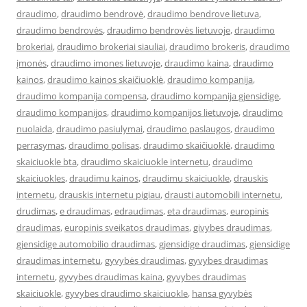
draudimo
,
draudimo bendrovė
,
draudimo bendrove lietuva
,
draudimo bendrovės
,
draudimo bendrovės lietuvoje
,
draudimo
brokeriai
,
draudimo brokeriai siauliai
,
draudimo brokeris
,
draudimo
įmonės
,
draudimo imones lietuvoje
,
draudimo kaina
,
draudimo
kainos
,
draudimo kainos skaičiuoklė
,
draudimo kompanija
,
draudimo kompanija compensa
,
draudimo kompanija gjensidige
,
draudimo kompanijos
,
draudimo kompanijos lietuvoje
,
draudimo
nuolaida
,
draudimo pasiulymai
,
draudimo paslaugos
,
draudimo
perrasymas
,
draudimo polisas
,
draudimo skaičiuoklė
,
draudimo
skaiciuokle bta
,
draudimo skaiciuokle internetu
,
draudimo
skaiciuokles
,
draudimu kainos
,
draudimu skaiciuokle
,
drauskis
internetu
,
drauskis internetu pigiau
,
drausti automobili internetu
,
drudimas
,
e draudimas
,
edraudimas
,
eta draudimas
,
europinis
draudimas
,
europinis sveikatos draudimas
,
givybes draudimas
,
gjensidige automobilio draudimas
,
gjensidige draudimas
,
gjensidige
draudimas internetu
,
gyvybės draudimas
,
gyvybes draudimas
internetu
,
gyvybes draudimas kaina
,
gyvybes draudimas
skaiciuokle
,
gyvybes draudimo skaiciuokle
,
hansa gyvybės