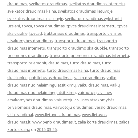
draudimas
,
sveikatos draudimas
,
sveikatos draudimas internetu
,
sveikatos draudimas kaina
,
sveikatos draudimas lietuvoje
,
sveikatos draudimas uzsienyje
,
sveikatos draudimas vykstant i
uzsieni
,
tpvca
,
tpvca draudimas
,
tpvca draudimas internetu
,
tpvca
skaiciuokle
,
tpvcad
,
traktoriaus draudimas
,
transporto civilines
atsakomybes draudimas
,
transporto draudimas
,
transporto
draudimas internetu
,
transporto draudimo skaiciuokle
,
transporto
priemones draudimas
,
transporto priemones draudimas internetu
,
transporto priemonių draudimas
,
turto draudimas
,
turto
draudimas internetu
,
turto draudimas kaina
,
turto draudimas
skaiciuokle
,
uab lietuvos draudimas
,
vaiko draudimas
,
vaiko
draudimas nuo nelaimingų atsitikimų
,
vaiku draudimas
,
vaikų
draudimas nuo nelaimingų atsitikimų
,
vairuotojų civilinės
atsakomybės draudimas
,
vairuotojų civilinės atsakomybės
privalomasis draudimas
,
vairuotoju draudimas
,
verslo draudimas
,
visi draudimai
,
www.lietuvos draudimas
,
www.lietuvos
draudimas.lt
,
www.perlo draudimas.lt
,
zalia korta draudimas
,
zalios
kortos kaina
on
2015-03-26
.