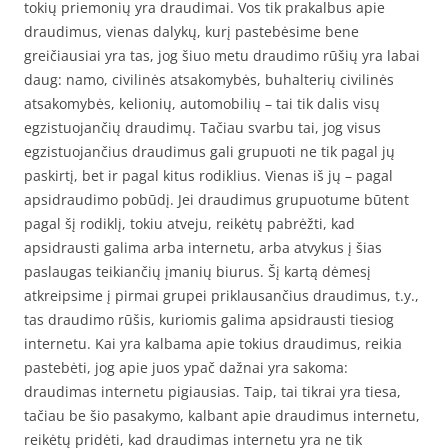
tokių priemonių yra draudimai. Vos tik prakalbus apie
draudimus, vienas dalykų, kurį pastebėsime bene
greičiausiai yra tas, jog šiuo metu draudimo rūšių yra labai
daug: namo, civilinės atsakomybės, buhalterių civilinės
atsakomybės, kelionių, automobilių – tai tik dalis visų
egzistuojančių draudimų. Tačiau svarbu tai, jog visus
egzistuojančius draudimus gali grupuoti ne tik pagal jų
paskirtį, bet ir pagal kitus rodiklius. Vienas iš jų – pagal
apsidraudimo pobūdį. Jei draudimus grupuotume būtent
pagal šį rodiklį, tokiu atveju, reikėtų pabrėžti, kad
apsidrausti galima arba internetu, arba atvykus į šias
paslaugas teikiančių įmanių biurus. Šį kartą dėmesį
atkreipsime į pirmai grupei priklausančius draudimus, t.y.,
tas draudimo rūšis, kuriomis galima apsidrausti tiesiog
internetu. Kai yra kalbama apie tokius draudimus, reikia
pastebėti, jog apie juos ypač dažnai yra sakoma:
draudimas internetu pigiausias. Taip, tai tikrai yra tiesa,
tačiau be šio pasakymo, kalbant apie draudimus internetu,
reikėtų pridėti, kad draudimas internetu yra ne tik