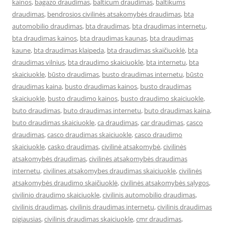
kainos
,
bagazo draudimas
,
balticum draudimas
,
baltikums
draudimas
,
bendrosios civilinės atsakomybės draudimas
,
bta
automobilio draudimas
,
bta draudimas
,
bta draudimas internetu
,
bta draudimas kainos
,
bta draudimas kaunas
,
bta draudimas
kaune
,
bta draudimas klaipeda
,
bta draudimas skaičiuoklė
,
bta
draudimas vilnius
,
bta draudimo skaiciuokle
,
bta internetu
,
bta
skaiciuokle
,
būsto draudimas
,
busto draudimas internetu
,
būsto
draudimas kaina
,
busto draudimas kainos
,
busto draudimas
skaiciuokle
,
busto draudimo kainos
,
busto draudimo skaiciuokle
,
buto draudimas
,
buto draudimas internetu
,
buto draudimas kaina
,
buto draudimas skaiciuokle
,
ca draudimas
,
car draudimas
,
casco
draudimas
,
casco draudimas skaiciuokle
,
casco draudimo
skaiciuokle
,
casko draudimas
,
civilinė atsakomybė
,
civilinės
atsakomybės draudimas
,
civilinės atsakomybės draudimas
internetu
,
civilines atsakomybes draudimas skaiciuokle
,
civilinės
atsakomybės draudimo skaičiuoklė
,
civilinės atsakomybės sąlygos
,
civilinio draudimo skaiciuokle
,
civilinis automobilio draudimas
,
civilinis draudimas
,
civilinis draudimas internetu
,
civilinis draudimas
pigiausias
,
civilinis draudimas skaiciuokle
,
cmr draudimas
,