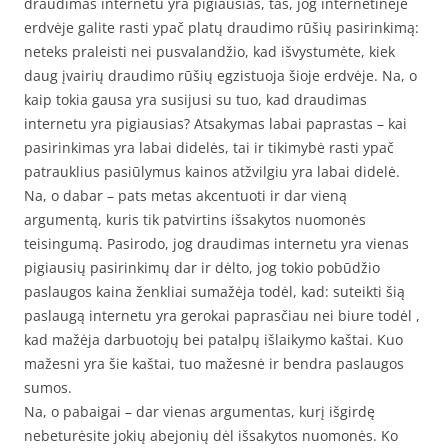
draudimas internetu yra pigiausias, tas, jog internetinėje
erdvėje galite rasti ypač platų draudimo rūšių pasirinkimą:
neteks praleisti nei pusvalandžio, kad išvystumėte, kiek
daug įvairių draudimo rūšių egzistuoja šioje erdvėje. Na, o
kaip tokia gausa yra susijusi su tuo, kad draudimas
internetu yra pigiausias? Atsakymas labai paprastas – kai
pasirinkimas yra labai didelės, tai ir tikimybė rasti ypač
patrauklius pasiūlymus kainos atžvilgiu yra labai didelė.
Na, o dabar – pats metas akcentuoti ir dar vieną
argumentą, kuris tik patvirtins išsakytos nuomonės
teisingumą. Pasirodo, jog draudimas internetu yra vienas
pigiausių pasirinkimų dar ir dėlto, jog tokio pobūdžio
paslaugos kaina ženkliai sumažėja todėl, kad: suteikti šią
paslaugą internetu yra gerokai paprasčiau nei biure todėl ,
kad mažėja darbuotojų bei patalpų išlaikymo kaštai. Kuo
mažesni yra šie kaštai, tuo mažesnė ir bendra paslaugos
sumos.
Na, o pabaigai – dar vienas argumentas, kurį išgirdę
nebeturėsite jokių abejonių dėl išsakytos nuomonės. Ko