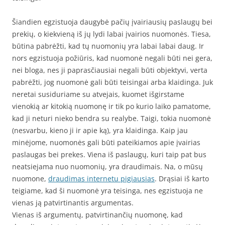
Šiandien egzistuoja daugybė pačių įvairiausių paslaugų bei
prekių, o kiekvieną iš jų lydi labai įvairios nuomonės. Tiesa,
būtina pabrėžti, kad tų nuomonių yra labai labai daug. Ir
nors egzistuoja požiūris, kad nuomonė negali būti nei gera,
nei bloga, nes ji paprasčiausiai negali būti objektyvi, verta
pabrėžti, jog nuomonė gali būti teisingai arba klaidinga. Juk
neretai susiduriame su atvejais, kuomet išgirstame
vienokią ar kitokią nuomonę ir tik po kurio laiko pamatome,
kad ji neturi nieko bendra su realybe. Taigi, tokia nuomonė
(nesvarbu, kieno ji ir apie ką), yra klaidinga. Kaip jau
minėjome, nuomonės gali būti pateikiamos apie įvairias
paslaugas bei prekes. Viena iš paslaugų, kuri taip pat bus
neatsiejama nuo nuomonių, yra draudimais. Na, o mūsų
nuomone,
draudimas internetu pigiausias
. Drąsiai iš karto
teigiame, kad ši nuomonė yra teisinga, nes egzistuoja ne
vienas ją patvirtinantis argumentas.
Vienas iš argumentų, patvirtinančių nuomonę, kad