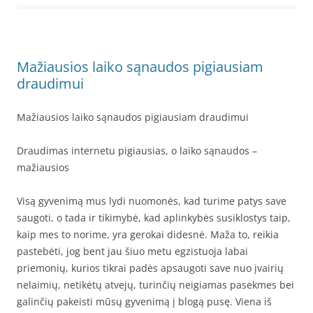
Mažiausios laiko sąnaudos pigiausiam
draudimui
Mažiausios laiko sąnaudos pigiausiam draudimui
Draudimas internetu pigiausias, o laiko sąnaudos –
mažiausios
Visą gyvenimą mus lydi nuomonės, kad turime patys save
saugoti, o tada ir tikimybė, kad aplinkybės susiklostys taip,
kaip mes to norime, yra gerokai didesnė. Maža to, reikia
pastebėti, jog bent jau šiuo metu egzistuoja labai
priemonių, kurios tikrai padės apsaugoti save nuo įvairių
nelaimių, netikėtų atvejų, turinčių neigiamas pasekmes bei
galinčių pakeisti mūsų gyvenimą į blogą pusę. Viena iš