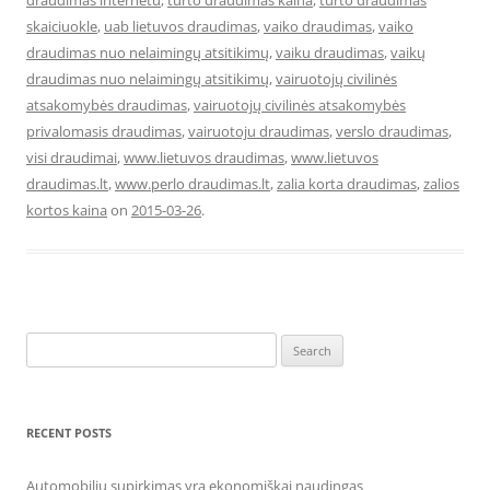
draudimas internetu
,
turto draudimas kaina
,
turto draudimas
skaiciuokle
,
uab lietuvos draudimas
,
vaiko draudimas
,
vaiko
draudimas nuo nelaimingų atsitikimų
,
vaiku draudimas
,
vaikų
draudimas nuo nelaimingų atsitikimų
,
vairuotojų civilinės
atsakomybės draudimas
,
vairuotojų civilinės atsakomybės
privalomasis draudimas
,
vairuotoju draudimas
,
verslo draudimas
,
visi draudimai
,
www.lietuvos draudimas
,
www.lietuvos
draudimas.lt
,
www.perlo draudimas.lt
,
zalia korta draudimas
,
zalios
kortos kaina
on
2015-03-26
.
Search
for:
RECENT POSTS
Automobilių supirkimas yra ekonomiškai naudingas