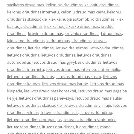
sveikatos draudimas
,
kelioninis draudimas
,
kelioniu draudimas
,
kelionių draudimas internetu
,
kelionių draudimas kaina
,
kelioniu
draudimas skaiciuokle
,
kiek kainuoja automobilio draudimas
,
kiek
kainuoja draudimas
,
kiek kainuoja kasko draudimas
,
kredito
draudimas
,
krovinio draudimas
,
kroviniu draudimas
,
l draudimas
,
laidavimo draudimas
,
ld draudimas
,
ldraudimas
,
letuvos
draudimas
,
liet draudimas
,
lietuvo draudimas
,
lietuvos darudimas
,
lietuvos draudima
,
lietuvos draudimas
,
lietuvos draudimas
automobiliui
,
lietuvos draudimas gyvybes draudimas
,
lietuvos
draudimas internetu
,
lietuvos draudimas internetu automobilio
,
lietuvos draudimas kainos
,
lietuvos draudimas kasko
,
lietuvos
draudimas kaunas
,
lietuvos draudimas kaune
,
lietuvos draudimas
klaipeda
,
lietuvos draudimas kontaktai
,
lietuvos draudimas pagalba
kelyje
,
lietuvos draudimas panevezys
,
lietuvos draudimas siauliai
,
lietuvos draudimas skaiciuokle
,
lietuvos draudimas vilniuje
,
lietuvos
draudimas vilnius
,
lietuvos draudimas.lt
,
lietuvos draudimo
,
lietuvos draudimo kompanijos
,
lietuvos draudimo skaiciuokle
,
lietuvosdraudimas
,
lituvos draudimas
,
lt draudimas
,
mano