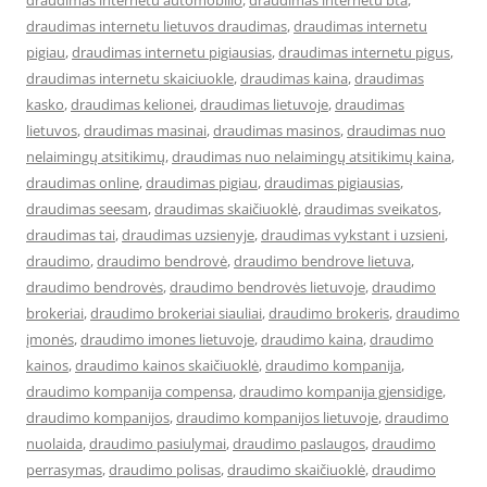
draudimas internetu automobilio
,
draudimas internetu bta
,
draudimas internetu lietuvos draudimas
,
draudimas internetu
pigiau
,
draudimas internetu pigiausias
,
draudimas internetu pigus
,
draudimas internetu skaiciuokle
,
draudimas kaina
,
draudimas
kasko
,
draudimas kelionei
,
draudimas lietuvoje
,
draudimas
lietuvos
,
draudimas masinai
,
draudimas masinos
,
draudimas nuo
nelaimingų atsitikimų
,
draudimas nuo nelaimingų atsitikimų kaina
,
draudimas online
,
draudimas pigiau
,
draudimas pigiausias
,
draudimas seesam
,
draudimas skaičiuoklė
,
draudimas sveikatos
,
draudimas tai
,
draudimas uzsienyje
,
draudimas vykstant i uzsieni
,
draudimo
,
draudimo bendrovė
,
draudimo bendrove lietuva
,
draudimo bendrovės
,
draudimo bendrovės lietuvoje
,
draudimo
brokeriai
,
draudimo brokeriai siauliai
,
draudimo brokeris
,
draudimo
įmonės
,
draudimo imones lietuvoje
,
draudimo kaina
,
draudimo
kainos
,
draudimo kainos skaičiuoklė
,
draudimo kompanija
,
draudimo kompanija compensa
,
draudimo kompanija gjensidige
,
draudimo kompanijos
,
draudimo kompanijos lietuvoje
,
draudimo
nuolaida
,
draudimo pasiulymai
,
draudimo paslaugos
,
draudimo
perrasymas
,
draudimo polisas
,
draudimo skaičiuoklė
,
draudimo