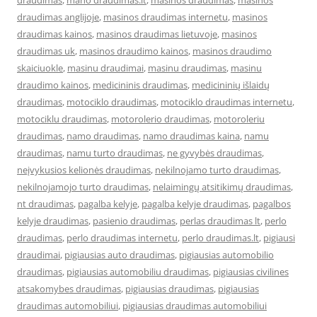
draudimas
,
mano draudimas.lt
,
masinos draudimas
,
masinos
draudimas anglijoje
,
masinos draudimas internetu
,
masinos
draudimas kainos
,
masinos draudimas lietuvoje
,
masinos
draudimas uk
,
masinos draudimo kainos
,
masinos draudimo
skaiciuokle
,
masinu draudimai
,
masinu draudimas
,
masinu
draudimo kainos
,
medicininis draudimas
,
medicininių išlaidų
draudimas
,
motociklo draudimas
,
motociklo draudimas internetu
,
motociklu draudimas
,
motorolerio draudimas
,
motoroleriu
draudimas
,
namo draudimas
,
namo draudimas kaina
,
namu
draudimas
,
namu turto draudimas
,
ne gyvybės draudimas
,
neįvykusios kelionės draudimas
,
nekilnojamo turto draudimas
,
nekilnojamojo turto draudimas
,
nelaimingų atsitikimų draudimas
,
nt draudimas
,
pagalba kelyje
,
pagalba kelyje draudimas
,
pagalbos
kelyje draudimas
,
pasienio draudimas
,
perlas draudimas lt
,
perlo
draudimas
,
perlo draudimas internetu
,
perlo draudimas.lt
,
pigiausi
draudimai
,
pigiausias auto draudimas
,
pigiausias automobilio
draudimas
,
pigiausias automobiliu draudimas
,
pigiausias civilines
atsakomybes draudimas
,
pigiausias draudimas
,
pigiausias
draudimas automobiliui
,
pigiausias draudimas automobiliui