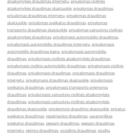
atsakomybes draudimas internetu
,
privalomas civilinės
atsakomybės draudimas skaiciuokle
,
privalomas draudimas
,
privalomas draudimas internetu
,
privalomas draudimas
skaiciuokle
,
privalomas sveikatos draudimas
,
privalomas
transporto draudimas skaiciuokle
,
privalomas vairuotoju civilines
atsakomybes draudimas
,
privalomasis automobilio draudimas
,
privalomasis automobilio draudimas internetu
,
privalomasis
automobilio draudimas kaina
,
privalomasis automobiliu
draudimas
,
privalomasis civilinės atsakomybės draudimas
,
privalomasis civilinis automobilio draudimas
,
privalomasis civilinis
draudimas
,
privalomasis draudimas
,
privalomasis draudimas
internetu
,
privalomasis draudimas skaiciuokle
,
privalomasis
sveikatos draudimas
,
privalomasis transporto priemonių
draudimas
,
privalomasis vairuotojų civilinės atsakomybės
draudimas
,
privalomasis vairuotojų civilinės atsakomybės
draudimas skaiciuokle
,
privalomojo draudimo skaiciuokle
,
privatus
sveikatos draudimas
,
repatriacijos draudimas
,
savanoriškas
sveikatos draudimas
,
seesam draudimas
,
seesam draudimas
internetu
,
seimos draudimas
,
socialinis draudimas
,
studiju