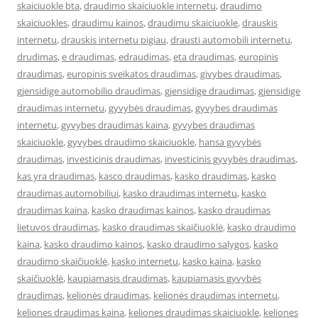
skaiciuokle bta
,
draudimo skaiciuokle internetu
,
draudimo
skaiciuokles
,
draudimu kainos
,
draudimu skaiciuokle
,
drauskis
internetu
,
drauskis internetu pigiau
,
drausti automobili internetu
,
drudimas
,
e draudimas
,
edraudimas
,
eta draudimas
,
europinis
draudimas
,
europinis sveikatos draudimas
,
givybes draudimas
,
gjensidige automobilio draudimas
,
gjensidige draudimas
,
gjensidige
draudimas internetu
,
gyvybės draudimas
,
gyvybes draudimas
internetu
,
gyvybes draudimas kaina
,
gyvybes draudimas
skaiciuokle
,
gyvybes draudimo skaiciuokle
,
hansa gyvybės
draudimas
,
investicinis draudimas
,
investicinis gyvybės draudimas
,
kas yra draudimas
,
kasco draudimas
,
kasko draudimas
,
kasko
draudimas automobiliui
,
kasko draudimas internetu
,
kasko
draudimas kaina
,
kasko draudimas kainos
,
kasko draudimas
lietuvos draudimas
,
kasko draudimas skaičiuoklė
,
kasko draudimo
kaina
,
kasko draudimo kainos
,
kasko draudimo salygos
,
kasko
draudimo skaičiuoklė
,
kasko internetu
,
kasko kaina
,
kasko
skaičiuoklė
,
kaupiamasis draudimas
,
kaupiamasis gyvybės
draudimas
,
kelionės draudimas
,
kelionės draudimas internetu
,
keliones draudimas kaina
,
keliones draudimas skaiciuokle
,
keliones