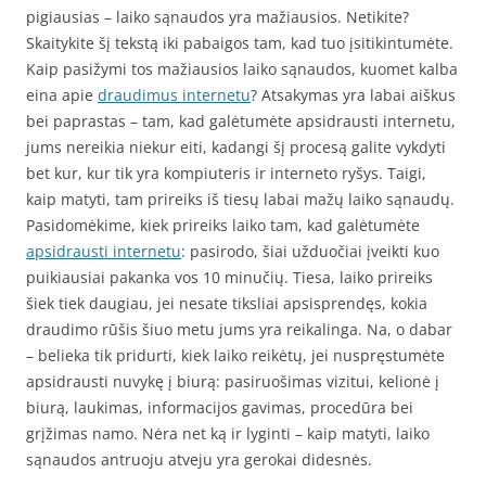
pigiausias – laiko sąnaudos yra mažiausios. Netikite?
Skaitykite šį tekstą iki pabaigos tam, kad tuo įsitikintumėte.
Kaip pasižymi tos mažiausios laiko sąnaudos, kuomet kalba
eina apie
draudimus internetu
? Atsakymas yra labai aiškus
bei paprastas – tam, kad galėtumėte apsidrausti internetu,
jums nereikia niekur eiti, kadangi šį procesą galite vykdyti
bet kur, kur tik yra kompiuteris ir interneto ryšys. Taigi,
kaip matyti, tam prireiks iš tiesų labai mažų laiko sąnaudų.
Pasidomėkime, kiek prireiks laiko tam, kad galėtumėte
apsidrausti internetu
: pasirodo, šiai užduočiai įveikti kuo
puikiausiai pakanka vos 10 minučių. Tiesa, laiko prireiks
šiek tiek daugiau, jei nesate tiksliai apsisprendęs, kokia
draudimo rūšis šiuo metu jums yra reikalinga. Na, o dabar
– belieka tik pridurti, kiek laiko reikėtų, jei nuspręstumėte
apsidrausti nuvykę į biurą: pasiruošimas vizitui, kelionė į
biurą, laukimas, informacijos gavimas, procedūra bei
grįžimas namo. Nėra net ką ir lyginti – kaip matyti, laiko
sąnaudos antruoju atveju yra gerokai didesnės.