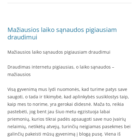
Mažiausios laiko sąnaudos pigiausiam
draudimui
Mažiausios laiko sąnaudos pigiausiam draudimui
Draudimas internetu pigiausias, o laiko sąnaudos –
mažiausios
Visą gyvenimą mus lydi nuomonės, kad turime patys save
saugoti, o tada ir tikimybė, kad aplinkybės susiklostys taip,
kaip mes to norime, yra gerokai didesnė. Maža to, reikia
pastebėti, jog bent jau šiuo metu egzistuoja labai
priemonių, kurios tikrai padės apsaugoti save nuo įvairių
nelaimių, netikėtų atvejų, turinčių neigiamas pasekmes bei
galinčių pakeisti mūsų gyvenimą į blogą pusę. Viena iš