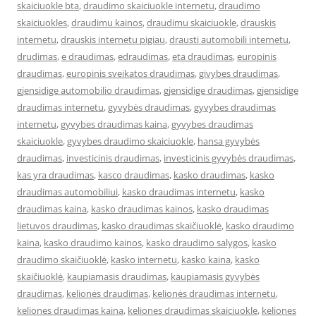
skaiciuokle bta
,
draudimo skaiciuokle internetu
,
draudimo
skaiciuokles
,
draudimu kainos
,
draudimu skaiciuokle
,
drauskis
internetu
,
drauskis internetu pigiau
,
drausti automobili internetu
,
drudimas
,
e draudimas
,
edraudimas
,
eta draudimas
,
europinis
draudimas
,
europinis sveikatos draudimas
,
givybes draudimas
,
gjensidige automobilio draudimas
,
gjensidige draudimas
,
gjensidige
draudimas internetu
,
gyvybės draudimas
,
gyvybes draudimas
internetu
,
gyvybes draudimas kaina
,
gyvybes draudimas
skaiciuokle
,
gyvybes draudimo skaiciuokle
,
hansa gyvybės
draudimas
,
investicinis draudimas
,
investicinis gyvybės draudimas
,
kas yra draudimas
,
kasco draudimas
,
kasko draudimas
,
kasko
draudimas automobiliui
,
kasko draudimas internetu
,
kasko
draudimas kaina
,
kasko draudimas kainos
,
kasko draudimas
lietuvos draudimas
,
kasko draudimas skaičiuoklė
,
kasko draudimo
kaina
,
kasko draudimo kainos
,
kasko draudimo salygos
,
kasko
draudimo skaičiuoklė
,
kasko internetu
,
kasko kaina
,
kasko
skaičiuoklė
,
kaupiamasis draudimas
,
kaupiamasis gyvybės
draudimas
,
kelionės draudimas
,
kelionės draudimas internetu
,
keliones draudimas kaina
,
keliones draudimas skaiciuokle
,
keliones