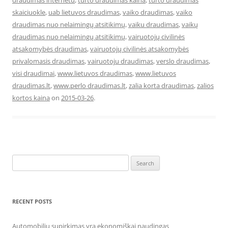
draudimas internetu
,
turto draudimas kaina
,
turto draudimas
skaiciuokle
,
uab lietuvos draudimas
,
vaiko draudimas
,
vaiko
draudimas nuo nelaimingų atsitikimų
,
vaiku draudimas
,
vaikų
draudimas nuo nelaimingų atsitikimų
,
vairuotojų civilinės
atsakomybės draudimas
,
vairuotojų civilinės atsakomybės
privalomasis draudimas
,
vairuotoju draudimas
,
verslo draudimas
,
visi draudimai
,
www.lietuvos draudimas
,
www.lietuvos
draudimas.lt
,
www.perlo draudimas.lt
,
zalia korta draudimas
,
zalios
kortos kaina
on
2015-03-26
.
Search
for:
RECENT POSTS
Automobilių supirkimas yra ekonomiškai naudingas