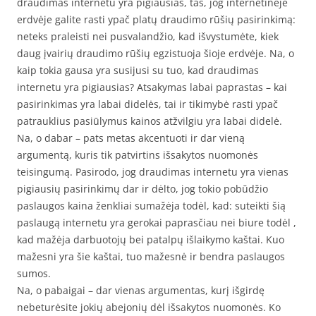
draudimas internetu yra pigiausias, tas, jog internetinėje
erdvėje galite rasti ypač platų draudimo rūšių pasirinkimą:
neteks praleisti nei pusvalandžio, kad išvystumėte, kiek
daug įvairių draudimo rūšių egzistuoja šioje erdvėje. Na, o
kaip tokia gausa yra susijusi su tuo, kad draudimas
internetu yra pigiausias? Atsakymas labai paprastas – kai
pasirinkimas yra labai didelės, tai ir tikimybė rasti ypač
patrauklius pasiūlymus kainos atžvilgiu yra labai didelė.
Na, o dabar – pats metas akcentuoti ir dar vieną
argumentą, kuris tik patvirtins išsakytos nuomonės
teisingumą. Pasirodo, jog draudimas internetu yra vienas
pigiausių pasirinkimų dar ir dėlto, jog tokio pobūdžio
paslaugos kaina ženkliai sumažėja todėl, kad: suteikti šią
paslaugą internetu yra gerokai paprasčiau nei biure todėl ,
kad mažėja darbuotojų bei patalpų išlaikymo kaštai. Kuo
mažesni yra šie kaštai, tuo mažesnė ir bendra paslaugos
sumos.
Na, o pabaigai – dar vienas argumentas, kurį išgirdę
nebeturėsite jokių abejonių dėl išsakytos nuomonės. Ko