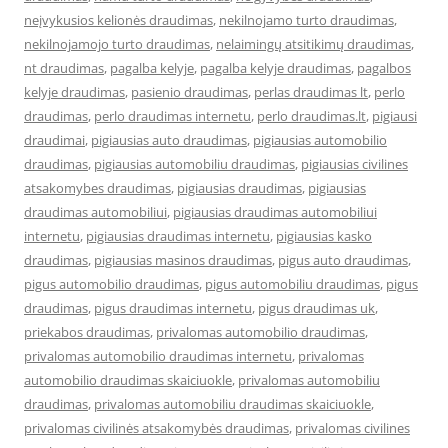
neįvykusios kelionės draudimas
,
nekilnojamo turto draudimas
,
nekilnojamojo turto draudimas
,
nelaimingų atsitikimų draudimas
,
nt draudimas
,
pagalba kelyje
,
pagalba kelyje draudimas
,
pagalbos
kelyje draudimas
,
pasienio draudimas
,
perlas draudimas lt
,
perlo
draudimas
,
perlo draudimas internetu
,
perlo draudimas.lt
,
pigiausi
draudimai
,
pigiausias auto draudimas
,
pigiausias automobilio
draudimas
,
pigiausias automobiliu draudimas
,
pigiausias civilines
atsakomybes draudimas
,
pigiausias draudimas
,
pigiausias
draudimas automobiliui
,
pigiausias draudimas automobiliui
internetu
,
pigiausias draudimas internetu
,
pigiausias kasko
draudimas
,
pigiausias masinos draudimas
,
pigus auto draudimas
,
pigus automobilio draudimas
,
pigus automobiliu draudimas
,
pigus
draudimas
,
pigus draudimas internetu
,
pigus draudimas uk
,
priekabos draudimas
,
privalomas automobilio draudimas
,
privalomas automobilio draudimas internetu
,
privalomas
automobilio draudimas skaiciuokle
,
privalomas automobiliu
draudimas
,
privalomas automobiliu draudimas skaiciuokle
,
privalomas civilinės atsakomybės draudimas
,
privalomas civilines