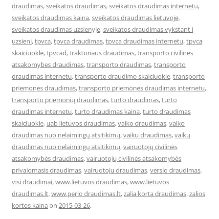
draudimas
,
sveikatos draudimas
,
sveikatos draudimas internetu
,
sveikatos draudimas kaina
,
sveikatos draudimas lietuvoje
,
sveikatos draudimas uzsienyje
,
sveikatos draudimas vykstant i
uzsieni
,
tpvca
,
tpvca draudimas
,
tpvca draudimas internetu
,
tpvca
skaiciuokle
,
tpvcad
,
traktoriaus draudimas
,
transporto civilines
atsakomybes draudimas
,
transporto draudimas
,
transporto
draudimas internetu
,
transporto draudimo skaiciuokle
,
transporto
priemones draudimas
,
transporto priemones draudimas internetu
,
transporto priemonių draudimas
,
turto draudimas
,
turto
draudimas internetu
,
turto draudimas kaina
,
turto draudimas
skaiciuokle
,
uab lietuvos draudimas
,
vaiko draudimas
,
vaiko
draudimas nuo nelaimingų atsitikimų
,
vaiku draudimas
,
vaikų
draudimas nuo nelaimingų atsitikimų
,
vairuotojų civilinės
atsakomybės draudimas
,
vairuotojų civilinės atsakomybės
privalomasis draudimas
,
vairuotoju draudimas
,
verslo draudimas
,
visi draudimai
,
www.lietuvos draudimas
,
www.lietuvos
draudimas.lt
,
www.perlo draudimas.lt
,
zalia korta draudimas
,
zalios
kortos kaina
on
2015-03-26
.