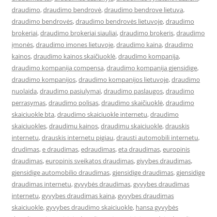
draudimo
,
draudimo bendrovė
,
draudimo bendrove lietuva
,
draudimo bendrovės
,
draudimo bendrovės lietuvoje
,
draudimo
brokeriai
,
draudimo brokeriai siauliai
,
draudimo brokeris
,
draudimo
įmonės
,
draudimo imones lietuvoje
,
draudimo kaina
,
draudimo
kainos
,
draudimo kainos skaičiuoklė
,
draudimo kompanija
,
draudimo kompanija compensa
,
draudimo kompanija gjensidige
,
draudimo kompanijos
,
draudimo kompanijos lietuvoje
,
draudimo
nuolaida
,
draudimo pasiulymai
,
draudimo paslaugos
,
draudimo
perrasymas
,
draudimo polisas
,
draudimo skaičiuoklė
,
draudimo
skaiciuokle bta
,
draudimo skaiciuokle internetu
,
draudimo
skaiciuokles
,
draudimu kainos
,
draudimu skaiciuokle
,
drauskis
internetu
,
drauskis internetu pigiau
,
drausti automobili internetu
,
drudimas
,
e draudimas
,
edraudimas
,
eta draudimas
,
europinis
draudimas
,
europinis sveikatos draudimas
,
givybes draudimas
,
gjensidige automobilio draudimas
,
gjensidige draudimas
,
gjensidige
draudimas internetu
,
gyvybės draudimas
,
gyvybes draudimas
internetu
,
gyvybes draudimas kaina
,
gyvybes draudimas
skaiciuokle
,
gyvybes draudimo skaiciuokle
,
hansa gyvybės