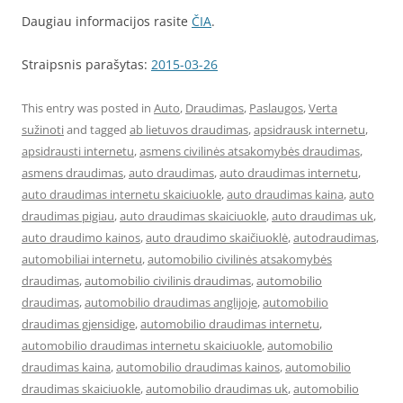
Daugiau informacijos rasite
ČIA
.
Straipsnis parašytas:
2015-03-26
This entry was posted in
Auto
,
Draudimas
,
Paslaugos
,
Verta
sužinoti
and tagged
ab lietuvos draudimas
,
apsidrausk internetu
,
apsidrausti internetu
,
asmens civilinės atsakomybės draudimas
,
asmens draudimas
,
auto draudimas
,
auto draudimas internetu
,
auto draudimas internetu skaiciuokle
,
auto draudimas kaina
,
auto
draudimas pigiau
,
auto draudimas skaiciuokle
,
auto draudimas uk
,
auto draudimo kainos
,
auto draudimo skaičiuoklė
,
autodraudimas
,
automobiliai internetu
,
automobilio civilinės atsakomybės
draudimas
,
automobilio civilinis draudimas
,
automobilio
draudimas
,
automobilio draudimas anglijoje
,
automobilio
draudimas gjensidige
,
automobilio draudimas internetu
,
automobilio draudimas internetu skaiciuokle
,
automobilio
draudimas kaina
,
automobilio draudimas kainos
,
automobilio
draudimas skaiciuokle
,
automobilio draudimas uk
,
automobilio