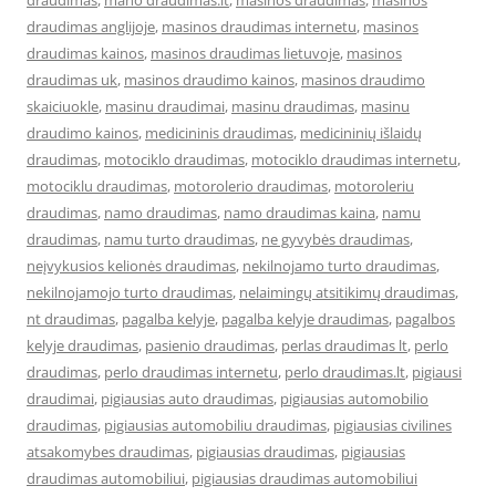
draudimas
,
mano draudimas.lt
,
masinos draudimas
,
masinos
draudimas anglijoje
,
masinos draudimas internetu
,
masinos
draudimas kainos
,
masinos draudimas lietuvoje
,
masinos
draudimas uk
,
masinos draudimo kainos
,
masinos draudimo
skaiciuokle
,
masinu draudimai
,
masinu draudimas
,
masinu
draudimo kainos
,
medicininis draudimas
,
medicininių išlaidų
draudimas
,
motociklo draudimas
,
motociklo draudimas internetu
,
motociklu draudimas
,
motorolerio draudimas
,
motoroleriu
draudimas
,
namo draudimas
,
namo draudimas kaina
,
namu
draudimas
,
namu turto draudimas
,
ne gyvybės draudimas
,
neįvykusios kelionės draudimas
,
nekilnojamo turto draudimas
,
nekilnojamojo turto draudimas
,
nelaimingų atsitikimų draudimas
,
nt draudimas
,
pagalba kelyje
,
pagalba kelyje draudimas
,
pagalbos
kelyje draudimas
,
pasienio draudimas
,
perlas draudimas lt
,
perlo
draudimas
,
perlo draudimas internetu
,
perlo draudimas.lt
,
pigiausi
draudimai
,
pigiausias auto draudimas
,
pigiausias automobilio
draudimas
,
pigiausias automobiliu draudimas
,
pigiausias civilines
atsakomybes draudimas
,
pigiausias draudimas
,
pigiausias
draudimas automobiliui
,
pigiausias draudimas automobiliui