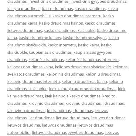
draudimas
,
investicinis draudimas
,
investicinis gyvybės draudimas
,
kas yra draudimas
,
kasco draudimas
,
kasko draudimas
,
kasko
draudimas automobiliui
,
kasko draudimas internetu
,
kasko
draudimas kaina
,
kasko draudimas kainos
,
kasko draudimas
lietuvos draudimas
,
kasko draudimas skaičiuoklė
,
kasko draudimo
kaina
,
kasko draudimo kainos
,
kasko draudimo salygos
,
kasko
draudimo skaičiuoklė
,
kasko internetu
,
kasko kaina
,
kasko
skaičiuoklė
,
kaupiamasis draudimas
,
kaupiamasis gyvybės
draudimas
,
kelionės draudimas
,
kelionės draudimas internetu
,
keliones draudimas kaina
,
keliones draudimas skaiciuokle
,
keliones
sveikatos draudimas
,
kelioninis draudimas
,
kelioniu draudimas
,
kelionių draudimas internetu
,
kelionių draudimas kaina
,
kelioniu
draudimas skaiciuokle
,
kiek kainuoja automobilio draudimas
,
kiek
kainuoja draudimas
,
kiek kainuoja kasko draudimas
,
kredito
draudimas
,
krovinio draudimas
,
kroviniu draudimas
,
l draudimas
,
laidavimo draudimas
,
ld draudimas
,
ldraudimas
,
letuvos
draudimas
,
liet draudimas
,
lietuvo draudimas
,
lietuvos darudimas
,
lietuvos draudima
,
lietuvos draudimas
,
lietuvos draudimas
automobiliui
,
lietuvos draudimas gyvybes draudimas
,
lietuvos