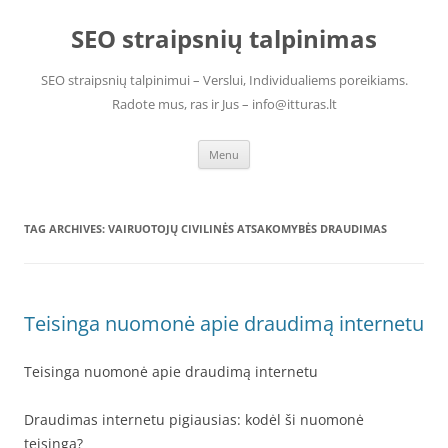
Skip
to
SEO straipsnių talpinimas
content
SEO straipsnių talpinimui – Verslui, Individualiems poreikiams.
Radote mus, ras ir Jus – info@itturas.lt
Menu
TAG ARCHIVES:
VAIRUOTOJŲ CIVILINĖS ATSAKOMYBĖS DRAUDIMAS
Teisinga nuomonė apie draudimą internetu
Teisinga nuomonė apie draudimą internetu
Draudimas internetu pigiausias: kodėl ši nuomonė
teisinga?