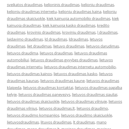
sveikatos draudimas
,
kelioninis draudimas
,
kelioniu draudimas
,
kelionių draudimas internetu
,
kelionių draudimas kaina
,
kelioniu
draudimas skaiciuokle
,
kiek kainuoja automobilio draudimas
,
kiek
kainuoja draudimas
,
kiek kainuoja kasko draudimas
,
kredito
draudimas
,
krovinio draudimas
,
kroviniu draudimas
,
l draudimas
,
laidavimo draudimas
,
ld draudimas
,
ldraudimas
,
letuvos
draudimas
,
liet draudimas
,
lietuvo draudimas
,
lietuvos darudimas
,
lietuvos draudima
,
lietuvos draudimas
,
lietuvos draudimas
automobiliui
,
lietuvos draudimas gyvybes draudimas
,
lietuvos
draudimas internetu
,
lietuvos draudimas internetu automobilio
,
lietuvos draudimas kainos
,
lietuvos draudimas kasko
,
lietuvos
draudimas kaunas
,
lietuvos draudimas kaune
,
lietuvos draudimas
klaipeda
,
lietuvos draudimas kontaktai
,
lietuvos draudimas pagalba
kelyje
,
lietuvos draudimas panevezys
,
lietuvos draudimas siauliai
,
lietuvos draudimas skaiciuokle
,
lietuvos draudimas vilniuje
,
lietuvos
draudimas vilnius
,
lietuvos draudimas.lt
,
lietuvos draudimo
,
lietuvos draudimo kompanijos
,
lietuvos draudimo skaiciuokle
,
lietuvosdraudimas
,
lituvos draudimas
,
lt draudimas
,
mano