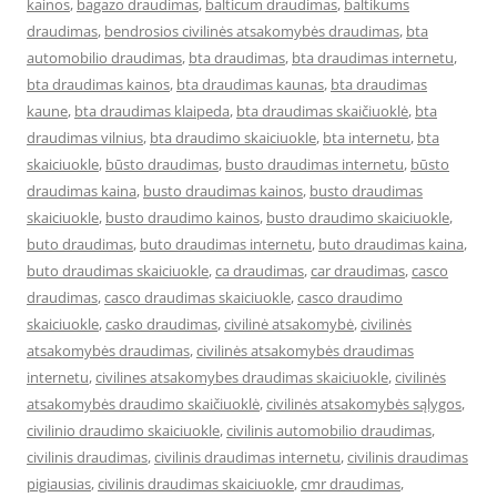
kainos
,
bagazo draudimas
,
balticum draudimas
,
baltikums
draudimas
,
bendrosios civilinės atsakomybės draudimas
,
bta
automobilio draudimas
,
bta draudimas
,
bta draudimas internetu
,
bta draudimas kainos
,
bta draudimas kaunas
,
bta draudimas
kaune
,
bta draudimas klaipeda
,
bta draudimas skaičiuoklė
,
bta
draudimas vilnius
,
bta draudimo skaiciuokle
,
bta internetu
,
bta
skaiciuokle
,
būsto draudimas
,
busto draudimas internetu
,
būsto
draudimas kaina
,
busto draudimas kainos
,
busto draudimas
skaiciuokle
,
busto draudimo kainos
,
busto draudimo skaiciuokle
,
buto draudimas
,
buto draudimas internetu
,
buto draudimas kaina
,
buto draudimas skaiciuokle
,
ca draudimas
,
car draudimas
,
casco
draudimas
,
casco draudimas skaiciuokle
,
casco draudimo
skaiciuokle
,
casko draudimas
,
civilinė atsakomybė
,
civilinės
atsakomybės draudimas
,
civilinės atsakomybės draudimas
internetu
,
civilines atsakomybes draudimas skaiciuokle
,
civilinės
atsakomybės draudimo skaičiuoklė
,
civilinės atsakomybės sąlygos
,
civilinio draudimo skaiciuokle
,
civilinis automobilio draudimas
,
civilinis draudimas
,
civilinis draudimas internetu
,
civilinis draudimas
pigiausias
,
civilinis draudimas skaiciuokle
,
cmr draudimas
,