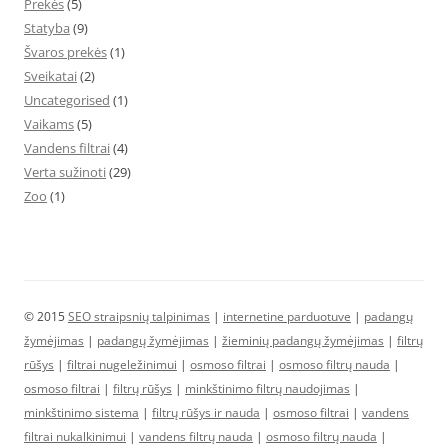
Prekės
(5)
Statyba
(9)
Švaros prekės
(1)
Sveikatai
(2)
Uncategorised
(1)
Vaikams
(5)
Vandens filtrai
(4)
Verta sužinoti
(29)
Zoo
(1)
© 2015
SEO straipsnių talpinimas
|
internetine parduotuve
|
padangų
žymėjimas
|
padangų žymėjimas
|
žieminių padangų žymėjimas
|
filtrų
rūšys
|
filtrai nugeležinimui
|
osmoso filtrai
|
osmoso filtrų nauda
|
osmoso filtrai
|
filtrų rūšys
|
minkštinimo filtrų naudojimas
|
minkštinimo sistema
|
filtrų rūšys ir nauda
|
osmoso filtrai
|
vandens
filtrai nukalkinimui
|
vandens filtrų nauda
|
osmoso filtrų nauda
|