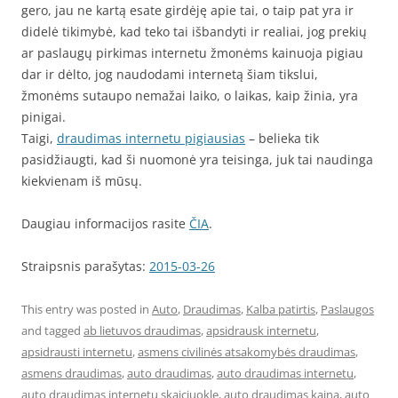
gero, jau ne kartą esate girdėję apie tai, o taip pat yra ir
didelė tikimybė, kad teko tai išbandyti ir realiai, jog prekių
ar paslaugų pirkimas internetu žmonėms kainuoja pigiau
dar ir dėlto, jog naudodami internetą šiam tikslui,
žmonėms sutaupo nemažai laiko, o laikas, kaip žinia, yra
pinigai.
Taigi,
draudimas internetu pigiausias
– belieka tik
pasidžiaugti, kad ši nuomonė yra teisinga, juk tai naudinga
kiekvienam iš mūsų.
Daugiau informacijos rasite
ČIA
.
Straipsnis parašytas:
2015-03-26
This entry was posted in
Auto
,
Draudimas
,
Kalba patirtis
,
Paslaugos
and tagged
ab lietuvos draudimas
,
apsidrausk internetu
,
apsidrausti internetu
,
asmens civilinės atsakomybės draudimas
,
asmens draudimas
,
auto draudimas
,
auto draudimas internetu
,
auto draudimas internetu skaiciuokle
,
auto draudimas kaina
,
auto