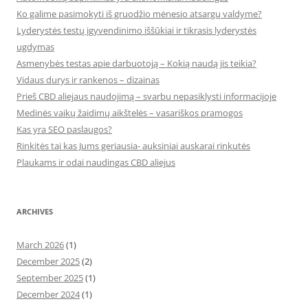
Ko galime pasimokyti iš gruodžio mėnesio atsargų valdyme?
Lyderystės testų įgyvendinimo iššūkiai ir tikrasis lyderystės
ugdymas
Asmenybės testas apie darbuotoją – Kokią naudą jis teikia?
Vidaus durys ir rankenos – dizainas
Prieš CBD aliejaus naudojimą – svarbu nepasiklysti informacijoje
Medinės vaikų žaidimų aikštelės – vasariškos pramogos
Kas yra SEO paslaugos?
Rinkitės tai kas Jums geriausia- auksiniai auskarai rinkutės
Plaukams ir odai naudingas CBD aliejus
ARCHIVES
March 2026
(1)
December 2025
(2)
September 2025
(1)
December 2024
(1)