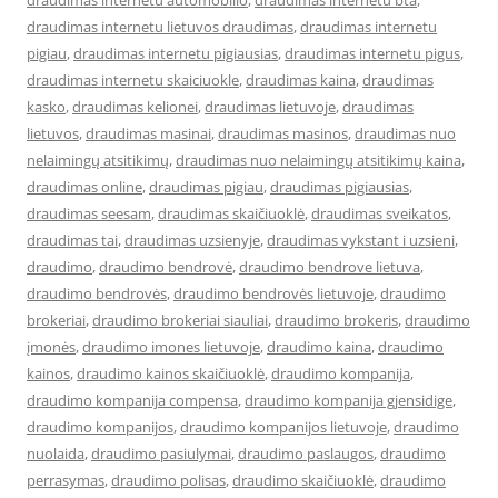
draudimas internetu automobilio
,
draudimas internetu bta
,
draudimas internetu lietuvos draudimas
,
draudimas internetu
pigiau
,
draudimas internetu pigiausias
,
draudimas internetu pigus
,
draudimas internetu skaiciuokle
,
draudimas kaina
,
draudimas
kasko
,
draudimas kelionei
,
draudimas lietuvoje
,
draudimas
lietuvos
,
draudimas masinai
,
draudimas masinos
,
draudimas nuo
nelaimingų atsitikimų
,
draudimas nuo nelaimingų atsitikimų kaina
,
draudimas online
,
draudimas pigiau
,
draudimas pigiausias
,
draudimas seesam
,
draudimas skaičiuoklė
,
draudimas sveikatos
,
draudimas tai
,
draudimas uzsienyje
,
draudimas vykstant i uzsieni
,
draudimo
,
draudimo bendrovė
,
draudimo bendrove lietuva
,
draudimo bendrovės
,
draudimo bendrovės lietuvoje
,
draudimo
brokeriai
,
draudimo brokeriai siauliai
,
draudimo brokeris
,
draudimo
įmonės
,
draudimo imones lietuvoje
,
draudimo kaina
,
draudimo
kainos
,
draudimo kainos skaičiuoklė
,
draudimo kompanija
,
draudimo kompanija compensa
,
draudimo kompanija gjensidige
,
draudimo kompanijos
,
draudimo kompanijos lietuvoje
,
draudimo
nuolaida
,
draudimo pasiulymai
,
draudimo paslaugos
,
draudimo
perrasymas
,
draudimo polisas
,
draudimo skaičiuoklė
,
draudimo