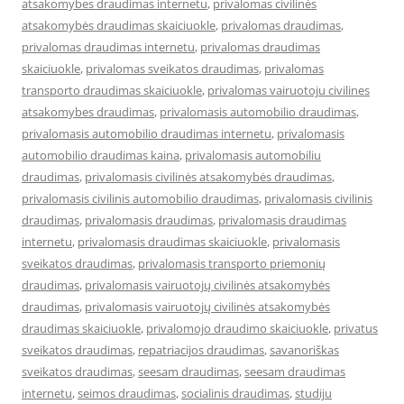
atsakomybes draudimas internetu
,
privalomas civilinės
atsakomybės draudimas skaiciuokle
,
privalomas draudimas
,
privalomas draudimas internetu
,
privalomas draudimas
skaiciuokle
,
privalomas sveikatos draudimas
,
privalomas
transporto draudimas skaiciuokle
,
privalomas vairuotoju civilines
atsakomybes draudimas
,
privalomasis automobilio draudimas
,
privalomasis automobilio draudimas internetu
,
privalomasis
automobilio draudimas kaina
,
privalomasis automobiliu
draudimas
,
privalomasis civilinės atsakomybės draudimas
,
privalomasis civilinis automobilio draudimas
,
privalomasis civilinis
draudimas
,
privalomasis draudimas
,
privalomasis draudimas
internetu
,
privalomasis draudimas skaiciuokle
,
privalomasis
sveikatos draudimas
,
privalomasis transporto priemonių
draudimas
,
privalomasis vairuotojų civilinės atsakomybės
draudimas
,
privalomasis vairuotojų civilinės atsakomybės
draudimas skaiciuokle
,
privalomojo draudimo skaiciuokle
,
privatus
sveikatos draudimas
,
repatriacijos draudimas
,
savanoriškas
sveikatos draudimas
,
seesam draudimas
,
seesam draudimas
internetu
,
seimos draudimas
,
socialinis draudimas
,
studiju