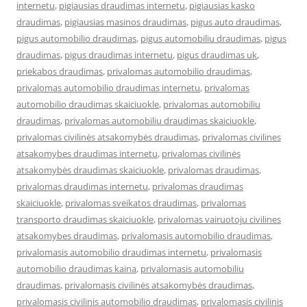
internetu
,
pigiausias draudimas internetu
,
pigiausias kasko
draudimas
,
pigiausias masinos draudimas
,
pigus auto draudimas
,
pigus automobilio draudimas
,
pigus automobiliu draudimas
,
pigus
draudimas
,
pigus draudimas internetu
,
pigus draudimas uk
,
priekabos draudimas
,
privalomas automobilio draudimas
,
privalomas automobilio draudimas internetu
,
privalomas
automobilio draudimas skaiciuokle
,
privalomas automobiliu
draudimas
,
privalomas automobiliu draudimas skaiciuokle
,
privalomas civilinės atsakomybės draudimas
,
privalomas civilines
atsakomybes draudimas internetu
,
privalomas civilinės
atsakomybės draudimas skaiciuokle
,
privalomas draudimas
,
privalomas draudimas internetu
,
privalomas draudimas
skaiciuokle
,
privalomas sveikatos draudimas
,
privalomas
transporto draudimas skaiciuokle
,
privalomas vairuotoju civilines
atsakomybes draudimas
,
privalomasis automobilio draudimas
,
privalomasis automobilio draudimas internetu
,
privalomasis
automobilio draudimas kaina
,
privalomasis automobiliu
draudimas
,
privalomasis civilinės atsakomybės draudimas
,
privalomasis civilinis automobilio draudimas
,
privalomasis civilinis