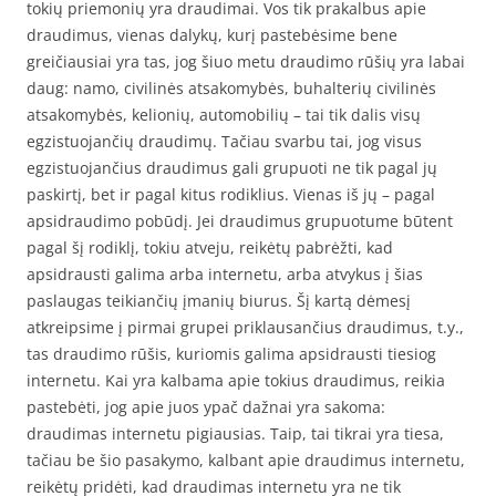
tokių priemonių yra draudimai. Vos tik prakalbus apie
draudimus, vienas dalykų, kurį pastebėsime bene
greičiausiai yra tas, jog šiuo metu draudimo rūšių yra labai
daug: namo, civilinės atsakomybės, buhalterių civilinės
atsakomybės, kelionių, automobilių – tai tik dalis visų
egzistuojančių draudimų. Tačiau svarbu tai, jog visus
egzistuojančius draudimus gali grupuoti ne tik pagal jų
paskirtį, bet ir pagal kitus rodiklius. Vienas iš jų – pagal
apsidraudimo pobūdį. Jei draudimus grupuotume būtent
pagal šį rodiklį, tokiu atveju, reikėtų pabrėžti, kad
apsidrausti galima arba internetu, arba atvykus į šias
paslaugas teikiančių įmanių biurus. Šį kartą dėmesį
atkreipsime į pirmai grupei priklausančius draudimus, t.y.,
tas draudimo rūšis, kuriomis galima apsidrausti tiesiog
internetu. Kai yra kalbama apie tokius draudimus, reikia
pastebėti, jog apie juos ypač dažnai yra sakoma:
draudimas internetu pigiausias. Taip, tai tikrai yra tiesa,
tačiau be šio pasakymo, kalbant apie draudimus internetu,
reikėtų pridėti, kad draudimas internetu yra ne tik