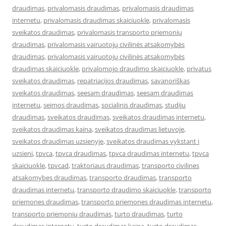
draudimas
,
privalomasis draudimas
,
privalomasis draudimas
internetu
,
privalomasis draudimas skaiciuokle
,
privalomasis
sveikatos draudimas
,
privalomasis transporto priemonių
draudimas
,
privalomasis vairuotojų civilinės atsakomybės
draudimas
,
privalomasis vairuotojų civilinės atsakomybės
draudimas skaiciuokle
,
privalomojo draudimo skaiciuokle
,
privatus
sveikatos draudimas
,
repatriacijos draudimas
,
savanoriškas
sveikatos draudimas
,
seesam draudimas
,
seesam draudimas
internetu
,
seimos draudimas
,
socialinis draudimas
,
studiju
draudimas
,
sveikatos draudimas
,
sveikatos draudimas internetu
,
sveikatos draudimas kaina
,
sveikatos draudimas lietuvoje
,
sveikatos draudimas uzsienyje
,
sveikatos draudimas vykstant i
uzsieni
,
tpvca
,
tpvca draudimas
,
tpvca draudimas internetu
,
tpvca
skaiciuokle
,
tpvcad
,
traktoriaus draudimas
,
transporto civilines
atsakomybes draudimas
,
transporto draudimas
,
transporto
draudimas internetu
,
transporto draudimo skaiciuokle
,
transporto
priemones draudimas
,
transporto priemones draudimas internetu
,
transporto priemonių draudimas
,
turto draudimas
,
turto