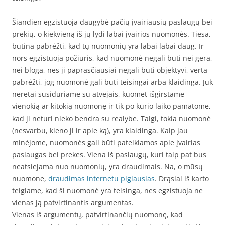
Šiandien egzistuoja daugybė pačių įvairiausių paslaugų bei
prekių, o kiekvieną iš jų lydi labai įvairios nuomonės. Tiesa,
būtina pabrėžti, kad tų nuomonių yra labai labai daug. Ir
nors egzistuoja požiūris, kad nuomonė negali būti nei gera,
nei bloga, nes ji paprasčiausiai negali būti objektyvi, verta
pabrėžti, jog nuomonė gali būti teisingai arba klaidinga. Juk
neretai susiduriame su atvejais, kuomet išgirstame
vienokią ar kitokią nuomonę ir tik po kurio laiko pamatome,
kad ji neturi nieko bendra su realybe. Taigi, tokia nuomonė
(nesvarbu, kieno ji ir apie ką), yra klaidinga. Kaip jau
minėjome, nuomonės gali būti pateikiamos apie įvairias
paslaugas bei prekes. Viena iš paslaugų, kuri taip pat bus
neatsiejama nuo nuomonių, yra draudimais. Na, o mūsų
nuomone,
draudimas internetu pigiausias
. Drąsiai iš karto
teigiame, kad ši nuomonė yra teisinga, nes egzistuoja ne
vienas ją patvirtinantis argumentas.
Vienas iš argumentų, patvirtinančių nuomonę, kad