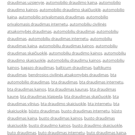
draudimas uzsienyje
,
automobilio draudimo kaina
,
automobilio
draudimo kainos
,
automobilio draudimo skaičiuoklė
,
automobilio
kaina
,
automobilio privalomasis draudimas
,
automobilio
privalomasis draudimas internetu
,
automobilių civilinės
atsakomybės draudimas
,
automobiliu draudimai
,
automobilių
draudimas
,
automobilių draudimas internetu
,
automobiliu
draudimas kaina
,
automobiliu draudimas kainos
,
automobilių
draudimas skaičiuoklė
,
automobiliu draudimo kainos
,
automobiliu
draudimo skaiciuokle
,
automobiliu draudimu kainos
,
automobilių
kainos
,
bagazo draudimas
,
balticum draudimas
,
baltikums
draudimas
,
bendrosios civilinės atsakomybės draudimas
,
bta
automobilio draudimas
,
bta draudimas
,
bta draudimas internetu
,
bta draudimas kainos
,
bta draudimas kaunas
,
bta draudimas
kaune
,
bta draudimas klaipeda
,
bta draudimas skaičiuoklė
,
bta
draudimas vilnius
,
bta draudimo skaiciuokle
,
bta internetu
,
bta
skaiciuokle
,
būsto draudimas
,
busto draudimas internetu
,
būsto
draudimas kaina
,
busto draudimas kainos
,
busto draudimas
skaiciuokle
,
busto draudimo kainos
,
busto draudimo skaiciuokle
,
buto draudimas
,
buto draudimas internetu
,
buto draudimas kaina
,