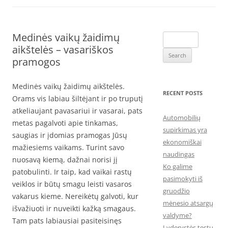
Medinės vaikų žaidimų
Search
aikštelės – vasariškos
for:
pramogos
Medinės vaikų žaidimų aikštelės.
RECENT POSTS
Orams vis labiau šiltėjant ir po truputį
atkeliaujant pavasariui ir vasarai, pats
Automobilių
metas pagalvoti apie tinkamas,
supirkimas yra
saugias ir įdomias pramogas Jūsų
ekonomiškai
mažiesiems vaikams. Turint savo
naudingas
nuosavą kiemą, dažnai norisi jį
Ko galime
patobulinti. Ir taip, kad vaikai rastų
pasimokyti iš
veiklos ir būtų smagu leisti vasaros
gruodžio
vakarus kieme. Nereikėtų galvoti, kur
mėnesio atsargų
išvažiuoti ir nuveikti kažką smagaus.
valdyme?
Tam pats labiausiai pasiteisinęs
Lyderystės testų