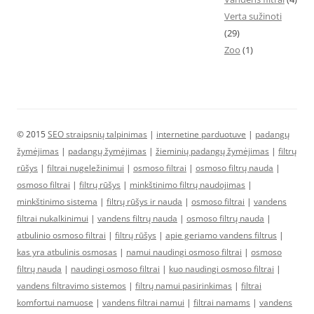
Verta sužinoti
(29)
Zoo
(1)
© 2015
SEO straipsnių talpinimas
|
internetine parduotuve
|
padangų
žymėjimas
|
padangų žymėjimas
|
žieminių padangų žymėjimas
|
filtrų
rūšys
|
filtrai nugeležinimui
|
osmoso filtrai
|
osmoso filtrų nauda
|
osmoso filtrai
|
filtrų rūšys
|
minkštinimo filtrų naudojimas
|
minkštinimo sistema
|
filtrų rūšys ir nauda
|
osmoso filtrai
|
vandens
filtrai nukalkinimui
|
vandens filtrų nauda
|
osmoso filtrų nauda
|
atbulinio osmoso filtrai
|
filtrų rūšys
|
apie geriamo vandens filtrus
|
kas yra atbulinis osmosas
|
namui naudingi osmoso filtrai
|
osmoso
filtrų nauda
|
naudingi osmoso filtrai
|
kuo naudingi osmoso filtrai
|
vandens filtravimo sistemos
|
filtrų namui pasirinkimas
|
filtrai
komfortui namuose
|
vandens filtrai namui
|
filtrai namams
|
vandens