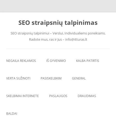
Skip
to
SEO straipsnių talpinimas
content
SEO straipsnių talpinimui – Verslui, Individualiems poreikiams.
Radote mus, ras ir Jus – info@itturas.lt
NEGAILA REKLAMOS
IŠ GYVENIMO
KALBA PATIRTIS
VERTA SUŽINOTI
PASISKELBKIM
GENERAL
SKELBIMAI INTERNETE
PASLAUGOS
DRAUDIMAS
BALDAI