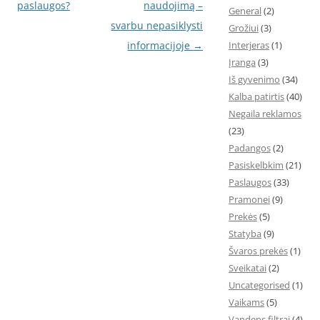
navigation
paslaugos?
naudojimą –
General
(2)
svarbu nepasiklysti
Grožiui
(3)
informacijoje
→
Interjeras
(1)
Įranga
(3)
Iš gyvenimo
(34)
Kalba patirtis
(40)
Negaila reklamos
(23)
Padangos
(2)
Pasiskelbkim
(21)
Paslaugos
(33)
Pramonei
(9)
Prekės
(5)
Statyba
(9)
Švaros prekės
(1)
Sveikatai
(2)
Uncategorised
(1)
Vaikams
(5)
Vandens filtrai
(4)