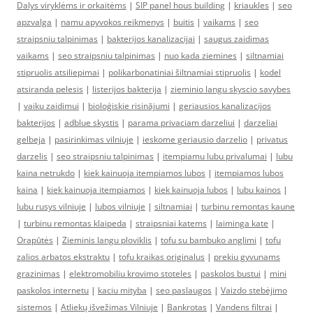
Dalys viryklėms ir orkaitėms
|
SIP panel hous building
|
kriaukles
|
seo
apzvalga
|
namu apyvokos reikmenys
|
buitis
|
vaikams
|
seo
straipsniu talpinimas
|
bakterijos kanalizacijai
|
saugus zaidimas
vaikams
|
seo straipsniu talpinimas
|
nuo kada ziemines
|
siltnamiai
stipruolis atsiliepimai
|
polikarbonatiniai šiltnamiai stipruolis
|
kodel
atsiranda pelesis
|
listerijos bakterija
|
zieminio langu skyscio savybes
|
vaiku zaidimui
|
bioloģiskie risinājumi
|
geriausios kanalizacijos
bakterijos
|
adblue skystis
|
parama privaciam darzeliui
|
darzeliai
gelbeja
|
pasirinkimas vilniuje
|
ieskome geriausio darzelio
|
privatus
darzelis
|
seo straipsniu talpinimas
|
itempiamu lubu privalumai
|
lubu
kaina netrukdo
|
kiek kainuoja itempiamos lubos
|
itempiamos lubos
kaina
|
kiek kainuoja itempiamos
|
kiek kainuoja lubos
|
lubu kainos
|
lubu rusys vilniuje
|
lubos vilniuje
|
siltnamiai
|
turbinu remontas kaune
|
turbinu remontas klaipeda
|
straipsniai katems
|
laiminga kate
|
Orapūtės
|
Zieminis langu ploviklis
|
tofu su bambuko anglimi
|
tofu
zalios arbatos ekstraktu
|
tofu kraikas originalus
|
prekiu gyvunams
grazinimas
|
elektromobiliu krovimo stoteles
|
paskolos bustui
|
mini
paskolos internetu
|
kaciu mityba
|
seo paslaugos
|
Vaizdo stebėjimo
sistemos
|
Atliekų išvežimas Vilniuje
|
Bankrotas
|
Vandens filtrai
|