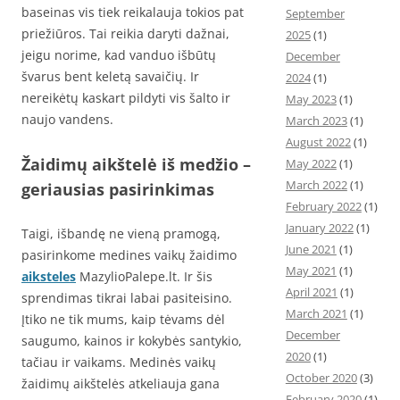
baseinas vis tiek reikalauja tokios pat
September
priežiūros. Tai reikia daryti dažnai,
2025
(1)
jeigu norime, kad vanduo išbūtų
December
švarus bent keletą savaičių. Ir
2024
(1)
nereikėtų kaskart pildyti vis šalto ir
May 2023
(1)
naujo vandens.
March 2023
(1)
August 2022
(1)
Žaidimų aikštelė iš medžio –
May 2022
(1)
March 2022
(1)
geriausias pasirinkimas
February 2022
(1)
January 2022
(1)
Taigi, išbandę ne vieną pramogą,
June 2021
(1)
pasirinkome medines vaikų žaidimo
May 2021
(1)
aiksteles
MazylioPalepe.lt. Ir šis
April 2021
(1)
sprendimas tikrai labai pasiteisino.
March 2021
(1)
Įtiko ne tik mums, kaip tėvams dėl
December
saugumo, kainos ir kokybės santykio,
2020
(1)
tačiau ir vaikams. Medinės vaikų
October 2020
(3)
žaidimų aikštelės atkeliauja gana
February 2020
(1)