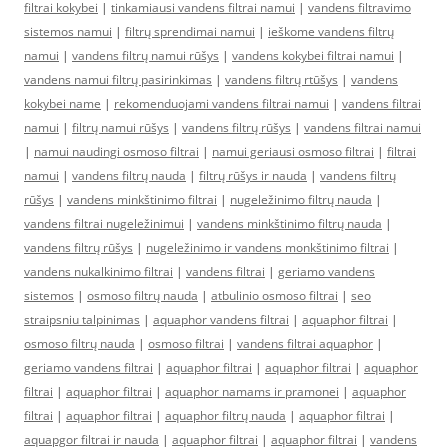
filtrai kokybei
|
tinkamiausi vandens filtrai namui
|
vandens filtravimo
sistemos namui
|
filtrų sprendimai namui
|
ieškome vandens filtrų
namui
|
vandens filtrų namui rūšys
|
vandens kokybei filtrai namui
|
vandens namui filtrų pasirinkimas
|
vandens filtrų rtūšys
|
vandens
kokybei name
|
rekomenduojami vandens filtrai namui
|
vandens filtrai
namui
|
filtrų namui rūšys
|
vandens filtrų rūšys
|
vandens filtrai namui
|
namui naudingi osmoso filtrai
|
namui geriausi osmoso filtrai
|
filtrai
namui
|
vandens filtrų nauda
|
filtrų rūšys ir nauda
|
vandens filtrų
rūšys
|
vandens minkštinimo filtrai
|
nugeležinimo filtrų nauda
|
vandens filtrai nugeležinimui
|
vandens minkštinimo filtrų nauda
|
vandens filtrų rūšys
|
nugeležinimo ir vandens monkštinimo filtrai
|
vandens nukalkinimo filtrai
|
vandens filtrai
|
geriamo vandens
sistemos
|
osmoso filtrų nauda
|
atbulinio osmoso filtrai
|
seo
straipsniu talpinimas
|
aquaphor vandens filtrai
|
aquaphor filtrai
|
osmoso filtrų nauda
|
osmoso filtrai
|
vandens filtrai aquaphor
|
geriamo vandens filtrai
|
aquaphor filtrai
|
aquaphor filtrai
|
aquaphor
filtrai
|
aquaphor filtrai
|
aquaphor namams ir pramonei
|
aquaphor
filtrai
|
aquaphor filtrai
|
aquaphor filtrų nauda
|
aquaphor filtrai
|
aquapgor filtrai ir nauda
|
aquaphor filtrai
|
aquaphor filtrai
|
vandens