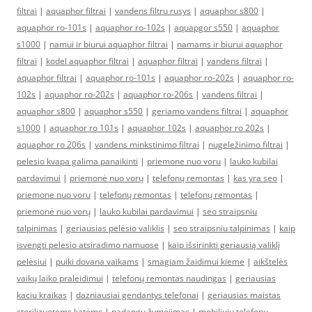
filtrai
|
aquaphor filtrai
|
vandens filtru rusys
|
aquaphor s800
|
aquaphor ro-101s
|
aquaphor ro-102s
|
aquapgor s550
|
aquaphor
s1000
|
namui ir biurui aquaphor filtrai
|
namams ir biurui aquaphor
filtrai
|
kodel aquaphor filtrai
|
aquaphor filtrai
|
vandens filtrai
|
aquaphor filtrai
|
aquaphor ro-101s
|
aquaphor ro-202s
|
aquaphor ro-
102s
|
aquaphor ro-202s
|
aquaphor ro-206s
|
vandens filtrai
|
aquaphor s800
|
aquaphor s550
|
geriamo vandens filtrai
|
aquaphor
s1000
|
aquaphor ro 101s
|
aquaphor 102s
|
aquaphor ro 202s
|
aquaphor ro 206s
|
vandens minkstinimo filtrai
|
nugeležinimo filtrai
|
pelesio kvapa galima panaikinti
|
priemone nuo voru
|
lauko kubilai
pardavimui
|
priemonė nuo vorų
|
telefonų remontas
|
kas yra seo
|
priemone nuo voru
|
telefonų remontas
|
telefonų remontas
|
priemonė nuo vorų
|
lauko kubilai pardavimui
|
seo straipsniu
talpinimas
|
geriausias pelėsio valiklis
|
seo straipsniu talpinimas
|
kaip
isvengti pelesio atsiradimo namuose
|
kaip išsirinkti geriausią valiklį
pelėsiui
|
puiki dovana vaikams
|
smagiam žaidimui kieme
|
aikštelės
vaikų laiko praleidimui
|
telefonų remontas naudingas
|
geriausias
kaciu kraikas
|
dazniausiai gendantys telefonai
|
geriausias maistas
sterilizuotoms katėms
|
padangų žymėjimas
|
mobiliųjų telefonų