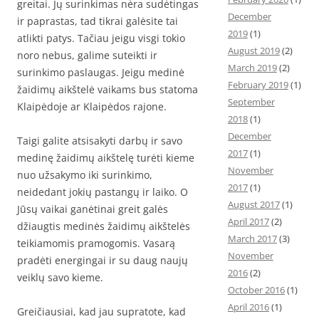
greitai. Jų surinkimas nėra sudėtingas
December
ir paprastas, tad tikrai galėsite tai
2019
(1)
atlikti patys. Tačiau jeigu visgi tokio
August 2019
(2)
noro nebus, galime suteikti ir
March 2019
(2)
surinkimo paslaugas. Jeigu medinė
February 2019
(1)
žaidimų aikštelė vaikams bus statoma
September
Klaipėdoje ar Klaipėdos rajone.
2018
(1)
December
Taigi galite atsisakyti darbų ir savo
2017
(1)
medinę žaidimų aikštelę turėti kieme
November
nuo užsakymo iki surinkimo,
2017
(1)
neidedant jokių pastangų ir laiko. O
August 2017
(1)
Jūsų vaikai ganėtinai greit galės
April 2017
(2)
džiaugtis medinės žaidimų aikštelės
March 2017
(3)
teikiamomis pramogomis. Vasarą
November
pradėti energingai ir su daug naujų
2016
(2)
veiklų savo kieme.
October 2016
(1)
April 2016
(1)
Greičiausiai, kad jau supratote, kad