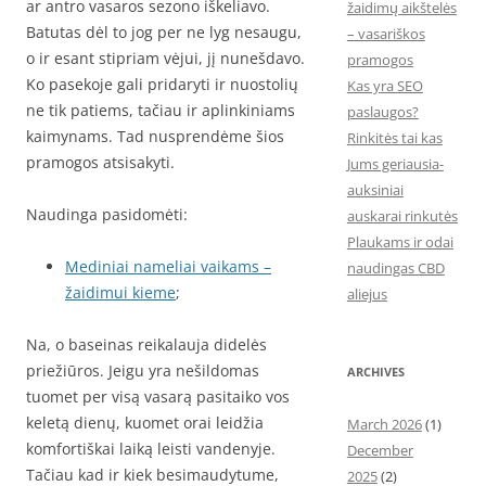
ar antro vasaros sezono iškeliavo.
žaidimų aikštelės
Batutas dėl to jog per ne lyg nesaugu,
– vasariškos
o ir esant stipriam vėjui, jį nunešdavo.
pramogos
Ko pasekoje gali pridaryti ir nuostolių
Kas yra SEO
ne tik patiems, tačiau ir aplinkiniams
paslaugos?
kaimynams. Tad nusprendėme šios
Rinkitės tai kas
pramogos atsisakyti.
Jums geriausia-
auksiniai
Naudinga pasidomėti:
auskarai rinkutės
Plaukams ir odai
Mediniai nameliai vaikams –
naudingas CBD
žaidimui kieme
;
aliejus
Na, o baseinas reikalauja didelės
priežiūros. Jeigu yra nešildomas
ARCHIVES
tuomet per visą vasarą pasitaiko vos
keletą dienų, kuomet orai leidžia
March 2026
(1)
komfortiškai laiką leisti vandenyje.
December
Tačiau kad ir kiek besimaudytume,
2025
(2)