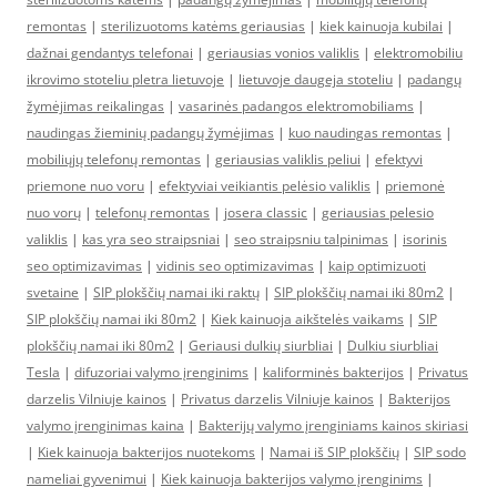
remontas
|
sterilizuotoms katėms geriausias
|
kiek kainuoja kubilai
|
dažnai gendantys telefonai
|
geriausias vonios valiklis
|
elektromobiliu
ikrovimo stoteliu pletra lietuvoje
|
lietuvoje daugeja stoteliu
|
padangų
žymėjimas reikalingas
|
vasarinės padangos elektromobiliams
|
naudingas žieminių padangų žymėjimas
|
kuo naudingas remontas
|
mobiliųjų telefonų remontas
|
geriausias valiklis peliui
|
efektyvi
priemone nuo voru
|
efektyviai veikiantis pelėsio valiklis
|
priemonė
nuo vorų
|
telefonų remontas
|
josera classic
|
geriausias pelesio
valiklis
|
kas yra seo straipsniai
|
seo straipsniu talpinimas
|
isorinis
seo optimizavimas
|
vidinis seo optimizavimas
|
kaip optimizuoti
svetaine
|
SIP plokščių namai iki raktų
|
SIP plokščių namai iki 80m2
|
SIP plokščių namai iki 80m2
|
Kiek kainuoja aikštelės vaikams
|
SIP
plokščių namai iki 80m2
|
Geriausi dulkių siurbliai
|
Dulkiu siurbliai
Tesla
|
difuzoriai valymo įrenginims
|
kaliforminės bakterijos
|
Privatus
darzelis Vilniuje kainos
|
Privatus darzelis Vilniuje kainos
|
Bakterijos
valymo įrenginimas kaina
|
Bakterijų valymo įrenginiams kainos skiriasi
|
Kiek kainuoja bakterijos nuotekoms
|
Namai iš SIP plokščių
|
SIP sodo
nameliai gyvenimui
|
Kiek kainuoja bakterijos valymo įrenginims
|