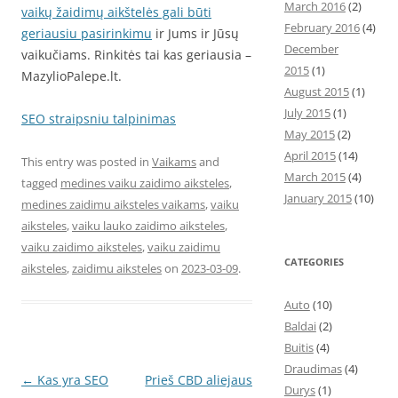
March 2016
(2)
vaikų žaidimų aikštelės gali būti
February 2016
(4)
geriausiu pasirinkimu
ir Jums ir Jūsų
December
vaikučiams. Rinkitės tai kas geriausia –
2015
(1)
MazylioPalepe.lt.
August 2015
(1)
July 2015
(1)
SEO straipsniu talpinimas
May 2015
(2)
April 2015
(14)
This entry was posted in
Vaikams
and
March 2015
(4)
tagged
medines vaiku zaidimo aiksteles
,
January 2015
(10)
medines zaidimu aiksteles vaikams
,
vaiku
aiksteles
,
vaiku lauko zaidimo aiksteles
,
vaiku zaidimo aiksteles
,
vaiku zaidimu
CATEGORIES
aiksteles
,
zaidimu aiksteles
on
2023-03-09
.
Auto
(10)
Baldai
(2)
Buitis
(4)
Draudimas
(4)
Post
←
Kas yra SEO
Prieš CBD aliejaus
Durys
(1)