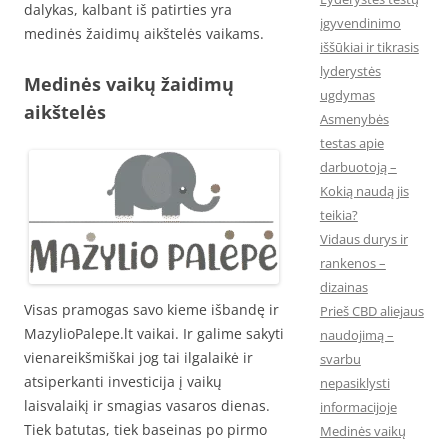
dalykas, kalbant iš patirties yra
įgyvendinimo
medinės žaidimų aikštelės vaikams.
iššūkiai ir tikrasis
lyderystės
Medinės vaikų žaidimų
ugdymas
aikštelės
Asmenybės
testas apie
darbuotoją –
Kokią naudą jis
teikia?
Vidaus durys ir
rankenos –
dizainas
Visas pramogas savo kieme išbandę ir
Prieš CBD aliejaus
MazylioPalepe.lt vaikai. Ir galime sakyti
naudojimą –
vienareikšmiškai jog tai ilgalaikė ir
svarbu
atsiperkanti investicija į vaikų
nepasiklysti
laisvalaikį ir smagias vasaros dienas.
informacijoje
Tiek batutas, tiek baseinas po pirmo
Medinės vaikų