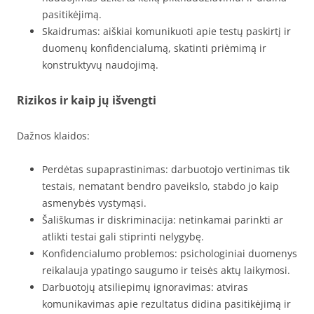
pasitikėjimą.
Skaidrumas: aiškiai komunikuoti apie testų paskirtį ir
duomenų konfidencialumą, skatinti priėmimą ir
konstruktyvų naudojimą.
Rizikos ir kaip jų išvengti
Dažnos klaidos:
Perdėtas supaprastinimas: darbuotojo vertinimas tik
testais, nematant bendro paveikslo, stabdo jo kaip
asmenybės vystymąsi.
Šališkumas ir diskriminacija: netinkamai parinkti ar
atlikti testai gali stiprinti nelygybę.
Konfidencialumo problemos: psichologiniai duomenys
reikalauja ypatingo saugumo ir teisės aktų laikymosi.
Darbuotojų atsiliepimų ignoravimas: atviras
komunikavimas apie rezultatus didina pasitikėjimą ir