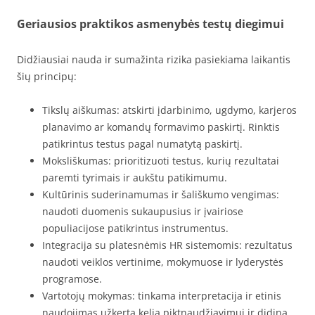
Geriausios praktikos asmenybės testų diegimui
Didžiausiai nauda ir sumažinta rizika pasiekiama laikantis
šių principų:
Tikslų aiškumas: atskirti įdarbinimo, ugdymo, karjeros
planavimo ar komandų formavimo paskirtį. Rinktis
patikrintus testus pagal numatytą paskirtį.
Moksliškumas: prioritizuoti testus, kurių rezultatai
paremti tyrimais ir aukštu patikimumu.
Kultūrinis suderinamumas ir šališkumo vengimas:
naudoti duomenis sukaupusius ir įvairiose
populiacijose patikrintus instrumentus.
Integracija su platesnėmis HR sistemomis: rezultatus
naudoti veiklos vertinime, mokymuose ir lyderystės
programose.
Vartotojų mokymas: tinkama interpretacija ir etinis
naudojimas užkerta kelią piktnaudžiavimui ir didina