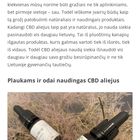
kiekvienas mūsų norime būti gražiais ne tik aplinkiniams,
bet pirmoje vietoje – sau. Todėl ieškome įvairių būdų kaip
tą grožį patobulinti natūraliais ir naudingais produktais.
Kadangi CBD aliejus taip pat yra natūralus, jo nauda siekia
pasinaudoti vis daugiau lietuvių. Tai iš pluoštinių kanapių
išgautas produktas, kuris galimas vartoti tiek iš išorės, tiek
iš vidaus. Todėl CBD aliejaus naudą siekia išnaudoti vis
daugiau ir daugiau savo grožiu besirūpinančių ir ne tik
Lietuvoje gyvenančių tautiečių.
Plaukams ir odai naudingas CBD aliejus