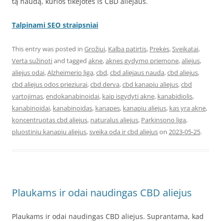
tą naudą, kurios tikėjotės iš CBD aliejaus.
Talpinami SEO straipsniai
This entry was posted in
Grožiui
,
Kalba patirtis
,
Prekės
,
Sveikatai
,
Verta sužinoti
and tagged
akne
,
aknes gydymo priemone
,
aliejus
,
aliejus odai
,
Alzheimerio liga
,
cbd
,
cbd aliejaus nauda
,
cbd aliejus
,
cbd aliejus odos prieziurai
,
cbd derva
,
cbd kanapiu aliejus
,
cbd
vartojimas
,
endokanabinoidai
,
kaip isgydyti akne
,
kanabidiolis
,
kanabinoidai
,
kanabinoidas
,
kanapes
,
kanapiu aliejus
,
kas yra akne
,
koncentruotas cbd aliejus
,
naturalus aliejus
,
Parkinsono liga
,
pluostiniu kanapiu aliejus
,
sveika oda ir cbd aliejus
on
2023-05-25
.
Plaukams ir odai naudingas CBD aliejus
Plaukams ir odai naudingas CBD aliejus. Suprantama, kad