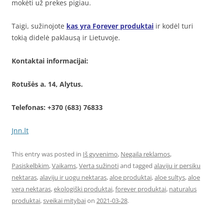
mokėti už prekes pigiau.
Taigi, sužinojote
kas yra Forever produktai
ir kodėl turi
tokią didelė paklausą ir Lietuvoje.
Kontaktai informacijai:
Rotušės a. 14, Alytus.
Telefonas: +370 (683) 76833
Jnn.lt
This entry was posted in
Iš gyvenimo
,
Negaila reklamos
,
Pasiskelbkim
,
Vaikams
,
Verta sužinoti
and tagged
alaviju ir persiku
nektaras
,
alaviju ir uogu nektaras
,
aloe produktai
,
aloe sultys
,
aloe
vera nektaras
,
ekologiški produktai
,
forever produktai
,
naturalus
produktai
,
sveikai mitybai
on
2021-03-28
.