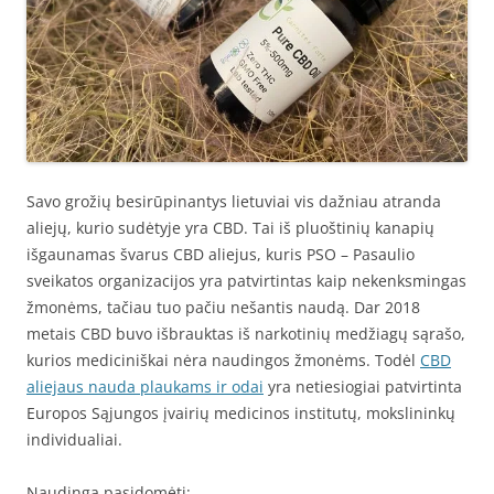
Savo grožių besirūpinantys lietuviai vis dažniau atranda
aliejų, kurio sudėtyje yra CBD. Tai iš pluoštinių kanapių
išgaunamas švarus CBD aliejus, kuris PSO – Pasaulio
sveikatos organizacijos yra patvirtintas kaip nekenksmingas
žmonėms, tačiau tuo pačiu nešantis naudą. Dar 2018
metais CBD buvo išbrauktas iš narkotinių medžiagų sąrašo,
kurios mediciniškai nėra naudingos žmonėms. Todėl
CBD
aliejaus nauda plaukams ir odai
yra netiesiogiai patvirtinta
Europos Sąjungos įvairių medicinos institutų, mokslininkų
individualiai.
Naudinga pasidomėti: