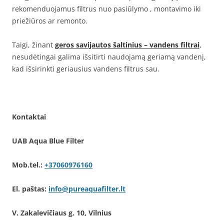
rekomenduojamus filtrus nuo pasiūlymo , montavimo iki
priežiūros ar remonto.
Taigi, žinant
geros savijautos šaltinius – vandens filtrai
,
nesudėtingai galima išsitirti naudojamą geriamą vandenį,
kad išsirinkti geriausius vandens filtrus sau.
Kontaktai
UAB Aqua Blue Filter
Mob.tel.:
+37060976160
El. paštas:
info@pureaquafilter.lt
V. Zakalevičiaus g. 10, Vilnius