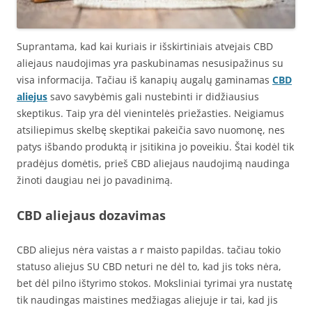
Suprantama, kad kai kuriais ir išskirtiniais atvejais CBD
aliejaus naudojimas yra paskubinamas nesusipažinus su
visa informacija. Tačiau iš kanapių augalų gaminamas
CBD
aliejus
savo savybėmis gali nustebinti ir didžiausius
skeptikus. Taip yra dėl vienintelės priežasties. Neigiamus
atsiliepimus skelbę skeptikai pakeičia savo nuomonę, nes
patys išbando produktą ir įsitikina jo poveikiu. Štai kodėl tik
pradėjus domėtis, prieš CBD aliejaus naudojimą naudinga
žinoti daugiau nei jo pavadinimą.
CBD aliejaus dozavimas
CBD aliejus nėra vaistas a r maisto papildas. tačiau tokio
statuso aliejus SU CBD neturi ne dėl to, kad jis toks nėra,
bet dėl pilno ištyrimo stokos. Moksliniai tyrimai yra nustatę
tik naudingas maistines medžiagas aliejuje ir tai, kad jis