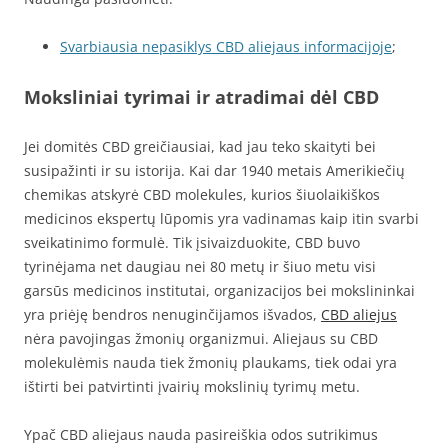
Svarbiausia nepasiklys CBD aliejaus informacijoje
;
Moksliniai tyrimai ir atradimai dėl CBD
Jei domitės CBD greičiausiai, kad jau teko skaityti bei
susipažinti ir su istorija. Kai dar 1940 metais Amerikiečių
chemikas atskyrė CBD molekules, kurios šiuolaikiškos
medicinos ekspertų lūpomis yra vadinamas kaip itin svarbi
sveikatinimo formulė. Tik įsivaizduokite, CBD buvo
tyrinėjama net daugiau nei 80 metų ir šiuo metu visi
garsūs medicinos institutai, organizacijos bei mokslininkai
yra priėję bendros nenuginčijamos išvados,
CBD aliejus
nėra pavojingas žmonių organizmui. Aliejaus su CBD
molekulėmis nauda tiek žmonių plaukams, tiek odai yra
ištirti bei patvirtinti įvairių mokslinių tyrimų metu.
Ypač CBD aliejaus nauda pasireiškia odos sutrikimus