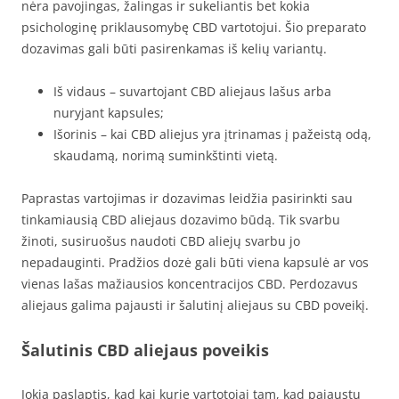
nėra pavojingas, žalingas ir sukeliantis bet kokia
psichologinę priklausomybę CBD vartotojui. Šio preparato
dozavimas gali būti pasirenkamas iš kelių variantų.
Iš vidaus – suvartojant CBD aliejaus lašus arba
nuryjant kapsules;
Išorinis – kai CBD aliejus yra įtrinamas į pažeistą odą,
skaudamą, norimą suminkštinti vietą.
Paprastas vartojimas ir dozavimas leidžia pasirinkti sau
tinkamiausią CBD aliejaus dozavimo būdą. Tik svarbu
žinoti, susiruošus naudoti CBD aliejų svarbu jo
nepadauginti. Pradžios dozė gali būti viena kapsulė ar vos
vienas lašas mažiausios koncentracijos CBD. Perdozavus
aliejaus galima pajausti ir šalutinį aliejaus su CBD poveikį.
Šalutinis CBD aliejaus poveikis
Jokia paslaptis, kad kai kurie vartotojai tam, kad pajaustų