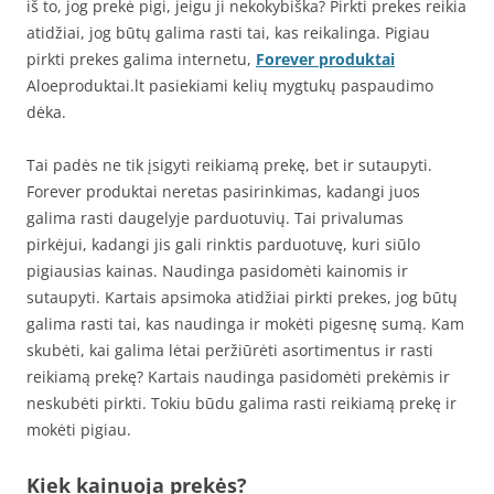
iš to, jog prekė pigi, jeigu ji nekokybiška? Pirkti prekes reikia
atidžiai, jog būtų galima rasti tai, kas reikalinga. Pigiau
pirkti prekes galima internetu,
Forever produktai
Aloeproduktai.lt pasiekiami kelių mygtukų paspaudimo
dėka.
Tai padės ne tik įsigyti reikiamą prekę, bet ir sutaupyti.
Forever produktai neretas pasirinkimas, kadangi juos
galima rasti daugelyje parduotuvių. Tai privalumas
pirkėjui, kadangi jis gali rinktis parduotuvę, kuri siūlo
pigiausias kainas. Naudinga pasidomėti kainomis ir
sutaupyti. Kartais apsimoka atidžiai pirkti prekes, jog būtų
galima rasti tai, kas naudinga ir mokėti pigesnę sumą. Kam
skubėti, kai galima lėtai peržiūrėti asortimentus ir rasti
reikiamą prekę? Kartais naudinga pasidomėti prekėmis ir
neskubėti pirkti. Tokiu būdu galima rasti reikiamą prekę ir
mokėti pigiau.
Kiek kainuoja prekės?