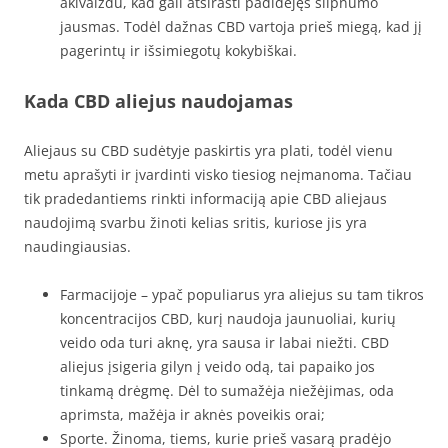
akivaizdu, kad gali atsirasti padidėjęs silpnumo
jausmas. Todėl dažnas CBD vartoja prieš miegą, kad jį
pagerintų ir išsimiegotų kokybiškai.
Kada CBD aliejus naudojamas
Aliejaus su CBD sudėtyje paskirtis yra plati, todėl vienu
metu aprašyti ir įvardinti visko tiesiog neįmanoma. Tačiau
tik pradedantiems rinkti informaciją apie CBD aliejaus
naudojimą svarbu žinoti kelias sritis, kuriose jis yra
naudingiausias.
Farmacijoje – ypač populiarus yra aliejus su tam tikros
koncentracijos CBD, kurį naudoja jaunuoliai, kurių
veido oda turi aknę, yra sausa ir labai niežti. CBD
aliejus įsigeria gilyn į veido odą, tai papaiko jos
tinkamą drėgmę. Dėl to sumažėja niežėjimas, oda
aprimsta, mažėja ir aknės poveikis orai;
Sporte. Žinoma, tiems, kurie prieš vasarą pradėjo