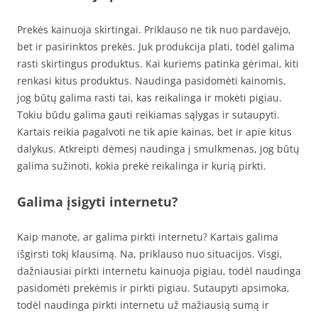
Prekės kainuoja skirtingai. Priklauso ne tik nuo pardavėjo,
bet ir pasirinktos prekės. Juk produkcija plati, todėl galima
rasti skirtingus produktus. Kai kuriems patinka gėrimai, kiti
renkasi kitus produktus. Naudinga pasidomėti kainomis,
jog būtų galima rasti tai, kas reikalinga ir mokėti pigiau.
Tokiu būdu galima gauti reikiamas sąlygas ir sutaupyti.
Kartais reikia pagalvoti ne tik apie kainas, bet ir apie kitus
dalykus. Atkreipti dėmesį naudinga į smulkmenas, jog būtų
galima sužinoti, kokia prekė reikalinga ir kurią pirkti.
Galima įsigyti internetu?
Kaip manote, ar galima pirkti internetu? Kartais galima
išgirsti tokį klausimą. Na, priklauso nuo situacijos. Visgi,
dažniausiai pirkti internetu kainuoja pigiau, todėl naudinga
pasidomėti prekėmis ir pirkti pigiau. Sutaupyti apsimoka,
todėl naudinga pirkti internetu už mažiausią sumą ir