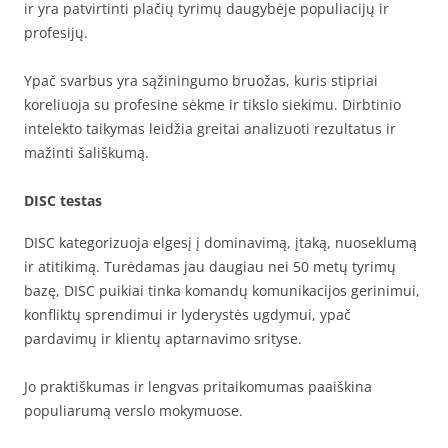
ir yra patvirtinti plačių tyrimų daugybėje populiacijų ir
profesijų.
Ypač svarbus yra sąžiningumo bruožas, kuris stipriai
koreliuoja su profesine sėkme ir tikslo siekimu. Dirbtinio
intelekto taikymas leidžia greitai analizuoti rezultatus ir
mažinti šališkumą.
DISC testas
DISC kategorizuoja elgesį į dominavimą, įtaką, nuoseklumą
ir atitikimą. Turėdamas jau daugiau nei 50 metų tyrimų
bazę, DISC puikiai tinka komandų komunikacijos gerinimui,
konfliktų sprendimui ir lyderystės ugdymui, ypač
pardavimų ir klientų aptarnavimo srityse.
Jo praktiškumas ir lengvas pritaikomumas paaiškina
populiarumą verslo mokymuose.