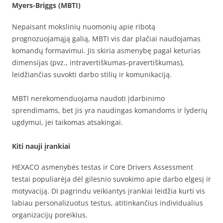
Myers-Briggs (MBTI)
Nepaisant mokslinių nuomonių apie ribotą
prognozuojamąją galią, MBTI vis dar plačiai naudojamas
komandų formavimui. Jis skiria asmenybę pagal keturias
dimensijas (pvz., intravertiškumas-pravertiškumas),
leidžiančias suvokti darbo stilių ir komunikaciją.
MBTI nerekomenduojama naudoti įdarbinimo
sprendimams, bet jis yra naudingas komandoms ir lyderių
ugdymui, jei taikomas atsakingai.
Kiti nauji įrankiai
HEXACO asmenybės testas ir Core Drivers Assessment
testai populiarėja dėl gilesnio suvokimo apie darbo elgesį ir
motyvaciją. DI pagrindu veikiantys įrankiai leidžia kurti vis
labiau personalizuotus testus, atitinkančius individualius
organizacijų poreikius.