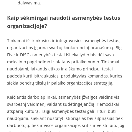
dalyvavimą.
Kaip sėkmingai naudoti asmenybės testus
organizacijoje?
Tinkamai išsirinkusios ir integravusios asmenybės testus,
organizacijos įgauna svarbų konkurencinį pranašumą. Big
Five ir DISC asmenybės testai išlieka lyderiais dėl savo
mokslinio pagrindimo ir plataus pritaikomumo. Tinkamai
naudojami, laikantis etikos ir aiškumo principų, testai
padeda kurti įsitraukusias, produktyvias komandas, kurios
siekia bendrų tikslų ir palaiko organizacijos strategiją.
Keičiantis darbo aplinkai, asmenybės įžvalgos vaidins vis
svarbesnį vaidmenį valdant sudėtingėjančią ir emociškai
atsparią kultūrą. Taigi asmenybės testai gali ir turi būti
naudojami, siekiant nustatyti stipriąsias bei silpnąsias tiek
darbuotojų, tiek ir visos organizacijos sritis ir veikti taip, jog