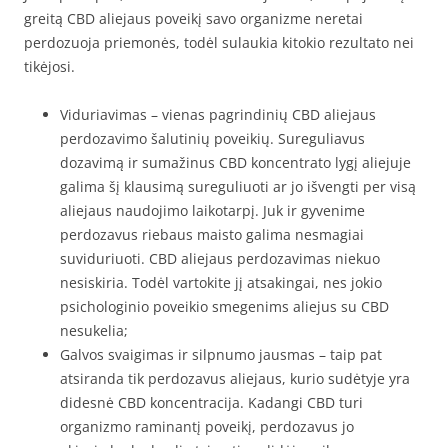
greitą CBD aliejaus poveikį savo organizme neretai
perdozuoja priemonės, todėl sulaukia kitokio rezultato nei
tikėjosi.
Viduriavimas – vienas pagrindinių CBD aliejaus
perdozavimo šalutinių poveikių. Sureguliavus
dozavimą ir sumažinus CBD koncentrato lygį aliejuje
galima šį klausimą sureguliuoti ar jo išvengti per visą
aliejaus naudojimo laikotarpį. Juk ir gyvenime
perdozavus riebaus maisto galima nesmagiai
suviduriuoti. CBD aliejaus perdozavimas niekuo
nesiskiria. Todėl vartokite jį atsakingai, nes jokio
psichologinio poveikio smegenims aliejus su CBD
nesukelia;
Galvos svaigimas ir silpnumo jausmas – taip pat
atsiranda tik perdozavus aliejaus, kurio sudėtyje yra
didesnė CBD koncentracija. Kadangi CBD turi
organizmo raminantį poveikį, perdozavus jo