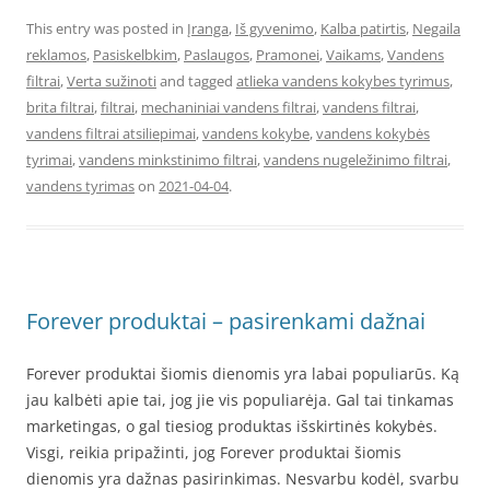
This entry was posted in
Įranga
,
Iš gyvenimo
,
Kalba patirtis
,
Negaila
reklamos
,
Pasiskelbkim
,
Paslaugos
,
Pramonei
,
Vaikams
,
Vandens
filtrai
,
Verta sužinoti
and tagged
atlieka vandens kokybes tyrimus
,
brita filtrai
,
filtrai
,
mechaniniai vandens filtrai
,
vandens filtrai
,
vandens filtrai atsiliepimai
,
vandens kokybe
,
vandens kokybės
tyrimai
,
vandens minkstinimo filtrai
,
vandens nugeležinimo filtrai
,
vandens tyrimas
on
2021-04-04
.
Forever produktai – pasirenkami dažnai
Forever produktai šiomis dienomis yra labai populiarūs. Ką
jau kalbėti apie tai, jog jie vis populiarėja. Gal tai tinkamas
marketingas, o gal tiesiog produktas išskirtinės kokybės.
Visgi, reikia pripažinti, jog Forever produktai šiomis
dienomis yra dažnas pasirinkimas. Nesvarbu kodėl, svarbu