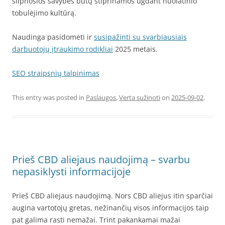
silpnosios savybės būtų stiprinamos ugdant nuolatinio
tobulėjimo kultūrą.
Naudinga pasidomėti ir
susipažinti su svarbiausiais
darbuotojų įtraukimo rodikliai
2025 metais.
SEO straipsnių talpinimas
This entry was posted in
Paslaugos
,
Verta sužinoti
on
2025-09-02
.
Prieš CBD aliejaus naudojimą – svarbu
nepasiklysti informacijoje
Prieš CBD aliejaus naudojimą. Nors CBD aliejus itin sparčiai
augina vartotojų gretas, nežinančių visos informacijos taip
pat galima rasti nemažai. Trint pakankamai mažai