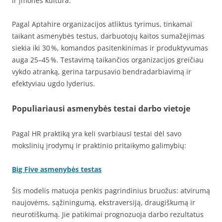
ir įmonės kultūra.
Pagal Aptahire organizacijos atliktus tyrimus, tinkamai
taikant asmenybės testus, darbuotojų kaitos sumažėjimas
siekia iki 30 %, komandos pasitenkinimas ir produktyvumas
auga 25–45 %. Testavimą taikančios organizacijos greičiau
vykdo atranką, gerina tarpusavio bendradarbiavimą ir
efektyviau ugdo lyderius.
Populiariausi asmenybės testai darbo vietoje
Pagal HR praktiką yra keli svarbiausi testai dėl savo
mokslinių įrodymų ir praktinio pritaikymo galimybių:
Big Five asmenybės testas
Šis modelis matuoja penkis pagrindinius bruožus: atvirumą
naujovėms, sąžiningumą, ekstraversiją, draugiškumą ir
neurotiškumą. Jie patikimai prognozuoja darbo rezultatus