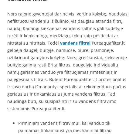
Nors rajono gyventojai dar ne visi vertina kokybę, naudojasi
nefiltruotu vandeniu iš šulinio, vis daugiau atranda filtrų
naudą. Kadangi kiekvienas vandens šaltinis gali sudėtyje
turėti ir kenksmingų medžiagų, tokių kaip pesticidai ar
nitratai su nitritais. Todėl
vandens filtrai
Pureaquafilter.lt
gelbėja daugelį buityje, namuose, biure, pramonėje,
užtikrinant gamybos kokybę. Nors, greičiausiai, kiekvienoje
buityje galima rasti Brita filtrus, daugelyje individualių
namų geriamas vanduo yra filtruojamas rimtesniais ir
pajėgesniais filtrais. Būtent Pureaquafilter.lt profesionalūs
ir savo darbą išmanantys specialistai rekomenduos pačius
geriausius ir tinkamiausius Jums vandens filtrus. Tad
naudinga būtų su susipažinti ir su vandens filtravimo
sistemomis Pureaquafilter.lt.
Pirminiam vandens filtravimui, kai vanduo tik
paimamas tinkamiausi yra mechaniniai filtrai;