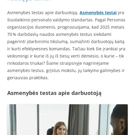
Asmenybės testas apie darbuotoją.
Asmenybės testai
yra
šiuolaikinio personalo valdymo standartas. Pagal Personos
organizacijos duomenis, prognozuojama, kad 2025 metais
70 % darbdavių naudos asmenybės testus siekdami
pagerinti įdarbinimo tikslumą, sumažinti darbuotojų kaitą
ir kurti efektyvesnes komandas. Tačiau kiek šie įrankiai yra
veiksmingi ir kurie iš jų iš tiesų verti dėmesio, o kurie – tik
rinkodaros triukai? Šiame straipsnyje nagrinėjame
asmenybės testus, grįstus mokslu, jų taikymo galimybes ir
geriausias praktikas.
Asmenybės testas apie darbuotoją