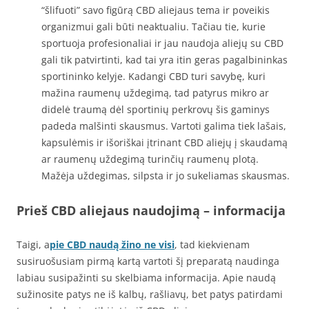
“šlifuoti” savo figūrą CBD aliejaus tema ir poveikis
organizmui gali būti neaktualiu. Tačiau tie, kurie
sportuoja profesionaliai ir jau naudoja aliejų su CBD
gali tik patvirtinti, kad tai yra itin geras pagalbininkas
sportininko kelyje. Kadangi CBD turi savybę, kuri
mažina raumenų uždegimą, tad patyrus mikro ar
didelė traumą dėl sportinių perkrovų šis gaminys
padeda malšinti skausmus. Vartoti galima tiek lašais,
kapsulėmis ir išoriškai įtrinant CBD aliejų į skaudamą
ar raumenų uždegimą turinčių raumenų plotą.
Mažėja uždegimas, silpsta ir jo sukeliamas skausmas.
Prieš CBD aliejaus naudojimą – informacija
Taigi, a
pie CBD naudą žino ne visi
, tad kiekvienam
susiruošusiam pirmą kartą vartoti šį preparatą naudinga
labiau susipažinti su skelbiama informacija. Apie naudą
sužinosite patys ne iš kalbų, rašliavų, bet patys patirdami