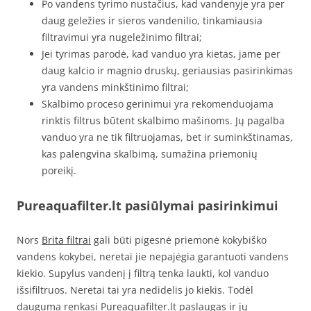
Po vandens tyrimo nustačius, kad vandenyje yra per
daug geležies ir sieros vandenilio, tinkamiausia
filtravimui yra nugeležinimo filtrai;
Jei tyrimas parodė, kad vanduo yra kietas, jame per
daug kalcio ir magnio druskų, geriausias pasirinkimas
yra vandens minkštinimo filtrai;
Skalbimo proceso gerinimui yra rekomenduojama
rinktis filtrus būtent skalbimo mašinoms. Jų pagalba
vanduo yra ne tik filtruojamas, bet ir suminkštinamas,
kas palengvina skalbimą, sumažina priemonių
poreikį.
Pureaquafilter.lt pasiūlymai pasirinkimui
Nors
Brita filtrai
gali būti pigesnė priemonė kokybiško
vandens kokybei, neretai jie nepajėgia garantuoti vandens
kiekio. Supylus vandenį į filtrą tenka laukti, kol vanduo
išsifiltruos. Neretai tai yra nedidelis jo kiekis. Todėl
dauguma renkasi Pureaquafilter.lt paslaugas ir jų