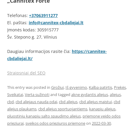
„Cannitex Forte“
Telefonas:
+37063911277
El. paštas:
info@cannitex-cbdaliejai.lt
Įmonės kodas: 305915777
Šv. Stepono g. 27, Vilnius
Daugiau informacijos rasite čia:
https://cannitex-
cbdaliejai.lt/
Straipsniai del SEO
This entry was posted in
Grožiui
,
Iš gyvenimo
,
Kalba patirtis
,
Prekės
,
Sveikatai
,
Verta sužinoti
and tagged
akne gydantis aliejus
,
aliejus
,
cbd
,
cbd aliejaus nauda odai
,
cbd aliejus
,
cbd aliejus maistui
,
cbd
aliejus plaukams
,
cbd aliejus sportuojantiems
,
kanapiu aliejus
,
pluostiniu kanapiu salto spaudimo aliejus
,
priemone veido odos
prieziurai
,
sveikos odos prieziuros priemone
on
2022-03-30
.