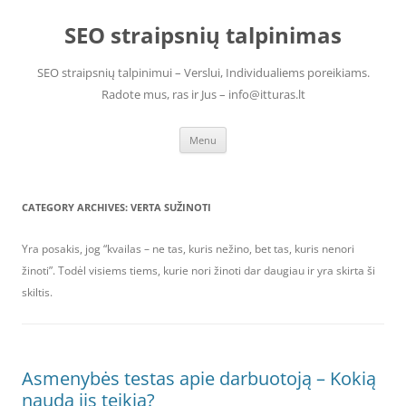
Skip
to
SEO straipsnių talpinimas
content
SEO straipsnių talpinimui – Verslui, Individualiems poreikiams.
Radote mus, ras ir Jus – info@itturas.lt
Menu
CATEGORY ARCHIVES:
VERTA SUŽINOTI
Yra posakis, jog “kvailas – ne tas, kuris nežino, bet tas, kuris nenori
žinoti”. Todėl visiems tiems, kurie nori žinoti dar daugiau ir yra skirta ši
skiltis.
Asmenybės testas apie darbuotoją – Kokią
naudą jis teikia?