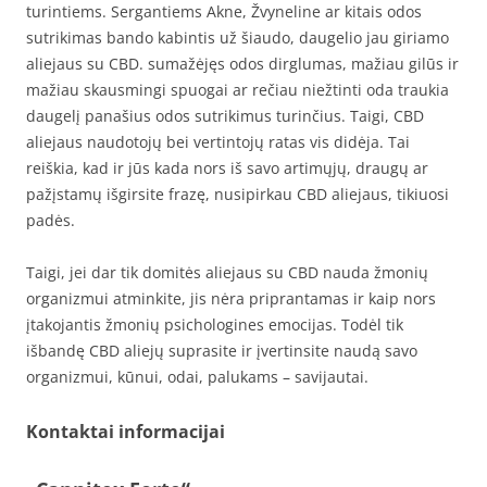
turintiems. Sergantiems Akne, Žvyneline ar kitais odos
sutrikimas bando kabintis už šiaudo, daugelio jau giriamo
aliejaus su CBD. sumažėjęs odos dirglumas, mažiau gilūs ir
mažiau skausmingi spuogai ar rečiau niežtinti oda traukia
daugelį panašius odos sutrikimus turinčius. Taigi, CBD
aliejaus naudotojų bei vertintojų ratas vis didėja. Tai
reiškia, kad ir jūs kada nors iš savo artimųjų, draugų ar
pažįstamų išgirsite frazę, nusipirkau CBD aliejaus, tikiuosi
padės.
Taigi, jei dar tik domitės aliejaus su CBD nauda žmonių
organizmui atminkite, jis nėra priprantamas ir kaip nors
įtakojantis žmonių psichologines emocijas. Todėl tik
išbandę CBD aliejų suprasite ir įvertinsite naudą savo
organizmui, kūnui, odai, palukams – savijautai.
Kontaktai informacijai