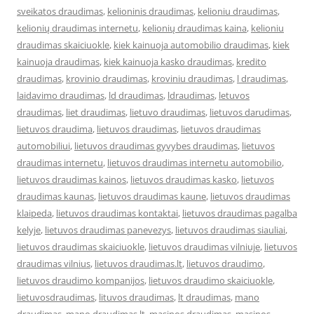
sveikatos draudimas
,
kelioninis draudimas
,
kelioniu draudimas
,
kelionių draudimas internetu
,
kelionių draudimas kaina
,
kelioniu
draudimas skaiciuokle
,
kiek kainuoja automobilio draudimas
,
kiek
kainuoja draudimas
,
kiek kainuoja kasko draudimas
,
kredito
draudimas
,
krovinio draudimas
,
kroviniu draudimas
,
l draudimas
,
laidavimo draudimas
,
ld draudimas
,
ldraudimas
,
letuvos
draudimas
,
liet draudimas
,
lietuvo draudimas
,
lietuvos darudimas
,
lietuvos draudima
,
lietuvos draudimas
,
lietuvos draudimas
automobiliui
,
lietuvos draudimas gyvybes draudimas
,
lietuvos
draudimas internetu
,
lietuvos draudimas internetu automobilio
,
lietuvos draudimas kainos
,
lietuvos draudimas kasko
,
lietuvos
draudimas kaunas
,
lietuvos draudimas kaune
,
lietuvos draudimas
klaipeda
,
lietuvos draudimas kontaktai
,
lietuvos draudimas pagalba
kelyje
,
lietuvos draudimas panevezys
,
lietuvos draudimas siauliai
,
lietuvos draudimas skaiciuokle
,
lietuvos draudimas vilniuje
,
lietuvos
draudimas vilnius
,
lietuvos draudimas.lt
,
lietuvos draudimo
,
lietuvos draudimo kompanijos
,
lietuvos draudimo skaiciuokle
,
lietuvosdraudimas
,
lituvos draudimas
,
lt draudimas
,
mano