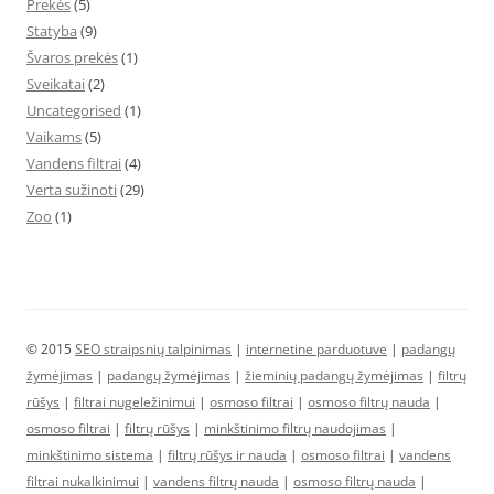
Prekės
(5)
Statyba
(9)
Švaros prekės
(1)
Sveikatai
(2)
Uncategorised
(1)
Vaikams
(5)
Vandens filtrai
(4)
Verta sužinoti
(29)
Zoo
(1)
© 2015
SEO straipsnių talpinimas
|
internetine parduotuve
|
padangų
žymėjimas
|
padangų žymėjimas
|
žieminių padangų žymėjimas
|
filtrų
rūšys
|
filtrai nugeležinimui
|
osmoso filtrai
|
osmoso filtrų nauda
|
osmoso filtrai
|
filtrų rūšys
|
minkštinimo filtrų naudojimas
|
minkštinimo sistema
|
filtrų rūšys ir nauda
|
osmoso filtrai
|
vandens
filtrai nukalkinimui
|
vandens filtrų nauda
|
osmoso filtrų nauda
|