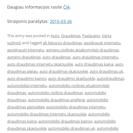
Daugiau informacijos rasite
ČIA
.
Straipsnis parašytas:
2015-03-26
This entry was posted in
Auto
,
Draudimas
,
Paslaugos
,
Verta
sužinoti
and tagged
ab lietuvos draudimas
,
apsidrausk internetu
,
apsidrausti internetu
,
asmens civilinės atsakomybės draudimas
,
asmens draudimas
,
auto draudimas
,
auto draudimas internetu
,
auto draudimas internetu skaiciuokle
,
auto draudimas kaina
,
auto
draudimas pigiau
,
auto draudimas skaiciuokle
,
auto draudimas uk
,
auto draudimo kainos
,
auto draudimo skaičiuoklė
,
autodraudimas
,
automobiliai internetu
,
automobilio civilinės atsakomybės
draudimas
,
automobilio civilinis draudimas
,
automobilio
draudimas
,
automobilio draudimas anglijoje
,
automobilio
draudimas gjensidige
,
automobilio draudimas internetu
,
automobilio draudimas internetu skaiciuokle
,
automobilio
draudimas kaina
,
automobilio draudimas kainos
,
automobilio
draudimas skaiciuokle
,
automobilio draudimas uk
,
automobilio