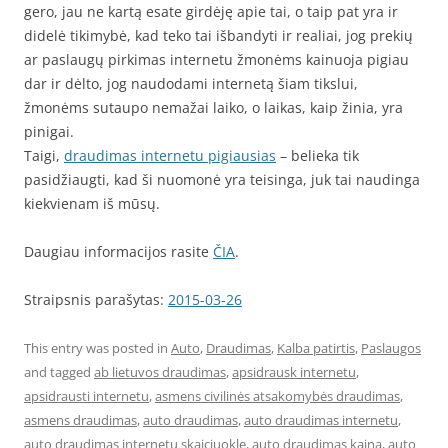
gero, jau ne kartą esate girdėję apie tai, o taip pat yra ir
didelė tikimybė, kad teko tai išbandyti ir realiai, jog prekių
ar paslaugų pirkimas internetu žmonėms kainuoja pigiau
dar ir dėlto, jog naudodami internetą šiam tikslui,
žmonėms sutaupo nemažai laiko, o laikas, kaip žinia, yra
pinigai.
Taigi,
draudimas internetu pigiausias
– belieka tik
pasidžiaugti, kad ši nuomonė yra teisinga, juk tai naudinga
kiekvienam iš mūsų.
Daugiau informacijos rasite
ČIA
.
Straipsnis parašytas:
2015-03-26
This entry was posted in
Auto
,
Draudimas
,
Kalba patirtis
,
Paslaugos
and tagged
ab lietuvos draudimas
,
apsidrausk internetu
,
apsidrausti internetu
,
asmens civilinės atsakomybės draudimas
,
asmens draudimas
,
auto draudimas
,
auto draudimas internetu
,
auto draudimas internetu skaiciuokle
,
auto draudimas kaina
,
auto