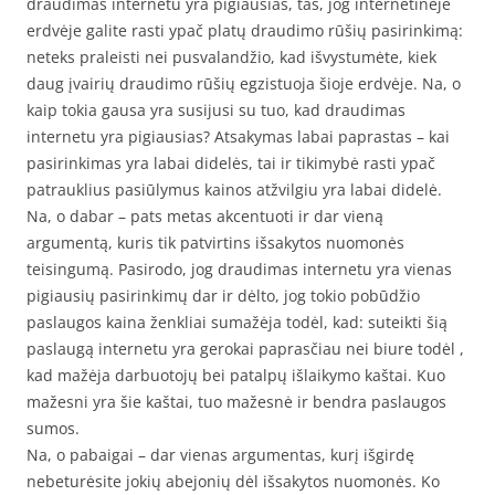
draudimas internetu yra pigiausias, tas, jog internetinėje
erdvėje galite rasti ypač platų draudimo rūšių pasirinkimą:
neteks praleisti nei pusvalandžio, kad išvystumėte, kiek
daug įvairių draudimo rūšių egzistuoja šioje erdvėje. Na, o
kaip tokia gausa yra susijusi su tuo, kad draudimas
internetu yra pigiausias? Atsakymas labai paprastas – kai
pasirinkimas yra labai didelės, tai ir tikimybė rasti ypač
patrauklius pasiūlymus kainos atžvilgiu yra labai didelė.
Na, o dabar – pats metas akcentuoti ir dar vieną
argumentą, kuris tik patvirtins išsakytos nuomonės
teisingumą. Pasirodo, jog draudimas internetu yra vienas
pigiausių pasirinkimų dar ir dėlto, jog tokio pobūdžio
paslaugos kaina ženkliai sumažėja todėl, kad: suteikti šią
paslaugą internetu yra gerokai paprasčiau nei biure todėl ,
kad mažėja darbuotojų bei patalpų išlaikymo kaštai. Kuo
mažesni yra šie kaštai, tuo mažesnė ir bendra paslaugos
sumos.
Na, o pabaigai – dar vienas argumentas, kurį išgirdę
nebeturėsite jokių abejonių dėl išsakytos nuomonės. Ko