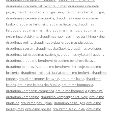
draudimas internetu automobilio
,
draudimas internetu bta
,
draudimas internetu lietuvos draudimas
,
draudimas internetu
pigiau
,
draudimas internetu pigiausias
,
draudimas internetu pigus
,
draudimas internetu skaiciuokle
,
draudimas kaina
,
draudimas
kasko
,
draudimas kelionei
,
draudimas lietuvoje
,
draudimas
lietuvos
,
draudimas masinai
,
draudimas masinos
,
draudimas nuo
nelaimingų atsitikimų
,
draudimas nuo nelaimingų atsitikimų kaina
,
draudimas online
,
draudimas pigiau
,
draudimas pigiausias
,
draudimas seesam
,
draudimas skaičiuoklė
,
draudimas sveikatos
,
draudimas tai
,
draudimas uzsienyje
,
draudimas vykstant i uzsieni
,
draudimo
,
draudimo bendrovė
,
draudimo bendrove lietuva
,
draudimo bendrovės
,
draudimo bendrovės lietuvoje
,
draudimo
brokeriai
,
draudimo brokeriai siauliai
,
draudimo brokeris
,
draudimo
įmonės
,
draudimo imones lietuvoje
,
draudimo kaina
,
draudimo
kainos
,
draudimo kainos skaičiuoklė
,
draudimo kompanija
,
draudimo kompanija compensa
,
draudimo kompanija gjensidige
,
draudimo kompanijos
,
draudimo kompanijos lietuvoje
,
draudimo
nuolaida
,
draudimo pasiulymai
,
draudimo paslaugos
,
draudimo
perrasymas
,
draudimo polisas
,
draudimo skaičiuoklė
,
draudimo