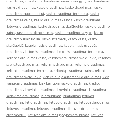
draudimas
,
investicinis draudimas
,
investicinis gyvybės draudimas
,
kas yra draudimas
,
kasco draudimas
,
kasko draudimas
,
kasko
draudimas automobiliui
,
kasko draudimas internetu
,
kasko
draudimas kaina
,
kasko draudimas kainos
,
kasko draudimas
lietuvos draudimas
,
kasko draudimas skaičiuoklė
,
kasko draudimo
kaina
,
kasko draudimo kainos
,
kasko draudimo salygos
,
kasko
draudimo skaičiuoklė
,
kasko internetu
,
kasko kaina
,
kasko
skaičiuoklė
,
kaupiamasis draudimas
,
kaupiamasis gyvybės
draudimas
,
kelionės draudimas
,
kelionės draudimas internetu
,
keliones draudimas kaina
,
keliones draudimas skaiciuokle
,
keliones
sveikatos draudimas
,
kelioninis draudimas
,
kelioniu draudimas
,
kelionių draudimas internetu
,
kelionių draudimas kaina
,
kelioniu
draudimas skaiciuokle
,
kiek kainuoja automobilio draudimas
,
kiek
kainuoja draudimas
,
kiek kainuoja kasko draudimas
,
kredito
draudimas
,
krovinio draudimas
,
kroviniu draudimas
,
l draudimas
,
laidavimo draudimas
,
ld draudimas
,
ldraudimas
,
letuvos
draudimas
,
liet draudimas
,
lietuvo draudimas
,
lietuvos darudimas
,
lietuvos draudima
,
lietuvos draudimas
,
lietuvos draudimas
automobiliui
,
lietuvos draudimas gyvybes draudimas
,
lietuvos