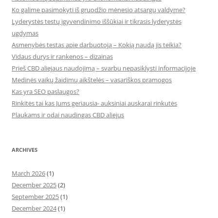
Ko galime pasimokyti iš gruodžio mėnesio atsargų valdyme?
Lyderystės testų įgyvendinimo iššūkiai ir tikrasis lyderystės
ugdymas
Asmenybės testas apie darbuotoją – Kokią naudą jis teikia?
Vidaus durys ir rankenos – dizainas
Prieš CBD aliejaus naudojimą – svarbu nepasiklysti informacijoje
Medinės vaikų žaidimų aikštelės – vasariškos pramogos
Kas yra SEO paslaugos?
Rinkitės tai kas Jums geriausia- auksiniai auskarai rinkutės
Plaukams ir odai naudingas CBD aliejus
ARCHIVES
March 2026
(1)
December 2025
(2)
September 2025
(1)
December 2024
(1)