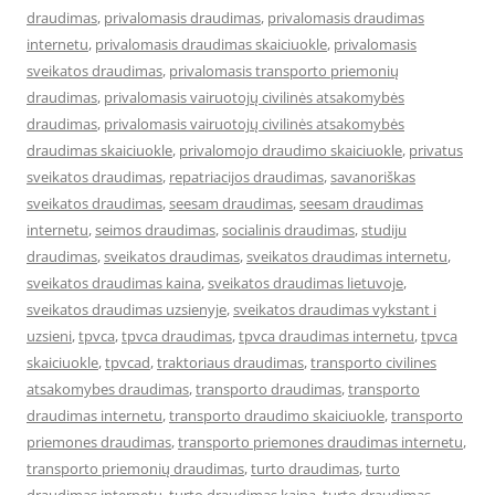
draudimas
,
privalomasis draudimas
,
privalomasis draudimas
internetu
,
privalomasis draudimas skaiciuokle
,
privalomasis
sveikatos draudimas
,
privalomasis transporto priemonių
draudimas
,
privalomasis vairuotojų civilinės atsakomybės
draudimas
,
privalomasis vairuotojų civilinės atsakomybės
draudimas skaiciuokle
,
privalomojo draudimo skaiciuokle
,
privatus
sveikatos draudimas
,
repatriacijos draudimas
,
savanoriškas
sveikatos draudimas
,
seesam draudimas
,
seesam draudimas
internetu
,
seimos draudimas
,
socialinis draudimas
,
studiju
draudimas
,
sveikatos draudimas
,
sveikatos draudimas internetu
,
sveikatos draudimas kaina
,
sveikatos draudimas lietuvoje
,
sveikatos draudimas uzsienyje
,
sveikatos draudimas vykstant i
uzsieni
,
tpvca
,
tpvca draudimas
,
tpvca draudimas internetu
,
tpvca
skaiciuokle
,
tpvcad
,
traktoriaus draudimas
,
transporto civilines
atsakomybes draudimas
,
transporto draudimas
,
transporto
draudimas internetu
,
transporto draudimo skaiciuokle
,
transporto
priemones draudimas
,
transporto priemones draudimas internetu
,
transporto priemonių draudimas
,
turto draudimas
,
turto