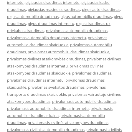
internetu
,
pigiausias draudimas internetu
,
pigiausias kasko
draudimas
,
pigiausias masinos draudimas
,
pigus auto draudimas
,
pigus automobilio draudimas
,
pigus automobiliu draudimas
,
pigus
draudimas
,
pigus draudimas internetu
,
pigus draudimas uk
,
priekabos draudimas
,
privalomas automobilio draudimas
,
privalomas automobilio draudimas internetu
,
privalomas
automobilio draudimas skaiciuokle
,
privalomas automobiliu
draudimas
,
privalomas automobiliu draudimas skaiciuokle
,
privalomas civilinės atsakomybės draudimas
,
privalomas civilines
atsakomybes draudimas internetu
,
privalomas civilinės
atsakomybės draudimas skaiciuokle
,
privalomas draudimas
,
privalomas draudimas internetu
,
privalomas draudimas
skaiciuokle
,
privalomas sveikatos draudimas
,
privalomas
transporto draudimas skaiciuokle
,
privalomas vairuotoju civilines
atsakomybes draudimas
,
privalomasis automobilio draudimas
,
privalomasis automobilio draudimas internetu
,
privalomasis
automobilio draudimas kaina
,
privalomasis automobiliu
draudimas
,
privalomasis civilinės atsakomybės draudimas
,
privalomasis civilinis automobilio draudimas
,
privalomasis civilinis