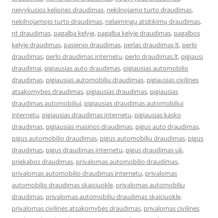
neįvykusios kelionės draudimas
,
nekilnojamo turto draudimas
,
nekilnojamojo turto draudimas
,
nelaimingų atsitikimų draudimas
,
nt draudimas
,
pagalba kelyje
,
pagalba kelyje draudimas
,
pagalbos
kelyje draudimas
,
pasienio draudimas
,
perlas draudimas lt
,
perlo
draudimas
,
perlo draudimas internetu
,
perlo draudimas.lt
,
pigiausi
draudimai
,
pigiausias auto draudimas
,
pigiausias automobilio
draudimas
,
pigiausias automobiliu draudimas
,
pigiausias civilines
atsakomybes draudimas
,
pigiausias draudimas
,
pigiausias
draudimas automobiliui
,
pigiausias draudimas automobiliui
internetu
,
pigiausias draudimas internetu
,
pigiausias kasko
draudimas
,
pigiausias masinos draudimas
,
pigus auto draudimas
,
pigus automobilio draudimas
,
pigus automobiliu draudimas
,
pigus
draudimas
,
pigus draudimas internetu
,
pigus draudimas uk
,
priekabos draudimas
,
privalomas automobilio draudimas
,
privalomas automobilio draudimas internetu
,
privalomas
automobilio draudimas skaiciuokle
,
privalomas automobiliu
draudimas
,
privalomas automobiliu draudimas skaiciuokle
,
privalomas civilinės atsakomybės draudimas
,
privalomas civilines