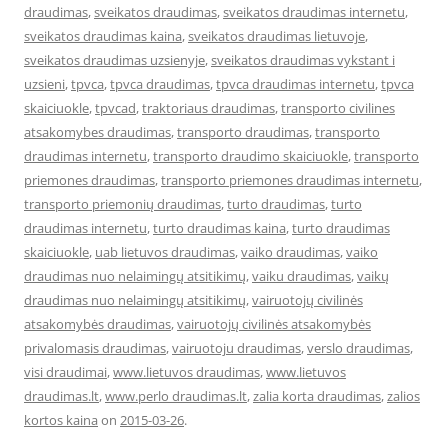
draudimas
,
sveikatos draudimas
,
sveikatos draudimas internetu
,
sveikatos draudimas kaina
,
sveikatos draudimas lietuvoje
,
sveikatos draudimas uzsienyje
,
sveikatos draudimas vykstant i
uzsieni
,
tpvca
,
tpvca draudimas
,
tpvca draudimas internetu
,
tpvca
skaiciuokle
,
tpvcad
,
traktoriaus draudimas
,
transporto civilines
atsakomybes draudimas
,
transporto draudimas
,
transporto
draudimas internetu
,
transporto draudimo skaiciuokle
,
transporto
priemones draudimas
,
transporto priemones draudimas internetu
,
transporto priemonių draudimas
,
turto draudimas
,
turto
draudimas internetu
,
turto draudimas kaina
,
turto draudimas
skaiciuokle
,
uab lietuvos draudimas
,
vaiko draudimas
,
vaiko
draudimas nuo nelaimingų atsitikimų
,
vaiku draudimas
,
vaikų
draudimas nuo nelaimingų atsitikimų
,
vairuotojų civilinės
atsakomybės draudimas
,
vairuotojų civilinės atsakomybės
privalomasis draudimas
,
vairuotoju draudimas
,
verslo draudimas
,
visi draudimai
,
www.lietuvos draudimas
,
www.lietuvos
draudimas.lt
,
www.perlo draudimas.lt
,
zalia korta draudimas
,
zalios
kortos kaina
on
2015-03-26
.