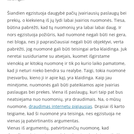
Šiandien egzistuoja daugybė pačių įvairiausių paslaugų bei
prekių, o kiekvieną iš jų lydi labai įvairios nuomonės. Tiesa,
būtina pabrėžti, kad tų nuomonių yra labai labai daug. Ir
nors egzistuoja požiūris, kad nuomonė negali būti nei gera,
nei bloga, nes ji paprasčiausiai negali būti objektyvi, verta
pabrėžti, jog nuomonė gali būti teisingai arba klaidinga. Juk
neretai susiduriame su atvejais, kuomet išgirstame
vienokią ar kitokią nuomonę ir tik po kurio laiko pamatome,
kad ji neturi nieko bendra su realybe. Taigi, tokia nuomonė
(nesvarbu, kieno ji ir apie ką), yra klaidinga. Kaip jau
minėjome, nuomonės gali būti pateikiamos apie įvairias
paslaugas bei prekes. Viena iš paslaugų, kuri taip pat bus
neatsiejama nuo nuomonių, yra draudimais. Na, o mūsų
nuomone,
draudimas internetu pigiausias
. Drąsiai iš karto
teigiame, kad ši nuomonė yra teisinga, nes egzistuoja ne
vienas ją patvirtinantis argumentas.
Vienas iš argumentų, patvirtinančių nuomonę, kad