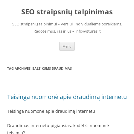
Skip
to
SEO straipsnių talpinimas
content
SEO straipsnių talpinimui – Verslui, Individualiems poreikiams.
Radote mus, ras ir Jus – info@itturas.lt
Menu
TAG ARCHIVES:
BALTIKUMS DRAUDIMAS
Teisinga nuomonė apie draudimą internetu
Teisinga nuomonė apie draudimą internetu
Draudimas internetu pigiausias: kodėl ši nuomonė
teisinga?