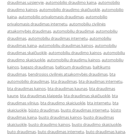
draudimas uzsienyje
,
automobilio draudimo kaina
,
automobilio
draudimo kainos
,
automobilio draudimo skaičiuoklė
,
automobilio
kaina
,
automobilio privalomasis draudimas
,
automobilio
privalomasis draudimas internetu
,
automobilių civilinės
atsakomybės draudimas
,
automobiliu draudimai
,
automobilių
draudimas
,
automobilių draudimas internetu
,
automobiliu
draudimas kaina
,
automobiliu draudimas kainos
,
automobilių
draudimas skaičiuoklė
,
automobiliu draudimo kainos
,
automobiliu
draudimo skaiciuokle
,
automobiliu draudimu kainos
,
automobilių
kainos
,
bagazo draudimas
,
balticum draudimas
,
baltikums
draudimas
,
bendrosios civilinės atsakomybės draudimas
,
bta
automobilio draudimas
,
bta draudimas
,
bta draudimas internetu
,
bta draudimas kainos
,
bta draudimas kaunas
,
bta draudimas
kaune
,
bta draudimas klaipeda
,
bta draudimas skaičiuoklė
,
bta
draudimas vilnius
,
bta draudimo skaiciuokle
,
bta internetu
,
bta
skaiciuokle
,
būsto draudimas
,
busto draudimas internetu
,
būsto
draudimas kaina
,
busto draudimas kainos
,
busto draudimas
skaiciuokle
,
busto draudimo kainos
,
busto draudimo skaiciuokle
,
buto draudimas
,
buto draudimas internetu
,
buto draudimas kaina
,