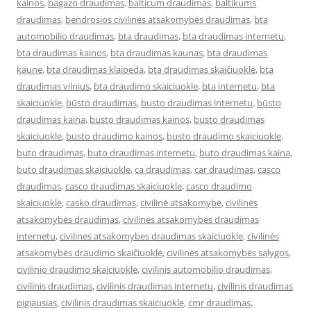
kainos
,
bagazo draudimas
,
balticum draudimas
,
baltikums
draudimas
,
bendrosios civilinės atsakomybės draudimas
,
bta
automobilio draudimas
,
bta draudimas
,
bta draudimas internetu
,
bta draudimas kainos
,
bta draudimas kaunas
,
bta draudimas
kaune
,
bta draudimas klaipeda
,
bta draudimas skaičiuoklė
,
bta
draudimas vilnius
,
bta draudimo skaiciuokle
,
bta internetu
,
bta
skaiciuokle
,
būsto draudimas
,
busto draudimas internetu
,
būsto
draudimas kaina
,
busto draudimas kainos
,
busto draudimas
skaiciuokle
,
busto draudimo kainos
,
busto draudimo skaiciuokle
,
buto draudimas
,
buto draudimas internetu
,
buto draudimas kaina
,
buto draudimas skaiciuokle
,
ca draudimas
,
car draudimas
,
casco
draudimas
,
casco draudimas skaiciuokle
,
casco draudimo
skaiciuokle
,
casko draudimas
,
civilinė atsakomybė
,
civilinės
atsakomybės draudimas
,
civilinės atsakomybės draudimas
internetu
,
civilines atsakomybes draudimas skaiciuokle
,
civilinės
atsakomybės draudimo skaičiuoklė
,
civilinės atsakomybės sąlygos
,
civilinio draudimo skaiciuokle
,
civilinis automobilio draudimas
,
civilinis draudimas
,
civilinis draudimas internetu
,
civilinis draudimas
pigiausias
,
civilinis draudimas skaiciuokle
,
cmr draudimas
,