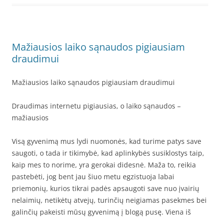
Mažiausios laiko sąnaudos pigiausiam
draudimui
Mažiausios laiko sąnaudos pigiausiam draudimui
Draudimas internetu pigiausias, o laiko sąnaudos –
mažiausios
Visą gyvenimą mus lydi nuomonės, kad turime patys save
saugoti, o tada ir tikimybė, kad aplinkybės susiklostys taip,
kaip mes to norime, yra gerokai didesnė. Maža to, reikia
pastebėti, jog bent jau šiuo metu egzistuoja labai
priemonių, kurios tikrai padės apsaugoti save nuo įvairių
nelaimių, netikėtų atvejų, turinčių neigiamas pasekmes bei
galinčių pakeisti mūsų gyvenimą į blogą pusę. Viena iš