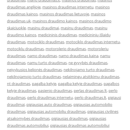
draudimas
,
mano draudimas.lt
,
masinos draudimas
,
masinos
draudimas anglijoje
,
masinos draudimas internetu
,
masinos
draudimas kainos
,
masinos draudimas lietuvoje
,
masinos
draudimas uk
,
masinos draudimo kainos
,
masinos draudimo
skaiciuokle
,
masinu draudimai
,
masinu draudimas
,
masinu
draudimo kainos
,
medicininis draudimas
,
medicininių išlaidų
draudimas
,
motociklo draudimas
,
motociklo draudimas internetu
,
motociklu draudimas
,
motorolerio draudimas
,
motoroleriu
draudimas
,
namo draudimas
,
namo draudimas kaina
,
namu
draudimas
,
namu turto draudimas
,
ne gyvybės draudimas
,
neįvykusios kelionės draudimas
,
nekilnojamo turto draudimas
,
nekilnojamojo turto draudimas
,
nelaimingų atsitikimų draudimas
,
nt draudimas
,
pagalba kelyje
,
pagalba kelyje draudimas
,
pagalbos
kelyje draudimas
,
pasienio draudimas
,
perlas draudimas lt
,
perlo
draudimas
,
perlo draudimas internetu
,
perlo draudimas.lt
,
pigiausi
draudimai
,
pigiausias auto draudimas
,
pigiausias automobilio
draudimas
,
pigiausias automobiliu draudimas
,
pigiausias civilines
atsakomybes draudimas
,
pigiausias draudimas
,
pigiausias
draudimas automobiliui
,
pigiausias draudimas automobiliui