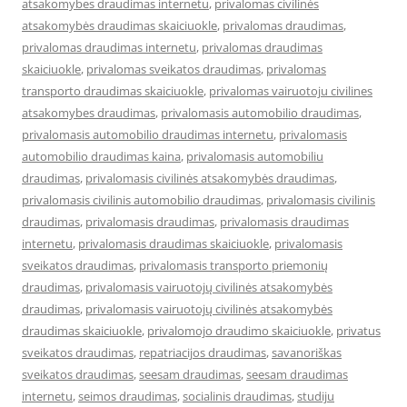
atsakomybes draudimas internetu
,
privalomas civilinės
atsakomybės draudimas skaiciuokle
,
privalomas draudimas
,
privalomas draudimas internetu
,
privalomas draudimas
skaiciuokle
,
privalomas sveikatos draudimas
,
privalomas
transporto draudimas skaiciuokle
,
privalomas vairuotoju civilines
atsakomybes draudimas
,
privalomasis automobilio draudimas
,
privalomasis automobilio draudimas internetu
,
privalomasis
automobilio draudimas kaina
,
privalomasis automobiliu
draudimas
,
privalomasis civilinės atsakomybės draudimas
,
privalomasis civilinis automobilio draudimas
,
privalomasis civilinis
draudimas
,
privalomasis draudimas
,
privalomasis draudimas
internetu
,
privalomasis draudimas skaiciuokle
,
privalomasis
sveikatos draudimas
,
privalomasis transporto priemonių
draudimas
,
privalomasis vairuotojų civilinės atsakomybės
draudimas
,
privalomasis vairuotojų civilinės atsakomybės
draudimas skaiciuokle
,
privalomojo draudimo skaiciuokle
,
privatus
sveikatos draudimas
,
repatriacijos draudimas
,
savanoriškas
sveikatos draudimas
,
seesam draudimas
,
seesam draudimas
internetu
,
seimos draudimas
,
socialinis draudimas
,
studiju