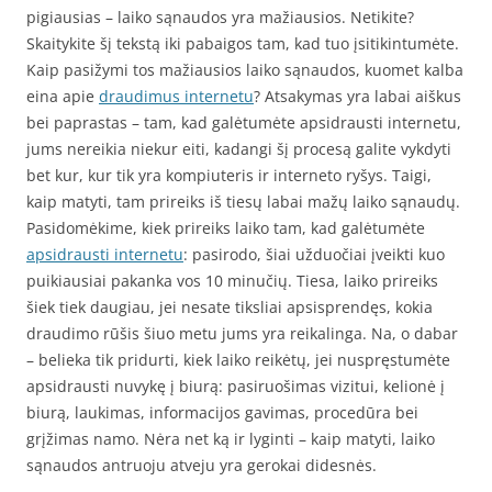
pigiausias – laiko sąnaudos yra mažiausios. Netikite?
Skaitykite šį tekstą iki pabaigos tam, kad tuo įsitikintumėte.
Kaip pasižymi tos mažiausios laiko sąnaudos, kuomet kalba
eina apie
draudimus internetu
? Atsakymas yra labai aiškus
bei paprastas – tam, kad galėtumėte apsidrausti internetu,
jums nereikia niekur eiti, kadangi šį procesą galite vykdyti
bet kur, kur tik yra kompiuteris ir interneto ryšys. Taigi,
kaip matyti, tam prireiks iš tiesų labai mažų laiko sąnaudų.
Pasidomėkime, kiek prireiks laiko tam, kad galėtumėte
apsidrausti internetu
: pasirodo, šiai užduočiai įveikti kuo
puikiausiai pakanka vos 10 minučių. Tiesa, laiko prireiks
šiek tiek daugiau, jei nesate tiksliai apsisprendęs, kokia
draudimo rūšis šiuo metu jums yra reikalinga. Na, o dabar
– belieka tik pridurti, kiek laiko reikėtų, jei nuspręstumėte
apsidrausti nuvykę į biurą: pasiruošimas vizitui, kelionė į
biurą, laukimas, informacijos gavimas, procedūra bei
grįžimas namo. Nėra net ką ir lyginti – kaip matyti, laiko
sąnaudos antruoju atveju yra gerokai didesnės.