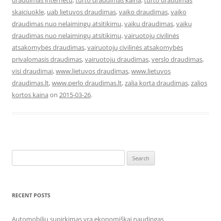
draudimas internetu
,
turto draudimas kaina
,
turto draudimas
skaiciuokle
,
uab lietuvos draudimas
,
vaiko draudimas
,
vaiko
draudimas nuo nelaimingų atsitikimų
,
vaiku draudimas
,
vaikų
draudimas nuo nelaimingų atsitikimų
,
vairuotojų civilinės
atsakomybės draudimas
,
vairuotojų civilinės atsakomybės
privalomasis draudimas
,
vairuotoju draudimas
,
verslo draudimas
,
visi draudimai
,
www.lietuvos draudimas
,
www.lietuvos
draudimas.lt
,
www.perlo draudimas.lt
,
zalia korta draudimas
,
zalios
kortos kaina
on
2015-03-26
.
Search
for:
RECENT POSTS
Automobilių supirkimas yra ekonomiškai naudingas