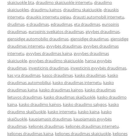
skaiciuokle bta
,
draudimo skaiciuokle internetu
,
draudimo
skaiciuokles
,
draudimu kainos
,
draudimu skaiciuokle
,
drauskis
internetu
,
drauskis internetu pigiau
,
drausti automobili internetu
,
drudimas
,
e draudimas
,
edraudimas
,
eta draudimas
,
europinis
draudimas
,
europinis sveikatos draudimas
,
givybes draudimas
,
gjensidige automobilio draudimas
,
gjensidige draudimas
,
gjensidige
draudimas internetu
,
gyvybės draudimas
,
gyvybes draudimas
internetu
,
gyvybes draudimas kaina
,
gyvybes draudimas
skaiciuokle
,
gyvybes draudimo skaiciuokle
,
hansa gyvybės
draudimas
,
investicinis draudimas
,
investicinis gyvybės draudimas
,
kas yra draudimas
,
kasco draudimas
,
kasko draudimas
,
kasko
draudimas automobiliui
,
kasko draudimas internetu
,
kasko
draudimas kaina
,
kasko draudimas kainos
,
kasko draudimas
lietuvos draudimas
,
kasko draudimas skaičiuoklė
,
kasko draudimo
kaina
,
kasko draudimo kainos
,
kasko draudimo salygos
,
kasko
draudimo skaičiuoklė
,
kasko internetu
,
kasko kaina
,
kasko
skaičiuoklė
,
kaupiamasis draudimas
,
kaupiamasis gyvybės
draudimas
,
kelionės draudimas
,
kelionės draudimas internetu
,
keliones draudimas kaina
,
keliones draudimas skaiciuokle
,
keliones