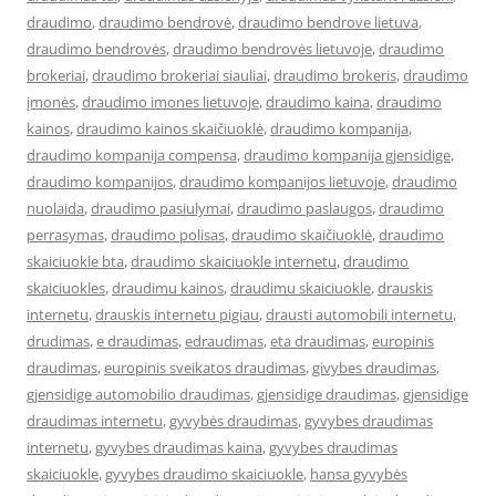
draudimo
,
draudimo bendrovė
,
draudimo bendrove lietuva
,
draudimo bendrovės
,
draudimo bendrovės lietuvoje
,
draudimo
brokeriai
,
draudimo brokeriai siauliai
,
draudimo brokeris
,
draudimo
įmonės
,
draudimo imones lietuvoje
,
draudimo kaina
,
draudimo
kainos
,
draudimo kainos skaičiuoklė
,
draudimo kompanija
,
draudimo kompanija compensa
,
draudimo kompanija gjensidige
,
draudimo kompanijos
,
draudimo kompanijos lietuvoje
,
draudimo
nuolaida
,
draudimo pasiulymai
,
draudimo paslaugos
,
draudimo
perrasymas
,
draudimo polisas
,
draudimo skaičiuoklė
,
draudimo
skaiciuokle bta
,
draudimo skaiciuokle internetu
,
draudimo
skaiciuokles
,
draudimu kainos
,
draudimu skaiciuokle
,
drauskis
internetu
,
drauskis internetu pigiau
,
drausti automobili internetu
,
drudimas
,
e draudimas
,
edraudimas
,
eta draudimas
,
europinis
draudimas
,
europinis sveikatos draudimas
,
givybes draudimas
,
gjensidige automobilio draudimas
,
gjensidige draudimas
,
gjensidige
draudimas internetu
,
gyvybės draudimas
,
gyvybes draudimas
internetu
,
gyvybes draudimas kaina
,
gyvybes draudimas
skaiciuokle
,
gyvybes draudimo skaiciuokle
,
hansa gyvybės