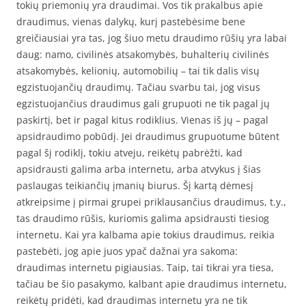
tokių priemonių yra draudimai. Vos tik prakalbus apie
draudimus, vienas dalykų, kurį pastebėsime bene
greičiausiai yra tas, jog šiuo metu draudimo rūšių yra labai
daug: namo, civilinės atsakomybės, buhalterių civilinės
atsakomybės, kelionių, automobilių – tai tik dalis visų
egzistuojančių draudimų. Tačiau svarbu tai, jog visus
egzistuojančius draudimus gali grupuoti ne tik pagal jų
paskirtį, bet ir pagal kitus rodiklius. Vienas iš jų – pagal
apsidraudimo pobūdį. Jei draudimus grupuotume būtent
pagal šį rodiklį, tokiu atveju, reikėtų pabrėžti, kad
apsidrausti galima arba internetu, arba atvykus į šias
paslaugas teikiančių įmanių biurus. Šį kartą dėmesį
atkreipsime į pirmai grupei priklausančius draudimus, t.y.,
tas draudimo rūšis, kuriomis galima apsidrausti tiesiog
internetu. Kai yra kalbama apie tokius draudimus, reikia
pastebėti, jog apie juos ypač dažnai yra sakoma:
draudimas internetu pigiausias. Taip, tai tikrai yra tiesa,
tačiau be šio pasakymo, kalbant apie draudimus internetu,
reikėtų pridėti, kad draudimas internetu yra ne tik