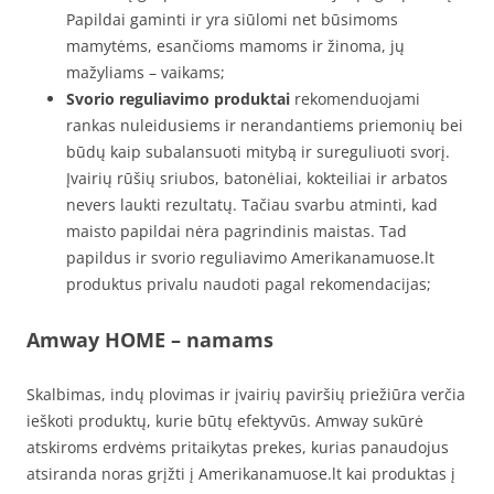
Papildai gaminti ir yra siūlomi net būsimoms
mamytėms, esančioms mamoms ir žinoma, jų
mažyliams – vaikams;
Svorio reguliavimo produktai
rekomenduojami
rankas nuleidusiems ir nerandantiems priemonių bei
būdų kaip subalansuoti mitybą ir sureguliuoti svorį.
Įvairių rūšių sriubos, batonėliai, kokteiliai ir arbatos
nevers laukti rezultatų. Tačiau svarbu atminti, kad
maisto papildai nėra pagrindinis maistas. Tad
papildus ir svorio reguliavimo Amerikanamuose.lt
produktus privalu naudoti pagal rekomendacijas;
Amway HOME – namams
Skalbimas, indų plovimas ir įvairių paviršių priežiūra verčia
ieškoti produktų, kurie būtų efektyvūs. Amway sukūrė
atskiroms erdvėms pritaikytas prekes, kurias panaudojus
atsiranda noras grįžti į Amerikanamuose.lt kai produktas į