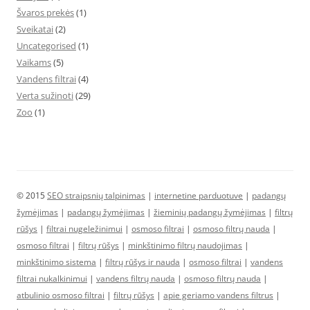
Švaros prekės
(1)
Sveikatai
(2)
Uncategorised
(1)
Vaikams
(5)
Vandens filtrai
(4)
Verta sužinoti
(29)
Zoo
(1)
© 2015
SEO straipsnių talpinimas
|
internetine parduotuve
|
padangų
žymėjimas
|
padangų žymėjimas
|
žieminių padangų žymėjimas
|
filtrų
rūšys
|
filtrai nugeležinimui
|
osmoso filtrai
|
osmoso filtrų nauda
|
osmoso filtrai
|
filtrų rūšys
|
minkštinimo filtrų naudojimas
|
minkštinimo sistema
|
filtrų rūšys ir nauda
|
osmoso filtrai
|
vandens
filtrai nukalkinimui
|
vandens filtrų nauda
|
osmoso filtrų nauda
|
atbulinio osmoso filtrai
|
filtrų rūšys
|
apie geriamo vandens filtrus
|