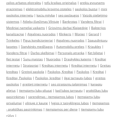
zalios arbatos ekstraktu
|
tofu kraikas originalus
|
prekiu gyvunams
grazinimas
|
elektromobiliu krovimo stoteles
|
paskolos bustui
|
mini
paskolos internetu
|
kaciu mityba
|
seo paslaugos
|
Vaizdo stebėjimo
sistemos
|
Atliekų išvežimas Vilniuje
|
Bankrotas
|
Vandens filtrai
|
Mediniai nameliai vaikams
|
Griovimo darbai Klaipedoje
|
Bakterijos
kanalizacijai
|
Atgalines nuorodos
|
Klinkeris
|
Monier
|
Gerard
|
Trinkeles
|
Pigus kondicionieriai
|
Atgalines nuorodos
|
Spausdintuvu
kasetes
|
Statybinės medžiagos
|
Automobiliu prekes
|
Kriaukles
|
Vandens filtrai
|
Darbo skelbimai
|
Personalo atranka
|
Ket bilietai
|
Ket testai
|
Sunu maistas
|
Nuorodos
|
Draskykles katems
|
Kreditai
internetu
|
Straipsniai
|
Kreditas internetu
|
Kreditai internetu
|
Greitas
kreditas
|
Greitoji paskola
|
Paskolos, Kreditai
|
Paskolos
|
Kreditai
|
Kreditai, Paskolos
|
Paskolos, kreditai
|
ilgai tarnautų lubos
|
greitos
paskolos
|
greitieji internetu
|
seo straipsniu talpinimas
|
kanapiu
aliejus
|
įtempiamų lubų pliusai
|
kad lubos tarnautų
|
praktiškas lubų
pasirinkimas
|
sprendimas - įtempiamos lubos
|
įtempiamų lubų
privalumai
|
vilniuje ir kaune
|
lygios ir taisyklingos lubos
|
įtempiamos
- praktiškas pasirinkimas
|
įtempiamos per dieną
|
įtempiamų lubų
rūšys
|