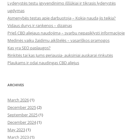
Lyderystės testų įgyvendinimo iššūkiai ir tikrasis lyderystės
ugdymas
Asmenybės testas apie darbuotoją – Kokią naudą jis teikia?
Vidaus durys ir rankenos – dizainas
Prieš CBD aliejaus naudojimą – svarbu nepasiklysti informacijoje
Medinės vaikų žaidimų aikštelės – vasariškos pramogos
Kas yra SEO paslaugos?
Rinkitės tai kas Jums geriausia- auksiniai auskarai rinkutės
Plaukams ir odai naudingas CBD aliejus
ARCHIVES
March 2026
(1)
December 2025
(2)
September 2025
(1)
December 2024
(1)
May 2023
(1)
March 2023
(1)