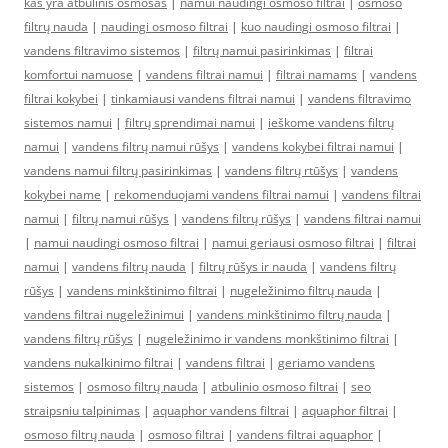
kas yra atbulinis osmosas
|
namui naudingi osmoso filtrai
|
osmoso
filtrų nauda
|
naudingi osmoso filtrai
|
kuo naudingi osmoso filtrai
|
vandens filtravimo sistemos
|
filtrų namui pasirinkimas
|
filtrai
komfortui namuose
|
vandens filtrai namui
|
filtrai namams
|
vandens
filtrai kokybei
|
tinkamiausi vandens filtrai namui
|
vandens filtravimo
sistemos namui
|
filtrų sprendimai namui
|
ieškome vandens filtrų
namui
|
vandens filtrų namui rūšys
|
vandens kokybei filtrai namui
|
vandens namui filtrų pasirinkimas
|
vandens filtrų rtūšys
|
vandens
kokybei name
|
rekomenduojami vandens filtrai namui
|
vandens filtrai
namui
|
filtrų namui rūšys
|
vandens filtrų rūšys
|
vandens filtrai namui
|
namui naudingi osmoso filtrai
|
namui geriausi osmoso filtrai
|
filtrai
namui
|
vandens filtrų nauda
|
filtrų rūšys ir nauda
|
vandens filtrų
rūšys
|
vandens minkštinimo filtrai
|
nugeležinimo filtrų nauda
|
vandens filtrai nugeležinimui
|
vandens minkštinimo filtrų nauda
|
vandens filtrų rūšys
|
nugeležinimo ir vandens monkštinimo filtrai
|
vandens nukalkinimo filtrai
|
vandens filtrai
|
geriamo vandens
sistemos
|
osmoso filtrų nauda
|
atbulinio osmoso filtrai
|
seo
straipsniu talpinimas
|
aquaphor vandens filtrai
|
aquaphor filtrai
|
osmoso filtrų nauda
|
osmoso filtrai
|
vandens filtrai aquaphor
|