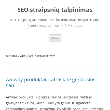
Skip
to
SEO straipsnių talpinimas
content
SEO straipsnių talpinimui – Verslui, Individualiems poreikiams.
Radote mus, ras ir Jus – info@itturas.lt
Menu
MONTHLY ARCHIVES:
DECEMBER 2020
Amway produktai – atraskite geriausius
sau
Amway produktai – prekės, kurios leidžia išsirinkti iš
gausybės tik tuos, kurie Jums yra geriausi. Ilgametė
kompanijos patirtis, strategija, kokybiški produktai ir verslą