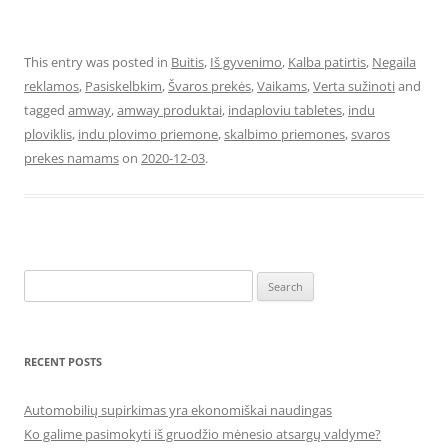
This entry was posted in
Buitis
,
Iš gyvenimo
,
Kalba patirtis
,
Negaila
reklamos
,
Pasiskelbkim
,
Švaros prekės
,
Vaikams
,
Verta sužinoti
and
tagged
amway
,
amway produktai
,
indaploviu tabletes
,
indu
ploviklis
,
indu plovimo priemone
,
skalbimo priemones
,
svaros
prekes namams
on
2020-12-03
.
Search
for:
RECENT POSTS
Automobilių supirkimas yra ekonomiškai naudingas
Ko galime pasimokyti iš gruodžio mėnesio atsargų valdyme?