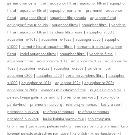
geriamo vandens filtrai
|
aquaphor filtrai
|
aquaphor filtrai
|
aquaphor
filtrai
|
aquaphor filtrai
|
aquaphor namams ir pramonei
|
aquaphor
filtrai
|
aquaphor filtrai
|
aquaphor filtrų nauda
|
aquaphor filtrai
|
aquapgor filtrai ir nauda
|
aquaphor filtrai
|
aquaphor filtrai
|
vandens
filtrai
|
aquaphor filtrai
|
vandens filtru rusys
|
aquaphor s800
|
aquaphor ro-101s
|
aquaphor ro-102s
|
aquapgor s550
|
aquaphor
s1000
|
namui ir biurui aquaphor filtrai
|
namams ir biurui aquaphor
filtrai
|
kodel aquaphor filtrai
|
aquaphor filtrai
|
vandens filtrai
|
aquaphor filtrai
|
aquaphor ro-101s
|
aquaphor ro-202s
|
aquaphor ro-
102s
|
aquaphor ro-202s
|
aquaphor ro-206s
|
vandens filtrai
|
aquaphor s800
|
aquaphor s550
|
geriamo vandens filtrai
|
aquaphor
s1000
|
aquaphor ro 101s
|
aquaphor 102s
|
aquaphor ro 202s
|
aquaphor ro 206s
|
vandens minkstinimo filtrai
|
nugeležinimo filtrai
|
pelesio kvapa galima panaikinti
|
priemone nuo voru
|
lauko kubilai
pardavimui
|
priemonė nuo vorų
|
telefonų remontas
|
kas yra seo
|
priemone nuo voru
|
telefonų remontas
|
telefonų remontas
|
priemonė nuo vorų
|
lauko kubilai pardavimui
|
seo straipsniu
talpinimas
|
geriausias pelėsio valiklis
|
seo straipsniu talpinimas
|
kaip
isvengti pelesio atsiradimo namuose
|
kaip išsirinkti geriausią valiklį