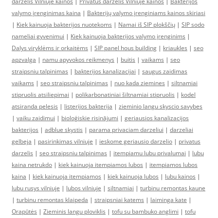
darzelis Vilniuje kainos
|
Privatus darzelis Vilniuje kainos
|
Bakterijos
valymo įrenginimas kaina
|
Bakterijų valymo įrenginiams kainos skiriasi
|
Kiek kainuoja bakterijos nuotekoms
|
Namai iš SIP plokščių
|
SIP sodo
nameliai gyvenimui
|
Kiek kainuoja bakterijos valymo įrenginims
|
Dalys viryklėms ir orkaitėms
|
SIP panel hous building
|
kriaukles
|
seo
apzvalga
|
namu apyvokos reikmenys
|
buitis
|
vaikams
|
seo
straipsniu talpinimas
|
bakterijos kanalizacijai
|
saugus zaidimas
vaikams
|
seo straipsniu talpinimas
|
nuo kada ziemines
|
siltnamiai
stipruolis atsiliepimai
|
polikarbonatiniai šiltnamiai stipruolis
|
kodel
atsiranda pelesis
|
listerijos bakterija
|
zieminio langu skyscio savybes
|
vaiku zaidimui
|
bioloģiskie risinājumi
|
geriausios kanalizacijos
bakterijos
|
adblue skystis
|
parama privaciam darzeliui
|
darzeliai
gelbeja
|
pasirinkimas vilniuje
|
ieskome geriausio darzelio
|
privatus
darzelis
|
seo straipsniu talpinimas
|
itempiamu lubu privalumai
|
lubu
kaina netrukdo
|
kiek kainuoja itempiamos lubos
|
itempiamos lubos
kaina
|
kiek kainuoja itempiamos
|
kiek kainuoja lubos
|
lubu kainos
|
lubu rusys vilniuje
|
lubos vilniuje
|
siltnamiai
|
turbinu remontas kaune
|
turbinu remontas klaipeda
|
straipsniai katems
|
laiminga kate
|
Orapūtės
|
Zieminis langu ploviklis
|
tofu su bambuko anglimi
|
tofu