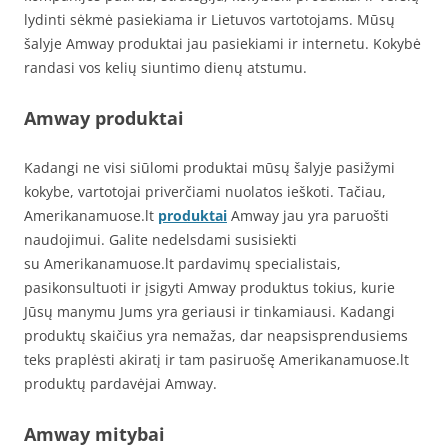
lydinti sėkmė pasiekiama ir Lietuvos vartotojams. Mūsų
šalyje Amway produktai jau pasiekiami ir internetu. Kokybė
randasi vos kelių siuntimo dienų atstumu.
Amway produktai
Kadangi ne visi siūlomi produktai mūsų šalyje pasižymi
kokybe, vartotojai priverčiami nuolatos ieškoti. Tačiau,
Amerikanamuose.lt
produktai
Amway jau yra paruošti
naudojimui. Galite nedelsdami susisiekti
su Amerikanamuose.lt pardavimų specialistais,
pasikonsultuoti ir įsigyti Amway produktus tokius, kurie
Jūsų manymu Jums yra geriausi ir tinkamiausi. Kadangi
produktų skaičius yra nemažas, dar neapsisprendusiems
teks praplėsti akiratį ir tam pasiruošę Amerikanamuose.lt
produktų pardavėjai Amway.
Amway mitybai