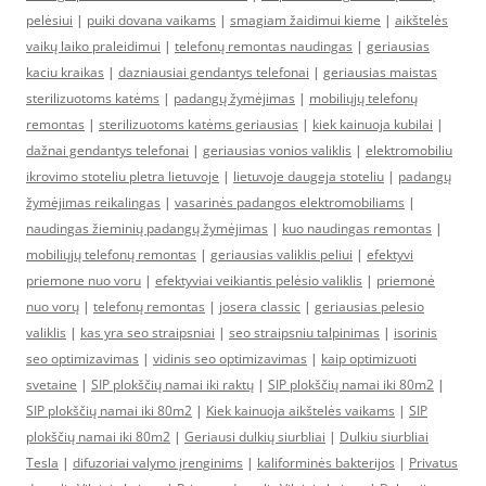
pelėsiui
|
puiki dovana vaikams
|
smagiam žaidimui kieme
|
aikštelės
vaikų laiko praleidimui
|
telefonų remontas naudingas
|
geriausias
kaciu kraikas
|
dazniausiai gendantys telefonai
|
geriausias maistas
sterilizuotoms katėms
|
padangų žymėjimas
|
mobiliųjų telefonų
remontas
|
sterilizuotoms katėms geriausias
|
kiek kainuoja kubilai
|
dažnai gendantys telefonai
|
geriausias vonios valiklis
|
elektromobiliu
ikrovimo stoteliu pletra lietuvoje
|
lietuvoje daugeja stoteliu
|
padangų
žymėjimas reikalingas
|
vasarinės padangos elektromobiliams
|
naudingas žieminių padangų žymėjimas
|
kuo naudingas remontas
|
mobiliųjų telefonų remontas
|
geriausias valiklis peliui
|
efektyvi
priemone nuo voru
|
efektyviai veikiantis pelėsio valiklis
|
priemonė
nuo vorų
|
telefonų remontas
|
josera classic
|
geriausias pelesio
valiklis
|
kas yra seo straipsniai
|
seo straipsniu talpinimas
|
isorinis
seo optimizavimas
|
vidinis seo optimizavimas
|
kaip optimizuoti
svetaine
|
SIP plokščių namai iki raktų
|
SIP plokščių namai iki 80m2
|
SIP plokščių namai iki 80m2
|
Kiek kainuoja aikštelės vaikams
|
SIP
plokščių namai iki 80m2
|
Geriausi dulkių siurbliai
|
Dulkiu siurbliai
Tesla
|
difuzoriai valymo įrenginims
|
kaliforminės bakterijos
|
Privatus