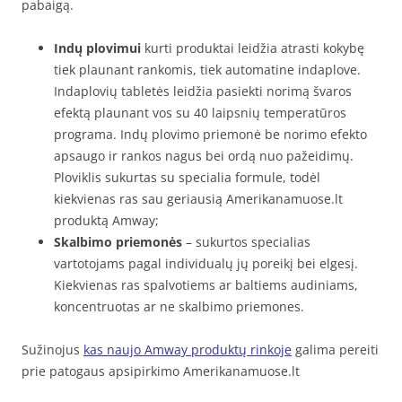
pabaigą.
Indų plovimui
kurti produktai leidžia atrasti kokybę
tiek plaunant rankomis, tiek automatine indaplove.
Indaplovių tabletės leidžia pasiekti norimą švaros
efektą plaunant vos su 40 laipsnių temperatūros
programa. Indų plovimo priemonė be norimo efekto
apsaugo ir rankos nagus bei ordą nuo pažeidimų.
Ploviklis sukurtas su specialia formule, todėl
kiekvienas ras sau geriausią Amerikanamuose.lt
produktą Amway;
Skalbimo priemonės
– sukurtos specialias
vartotojams pagal individualų jų poreikį bei elgesį.
Kiekvienas ras spalvotiems ar baltiems audiniams,
koncentruotas ar ne skalbimo priemones.
Sužinojus
kas naujo Amway produktų rinkoje
galima pereiti
prie patogaus apsipirkimo Amerikanamuose.lt