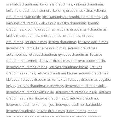
sveikatos draudimas
,
kelioninis draudimas
,
kelioniu draudimas
,
kelionių draudimas internetu
,
kelionių draudimas kaina
,
kelioniu
draudimas skaiciuokle
,
kiek kainuoja automobilio draudimas
,
kiek
kainuoja draudimas
,
kiek kainuoja kasko draudimas
,
kredito
draudimas
,
krovinio draudimas
,
kroviniu draudimas
,
l draudimas
,
laidavimo draudimas
,
ld draudimas
,
ldraudimas
,
letuvos
draudimas
,
liet draudimas
,
lietuvo draudimas
,
lietuvos darudimas
,
lietuvos draudima
,
lietuvos draudimas
,
lietuvos draudimas
automobiliui
,
lietuvos draudimas gyvybes draudimas
,
lietuvos
draudimas internetu
,
lietuvos draudimas internetu automobilio
,
lietuvos draudimas kainos
,
lietuvos draudimas kasko
,
lietuvos
draudimas kaunas
,
lietuvos draudimas kaune
,
lietuvos draudimas
klaipeda
,
lietuvos draudimas kontaktai
,
lietuvos draudimas pagalba
kelyje
,
lietuvos draudimas panevezys
,
lietuvos draudimas siauliai
,
lietuvos draudimas skaiciuokle
,
lietuvos draudimas vilniuje
,
lietuvos
draudimas vilnius
,
lietuvos draudimas.lt
,
lietuvos draudimo
,
lietuvos draudimo kompanijos
,
lietuvos draudimo skaiciuokle
,
lietuvosdraudimas
,
lituvos draudimas
,
lt draudimas
,
mano