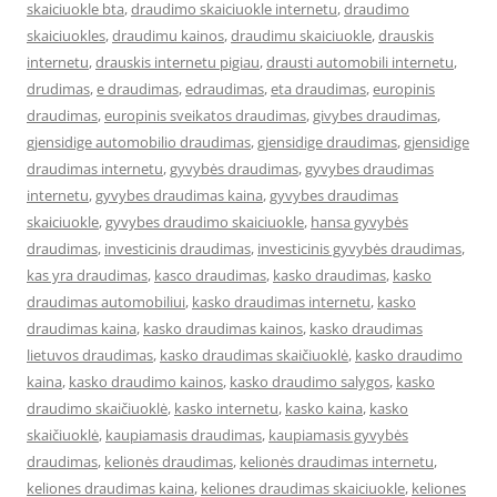
skaiciuokle bta
,
draudimo skaiciuokle internetu
,
draudimo
skaiciuokles
,
draudimu kainos
,
draudimu skaiciuokle
,
drauskis
internetu
,
drauskis internetu pigiau
,
drausti automobili internetu
,
drudimas
,
e draudimas
,
edraudimas
,
eta draudimas
,
europinis
draudimas
,
europinis sveikatos draudimas
,
givybes draudimas
,
gjensidige automobilio draudimas
,
gjensidige draudimas
,
gjensidige
draudimas internetu
,
gyvybės draudimas
,
gyvybes draudimas
internetu
,
gyvybes draudimas kaina
,
gyvybes draudimas
skaiciuokle
,
gyvybes draudimo skaiciuokle
,
hansa gyvybės
draudimas
,
investicinis draudimas
,
investicinis gyvybės draudimas
,
kas yra draudimas
,
kasco draudimas
,
kasko draudimas
,
kasko
draudimas automobiliui
,
kasko draudimas internetu
,
kasko
draudimas kaina
,
kasko draudimas kainos
,
kasko draudimas
lietuvos draudimas
,
kasko draudimas skaičiuoklė
,
kasko draudimo
kaina
,
kasko draudimo kainos
,
kasko draudimo salygos
,
kasko
draudimo skaičiuoklė
,
kasko internetu
,
kasko kaina
,
kasko
skaičiuoklė
,
kaupiamasis draudimas
,
kaupiamasis gyvybės
draudimas
,
kelionės draudimas
,
kelionės draudimas internetu
,
keliones draudimas kaina
,
keliones draudimas skaiciuokle
,
keliones