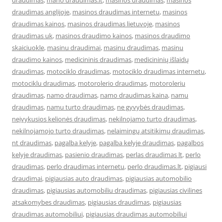
draudimas
,
mano draudimas.lt
,
masinos draudimas
,
masinos
draudimas anglijoje
,
masinos draudimas internetu
,
masinos
draudimas kainos
,
masinos draudimas lietuvoje
,
masinos
draudimas uk
,
masinos draudimo kainos
,
masinos draudimo
skaiciuokle
,
masinu draudimai
,
masinu draudimas
,
masinu
draudimo kainos
,
medicininis draudimas
,
medicininių išlaidų
draudimas
,
motociklo draudimas
,
motociklo draudimas internetu
,
motociklu draudimas
,
motorolerio draudimas
,
motoroleriu
draudimas
,
namo draudimas
,
namo draudimas kaina
,
namu
draudimas
,
namu turto draudimas
,
ne gyvybės draudimas
,
neįvykusios kelionės draudimas
,
nekilnojamo turto draudimas
,
nekilnojamojo turto draudimas
,
nelaimingų atsitikimų draudimas
,
nt draudimas
,
pagalba kelyje
,
pagalba kelyje draudimas
,
pagalbos
kelyje draudimas
,
pasienio draudimas
,
perlas draudimas lt
,
perlo
draudimas
,
perlo draudimas internetu
,
perlo draudimas.lt
,
pigiausi
draudimai
,
pigiausias auto draudimas
,
pigiausias automobilio
draudimas
,
pigiausias automobiliu draudimas
,
pigiausias civilines
atsakomybes draudimas
,
pigiausias draudimas
,
pigiausias
draudimas automobiliui
,
pigiausias draudimas automobiliui