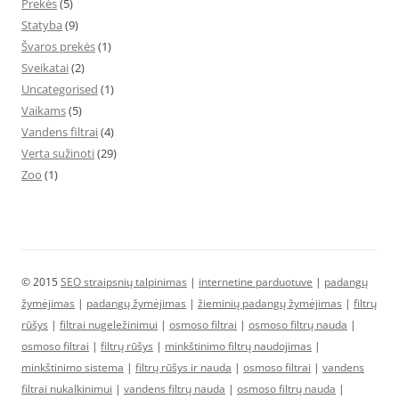
Prekės
(5)
Statyba
(9)
Švaros prekės
(1)
Sveikatai
(2)
Uncategorised
(1)
Vaikams
(5)
Vandens filtrai
(4)
Verta sužinoti
(29)
Zoo
(1)
© 2015
SEO straipsnių talpinimas
|
internetine parduotuve
|
padangų
žymėjimas
|
padangų žymėjimas
|
žieminių padangų žymėjimas
|
filtrų
rūšys
|
filtrai nugeležinimui
|
osmoso filtrai
|
osmoso filtrų nauda
|
osmoso filtrai
|
filtrų rūšys
|
minkštinimo filtrų naudojimas
|
minkštinimo sistema
|
filtrų rūšys ir nauda
|
osmoso filtrai
|
vandens
filtrai nukalkinimui
|
vandens filtrų nauda
|
osmoso filtrų nauda
|