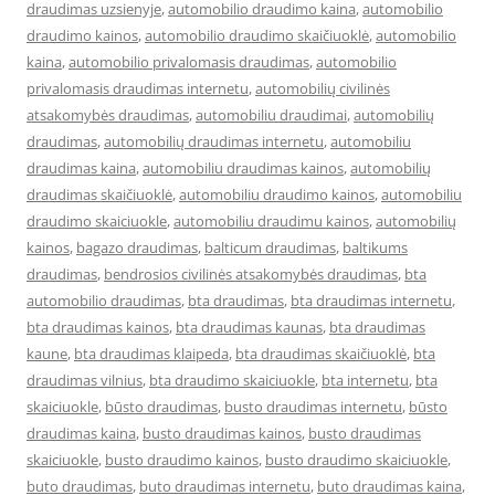
draudimas uzsienyje
,
automobilio draudimo kaina
,
automobilio
draudimo kainos
,
automobilio draudimo skaičiuoklė
,
automobilio
kaina
,
automobilio privalomasis draudimas
,
automobilio
privalomasis draudimas internetu
,
automobilių civilinės
atsakomybės draudimas
,
automobiliu draudimai
,
automobilių
draudimas
,
automobilių draudimas internetu
,
automobiliu
draudimas kaina
,
automobiliu draudimas kainos
,
automobilių
draudimas skaičiuoklė
,
automobiliu draudimo kainos
,
automobiliu
draudimo skaiciuokle
,
automobiliu draudimu kainos
,
automobilių
kainos
,
bagazo draudimas
,
balticum draudimas
,
baltikums
draudimas
,
bendrosios civilinės atsakomybės draudimas
,
bta
automobilio draudimas
,
bta draudimas
,
bta draudimas internetu
,
bta draudimas kainos
,
bta draudimas kaunas
,
bta draudimas
kaune
,
bta draudimas klaipeda
,
bta draudimas skaičiuoklė
,
bta
draudimas vilnius
,
bta draudimo skaiciuokle
,
bta internetu
,
bta
skaiciuokle
,
būsto draudimas
,
busto draudimas internetu
,
būsto
draudimas kaina
,
busto draudimas kainos
,
busto draudimas
skaiciuokle
,
busto draudimo kainos
,
busto draudimo skaiciuokle
,
buto draudimas
,
buto draudimas internetu
,
buto draudimas kaina
,