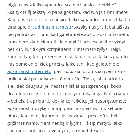
pigiausias – laiko sąnaudos yra mažiausios. Netikite?
Skaitykite šį tekstą iki pabaigos tam, kad tuo įsitikintumėte.
Kaip pasižymi tos mažiausios laiko sąnaudos, kuomet kalba
eina apie
draudimus internetu
? Atsakymas yra labai aiškus
bei paprastas – tam, kad galėtumėte apsidrausti internetu,
jums nereikia niekur eiti, kadangi šį procesą galite vykdyti
bet kur, kur tik yra kompiuteris ir interneto ryšys. Taigi,
kaip matyti, tam prireiks iš tiesų labai mažų laiko sąnaudų.
Pasidomėkime, kiek prireiks laiko tam, kad galėtumėte
apsidrausti internetu
: pasirodo, šiai užduočiai įveikti kuo
puikiausiai pakanka vos 10 minučių. Tiesa, laiko prireiks
šiek tiek daugiau, jei nesate tiksliai apsisprendęs, kokia
draudimo rūšis šiuo metu jums yra reikalinga. Na, o dabar
– belieka tik pridurti, kiek laiko reikėtų, jei nuspręstumėte
apsidrausti nuvykę į biurą: pasiruošimas vizitui, kelionė į
biurą, laukimas, informacijos gavimas, procedūra bei
grįžimas namo. Nėra net ką ir lyginti – kaip matyti, laiko
sąnaudos antruoju atveju yra gerokai didesnės.