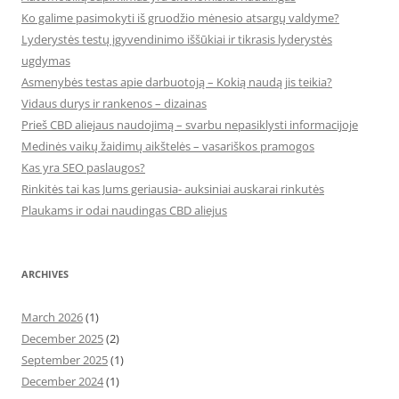
Ko galime pasimokyti iš gruodžio mėnesio atsargų valdyme?
Lyderystės testų įgyvendinimo iššūkiai ir tikrasis lyderystės
ugdymas
Asmenybės testas apie darbuotoją – Kokią naudą jis teikia?
Vidaus durys ir rankenos – dizainas
Prieš CBD aliejaus naudojimą – svarbu nepasiklysti informacijoje
Medinės vaikų žaidimų aikštelės – vasariškos pramogos
Kas yra SEO paslaugos?
Rinkitės tai kas Jums geriausia- auksiniai auskarai rinkutės
Plaukams ir odai naudingas CBD aliejus
ARCHIVES
March 2026
(1)
December 2025
(2)
September 2025
(1)
December 2024
(1)