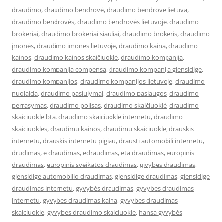
draudimo
,
draudimo bendrovė
,
draudimo bendrove lietuva
,
draudimo bendrovės
,
draudimo bendrovės lietuvoje
,
draudimo
brokeriai
,
draudimo brokeriai siauliai
,
draudimo brokeris
,
draudimo
įmonės
,
draudimo imones lietuvoje
,
draudimo kaina
,
draudimo
kainos
,
draudimo kainos skaičiuoklė
,
draudimo kompanija
,
draudimo kompanija compensa
,
draudimo kompanija gjensidige
,
draudimo kompanijos
,
draudimo kompanijos lietuvoje
,
draudimo
nuolaida
,
draudimo pasiulymai
,
draudimo paslaugos
,
draudimo
perrasymas
,
draudimo polisas
,
draudimo skaičiuoklė
,
draudimo
skaiciuokle bta
,
draudimo skaiciuokle internetu
,
draudimo
skaiciuokles
,
draudimu kainos
,
draudimu skaiciuokle
,
drauskis
internetu
,
drauskis internetu pigiau
,
drausti automobili internetu
,
drudimas
,
e draudimas
,
edraudimas
,
eta draudimas
,
europinis
draudimas
,
europinis sveikatos draudimas
,
givybes draudimas
,
gjensidige automobilio draudimas
,
gjensidige draudimas
,
gjensidige
draudimas internetu
,
gyvybės draudimas
,
gyvybes draudimas
internetu
,
gyvybes draudimas kaina
,
gyvybes draudimas
skaiciuokle
,
gyvybes draudimo skaiciuokle
,
hansa gyvybės