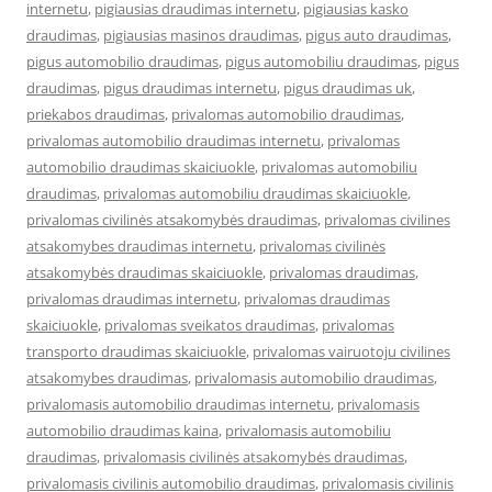
internetu
,
pigiausias draudimas internetu
,
pigiausias kasko
draudimas
,
pigiausias masinos draudimas
,
pigus auto draudimas
,
pigus automobilio draudimas
,
pigus automobiliu draudimas
,
pigus
draudimas
,
pigus draudimas internetu
,
pigus draudimas uk
,
priekabos draudimas
,
privalomas automobilio draudimas
,
privalomas automobilio draudimas internetu
,
privalomas
automobilio draudimas skaiciuokle
,
privalomas automobiliu
draudimas
,
privalomas automobiliu draudimas skaiciuokle
,
privalomas civilinės atsakomybės draudimas
,
privalomas civilines
atsakomybes draudimas internetu
,
privalomas civilinės
atsakomybės draudimas skaiciuokle
,
privalomas draudimas
,
privalomas draudimas internetu
,
privalomas draudimas
skaiciuokle
,
privalomas sveikatos draudimas
,
privalomas
transporto draudimas skaiciuokle
,
privalomas vairuotoju civilines
atsakomybes draudimas
,
privalomasis automobilio draudimas
,
privalomasis automobilio draudimas internetu
,
privalomasis
automobilio draudimas kaina
,
privalomasis automobiliu
draudimas
,
privalomasis civilinės atsakomybės draudimas
,
privalomasis civilinis automobilio draudimas
,
privalomasis civilinis