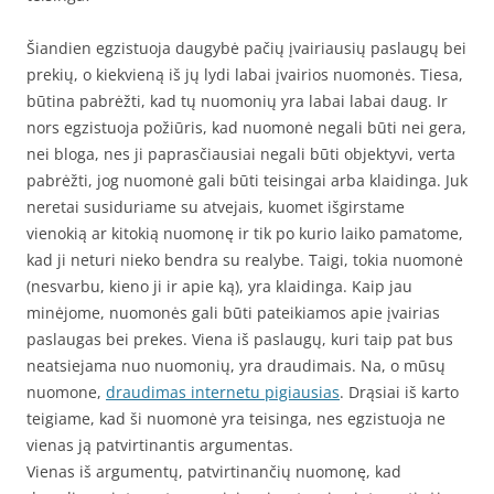
Šiandien egzistuoja daugybė pačių įvairiausių paslaugų bei
prekių, o kiekvieną iš jų lydi labai įvairios nuomonės. Tiesa,
būtina pabrėžti, kad tų nuomonių yra labai labai daug. Ir
nors egzistuoja požiūris, kad nuomonė negali būti nei gera,
nei bloga, nes ji paprasčiausiai negali būti objektyvi, verta
pabrėžti, jog nuomonė gali būti teisingai arba klaidinga. Juk
neretai susiduriame su atvejais, kuomet išgirstame
vienokią ar kitokią nuomonę ir tik po kurio laiko pamatome,
kad ji neturi nieko bendra su realybe. Taigi, tokia nuomonė
(nesvarbu, kieno ji ir apie ką), yra klaidinga. Kaip jau
minėjome, nuomonės gali būti pateikiamos apie įvairias
paslaugas bei prekes. Viena iš paslaugų, kuri taip pat bus
neatsiejama nuo nuomonių, yra draudimais. Na, o mūsų
nuomone,
draudimas internetu pigiausias
. Drąsiai iš karto
teigiame, kad ši nuomonė yra teisinga, nes egzistuoja ne
vienas ją patvirtinantis argumentas.
Vienas iš argumentų, patvirtinančių nuomonę, kad