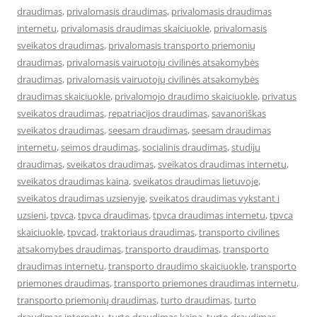
draudimas
,
privalomasis draudimas
,
privalomasis draudimas
internetu
,
privalomasis draudimas skaiciuokle
,
privalomasis
sveikatos draudimas
,
privalomasis transporto priemonių
draudimas
,
privalomasis vairuotojų civilinės atsakomybės
draudimas
,
privalomasis vairuotojų civilinės atsakomybės
draudimas skaiciuokle
,
privalomojo draudimo skaiciuokle
,
privatus
sveikatos draudimas
,
repatriacijos draudimas
,
savanoriškas
sveikatos draudimas
,
seesam draudimas
,
seesam draudimas
internetu
,
seimos draudimas
,
socialinis draudimas
,
studiju
draudimas
,
sveikatos draudimas
,
sveikatos draudimas internetu
,
sveikatos draudimas kaina
,
sveikatos draudimas lietuvoje
,
sveikatos draudimas uzsienyje
,
sveikatos draudimas vykstant i
uzsieni
,
tpvca
,
tpvca draudimas
,
tpvca draudimas internetu
,
tpvca
skaiciuokle
,
tpvcad
,
traktoriaus draudimas
,
transporto civilines
atsakomybes draudimas
,
transporto draudimas
,
transporto
draudimas internetu
,
transporto draudimo skaiciuokle
,
transporto
priemones draudimas
,
transporto priemones draudimas internetu
,
transporto priemonių draudimas
,
turto draudimas
,
turto