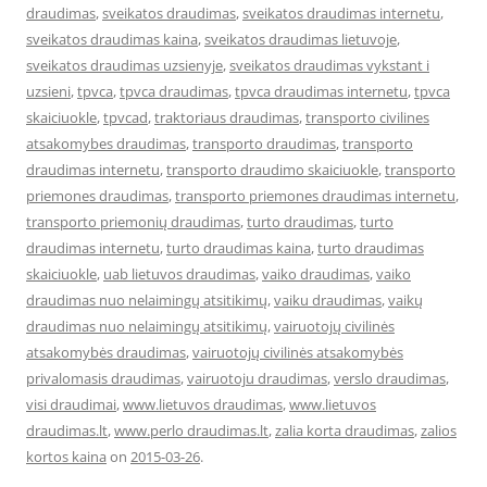
draudimas
,
sveikatos draudimas
,
sveikatos draudimas internetu
,
sveikatos draudimas kaina
,
sveikatos draudimas lietuvoje
,
sveikatos draudimas uzsienyje
,
sveikatos draudimas vykstant i
uzsieni
,
tpvca
,
tpvca draudimas
,
tpvca draudimas internetu
,
tpvca
skaiciuokle
,
tpvcad
,
traktoriaus draudimas
,
transporto civilines
atsakomybes draudimas
,
transporto draudimas
,
transporto
draudimas internetu
,
transporto draudimo skaiciuokle
,
transporto
priemones draudimas
,
transporto priemones draudimas internetu
,
transporto priemonių draudimas
,
turto draudimas
,
turto
draudimas internetu
,
turto draudimas kaina
,
turto draudimas
skaiciuokle
,
uab lietuvos draudimas
,
vaiko draudimas
,
vaiko
draudimas nuo nelaimingų atsitikimų
,
vaiku draudimas
,
vaikų
draudimas nuo nelaimingų atsitikimų
,
vairuotojų civilinės
atsakomybės draudimas
,
vairuotojų civilinės atsakomybės
privalomasis draudimas
,
vairuotoju draudimas
,
verslo draudimas
,
visi draudimai
,
www.lietuvos draudimas
,
www.lietuvos
draudimas.lt
,
www.perlo draudimas.lt
,
zalia korta draudimas
,
zalios
kortos kaina
on
2015-03-26
.