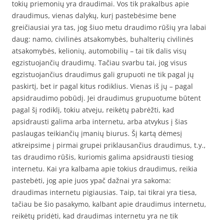
tokių priemonių yra draudimai. Vos tik prakalbus apie
draudimus, vienas dalykų, kurį pastebėsime bene
greičiausiai yra tas, jog šiuo metu draudimo rūšių yra labai
daug: namo, civilinės atsakomybės, buhalterių civilinės
atsakomybės, kelionių, automobilių – tai tik dalis visų
egzistuojančių draudimų. Tačiau svarbu tai, jog visus
egzistuojančius draudimus gali grupuoti ne tik pagal jų
paskirtį, bet ir pagal kitus rodiklius. Vienas iš jų – pagal
apsidraudimo pobūdį. Jei draudimus grupuotume būtent
pagal šį rodiklį, tokiu atveju, reikėtų pabrėžti, kad
apsidrausti galima arba internetu, arba atvykus į šias
paslaugas teikiančių įmanių biurus. Šį kartą dėmesį
atkreipsime į pirmai grupei priklausančius draudimus, t.y.,
tas draudimo rūšis, kuriomis galima apsidrausti tiesiog
internetu. Kai yra kalbama apie tokius draudimus, reikia
pastebėti, jog apie juos ypač dažnai yra sakoma:
draudimas internetu pigiausias. Taip, tai tikrai yra tiesa,
tačiau be šio pasakymo, kalbant apie draudimus internetu,
reikėtų pridėti, kad draudimas internetu yra ne tik