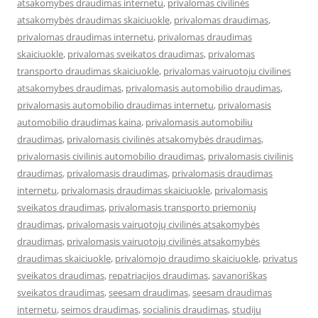
atsakomybes draudimas internetu
,
privalomas civilinės
atsakomybės draudimas skaiciuokle
,
privalomas draudimas
,
privalomas draudimas internetu
,
privalomas draudimas
skaiciuokle
,
privalomas sveikatos draudimas
,
privalomas
transporto draudimas skaiciuokle
,
privalomas vairuotoju civilines
atsakomybes draudimas
,
privalomasis automobilio draudimas
,
privalomasis automobilio draudimas internetu
,
privalomasis
automobilio draudimas kaina
,
privalomasis automobiliu
draudimas
,
privalomasis civilinės atsakomybės draudimas
,
privalomasis civilinis automobilio draudimas
,
privalomasis civilinis
draudimas
,
privalomasis draudimas
,
privalomasis draudimas
internetu
,
privalomasis draudimas skaiciuokle
,
privalomasis
sveikatos draudimas
,
privalomasis transporto priemonių
draudimas
,
privalomasis vairuotojų civilinės atsakomybės
draudimas
,
privalomasis vairuotojų civilinės atsakomybės
draudimas skaiciuokle
,
privalomojo draudimo skaiciuokle
,
privatus
sveikatos draudimas
,
repatriacijos draudimas
,
savanoriškas
sveikatos draudimas
,
seesam draudimas
,
seesam draudimas
internetu
,
seimos draudimas
,
socialinis draudimas
,
studiju