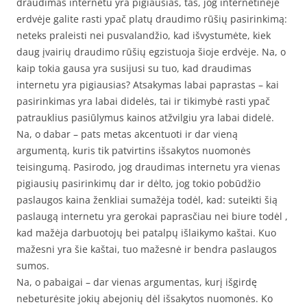
draudimas internetu yra pigiausias, tas, jog internetinėje
erdvėje galite rasti ypač platų draudimo rūšių pasirinkimą:
neteks praleisti nei pusvalandžio, kad išvystumėte, kiek
daug įvairių draudimo rūšių egzistuoja šioje erdvėje. Na, o
kaip tokia gausa yra susijusi su tuo, kad draudimas
internetu yra pigiausias? Atsakymas labai paprastas – kai
pasirinkimas yra labai didelės, tai ir tikimybė rasti ypač
patrauklius pasiūlymus kainos atžvilgiu yra labai didelė.
Na, o dabar – pats metas akcentuoti ir dar vieną
argumentą, kuris tik patvirtins išsakytos nuomonės
teisingumą. Pasirodo, jog draudimas internetu yra vienas
pigiausių pasirinkimų dar ir dėlto, jog tokio pobūdžio
paslaugos kaina ženkliai sumažėja todėl, kad: suteikti šią
paslaugą internetu yra gerokai paprasčiau nei biure todėl ,
kad mažėja darbuotojų bei patalpų išlaikymo kaštai. Kuo
mažesni yra šie kaštai, tuo mažesnė ir bendra paslaugos
sumos.
Na, o pabaigai – dar vienas argumentas, kurį išgirdę
nebeturėsite jokių abejonių dėl išsakytos nuomonės. Ko