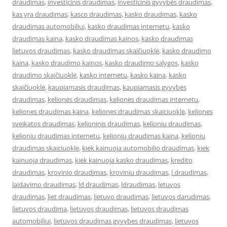
draudimas
,
investicinis draudimas
,
investicinis gyvybės draudimas
,
kas yra draudimas
,
kasco draudimas
,
kasko draudimas
,
kasko
draudimas automobiliui
,
kasko draudimas internetu
,
kasko
draudimas kaina
,
kasko draudimas kainos
,
kasko draudimas
lietuvos draudimas
,
kasko draudimas skaičiuoklė
,
kasko draudimo
kaina
,
kasko draudimo kainos
,
kasko draudimo salygos
,
kasko
draudimo skaičiuoklė
,
kasko internetu
,
kasko kaina
,
kasko
skaičiuoklė
,
kaupiamasis draudimas
,
kaupiamasis gyvybės
draudimas
,
kelionės draudimas
,
kelionės draudimas internetu
,
keliones draudimas kaina
,
keliones draudimas skaiciuokle
,
keliones
sveikatos draudimas
,
kelioninis draudimas
,
kelioniu draudimas
,
kelionių draudimas internetu
,
kelionių draudimas kaina
,
kelioniu
draudimas skaiciuokle
,
kiek kainuoja automobilio draudimas
,
kiek
kainuoja draudimas
,
kiek kainuoja kasko draudimas
,
kredito
draudimas
,
krovinio draudimas
,
kroviniu draudimas
,
l draudimas
,
laidavimo draudimas
,
ld draudimas
,
ldraudimas
,
letuvos
draudimas
,
liet draudimas
,
lietuvo draudimas
,
lietuvos darudimas
,
lietuvos draudima
,
lietuvos draudimas
,
lietuvos draudimas
automobiliui
,
lietuvos draudimas gyvybes draudimas
,
lietuvos