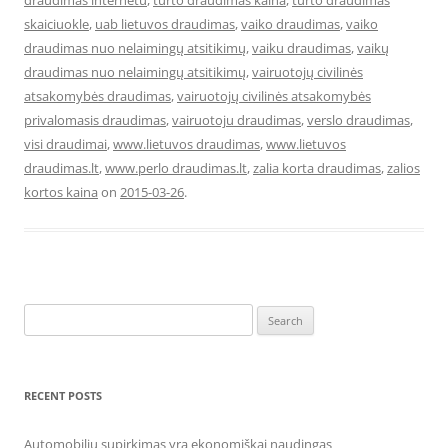
draudimas internetu
,
turto draudimas kaina
,
turto draudimas
skaiciuokle
,
uab lietuvos draudimas
,
vaiko draudimas
,
vaiko
draudimas nuo nelaimingų atsitikimų
,
vaiku draudimas
,
vaikų
draudimas nuo nelaimingų atsitikimų
,
vairuotojų civilinės
atsakomybės draudimas
,
vairuotojų civilinės atsakomybės
privalomasis draudimas
,
vairuotoju draudimas
,
verslo draudimas
,
visi draudimai
,
www.lietuvos draudimas
,
www.lietuvos
draudimas.lt
,
www.perlo draudimas.lt
,
zalia korta draudimas
,
zalios
kortos kaina
on
2015-03-26
.
Search
for:
RECENT POSTS
Automobilių supirkimas yra ekonomiškai naudingas