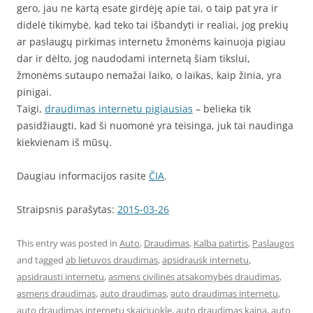
gero, jau ne kartą esate girdėję apie tai, o taip pat yra ir
didelė tikimybė, kad teko tai išbandyti ir realiai, jog prekių
ar paslaugų pirkimas internetu žmonėms kainuoja pigiau
dar ir dėlto, jog naudodami internetą šiam tikslui,
žmonėms sutaupo nemažai laiko, o laikas, kaip žinia, yra
pinigai.
Taigi,
draudimas internetu pigiausias
– belieka tik
pasidžiaugti, kad ši nuomonė yra teisinga, juk tai naudinga
kiekvienam iš mūsų.
Daugiau informacijos rasite
ČIA
.
Straipsnis parašytas:
2015-03-26
This entry was posted in
Auto
,
Draudimas
,
Kalba patirtis
,
Paslaugos
and tagged
ab lietuvos draudimas
,
apsidrausk internetu
,
apsidrausti internetu
,
asmens civilinės atsakomybės draudimas
,
asmens draudimas
,
auto draudimas
,
auto draudimas internetu
,
auto draudimas internetu skaiciuokle
,
auto draudimas kaina
,
auto