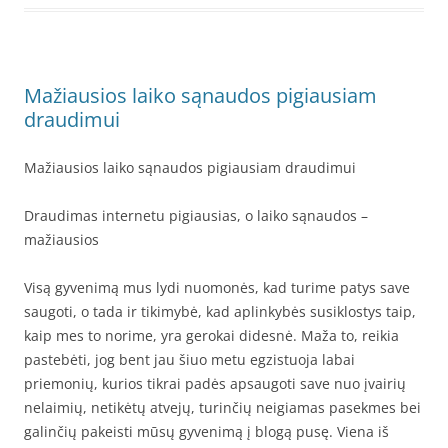
Mažiausios laiko sąnaudos pigiausiam
draudimui
Mažiausios laiko sąnaudos pigiausiam draudimui
Draudimas internetu pigiausias, o laiko sąnaudos –
mažiausios
Visą gyvenimą mus lydi nuomonės, kad turime patys save
saugoti, o tada ir tikimybė, kad aplinkybės susiklostys taip,
kaip mes to norime, yra gerokai didesnė. Maža to, reikia
pastebėti, jog bent jau šiuo metu egzistuoja labai
priemonių, kurios tikrai padės apsaugoti save nuo įvairių
nelaimių, netikėtų atvejų, turinčių neigiamas pasekmes bei
galinčių pakeisti mūsų gyvenimą į blogą pusę. Viena iš