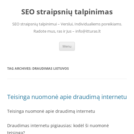
Skip
to
SEO straipsnių talpinimas
content
SEO straipsnių talpinimui – Verslui, Individualiems poreikiams.
Radote mus, ras ir Jus – info@itturas.lt
Menu
TAG ARCHIVES:
DRAUDIMAS LIETUVOS
Teisinga nuomonė apie draudimą internetu
Teisinga nuomonė apie draudimą internetu
Draudimas internetu pigiausias: kodėl ši nuomonė
teisinga?