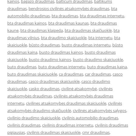
kainos
,
bagazo draudimas
,
balticum draudimas
,
baltikums
draudimas
,
bendrosios civilinės atsakomybės draudimas
,
bta
automobilio draudimas
,
bta draudimas
,
bta draudimas internetu
,
bta draudimas kainos
,
bta draudimas kaunas
,
bta draudimas
kaune
,
bta draudimas klaipeda
,
bta draudimas skaičiuoklė
,
bta
draudimas vilnius
,
bta draudimo skaiciuokle
,
bta internetu
,
bta
skaiciuokle
,
būsto draudimas
,
busto draudimas internetu
,
būsto
draudimas kaina
,
busto draudimas kainos
,
busto draudimas
skaiciuokle
,
busto draudimo kainos
,
busto draudimo skaiciuokle
,
buto draudimas
,
buto draudimas internetu
,
buto draudimas kaina
,
buto draudimas skaiciuokle
,
ca draudimas
,
car draudimas
,
casco
draudimas
,
casco draudimas skaiciuokle
,
casco draudimo
skaiciuokle
,
casko draudimas
,
civilinė atsakomybė
,
civilinės
atsakomybės draudimas
,
civilinės atsakomybės draudimas
internetu
,
civilines atsakomybes draudimas skaiciuokle
,
civilinės
atsakomybės draudimo skaičiuoklė
,
civilinės atsakomybės sąlygos
,
civilinio draudimo skaiciuokle
,
civilinis automobilio draudimas
,
civilinis draudimas
,
civilinis draudimas internetu
,
civilinis draudimas
pigiausias
,
civilinis draudimas skaiciuokle
,
cmr draudimas
,