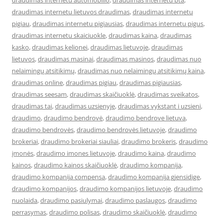
draudimas internetu automobilio
,
draudimas internetu bta
,
draudimas internetu lietuvos draudimas
,
draudimas internetu
pigiau
,
draudimas internetu pigiausias
,
draudimas internetu pigus
,
draudimas internetu skaiciuokle
,
draudimas kaina
,
draudimas
kasko
,
draudimas kelionei
,
draudimas lietuvoje
,
draudimas
lietuvos
,
draudimas masinai
,
draudimas masinos
,
draudimas nuo
nelaimingų atsitikimų
,
draudimas nuo nelaimingų atsitikimų kaina
,
draudimas online
,
draudimas pigiau
,
draudimas pigiausias
,
draudimas seesam
,
draudimas skaičiuoklė
,
draudimas sveikatos
,
draudimas tai
,
draudimas uzsienyje
,
draudimas vykstant i uzsieni
,
draudimo
,
draudimo bendrovė
,
draudimo bendrove lietuva
,
draudimo bendrovės
,
draudimo bendrovės lietuvoje
,
draudimo
brokeriai
,
draudimo brokeriai siauliai
,
draudimo brokeris
,
draudimo
įmonės
,
draudimo imones lietuvoje
,
draudimo kaina
,
draudimo
kainos
,
draudimo kainos skaičiuoklė
,
draudimo kompanija
,
draudimo kompanija compensa
,
draudimo kompanija gjensidige
,
draudimo kompanijos
,
draudimo kompanijos lietuvoje
,
draudimo
nuolaida
,
draudimo pasiulymai
,
draudimo paslaugos
,
draudimo
perrasymas
,
draudimo polisas
,
draudimo skaičiuoklė
,
draudimo