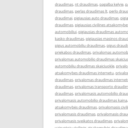
draudimas
,
nt draudimas
,
pagalba kelyje
,
p
draudimas
,
perlas draudimas lt
,
perlo drau
draudimai
,
pigiausias auto draudimas
,
pigi
draudimas
,
pigiausias civilines atsakomyb
automobiliui
,
pigiausias draudimas automob
kasko draudimas
,
pigiausias masinos drau
pigus automobiliu draudimas
,
pigus draud
priekabos draudimas
,
privalomas automob
privalomas automobilio draudimas skaiciu
automobiliu draudimas skaiciuokle
,
prival
atsakomybes draudimas internetu
,
privalo
draudimas
,
privalomas draudimas internet
draudimas
,
privalomas transporto draudim
draudimas
,
privalomasis automobilio drau
privalomasis automobilio draudimas kaina
atsakomybės draudimas
,
privalomasis civi
privalomasis draudimas
,
privalomasis drau
privalomasis sveikatos draudimas
,
privalo
vairuotojų civilinės atsakomybės draudima