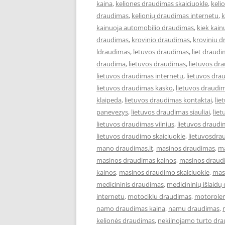
kaina
,
keliones draudimas skaiciuokle
,
keli
draudimas
,
kelionių draudimas internetu
,
k
kainuoja automobilio draudimas
,
kiek kai
draudimas
,
krovinio draudimas
,
kroviniu 
ldraudimas
,
letuvos draudimas
,
liet draud
draudima
,
lietuvos draudimas
,
lietuvos dr
lietuvos draudimas internetu
,
lietuvos dra
lietuvos draudimas kasko
,
lietuvos draudi
klaipeda
,
lietuvos draudimas kontaktai
,
lie
panevezys
,
lietuvos draudimas siauliai
,
lie
lietuvos draudimas vilnius
,
lietuvos draudi
lietuvos draudimo skaiciuokle
,
lietuvosdra
mano draudimas.lt
,
masinos draudimas
,
ma
masinos draudimas kainos
,
masinos draudi
kainos
,
masinos draudimo skaiciuokle
,
mas
medicininis draudimas
,
medicininių išlaidų
internetu
,
motociklu draudimas
,
motoroler
namo draudimas kaina
,
namu draudimas
,
kelionės draudimas
,
nekilnojamo turto dr