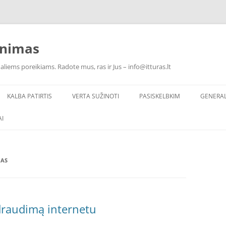
inimas
ualiems poreikiams. Radote mus, ras ir Jus – info@itturas.lt
KALBA PATIRTIS
VERTA SUŽINOTI
PASISKELBKIM
GENERA
I
IAS
draudimą internetu