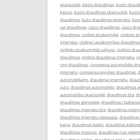
skaiciuokle
,
būsto draudimas
,
busto draud
kainos
,
busto draudimas skaiciuokle
,
busto
draudimas
,
buto draudimas internetu
,
but
car draudimas
,
casco draudimas
,
casco dra
draudimas
,
civilinė atsakomybė
,
civilinės
internetu
,
civilines atsakomybes draudimas
civilinės atsakomybės sąlygos
,
civilinio dr
draudimas
,
civilinis draudimas internetu
,
ci
cmr draudimas
,
compensa automobilio dr
internetu
,
compensa gyvybės draudimas
,
automobiliams
,
draudimai internetu
,
draud
auto
,
draudimas automobilio
,
draudimas a
automobiliui skaiciuokle
,
draudimas bta
,
dr
draudimas gjensidige
,
draudimas i baltarusi
draudimas internetu bta
,
draudimas intern
draudimas internetu pigiausias
,
draudimas 
kaina
,
draudimas kasko
,
draudimas kelione
draudimas masinos
,
draudimas nuo nelaim
draudimas online
,
draudimas pigiau
,
draud