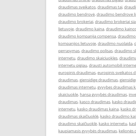
draudimas sveikatos
,
draudimas tai
,
draudi
draudimo bendrovė
,
draudimo bendrove l
draudimo brokeriai
,
draudimo brokeriai siau
lietuvoje
,
draudimo kaina
,
draudimo kaino
draudimo kompanija compensa
,
draudimo 
kompanijos lietuvoje
,
draudimo nuolaida
,
perrasymas
,
draudimo polisas
,
draudimo sk
internetu
,
draudimo skaiciuokles
,
draudimu
internetu pigiau
,
drausti automobili intern
europinis draudimas
,
europinis sveikatos 
draudimas
,
gjensidige draudimas
,
gjensidi
draudimas internetu
,
gyvybes draudimas k
skaiciuokle
,
hansa gyvybės draudimas
,
inve
draudimas
,
kasco draudimas
,
kasko draud
internetu
,
kasko draudimas kaina
,
kasko d
draudimas skaičiuoklė
,
kasko draudimo ka
draudimo skaičiuoklė
,
kasko internetu
,
kas
kaupiamasis gyvybės draudimas
,
kelionės