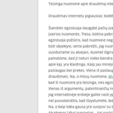
Teisinga nuomonė apie draudimą int
Draudimas internetu pigiausias: kodė
Šiandien egzistuoja daugybė pačių įvai
įvairios nuomonės. Tiesa, būtina pabrė
egzistuoja požiūris, kad nuomonė negal
būti objektyvi, verta pabrėžti, jog nuo
susiduriame su atvejais, kuomet išgirs
pamatome, kad ji neturi nieko bendra s
apie ką), yra klaidinga. Kaip jau minė
paslaugas bei prekes. Viena iš paslau
draudimais. Na, o mūsų nuomone,
dr
kad ši nuomonė yra teisinga, nes egzi
Vienas iš argumentų, patvirtinančių n
jog internetinėje erdvėje galite rasti 
nei pusvalandžio, kad išvystumėte, kie
Na, o kaip tokia gausa yra susijusi su
Atsakymas labai paprastas – kai pasirin