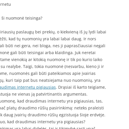
ernetu
l ši nuomonė teisinga?
riausių paslaugų bei prekių, o kiekvieną iš jų lydi labai
žti, kad tų nuomonių yra labai labai daug. Ir nors
i būti nei gera, nei bloga, nes ji paprasčiausiai negali
monė gali būti teisingai arba klaidinga. Juk neretai
tame vienokią ar kitokią nuomonę ir tik po kurio laiko
u realybe. Taigi, tokia nuomonė (nesvarbu, kieno ji ir
jome, nuomonės gali būti pateikiamos apie įvairias
gų, kuri taip pat bus neatsiejama nuo nuomonių, yra
audimas internetu pigiausias
. Drąsiai iš karto teigiame,
stuoja ne vienas ją patvirtinantis argumentas.
uomonę, kad draudimas internetu yra pigiausias, tas,
ypač platų draudimo rūšių pasirinkimą: neteks praleisti
k daug įvairių draudimo rūšių egzistuoja šioje erdvėje.
 tuo, kad draudimas internetu yra pigiausias?
kimas yra labai didelės, tai ir tikimybė rasti ypač