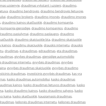
mas uzsienyje
,
draudimas vykstant i uzsieni
,
draudimo
,
ietuva
,
draudimo bendrovės
,
draudimo bendrovės lietuvoje
,
liai
,
draudimo brokeris
,
draudimo įmonės
,
draudimo imones
s
,
draudimo kainos skaičiuoklė
,
draudimo kompanija
,
kompanija gjensidige
,
draudimo kompanijos
,
draudimo
draudimo pasiulymai
,
draudimo paslaugos
,
draudimo
aičiuoklė
,
draudimo skaiciuokle bta
,
draudimo skaiciuokle
 kainos
,
draudimu skaiciuokle
,
drauskis internetu
,
drauskis
etu
,
drudimas
,
e draudimas
,
edraudimas
,
eta draudimas
,
draudimas
,
givybes draudimas
,
gjensidige automobilio
ge draudimas internetu
,
gyvybės draudimas
,
gyvybes
aina
,
gyvybes draudimas skaiciuokle
,
gyvybes draudimo
sticinis draudimas
,
investicinis gyvybės draudimas
,
kas yra
imas
,
kasko draudimas automobiliui
,
kasko draudimas
raudimas kainos
,
kasko draudimas lietuvos draudimas
,
kasko
ina
,
kasko draudimo kainos
,
kasko draudimo salygos
,
kasko
ko kaina
,
kasko skaičiuoklė
,
kaupiamasis draudimas
,
 draudimas
,
kelionės draudimas internetu
,
keliones draudimas