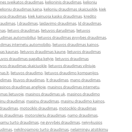
ones sveikatos draudimas
,
kelioninis draudimas
,
kelioniu
elionių draudimas kaina
,
kelioniu draudimas skaiciuokle
,
kiek
nuoja draudimas
,
kiek kainuoja kasko draudimas
,
kredito
draudimas
,
l draudimas
,
laidavimo draudimas
,
ld draudimas
,
imas
,
lietuvo draudimas
,
lietuvos darudimas
,
lietuvos
audimas automobiliui
,
lietuvos draudimas gyvybes draudimas
,
udimas internetu automobilio
,
lietuvos draudimas kainos
,
mas kaunas
,
lietuvos draudimas kaune
,
lietuvos draudimas
tuvos draudimas pagalba kelyje
,
lietuvos draudimas
tuvos draudimas skaiciuokle
,
lietuvos draudimas vilniuje
,
mas.lt
,
lietuvos draudimo
,
lietuvos draudimo kompanijos
,
udimas
,
lituvos draudimas
,
lt draudimas
,
mano draudimas
,
sinos draudimas anglijoje
,
masinos draudimas internetu
,
mas lietuvoje
,
masinos draudimas uk
,
masinos draudimo
inu draudimai
,
masinu draudimas
,
masinu draudimo kainos
,
 draudimas
,
motociklo draudimas
,
motociklo draudimas
io draudimas
,
motoroleriu draudimas
,
namo draudimas
,
namu turto draudimas
,
ne gyvybės draudimas
,
neįvykusios
audimas
,
nekilnojamojo turto draudimas
,
nelaimingų atsitikimų