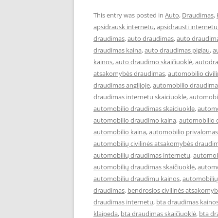
This entry was posted in
Auto
,
Draudimas
,
apsidrausk internetu
,
apsidrausti internetu
draudimas
,
auto draudimas
,
auto draudima
draudimas kaina
,
auto draudimas pigiau
,
a
kainos
,
auto draudimo skaičiuoklė
,
autodr
atsakomybės draudimas
,
automobilio civil
draudimas anglijoje
,
automobilio draudimas
draudimas internetu skaiciuokle
,
automobil
automobilio draudimas skaiciuokle
,
automo
automobilio draudimo kaina
,
automobilio 
automobilio kaina
,
automobilio privalomas
automobilių civilinės atsakomybės draudi
automobilių draudimas internetu
,
automob
automobilių draudimas skaičiuoklė
,
automo
automobiliu draudimu kainos
,
automobilių
draudimas
,
bendrosios civilinės atsakomy
draudimas internetu
,
bta draudimas kaino
klaipeda
,
bta draudimas skaičiuoklė
,
bta dr