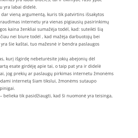
u yra labai didelė.
 dar vieną argumentą, kuris tik patvirtins išsakytos
raudimas internetu yra vienas pigiausių pasirinkimų
gos kaina ženkliai sumažėja todėl, kad: suteikti šią
čiau nei biure todėl , kad mažėja darbuotojų bei
 yra šie kaštai, tuo mažesnė ir bendra paslaugos
, kurį išgirdę nebeturėsite jokių abejonių dėl
tą esate girdėję apie tai, o taip pat yra ir didelė
aliai, jog prekių ar paslaugų pirkimas internetu žmonėms
dodami internetą šiam tikslui, žmonėms sutaupo
pinigai.
– belieka tik pasidžiaugti, kad ši nuomonė yra teisinga,