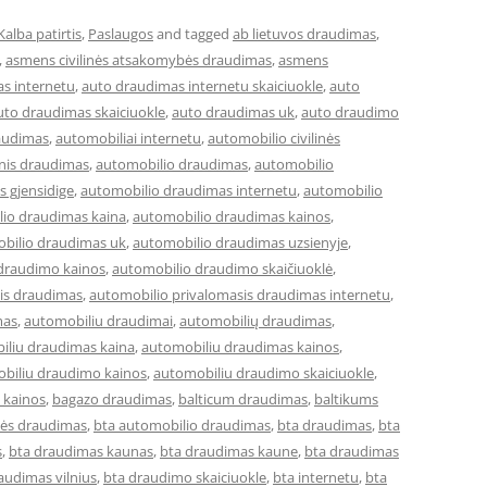
Kalba patirtis
,
Paslaugos
and tagged
ab lietuvos draudimas
,
,
asmens civilinės atsakomybės draudimas
,
asmens
s internetu
,
auto draudimas internetu skaiciuokle
,
auto
uto draudimas skaiciuokle
,
auto draudimas uk
,
auto draudimo
audimas
,
automobiliai internetu
,
automobilio civilinės
inis draudimas
,
automobilio draudimas
,
automobilio
 gjensidige
,
automobilio draudimas internetu
,
automobilio
io draudimas kaina
,
automobilio draudimas kainos
,
bilio draudimas uk
,
automobilio draudimas uzsienyje
,
draudimo kainos
,
automobilio draudimo skaičiuoklė
,
is draudimas
,
automobilio privalomasis draudimas internetu
,
mas
,
automobiliu draudimai
,
automobilių draudimas
,
iliu draudimas kaina
,
automobiliu draudimas kainos
,
biliu draudimo kainos
,
automobiliu draudimo skaiciuokle
,
 kainos
,
bagazo draudimas
,
balticum draudimas
,
baltikums
bės draudimas
,
bta automobilio draudimas
,
bta draudimas
,
bta
s
,
bta draudimas kaunas
,
bta draudimas kaune
,
bta draudimas
audimas vilnius
,
bta draudimo skaiciuokle
,
bta internetu
,
bta