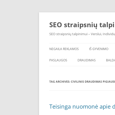
Skip
to
content
SEO straipsnių talp
SEO straipsnių talpinimui – Verslui, Individ
NEGAILA REKLAMOS
IŠ GYVENIMO
PASLAUGOS
DRAUDIMAS
BALDA
TAG ARCHIVES:
CIVILINIS DRAUDIMAS PIGIAUS
Teisinga nuomonė apie 