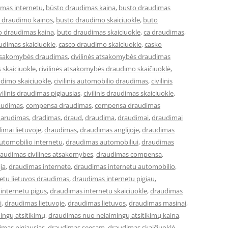
imas internetu
,
būsto draudimas kaina
,
busto draudimas
 draudimo kainos
,
busto draudimo skaiciuokle
,
buto
o draudimas kaina
,
buto draudimas skaiciuokle
,
ca draudimas
,
udimas skaiciuokle
,
casco draudimo skaiciuokle
,
casko
 atsakomybės draudimas
,
civilinės atsakomybės draudimas
 skaiciuokle
,
civilinės atsakomybės draudimo skaičiuoklė
,
audimo skaiciuokle
,
civilinis automobilio draudimas
,
civilinis
vilinis draudimas pigiausias
,
civilinis draudimas skaiciuokle
,
audimas
,
compensa draudimas
,
compensa draudimas
darudimas
,
dradimas
,
draud
,
draudima
,
draudimai
,
draudimai
imai lietuvoje
,
draudimas
,
draudimas anglijoje
,
draudimas
utomobilio internetu
,
draudimas automobiliui
,
draudimas
audimas civilines atsakomybes
,
draudimas compensa
,
ja
,
draudimas internete
,
draudimas internetu automobilio
,
etu lietuvos draudimas
,
draudimas internetu pigiau
,
internetu pigus
,
draudimas internetu skaiciuokle
,
draudimas
i
,
draudimas lietuvoje
,
draudimas lietuvos
,
draudimas masinai
,
ingų atsitikimų
,
draudimas nuo nelaimingų atsitikimų kaina
,
imas pigiausias
,
draudimas seesam
,
draudimas skaičiuoklė
,