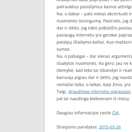
patrauklius pasiūlymus kainos atžvilgi
Na, o dabar – pats metas akcentuoti ir
nuomonės teisingumą. Pasirodo, jog d
dar ir dėlto, jog tokio pobūdžio paslau
paslaugą internetu yra gerokai papras
patalpų išlaikymo kaštai. Kuo mažesni
sumos.
Na, o pabaigai – dar vienas argumentas
išsakytos nuomonės. Ko gero, jau ne kar
tikimybė, kad teko tai išbandyti ir re
kainuoja pigiau dar ir dėlto, jog nau
nemažai laiko, o laikas, kaip žinia, yra 
Taigi,
draudimas internetu pigiausias
juk tai naudinga kiekvienam iš mūsų.
Daugiau informacijos rasite
ČIA
.
Straipsnis parašytas:
2015-03-26