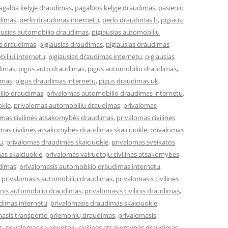
agalba kelyje draudimas
,
pagalbos kelyje draudimas
,
pasienio
dimas
,
perlo draudimas internetu
,
perlo draudimas.lt
,
pigiausi
ausias automobilio draudimas
,
pigiausias automobiliu
es draudimas
,
pigiausias draudimas
,
pigiausias draudimas
iliui internetu
,
pigiausias draudimas internetu
,
pigiausias
dimas
,
pigus auto draudimas
,
pigus automobilio draudimas
,
imas
,
pigus draudimas internetu
,
pigus draudimas uk
,
ilio draudimas
,
privalomas automobilio draudimas internetu
,
okle
,
privalomas automobiliu draudimas
,
privalomas
omas civilinės atsakomybės draudimas
,
privalomas civilines
mas civilinės atsakomybės draudimas skaiciuokle
,
privalomas
u
,
privalomas draudimas skaiciuokle
,
privalomas sveikatos
as skaiciuokle
,
privalomas vairuotoju civilines atsakomybes
dimas
,
privalomasis automobilio draudimas internetu
,
,
privalomasis automobiliu draudimas
,
privalomasis civilinės
linis automobilio draudimas
,
privalomasis civilinis draudimas
,
dimas internetu
,
privalomasis draudimas skaiciuokle
,
masis transporto priemonių draudimas
,
privalomasis
s
,
privalomasis vairuotojų civilinės atsakomybės draudimas