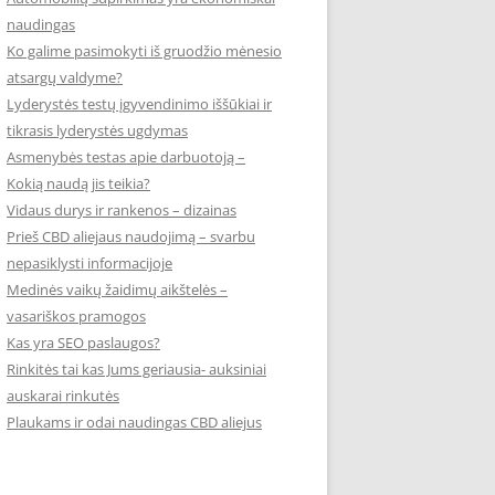
naudingas
Ko galime pasimokyti iš gruodžio mėnesio
atsargų valdyme?
Lyderystės testų įgyvendinimo iššūkiai ir
tikrasis lyderystės ugdymas
Asmenybės testas apie darbuotoją –
Kokią naudą jis teikia?
Vidaus durys ir rankenos – dizainas
Prieš CBD aliejaus naudojimą – svarbu
nepasiklysti informacijoje
Medinės vaikų žaidimų aikštelės –
vasariškos pramogos
Kas yra SEO paslaugos?
Rinkitės tai kas Jums geriausia- auksiniai
auskarai rinkutės
Plaukams ir odai naudingas CBD aliejus