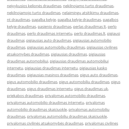
neįvykusios kelionės draudimas
,
nekilnojamo turto draudimas
,
nekilnojamojo turto draudimas
,
nelaimingų atsitikimų draudimas
,
nt draudimas
,
pagalba kelyje
,
pagalba kelyje draudimas
,
pagalbos
kelyje draudimas
,
pasienio draudimas
,
perlas draudimas lt
,
perlo
draudimas
,
perlo draudimas internetu
,
perlo draudimas.lt
,
pigiausi
draudimai
,
pigiausias auto draudimas
,
pigiausias automobilio
draudimas
,
pigiausias automobiliu draudimas
,
pigiausias civilines
atsakomybes draudimas
,
pigiausias draudimas
,
pigiausias
draudimas automobiliui
,
pigiausias draudimas automobiliui
internetu
,
pigiausias draudimas internetu
,
pigiausias kasko
draudimas
,
pigiausias masinos draudimas
,
pigus auto draudimas
,
pigus automobilio draudimas
,
pigus automobiliu draudimas
,
pigus
draudimas
,
pigus draudimas internetu
,
pigus draudimas uk
,
priekabos draudimas
,
privalomas automobilio draudimas
,
privalomas automobilio draudimas internetu
,
privalomas
automobilio draudimas skaiciuokle
,
privalomas automobiliu
draudimas
,
privalomas automobiliu draudimas skaiciuokle
,
privalomas civilinės atsakomybės draudimas
,
privalomas civilines