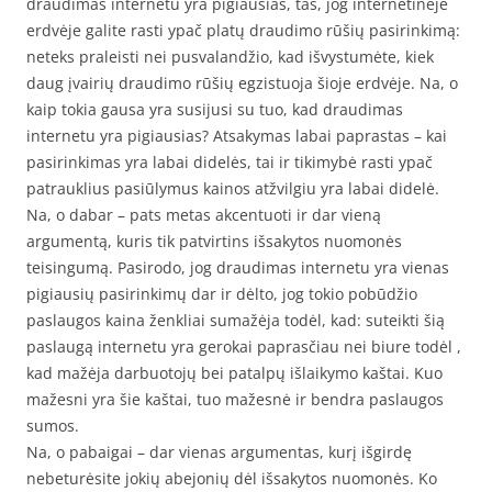
draudimas internetu yra pigiausias, tas, jog internetinėje
erdvėje galite rasti ypač platų draudimo rūšių pasirinkimą:
neteks praleisti nei pusvalandžio, kad išvystumėte, kiek
daug įvairių draudimo rūšių egzistuoja šioje erdvėje. Na, o
kaip tokia gausa yra susijusi su tuo, kad draudimas
internetu yra pigiausias? Atsakymas labai paprastas – kai
pasirinkimas yra labai didelės, tai ir tikimybė rasti ypač
patrauklius pasiūlymus kainos atžvilgiu yra labai didelė.
Na, o dabar – pats metas akcentuoti ir dar vieną
argumentą, kuris tik patvirtins išsakytos nuomonės
teisingumą. Pasirodo, jog draudimas internetu yra vienas
pigiausių pasirinkimų dar ir dėlto, jog tokio pobūdžio
paslaugos kaina ženkliai sumažėja todėl, kad: suteikti šią
paslaugą internetu yra gerokai paprasčiau nei biure todėl ,
kad mažėja darbuotojų bei patalpų išlaikymo kaštai. Kuo
mažesni yra šie kaštai, tuo mažesnė ir bendra paslaugos
sumos.
Na, o pabaigai – dar vienas argumentas, kurį išgirdę
nebeturėsite jokių abejonių dėl išsakytos nuomonės. Ko