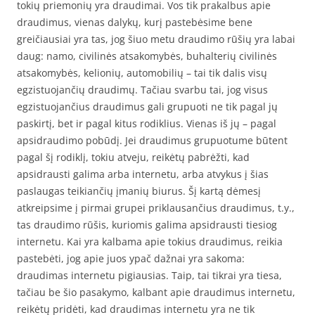
tokių priemonių yra draudimai. Vos tik prakalbus apie
draudimus, vienas dalykų, kurį pastebėsime bene
greičiausiai yra tas, jog šiuo metu draudimo rūšių yra labai
daug: namo, civilinės atsakomybės, buhalterių civilinės
atsakomybės, kelionių, automobilių – tai tik dalis visų
egzistuojančių draudimų. Tačiau svarbu tai, jog visus
egzistuojančius draudimus gali grupuoti ne tik pagal jų
paskirtį, bet ir pagal kitus rodiklius. Vienas iš jų – pagal
apsidraudimo pobūdį. Jei draudimus grupuotume būtent
pagal šį rodiklį, tokiu atveju, reikėtų pabrėžti, kad
apsidrausti galima arba internetu, arba atvykus į šias
paslaugas teikiančių įmanių biurus. Šį kartą dėmesį
atkreipsime į pirmai grupei priklausančius draudimus, t.y.,
tas draudimo rūšis, kuriomis galima apsidrausti tiesiog
internetu. Kai yra kalbama apie tokius draudimus, reikia
pastebėti, jog apie juos ypač dažnai yra sakoma:
draudimas internetu pigiausias. Taip, tai tikrai yra tiesa,
tačiau be šio pasakymo, kalbant apie draudimus internetu,
reikėtų pridėti, kad draudimas internetu yra ne tik