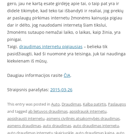
gero, jau ne kartą esate girdėję apie tai, o taip pat yra ir
didelė tikimybė, kad teko tai išbandyti ir realiai, jog prekių
ar paslaugų pirkimas internetu žmonėms kainuoja pigiau
dar ir dėlto, jog naudodami internetą šiam tikslui,
žmonėms sutaupo nemažai laiko, o laikas, kaip žinia, yra
pinigai.
Taigi,
draudimas internetu pigiausias
– belieka tik
pasidžiaugti, kad ši nuomonė yra teisinga, juk tai naudinga
kiekvienam iš mūsų.
Daugiau informacijos rasite
ČIA
.
Straipsnis parašytas:
2015-03-26
This entry was posted in
Auto
,
Draudimas
,
Kalba patirtis
,
Paslaugos
and tagged
ab lietuvos draudimas
,
apsidrausk internetu
,
apsidrausti internetu
,
asmens civilinės atsakomybės draudimas
,
asmens draudimas
,
auto draudimas
,
auto draudimas internetu
,
auto draudimas internetu skaiciuokle
,
auto draudimas kaina
,
auto