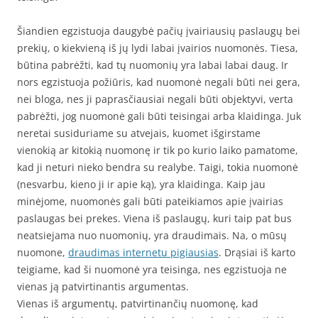
Šiandien egzistuoja daugybė pačių įvairiausių paslaugų bei
prekių, o kiekvieną iš jų lydi labai įvairios nuomonės. Tiesa,
būtina pabrėžti, kad tų nuomonių yra labai labai daug. Ir
nors egzistuoja požiūris, kad nuomonė negali būti nei gera,
nei bloga, nes ji paprasčiausiai negali būti objektyvi, verta
pabrėžti, jog nuomonė gali būti teisingai arba klaidinga. Juk
neretai susiduriame su atvejais, kuomet išgirstame
vienokią ar kitokią nuomonę ir tik po kurio laiko pamatome,
kad ji neturi nieko bendra su realybe. Taigi, tokia nuomonė
(nesvarbu, kieno ji ir apie ką), yra klaidinga. Kaip jau
minėjome, nuomonės gali būti pateikiamos apie įvairias
paslaugas bei prekes. Viena iš paslaugų, kuri taip pat bus
neatsiejama nuo nuomonių, yra draudimais. Na, o mūsų
nuomone,
draudimas internetu pigiausias
. Drąsiai iš karto
teigiame, kad ši nuomonė yra teisinga, nes egzistuoja ne
vienas ją patvirtinantis argumentas.
Vienas iš argumentų, patvirtinančių nuomonę, kad