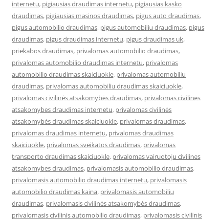
internetu
,
pigiausias draudimas internetu
,
pigiausias kasko
draudimas
,
pigiausias masinos draudimas
,
pigus auto draudimas
,
pigus automobilio draudimas
,
pigus automobiliu draudimas
,
pigus
draudimas
,
pigus draudimas internetu
,
pigus draudimas uk
,
priekabos draudimas
,
privalomas automobilio draudimas
,
privalomas automobilio draudimas internetu
,
privalomas
automobilio draudimas skaiciuokle
,
privalomas automobiliu
draudimas
,
privalomas automobiliu draudimas skaiciuokle
,
privalomas civilinės atsakomybės draudimas
,
privalomas civilines
atsakomybes draudimas internetu
,
privalomas civilinės
atsakomybės draudimas skaiciuokle
,
privalomas draudimas
,
privalomas draudimas internetu
,
privalomas draudimas
skaiciuokle
,
privalomas sveikatos draudimas
,
privalomas
transporto draudimas skaiciuokle
,
privalomas vairuotoju civilines
atsakomybes draudimas
,
privalomasis automobilio draudimas
,
privalomasis automobilio draudimas internetu
,
privalomasis
automobilio draudimas kaina
,
privalomasis automobiliu
draudimas
,
privalomasis civilinės atsakomybės draudimas
,
privalomasis civilinis automobilio draudimas
,
privalomasis civilinis