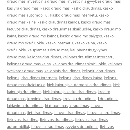
draudimas
,
investicinis draudimas
,
investicinis gyvybės draudimas
,
kas yra draudimas
,
kasco draudimas
,
kasko draudimas
,
kasko
draudimas automobiliui
,
kasko draudimas internetu
,
kasko
draudimas kaina
,
kasko draudimas kainos
,
kasko draudimas
lietuvos draudimas
,
kasko draudimas skaičiuoklė
,
kasko draudimo
kaina
,
kasko draudimo kainos
,
kasko draudimo salygos
,
kasko
draudimo skaičiuoklė
,
kasko internetu
,
kasko kaina
,
kasko
skaičiuoklė
,
kaupiamasis draudimas
,
kaupiamasis gyvybės
draudimas
,
kelionės draudimas
,
kelionės draudimas internetu
,
keliones draudimas kaina
,
keliones draudimas skaiciuokle
,
keliones
sveikatos draudimas
,
kelioninis draudimas
,
kelioniu draudimas
,
kelionių draudimas internetu
,
kelionių draudimas kaina
,
kelioniu
draudimas skaiciuokle
,
kiek kainuoja automobilio draudimas
,
kiek
kainuoja draudimas
,
kiek kainuoja kasko draudimas
,
kredito
draudimas
,
krovinio draudimas
,
kroviniu draudimas
,
l draudimas
,
laidavimo draudimas
,
ld draudimas
,
ldraudimas
,
letuvos
draudimas
,
liet draudimas
,
lietuvo draudimas
,
lietuvos darudimas
,
lietuvos draudima
,
lietuvos draudimas
,
lietuvos draudimas
automobiliui
,
lietuvos draudimas gyvybes draudimas
,
lietuvos