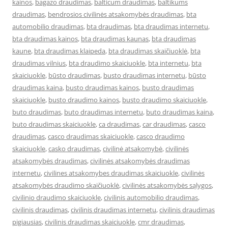
kainos
,
bagazo draudimas
,
balticum draudimas
,
baltikums
draudimas
,
bendrosios civilinės atsakomybės draudimas
,
bta
automobilio draudimas
,
bta draudimas
,
bta draudimas internetu
,
bta draudimas kainos
,
bta draudimas kaunas
,
bta draudimas
kaune
,
bta draudimas klaipeda
,
bta draudimas skaičiuoklė
,
bta
draudimas vilnius
,
bta draudimo skaiciuokle
,
bta internetu
,
bta
skaiciuokle
,
būsto draudimas
,
busto draudimas internetu
,
būsto
draudimas kaina
,
busto draudimas kainos
,
busto draudimas
skaiciuokle
,
busto draudimo kainos
,
busto draudimo skaiciuokle
,
buto draudimas
,
buto draudimas internetu
,
buto draudimas kaina
,
buto draudimas skaiciuokle
,
ca draudimas
,
car draudimas
,
casco
draudimas
,
casco draudimas skaiciuokle
,
casco draudimo
skaiciuokle
,
casko draudimas
,
civilinė atsakomybė
,
civilinės
atsakomybės draudimas
,
civilinės atsakomybės draudimas
internetu
,
civilines atsakomybes draudimas skaiciuokle
,
civilinės
atsakomybės draudimo skaičiuoklė
,
civilinės atsakomybės sąlygos
,
civilinio draudimo skaiciuokle
,
civilinis automobilio draudimas
,
civilinis draudimas
,
civilinis draudimas internetu
,
civilinis draudimas
pigiausias
,
civilinis draudimas skaiciuokle
,
cmr draudimas
,