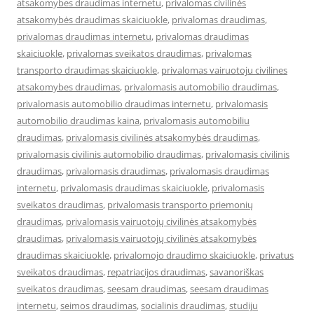
atsakomybes draudimas internetu
,
privalomas civilinės
atsakomybės draudimas skaiciuokle
,
privalomas draudimas
,
privalomas draudimas internetu
,
privalomas draudimas
skaiciuokle
,
privalomas sveikatos draudimas
,
privalomas
transporto draudimas skaiciuokle
,
privalomas vairuotoju civilines
atsakomybes draudimas
,
privalomasis automobilio draudimas
,
privalomasis automobilio draudimas internetu
,
privalomasis
automobilio draudimas kaina
,
privalomasis automobiliu
draudimas
,
privalomasis civilinės atsakomybės draudimas
,
privalomasis civilinis automobilio draudimas
,
privalomasis civilinis
draudimas
,
privalomasis draudimas
,
privalomasis draudimas
internetu
,
privalomasis draudimas skaiciuokle
,
privalomasis
sveikatos draudimas
,
privalomasis transporto priemonių
draudimas
,
privalomasis vairuotojų civilinės atsakomybės
draudimas
,
privalomasis vairuotojų civilinės atsakomybės
draudimas skaiciuokle
,
privalomojo draudimo skaiciuokle
,
privatus
sveikatos draudimas
,
repatriacijos draudimas
,
savanoriškas
sveikatos draudimas
,
seesam draudimas
,
seesam draudimas
internetu
,
seimos draudimas
,
socialinis draudimas
,
studiju