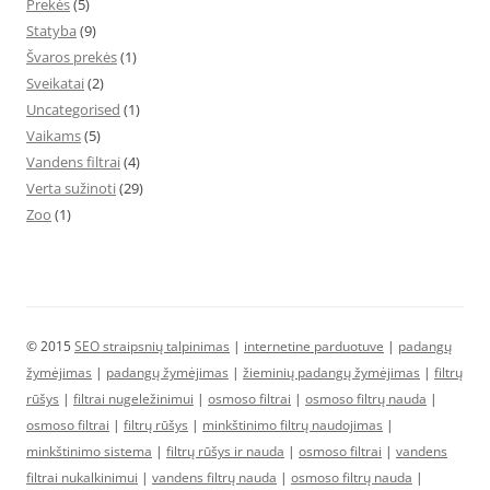
Prekės
(5)
Statyba
(9)
Švaros prekės
(1)
Sveikatai
(2)
Uncategorised
(1)
Vaikams
(5)
Vandens filtrai
(4)
Verta sužinoti
(29)
Zoo
(1)
© 2015
SEO straipsnių talpinimas
|
internetine parduotuve
|
padangų
žymėjimas
|
padangų žymėjimas
|
žieminių padangų žymėjimas
|
filtrų
rūšys
|
filtrai nugeležinimui
|
osmoso filtrai
|
osmoso filtrų nauda
|
osmoso filtrai
|
filtrų rūšys
|
minkštinimo filtrų naudojimas
|
minkštinimo sistema
|
filtrų rūšys ir nauda
|
osmoso filtrai
|
vandens
filtrai nukalkinimui
|
vandens filtrų nauda
|
osmoso filtrų nauda
|