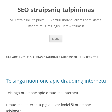
Skip
to
SEO straipsnių talpinimas
content
SEO straipsnių talpinimui – Verslui, Individualiems poreikiams.
Radote mus, ras ir Jus – info@itturas.lt
Menu
TAG ARCHIVES:
PIGIAUSIAS DRAUDIMAS AUTOMOBILIUI INTERNETU
Teisinga nuomonė apie draudimą internetu
Teisinga nuomonė apie draudimą internetu
Draudimas internetu pigiausias: kodėl ši nuomonė
teisinga?