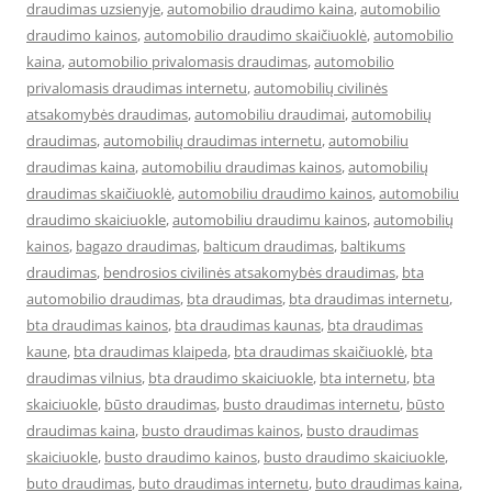
draudimas uzsienyje
,
automobilio draudimo kaina
,
automobilio
draudimo kainos
,
automobilio draudimo skaičiuoklė
,
automobilio
kaina
,
automobilio privalomasis draudimas
,
automobilio
privalomasis draudimas internetu
,
automobilių civilinės
atsakomybės draudimas
,
automobiliu draudimai
,
automobilių
draudimas
,
automobilių draudimas internetu
,
automobiliu
draudimas kaina
,
automobiliu draudimas kainos
,
automobilių
draudimas skaičiuoklė
,
automobiliu draudimo kainos
,
automobiliu
draudimo skaiciuokle
,
automobiliu draudimu kainos
,
automobilių
kainos
,
bagazo draudimas
,
balticum draudimas
,
baltikums
draudimas
,
bendrosios civilinės atsakomybės draudimas
,
bta
automobilio draudimas
,
bta draudimas
,
bta draudimas internetu
,
bta draudimas kainos
,
bta draudimas kaunas
,
bta draudimas
kaune
,
bta draudimas klaipeda
,
bta draudimas skaičiuoklė
,
bta
draudimas vilnius
,
bta draudimo skaiciuokle
,
bta internetu
,
bta
skaiciuokle
,
būsto draudimas
,
busto draudimas internetu
,
būsto
draudimas kaina
,
busto draudimas kainos
,
busto draudimas
skaiciuokle
,
busto draudimo kainos
,
busto draudimo skaiciuokle
,
buto draudimas
,
buto draudimas internetu
,
buto draudimas kaina
,