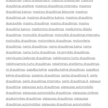
draudimas
,
mano draudimas.lt
,
masinos draudimas
,
masinos
draudimas anglijoje
,
masinos draudimas internetu
,
masinos
draudimas kainos
,
masinos draudimas lietuvoje
,
masinos
draudimas uk
,
masinos draudimo kainos
,
masinos draudimo
skaiciuokle
,
masinu draudimai
,
masinu draudimas
,
masinu
draudimo kainos
,
medicininis draudimas
,
medicininių išlaidų
draudimas
,
motociklo draudimas
,
motociklo draudimas internetu
,
motociklu draudimas
,
motorolerio draudimas
,
motoroleriu
draudimas
,
namo draudimas
,
namo draudimas kaina
,
namu
draudimas
,
namu turto draudimas
,
ne gyvybės draudimas
,
neįvykusios kelionės draudimas
,
nekilnojamo turto draudimas
,
nekilnojamojo turto draudimas
,
nelaimingų atsitikimų draudimas
,
nt draudimas
,
pagalba kelyje
,
pagalba kelyje draudimas
,
pagalbos
kelyje draudimas
,
pasienio draudimas
,
perlas draudimas lt
,
perlo
draudimas
,
perlo draudimas internetu
,
perlo draudimas.lt
,
pigiausi
draudimai
,
pigiausias auto draudimas
,
pigiausias automobilio
draudimas
,
pigiausias automobiliu draudimas
,
pigiausias civilines
atsakomybes draudimas
,
pigiausias draudimas
,
pigiausias
draudimas automobiliui
,
pigiausias draudimas automobiliui