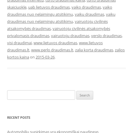
draudimas internetu
,
turto draudimas kaina
,
turto draudimas
skaiciuokle
,
uab lietuvos draudimas
,
vaiko draudimas
,
vaiko
draudimas nuo nelaimingų atsitikimų
,
vaiku draudimas
,
vaikų
draudimas nuo nelaimingų atsitikimų
,
vairuotojų civilinės
atsakomybės draudimas
,
vairuotojų civilinės atsakomybės
privalomasis draudimas
,
vairuotoju draudimas
,
verslo draudimas
,
visi draudimai
,
www.lietuvos draudimas
,
www.lietuvos
draudimas.lt
,
www.perlo draudimas.lt
,
zalia korta draudimas
,
zalios
kortos kaina
on
2015-03-26
.
Search
for:
RECENT POSTS
Automobilių supirkimas yra ekonomiškai naudingas