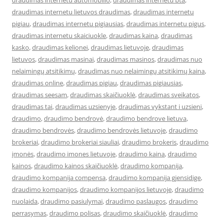
draudimas internetu automobilio
,
draudimas internetu bta
,
draudimas internetu lietuvos draudimas
,
draudimas internetu
pigiau
,
draudimas internetu pigiausias
,
draudimas internetu pigus
,
draudimas internetu skaiciuokle
,
draudimas kaina
,
draudimas
kasko
,
draudimas kelionei
,
draudimas lietuvoje
,
draudimas
lietuvos
,
draudimas masinai
,
draudimas masinos
,
draudimas nuo
nelaimingų atsitikimų
,
draudimas nuo nelaimingų atsitikimų kaina
,
draudimas online
,
draudimas pigiau
,
draudimas pigiausias
,
draudimas seesam
,
draudimas skaičiuoklė
,
draudimas sveikatos
,
draudimas tai
,
draudimas uzsienyje
,
draudimas vykstant i uzsieni
,
draudimo
,
draudimo bendrovė
,
draudimo bendrove lietuva
,
draudimo bendrovės
,
draudimo bendrovės lietuvoje
,
draudimo
brokeriai
,
draudimo brokeriai siauliai
,
draudimo brokeris
,
draudimo
įmonės
,
draudimo imones lietuvoje
,
draudimo kaina
,
draudimo
kainos
,
draudimo kainos skaičiuoklė
,
draudimo kompanija
,
draudimo kompanija compensa
,
draudimo kompanija gjensidige
,
draudimo kompanijos
,
draudimo kompanijos lietuvoje
,
draudimo
nuolaida
,
draudimo pasiulymai
,
draudimo paslaugos
,
draudimo
perrasymas
,
draudimo polisas
,
draudimo skaičiuoklė
,
draudimo