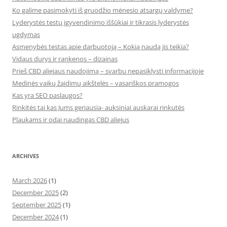
Ko galime pasimokyti iš gruodžio mėnesio atsargų valdyme?
Lyderystės testų įgyvendinimo iššūkiai ir tikrasis lyderystės
ugdymas
Asmenybės testas apie darbuotoją – Kokią naudą jis teikia?
Vidaus durys ir rankenos – dizainas
Prieš CBD aliejaus naudojimą – svarbu nepasiklysti informacijoje
Medinės vaikų žaidimų aikštelės – vasariškos pramogos
Kas yra SEO paslaugos?
Rinkitės tai kas Jums geriausia- auksiniai auskarai rinkutės
Plaukams ir odai naudingas CBD aliejus
ARCHIVES
March 2026
(1)
December 2025
(2)
September 2025
(1)
December 2024
(1)