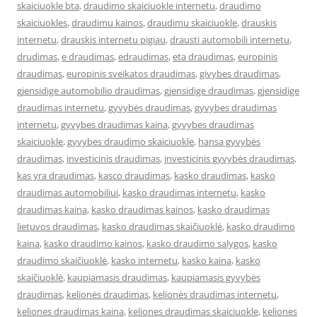
skaiciuokle bta
,
draudimo skaiciuokle internetu
,
draudimo
skaiciuokles
,
draudimu kainos
,
draudimu skaiciuokle
,
drauskis
internetu
,
drauskis internetu pigiau
,
drausti automobili internetu
,
drudimas
,
e draudimas
,
edraudimas
,
eta draudimas
,
europinis
draudimas
,
europinis sveikatos draudimas
,
givybes draudimas
,
gjensidige automobilio draudimas
,
gjensidige draudimas
,
gjensidige
draudimas internetu
,
gyvybės draudimas
,
gyvybes draudimas
internetu
,
gyvybes draudimas kaina
,
gyvybes draudimas
skaiciuokle
,
gyvybes draudimo skaiciuokle
,
hansa gyvybės
draudimas
,
investicinis draudimas
,
investicinis gyvybės draudimas
,
kas yra draudimas
,
kasco draudimas
,
kasko draudimas
,
kasko
draudimas automobiliui
,
kasko draudimas internetu
,
kasko
draudimas kaina
,
kasko draudimas kainos
,
kasko draudimas
lietuvos draudimas
,
kasko draudimas skaičiuoklė
,
kasko draudimo
kaina
,
kasko draudimo kainos
,
kasko draudimo salygos
,
kasko
draudimo skaičiuoklė
,
kasko internetu
,
kasko kaina
,
kasko
skaičiuoklė
,
kaupiamasis draudimas
,
kaupiamasis gyvybės
draudimas
,
kelionės draudimas
,
kelionės draudimas internetu
,
keliones draudimas kaina
,
keliones draudimas skaiciuokle
,
keliones