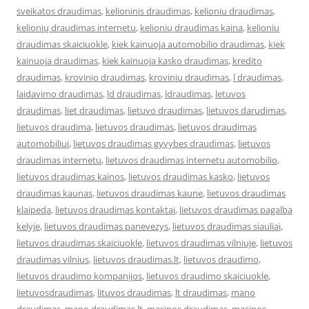
sveikatos draudimas
,
kelioninis draudimas
,
kelioniu draudimas
,
kelionių draudimas internetu
,
kelionių draudimas kaina
,
kelioniu
draudimas skaiciuokle
,
kiek kainuoja automobilio draudimas
,
kiek
kainuoja draudimas
,
kiek kainuoja kasko draudimas
,
kredito
draudimas
,
krovinio draudimas
,
kroviniu draudimas
,
l draudimas
,
laidavimo draudimas
,
ld draudimas
,
ldraudimas
,
letuvos
draudimas
,
liet draudimas
,
lietuvo draudimas
,
lietuvos darudimas
,
lietuvos draudima
,
lietuvos draudimas
,
lietuvos draudimas
automobiliui
,
lietuvos draudimas gyvybes draudimas
,
lietuvos
draudimas internetu
,
lietuvos draudimas internetu automobilio
,
lietuvos draudimas kainos
,
lietuvos draudimas kasko
,
lietuvos
draudimas kaunas
,
lietuvos draudimas kaune
,
lietuvos draudimas
klaipeda
,
lietuvos draudimas kontaktai
,
lietuvos draudimas pagalba
kelyje
,
lietuvos draudimas panevezys
,
lietuvos draudimas siauliai
,
lietuvos draudimas skaiciuokle
,
lietuvos draudimas vilniuje
,
lietuvos
draudimas vilnius
,
lietuvos draudimas.lt
,
lietuvos draudimo
,
lietuvos draudimo kompanijos
,
lietuvos draudimo skaiciuokle
,
lietuvosdraudimas
,
lituvos draudimas
,
lt draudimas
,
mano