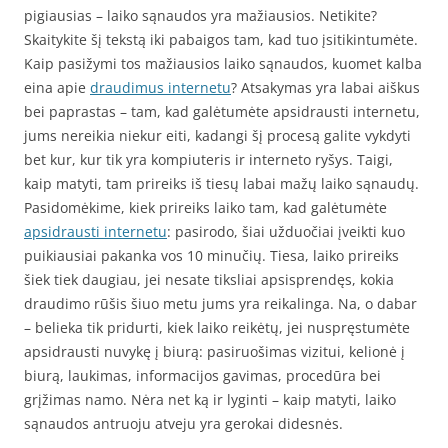
pigiausias – laiko sąnaudos yra mažiausios. Netikite?
Skaitykite šį tekstą iki pabaigos tam, kad tuo įsitikintumėte.
Kaip pasižymi tos mažiausios laiko sąnaudos, kuomet kalba
eina apie
draudimus internetu
? Atsakymas yra labai aiškus
bei paprastas – tam, kad galėtumėte apsidrausti internetu,
jums nereikia niekur eiti, kadangi šį procesą galite vykdyti
bet kur, kur tik yra kompiuteris ir interneto ryšys. Taigi,
kaip matyti, tam prireiks iš tiesų labai mažų laiko sąnaudų.
Pasidomėkime, kiek prireiks laiko tam, kad galėtumėte
apsidrausti internetu
: pasirodo, šiai užduočiai įveikti kuo
puikiausiai pakanka vos 10 minučių. Tiesa, laiko prireiks
šiek tiek daugiau, jei nesate tiksliai apsisprendęs, kokia
draudimo rūšis šiuo metu jums yra reikalinga. Na, o dabar
– belieka tik pridurti, kiek laiko reikėtų, jei nuspręstumėte
apsidrausti nuvykę į biurą: pasiruošimas vizitui, kelionė į
biurą, laukimas, informacijos gavimas, procedūra bei
grįžimas namo. Nėra net ką ir lyginti – kaip matyti, laiko
sąnaudos antruoju atveju yra gerokai didesnės.