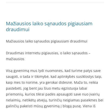
Mažiausios laiko sąnaudos pigiausiam
draudimui
Mažiausios laiko sąnaudos pigiausiam draudimui
Draudimas internetu pigiausias, o laiko sąnaudos –
mažiausios
Visą gyvenimą mus lydi nuomonės, kad turime patys save
saugoti, o tada ir tikimybė, kad aplinkybės susiklostys taip,
kaip mes to norime, yra gerokai didesnė. Maža to, reikia
pastebėti, jog bent jau šiuo metu egzistuoja labai
priemonių, kurios tikrai padės apsaugoti save nuo įvairių
nelaimių, netikėtų atvejų, turinčių neigiamas pasekmes bei
galinčių pakeisti mūsų gyvenimą į blogą pusę. Viena iš