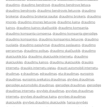
draudimo
,
draudimo bendrovė
,
draudimo bendrove lietuva
,
draudimo bendrovės
,
draudimo bendrovės lietuvoje
,
draudimo
brokeriai
,
draudimo brokeriai siauliai
,
draudimo brokeris
,
draudimo
įmonės
,
draudimo imones lietuvoje
,
draudimo kaina
,
draudimo
kainos
,
draudimo kainos skaičiuoklė
,
draudimo kompanija
,
draudimo kompanija compensa
,
draudimo kompanija gjensidige
,
draudimo kompanijos
,
draudimo kompanijos lietuvoje
,
draudimo
nuolaida
,
draudimo pasiulymai
,
draudimo paslaugos
,
draudimo
perrasymas
,
draudimo polisas
,
draudimo skaičiuoklė
,
draudimo
skaiciuokle bta
,
draudimo skaiciuokle internetu
,
draudimo
skaiciuokles
,
draudimu kainos
,
draudimu skaiciuokle
,
drauskis
internetu
,
drauskis internetu pigiau
,
drausti automobili internetu
,
drudimas
,
e draudimas
,
edraudimas
,
eta draudimas
,
europinis
draudimas
,
europinis sveikatos draudimas
,
givybes draudimas
,
gjensidige automobilio draudimas
,
gjensidige draudimas
,
gjensidige
draudimas internetu
,
gyvybės draudimas
,
gyvybes draudimas
internetu
,
gyvybes draudimas kaina
,
gyvybes draudimas
skaiciuokle
,
gyvybes draudimo skaiciuokle
,
hansa gyvybės