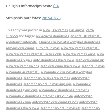
Daugiau informacijos rasite
ČIA
.
Straipsnis parašytas:
2015-03-26
This entry was posted in
Auto
,
Draudimas
,
Paslaugos
,
Verta
sužinoti
and tagged
ab lietuvos draudimas
,
apsidrausk internetu
,
apsidrausti internetu
,
asmens civilinės atsakomybės draudimas
,
asmens draudimas
,
auto draudimas
,
auto draudimas internetu
,
auto draudimas internetu skaiciuokle
,
auto draudimas kaina
,
auto
draudimas pigiau
,
auto draudimas skaiciuokle
,
auto draudimas uk
,
auto draudimo kainos
,
auto draudimo skaičiuoklė
,
autodraudimas
,
automobiliai internetu
,
automobilio civilinės atsakomybės
draudimas
,
automobilio civilinis draudimas
,
automobilio
draudimas
,
automobilio draudimas anglijoje
,
automobilio
draudimas gjensidige
,
automobilio draudimas internetu
,
automobilio draudimas internetu skaiciuokle
,
automobilio
draudimas kaina
,
automobilio draudimas kainos
,
automobilio
draudimas skaiciuokle
,
automobilio draudimas uk
,
automobilio