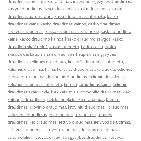
draudimas
,
investicinis draudimas
,
investicinis gyvybės draudimas
,
kas yra draudimas
,
kasco draudimas
,
kasko draudimas
,
kasko
draudimas automobiliui
,
kasko draudimas internetu
,
kasko
draudimas kaina
,
kasko draudimas kainos
,
kasko draudimas
lietuvos draudimas
,
kasko draudimas skaičiuoklė
,
kasko draudimo
kaina
,
kasko draudimo kainos
,
kasko draudimo salygos
,
kasko
draudimo skaičiuoklė
,
kasko internetu
,
kasko kaina
,
kasko
skaičiuoklė
,
kaupiamasis draudimas
,
kaupiamasis gyvybės
draudimas
,
kelionės draudimas
,
kelionės draudimas internetu
,
keliones draudimas kaina
,
keliones draudimas skaiciuokle
,
keliones
sveikatos draudimas
,
kelioninis draudimas
,
kelioniu draudimas
,
kelionių draudimas internetu
,
kelionių draudimas kaina
,
kelioniu
draudimas skaiciuokle
,
kiek kainuoja automobilio draudimas
,
kiek
kainuoja draudimas
,
kiek kainuoja kasko draudimas
,
kredito
draudimas
,
krovinio draudimas
,
kroviniu draudimas
,
l draudimas
,
laidavimo draudimas
,
ld draudimas
,
ldraudimas
,
letuvos
draudimas
,
liet draudimas
,
lietuvo draudimas
,
lietuvos darudimas
,
lietuvos draudima
,
lietuvos draudimas
,
lietuvos draudimas
automobiliui
,
lietuvos draudimas gyvybes draudimas
,
lietuvos