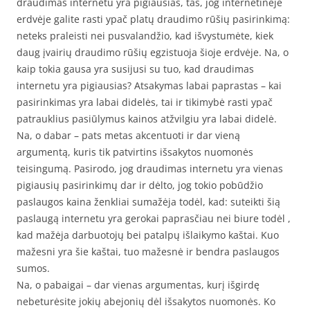
draudimas internetu yra pigiausias, tas, jog internetinėje
erdvėje galite rasti ypač platų draudimo rūšių pasirinkimą:
neteks praleisti nei pusvalandžio, kad išvystumėte, kiek
daug įvairių draudimo rūšių egzistuoja šioje erdvėje. Na, o
kaip tokia gausa yra susijusi su tuo, kad draudimas
internetu yra pigiausias? Atsakymas labai paprastas – kai
pasirinkimas yra labai didelės, tai ir tikimybė rasti ypač
patrauklius pasiūlymus kainos atžvilgiu yra labai didelė.
Na, o dabar – pats metas akcentuoti ir dar vieną
argumentą, kuris tik patvirtins išsakytos nuomonės
teisingumą. Pasirodo, jog draudimas internetu yra vienas
pigiausių pasirinkimų dar ir dėlto, jog tokio pobūdžio
paslaugos kaina ženkliai sumažėja todėl, kad: suteikti šią
paslaugą internetu yra gerokai paprasčiau nei biure todėl ,
kad mažėja darbuotojų bei patalpų išlaikymo kaštai. Kuo
mažesni yra šie kaštai, tuo mažesnė ir bendra paslaugos
sumos.
Na, o pabaigai – dar vienas argumentas, kurį išgirdę
nebeturėsite jokių abejonių dėl išsakytos nuomonės. Ko