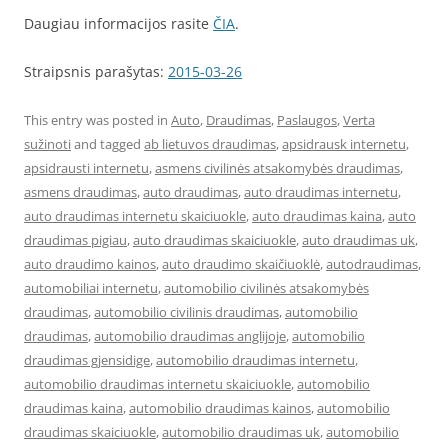
Daugiau informacijos rasite
ČIA
.
Straipsnis parašytas:
2015-03-26
This entry was posted in
Auto
,
Draudimas
,
Paslaugos
,
Verta
sužinoti
and tagged
ab lietuvos draudimas
,
apsidrausk internetu
,
apsidrausti internetu
,
asmens civilinės atsakomybės draudimas
,
asmens draudimas
,
auto draudimas
,
auto draudimas internetu
,
auto draudimas internetu skaiciuokle
,
auto draudimas kaina
,
auto
draudimas pigiau
,
auto draudimas skaiciuokle
,
auto draudimas uk
,
auto draudimo kainos
,
auto draudimo skaičiuoklė
,
autodraudimas
,
automobiliai internetu
,
automobilio civilinės atsakomybės
draudimas
,
automobilio civilinis draudimas
,
automobilio
draudimas
,
automobilio draudimas anglijoje
,
automobilio
draudimas gjensidige
,
automobilio draudimas internetu
,
automobilio draudimas internetu skaiciuokle
,
automobilio
draudimas kaina
,
automobilio draudimas kainos
,
automobilio
draudimas skaiciuokle
,
automobilio draudimas uk
,
automobilio