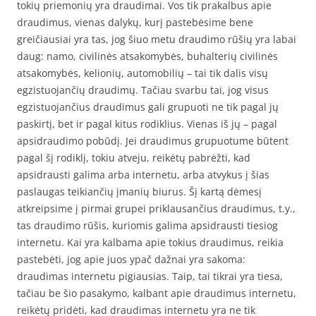
tokių priemonių yra draudimai. Vos tik prakalbus apie
draudimus, vienas dalykų, kurį pastebėsime bene
greičiausiai yra tas, jog šiuo metu draudimo rūšių yra labai
daug: namo, civilinės atsakomybės, buhalterių civilinės
atsakomybės, kelionių, automobilių – tai tik dalis visų
egzistuojančių draudimų. Tačiau svarbu tai, jog visus
egzistuojančius draudimus gali grupuoti ne tik pagal jų
paskirtį, bet ir pagal kitus rodiklius. Vienas iš jų – pagal
apsidraudimo pobūdį. Jei draudimus grupuotume būtent
pagal šį rodiklį, tokiu atveju, reikėtų pabrėžti, kad
apsidrausti galima arba internetu, arba atvykus į šias
paslaugas teikiančių įmanių biurus. Šį kartą dėmesį
atkreipsime į pirmai grupei priklausančius draudimus, t.y.,
tas draudimo rūšis, kuriomis galima apsidrausti tiesiog
internetu. Kai yra kalbama apie tokius draudimus, reikia
pastebėti, jog apie juos ypač dažnai yra sakoma:
draudimas internetu pigiausias. Taip, tai tikrai yra tiesa,
tačiau be šio pasakymo, kalbant apie draudimus internetu,
reikėtų pridėti, kad draudimas internetu yra ne tik