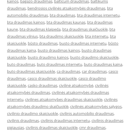
kainos
,
bagazo draudimas
,
balticum draudimas
,
baltikums
draudimas
,
bendrosios civilinės atsakomybės draudimas
,
bta
automobilio draudimas
,
bta draudimas
,
bta draudimas internetu
,
bta draudimas kainos
,
bta draudimas kaunas
,
bta draudimas
kaune
,
bta draudimas klaipeda
,
bta draudimas skaičiuoklė
,
bta
draudimas vilnius
,
bta draudimo skaiciuokle
,
bta internetu
,
bta
skaiciuokle
,
būsto draudimas
,
busto draudimas internetu
,
būsto
draudimas kaina
,
busto draudimas kainos
,
busto draudimas
skaiciuokle
,
busto draudimo kainos
,
busto draudimo skaiciuokle
,
buto draudimas
,
buto draudimas internetu
,
buto draudimas kaina
,
buto draudimas skaiciuokle
,
ca draudimas
,
car draudimas
,
casco
draudimas
,
casco draudimas skaiciuokle
,
casco draudimo
skaiciuokle
,
casko draudimas
,
civilinė atsakomybė
,
civilinės
atsakomybės draudimas
,
civilinės atsakomybės draudimas
internetu
,
civilines atsakomybes draudimas skaiciuokle
,
civilinės
atsakomybės draudimo skaičiuoklė
,
civilinės atsakomybės sąlygos
,
civilinio draudimo skaiciuokle
,
civilinis automobilio draudimas
,
civilinis draudimas
,
civilinis draudimas internetu
,
civilinis draudimas
pigiausias
,
civilinis draudimas skaiciuokle
,
cmr draudimas
,