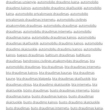
draudimas uzsienyje
,
automobilio draudimo kaina
,
automobilio
draudimo kainos
,
automobilio draudimo skaičiuoklė
,
automobilio
kaina
,
automobilio privalomasis draudimas
,
automobilio
privalomasis draudimas internetu
,
automobilių civilinės
atsakomybės draudimas
,
automobiliu draudimai
,
automobilių
draudimas
,
automobilių draudimas internetu
,
automobiliu
draudimas kaina
,
automobiliu draudimas kainos
,
automobilių
draudimas skaičiuoklė
,
automobiliu draudimo kainos
,
automobiliu
draudimo skaiciuokle
,
automobiliu draudimu kainos
,
automobilių
kainos
,
bagazo draudimas
,
balticum draudimas
,
baltikums
draudimas
,
bendrosios civilinės atsakomybės draudimas
,
bta
automobilio draudimas
,
bta draudimas
,
bta draudimas internetu
,
bta draudimas kainos
,
bta draudimas kaunas
,
bta draudimas
kaune
,
bta draudimas klaipeda
,
bta draudimas skaičiuoklė
,
bta
draudimas vilnius
,
bta draudimo skaiciuokle
,
bta internetu
,
bta
skaiciuokle
,
būsto draudimas
,
busto draudimas internetu
,
būsto
draudimas kaina
,
busto draudimas kainos
,
busto draudimas
skaiciuokle
,
busto draudimo kainos
,
busto draudimo skaiciuokle
,
buto draudimas
,
buto draudimas internetu
,
buto draudimas kaina
,