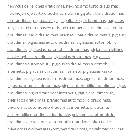
neįvykusios kelionės draudimas
,
nekilnojamo turto draudimas
,
nekilnojamojo turto draudimas
,
nelaimingų atsitikimų draudimas
,
nt draudimas
,
pagalba kelyje
,
pagalba kelyje draudimas
,
pagalbos
kelyje draudimas
,
pasienio draudimas
,
perlas draudimas lt
,
perlo
draudimas
,
perlo draudimas internetu
,
perlo draudimas.lt
,
pigiausi
draudimai
,
pigiausias auto draudimas
,
pigiausias automobilio
draudimas
,
pigiausias automobiliu draudimas
,
pigiausias civilines
atsakomybes draudimas
,
pigiausias draudimas
,
pigiausias
draudimas automobiliui
,
pigiausias draudimas automobiliui
internetu
,
pigiausias draudimas internetu
,
pigiausias kasko
draudimas
,
pigiausias masinos draudimas
,
pigus auto draudimas
,
pigus automobilio draudimas
,
pigus automobiliu draudimas
,
pigus
draudimas
,
pigus draudimas internetu
,
pigus draudimas uk
,
priekabos draudimas
,
privalomas automobilio draudimas
,
privalomas automobilio draudimas internetu
,
privalomas
automobilio draudimas skaiciuokle
,
privalomas automobiliu
draudimas
,
privalomas automobiliu draudimas skaiciuokle
,
privalomas civilinės atsakomybės draudimas
,
privalomas civilines