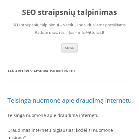
Skip
to
SEO straipsnių talpinimas
content
SEO straipsnių talpinimui – Verslui, Individualiems poreikiams.
Radote mus, ras ir Jus – info@itturas.lt
Menu
TAG ARCHIVES:
APSIDRAUSK INTERNETU
Teisinga nuomonė apie draudimą internetu
Teisinga nuomonė apie draudimą internetu
Draudimas internetu pigiausias: kodėl ši nuomonė
teisinga?