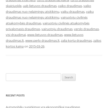
draudimas internetu
,
turto draudimas kaina
,
turto draudimas
skaiciuokle
,
uab lietuvos draudimas
,
vaiko draudimas
,
vaiko
draudimas nuo nelaimingų atsitikimų
,
vaiku draudimas
,
vaikų
draudimas nuo nelaimingų atsitikimų
,
vairuotojų civilinės
atsakomybės draudimas
,
vairuotojų civilinės atsakomybės
privalomasis draudimas
,
vairuotoju draudimas
,
verslo draudimas
,
visi draudimai
,
www.lietuvos draudimas
,
www.lietuvos
draudimas.lt
,
www.perlo draudimas.lt
,
zalia korta draudimas
,
zalios
kortos kaina
on
2015-03-26
.
Search
for:
RECENT POSTS
Automobilių supirkimas yra ekonomiškai naudingas