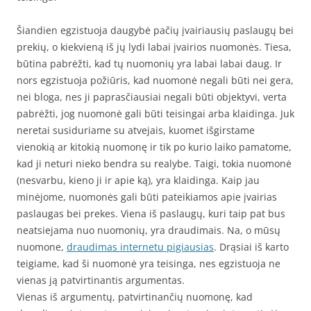
Šiandien egzistuoja daugybė pačių įvairiausių paslaugų bei
prekių, o kiekvieną iš jų lydi labai įvairios nuomonės. Tiesa,
būtina pabrėžti, kad tų nuomonių yra labai labai daug. Ir
nors egzistuoja požiūris, kad nuomonė negali būti nei gera,
nei bloga, nes ji paprasčiausiai negali būti objektyvi, verta
pabrėžti, jog nuomonė gali būti teisingai arba klaidinga. Juk
neretai susiduriame su atvejais, kuomet išgirstame
vienokią ar kitokią nuomonę ir tik po kurio laiko pamatome,
kad ji neturi nieko bendra su realybe. Taigi, tokia nuomonė
(nesvarbu, kieno ji ir apie ką), yra klaidinga. Kaip jau
minėjome, nuomonės gali būti pateikiamos apie įvairias
paslaugas bei prekes. Viena iš paslaugų, kuri taip pat bus
neatsiejama nuo nuomonių, yra draudimais. Na, o mūsų
nuomone,
draudimas internetu pigiausias
. Drąsiai iš karto
teigiame, kad ši nuomonė yra teisinga, nes egzistuoja ne
vienas ją patvirtinantis argumentas.
Vienas iš argumentų, patvirtinančių nuomonę, kad