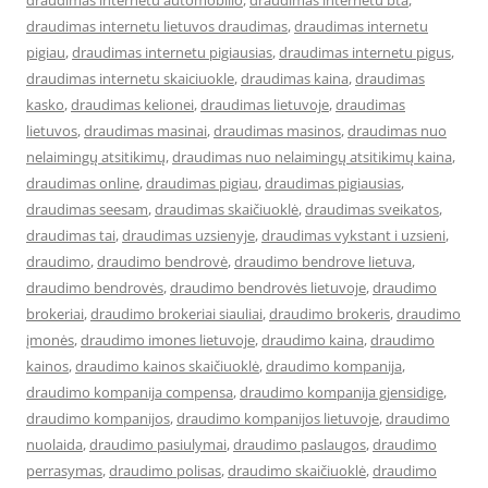
draudimas internetu automobilio
,
draudimas internetu bta
,
draudimas internetu lietuvos draudimas
,
draudimas internetu
pigiau
,
draudimas internetu pigiausias
,
draudimas internetu pigus
,
draudimas internetu skaiciuokle
,
draudimas kaina
,
draudimas
kasko
,
draudimas kelionei
,
draudimas lietuvoje
,
draudimas
lietuvos
,
draudimas masinai
,
draudimas masinos
,
draudimas nuo
nelaimingų atsitikimų
,
draudimas nuo nelaimingų atsitikimų kaina
,
draudimas online
,
draudimas pigiau
,
draudimas pigiausias
,
draudimas seesam
,
draudimas skaičiuoklė
,
draudimas sveikatos
,
draudimas tai
,
draudimas uzsienyje
,
draudimas vykstant i uzsieni
,
draudimo
,
draudimo bendrovė
,
draudimo bendrove lietuva
,
draudimo bendrovės
,
draudimo bendrovės lietuvoje
,
draudimo
brokeriai
,
draudimo brokeriai siauliai
,
draudimo brokeris
,
draudimo
įmonės
,
draudimo imones lietuvoje
,
draudimo kaina
,
draudimo
kainos
,
draudimo kainos skaičiuoklė
,
draudimo kompanija
,
draudimo kompanija compensa
,
draudimo kompanija gjensidige
,
draudimo kompanijos
,
draudimo kompanijos lietuvoje
,
draudimo
nuolaida
,
draudimo pasiulymai
,
draudimo paslaugos
,
draudimo
perrasymas
,
draudimo polisas
,
draudimo skaičiuoklė
,
draudimo