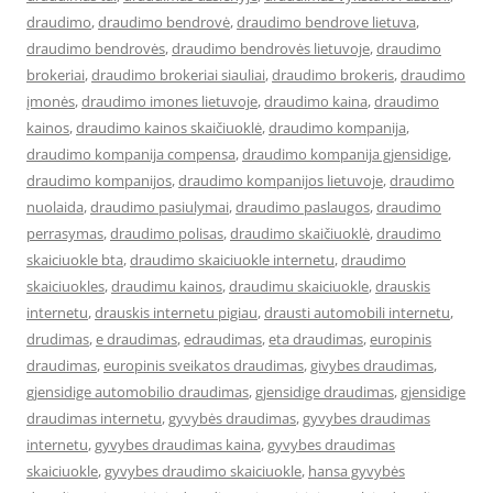
draudimo
,
draudimo bendrovė
,
draudimo bendrove lietuva
,
draudimo bendrovės
,
draudimo bendrovės lietuvoje
,
draudimo
brokeriai
,
draudimo brokeriai siauliai
,
draudimo brokeris
,
draudimo
įmonės
,
draudimo imones lietuvoje
,
draudimo kaina
,
draudimo
kainos
,
draudimo kainos skaičiuoklė
,
draudimo kompanija
,
draudimo kompanija compensa
,
draudimo kompanija gjensidige
,
draudimo kompanijos
,
draudimo kompanijos lietuvoje
,
draudimo
nuolaida
,
draudimo pasiulymai
,
draudimo paslaugos
,
draudimo
perrasymas
,
draudimo polisas
,
draudimo skaičiuoklė
,
draudimo
skaiciuokle bta
,
draudimo skaiciuokle internetu
,
draudimo
skaiciuokles
,
draudimu kainos
,
draudimu skaiciuokle
,
drauskis
internetu
,
drauskis internetu pigiau
,
drausti automobili internetu
,
drudimas
,
e draudimas
,
edraudimas
,
eta draudimas
,
europinis
draudimas
,
europinis sveikatos draudimas
,
givybes draudimas
,
gjensidige automobilio draudimas
,
gjensidige draudimas
,
gjensidige
draudimas internetu
,
gyvybės draudimas
,
gyvybes draudimas
internetu
,
gyvybes draudimas kaina
,
gyvybes draudimas
skaiciuokle
,
gyvybes draudimo skaiciuokle
,
hansa gyvybės