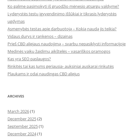
Ko galime pasimokyti iš gruodžio mėnesio atsargų valdyme?
Lyderystės testų įgyvendinimo iššūkiai ir tikrasis lyderystės
ugdymas
Asmenybės testas apie darbuotoją – Kokią naudą jis teikia?
Vidaus durys ir rankenos – dizainas
Prieš CBD aliejaus naudojimą – svarbu nepasiklysti informacijoje
Medinės vaikų žaidimų aikštelės – vasariškos pramogos
Kas yra SEO paslaugos?
Rinkitės tai kas Jums geriausia- auksiniai auskarai rinkutės
Plaukams ir odai naudingas CBD aliejus
ARCHIVES
March 2026
(1)
December 2025
(2)
September 2025
(1)
December 2024
(1)