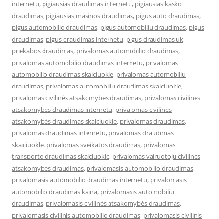
internetu
,
pigiausias draudimas internetu
,
pigiausias kasko
draudimas
,
pigiausias masinos draudimas
,
pigus auto draudimas
,
pigus automobilio draudimas
,
pigus automobiliu draudimas
,
pigus
draudimas
,
pigus draudimas internetu
,
pigus draudimas uk
,
priekabos draudimas
,
privalomas automobilio draudimas
,
privalomas automobilio draudimas internetu
,
privalomas
automobilio draudimas skaiciuokle
,
privalomas automobiliu
draudimas
,
privalomas automobiliu draudimas skaiciuokle
,
privalomas civilinės atsakomybės draudimas
,
privalomas civilines
atsakomybes draudimas internetu
,
privalomas civilinės
atsakomybės draudimas skaiciuokle
,
privalomas draudimas
,
privalomas draudimas internetu
,
privalomas draudimas
skaiciuokle
,
privalomas sveikatos draudimas
,
privalomas
transporto draudimas skaiciuokle
,
privalomas vairuotoju civilines
atsakomybes draudimas
,
privalomasis automobilio draudimas
,
privalomasis automobilio draudimas internetu
,
privalomasis
automobilio draudimas kaina
,
privalomasis automobiliu
draudimas
,
privalomasis civilinės atsakomybės draudimas
,
privalomasis civilinis automobilio draudimas
,
privalomasis civilinis