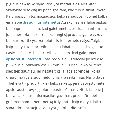
pigiausias – laiko sąnaudos yra mažiausios. Netikite?
Skaitykite šį tekstą iki pabaigos tam, kad tuo įsitikintumėte.
Kaip pasižymi tos mažiausios laiko sąnaudos, kuomet kalba
eina apie
draudimus internetu
? Atsakymas yra labai aiškus
bei paprastas – tam, kad galėtumėte apsidrausti internetu,
jums nereikia niekur eiti, kadangi šį procesą galite vykdyti
bet kur, kur tik yra kompiuteris ir interneto ryšys. Taigi,
kaip matyti, tam prireiks iš tiesų labai mažų laiko sąnaudų.
Pasidomėkime, kiek prireiks laiko tam, kad galėtumėte
apsidrausti internetu
: pasirodo, šiai užduočiai įveikti kuo
puikiausiai pakanka vos 10 minučių. Tiesa, laiko prireiks
šiek tiek daugiau, jei nesate tiksliai apsisprendęs, kokia
draudimo rūšis šiuo metu jums yra reikalinga. Na, o dabar
– belieka tik pridurti, kiek laiko reikėtų, jei nuspręstumėte
apsidrausti nuvykę į biurą: pasiruošimas vizitui, kelionė į
biurą, laukimas, informacijos gavimas, procedūra bei
grįžimas namo. Nėra net ką ir lyginti – kaip matyti, laiko
sąnaudos antruoju atveju yra gerokai didesnės.