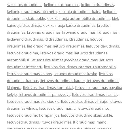
sveikatos draudimas
,
kelioninis draudimas
,
kelioniu draudimas
,
kelionių draudimas internetu
,
kelionių draudimas kaina
,
kelioniu
draudimas skaiciuokle
,
kiek kainuoja automobilio draudimas
,
kiek
kainuoja draudimas
,
kiek kainuoja kasko draudimas
,
kredito
draudimas
,
krovinio draudimas
,
kroviniu draudimas
,
l draudimas
,
laidavimo draudimas
,
ld draudimas
,
ldraudimas
,
letuvos
draudimas
,
liet draudimas
,
lietuvo draudimas
,
lietuvos darudimas
,
lietuvos draudima
,
lietuvos draudimas
,
lietuvos draudimas
automobiliui
,
lietuvos draudimas gyvybes draudimas
,
lietuvos
draudimas internetu
,
lietuvos draudimas internetu automobilio
,
lietuvos draudimas kainos
,
lietuvos draudimas kasko
,
lietuvos
draudimas kaunas
,
lietuvos draudimas kaune
,
lietuvos draudimas
klaipeda
,
lietuvos draudimas kontaktai
,
lietuvos draudimas pagalba
kelyje
,
lietuvos draudimas panevezys
,
lietuvos draudimas siauliai
,
lietuvos draudimas skaiciuokle
,
lietuvos draudimas vilniuje
,
lietuvos
draudimas vilnius
,
lietuvos draudimas.lt
,
lietuvos draudimo
,
lietuvos draudimo kompanijos
,
lietuvos draudimo skaiciuokle
,
lietuvosdraudimas
,
lituvos draudimas
,
lt draudimas
,
mano