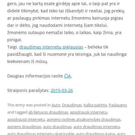
gero, jau ne kartą esate girdėję apie tai, o taip pat yra ir
didelė tikimybė, kad teko tai išbandyti ir realiai, jog prekių
ar paslaugų pirkimas internetu žmonėms kainuoja pigiau
dar ir dėlto, jog naudodami internetą šiam tikslui,
žmonėms sutaupo nemažai laiko, o laikas, kaip žinia, yra
pinigai.
Taigi,
draudimas internetu pigiausias
– belieka tik
pasidžiaugti, kad ši nuomonė yra teisinga, juk tai naudinga
kiekvienam iš mūsų.
Daugiau informacijos rasite
ČIA
.
Straipsnis parašytas:
2015-03-26
This entry was posted in
Auto
,
Draudimas
,
Kalba patirtis
,
Paslaugos
and tagged
ab lietuvos draudimas
,
apsidrausk internetu
,
apsidrausti internetu
,
asmens civilinės atsakomybės draudimas
,
asmens draudimas
,
auto draudimas
,
auto draudimas internetu
,
auto draudimas internetu skaiciuokle
,
auto draudimas kaina
,
auto