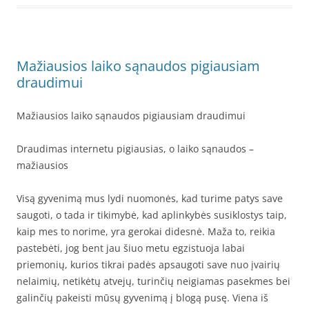
Mažiausios laiko sąnaudos pigiausiam
draudimui
Mažiausios laiko sąnaudos pigiausiam draudimui
Draudimas internetu pigiausias, o laiko sąnaudos –
mažiausios
Visą gyvenimą mus lydi nuomonės, kad turime patys save
saugoti, o tada ir tikimybė, kad aplinkybės susiklostys taip,
kaip mes to norime, yra gerokai didesnė. Maža to, reikia
pastebėti, jog bent jau šiuo metu egzistuoja labai
priemonių, kurios tikrai padės apsaugoti save nuo įvairių
nelaimių, netikėtų atvejų, turinčių neigiamas pasekmes bei
galinčių pakeisti mūsų gyvenimą į blogą pusę. Viena iš