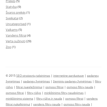
Prekės
(5)
Statyba
(9)
Švaros prekės
(1)
Sveikatai
(2)
Uncategorised
(1)
Vaikams
(5)
Vandens filtrai
(4)
Verta sužinoti
(29)
Zoo
(1)
© 2015
SEO straipsnių talpinimas
|
internetine parduotuve
|
padangų
žymėjimas
|
padangų žymėjimas
|
žieminių padangų žymėjimas
|
filtrų
rūšys
|
filtrai nugeležinimui
|
osmoso filtrai
|
osmoso filtrų nauda
|
osmoso filtrai
|
filtrų rūšys
|
minkštinimo filtrų naudojimas
|
minkštinimo sistema
|
filtrų rūšys ir nauda
|
osmoso filtrai
|
vandens
filtrai nukalkinimui
|
vandens filtrų nauda
|
osmoso filtrų nauda
|