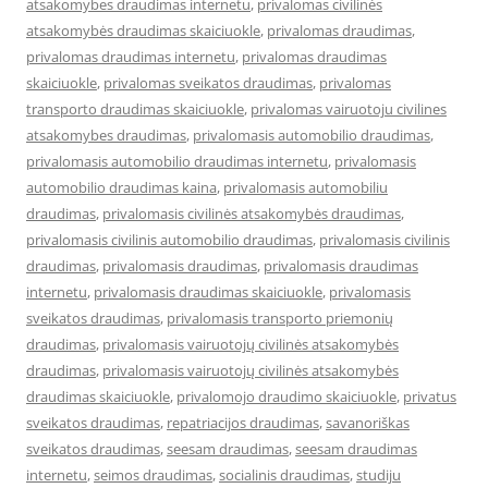
atsakomybes draudimas internetu
,
privalomas civilinės
atsakomybės draudimas skaiciuokle
,
privalomas draudimas
,
privalomas draudimas internetu
,
privalomas draudimas
skaiciuokle
,
privalomas sveikatos draudimas
,
privalomas
transporto draudimas skaiciuokle
,
privalomas vairuotoju civilines
atsakomybes draudimas
,
privalomasis automobilio draudimas
,
privalomasis automobilio draudimas internetu
,
privalomasis
automobilio draudimas kaina
,
privalomasis automobiliu
draudimas
,
privalomasis civilinės atsakomybės draudimas
,
privalomasis civilinis automobilio draudimas
,
privalomasis civilinis
draudimas
,
privalomasis draudimas
,
privalomasis draudimas
internetu
,
privalomasis draudimas skaiciuokle
,
privalomasis
sveikatos draudimas
,
privalomasis transporto priemonių
draudimas
,
privalomasis vairuotojų civilinės atsakomybės
draudimas
,
privalomasis vairuotojų civilinės atsakomybės
draudimas skaiciuokle
,
privalomojo draudimo skaiciuokle
,
privatus
sveikatos draudimas
,
repatriacijos draudimas
,
savanoriškas
sveikatos draudimas
,
seesam draudimas
,
seesam draudimas
internetu
,
seimos draudimas
,
socialinis draudimas
,
studiju