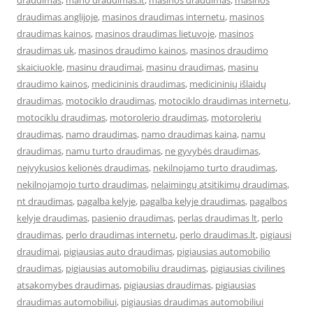
draudimas
,
mano draudimas.lt
,
masinos draudimas
,
masinos
draudimas anglijoje
,
masinos draudimas internetu
,
masinos
draudimas kainos
,
masinos draudimas lietuvoje
,
masinos
draudimas uk
,
masinos draudimo kainos
,
masinos draudimo
skaiciuokle
,
masinu draudimai
,
masinu draudimas
,
masinu
draudimo kainos
,
medicininis draudimas
,
medicininių išlaidų
draudimas
,
motociklo draudimas
,
motociklo draudimas internetu
,
motociklu draudimas
,
motorolerio draudimas
,
motoroleriu
draudimas
,
namo draudimas
,
namo draudimas kaina
,
namu
draudimas
,
namu turto draudimas
,
ne gyvybės draudimas
,
neįvykusios kelionės draudimas
,
nekilnojamo turto draudimas
,
nekilnojamojo turto draudimas
,
nelaimingų atsitikimų draudimas
,
nt draudimas
,
pagalba kelyje
,
pagalba kelyje draudimas
,
pagalbos
kelyje draudimas
,
pasienio draudimas
,
perlas draudimas lt
,
perlo
draudimas
,
perlo draudimas internetu
,
perlo draudimas.lt
,
pigiausi
draudimai
,
pigiausias auto draudimas
,
pigiausias automobilio
draudimas
,
pigiausias automobiliu draudimas
,
pigiausias civilines
atsakomybes draudimas
,
pigiausias draudimas
,
pigiausias
draudimas automobiliui
,
pigiausias draudimas automobiliui