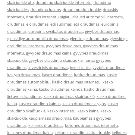
skaiciuokle bta
,
draudimo skaiciuokle internetu
,
draudimo
skaiciuokles
,
draudimu kainos
,
draudimu skaiciuokle
,
drauskis
internetu
,
drauskis internetu pigiau
,
drausti automobili internetu
,
drudimas
,
e draudimas
,
edraudimas
,
eta draudimas
,
europinis
draudimas
,
europinis sveikatos draudimas
,
givybes draudimas
,
gjensidige automobilio draudimas
,
gjensidige draudimas
,
gjensidige
draudimas internetu
,
gyvybės draudimas
,
gyvybes draudimas
internetu
,
gyvybes draudimas kaina
,
gyvybes draudimas
skaiciuokle
,
gyvybes draudimo skaiciuokle
,
hansa gyvybės
draudimas
,
investicinis draudimas
,
investicinis gyvybės draudimas
,
kas yra draudimas
,
kasco draudimas
,
kasko draudimas
,
kasko
draudimas automobiliui
,
kasko draudimas internetu
,
kasko
draudimas kaina
,
kasko draudimas kainos
,
kasko draudimas
lietuvos draudimas
,
kasko draudimas skaičiuoklė
,
kasko draudimo
kaina
,
kasko draudimo kainos
,
kasko draudimo salygos
,
kasko
draudimo skaičiuoklė
,
kasko internetu
,
kasko kaina
,
kasko
skaičiuoklė
,
kaupiamasis draudimas
,
kaupiamasis gyvybės
draudimas
,
kelionės draudimas
,
kelionės draudimas internetu
,
keliones draudimas kaina
,
keliones draudimas skaiciuokle
,
keliones