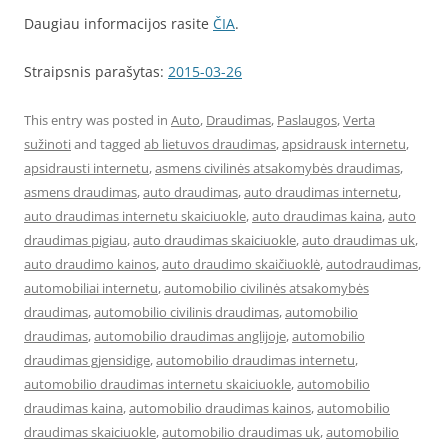
Daugiau informacijos rasite
ČIA
.
Straipsnis parašytas:
2015-03-26
This entry was posted in
Auto
,
Draudimas
,
Paslaugos
,
Verta
sužinoti
and tagged
ab lietuvos draudimas
,
apsidrausk internetu
,
apsidrausti internetu
,
asmens civilinės atsakomybės draudimas
,
asmens draudimas
,
auto draudimas
,
auto draudimas internetu
,
auto draudimas internetu skaiciuokle
,
auto draudimas kaina
,
auto
draudimas pigiau
,
auto draudimas skaiciuokle
,
auto draudimas uk
,
auto draudimo kainos
,
auto draudimo skaičiuoklė
,
autodraudimas
,
automobiliai internetu
,
automobilio civilinės atsakomybės
draudimas
,
automobilio civilinis draudimas
,
automobilio
draudimas
,
automobilio draudimas anglijoje
,
automobilio
draudimas gjensidige
,
automobilio draudimas internetu
,
automobilio draudimas internetu skaiciuokle
,
automobilio
draudimas kaina
,
automobilio draudimas kainos
,
automobilio
draudimas skaiciuokle
,
automobilio draudimas uk
,
automobilio