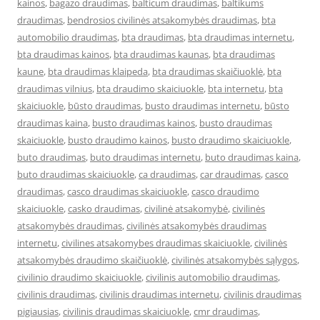
kainos
,
bagazo draudimas
,
balticum draudimas
,
baltikums
draudimas
,
bendrosios civilinės atsakomybės draudimas
,
bta
automobilio draudimas
,
bta draudimas
,
bta draudimas internetu
,
bta draudimas kainos
,
bta draudimas kaunas
,
bta draudimas
kaune
,
bta draudimas klaipeda
,
bta draudimas skaičiuoklė
,
bta
draudimas vilnius
,
bta draudimo skaiciuokle
,
bta internetu
,
bta
skaiciuokle
,
būsto draudimas
,
busto draudimas internetu
,
būsto
draudimas kaina
,
busto draudimas kainos
,
busto draudimas
skaiciuokle
,
busto draudimo kainos
,
busto draudimo skaiciuokle
,
buto draudimas
,
buto draudimas internetu
,
buto draudimas kaina
,
buto draudimas skaiciuokle
,
ca draudimas
,
car draudimas
,
casco
draudimas
,
casco draudimas skaiciuokle
,
casco draudimo
skaiciuokle
,
casko draudimas
,
civilinė atsakomybė
,
civilinės
atsakomybės draudimas
,
civilinės atsakomybės draudimas
internetu
,
civilines atsakomybes draudimas skaiciuokle
,
civilinės
atsakomybės draudimo skaičiuoklė
,
civilinės atsakomybės sąlygos
,
civilinio draudimo skaiciuokle
,
civilinis automobilio draudimas
,
civilinis draudimas
,
civilinis draudimas internetu
,
civilinis draudimas
pigiausias
,
civilinis draudimas skaiciuokle
,
cmr draudimas
,