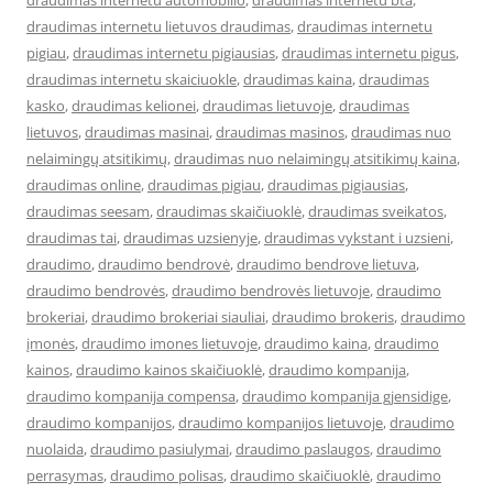
draudimas internetu automobilio
,
draudimas internetu bta
,
draudimas internetu lietuvos draudimas
,
draudimas internetu
pigiau
,
draudimas internetu pigiausias
,
draudimas internetu pigus
,
draudimas internetu skaiciuokle
,
draudimas kaina
,
draudimas
kasko
,
draudimas kelionei
,
draudimas lietuvoje
,
draudimas
lietuvos
,
draudimas masinai
,
draudimas masinos
,
draudimas nuo
nelaimingų atsitikimų
,
draudimas nuo nelaimingų atsitikimų kaina
,
draudimas online
,
draudimas pigiau
,
draudimas pigiausias
,
draudimas seesam
,
draudimas skaičiuoklė
,
draudimas sveikatos
,
draudimas tai
,
draudimas uzsienyje
,
draudimas vykstant i uzsieni
,
draudimo
,
draudimo bendrovė
,
draudimo bendrove lietuva
,
draudimo bendrovės
,
draudimo bendrovės lietuvoje
,
draudimo
brokeriai
,
draudimo brokeriai siauliai
,
draudimo brokeris
,
draudimo
įmonės
,
draudimo imones lietuvoje
,
draudimo kaina
,
draudimo
kainos
,
draudimo kainos skaičiuoklė
,
draudimo kompanija
,
draudimo kompanija compensa
,
draudimo kompanija gjensidige
,
draudimo kompanijos
,
draudimo kompanijos lietuvoje
,
draudimo
nuolaida
,
draudimo pasiulymai
,
draudimo paslaugos
,
draudimo
perrasymas
,
draudimo polisas
,
draudimo skaičiuoklė
,
draudimo