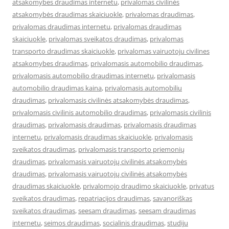
atsakomybes draudimas internetu
,
privalomas civilinės
atsakomybės draudimas skaiciuokle
,
privalomas draudimas
,
privalomas draudimas internetu
,
privalomas draudimas
skaiciuokle
,
privalomas sveikatos draudimas
,
privalomas
transporto draudimas skaiciuokle
,
privalomas vairuotoju civilines
atsakomybes draudimas
,
privalomasis automobilio draudimas
,
privalomasis automobilio draudimas internetu
,
privalomasis
automobilio draudimas kaina
,
privalomasis automobiliu
draudimas
,
privalomasis civilinės atsakomybės draudimas
,
privalomasis civilinis automobilio draudimas
,
privalomasis civilinis
draudimas
,
privalomasis draudimas
,
privalomasis draudimas
internetu
,
privalomasis draudimas skaiciuokle
,
privalomasis
sveikatos draudimas
,
privalomasis transporto priemonių
draudimas
,
privalomasis vairuotojų civilinės atsakomybės
draudimas
,
privalomasis vairuotojų civilinės atsakomybės
draudimas skaiciuokle
,
privalomojo draudimo skaiciuokle
,
privatus
sveikatos draudimas
,
repatriacijos draudimas
,
savanoriškas
sveikatos draudimas
,
seesam draudimas
,
seesam draudimas
internetu
,
seimos draudimas
,
socialinis draudimas
,
studiju