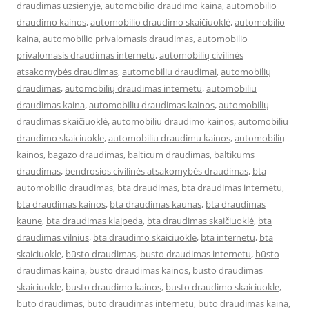
draudimas uzsienyje
,
automobilio draudimo kaina
,
automobilio
draudimo kainos
,
automobilio draudimo skaičiuoklė
,
automobilio
kaina
,
automobilio privalomasis draudimas
,
automobilio
privalomasis draudimas internetu
,
automobilių civilinės
atsakomybės draudimas
,
automobiliu draudimai
,
automobilių
draudimas
,
automobilių draudimas internetu
,
automobiliu
draudimas kaina
,
automobiliu draudimas kainos
,
automobilių
draudimas skaičiuoklė
,
automobiliu draudimo kainos
,
automobiliu
draudimo skaiciuokle
,
automobiliu draudimu kainos
,
automobilių
kainos
,
bagazo draudimas
,
balticum draudimas
,
baltikums
draudimas
,
bendrosios civilinės atsakomybės draudimas
,
bta
automobilio draudimas
,
bta draudimas
,
bta draudimas internetu
,
bta draudimas kainos
,
bta draudimas kaunas
,
bta draudimas
kaune
,
bta draudimas klaipeda
,
bta draudimas skaičiuoklė
,
bta
draudimas vilnius
,
bta draudimo skaiciuokle
,
bta internetu
,
bta
skaiciuokle
,
būsto draudimas
,
busto draudimas internetu
,
būsto
draudimas kaina
,
busto draudimas kainos
,
busto draudimas
skaiciuokle
,
busto draudimo kainos
,
busto draudimo skaiciuokle
,
buto draudimas
,
buto draudimas internetu
,
buto draudimas kaina
,