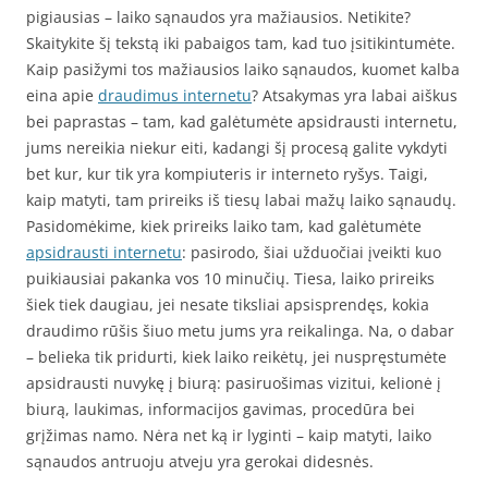
pigiausias – laiko sąnaudos yra mažiausios. Netikite?
Skaitykite šį tekstą iki pabaigos tam, kad tuo įsitikintumėte.
Kaip pasižymi tos mažiausios laiko sąnaudos, kuomet kalba
eina apie
draudimus internetu
? Atsakymas yra labai aiškus
bei paprastas – tam, kad galėtumėte apsidrausti internetu,
jums nereikia niekur eiti, kadangi šį procesą galite vykdyti
bet kur, kur tik yra kompiuteris ir interneto ryšys. Taigi,
kaip matyti, tam prireiks iš tiesų labai mažų laiko sąnaudų.
Pasidomėkime, kiek prireiks laiko tam, kad galėtumėte
apsidrausti internetu
: pasirodo, šiai užduočiai įveikti kuo
puikiausiai pakanka vos 10 minučių. Tiesa, laiko prireiks
šiek tiek daugiau, jei nesate tiksliai apsisprendęs, kokia
draudimo rūšis šiuo metu jums yra reikalinga. Na, o dabar
– belieka tik pridurti, kiek laiko reikėtų, jei nuspręstumėte
apsidrausti nuvykę į biurą: pasiruošimas vizitui, kelionė į
biurą, laukimas, informacijos gavimas, procedūra bei
grįžimas namo. Nėra net ką ir lyginti – kaip matyti, laiko
sąnaudos antruoju atveju yra gerokai didesnės.