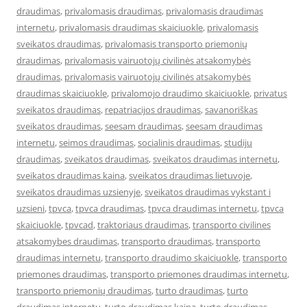
draudimas
,
privalomasis draudimas
,
privalomasis draudimas
internetu
,
privalomasis draudimas skaiciuokle
,
privalomasis
sveikatos draudimas
,
privalomasis transporto priemonių
draudimas
,
privalomasis vairuotojų civilinės atsakomybės
draudimas
,
privalomasis vairuotojų civilinės atsakomybės
draudimas skaiciuokle
,
privalomojo draudimo skaiciuokle
,
privatus
sveikatos draudimas
,
repatriacijos draudimas
,
savanoriškas
sveikatos draudimas
,
seesam draudimas
,
seesam draudimas
internetu
,
seimos draudimas
,
socialinis draudimas
,
studiju
draudimas
,
sveikatos draudimas
,
sveikatos draudimas internetu
,
sveikatos draudimas kaina
,
sveikatos draudimas lietuvoje
,
sveikatos draudimas uzsienyje
,
sveikatos draudimas vykstant i
uzsieni
,
tpvca
,
tpvca draudimas
,
tpvca draudimas internetu
,
tpvca
skaiciuokle
,
tpvcad
,
traktoriaus draudimas
,
transporto civilines
atsakomybes draudimas
,
transporto draudimas
,
transporto
draudimas internetu
,
transporto draudimo skaiciuokle
,
transporto
priemones draudimas
,
transporto priemones draudimas internetu
,
transporto priemonių draudimas
,
turto draudimas
,
turto