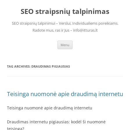
Skip
to
SEO straipsnių talpinimas
content
SEO straipsnių talpinimui – Verslui, Individualiems poreikiams.
Radote mus, ras ir Jus – info@itturas.lt
Menu
TAG ARCHIVES:
DRAUDIMAS PIGIAUSIAS
Teisinga nuomonė apie draudimą internetu
Teisinga nuomonė apie draudimą internetu
Draudimas internetu pigiausias: kodėl ši nuomonė
teisinga?