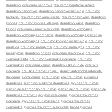
draudimo
,
draudimo bendrovė
,
draudimo bendrove lietuva
,
draudimo bendrovės
,
draudimo bendrovės lietuvoje
,
draudimo
brokeriai
,
draudimo brokeriai siauliai
,
draudimo brokeris
,
draudimo
įmonės
,
draudimo imones lietuvoje
,
draudimo kaina
,
draudimo
kainos
,
draudimo kainos skaičiuoklė
,
draudimo kompanija
,
draudimo kompanija compensa
,
draudimo kompanija gjensidige
,
draudimo kompanijos
,
draudimo kompanijos lietuvoje
,
draudimo
nuolaida
,
draudimo pasiulymai
,
draudimo paslaugos
,
draudimo
perrasymas
,
draudimo polisas
,
draudimo skaičiuoklė
,
draudimo
skaiciuokle bta
,
draudimo skaiciuokle internetu
,
draudimo
skaiciuokles
,
draudimu kainos
,
draudimu skaiciuokle
,
drauskis
internetu
,
drauskis internetu pigiau
,
drausti automobili internetu
,
drudimas
,
e draudimas
,
edraudimas
,
eta draudimas
,
europinis
draudimas
,
europinis sveikatos draudimas
,
givybes draudimas
,
gjensidige automobilio draudimas
,
gjensidige draudimas
,
gjensidige
draudimas internetu
,
gyvybės draudimas
,
gyvybes draudimas
internetu
,
gyvybes draudimas kaina
,
gyvybes draudimas
skaiciuokle
,
gyvybes draudimo skaiciuokle
,
hansa gyvybės