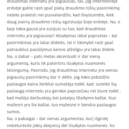
draudimas internetu yra pigiausias, tas, jog internetinėje
erdvėje galite rasti ypač platų draudimo rūšių pasirinkimą:
neteks praleisti nei pusvalandžio, kad išvystumėte, kiek
daug įvairių draudimo rūšių egzistuoja šioje erdvėje. Na, o
kaip tokia gausa yra susijusi su tuo, kad draudimas
internetu yra pigiausias? Atsakymas labai paprastas – kai
pasirinkimas yra labai didelės, tai ir tikimybė rasti ypač
patrauklius pasiūlymus kainos atžvilgiu yra labai didelė.
Na, o dabar – pats metas akcentuoti ir dar vieną
argumentą, kuris tik patvirtins išsakytos nuomonės
teisingumą. Pasirodo, jog draudimas internetu yra vienas
pigiausių pasirinkimų dar ir dėlto, jog tokio pobūdžio
paslaugos kaina ženkliai sumažėja todėl, kad: suteikti šią
paslaugą internetu yra gerokai paprasčiau nei biure todėl ,
kad mažėja darbuotojų bei patalpų išlaikymo kaštai. Kuo
mažesni yra šie kaštai, tuo mažesnė ir bendra paslaugos
sumos.
Na, o pabaigai – dar vienas argumentas, kurį išgirdę
nebeturėsite jokių abejonių dėl išsakytos nuomonės. Ko