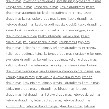
draudimas
,
investicinis draudimas
,
investicinis gyvybės draudimas
,
kas yra draudimas
,
kasco draudimas
,
kasko draudimas
,
kasko
draudimas automobiliui
,
kasko draudimas internetu
,
kasko
draudimas kaina
,
kasko draudimas kainos
,
kasko draudimas
lietuvos draudimas
,
kasko draudimas skaičiuoklė
,
kasko draudimo
kaina
,
kasko draudimo kainos
,
kasko draudimo salygos
,
kasko
draudimo skaičiuoklė
,
kasko internetu
,
kasko kaina
,
kasko
skaičiuoklė
,
kaupiamasis draudimas
,
kaupiamasis gyvybės
draudimas
,
kelionės draudimas
,
kelionės draudimas internetu
,
keliones draudimas kaina
,
keliones draudimas skaiciuokle
,
keliones
sveikatos draudimas
,
kelioninis draudimas
,
kelioniu draudimas
,
kelionių draudimas internetu
,
kelionių draudimas kaina
,
kelioniu
draudimas skaiciuokle
,
kiek kainuoja automobilio draudimas
,
kiek
kainuoja draudimas
,
kiek kainuoja kasko draudimas
,
kredito
draudimas
,
krovinio draudimas
,
kroviniu draudimas
,
l draudimas
,
laidavimo draudimas
,
ld draudimas
,
ldraudimas
,
letuvos
draudimas
,
liet draudimas
,
lietuvo draudimas
,
lietuvos darudimas
,
lietuvos draudima
,
lietuvos draudimas
,
lietuvos draudimas
automobiliui
,
lietuvos draudimas gyvybes draudimas
,
lietuvos