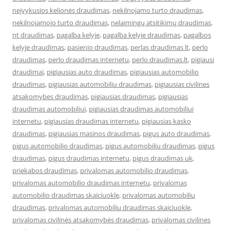
neįvykusios kelionės draudimas
,
nekilnojamo turto draudimas
,
nekilnojamojo turto draudimas
,
nelaimingų atsitikimų draudimas
,
nt draudimas
,
pagalba kelyje
,
pagalba kelyje draudimas
,
pagalbos
kelyje draudimas
,
pasienio draudimas
,
perlas draudimas lt
,
perlo
draudimas
,
perlo draudimas internetu
,
perlo draudimas.lt
,
pigiausi
draudimai
,
pigiausias auto draudimas
,
pigiausias automobilio
draudimas
,
pigiausias automobiliu draudimas
,
pigiausias civilines
atsakomybes draudimas
,
pigiausias draudimas
,
pigiausias
draudimas automobiliui
,
pigiausias draudimas automobiliui
internetu
,
pigiausias draudimas internetu
,
pigiausias kasko
draudimas
,
pigiausias masinos draudimas
,
pigus auto draudimas
,
pigus automobilio draudimas
,
pigus automobiliu draudimas
,
pigus
draudimas
,
pigus draudimas internetu
,
pigus draudimas uk
,
priekabos draudimas
,
privalomas automobilio draudimas
,
privalomas automobilio draudimas internetu
,
privalomas
automobilio draudimas skaiciuokle
,
privalomas automobiliu
draudimas
,
privalomas automobiliu draudimas skaiciuokle
,
privalomas civilinės atsakomybės draudimas
,
privalomas civilines