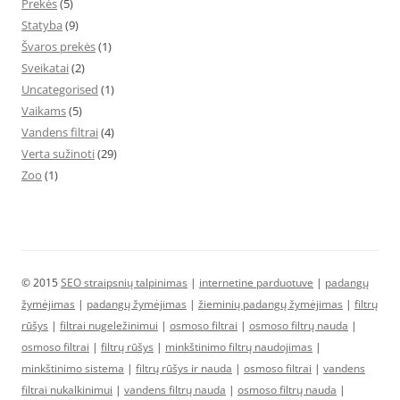
Prekės
(5)
Statyba
(9)
Švaros prekės
(1)
Sveikatai
(2)
Uncategorised
(1)
Vaikams
(5)
Vandens filtrai
(4)
Verta sužinoti
(29)
Zoo
(1)
© 2015
SEO straipsnių talpinimas
|
internetine parduotuve
|
padangų
žymėjimas
|
padangų žymėjimas
|
žieminių padangų žymėjimas
|
filtrų
rūšys
|
filtrai nugeležinimui
|
osmoso filtrai
|
osmoso filtrų nauda
|
osmoso filtrai
|
filtrų rūšys
|
minkštinimo filtrų naudojimas
|
minkštinimo sistema
|
filtrų rūšys ir nauda
|
osmoso filtrai
|
vandens
filtrai nukalkinimui
|
vandens filtrų nauda
|
osmoso filtrų nauda
|