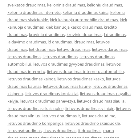
sveikatos draudimas
,
kelioninis draudimas
,
kelioniu draudimas
,
kelionių draudimas internetu
,
kelionių draudimas kaina
,
kelioniu
draudimas skaiciuokle
,
kiek kainuoja automobilio draudimas
,
kiek
kainuoja draudimas
,
kiek kainuoja kasko draudimas
,
kredito
draudimas
,
krovinio draudimas
,
kroviniu draudimas
,
l draudimas
,
laidavimo draudimas
,
ld draudimas
,
ldraudimas
,
letuvos
draudimas
,
liet draudimas
,
lietuvo draudimas
,
lietuvos darudimas
,
lietuvos draudima
,
lietuvos draudimas
,
lietuvos draudimas
automobiliui
,
lietuvos draudimas gyvybes draudimas
,
lietuvos
draudimas internetu
,
lietuvos draudimas internetu automobilio
,
lietuvos draudimas kainos
,
lietuvos draudimas kasko
,
lietuvos
draudimas kaunas
,
lietuvos draudimas kaune
,
lietuvos draudimas
klaipeda
,
lietuvos draudimas kontaktai
,
lietuvos draudimas pagalba
kelyje
,
lietuvos draudimas panevezys
,
lietuvos draudimas siauliai
,
lietuvos draudimas skaiciuokle
,
lietuvos draudimas vilniuje
,
lietuvos
draudimas vilnius
,
lietuvos draudimas.lt
,
lietuvos draudimo
,
lietuvos draudimo kompanijos
,
lietuvos draudimo skaiciuokle
,
lietuvosdraudimas
,
lituvos draudimas
,
lt draudimas
,
mano