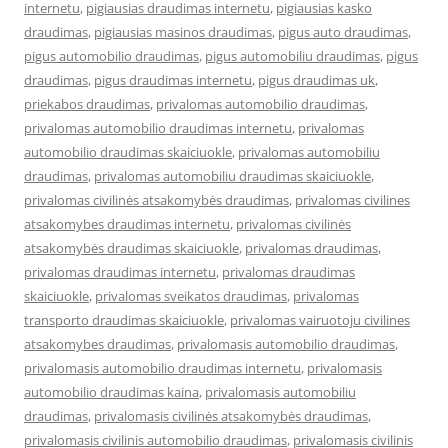
internetu
,
pigiausias draudimas internetu
,
pigiausias kasko
draudimas
,
pigiausias masinos draudimas
,
pigus auto draudimas
,
pigus automobilio draudimas
,
pigus automobiliu draudimas
,
pigus
draudimas
,
pigus draudimas internetu
,
pigus draudimas uk
,
priekabos draudimas
,
privalomas automobilio draudimas
,
privalomas automobilio draudimas internetu
,
privalomas
automobilio draudimas skaiciuokle
,
privalomas automobiliu
draudimas
,
privalomas automobiliu draudimas skaiciuokle
,
privalomas civilinės atsakomybės draudimas
,
privalomas civilines
atsakomybes draudimas internetu
,
privalomas civilinės
atsakomybės draudimas skaiciuokle
,
privalomas draudimas
,
privalomas draudimas internetu
,
privalomas draudimas
skaiciuokle
,
privalomas sveikatos draudimas
,
privalomas
transporto draudimas skaiciuokle
,
privalomas vairuotoju civilines
atsakomybes draudimas
,
privalomasis automobilio draudimas
,
privalomasis automobilio draudimas internetu
,
privalomasis
automobilio draudimas kaina
,
privalomasis automobiliu
draudimas
,
privalomasis civilinės atsakomybės draudimas
,
privalomasis civilinis automobilio draudimas
,
privalomasis civilinis