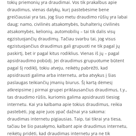
tokių priemonių yra draudimai. Vos tik prakalbus apie
draudimus, vienas dalykų, kurį pastebėsime bene
greičiausiai yra tas, jog šiuo metu draudimo rūšių yra labai
daug: namo, civilinės atsakomybės, buhalterių civilinės
atsakomybės, kelionių, automobilių – tai tik dalis visų
egzistuojančių draudimų. Tačiau svarbu tai, jog visus
egzistuojančius draudimus gali grupuoti ne tik pagal jų
paskirtį, bet ir pagal kitus rodiklius. Vienas iš jų – pagal
apsidraudimo pobūdį. Jei draudimus grupuotume būtent
pagal šį rodiklį, tokiu atveju, reikėtų pabrėžti, kad
apsidrausti galima arba internetu, arba atvykus į šias
paslaugas teikiančių įmanių biurus. Šį kartą dėmesį
atkreipsime į pirmai grupei priklausančius draudimus, t.y.,
tas draudimo rūšis, kuriomis galima apsidrausti tiesiog
internetu. Kai yra kalbama apie tokius draudimus, reikia
pastebėti, jog apie juos ypač dažnai yra sakoma:
draudimas internetu pigiausias. Taip, tai tikrai yra tiesa,
tačiau be šio pasakymo, kalbant apie draudimus internetu,
reikėtų pridėti, kad draudimas internetu yra ne tik