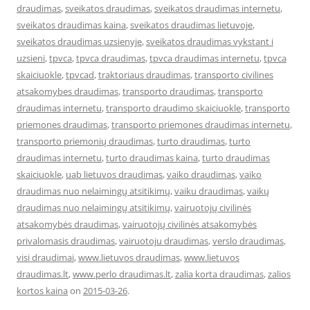
draudimas
,
sveikatos draudimas
,
sveikatos draudimas internetu
,
sveikatos draudimas kaina
,
sveikatos draudimas lietuvoje
,
sveikatos draudimas uzsienyje
,
sveikatos draudimas vykstant i
uzsieni
,
tpvca
,
tpvca draudimas
,
tpvca draudimas internetu
,
tpvca
skaiciuokle
,
tpvcad
,
traktoriaus draudimas
,
transporto civilines
atsakomybes draudimas
,
transporto draudimas
,
transporto
draudimas internetu
,
transporto draudimo skaiciuokle
,
transporto
priemones draudimas
,
transporto priemones draudimas internetu
,
transporto priemonių draudimas
,
turto draudimas
,
turto
draudimas internetu
,
turto draudimas kaina
,
turto draudimas
skaiciuokle
,
uab lietuvos draudimas
,
vaiko draudimas
,
vaiko
draudimas nuo nelaimingų atsitikimų
,
vaiku draudimas
,
vaikų
draudimas nuo nelaimingų atsitikimų
,
vairuotojų civilinės
atsakomybės draudimas
,
vairuotojų civilinės atsakomybės
privalomasis draudimas
,
vairuotoju draudimas
,
verslo draudimas
,
visi draudimai
,
www.lietuvos draudimas
,
www.lietuvos
draudimas.lt
,
www.perlo draudimas.lt
,
zalia korta draudimas
,
zalios
kortos kaina
on
2015-03-26
.