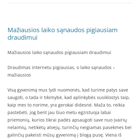
Mažiausios laiko sąnaudos pigiausiam
draudimui
Mažiausios laiko sąnaudos pigiausiam draudimui
Draudimas internetu pigiausias, o laiko sąnaudos –
mažiausios
Visą gyvenimą mus lydi nuomonės, kad turime patys save
saugoti, o tada ir tikimybė, kad aplinkybės susiklostys taip,
kaip mes to norime, yra gerokai didesnė. Maža to, reikia
pastebėti, jog bent jau šiuo metu egzistuoja labai
priemonių, kurios tikrai padės apsaugoti save nuo įvairių
nelaimių, netikėtų atvejų, turinčių neigiamas pasekmes bei
galinčių pakeisti mūsų gyvenimą į blogą pusę. Viena iš