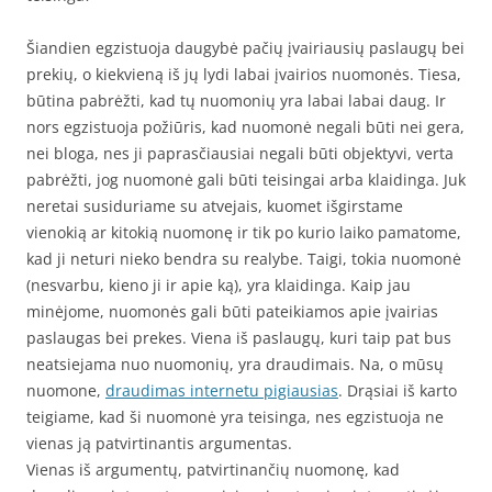
Šiandien egzistuoja daugybė pačių įvairiausių paslaugų bei
prekių, o kiekvieną iš jų lydi labai įvairios nuomonės. Tiesa,
būtina pabrėžti, kad tų nuomonių yra labai labai daug. Ir
nors egzistuoja požiūris, kad nuomonė negali būti nei gera,
nei bloga, nes ji paprasčiausiai negali būti objektyvi, verta
pabrėžti, jog nuomonė gali būti teisingai arba klaidinga. Juk
neretai susiduriame su atvejais, kuomet išgirstame
vienokią ar kitokią nuomonę ir tik po kurio laiko pamatome,
kad ji neturi nieko bendra su realybe. Taigi, tokia nuomonė
(nesvarbu, kieno ji ir apie ką), yra klaidinga. Kaip jau
minėjome, nuomonės gali būti pateikiamos apie įvairias
paslaugas bei prekes. Viena iš paslaugų, kuri taip pat bus
neatsiejama nuo nuomonių, yra draudimais. Na, o mūsų
nuomone,
draudimas internetu pigiausias
. Drąsiai iš karto
teigiame, kad ši nuomonė yra teisinga, nes egzistuoja ne
vienas ją patvirtinantis argumentas.
Vienas iš argumentų, patvirtinančių nuomonę, kad