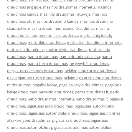
draudimas
,
mano draudimas.lt
,
masinos draudimas
,
masinos
draudimas anglijoje
,
masinos draudimas internetu
,
masinos
draudimas kainos
,
masinos draudimas lietuvoje
,
masinos
draudimas uk
,
masinos draudimo kainos
,
masinos draudimo
skaiciuokle
,
masinu draudimai
,
masinu draudimas
,
masinu
draudimo kainos
,
medicininis draudimas
,
medicininių išlaidų
draudimas
,
motociklo draudimas
,
motociklo draudimas internetu
,
motociklu draudimas
,
motorolerio draudimas
,
motoroleriu
draudimas
,
namo draudimas
,
namo draudimas kaina
,
namu
draudimas
,
namu turto draudimas
,
ne gyvybės draudimas
,
neįvykusios kelionės draudimas
,
nekilnojamo turto draudimas
,
nekilnojamojo turto draudimas
,
nelaimingų atsitikimų draudimas
,
nt draudimas
,
pagalba kelyje
,
pagalba kelyje draudimas
,
pagalbos
kelyje draudimas
,
pasienio draudimas
,
perlas draudimas lt
,
perlo
draudimas
,
perlo draudimas internetu
,
perlo draudimas.lt
,
pigiausi
draudimai
,
pigiausias auto draudimas
,
pigiausias automobilio
draudimas
,
pigiausias automobiliu draudimas
,
pigiausias civilines
atsakomybes draudimas
,
pigiausias draudimas
,
pigiausias
draudimas automobiliui
,
pigiausias draudimas automobiliui