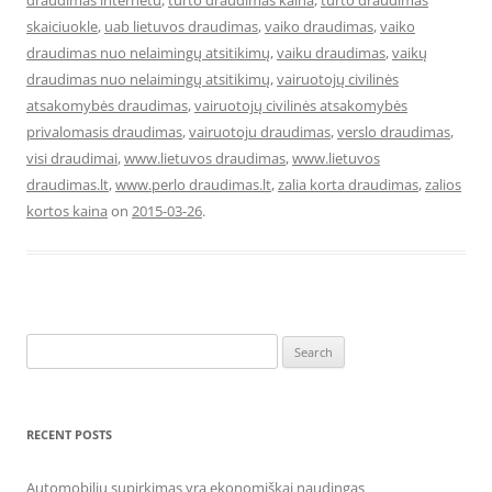
draudimas internetu
,
turto draudimas kaina
,
turto draudimas
skaiciuokle
,
uab lietuvos draudimas
,
vaiko draudimas
,
vaiko
draudimas nuo nelaimingų atsitikimų
,
vaiku draudimas
,
vaikų
draudimas nuo nelaimingų atsitikimų
,
vairuotojų civilinės
atsakomybės draudimas
,
vairuotojų civilinės atsakomybės
privalomasis draudimas
,
vairuotoju draudimas
,
verslo draudimas
,
visi draudimai
,
www.lietuvos draudimas
,
www.lietuvos
draudimas.lt
,
www.perlo draudimas.lt
,
zalia korta draudimas
,
zalios
kortos kaina
on
2015-03-26
.
Search
for:
RECENT POSTS
Automobilių supirkimas yra ekonomiškai naudingas