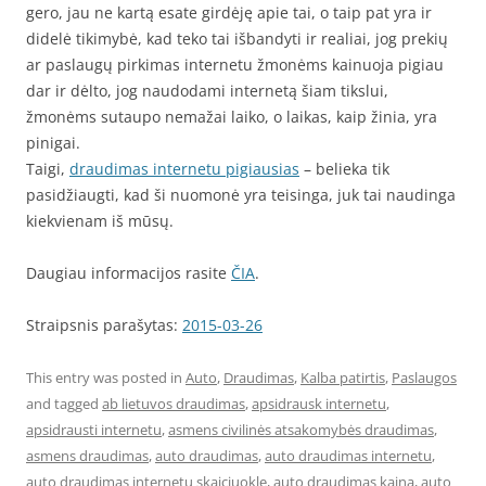
gero, jau ne kartą esate girdėję apie tai, o taip pat yra ir
didelė tikimybė, kad teko tai išbandyti ir realiai, jog prekių
ar paslaugų pirkimas internetu žmonėms kainuoja pigiau
dar ir dėlto, jog naudodami internetą šiam tikslui,
žmonėms sutaupo nemažai laiko, o laikas, kaip žinia, yra
pinigai.
Taigi,
draudimas internetu pigiausias
– belieka tik
pasidžiaugti, kad ši nuomonė yra teisinga, juk tai naudinga
kiekvienam iš mūsų.
Daugiau informacijos rasite
ČIA
.
Straipsnis parašytas:
2015-03-26
This entry was posted in
Auto
,
Draudimas
,
Kalba patirtis
,
Paslaugos
and tagged
ab lietuvos draudimas
,
apsidrausk internetu
,
apsidrausti internetu
,
asmens civilinės atsakomybės draudimas
,
asmens draudimas
,
auto draudimas
,
auto draudimas internetu
,
auto draudimas internetu skaiciuokle
,
auto draudimas kaina
,
auto