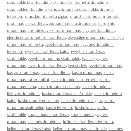
skaiciuokle bta
,
draudimo skaiciuokle internetu
,
draudimo
skaiciuokles
,
draudimu kainos
,
draudimu skaiciuokle
,
drauskis
internetu
,
drauskis internetu pigiau
,
drausti automobili internetu
,
drudimas
,
e draudimas
,
edraudimas
,
eta draudimas
,
europinis
draudimas
,
europinis sveikatos draudimas
,
givybes draudimas
,
gjensidige automobilio draudimas
,
gjensidige draudimas
,
gjensidige
draudimas internetu
,
gyvybės draudimas
,
gyvybes draudimas
internetu
,
gyvybes draudimas kaina
,
gyvybes draudimas
skaiciuokle
,
gyvybes draudimo skaiciuokle
,
hansa gyvybės
draudimas
,
investicinis draudimas
,
investicinis gyvybės draudimas
,
kas yra draudimas
,
kasco draudimas
,
kasko draudimas
,
kasko
draudimas automobiliui
,
kasko draudimas internetu
,
kasko
draudimas kaina
,
kasko draudimas kainos
,
kasko draudimas
lietuvos draudimas
,
kasko draudimas skaičiuoklė
,
kasko draudimo
kaina
,
kasko draudimo kainos
,
kasko draudimo salygos
,
kasko
draudimo skaičiuoklė
,
kasko internetu
,
kasko kaina
,
kasko
skaičiuoklė
,
kaupiamasis draudimas
,
kaupiamasis gyvybės
draudimas
,
kelionės draudimas
,
kelionės draudimas internetu
,
keliones draudimas kaina
,
keliones draudimas skaiciuokle
,
keliones