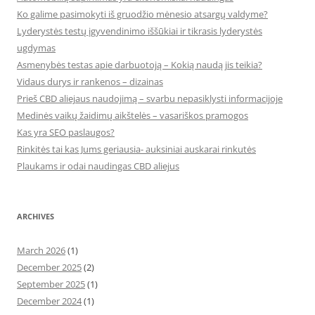
Ko galime pasimokyti iš gruodžio mėnesio atsargų valdyme?
Lyderystės testų įgyvendinimo iššūkiai ir tikrasis lyderystės
ugdymas
Asmenybės testas apie darbuotoją – Kokią naudą jis teikia?
Vidaus durys ir rankenos – dizainas
Prieš CBD aliejaus naudojimą – svarbu nepasiklysti informacijoje
Medinės vaikų žaidimų aikštelės – vasariškos pramogos
Kas yra SEO paslaugos?
Rinkitės tai kas Jums geriausia- auksiniai auskarai rinkutės
Plaukams ir odai naudingas CBD aliejus
ARCHIVES
March 2026
(1)
December 2025
(2)
September 2025
(1)
December 2024
(1)