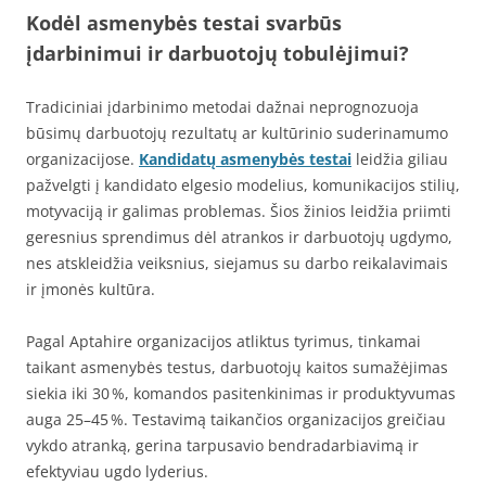
Kodėl asmenybės testai svarbūs
įdarbinimui ir darbuotojų tobulėjimui?
Tradiciniai įdarbinimo metodai dažnai neprognozuoja
būsimų darbuotojų rezultatų ar kultūrinio suderinamumo
organizacijose.
Kandidatų asmenybės testai
leidžia giliau
pažvelgti į kandidato elgesio modelius, komunikacijos stilių,
motyvaciją ir galimas problemas. Šios žinios leidžia priimti
geresnius sprendimus dėl atrankos ir darbuotojų ugdymo,
nes atskleidžia veiksnius, siejamus su darbo reikalavimais
ir įmonės kultūra.
Pagal Aptahire organizacijos atliktus tyrimus, tinkamai
taikant asmenybės testus, darbuotojų kaitos sumažėjimas
siekia iki 30 %, komandos pasitenkinimas ir produktyvumas
auga 25–45 %. Testavimą taikančios organizacijos greičiau
vykdo atranką, gerina tarpusavio bendradarbiavimą ir
efektyviau ugdo lyderius.