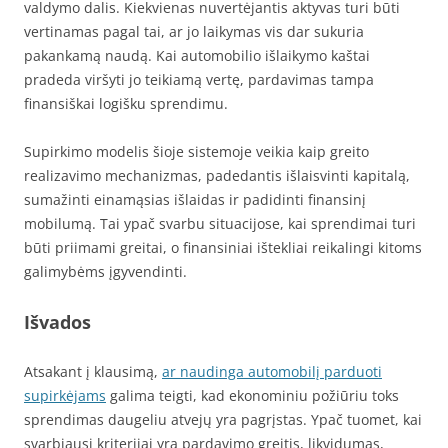
valdymo dalis. Kiekvienas nuvertėjantis aktyvas turi būti
vertinamas pagal tai, ar jo laikymas vis dar sukuria
pakankamą naudą. Kai automobilio išlaikymo kaštai
pradeda viršyti jo teikiamą vertę, pardavimas tampa
finansiškai logišku sprendimu.
Supirkimo modelis šioje sistemoje veikia kaip greito
realizavimo mechanizmas, padedantis išlaisvinti kapitalą,
sumažinti einamąsias išlaidas ir padidinti finansinį
mobilumą. Tai ypač svarbu situacijose, kai sprendimai turi
būti priimami greitai, o finansiniai ištekliai reikalingi kitoms
galimybėms įgyvendinti.
Išvados
Atsakant į klausimą,
ar naudinga automobilį parduoti
supirkėjams
galima teigti, kad ekonominiu požiūriu toks
sprendimas daugeliu atvejų yra pagrįstas. Ypač tuomet, kai
svarbiausi kriterijai yra pardavimo greitis, likvidumas,