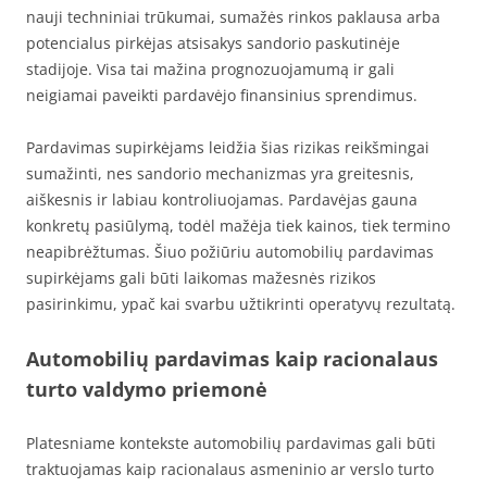
nauji techniniai trūkumai, sumažės rinkos paklausa arba
potencialus pirkėjas atsisakys sandorio paskutinėje
stadijoje. Visa tai mažina prognozuojamumą ir gali
neigiamai paveikti pardavėjo finansinius sprendimus.
Pardavimas supirkėjams leidžia šias rizikas reikšmingai
sumažinti, nes sandorio mechanizmas yra greitesnis,
aiškesnis ir labiau kontroliuojamas. Pardavėjas gauna
konkretų pasiūlymą, todėl mažėja tiek kainos, tiek termino
neapibrėžtumas. Šiuo požiūriu automobilių pardavimas
supirkėjams gali būti laikomas mažesnės rizikos
pasirinkimu, ypač kai svarbu užtikrinti operatyvų rezultatą.
Automobilių pardavimas kaip racionalaus
turto valdymo priemonė
Platesniame kontekste automobilių pardavimas gali būti
traktuojamas kaip racionalaus asmeninio ar verslo turto