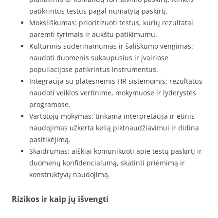
patikrintus testus pagal numatytą paskirtį.
Moksliškumas: prioritizuoti testus, kurių rezultatai
paremti tyrimais ir aukštu patikimumu.
Kultūrinis suderinamumas ir šališkumo vengimas:
naudoti duomenis sukaupusius ir įvairiose
populiacijose patikrintus instrumentus.
Integracija su platesnėmis HR sistemomis: rezultatus
naudoti veiklos vertinime, mokymuose ir lyderystės
programose.
Vartotojų mokymas: tinkama interpretacija ir etinis
naudojimas užkerta kelią piktnaudžiavimui ir didina
pasitikėjimą.
Skaidrumas: aiškiai komunikuoti apie testų paskirtį ir
duomenų konfidencialumą, skatinti priėmimą ir
konstruktyvų naudojimą.
Rizikos ir kaip jų išvengti