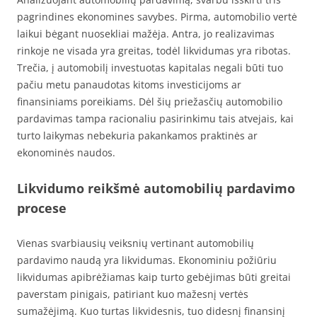
pagrindines ekonomines savybes. Pirma, automobilio vertė
laikui bėgant nuosekliai mažėja. Antra, jo realizavimas
rinkoje ne visada yra greitas, todėl likvidumas yra ribotas.
Trečia, į automobilį investuotas kapitalas negali būti tuo
pačiu metu panaudotas kitoms investicijoms ar
finansiniams poreikiams. Dėl šių priežasčių automobilio
pardavimas tampa racionaliu pasirinkimu tais atvejais, kai
turto laikymas nebekuria pakankamos praktinės ar
ekonominės naudos.
Likvidumo reikšmė automobilių pardavimo
procese
Vienas svarbiausių veiksnių vertinant automobilių
pardavimo naudą yra likvidumas. Ekonominiu požiūriu
likvidumas apibrėžiamas kaip turto gebėjimas būti greitai
paverstam pinigais, patiriant kuo mažesnį vertės
sumažėjimą. Kuo turtas likvidesnis, tuo didesnį finansinį