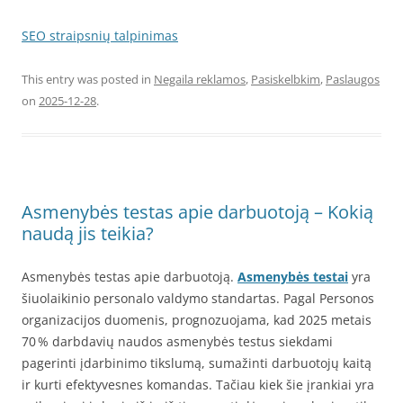
SEO straipsnių talpinimas
This entry was posted in
Negaila reklamos
,
Pasiskelbkim
,
Paslaugos
on
2025-12-28
.
Asmenybės testas apie darbuotoją – Kokią
naudą jis teikia?
Asmenybės testas apie darbuotoją.
Asmenybės testai
yra
šiuolaikinio personalo valdymo standartas. Pagal Personos
organizacijos duomenis, prognozuojama, kad 2025 metais
70 % darbdavių naudos asmenybės testus siekdami
pagerinti įdarbinimo tikslumą, sumažinti darbuotojų kaitą
ir kurti efektyvesnes komandas. Tačiau kiek šie įrankiai yra