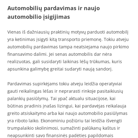
Automobilių pardavimas ir naujo
automobilio įsigijimas
Vienas iš dažniausių praktinių motyvų parduoti automobilį
yra ketinimas įsigyti kitą transporto priemonę. Tokiu atveju
automobilių pardavimas tampa neatsiejama naujo pirkimo
finansavimo dalimi. Jei senas automobilis dar nėra
realizuotas, gali susidaryti laikinas lėšų trūkumas, kuris
apsunkina galimybę greitai sudaryti naują sandorį.
Pardavimas supirkėjams tokiu atveju leidžia operatyviai
gauti reikalingas lėšas ir neprarasti rinkoje pasitaikiusių
palankių pasiūlymų. Tai ypač aktualu situacijose, kai
būtinas pradinis įnašas lizingui, kai pardavėjas reikalauja
greito atsiskaitymo arba kai naujo automobilio pasiūlymas
yra riboto laiko. Ekonominiu požiūriu tai leidžia išvengti
trumpalaikio skolinimosi, sumažinti palūkanų kaštus ir
neapsunkinti savo finansinės padėties papildomais