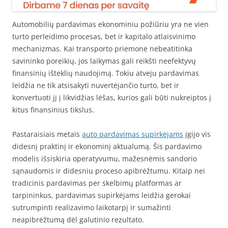
Automobilių pardavimas ekonominiu požiūriu yra ne vien
turto perleidimo procesas, bet ir kapitalo atlaisvinimo
mechanizmas. Kai transporto priemonė nebeatitinka
savininko poreikių, jos laikymas gali reikšti neefektyvų
finansinių išteklių naudojimą. Tokiu atveju pardavimas
leidžia ne tik atsisakyti nuvertėjančio turto, bet ir
konvertuoti jį į likvidžias lėšas, kurios gali būti nukreiptos į
kitus finansinius tikslus.
Pastaraisiais metais
auto pardavimas supirkėjams
įgijo vis
didesnį praktinį ir ekonominį aktualumą. Šis pardavimo
modelis išsiskiria operatyvumu, mažesnėmis sandorio
sąnaudomis ir didesniu proceso apibrėžtumu. Kitaip nei
tradicinis pardavimas per skelbimų platformas ar
tarpininkus, pardavimas supirkėjams leidžia gerokai
sutrumpinti realizavimo laikotarpį ir sumažinti
neapibrėžtumą dėl galutinio rezultato.