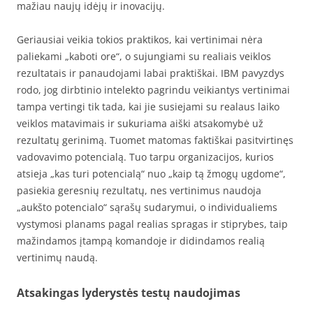
mažiau naujų idėjų ir inovacijų.
Geriausiai veikia tokios praktikos, kai vertinimai nėra
paliekami „kaboti ore“, o sujungiami su realiais veiklos
rezultatais ir panaudojami labai praktiškai. IBM pavyzdys
rodo, jog dirbtinio intelekto pagrindu veikiantys vertinimai
tampa vertingi tik tada, kai jie susiejami su realaus laiko
veiklos matavimais ir sukuriama aiški atsakomybė už
rezultatų gerinimą. Tuomet matomas faktiškai pasitvirtinęs
vadovavimo potencialą. Tuo tarpu organizacijos, kurios
atsieja „kas turi potencialą“ nuo „kaip tą žmogų ugdome“,
pasiekia geresnių rezultatų, nes vertinimus naudoja
„aukšto potencialo“ sąrašų sudarymui, o individualiems
vystymosi planams pagal realias spragas ir stiprybes, taip
mažindamos įtampą komandoje ir didindamos realią
vertinimų naudą.
Atsakingas lyderystės testų naudojimas