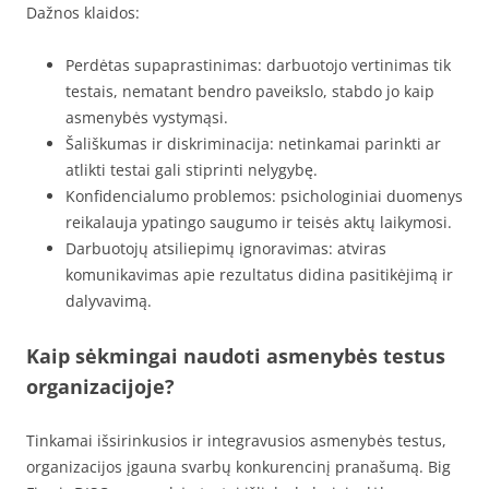
Dažnos klaidos:
Perdėtas supaprastinimas: darbuotojo vertinimas tik
testais, nematant bendro paveikslo, stabdo jo kaip
asmenybės vystymąsi.
Šališkumas ir diskriminacija: netinkamai parinkti ar
atlikti testai gali stiprinti nelygybę.
Konfidencialumo problemos: psichologiniai duomenys
reikalauja ypatingo saugumo ir teisės aktų laikymosi.
Darbuotojų atsiliepimų ignoravimas: atviras
komunikavimas apie rezultatus didina pasitikėjimą ir
dalyvavimą.
Kaip sėkmingai naudoti asmenybės testus
organizacijoje?
Tinkamai išsirinkusios ir integravusios asmenybės testus,
organizacijos įgauna svarbų konkurencinį pranašumą. Big