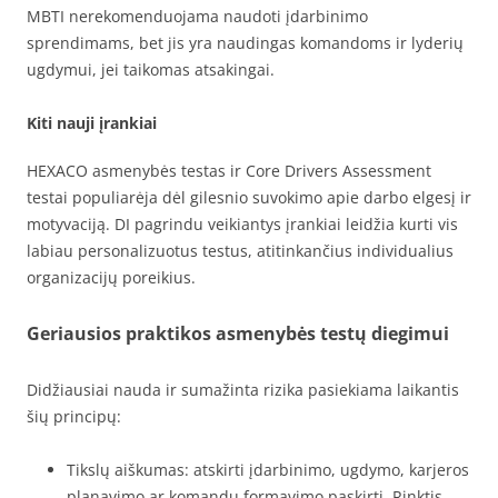
MBTI nerekomenduojama naudoti įdarbinimo
sprendimams, bet jis yra naudingas komandoms ir lyderių
ugdymui, jei taikomas atsakingai.
Kiti nauji įrankiai
HEXACO asmenybės testas ir Core Drivers Assessment
testai populiarėja dėl gilesnio suvokimo apie darbo elgesį ir
motyvaciją. DI pagrindu veikiantys įrankiai leidžia kurti vis
labiau personalizuotus testus, atitinkančius individualius
organizacijų poreikius.
Geriausios praktikos asmenybės testų diegimui
Didžiausiai nauda ir sumažinta rizika pasiekiama laikantis
šių principų:
Tikslų aiškumas: atskirti įdarbinimo, ugdymo, karjeros
planavimo ar komandų formavimo paskirtį. Rinktis