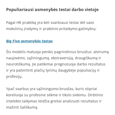
Populiariausi asmenybės testai darbo vietoje
Pagal HR praktiką yra keli svarbiausi testai dėl savo
mokslinių įrodymų ir praktinio pritaikymo galimybių:
Big Five asmenybės testas
Šis modelis matuoja penkis pagrindinius bruožus: atvirumą
naujovėms, sąžiningumą, ekstraversiją, draugiškumą ir
neurotiškumą. Jie patikimai prognozuoja darbo rezultatus
ir yra patvirtinti plačių tyrimų daugybėje populiacijų ir
profesijų.
Ypač svarbus yra sąžiningumo bruožas, kuris stipriai
koreliuoja su profesine sėkme ir tikslo siekimu. Dirbtinio
intelekto taikymas leidžia greitai analizuoti rezultatus ir
mažinti šališkumą.