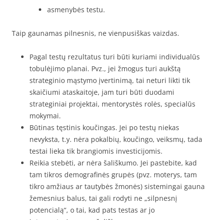
asmenybės testu.
Taip gaunamas pilnesnis, ne vienpusiškas vaizdas.
Pagal testų rezultatus turi būti kuriami individualūs
tobulėjimo planai. Pvz., jei žmogus turi aukštą
strateginio mąstymo įvertinimą, tai neturi likti tik
skaičiumi ataskaitoje, jam turi būti duodami
strateginiai projektai, mentorystės rolės, specialūs
mokymai.
Būtinas tęstinis koučingas. Jei po testų niekas
nevyksta, t.y. nėra pokalbių, koučingo, veiksmų, tada
testai lieka tik brangiomis investicijomis.
Reikia stebėti, ar nėra šališkumo. Jei pastebite, kad
tam tikros demografinės grupės (pvz. moterys, tam
tikro amžiaus ar tautybės žmonės) sistemingai gauna
žemesnius balus, tai gali rodyti ne „silpnesnį
potencialą“, o tai, kad pats testas ar jo