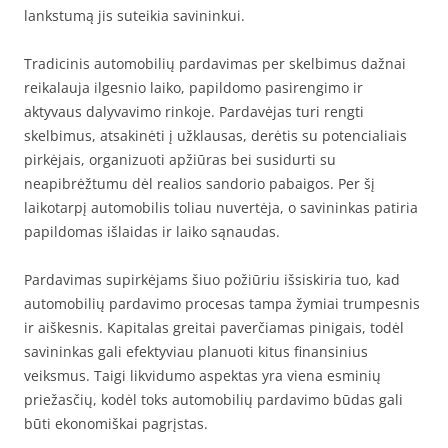
lankstumą jis suteikia savininkui.
Tradicinis automobilių pardavimas per skelbimus dažnai
reikalauja ilgesnio laiko, papildomo pasirengimo ir
aktyvaus dalyvavimo rinkoje. Pardavėjas turi rengti
skelbimus, atsakinėti į užklausas, derėtis su potencialiais
pirkėjais, organizuoti apžiūras bei susidurti su
neapibrėžtumu dėl realios sandorio pabaigos. Per šį
laikotarpį automobilis toliau nuvertėja, o savininkas patiria
papildomas išlaidas ir laiko sąnaudas.
Pardavimas supirkėjams šiuo požiūriu išsiskiria tuo, kad
automobilių pardavimo procesas tampa žymiai trumpesnis
ir aiškesnis. Kapitalas greitai paverčiamas pinigais, todėl
savininkas gali efektyviau planuoti kitus finansinius
veiksmus. Taigi likvidumo aspektas yra viena esminių
priežasčių, kodėl toks automobilių pardavimo būdas gali
būti ekonomiškai pagrįstas.