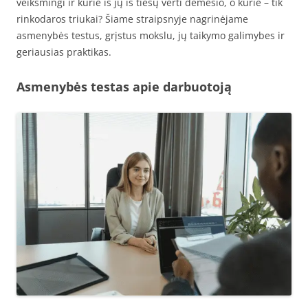
veiksmingi ir kurie iš jų iš tiesų verti dėmesio, o kurie – tik
rinkodaros triukai? Šiame straipsnyje nagrinėjame
asmenybės testus, grįstus mokslu, jų taikymo galimybes ir
geriausias praktikas.
Asmenybės testas apie darbuotoją