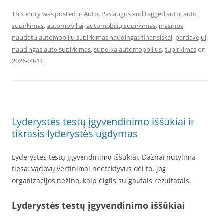
This entry was posted in
Auto
,
Paslaugos
and tagged
auto
,
auto
supirkimas
,
automobiliai
,
automobilių supirkimas
,
masinos
,
naudotu automobiliu supirkimas naudingas finansiskai
,
pardavejui
naudingas auto supirkimas
,
superka automopbilius
,
supirkimas
on
2026-03-11
.
Lyderystės testų įgyvendinimo iššūkiai ir
tikrasis lyderystės ugdymas
Lyderystės testų įgyvendinimo iššūkiai. Dažnai nutylima
tiesa: vadovų vertinimai neefektyvus dėl to, jog
organizacijos nežino, kaip elgtis su gautais rezultatais.
Lyderystės testų įgyvendinimo iššūkiai