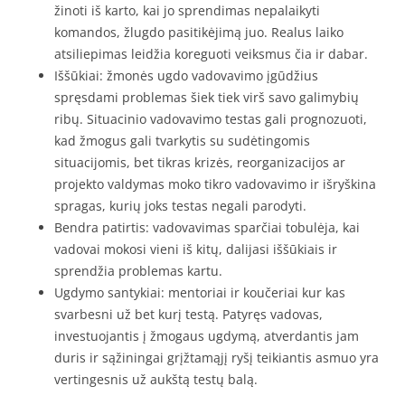
žinoti iš karto, kai jo sprendimas nepalaikyti
komandos, žlugdo pasitikėjimą juo. Realus laiko
atsiliepimas leidžia koreguoti veiksmus čia ir dabar.
Iššūkiai: žmonės ugdo vadovavimo įgūdžius
spręsdami problemas šiek tiek virš savo galimybių
ribų. Situacinio vadovavimo testas gali prognozuoti,
kad žmogus gali tvarkytis su sudėtingomis
situacijomis, bet tikras krizės, reorganizacijos ar
projekto valdymas moko tikro vadovavimo ir išryškina
spragas, kurių joks testas negali parodyti.
Bendra patirtis: vadovavimas sparčiai tobulėja, kai
vadovai mokosi vieni iš kitų, dalijasi iššūkiais ir
sprendžia problemas kartu.
Ugdymo santykiai: mentoriai ir koučeriai kur kas
svarbesni už bet kurį testą. Patyręs vadovas,
investuojantis į žmogaus ugdymą, atverdantis jam
duris ir sąžiningai grįžtamąjį ryšį teikiantis asmuo yra
vertingesnis už aukštą testų balą.