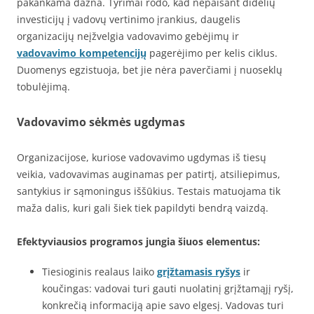
pakankama dažna. Tyrimai rodo, kad nepaisant didelių
investicijų į vadovų vertinimo įrankius, daugelis
organizacijų neįžvelgia vadovavimo gebėjimų ir
vadovavimo kompetencijų
pagerėjimo per kelis ciklus.
Duomenys egzistuoja, bet jie nėra paverčiami į nuoseklų
tobulėjimą.
Vadovavimo sėkmės ugdymas
Organizacijose, kuriose vadovavimo ugdymas iš tiesų
veikia, vadovavimas auginamas per patirtį, atsiliepimus,
santykius ir sąmoningus iššūkius. Testais matuojama tik
maža dalis, kuri gali šiek tiek papildyti bendrą vaizdą.
Efektyviausios programos jungia šiuos elementus:
Tiesioginis realaus laiko
grįžtamasis ryšys
ir
koučingas: vadovai turi gauti nuolatinį grįžtamąjį ryšį,
konkrečią informaciją apie savo elgesį. Vadovas turi