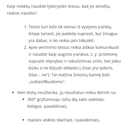
Kaip reikėtų naudoti lyderystės testus, kad jie atneštų
realios naudos?
Testai turi būti tik vienas iš vystymo įrankių.
Kitaip tariant, jie padeda suprasti, kur žmogus
yra dabar, ir ko reikia jam tobulėti.
Apie vertinimo testus reikia aiškiai komunikuoti
ir naudoti kaip augimo įrankius, t. y. priemonę
suprasti stiprybes ir tobulintinas sritis, bet jokiu
būdu o ne klijuoti etiketes („šitas yra lyderis,
šitas – ne“). Tai mažina žmonių baimę būti
„suklasifikuotiems“.
Vien testų neužtenka. Jų rezultatus reikia derinti su:
360° grįžtamuoju ryšiu (ką sako vadovas,
kolegos, pavaldiniai),
realiais veiklos skaičiais / pasiekimais,