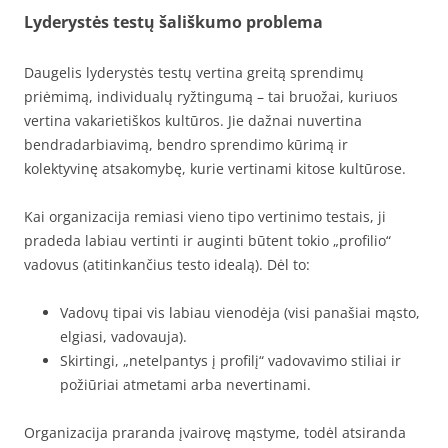
Lyderystės testų šališkumo problema
Daugelis lyderystės testų vertina greitą sprendimų
priėmimą, individualų ryžtingumą – tai bruožai, kuriuos
vertina vakarietiškos kultūros. Jie dažnai nuvertina
bendradarbiavimą, bendro sprendimo kūrimą ir
kolektyvinę atsakomybę, kurie vertinami kitose kultūrose.
Kai organizacija remiasi vieno tipo vertinimo testais, ji
pradeda labiau vertinti ir auginti būtent tokio „profilio“
vadovus (atitinkančius testo idealą). Dėl to:
Vadovų tipai vis labiau vienodėja (visi panašiai mąsto,
elgiasi, vadovauja).
Skirtingi, „netelpantys į profilį“ vadovavimo stiliai ir
požiūriai atmetami arba nevertinami.
Organizacija praranda įvairovę mąstyme, todėl atsiranda