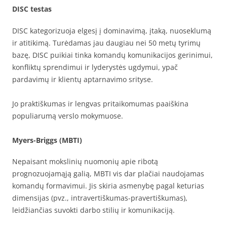
DISC testas
DISC kategorizuoja elgesį į dominavimą, įtaką, nuoseklumą
ir atitikimą. Turėdamas jau daugiau nei 50 metų tyrimų
bazę, DISC puikiai tinka komandų komunikacijos gerinimui,
konfliktų sprendimui ir lyderystės ugdymui, ypač
pardavimų ir klientų aptarnavimo srityse.
Jo praktiškumas ir lengvas pritaikomumas paaiškina
populiarumą verslo mokymuose.
Myers-Briggs (MBTI)
Nepaisant mokslinių nuomonių apie ribotą
prognozuojamąją galią, MBTI vis dar plačiai naudojamas
komandų formavimui. Jis skiria asmenybę pagal keturias
dimensijas (pvz., intravertiškumas-pravertiškumas),
leidžiančias suvokti darbo stilių ir komunikaciją.