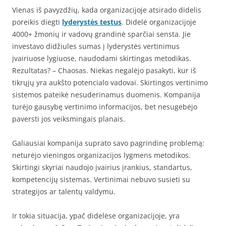
Vienas iš pavyzdžių, kada organizacijoje atsirado didelis
poreikis diegti
lyderystės testus
. Didelė organizacijoje
4000+ žmonių ir vadovų grandinė sparčiai sensta. Jie
investavo didžiules sumas į lyderystės vertinimus
įvairiuose lygiuose, naudodami skirtingas metodikas.
Rezultatas? – Chaosas. Niekas negalėjo pasakyti, kur iš
tikrųjų yra aukšto potencialo vadovai. Skirtingos vertinimo
sistemos pateikė nesuderinamus duomenis. Kompanija
turėjo gausybę vertinimo informacijos, bet nesugebėjo
paversti jos veiksmingais planais.
Galiausiai kompanija suprato savo pagrindinę problemą:
neturėjo vieningos organizacijos lygmens metodikos.
Skirtingi skyriai naudojo įvairius įrankius, standartus,
kompetencijų sistemas. Vertinimai nebuvo susieti su
strategijos ar talentų valdymu.
Ir tokia situacija, ypač didelėse organizacijoje, yra