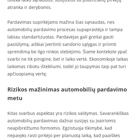
atranka ir derybomis.
Pardavimas supirkėjams mažina šias sąnaudas, nes
automobilių pardavimo procesas supaprastėja ir tampa
labiau standartizuotas. Pardavėjas gali greitai gauti
pasiūlymą, aiškiai įvertinti sandorio sąlygas ir priimti
sprendimą be ilgo rinkos stebėjimo. Šiame kontekste ypač
svarbi ne tik piniginė, bet ir laiko vertė. Ekonomikoje laikas
laikomas ribotu ištekliumi, todėl jo taupymas taip pat turi
apčiuopiamą vertę.
Rizikos mažinimas automobilių pardavimo
metu
Kitas svarbus aspektas yra rizikos valdymas. Savarankiškas
automobilių pardavimas dažnai susijęs su įvairiomis
neapibrėžtumo formomis. Egzistuoja tikimybė, kad
nepavyks rasti pirkėjo per planuotą laiką, kad paaiškės