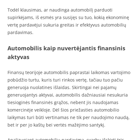
Todėl klausimas, ar naudinga automobilį parduoti
supirkėjams, iš esmės yra susijęs su tuo, kokią ekonominę
vertę pardavėjui sukuria greitas ir efektyvus automobilių
pardavimas.
Automobilis kaip nuvertėjantis finansinis
aktyvas
Finansų teorijoje automobilis paprastai laikomas vartojimo
pobūdžio turtu, kuris turi rinkos vertę, tačiau tuo pačiu
generuoja nuolatines išlaidas. Skirtingai nei pajamų
generuojantys aktyvai, automobilis dažniausiai nesukuria
tiesioginės finansinės grąžos, nebent jis naudojamas
komercinėje veikloje. Dėl šios priežasties automobilio
laikymas turi būti vertinamas ne tik per naudojimo naudą,
bet ir per jo kaštų bei vertės mažėjimo santykį.
Analizuojant automobilių pardavimą, svarbu išskirti tris