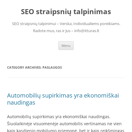
Skip
to
SEO straipsnių talpinimas
content
SEO straipsnių talpinimui – Verslui, Individualiems poreikiams.
Radote mus, ras ir Jus – info@itturas.lt
Menu
CATEGORY ARCHIVES:
PASLAUGOS
Automobilių supirkimas yra ekonomiškai
naudingas
Automobilių supirkimas yra ekonomiškai naudingas.
Šiuolaikinėje visuomenėje automobilis vertinamas ne vien
kaip kasdienio mobilumo priemonė, bet ir kaip reikšmingas