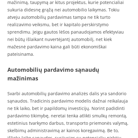
mažinimą, taupymą ar kitus projektus, kurie potencialiai
sukuria didesnę grąžą nei automobilio laikymas. Tokiu
atveju automobilių pardavimas tampa ne tik turto
realizavimo veiksmu, bet ir kapitalo perskirstymo
sprendimu. Jeigu gautos lėšos panaudojamos efektyviau
nei būtų išlaikant nuvertėjantį automobilį, net kiek
mažesnė pardavimo kaina gali būti ekonomiškai
pateisinama.
Automobilių pardavimo sąnaudų
mažinimas
Svarbi automobilių pardavimo analizės dalis yra sandorio
sąnaudos. Tradicinis pardavimo modelis dažnai reikalauja
ne tik laiko, bet ir papildomų investicijų. Norint padidinti
pardavimo tikimybę, neretai tenka atlikti smulkų remontą,
estetinius tvarkymo darbus, transporto priemonės valymą,
skelbimų administravimą ar kainos koregavimą. Be to,
išlieka laiko sąnaudos, susijusios su potencialių pirkėjų