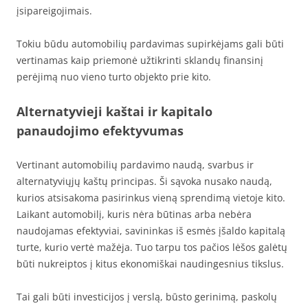
įsipareigojimais.
Tokiu būdu automobilių pardavimas supirkėjams gali būti
vertinamas kaip priemonė užtikrinti sklandų finansinį
perėjimą nuo vieno turto objekto prie kito.
Alternatyvieji kaštai ir kapitalo
panaudojimo efektyvumas
Vertinant automobilių pardavimo naudą, svarbus ir
alternatyviųjų kaštų principas. Ši sąvoka nusako naudą,
kurios atsisakoma pasirinkus vieną sprendimą vietoje kito.
Laikant automobilį, kuris nėra būtinas arba nebėra
naudojamas efektyviai, savininkas iš esmės įšaldo kapitalą
turte, kurio vertė mažėja. Tuo tarpu tos pačios lėšos galėtų
būti nukreiptos į kitus ekonomiškai naudingesnius tikslus.
Tai gali būti investicijos į verslą, būsto gerinimą, paskolų