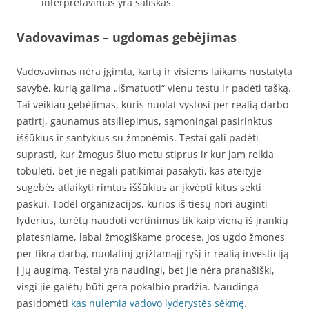
interpretavimas yra šališkas.
Vadovavimas – ugdomas gebėjimas
Vadovavimas nėra įgimta, kartą ir visiems laikams nustatyta
savybė, kurią galima „išmatuoti“ vienu testu ir padėti tašką.
Tai veikiau gebėjimas, kuris nuolat vystosi per realią darbo
patirtį, gaunamus atsiliepimus, sąmoningai pasirinktus
iššūkius ir santykius su žmonėmis. Testai gali padėti
suprasti, kur žmogus šiuo metu stiprus ir kur jam reikia
tobulėti, bet jie negali patikimai pasakyti, kas ateityje
sugebės atlaikyti rimtus iššūkius ar įkvėpti kitus sekti
paskui. Todėl organizacijos, kurios iš tiesų nori auginti
lyderius, turėtų naudoti vertinimus tik kaip vieną iš įrankių
platesniame, labai žmogiškame procese. Jos ugdo žmones
per tikrą darbą, nuolatinį grįžtamąjį ryšį ir realią investiciją
į jų augimą. Testai yra naudingi, bet jie nėra pranašiški,
visgi jie galėtų būti gera pokalbio pradžia. Naudinga
pasidomėti
kas nulemia vadovo lyderystės sėkmę
.