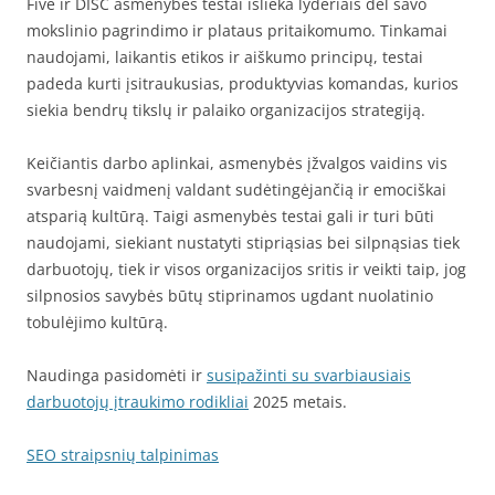
Five ir DISC asmenybės testai išlieka lyderiais dėl savo
mokslinio pagrindimo ir plataus pritaikomumo. Tinkamai
naudojami, laikantis etikos ir aiškumo principų, testai
padeda kurti įsitraukusias, produktyvias komandas, kurios
siekia bendrų tikslų ir palaiko organizacijos strategiją.
Keičiantis darbo aplinkai, asmenybės įžvalgos vaidins vis
svarbesnį vaidmenį valdant sudėtingėjančią ir emociškai
atsparią kultūrą. Taigi asmenybės testai gali ir turi būti
naudojami, siekiant nustatyti stipriąsias bei silpnąsias tiek
darbuotojų, tiek ir visos organizacijos sritis ir veikti taip, jog
silpnosios savybės būtų stiprinamos ugdant nuolatinio
tobulėjimo kultūrą.
Naudinga pasidomėti ir
susipažinti su svarbiausiais
darbuotojų įtraukimo rodikliai
2025 metais.
SEO straipsnių talpinimas