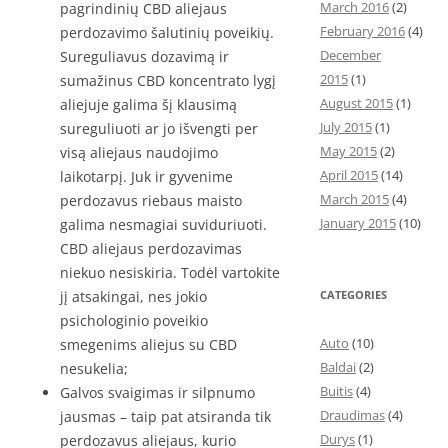
March 2016
(2)
pagrindinių CBD aliejaus
February 2016
(4)
perdozavimo šalutinių poveikių.
December
Sureguliavus dozavimą ir
2015
(1)
sumažinus CBD koncentrato lygį
August 2015
(1)
aliejuje galima šį klausimą
July 2015
(1)
sureguliuoti ar jo išvengti per
May 2015
(2)
visą aliejaus naudojimo
April 2015
(14)
laikotarpį. Juk ir gyvenime
March 2015
(4)
perdozavus riebaus maisto
January 2015
(10)
galima nesmagiai suviduriuoti.
CBD aliejaus perdozavimas
niekuo nesiskiria. Todėl vartokite
jį atsakingai, nes jokio
CATEGORIES
psichologinio poveikio
Auto
(10)
smegenims aliejus su CBD
Baldai
(2)
nesukelia;
Buitis
(4)
Galvos svaigimas ir silpnumo
Draudimas
(4)
jausmas – taip pat atsiranda tik
Durys
(1)
perdozavus aliejaus, kurio