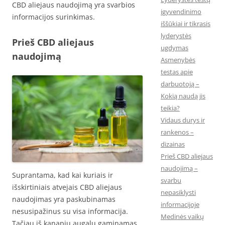
CBD aliejaus naudojimą yra svarbios
įgyvendinimo
informacijos surinkimas.
iššūkiai ir tikrasis
lyderystės
Prieš CBD aliejaus
ugdymas
naudojimą
Asmenybės
testas apie
darbuotoją –
Kokią naudą jis
teikia?
Vidaus durys ir
rankenos –
dizainas
Prieš CBD aliejaus
naudojimą –
Suprantama, kad kai kuriais ir
svarbu
išskirtiniais atvejais CBD aliejaus
nepasiklysti
naudojimas yra paskubinamas
informacijoje
nesusipažinus su visa informacija.
Medinės vaikų
Tačiau iš kanapių augalų gaminamas