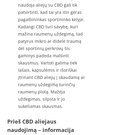
naudoja aliejų su CBD gali tik
patvirtinti, kad tai yra itin geras
pagalbininkas sportininko kelyje.
Kadangi CBD turi savybę, kuri
mažina raumenų uždegimą, tad
patyrus mikro ar didelė traumą
dėl sportinių perkrovų šis
gaminys padeda malšinti
skausmus. Vartoti galima tiek
lašais, kapsulėmis ir išoriškai
įtrinant CBD aliejų į skaudamą ar
raumenų uždegimą turinčių
raumenų plotą. Mažėja
uždegimas, silpsta ir jo
sukeliamas skausmas.
Prieš CBD aliejaus
naudojimą – informacija