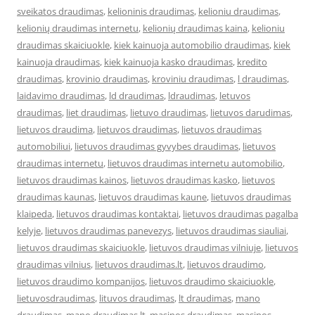
sveikatos draudimas
,
kelioninis draudimas
,
kelioniu draudimas
,
kelionių draudimas internetu
,
kelionių draudimas kaina
,
kelioniu
draudimas skaiciuokle
,
kiek kainuoja automobilio draudimas
,
kiek
kainuoja draudimas
,
kiek kainuoja kasko draudimas
,
kredito
draudimas
,
krovinio draudimas
,
kroviniu draudimas
,
l draudimas
,
laidavimo draudimas
,
ld draudimas
,
ldraudimas
,
letuvos
draudimas
,
liet draudimas
,
lietuvo draudimas
,
lietuvos darudimas
,
lietuvos draudima
,
lietuvos draudimas
,
lietuvos draudimas
automobiliui
,
lietuvos draudimas gyvybes draudimas
,
lietuvos
draudimas internetu
,
lietuvos draudimas internetu automobilio
,
lietuvos draudimas kainos
,
lietuvos draudimas kasko
,
lietuvos
draudimas kaunas
,
lietuvos draudimas kaune
,
lietuvos draudimas
klaipeda
,
lietuvos draudimas kontaktai
,
lietuvos draudimas pagalba
kelyje
,
lietuvos draudimas panevezys
,
lietuvos draudimas siauliai
,
lietuvos draudimas skaiciuokle
,
lietuvos draudimas vilniuje
,
lietuvos
draudimas vilnius
,
lietuvos draudimas.lt
,
lietuvos draudimo
,
lietuvos draudimo kompanijos
,
lietuvos draudimo skaiciuokle
,
lietuvosdraudimas
,
lituvos draudimas
,
lt draudimas
,
mano