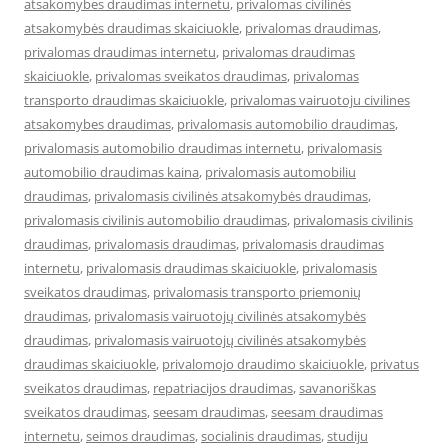
atsakomybes draudimas internetu
,
privalomas civilinės
atsakomybės draudimas skaiciuokle
,
privalomas draudimas
,
privalomas draudimas internetu
,
privalomas draudimas
skaiciuokle
,
privalomas sveikatos draudimas
,
privalomas
transporto draudimas skaiciuokle
,
privalomas vairuotoju civilines
atsakomybes draudimas
,
privalomasis automobilio draudimas
,
privalomasis automobilio draudimas internetu
,
privalomasis
automobilio draudimas kaina
,
privalomasis automobiliu
draudimas
,
privalomasis civilinės atsakomybės draudimas
,
privalomasis civilinis automobilio draudimas
,
privalomasis civilinis
draudimas
,
privalomasis draudimas
,
privalomasis draudimas
internetu
,
privalomasis draudimas skaiciuokle
,
privalomasis
sveikatos draudimas
,
privalomasis transporto priemonių
draudimas
,
privalomasis vairuotojų civilinės atsakomybės
draudimas
,
privalomasis vairuotojų civilinės atsakomybės
draudimas skaiciuokle
,
privalomojo draudimo skaiciuokle
,
privatus
sveikatos draudimas
,
repatriacijos draudimas
,
savanoriškas
sveikatos draudimas
,
seesam draudimas
,
seesam draudimas
internetu
,
seimos draudimas
,
socialinis draudimas
,
studiju