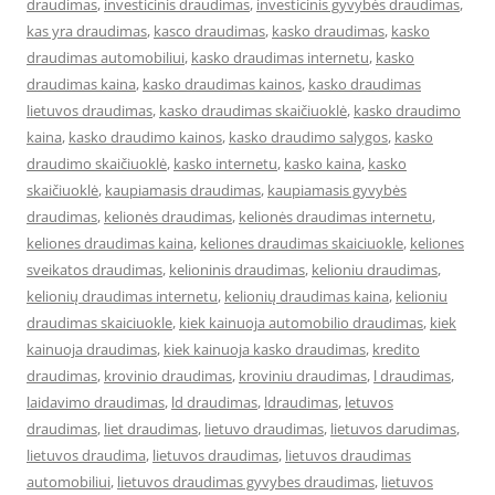
draudimas
,
investicinis draudimas
,
investicinis gyvybės draudimas
,
kas yra draudimas
,
kasco draudimas
,
kasko draudimas
,
kasko
draudimas automobiliui
,
kasko draudimas internetu
,
kasko
draudimas kaina
,
kasko draudimas kainos
,
kasko draudimas
lietuvos draudimas
,
kasko draudimas skaičiuoklė
,
kasko draudimo
kaina
,
kasko draudimo kainos
,
kasko draudimo salygos
,
kasko
draudimo skaičiuoklė
,
kasko internetu
,
kasko kaina
,
kasko
skaičiuoklė
,
kaupiamasis draudimas
,
kaupiamasis gyvybės
draudimas
,
kelionės draudimas
,
kelionės draudimas internetu
,
keliones draudimas kaina
,
keliones draudimas skaiciuokle
,
keliones
sveikatos draudimas
,
kelioninis draudimas
,
kelioniu draudimas
,
kelionių draudimas internetu
,
kelionių draudimas kaina
,
kelioniu
draudimas skaiciuokle
,
kiek kainuoja automobilio draudimas
,
kiek
kainuoja draudimas
,
kiek kainuoja kasko draudimas
,
kredito
draudimas
,
krovinio draudimas
,
kroviniu draudimas
,
l draudimas
,
laidavimo draudimas
,
ld draudimas
,
ldraudimas
,
letuvos
draudimas
,
liet draudimas
,
lietuvo draudimas
,
lietuvos darudimas
,
lietuvos draudima
,
lietuvos draudimas
,
lietuvos draudimas
automobiliui
,
lietuvos draudimas gyvybes draudimas
,
lietuvos