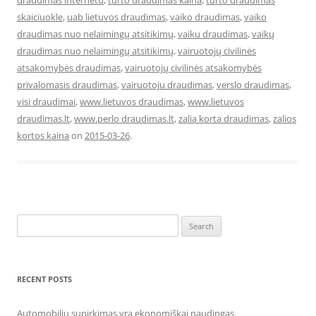
draudimas internetu
,
turto draudimas kaina
,
turto draudimas
skaiciuokle
,
uab lietuvos draudimas
,
vaiko draudimas
,
vaiko
draudimas nuo nelaimingų atsitikimų
,
vaiku draudimas
,
vaikų
draudimas nuo nelaimingų atsitikimų
,
vairuotojų civilinės
atsakomybės draudimas
,
vairuotojų civilinės atsakomybės
privalomasis draudimas
,
vairuotoju draudimas
,
verslo draudimas
,
visi draudimai
,
www.lietuvos draudimas
,
www.lietuvos
draudimas.lt
,
www.perlo draudimas.lt
,
zalia korta draudimas
,
zalios
kortos kaina
on
2015-03-26
.
Search
for:
RECENT POSTS
Automobilių supirkimas yra ekonomiškai naudingas