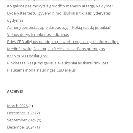
Ko galime pasimokyti iš gruodžio mėnesio atsargų valdyme?
Lyderystės testų įgyvendinimo iššūkiai ir tikrasis lyderystės
ugdymas
Asmenybės testas apie darbuotoją – Kokią naudą jis teikia?
Vidaus durys ir rankenos – dizainas
Prieš CBD aliejaus naudojimą – svarbu nepasiklysti informacijoje
Medinės vaikų žaidimų aikštelės – vasariškos pramogos
Kas yra SEO paslaugos?
Rinkitės tai kas Jums geriausia- auksiniai auskarai rinkutės
Plaukams ir odai naudingas CBD aliejus
ARCHIVES
March 2026
(1)
December 2025
(2)
September 2025
(1)
December 2024
(1)