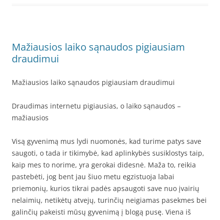
Mažiausios laiko sąnaudos pigiausiam
draudimui
Mažiausios laiko sąnaudos pigiausiam draudimui
Draudimas internetu pigiausias, o laiko sąnaudos –
mažiausios
Visą gyvenimą mus lydi nuomonės, kad turime patys save
saugoti, o tada ir tikimybė, kad aplinkybės susiklostys taip,
kaip mes to norime, yra gerokai didesnė. Maža to, reikia
pastebėti, jog bent jau šiuo metu egzistuoja labai
priemonių, kurios tikrai padės apsaugoti save nuo įvairių
nelaimių, netikėtų atvejų, turinčių neigiamas pasekmes bei
galinčių pakeisti mūsų gyvenimą į blogą pusę. Viena iš