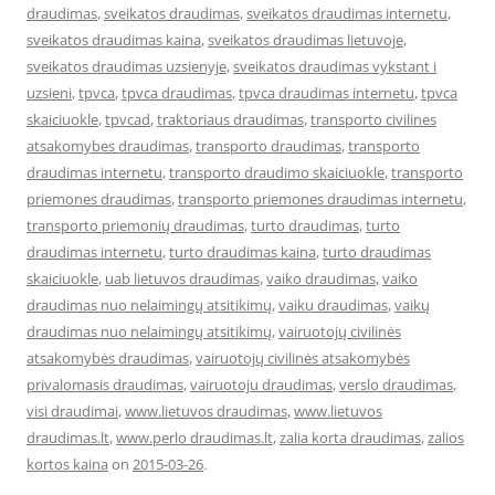
draudimas
,
sveikatos draudimas
,
sveikatos draudimas internetu
,
sveikatos draudimas kaina
,
sveikatos draudimas lietuvoje
,
sveikatos draudimas uzsienyje
,
sveikatos draudimas vykstant i
uzsieni
,
tpvca
,
tpvca draudimas
,
tpvca draudimas internetu
,
tpvca
skaiciuokle
,
tpvcad
,
traktoriaus draudimas
,
transporto civilines
atsakomybes draudimas
,
transporto draudimas
,
transporto
draudimas internetu
,
transporto draudimo skaiciuokle
,
transporto
priemones draudimas
,
transporto priemones draudimas internetu
,
transporto priemonių draudimas
,
turto draudimas
,
turto
draudimas internetu
,
turto draudimas kaina
,
turto draudimas
skaiciuokle
,
uab lietuvos draudimas
,
vaiko draudimas
,
vaiko
draudimas nuo nelaimingų atsitikimų
,
vaiku draudimas
,
vaikų
draudimas nuo nelaimingų atsitikimų
,
vairuotojų civilinės
atsakomybės draudimas
,
vairuotojų civilinės atsakomybės
privalomasis draudimas
,
vairuotoju draudimas
,
verslo draudimas
,
visi draudimai
,
www.lietuvos draudimas
,
www.lietuvos
draudimas.lt
,
www.perlo draudimas.lt
,
zalia korta draudimas
,
zalios
kortos kaina
on
2015-03-26
.