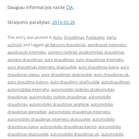
Daugiau informacijos rasite
ČIA
.
Straipsnis parašytas:
2015-03-26
This entry was posted in
Auto
,
Draudimas
,
Paslaugos
,
Verta
sužinoti
and tagged
ab lietuvos draudimas
,
apsidrausk internetu
,
apsidrausti internetu
,
asmens civilinės atsakomybės draudimas
,
asmens draudimas
,
auto draudimas
,
auto draudimas internetu
,
auto draudimas internetu skaiciuokle
,
auto draudimas kaina
,
auto
draudimas pigiau
,
auto draudimas skaiciuokle
,
auto draudimas uk
,
auto draudimo kainos
,
auto draudimo skaičiuoklė
,
autodraudimas
,
automobiliai internetu
,
automobilio civilinės atsakomybės
draudimas
,
automobilio civilinis draudimas
,
automobilio
draudimas
,
automobilio draudimas anglijoje
,
automobilio
draudimas gjensidige
,
automobilio draudimas internetu
,
automobilio draudimas internetu skaiciuokle
,
automobilio
draudimas kaina
,
automobilio draudimas kainos
,
automobilio
draudimas skaiciuokle
,
automobilio draudimas uk
,
automobilio