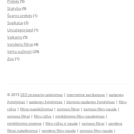
Prekės
(5)
Statyba
(9)
Švaros prekės
(1)
Sveikatai
(2)
Uncategorised
(1)
Vaikams
(5)
Vandens filtrai
(4)
Verta sužinoti
(29)
Zoo
(1)
© 2015
SEO straipsnių talpinimas
|
internetine parduotuve
|
padangų
žymėjimas
|
padangų žymėjimas
|
žieminių padangų žymėjimas
|
filtrų
rūšys
|
filtrai nugeležinimui
|
osmoso filtrai
|
osmoso filtrų nauda
|
osmoso filtrai
|
filtrų rūšys
|
minkštinimo filtrų naudojimas
|
minkštinimo sistema
|
filtrų rūšys ir nauda
|
osmoso filtrai
|
vandens
filtrai nukalkinimui
|
vandens filtrų nauda
|
osmoso filtrų nauda
|