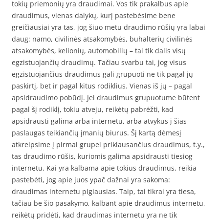
tokių priemonių yra draudimai. Vos tik prakalbus apie
draudimus, vienas dalykų, kurį pastebėsime bene
greičiausiai yra tas, jog šiuo metu draudimo rūšių yra labai
daug: namo, civilinės atsakomybės, buhalterių civilinės
atsakomybės, kelionių, automobilių – tai tik dalis visų
egzistuojančių draudimų. Tačiau svarbu tai, jog visus
egzistuojančius draudimus gali grupuoti ne tik pagal jų
paskirtį, bet ir pagal kitus rodiklius. Vienas iš jų – pagal
apsidraudimo pobūdį. Jei draudimus grupuotume būtent
pagal šį rodiklį, tokiu atveju, reikėtų pabrėžti, kad
apsidrausti galima arba internetu, arba atvykus į šias
paslaugas teikiančių įmanių biurus. Šį kartą dėmesį
atkreipsime į pirmai grupei priklausančius draudimus, t.y.,
tas draudimo rūšis, kuriomis galima apsidrausti tiesiog
internetu. Kai yra kalbama apie tokius draudimus, reikia
pastebėti, jog apie juos ypač dažnai yra sakoma:
draudimas internetu pigiausias. Taip, tai tikrai yra tiesa,
tačiau be šio pasakymo, kalbant apie draudimus internetu,
reikėtų pridėti, kad draudimas internetu yra ne tik