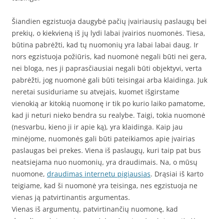
Šiandien egzistuoja daugybė pačių įvairiausių paslaugų bei
prekių, o kiekvieną iš jų lydi labai įvairios nuomonės. Tiesa,
būtina pabrėžti, kad tų nuomonių yra labai labai daug. Ir
nors egzistuoja požiūris, kad nuomonė negali būti nei gera,
nei bloga, nes ji paprasčiausiai negali būti objektyvi, verta
pabrėžti, jog nuomonė gali būti teisingai arba klaidinga. Juk
neretai susiduriame su atvejais, kuomet išgirstame
vienokią ar kitokią nuomonę ir tik po kurio laiko pamatome,
kad ji neturi nieko bendra su realybe. Taigi, tokia nuomonė
(nesvarbu, kieno ji ir apie ką), yra klaidinga. Kaip jau
minėjome, nuomonės gali būti pateikiamos apie įvairias
paslaugas bei prekes. Viena iš paslaugų, kuri taip pat bus
neatsiejama nuo nuomonių, yra draudimais. Na, o mūsų
nuomone,
draudimas internetu pigiausias
. Drąsiai iš karto
teigiame, kad ši nuomonė yra teisinga, nes egzistuoja ne
vienas ją patvirtinantis argumentas.
Vienas iš argumentų, patvirtinančių nuomonę, kad