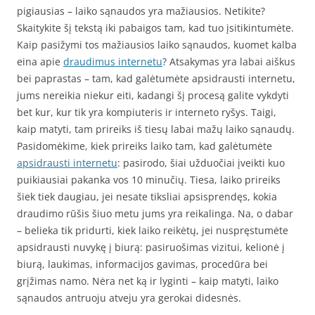
pigiausias – laiko sąnaudos yra mažiausios. Netikite?
Skaitykite šį tekstą iki pabaigos tam, kad tuo įsitikintumėte.
Kaip pasižymi tos mažiausios laiko sąnaudos, kuomet kalba
eina apie
draudimus internetu
? Atsakymas yra labai aiškus
bei paprastas – tam, kad galėtumėte apsidrausti internetu,
jums nereikia niekur eiti, kadangi šį procesą galite vykdyti
bet kur, kur tik yra kompiuteris ir interneto ryšys. Taigi,
kaip matyti, tam prireiks iš tiesų labai mažų laiko sąnaudų.
Pasidomėkime, kiek prireiks laiko tam, kad galėtumėte
apsidrausti internetu
: pasirodo, šiai užduočiai įveikti kuo
puikiausiai pakanka vos 10 minučių. Tiesa, laiko prireiks
šiek tiek daugiau, jei nesate tiksliai apsisprendęs, kokia
draudimo rūšis šiuo metu jums yra reikalinga. Na, o dabar
– belieka tik pridurti, kiek laiko reikėtų, jei nuspręstumėte
apsidrausti nuvykę į biurą: pasiruošimas vizitui, kelionė į
biurą, laukimas, informacijos gavimas, procedūra bei
grįžimas namo. Nėra net ką ir lyginti – kaip matyti, laiko
sąnaudos antruoju atveju yra gerokai didesnės.