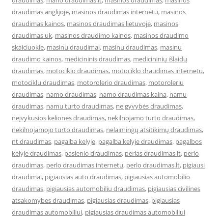
draudimas
,
mano draudimas.lt
,
masinos draudimas
,
masinos
draudimas anglijoje
,
masinos draudimas internetu
,
masinos
draudimas kainos
,
masinos draudimas lietuvoje
,
masinos
draudimas uk
,
masinos draudimo kainos
,
masinos draudimo
skaiciuokle
,
masinu draudimai
,
masinu draudimas
,
masinu
draudimo kainos
,
medicininis draudimas
,
medicininių išlaidų
draudimas
,
motociklo draudimas
,
motociklo draudimas internetu
,
motociklu draudimas
,
motorolerio draudimas
,
motoroleriu
draudimas
,
namo draudimas
,
namo draudimas kaina
,
namu
draudimas
,
namu turto draudimas
,
ne gyvybės draudimas
,
neįvykusios kelionės draudimas
,
nekilnojamo turto draudimas
,
nekilnojamojo turto draudimas
,
nelaimingų atsitikimų draudimas
,
nt draudimas
,
pagalba kelyje
,
pagalba kelyje draudimas
,
pagalbos
kelyje draudimas
,
pasienio draudimas
,
perlas draudimas lt
,
perlo
draudimas
,
perlo draudimas internetu
,
perlo draudimas.lt
,
pigiausi
draudimai
,
pigiausias auto draudimas
,
pigiausias automobilio
draudimas
,
pigiausias automobiliu draudimas
,
pigiausias civilines
atsakomybes draudimas
,
pigiausias draudimas
,
pigiausias
draudimas automobiliui
,
pigiausias draudimas automobiliui