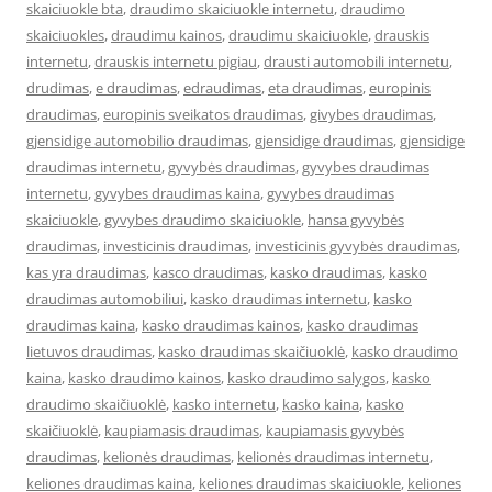
skaiciuokle bta
,
draudimo skaiciuokle internetu
,
draudimo
skaiciuokles
,
draudimu kainos
,
draudimu skaiciuokle
,
drauskis
internetu
,
drauskis internetu pigiau
,
drausti automobili internetu
,
drudimas
,
e draudimas
,
edraudimas
,
eta draudimas
,
europinis
draudimas
,
europinis sveikatos draudimas
,
givybes draudimas
,
gjensidige automobilio draudimas
,
gjensidige draudimas
,
gjensidige
draudimas internetu
,
gyvybės draudimas
,
gyvybes draudimas
internetu
,
gyvybes draudimas kaina
,
gyvybes draudimas
skaiciuokle
,
gyvybes draudimo skaiciuokle
,
hansa gyvybės
draudimas
,
investicinis draudimas
,
investicinis gyvybės draudimas
,
kas yra draudimas
,
kasco draudimas
,
kasko draudimas
,
kasko
draudimas automobiliui
,
kasko draudimas internetu
,
kasko
draudimas kaina
,
kasko draudimas kainos
,
kasko draudimas
lietuvos draudimas
,
kasko draudimas skaičiuoklė
,
kasko draudimo
kaina
,
kasko draudimo kainos
,
kasko draudimo salygos
,
kasko
draudimo skaičiuoklė
,
kasko internetu
,
kasko kaina
,
kasko
skaičiuoklė
,
kaupiamasis draudimas
,
kaupiamasis gyvybės
draudimas
,
kelionės draudimas
,
kelionės draudimas internetu
,
keliones draudimas kaina
,
keliones draudimas skaiciuokle
,
keliones