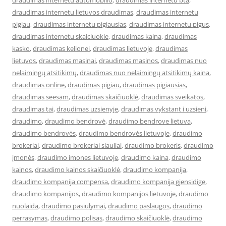
draudimas internetu automobilio
,
draudimas internetu bta
,
draudimas internetu lietuvos draudimas
,
draudimas internetu
pigiau
,
draudimas internetu pigiausias
,
draudimas internetu pigus
,
draudimas internetu skaiciuokle
,
draudimas kaina
,
draudimas
kasko
,
draudimas kelionei
,
draudimas lietuvoje
,
draudimas
lietuvos
,
draudimas masinai
,
draudimas masinos
,
draudimas nuo
nelaimingų atsitikimų
,
draudimas nuo nelaimingų atsitikimų kaina
,
draudimas online
,
draudimas pigiau
,
draudimas pigiausias
,
draudimas seesam
,
draudimas skaičiuoklė
,
draudimas sveikatos
,
draudimas tai
,
draudimas uzsienyje
,
draudimas vykstant i uzsieni
,
draudimo
,
draudimo bendrovė
,
draudimo bendrove lietuva
,
draudimo bendrovės
,
draudimo bendrovės lietuvoje
,
draudimo
brokeriai
,
draudimo brokeriai siauliai
,
draudimo brokeris
,
draudimo
įmonės
,
draudimo imones lietuvoje
,
draudimo kaina
,
draudimo
kainos
,
draudimo kainos skaičiuoklė
,
draudimo kompanija
,
draudimo kompanija compensa
,
draudimo kompanija gjensidige
,
draudimo kompanijos
,
draudimo kompanijos lietuvoje
,
draudimo
nuolaida
,
draudimo pasiulymai
,
draudimo paslaugos
,
draudimo
perrasymas
,
draudimo polisas
,
draudimo skaičiuoklė
,
draudimo