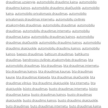
draudimas uzsienyje
,
automobilio draudimo kaina
,
automobilio
draudimo kainos
,
automobilio draudimo skaičiuoklė
,
automobilio
kaina
,
automobilio privalomasis draudimas
,
automobilio
privalomasis draudimas internetu
,
automobilių civilinės
atsakomybės draudimas
,
automobiliu draudimai
,
automobilių
draudimas
,
automobilių draudimas internetu
,
automobiliu
draudimas kaina
,
automobiliu draudimas kainos
,
automobilių
draudimas skaičiuoklė
,
automobiliu draudimo kainos
,
automobiliu
draudimo skaiciuokle
,
automobiliu draudimu kainos
,
automobilių
kainos
,
bagazo draudimas
,
balticum draudimas
,
baltikums
draudimas
,
bendrosios civilinės atsakomybės draudimas
,
bta
automobilio draudimas
,
bta draudimas
,
bta draudimas internetu
,
bta draudimas kainos
,
bta draudimas kaunas
,
bta draudimas
kaune
,
bta draudimas klaipeda
,
bta draudimas skaičiuoklė
,
bta
draudimas vilnius
,
bta draudimo skaiciuokle
,
bta internetu
,
bta
skaiciuokle
,
būsto draudimas
,
busto draudimas internetu
,
būsto
draudimas kaina
,
busto draudimas kainos
,
busto draudimas
skaiciuokle
,
busto draudimo kainos
,
busto draudimo skaiciuokle
,
buto draudimas
,
buto draudimas internetu
,
buto draudimas kaina
,