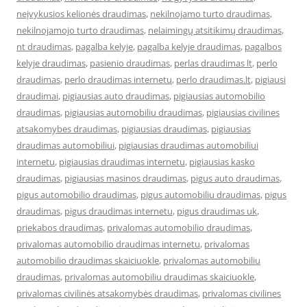
neįvykusios kelionės draudimas
,
nekilnojamo turto draudimas
,
nekilnojamojo turto draudimas
,
nelaimingų atsitikimų draudimas
,
nt draudimas
,
pagalba kelyje
,
pagalba kelyje draudimas
,
pagalbos
kelyje draudimas
,
pasienio draudimas
,
perlas draudimas lt
,
perlo
draudimas
,
perlo draudimas internetu
,
perlo draudimas.lt
,
pigiausi
draudimai
,
pigiausias auto draudimas
,
pigiausias automobilio
draudimas
,
pigiausias automobiliu draudimas
,
pigiausias civilines
atsakomybes draudimas
,
pigiausias draudimas
,
pigiausias
draudimas automobiliui
,
pigiausias draudimas automobiliui
internetu
,
pigiausias draudimas internetu
,
pigiausias kasko
draudimas
,
pigiausias masinos draudimas
,
pigus auto draudimas
,
pigus automobilio draudimas
,
pigus automobiliu draudimas
,
pigus
draudimas
,
pigus draudimas internetu
,
pigus draudimas uk
,
priekabos draudimas
,
privalomas automobilio draudimas
,
privalomas automobilio draudimas internetu
,
privalomas
automobilio draudimas skaiciuokle
,
privalomas automobiliu
draudimas
,
privalomas automobiliu draudimas skaiciuokle
,
privalomas civilinės atsakomybės draudimas
,
privalomas civilines