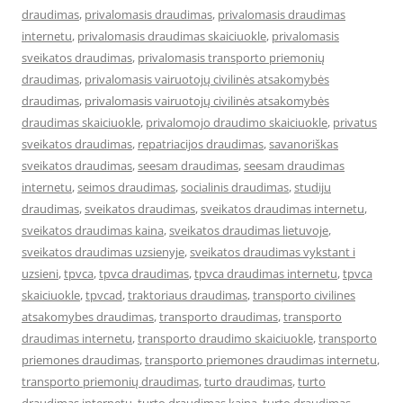
draudimas
,
privalomasis draudimas
,
privalomasis draudimas
internetu
,
privalomasis draudimas skaiciuokle
,
privalomasis
sveikatos draudimas
,
privalomasis transporto priemonių
draudimas
,
privalomasis vairuotojų civilinės atsakomybės
draudimas
,
privalomasis vairuotojų civilinės atsakomybės
draudimas skaiciuokle
,
privalomojo draudimo skaiciuokle
,
privatus
sveikatos draudimas
,
repatriacijos draudimas
,
savanoriškas
sveikatos draudimas
,
seesam draudimas
,
seesam draudimas
internetu
,
seimos draudimas
,
socialinis draudimas
,
studiju
draudimas
,
sveikatos draudimas
,
sveikatos draudimas internetu
,
sveikatos draudimas kaina
,
sveikatos draudimas lietuvoje
,
sveikatos draudimas uzsienyje
,
sveikatos draudimas vykstant i
uzsieni
,
tpvca
,
tpvca draudimas
,
tpvca draudimas internetu
,
tpvca
skaiciuokle
,
tpvcad
,
traktoriaus draudimas
,
transporto civilines
atsakomybes draudimas
,
transporto draudimas
,
transporto
draudimas internetu
,
transporto draudimo skaiciuokle
,
transporto
priemones draudimas
,
transporto priemones draudimas internetu
,
transporto priemonių draudimas
,
turto draudimas
,
turto