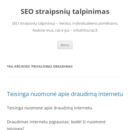
Skip
to
SEO straipsnių talpinimas
content
SEO straipsnių talpinimui – Verslui, Individualiems poreikiams.
Radote mus, ras ir Jus – info@itturas.lt
Menu
TAG ARCHIVES:
PRIVALOMAS DRAUDIMAS
Teisinga nuomonė apie draudimą internetu
Teisinga nuomonė apie draudimą internetu
Draudimas internetu pigiausias: kodėl ši nuomonė
teisinga?