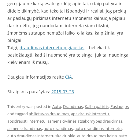
gero, jau ne kartą esate girdėję apie tai, o taip pat yra ir
didelė tikimybė, kad teko tai išbandyti ir realiai, jog prekių
ar paslaugų pirkimas internetu žmonėms kainuoja pigiau
dar ir dėlto, jog naudodami internetą šiam tikslui,
žmonėms sutaupo nemažai laiko, o laikas, kaip žinia, yra
pinigai.
Taigi,
draudimas internetu pigiausias
– belieka tik
pasidžiaugti, kad ši nuomonė yra teisinga, juk tai naudinga
kiekvienam iš mūsų.
Daugiau informacijos rasite
ČIA
.
Straipsnis parašytas:
2015-03-26
This entry was posted in
Auto
,
Draudimas
,
Kalba patirtis
,
Paslaugos
and tagged
ab lietuvos draudimas
,
apsidrausk internetu
,
apsidrausti internetu
,
asmens civilinės atsakomybės draudimas
,
asmens draudimas
,
auto draudimas
,
auto draudimas internetu
,
auto draudimas internetu skaiciuokle
,
auto draudimas kaina
,
auto