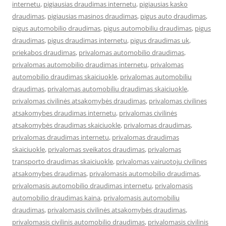
internetu
,
pigiausias draudimas internetu
,
pigiausias kasko
draudimas
,
pigiausias masinos draudimas
,
pigus auto draudimas
,
pigus automobilio draudimas
,
pigus automobiliu draudimas
,
pigus
draudimas
,
pigus draudimas internetu
,
pigus draudimas uk
,
priekabos draudimas
,
privalomas automobilio draudimas
,
privalomas automobilio draudimas internetu
,
privalomas
automobilio draudimas skaiciuokle
,
privalomas automobiliu
draudimas
,
privalomas automobiliu draudimas skaiciuokle
,
privalomas civilinės atsakomybės draudimas
,
privalomas civilines
atsakomybes draudimas internetu
,
privalomas civilinės
atsakomybės draudimas skaiciuokle
,
privalomas draudimas
,
privalomas draudimas internetu
,
privalomas draudimas
skaiciuokle
,
privalomas sveikatos draudimas
,
privalomas
transporto draudimas skaiciuokle
,
privalomas vairuotoju civilines
atsakomybes draudimas
,
privalomasis automobilio draudimas
,
privalomasis automobilio draudimas internetu
,
privalomasis
automobilio draudimas kaina
,
privalomasis automobiliu
draudimas
,
privalomasis civilinės atsakomybės draudimas
,
privalomasis civilinis automobilio draudimas
,
privalomasis civilinis