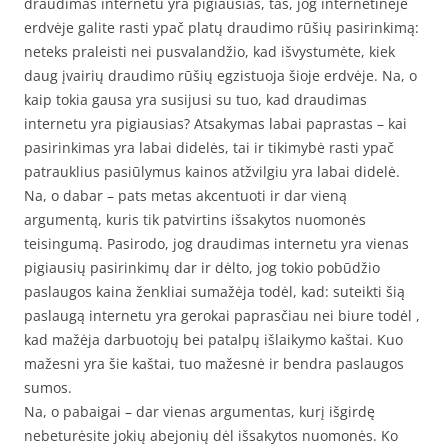
draudimas internetu yra pigiausias, tas, jog internetinėje
erdvėje galite rasti ypač platų draudimo rūšių pasirinkimą:
neteks praleisti nei pusvalandžio, kad išvystumėte, kiek
daug įvairių draudimo rūšių egzistuoja šioje erdvėje. Na, o
kaip tokia gausa yra susijusi su tuo, kad draudimas
internetu yra pigiausias? Atsakymas labai paprastas – kai
pasirinkimas yra labai didelės, tai ir tikimybė rasti ypač
patrauklius pasiūlymus kainos atžvilgiu yra labai didelė.
Na, o dabar – pats metas akcentuoti ir dar vieną
argumentą, kuris tik patvirtins išsakytos nuomonės
teisingumą. Pasirodo, jog draudimas internetu yra vienas
pigiausių pasirinkimų dar ir dėlto, jog tokio pobūdžio
paslaugos kaina ženkliai sumažėja todėl, kad: suteikti šią
paslaugą internetu yra gerokai paprasčiau nei biure todėl ,
kad mažėja darbuotojų bei patalpų išlaikymo kaštai. Kuo
mažesni yra šie kaštai, tuo mažesnė ir bendra paslaugos
sumos.
Na, o pabaigai – dar vienas argumentas, kurį išgirdę
nebeturėsite jokių abejonių dėl išsakytos nuomonės. Ko