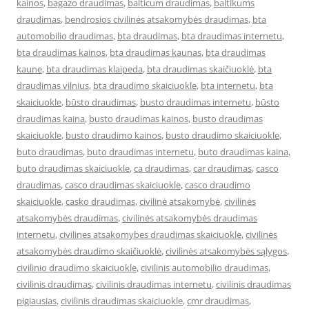
kainos
,
bagazo draudimas
,
balticum draudimas
,
baltikums
draudimas
,
bendrosios civilinės atsakomybės draudimas
,
bta
automobilio draudimas
,
bta draudimas
,
bta draudimas internetu
,
bta draudimas kainos
,
bta draudimas kaunas
,
bta draudimas
kaune
,
bta draudimas klaipeda
,
bta draudimas skaičiuoklė
,
bta
draudimas vilnius
,
bta draudimo skaiciuokle
,
bta internetu
,
bta
skaiciuokle
,
būsto draudimas
,
busto draudimas internetu
,
būsto
draudimas kaina
,
busto draudimas kainos
,
busto draudimas
skaiciuokle
,
busto draudimo kainos
,
busto draudimo skaiciuokle
,
buto draudimas
,
buto draudimas internetu
,
buto draudimas kaina
,
buto draudimas skaiciuokle
,
ca draudimas
,
car draudimas
,
casco
draudimas
,
casco draudimas skaiciuokle
,
casco draudimo
skaiciuokle
,
casko draudimas
,
civilinė atsakomybė
,
civilinės
atsakomybės draudimas
,
civilinės atsakomybės draudimas
internetu
,
civilines atsakomybes draudimas skaiciuokle
,
civilinės
atsakomybės draudimo skaičiuoklė
,
civilinės atsakomybės sąlygos
,
civilinio draudimo skaiciuokle
,
civilinis automobilio draudimas
,
civilinis draudimas
,
civilinis draudimas internetu
,
civilinis draudimas
pigiausias
,
civilinis draudimas skaiciuokle
,
cmr draudimas
,