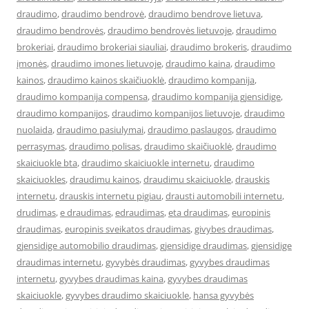
draudimo
,
draudimo bendrovė
,
draudimo bendrove lietuva
,
draudimo bendrovės
,
draudimo bendrovės lietuvoje
,
draudimo
brokeriai
,
draudimo brokeriai siauliai
,
draudimo brokeris
,
draudimo
įmonės
,
draudimo imones lietuvoje
,
draudimo kaina
,
draudimo
kainos
,
draudimo kainos skaičiuoklė
,
draudimo kompanija
,
draudimo kompanija compensa
,
draudimo kompanija gjensidige
,
draudimo kompanijos
,
draudimo kompanijos lietuvoje
,
draudimo
nuolaida
,
draudimo pasiulymai
,
draudimo paslaugos
,
draudimo
perrasymas
,
draudimo polisas
,
draudimo skaičiuoklė
,
draudimo
skaiciuokle bta
,
draudimo skaiciuokle internetu
,
draudimo
skaiciuokles
,
draudimu kainos
,
draudimu skaiciuokle
,
drauskis
internetu
,
drauskis internetu pigiau
,
drausti automobili internetu
,
drudimas
,
e draudimas
,
edraudimas
,
eta draudimas
,
europinis
draudimas
,
europinis sveikatos draudimas
,
givybes draudimas
,
gjensidige automobilio draudimas
,
gjensidige draudimas
,
gjensidige
draudimas internetu
,
gyvybės draudimas
,
gyvybes draudimas
internetu
,
gyvybes draudimas kaina
,
gyvybes draudimas
skaiciuokle
,
gyvybes draudimo skaiciuokle
,
hansa gyvybės