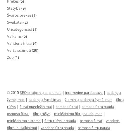
Prekės
(5)
Statyba
(9)
Švaros prekės
(1)
Sveikatai
(2)
Uncategorised
(1)
Vaikams
(5)
Vandens filtrai
(4)
Verta sužinoti
(29)
Zoo
(1)
© 2015
SEO straipsnių talpinimas
|
internetine parduotuve
|
padangų
žymėjimas
|
padangų žymėjimas
|
žieminių padangų žymėjimas
|
filtrų
rūšys
|
filtrai nugeležinimui
|
osmoso filtrai
|
osmoso filtrų nauda
|
osmoso filtrai
|
filtrų rūšys
|
minkštinimo filtrų naudojimas
|
minkštinimo sistema
|
filtrų rūšys ir nauda
|
osmoso filtrai
|
vandens
filtrai nukalkinimui
|
vandens filtrų nauda
|
osmoso filtrų nauda
|