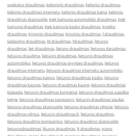
sveikatos draudimas
,
kelioninis draudimas
,
kelioniu draudimas
,
kelionių draudimas internetu
,
kelionių draudimas kaina
,
kelioniu
draudimas skaiciuokle
,
kiek kainuoja automobilio draudimas
,
kiek
kainuoja draudimas
,
kiek kainuoja kasko draudimas
,
kredito
draudimas
,
krovinio draudimas
,
kroviniu draudimas
,
l draudimas
,
laidavimo draudimas
,
ld draudimas
,
ldraudimas
,
letuvos
draudimas
,
liet draudimas
,
lietuvo draudimas
,
lietuvos darudimas
,
lietuvos draudima
,
lietuvos draudimas
,
lietuvos draudimas
automobiliui
,
lietuvos draudimas gyvybes draudimas
,
lietuvos
draudimas internetu
,
lietuvos draudimas internetu automobilio
,
lietuvos draudimas kainos
,
lietuvos draudimas kasko
,
lietuvos
draudimas kaunas
,
lietuvos draudimas kaune
,
lietuvos draudimas
klaipeda
,
lietuvos draudimas kontaktai
,
lietuvos draudimas pagalba
kelyje
,
lietuvos draudimas panevezys
,
lietuvos draudimas siauliai
,
lietuvos draudimas skaiciuokle
,
lietuvos draudimas vilniuje
,
lietuvos
draudimas vilnius
,
lietuvos draudimas.lt
,
lietuvos draudimo
,
lietuvos draudimo kompanijos
,
lietuvos draudimo skaiciuokle
,
lietuvosdraudimas
,
lituvos draudimas
,
lt draudimas
,
mano