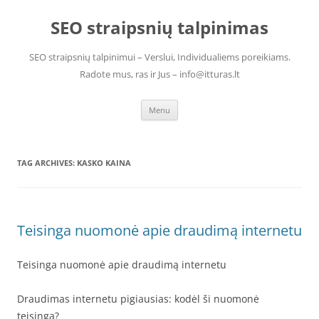
Skip
to
SEO straipsnių talpinimas
content
SEO straipsnių talpinimui – Verslui, Individualiems poreikiams.
Radote mus, ras ir Jus – info@itturas.lt
Menu
TAG ARCHIVES:
KASKO KAINA
Teisinga nuomonė apie draudimą internetu
Teisinga nuomonė apie draudimą internetu
Draudimas internetu pigiausias: kodėl ši nuomonė
teisinga?