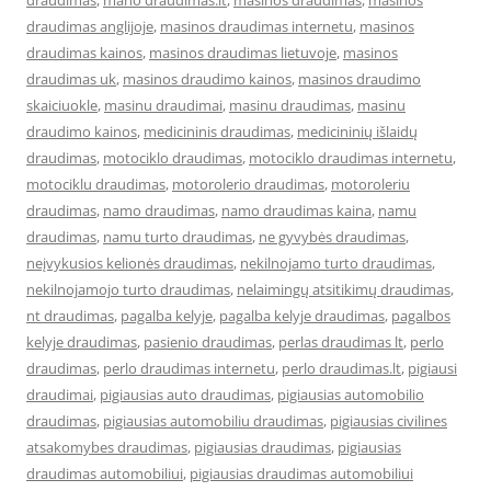
draudimas
,
mano draudimas.lt
,
masinos draudimas
,
masinos
draudimas anglijoje
,
masinos draudimas internetu
,
masinos
draudimas kainos
,
masinos draudimas lietuvoje
,
masinos
draudimas uk
,
masinos draudimo kainos
,
masinos draudimo
skaiciuokle
,
masinu draudimai
,
masinu draudimas
,
masinu
draudimo kainos
,
medicininis draudimas
,
medicininių išlaidų
draudimas
,
motociklo draudimas
,
motociklo draudimas internetu
,
motociklu draudimas
,
motorolerio draudimas
,
motoroleriu
draudimas
,
namo draudimas
,
namo draudimas kaina
,
namu
draudimas
,
namu turto draudimas
,
ne gyvybės draudimas
,
neįvykusios kelionės draudimas
,
nekilnojamo turto draudimas
,
nekilnojamojo turto draudimas
,
nelaimingų atsitikimų draudimas
,
nt draudimas
,
pagalba kelyje
,
pagalba kelyje draudimas
,
pagalbos
kelyje draudimas
,
pasienio draudimas
,
perlas draudimas lt
,
perlo
draudimas
,
perlo draudimas internetu
,
perlo draudimas.lt
,
pigiausi
draudimai
,
pigiausias auto draudimas
,
pigiausias automobilio
draudimas
,
pigiausias automobiliu draudimas
,
pigiausias civilines
atsakomybes draudimas
,
pigiausias draudimas
,
pigiausias
draudimas automobiliui
,
pigiausias draudimas automobiliui