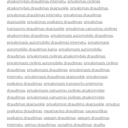
atsakomybes draudimas internetu
,
privalomas civilinės
atsakomybės draudimas skaiciuokle
,
privalomas draudimas
,
privalomas draudimas internetu
,
privalomas draudimas
skaiciuokle
,
privalomas sveikatos draudimas
,
privalomas
transporto draudimas skaiciuokle
,
privalomas vairuotoju civilines
atsakomybes draudimas
,
privalomasis automobilio draudimas
,
privalomasis automobilio draudimas internetu
,
privalomasis
automobilio draudimas kaina
,
privalomasis automobiliu
draudimas
,
privalomasis civilinės atsakomybės draudimas
,
privalomasis civilinis automobilio draudimas
,
privalomasis civilinis
draudimas
,
privalomasis draudimas
,
privalomasis draudimas
internetu
,
privalomasis draudimas skaiciuokle
,
privalomasis
sveikatos draudimas
,
privalomasis transporto priemonių
draudimas
,
privalomasis vairuotojų civilinės atsakomybės
draudimas
,
privalomasis vairuotojų civilinės atsakomybės
draudimas skaiciuokle
,
privalomojo draudimo skaiciuokle
,
privatus
sveikatos draudimas
,
repatriacijos draudimas
,
savanoriškas
sveikatos draudimas
,
seesam draudimas
,
seesam draudimas
internetu
,
seimos draudimas
,
socialinis draudimas
,
studiju