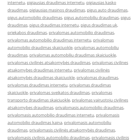
internetu
,
pigiausias draudimas internetu
,
pigiausias kasko
draudimas
,
pigiausias masinos draudimas
,
pigus auto draudimas
,
pigus automobilio draudimas
,
pigus automobiliu draudimas
,
pigus
draudimas
,
pigus draudimas internetu
,
pigus draudimas uk
,
priekabos draudimas
,
privalomas automobilio draudimas
,
privalomas automobilio draudimas internetu
,
privalomas
automobilio draudimas skaiciuokle
,
privalomas automobiliu
draudimas
,
privalomas automobiliu draudimas skaiciuokle
,
privalomas civilinės atsakomybės draudimas
,
privalomas civilines
atsakomybes draudimas internetu
,
privalomas civilinės
atsakomybės draudimas skaiciuokle
,
privalomas draudimas
,
privalomas draudimas internetu
,
privalomas draudimas
skaiciuokle
,
privalomas sveikatos draudimas
,
privalomas
transporto draudimas skaiciuokle
,
privalomas vairuotoju civilines
atsakomybes draudimas
,
privalomasis automobilio draudimas
,
privalomasis automobilio draudimas internetu
,
privalomasis
automobilio draudimas kaina
,
privalomasis automobiliu
draudimas
,
privalomasis civilinės atsakomybės draudimas
,
privalomasis civilinis automobilio draudimas
,
privalomasis civilinis