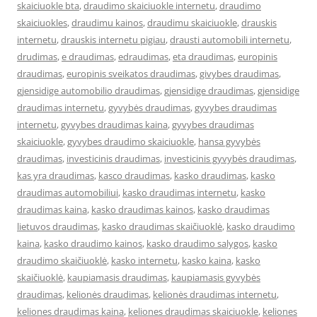
skaiciuokle bta
,
draudimo skaiciuokle internetu
,
draudimo
skaiciuokles
,
draudimu kainos
,
draudimu skaiciuokle
,
drauskis
internetu
,
drauskis internetu pigiau
,
drausti automobili internetu
,
drudimas
,
e draudimas
,
edraudimas
,
eta draudimas
,
europinis
draudimas
,
europinis sveikatos draudimas
,
givybes draudimas
,
gjensidige automobilio draudimas
,
gjensidige draudimas
,
gjensidige
draudimas internetu
,
gyvybės draudimas
,
gyvybes draudimas
internetu
,
gyvybes draudimas kaina
,
gyvybes draudimas
skaiciuokle
,
gyvybes draudimo skaiciuokle
,
hansa gyvybės
draudimas
,
investicinis draudimas
,
investicinis gyvybės draudimas
,
kas yra draudimas
,
kasco draudimas
,
kasko draudimas
,
kasko
draudimas automobiliui
,
kasko draudimas internetu
,
kasko
draudimas kaina
,
kasko draudimas kainos
,
kasko draudimas
lietuvos draudimas
,
kasko draudimas skaičiuoklė
,
kasko draudimo
kaina
,
kasko draudimo kainos
,
kasko draudimo salygos
,
kasko
draudimo skaičiuoklė
,
kasko internetu
,
kasko kaina
,
kasko
skaičiuoklė
,
kaupiamasis draudimas
,
kaupiamasis gyvybės
draudimas
,
kelionės draudimas
,
kelionės draudimas internetu
,
keliones draudimas kaina
,
keliones draudimas skaiciuokle
,
keliones