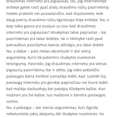
draudimas internetu yra pigiausias, tas, jog internetinėje
erdvėje galite rasti ypač platų draudimo rūšių pasirinkimą:
neteks praleisti nei pusvalandžio, kad išvystumėte, kiek
daug įvairių draudimo rūšių egzistuoja šioje erdvėje. Na, o
kaip tokia gausa yra susijusi su tuo, kad draudimas
internetu yra pigiausias? Atsakymas labai paprastas – kai
pasirinkimas yra labai didelės, tai ir tikimybė rasti ypač
patrauklius pasiūlymus kainos atžvilgiu yra labai didelė.
Na, o dabar – pats metas akcentuoti ir dar vieną
argumentą, kuris tik patvirtins išsakytos nuomonės
teisingumą. Pasirodo, jog draudimas internetu yra vienas
pigiausių pasirinkimų dar ir dėlto, jog tokio pobūdžio
paslaugos kaina ženkliai sumažėja todėl, kad: suteikti šią
paslaugą internetu yra gerokai paprasčiau nei biure todėl ,
kad mažėja darbuotojų bei patalpų išlaikymo kaštai. Kuo
mažesni yra šie kaštai, tuo mažesnė ir bendra paslaugos
sumos.
Na, o pabaigai – dar vienas argumentas, kurį išgirdę
nebeturėsite jokių abejonių dėl išsakytos nuomonės. Ko