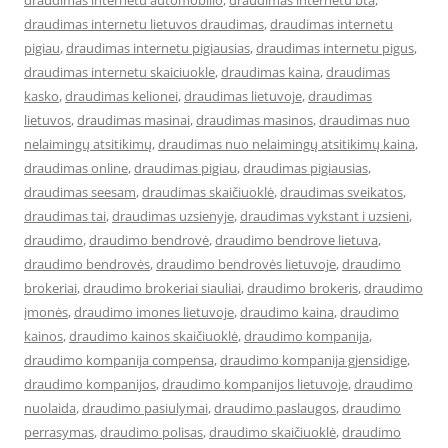
draudimas internetu automobilio
,
draudimas internetu bta
,
draudimas internetu lietuvos draudimas
,
draudimas internetu
pigiau
,
draudimas internetu pigiausias
,
draudimas internetu pigus
,
draudimas internetu skaiciuokle
,
draudimas kaina
,
draudimas
kasko
,
draudimas kelionei
,
draudimas lietuvoje
,
draudimas
lietuvos
,
draudimas masinai
,
draudimas masinos
,
draudimas nuo
nelaimingų atsitikimų
,
draudimas nuo nelaimingų atsitikimų kaina
,
draudimas online
,
draudimas pigiau
,
draudimas pigiausias
,
draudimas seesam
,
draudimas skaičiuoklė
,
draudimas sveikatos
,
draudimas tai
,
draudimas uzsienyje
,
draudimas vykstant i uzsieni
,
draudimo
,
draudimo bendrovė
,
draudimo bendrove lietuva
,
draudimo bendrovės
,
draudimo bendrovės lietuvoje
,
draudimo
brokeriai
,
draudimo brokeriai siauliai
,
draudimo brokeris
,
draudimo
įmonės
,
draudimo imones lietuvoje
,
draudimo kaina
,
draudimo
kainos
,
draudimo kainos skaičiuoklė
,
draudimo kompanija
,
draudimo kompanija compensa
,
draudimo kompanija gjensidige
,
draudimo kompanijos
,
draudimo kompanijos lietuvoje
,
draudimo
nuolaida
,
draudimo pasiulymai
,
draudimo paslaugos
,
draudimo
perrasymas
,
draudimo polisas
,
draudimo skaičiuoklė
,
draudimo