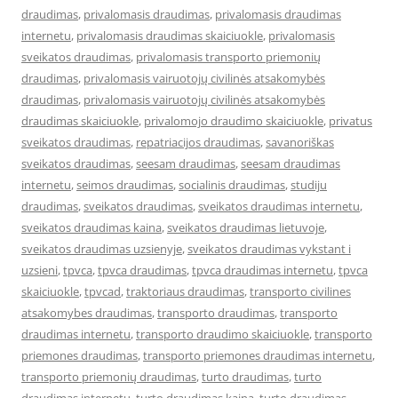
draudimas
,
privalomasis draudimas
,
privalomasis draudimas
internetu
,
privalomasis draudimas skaiciuokle
,
privalomasis
sveikatos draudimas
,
privalomasis transporto priemonių
draudimas
,
privalomasis vairuotojų civilinės atsakomybės
draudimas
,
privalomasis vairuotojų civilinės atsakomybės
draudimas skaiciuokle
,
privalomojo draudimo skaiciuokle
,
privatus
sveikatos draudimas
,
repatriacijos draudimas
,
savanoriškas
sveikatos draudimas
,
seesam draudimas
,
seesam draudimas
internetu
,
seimos draudimas
,
socialinis draudimas
,
studiju
draudimas
,
sveikatos draudimas
,
sveikatos draudimas internetu
,
sveikatos draudimas kaina
,
sveikatos draudimas lietuvoje
,
sveikatos draudimas uzsienyje
,
sveikatos draudimas vykstant i
uzsieni
,
tpvca
,
tpvca draudimas
,
tpvca draudimas internetu
,
tpvca
skaiciuokle
,
tpvcad
,
traktoriaus draudimas
,
transporto civilines
atsakomybes draudimas
,
transporto draudimas
,
transporto
draudimas internetu
,
transporto draudimo skaiciuokle
,
transporto
priemones draudimas
,
transporto priemones draudimas internetu
,
transporto priemonių draudimas
,
turto draudimas
,
turto