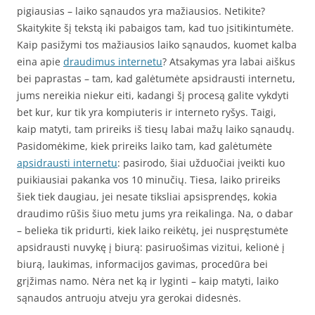
pigiausias – laiko sąnaudos yra mažiausios. Netikite?
Skaitykite šį tekstą iki pabaigos tam, kad tuo įsitikintumėte.
Kaip pasižymi tos mažiausios laiko sąnaudos, kuomet kalba
eina apie
draudimus internetu
? Atsakymas yra labai aiškus
bei paprastas – tam, kad galėtumėte apsidrausti internetu,
jums nereikia niekur eiti, kadangi šį procesą galite vykdyti
bet kur, kur tik yra kompiuteris ir interneto ryšys. Taigi,
kaip matyti, tam prireiks iš tiesų labai mažų laiko sąnaudų.
Pasidomėkime, kiek prireiks laiko tam, kad galėtumėte
apsidrausti internetu
: pasirodo, šiai užduočiai įveikti kuo
puikiausiai pakanka vos 10 minučių. Tiesa, laiko prireiks
šiek tiek daugiau, jei nesate tiksliai apsisprendęs, kokia
draudimo rūšis šiuo metu jums yra reikalinga. Na, o dabar
– belieka tik pridurti, kiek laiko reikėtų, jei nuspręstumėte
apsidrausti nuvykę į biurą: pasiruošimas vizitui, kelionė į
biurą, laukimas, informacijos gavimas, procedūra bei
grįžimas namo. Nėra net ką ir lyginti – kaip matyti, laiko
sąnaudos antruoju atveju yra gerokai didesnės.