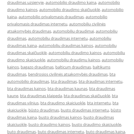
draudimas uzsienyje
,
automobilio draudimo kaina
,
automobilio
draudimo kainos
,
automobilio draudimo skaičiuoklė
,
automobilio
kaina
,
automobilio privalomasis draudimas
,
automobilio
privalomasis draudimas internetu
,
automobilių civilinės
atsakomybės draudimas
,
automobiliu draudimai
,
automobilių
draudimas
,
automobilių draudimas internetu
,
automobiliu
draudimas kaina
,
automobiliu draudimas kainos
,
automobilių
draudimas skaičiuoklė
,
automobiliu draudimo kainos
,
automobiliu
draudimo skaiciuokle
,
automobiliu draudimu kainos
,
automobilių
kainos
,
bagazo draudimas
,
balticum draudimas
,
baltikums
draudimas
,
bendrosios civilinės atsakomybės draudimas
,
bta
automobilio draudimas
,
bta draudimas
,
bta draudimas internetu
,
bta draudimas kainos
,
bta draudimas kaunas
,
bta draudimas
kaune
,
bta draudimas klaipeda
,
bta draudimas skaičiuoklė
,
bta
draudimas vilnius
,
bta draudimo skaiciuokle
,
bta internetu
,
bta
skaiciuokle
,
būsto draudimas
,
busto draudimas internetu
,
būsto
draudimas kaina
,
busto draudimas kainos
,
busto draudimas
skaiciuokle
,
busto draudimo kainos
,
busto draudimo skaiciuokle
,
buto draudimas
,
buto draudimas internetu
,
buto draudimas kaina
,