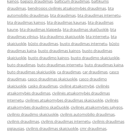
kainos
,
bagazo draudimas
,
balticum draudimas
,
baltikums
draudimas
,
bendrosios civilinės atsakomybės draudimas
,
bta
automobilio draudimas
,
bta draudimas
,
bta draudimas internetu
,
bta draudimas kainos
,
bta draudimas kaunas
,
bta draudimas
kaune
,
bta draudimas klaipeda
,
bta draudimas skaičiuoklė
,
bta
draudimas vilnius
,
bta draudimo skaiciuokle
,
bta internetu
,
bta
skaiciuokle
,
būsto draudimas
,
busto draudimas internetu
,
būsto
draudimas kaina
,
busto draudimas kainos
,
busto draudimas
skaiciuokle
,
busto draudimo kainos
,
busto draudimo skaiciuokle
,
buto draudimas
,
buto draudimas internetu
,
buto draudimas kaina
,
buto draudimas skaiciuokle
,
ca draudimas
,
car draudimas
,
casco
draudimas
,
casco draudimas skaiciuokle
,
casco draudimo
skaiciuokle
,
casko draudimas
,
civilinė atsakomybė
,
civilinės
atsakomybės draudimas
,
civilinės atsakomybės draudimas
internetu
,
civilines atsakomybes draudimas skaiciuokle
,
civilinės
atsakomybės draudimo skaičiuoklė
,
civilinės atsakomybės sąlygos
,
civilinio draudimo skaiciuokle
,
civilinis automobilio draudimas
,
civilinis draudimas
,
civilinis draudimas internetu
,
civilinis draudimas
pigiausias
,
civilinis draudimas skaiciuokle
,
cmr draudimas
,