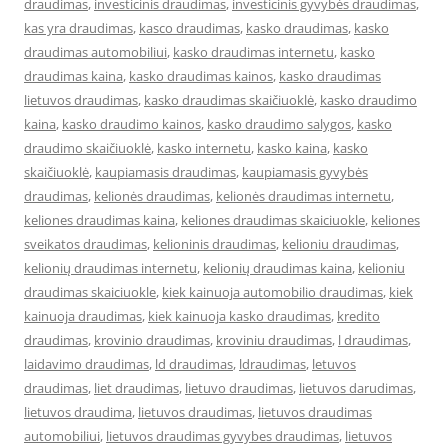
draudimas
,
investicinis draudimas
,
investicinis gyvybės draudimas
,
kas yra draudimas
,
kasco draudimas
,
kasko draudimas
,
kasko
draudimas automobiliui
,
kasko draudimas internetu
,
kasko
draudimas kaina
,
kasko draudimas kainos
,
kasko draudimas
lietuvos draudimas
,
kasko draudimas skaičiuoklė
,
kasko draudimo
kaina
,
kasko draudimo kainos
,
kasko draudimo salygos
,
kasko
draudimo skaičiuoklė
,
kasko internetu
,
kasko kaina
,
kasko
skaičiuoklė
,
kaupiamasis draudimas
,
kaupiamasis gyvybės
draudimas
,
kelionės draudimas
,
kelionės draudimas internetu
,
keliones draudimas kaina
,
keliones draudimas skaiciuokle
,
keliones
sveikatos draudimas
,
kelioninis draudimas
,
kelioniu draudimas
,
kelionių draudimas internetu
,
kelionių draudimas kaina
,
kelioniu
draudimas skaiciuokle
,
kiek kainuoja automobilio draudimas
,
kiek
kainuoja draudimas
,
kiek kainuoja kasko draudimas
,
kredito
draudimas
,
krovinio draudimas
,
kroviniu draudimas
,
l draudimas
,
laidavimo draudimas
,
ld draudimas
,
ldraudimas
,
letuvos
draudimas
,
liet draudimas
,
lietuvo draudimas
,
lietuvos darudimas
,
lietuvos draudima
,
lietuvos draudimas
,
lietuvos draudimas
automobiliui
,
lietuvos draudimas gyvybes draudimas
,
lietuvos