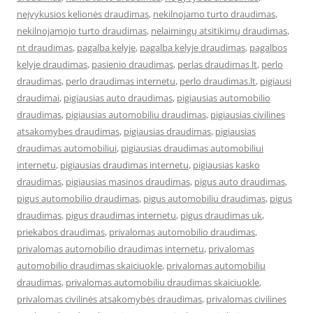
neįvykusios kelionės draudimas
,
nekilnojamo turto draudimas
,
nekilnojamojo turto draudimas
,
nelaimingų atsitikimų draudimas
,
nt draudimas
,
pagalba kelyje
,
pagalba kelyje draudimas
,
pagalbos
kelyje draudimas
,
pasienio draudimas
,
perlas draudimas lt
,
perlo
draudimas
,
perlo draudimas internetu
,
perlo draudimas.lt
,
pigiausi
draudimai
,
pigiausias auto draudimas
,
pigiausias automobilio
draudimas
,
pigiausias automobiliu draudimas
,
pigiausias civilines
atsakomybes draudimas
,
pigiausias draudimas
,
pigiausias
draudimas automobiliui
,
pigiausias draudimas automobiliui
internetu
,
pigiausias draudimas internetu
,
pigiausias kasko
draudimas
,
pigiausias masinos draudimas
,
pigus auto draudimas
,
pigus automobilio draudimas
,
pigus automobiliu draudimas
,
pigus
draudimas
,
pigus draudimas internetu
,
pigus draudimas uk
,
priekabos draudimas
,
privalomas automobilio draudimas
,
privalomas automobilio draudimas internetu
,
privalomas
automobilio draudimas skaiciuokle
,
privalomas automobiliu
draudimas
,
privalomas automobiliu draudimas skaiciuokle
,
privalomas civilinės atsakomybės draudimas
,
privalomas civilines