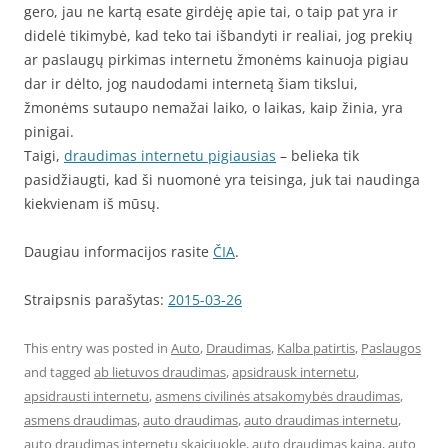
gero, jau ne kartą esate girdėję apie tai, o taip pat yra ir
didelė tikimybė, kad teko tai išbandyti ir realiai, jog prekių
ar paslaugų pirkimas internetu žmonėms kainuoja pigiau
dar ir dėlto, jog naudodami internetą šiam tikslui,
žmonėms sutaupo nemažai laiko, o laikas, kaip žinia, yra
pinigai.
Taigi,
draudimas internetu pigiausias
– belieka tik
pasidžiaugti, kad ši nuomonė yra teisinga, juk tai naudinga
kiekvienam iš mūsų.
Daugiau informacijos rasite
ČIA
.
Straipsnis parašytas:
2015-03-26
This entry was posted in
Auto
,
Draudimas
,
Kalba patirtis
,
Paslaugos
and tagged
ab lietuvos draudimas
,
apsidrausk internetu
,
apsidrausti internetu
,
asmens civilinės atsakomybės draudimas
,
asmens draudimas
,
auto draudimas
,
auto draudimas internetu
,
auto draudimas internetu skaiciuokle
,
auto draudimas kaina
,
auto