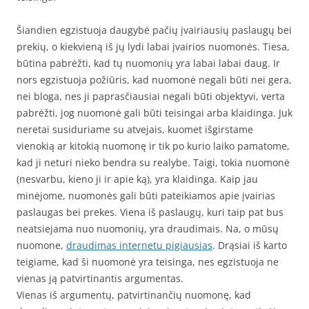
Šiandien egzistuoja daugybė pačių įvairiausių paslaugų bei
prekių, o kiekvieną iš jų lydi labai įvairios nuomonės. Tiesa,
būtina pabrėžti, kad tų nuomonių yra labai labai daug. Ir
nors egzistuoja požiūris, kad nuomonė negali būti nei gera,
nei bloga, nes ji paprasčiausiai negali būti objektyvi, verta
pabrėžti, jog nuomonė gali būti teisingai arba klaidinga. Juk
neretai susiduriame su atvejais, kuomet išgirstame
vienokią ar kitokią nuomonę ir tik po kurio laiko pamatome,
kad ji neturi nieko bendra su realybe. Taigi, tokia nuomonė
(nesvarbu, kieno ji ir apie ką), yra klaidinga. Kaip jau
minėjome, nuomonės gali būti pateikiamos apie įvairias
paslaugas bei prekes. Viena iš paslaugų, kuri taip pat bus
neatsiejama nuo nuomonių, yra draudimais. Na, o mūsų
nuomone,
draudimas internetu pigiausias
. Drąsiai iš karto
teigiame, kad ši nuomonė yra teisinga, nes egzistuoja ne
vienas ją patvirtinantis argumentas.
Vienas iš argumentų, patvirtinančių nuomonę, kad