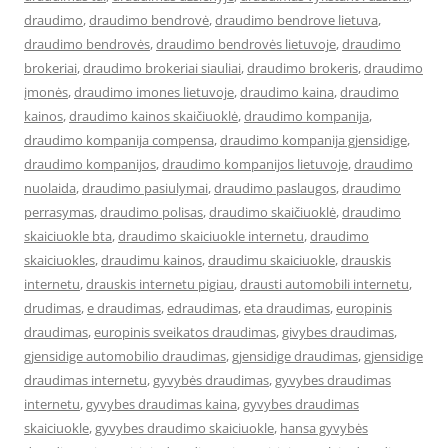
draudimo
,
draudimo bendrovė
,
draudimo bendrove lietuva
,
draudimo bendrovės
,
draudimo bendrovės lietuvoje
,
draudimo
brokeriai
,
draudimo brokeriai siauliai
,
draudimo brokeris
,
draudimo
įmonės
,
draudimo imones lietuvoje
,
draudimo kaina
,
draudimo
kainos
,
draudimo kainos skaičiuoklė
,
draudimo kompanija
,
draudimo kompanija compensa
,
draudimo kompanija gjensidige
,
draudimo kompanijos
,
draudimo kompanijos lietuvoje
,
draudimo
nuolaida
,
draudimo pasiulymai
,
draudimo paslaugos
,
draudimo
perrasymas
,
draudimo polisas
,
draudimo skaičiuoklė
,
draudimo
skaiciuokle bta
,
draudimo skaiciuokle internetu
,
draudimo
skaiciuokles
,
draudimu kainos
,
draudimu skaiciuokle
,
drauskis
internetu
,
drauskis internetu pigiau
,
drausti automobili internetu
,
drudimas
,
e draudimas
,
edraudimas
,
eta draudimas
,
europinis
draudimas
,
europinis sveikatos draudimas
,
givybes draudimas
,
gjensidige automobilio draudimas
,
gjensidige draudimas
,
gjensidige
draudimas internetu
,
gyvybės draudimas
,
gyvybes draudimas
internetu
,
gyvybes draudimas kaina
,
gyvybes draudimas
skaiciuokle
,
gyvybes draudimo skaiciuokle
,
hansa gyvybės