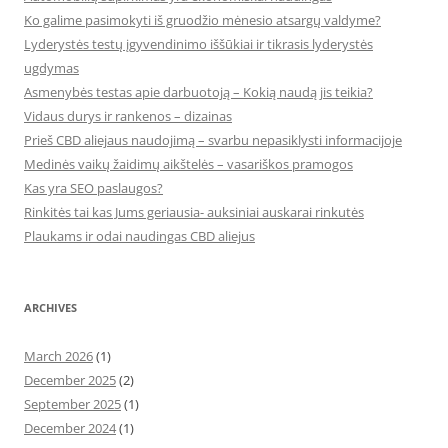
Ko galime pasimokyti iš gruodžio mėnesio atsargų valdyme?
Lyderystės testų įgyvendinimo iššūkiai ir tikrasis lyderystės
ugdymas
Asmenybės testas apie darbuotoją – Kokią naudą jis teikia?
Vidaus durys ir rankenos – dizainas
Prieš CBD aliejaus naudojimą – svarbu nepasiklysti informacijoje
Medinės vaikų žaidimų aikštelės – vasariškos pramogos
Kas yra SEO paslaugos?
Rinkitės tai kas Jums geriausia- auksiniai auskarai rinkutės
Plaukams ir odai naudingas CBD aliejus
ARCHIVES
March 2026
(1)
December 2025
(2)
September 2025
(1)
December 2024
(1)