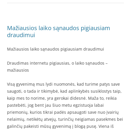
Mažiausios laiko sąnaudos pigiausiam
draudimui
Mažiausios laiko sąnaudos pigiausiam draudimui
Draudimas internetu pigiausias, o laiko sąnaudos –
mažiausios
Visą gyvenimą mus lydi nuomonės, kad turime patys save
saugoti, o tada ir tikimybė, kad aplinkybės susiklostys taip,
kaip mes to norime, yra gerokai didesnė. Maža to, reikia
pastebėti, jog bent jau šiuo metu egzistuoja labai
priemonių, kurios tikrai padės apsaugoti save nuo įvairių
nelaimių, netikėtų atvejų, turinčių neigiamas pasekmes bei
galinčių pakeisti mūsų gyvenimą į blogą pusę. Viena iš