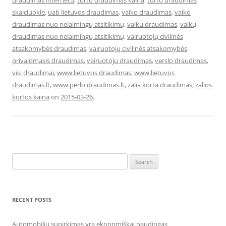
draudimas internetu
,
turto draudimas kaina
,
turto draudimas
skaiciuokle
,
uab lietuvos draudimas
,
vaiko draudimas
,
vaiko
draudimas nuo nelaimingų atsitikimų
,
vaiku draudimas
,
vaikų
draudimas nuo nelaimingų atsitikimų
,
vairuotojų civilinės
atsakomybės draudimas
,
vairuotojų civilinės atsakomybės
privalomasis draudimas
,
vairuotoju draudimas
,
verslo draudimas
,
visi draudimai
,
www.lietuvos draudimas
,
www.lietuvos
draudimas.lt
,
www.perlo draudimas.lt
,
zalia korta draudimas
,
zalios
kortos kaina
on
2015-03-26
.
Search
for:
RECENT POSTS
Automobilių supirkimas yra ekonomiškai naudingas