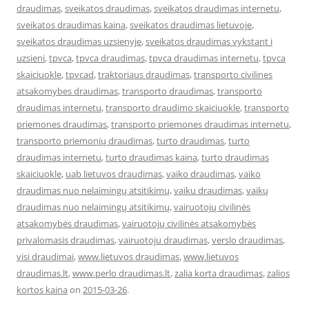
draudimas
,
sveikatos draudimas
,
sveikatos draudimas internetu
,
sveikatos draudimas kaina
,
sveikatos draudimas lietuvoje
,
sveikatos draudimas uzsienyje
,
sveikatos draudimas vykstant i
uzsieni
,
tpvca
,
tpvca draudimas
,
tpvca draudimas internetu
,
tpvca
skaiciuokle
,
tpvcad
,
traktoriaus draudimas
,
transporto civilines
atsakomybes draudimas
,
transporto draudimas
,
transporto
draudimas internetu
,
transporto draudimo skaiciuokle
,
transporto
priemones draudimas
,
transporto priemones draudimas internetu
,
transporto priemonių draudimas
,
turto draudimas
,
turto
draudimas internetu
,
turto draudimas kaina
,
turto draudimas
skaiciuokle
,
uab lietuvos draudimas
,
vaiko draudimas
,
vaiko
draudimas nuo nelaimingų atsitikimų
,
vaiku draudimas
,
vaikų
draudimas nuo nelaimingų atsitikimų
,
vairuotojų civilinės
atsakomybės draudimas
,
vairuotojų civilinės atsakomybės
privalomasis draudimas
,
vairuotoju draudimas
,
verslo draudimas
,
visi draudimai
,
www.lietuvos draudimas
,
www.lietuvos
draudimas.lt
,
www.perlo draudimas.lt
,
zalia korta draudimas
,
zalios
kortos kaina
on
2015-03-26
.