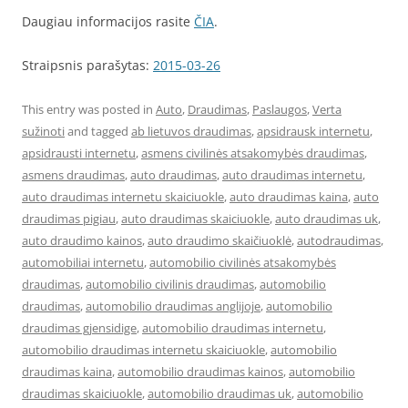
Daugiau informacijos rasite
ČIA
.
Straipsnis parašytas:
2015-03-26
This entry was posted in
Auto
,
Draudimas
,
Paslaugos
,
Verta
sužinoti
and tagged
ab lietuvos draudimas
,
apsidrausk internetu
,
apsidrausti internetu
,
asmens civilinės atsakomybės draudimas
,
asmens draudimas
,
auto draudimas
,
auto draudimas internetu
,
auto draudimas internetu skaiciuokle
,
auto draudimas kaina
,
auto
draudimas pigiau
,
auto draudimas skaiciuokle
,
auto draudimas uk
,
auto draudimo kainos
,
auto draudimo skaičiuoklė
,
autodraudimas
,
automobiliai internetu
,
automobilio civilinės atsakomybės
draudimas
,
automobilio civilinis draudimas
,
automobilio
draudimas
,
automobilio draudimas anglijoje
,
automobilio
draudimas gjensidige
,
automobilio draudimas internetu
,
automobilio draudimas internetu skaiciuokle
,
automobilio
draudimas kaina
,
automobilio draudimas kainos
,
automobilio
draudimas skaiciuokle
,
automobilio draudimas uk
,
automobilio