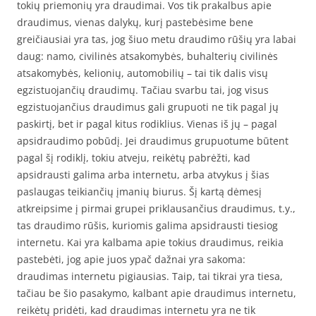
tokių priemonių yra draudimai. Vos tik prakalbus apie
draudimus, vienas dalykų, kurį pastebėsime bene
greičiausiai yra tas, jog šiuo metu draudimo rūšių yra labai
daug: namo, civilinės atsakomybės, buhalterių civilinės
atsakomybės, kelionių, automobilių – tai tik dalis visų
egzistuojančių draudimų. Tačiau svarbu tai, jog visus
egzistuojančius draudimus gali grupuoti ne tik pagal jų
paskirtį, bet ir pagal kitus rodiklius. Vienas iš jų – pagal
apsidraudimo pobūdį. Jei draudimus grupuotume būtent
pagal šį rodiklį, tokiu atveju, reikėtų pabrėžti, kad
apsidrausti galima arba internetu, arba atvykus į šias
paslaugas teikiančių įmanių biurus. Šį kartą dėmesį
atkreipsime į pirmai grupei priklausančius draudimus, t.y.,
tas draudimo rūšis, kuriomis galima apsidrausti tiesiog
internetu. Kai yra kalbama apie tokius draudimus, reikia
pastebėti, jog apie juos ypač dažnai yra sakoma:
draudimas internetu pigiausias. Taip, tai tikrai yra tiesa,
tačiau be šio pasakymo, kalbant apie draudimus internetu,
reikėtų pridėti, kad draudimas internetu yra ne tik