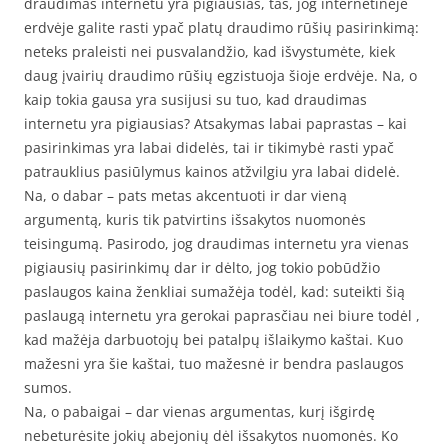
draudimas internetu yra pigiausias, tas, jog internetinėje
erdvėje galite rasti ypač platų draudimo rūšių pasirinkimą:
neteks praleisti nei pusvalandžio, kad išvystumėte, kiek
daug įvairių draudimo rūšių egzistuoja šioje erdvėje. Na, o
kaip tokia gausa yra susijusi su tuo, kad draudimas
internetu yra pigiausias? Atsakymas labai paprastas – kai
pasirinkimas yra labai didelės, tai ir tikimybė rasti ypač
patrauklius pasiūlymus kainos atžvilgiu yra labai didelė.
Na, o dabar – pats metas akcentuoti ir dar vieną
argumentą, kuris tik patvirtins išsakytos nuomonės
teisingumą. Pasirodo, jog draudimas internetu yra vienas
pigiausių pasirinkimų dar ir dėlto, jog tokio pobūdžio
paslaugos kaina ženkliai sumažėja todėl, kad: suteikti šią
paslaugą internetu yra gerokai paprasčiau nei biure todėl ,
kad mažėja darbuotojų bei patalpų išlaikymo kaštai. Kuo
mažesni yra šie kaštai, tuo mažesnė ir bendra paslaugos
sumos.
Na, o pabaigai – dar vienas argumentas, kurį išgirdę
nebeturėsite jokių abejonių dėl išsakytos nuomonės. Ko