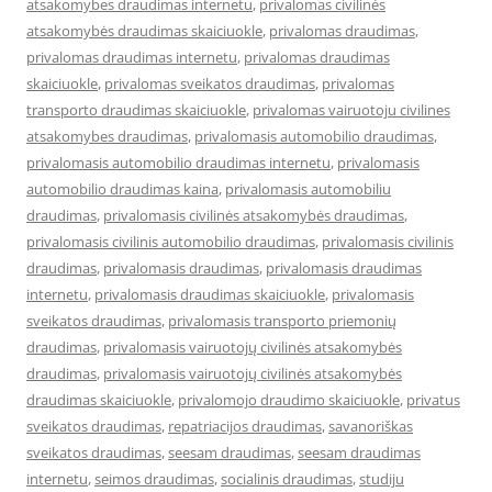
atsakomybes draudimas internetu
,
privalomas civilinės
atsakomybės draudimas skaiciuokle
,
privalomas draudimas
,
privalomas draudimas internetu
,
privalomas draudimas
skaiciuokle
,
privalomas sveikatos draudimas
,
privalomas
transporto draudimas skaiciuokle
,
privalomas vairuotoju civilines
atsakomybes draudimas
,
privalomasis automobilio draudimas
,
privalomasis automobilio draudimas internetu
,
privalomasis
automobilio draudimas kaina
,
privalomasis automobiliu
draudimas
,
privalomasis civilinės atsakomybės draudimas
,
privalomasis civilinis automobilio draudimas
,
privalomasis civilinis
draudimas
,
privalomasis draudimas
,
privalomasis draudimas
internetu
,
privalomasis draudimas skaiciuokle
,
privalomasis
sveikatos draudimas
,
privalomasis transporto priemonių
draudimas
,
privalomasis vairuotojų civilinės atsakomybės
draudimas
,
privalomasis vairuotojų civilinės atsakomybės
draudimas skaiciuokle
,
privalomojo draudimo skaiciuokle
,
privatus
sveikatos draudimas
,
repatriacijos draudimas
,
savanoriškas
sveikatos draudimas
,
seesam draudimas
,
seesam draudimas
internetu
,
seimos draudimas
,
socialinis draudimas
,
studiju