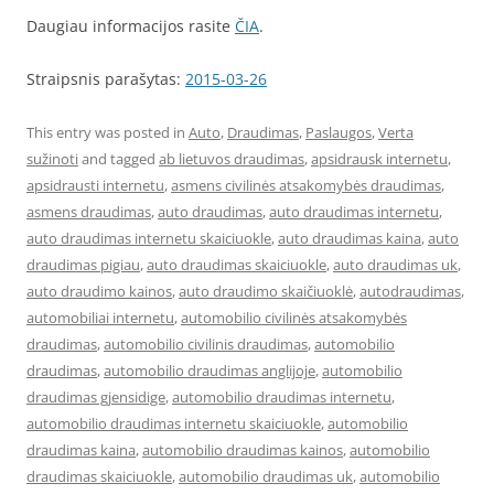
Daugiau informacijos rasite
ČIA
.
Straipsnis parašytas:
2015-03-26
This entry was posted in
Auto
,
Draudimas
,
Paslaugos
,
Verta
sužinoti
and tagged
ab lietuvos draudimas
,
apsidrausk internetu
,
apsidrausti internetu
,
asmens civilinės atsakomybės draudimas
,
asmens draudimas
,
auto draudimas
,
auto draudimas internetu
,
auto draudimas internetu skaiciuokle
,
auto draudimas kaina
,
auto
draudimas pigiau
,
auto draudimas skaiciuokle
,
auto draudimas uk
,
auto draudimo kainos
,
auto draudimo skaičiuoklė
,
autodraudimas
,
automobiliai internetu
,
automobilio civilinės atsakomybės
draudimas
,
automobilio civilinis draudimas
,
automobilio
draudimas
,
automobilio draudimas anglijoje
,
automobilio
draudimas gjensidige
,
automobilio draudimas internetu
,
automobilio draudimas internetu skaiciuokle
,
automobilio
draudimas kaina
,
automobilio draudimas kainos
,
automobilio
draudimas skaiciuokle
,
automobilio draudimas uk
,
automobilio