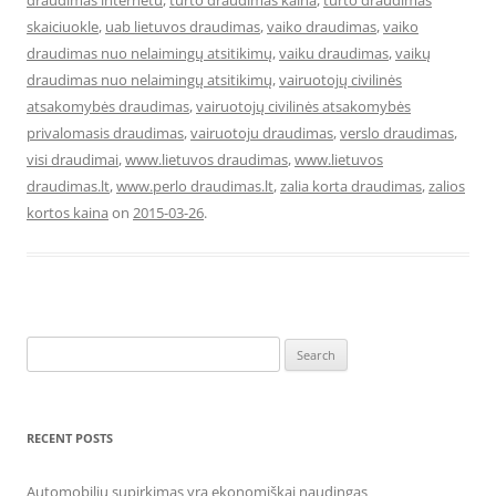
draudimas internetu
,
turto draudimas kaina
,
turto draudimas
skaiciuokle
,
uab lietuvos draudimas
,
vaiko draudimas
,
vaiko
draudimas nuo nelaimingų atsitikimų
,
vaiku draudimas
,
vaikų
draudimas nuo nelaimingų atsitikimų
,
vairuotojų civilinės
atsakomybės draudimas
,
vairuotojų civilinės atsakomybės
privalomasis draudimas
,
vairuotoju draudimas
,
verslo draudimas
,
visi draudimai
,
www.lietuvos draudimas
,
www.lietuvos
draudimas.lt
,
www.perlo draudimas.lt
,
zalia korta draudimas
,
zalios
kortos kaina
on
2015-03-26
.
Search
for:
RECENT POSTS
Automobilių supirkimas yra ekonomiškai naudingas