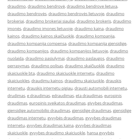
draudimo
,
draudimo bendrovė
,
draudimo bendrove lietuva
,
draudimo bendrovės
,
draudimo bendrovės lietuvoje
,
draudimo
brokeriai
,
draudimo brokeriai siauliai
,
draudimo brokeris
,
draudimo
įmonės
,
draudimo imones lietuvoje
,
draudimo kaina
,
draudimo
kainos
,
draudimo kainos skaičiuoklė
,
draudimo kompanija
,
draudimo kompanija compensa
,
draudimo kompanija gjensidige
,
draudimo kompanijos
,
draudimo kompanijos lietuvoje
,
draudimo
nuolaida
,
draudimo pasiulymai
,
draudimo paslaugos
,
draudimo
perrasymas
,
draudimo polisas
,
draudimo skaičiuoklė
,
draudimo
skaiciuokle bta
,
draudimo skaiciuokle internetu
,
draudimo
skaiciuokles
,
draudimu kainos
,
draudimu skaiciuokle
,
drauskis
internetu
,
drauskis internetu pigiau
,
drausti automobili internetu
,
drudimas
,
e draudimas
,
edraudimas
,
eta draudimas
,
europinis
draudimas
,
europinis sveikatos draudimas
,
givybes draudimas
,
gjensidige automobilio draudimas
,
gjensidige draudimas
,
gjensidige
draudimas internetu
,
gyvybės draudimas
,
gyvybes draudimas
internetu
,
gyvybes draudimas kaina
,
gyvybes draudimas
skaiciuokle
,
gyvybes draudimo skaiciuokle
,
hansa gyvybės