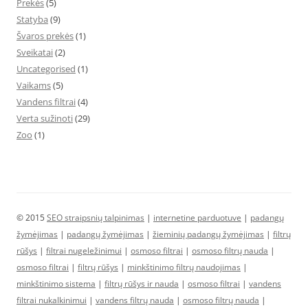
Prekės
(5)
Statyba
(9)
Švaros prekės
(1)
Sveikatai
(2)
Uncategorised
(1)
Vaikams
(5)
Vandens filtrai
(4)
Verta sužinoti
(29)
Zoo
(1)
© 2015
SEO straipsnių talpinimas
|
internetine parduotuve
|
padangų
žymėjimas
|
padangų žymėjimas
|
žieminių padangų žymėjimas
|
filtrų
rūšys
|
filtrai nugeležinimui
|
osmoso filtrai
|
osmoso filtrų nauda
|
osmoso filtrai
|
filtrų rūšys
|
minkštinimo filtrų naudojimas
|
minkštinimo sistema
|
filtrų rūšys ir nauda
|
osmoso filtrai
|
vandens
filtrai nukalkinimui
|
vandens filtrų nauda
|
osmoso filtrų nauda
|