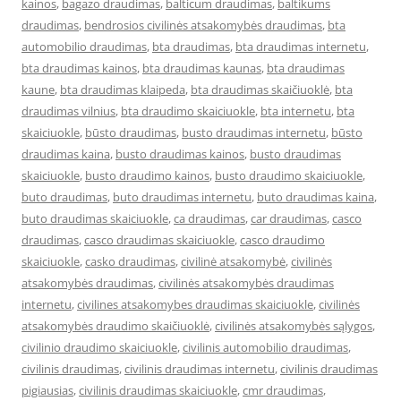
kainos
,
bagazo draudimas
,
balticum draudimas
,
baltikums
draudimas
,
bendrosios civilinės atsakomybės draudimas
,
bta
automobilio draudimas
,
bta draudimas
,
bta draudimas internetu
,
bta draudimas kainos
,
bta draudimas kaunas
,
bta draudimas
kaune
,
bta draudimas klaipeda
,
bta draudimas skaičiuoklė
,
bta
draudimas vilnius
,
bta draudimo skaiciuokle
,
bta internetu
,
bta
skaiciuokle
,
būsto draudimas
,
busto draudimas internetu
,
būsto
draudimas kaina
,
busto draudimas kainos
,
busto draudimas
skaiciuokle
,
busto draudimo kainos
,
busto draudimo skaiciuokle
,
buto draudimas
,
buto draudimas internetu
,
buto draudimas kaina
,
buto draudimas skaiciuokle
,
ca draudimas
,
car draudimas
,
casco
draudimas
,
casco draudimas skaiciuokle
,
casco draudimo
skaiciuokle
,
casko draudimas
,
civilinė atsakomybė
,
civilinės
atsakomybės draudimas
,
civilinės atsakomybės draudimas
internetu
,
civilines atsakomybes draudimas skaiciuokle
,
civilinės
atsakomybės draudimo skaičiuoklė
,
civilinės atsakomybės sąlygos
,
civilinio draudimo skaiciuokle
,
civilinis automobilio draudimas
,
civilinis draudimas
,
civilinis draudimas internetu
,
civilinis draudimas
pigiausias
,
civilinis draudimas skaiciuokle
,
cmr draudimas
,