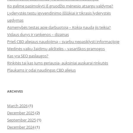
Ko galime pasimokyti iš gruodžio mėnesio atsargų valdyme?
Lyderystės testų įgyvendinimo iššūkiai ir tikrasis lyderystės
ugdymas
Asmenybės testas apie darbuotoją – Kokią naudą jis teikia?
Vidaus durys ir rankenos – dizainas
Prieš CBD aliejaus naudojimą – svarbu nepasiklysti informacijoje
Medinės vaikų žaidimų aikštelės – vasariškos pramogos
Kas yra SEO paslaugos?
Rinkitės tai kas Jums geriausia- auksiniai auskarai rinkutės
Plaukams ir odai naudingas CBD aliejus
ARCHIVES
March 2026
(1)
December 2025
(2)
September 2025
(1)
December 2024
(1)