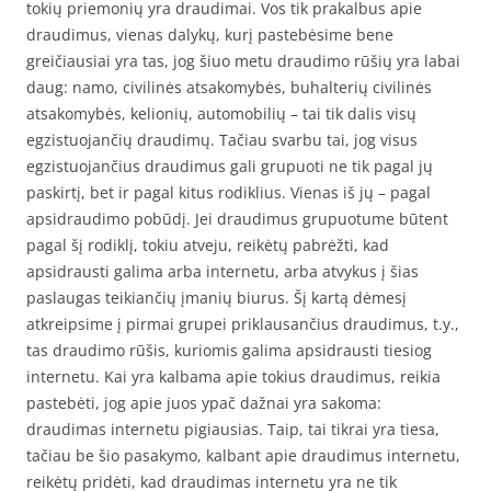
tokių priemonių yra draudimai. Vos tik prakalbus apie
draudimus, vienas dalykų, kurį pastebėsime bene
greičiausiai yra tas, jog šiuo metu draudimo rūšių yra labai
daug: namo, civilinės atsakomybės, buhalterių civilinės
atsakomybės, kelionių, automobilių – tai tik dalis visų
egzistuojančių draudimų. Tačiau svarbu tai, jog visus
egzistuojančius draudimus gali grupuoti ne tik pagal jų
paskirtį, bet ir pagal kitus rodiklius. Vienas iš jų – pagal
apsidraudimo pobūdį. Jei draudimus grupuotume būtent
pagal šį rodiklį, tokiu atveju, reikėtų pabrėžti, kad
apsidrausti galima arba internetu, arba atvykus į šias
paslaugas teikiančių įmanių biurus. Šį kartą dėmesį
atkreipsime į pirmai grupei priklausančius draudimus, t.y.,
tas draudimo rūšis, kuriomis galima apsidrausti tiesiog
internetu. Kai yra kalbama apie tokius draudimus, reikia
pastebėti, jog apie juos ypač dažnai yra sakoma:
draudimas internetu pigiausias. Taip, tai tikrai yra tiesa,
tačiau be šio pasakymo, kalbant apie draudimus internetu,
reikėtų pridėti, kad draudimas internetu yra ne tik