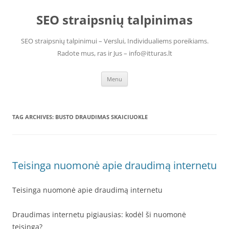
Skip
to
SEO straipsnių talpinimas
content
SEO straipsnių talpinimui – Verslui, Individualiems poreikiams.
Radote mus, ras ir Jus – info@itturas.lt
Menu
TAG ARCHIVES:
BUSTO DRAUDIMAS SKAICIUOKLE
Teisinga nuomonė apie draudimą internetu
Teisinga nuomonė apie draudimą internetu
Draudimas internetu pigiausias: kodėl ši nuomonė
teisinga?