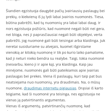
Šiandien egzistuoja daugybė pačių įvairiausių paslaugų bei
prekių, o kiekvieną iš jų lydi labai įvairios nuomonės. Tiesa,
būtina pabrėžti, kad tų nuomonių yra labai labai daug. Ir
nors egzistuoja požiūris, kad nuomonė negali būti nei gera,
nei bloga, nes ji paprasčiausiai negali būti objektyvi, verta
pabrėžti, jog nuomonė gali būti teisingai arba klaidinga. Juk
neretai susiduriame su atvejais, kuomet išgirstame
vienokią ar kitokią nuomonę ir tik po kurio laiko pamatome,
kad ji neturi nieko bendra su realybe. Taigi, tokia nuomonė
(nesvarbu, kieno ji ir apie ką), yra klaidinga. Kaip jau
minėjome, nuomonės gali būti pateikiamos apie įvairias
paslaugas bei prekes. Viena iš paslaugų, kuri taip pat bus
neatsiejama nuo nuomonių, yra draudimais. Na, o mūsų
nuomone,
draudimas internetu pigiausias
. Drąsiai iš karto
teigiame, kad ši nuomonė yra teisinga, nes egzistuoja ne
vienas ją patvirtinantis argumentas.
Vienas iš argumentų, patvirtinančių nuomonę, kad