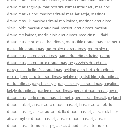
draudimas
,
mano draudimas.lt
,
masinos draudimas
,
masinos
draudimas anglijoje
,
masinos draudimas internetu
,
masinos
draudimas kainos
,
masinos draudimas lietuvoje
,
masinos
draudimas uk
,
masinos draudimo kainos
,
masinos draudimo
skaiciuokle
,
masinu draudimai
,
masinu draudimas
,
masinu
draudimo kainos
,
medicininis draudimas
,
medicininių išlaidų
draudimas
,
motociklo draudimas
,
motociklo draudimas internetu
,
motociklu draudimas
,
motorolerio draudimas
,
motoroleriu
draudimas
,
namo draudimas
,
namo draudimas kaina
,
namu
draudimas
,
namu turto draudimas
,
ne gyvybės draudimas
,
neįvykusios kelionės draudimas
,
nekilnojamo turto draudimas
,
nekilnojamojo turto draudimas
,
nelaimingų atsitikimų draudimas
,
nt draudimas
,
pagalba kelyje
,
pagalba kelyje draudimas
,
pagalbos
kelyje draudimas
,
pasienio draudimas
,
perlas draudimas lt
,
perlo
draudimas
,
perlo draudimas internetu
,
perlo draudimas.lt
,
pigiausi
draudimai
,
pigiausias auto draudimas
,
pigiausias automobilio
draudimas
,
pigiausias automobiliu draudimas
,
pigiausias civilines
atsakomybes draudimas
,
pigiausias draudimas
,
pigiausias
draudimas automobiliui
,
pigiausias draudimas automobiliui