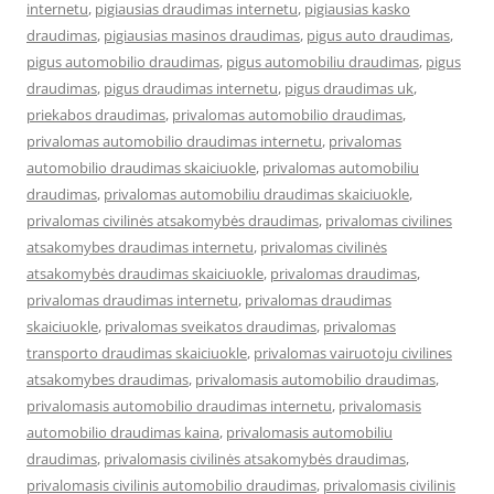
internetu
,
pigiausias draudimas internetu
,
pigiausias kasko
draudimas
,
pigiausias masinos draudimas
,
pigus auto draudimas
,
pigus automobilio draudimas
,
pigus automobiliu draudimas
,
pigus
draudimas
,
pigus draudimas internetu
,
pigus draudimas uk
,
priekabos draudimas
,
privalomas automobilio draudimas
,
privalomas automobilio draudimas internetu
,
privalomas
automobilio draudimas skaiciuokle
,
privalomas automobiliu
draudimas
,
privalomas automobiliu draudimas skaiciuokle
,
privalomas civilinės atsakomybės draudimas
,
privalomas civilines
atsakomybes draudimas internetu
,
privalomas civilinės
atsakomybės draudimas skaiciuokle
,
privalomas draudimas
,
privalomas draudimas internetu
,
privalomas draudimas
skaiciuokle
,
privalomas sveikatos draudimas
,
privalomas
transporto draudimas skaiciuokle
,
privalomas vairuotoju civilines
atsakomybes draudimas
,
privalomasis automobilio draudimas
,
privalomasis automobilio draudimas internetu
,
privalomasis
automobilio draudimas kaina
,
privalomasis automobiliu
draudimas
,
privalomasis civilinės atsakomybės draudimas
,
privalomasis civilinis automobilio draudimas
,
privalomasis civilinis