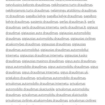
neįvykusios kelionės draudimas
,
nekilnojamo turto draudimas
,
nekilnojamojo turto draudimas
,
nelaimingų atsitikimų draudimas
,
nt draudimas
,
pagalba kelyje
,
pagalba kelyje draudimas
,
pagalbos
kelyje draudimas
,
pasienio draudimas
,
perlas draudimas lt
,
perlo
draudimas
,
perlo draudimas internetu
,
perlo draudimas.lt
,
pigiausi
draudimai
,
pigiausias auto draudimas
,
pigiausias automobilio
draudimas
,
pigiausias automobiliu draudimas
,
pigiausias civilines
atsakomybes draudimas
,
pigiausias draudimas
,
pigiausias
draudimas automobiliui
,
pigiausias draudimas automobiliui
internetu
,
pigiausias draudimas internetu
,
pigiausias kasko
draudimas
,
pigiausias masinos draudimas
,
pigus auto draudimas
,
pigus automobilio draudimas
,
pigus automobiliu draudimas
,
pigus
draudimas
,
pigus draudimas internetu
,
pigus draudimas uk
,
priekabos draudimas
,
privalomas automobilio draudimas
,
privalomas automobilio draudimas internetu
,
privalomas
automobilio draudimas skaiciuokle
,
privalomas automobiliu
draudimas
,
privalomas automobiliu draudimas skaiciuokle
,
privalomas civilinės atsakomybės draudimas
,
privalomas civilines