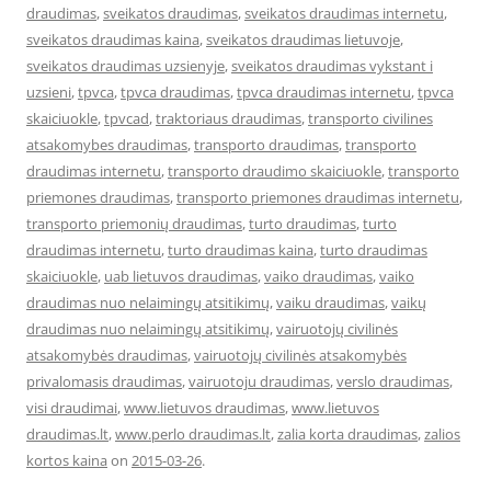
draudimas
,
sveikatos draudimas
,
sveikatos draudimas internetu
,
sveikatos draudimas kaina
,
sveikatos draudimas lietuvoje
,
sveikatos draudimas uzsienyje
,
sveikatos draudimas vykstant i
uzsieni
,
tpvca
,
tpvca draudimas
,
tpvca draudimas internetu
,
tpvca
skaiciuokle
,
tpvcad
,
traktoriaus draudimas
,
transporto civilines
atsakomybes draudimas
,
transporto draudimas
,
transporto
draudimas internetu
,
transporto draudimo skaiciuokle
,
transporto
priemones draudimas
,
transporto priemones draudimas internetu
,
transporto priemonių draudimas
,
turto draudimas
,
turto
draudimas internetu
,
turto draudimas kaina
,
turto draudimas
skaiciuokle
,
uab lietuvos draudimas
,
vaiko draudimas
,
vaiko
draudimas nuo nelaimingų atsitikimų
,
vaiku draudimas
,
vaikų
draudimas nuo nelaimingų atsitikimų
,
vairuotojų civilinės
atsakomybės draudimas
,
vairuotojų civilinės atsakomybės
privalomasis draudimas
,
vairuotoju draudimas
,
verslo draudimas
,
visi draudimai
,
www.lietuvos draudimas
,
www.lietuvos
draudimas.lt
,
www.perlo draudimas.lt
,
zalia korta draudimas
,
zalios
kortos kaina
on
2015-03-26
.