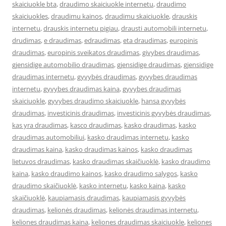
skaiciuokle bta
,
draudimo skaiciuokle internetu
,
draudimo
skaiciuokles
,
draudimu kainos
,
draudimu skaiciuokle
,
drauskis
internetu
,
drauskis internetu pigiau
,
drausti automobili internetu
,
drudimas
,
e draudimas
,
edraudimas
,
eta draudimas
,
europinis
draudimas
,
europinis sveikatos draudimas
,
givybes draudimas
,
gjensidige automobilio draudimas
,
gjensidige draudimas
,
gjensidige
draudimas internetu
,
gyvybės draudimas
,
gyvybes draudimas
internetu
,
gyvybes draudimas kaina
,
gyvybes draudimas
skaiciuokle
,
gyvybes draudimo skaiciuokle
,
hansa gyvybės
draudimas
,
investicinis draudimas
,
investicinis gyvybės draudimas
,
kas yra draudimas
,
kasco draudimas
,
kasko draudimas
,
kasko
draudimas automobiliui
,
kasko draudimas internetu
,
kasko
draudimas kaina
,
kasko draudimas kainos
,
kasko draudimas
lietuvos draudimas
,
kasko draudimas skaičiuoklė
,
kasko draudimo
kaina
,
kasko draudimo kainos
,
kasko draudimo salygos
,
kasko
draudimo skaičiuoklė
,
kasko internetu
,
kasko kaina
,
kasko
skaičiuoklė
,
kaupiamasis draudimas
,
kaupiamasis gyvybės
draudimas
,
kelionės draudimas
,
kelionės draudimas internetu
,
keliones draudimas kaina
,
keliones draudimas skaiciuokle
,
keliones