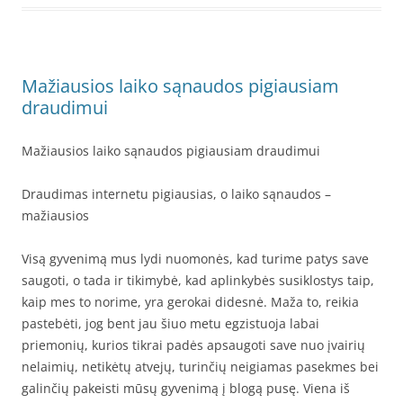
Mažiausios laiko sąnaudos pigiausiam
draudimui
Mažiausios laiko sąnaudos pigiausiam draudimui
Draudimas internetu pigiausias, o laiko sąnaudos –
mažiausios
Visą gyvenimą mus lydi nuomonės, kad turime patys save
saugoti, o tada ir tikimybė, kad aplinkybės susiklostys taip,
kaip mes to norime, yra gerokai didesnė. Maža to, reikia
pastebėti, jog bent jau šiuo metu egzistuoja labai
priemonių, kurios tikrai padės apsaugoti save nuo įvairių
nelaimių, netikėtų atvejų, turinčių neigiamas pasekmes bei
galinčių pakeisti mūsų gyvenimą į blogą pusę. Viena iš