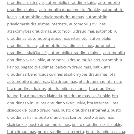
draudimas uzsienyje
,
automobilio draudimo kaina
,
automobilio
draudimo kainos
,
automobilio draudimo skaičiuoklė
,
automobilio
kaina
,
automobilio privalomasis draudimas
,
automobilio
privalomasis draudimas internetu
,
automobilių civilinės
atsakomybės draudimas
,
automobiliu draudimai
,
automobilių
draudimas
,
automobilių draudimas internetu
,
automobiliu
draudimas kaina
,
automobiliu draudimas kainos
,
automobilių
draudimas skaičiuoklė
,
automobiliu draudimo kainos
,
automobiliu
draudimo skaiciuokle
,
automobiliu draudimu kainos
,
automobilių
kainos
,
bagazo draudimas
,
balticum draudimas
,
baltikums
draudimas
,
bendrosios civilinės atsakomybės draudimas
,
bta
automobilio draudimas
,
bta draudimas
,
bta draudimas internetu
,
bta draudimas kainos
,
bta draudimas kaunas
,
bta draudimas
kaune
,
bta draudimas klaipeda
,
bta draudimas skaičiuoklė
,
bta
draudimas vilnius
,
bta draudimo skaiciuokle
,
bta internetu
,
bta
skaiciuokle
,
būsto draudimas
,
busto draudimas internetu
,
būsto
draudimas kaina
,
busto draudimas kainos
,
busto draudimas
skaiciuokle
,
busto draudimo kainos
,
busto draudimo skaiciuokle
,
buto draudimas
,
buto draudimas internetu
,
buto draudimas kaina
,