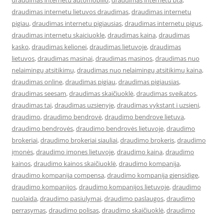
draudimas internetu automobilio
,
draudimas internetu bta
,
draudimas internetu lietuvos draudimas
,
draudimas internetu
pigiau
,
draudimas internetu pigiausias
,
draudimas internetu pigus
,
draudimas internetu skaiciuokle
,
draudimas kaina
,
draudimas
kasko
,
draudimas kelionei
,
draudimas lietuvoje
,
draudimas
lietuvos
,
draudimas masinai
,
draudimas masinos
,
draudimas nuo
nelaimingų atsitikimų
,
draudimas nuo nelaimingų atsitikimų kaina
,
draudimas online
,
draudimas pigiau
,
draudimas pigiausias
,
draudimas seesam
,
draudimas skaičiuoklė
,
draudimas sveikatos
,
draudimas tai
,
draudimas uzsienyje
,
draudimas vykstant i uzsieni
,
draudimo
,
draudimo bendrovė
,
draudimo bendrove lietuva
,
draudimo bendrovės
,
draudimo bendrovės lietuvoje
,
draudimo
brokeriai
,
draudimo brokeriai siauliai
,
draudimo brokeris
,
draudimo
įmonės
,
draudimo imones lietuvoje
,
draudimo kaina
,
draudimo
kainos
,
draudimo kainos skaičiuoklė
,
draudimo kompanija
,
draudimo kompanija compensa
,
draudimo kompanija gjensidige
,
draudimo kompanijos
,
draudimo kompanijos lietuvoje
,
draudimo
nuolaida
,
draudimo pasiulymai
,
draudimo paslaugos
,
draudimo
perrasymas
,
draudimo polisas
,
draudimo skaičiuoklė
,
draudimo