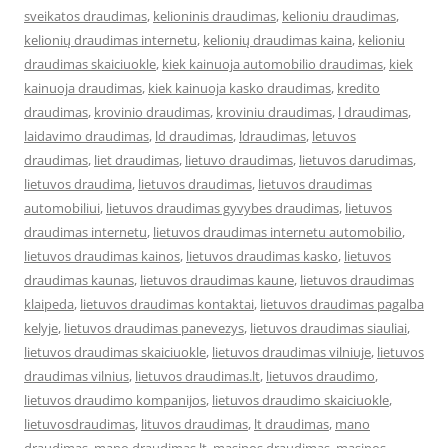
sveikatos draudimas
,
kelioninis draudimas
,
kelioniu draudimas
,
kelionių draudimas internetu
,
kelionių draudimas kaina
,
kelioniu
draudimas skaiciuokle
,
kiek kainuoja automobilio draudimas
,
kiek
kainuoja draudimas
,
kiek kainuoja kasko draudimas
,
kredito
draudimas
,
krovinio draudimas
,
kroviniu draudimas
,
l draudimas
,
laidavimo draudimas
,
ld draudimas
,
ldraudimas
,
letuvos
draudimas
,
liet draudimas
,
lietuvo draudimas
,
lietuvos darudimas
,
lietuvos draudima
,
lietuvos draudimas
,
lietuvos draudimas
automobiliui
,
lietuvos draudimas gyvybes draudimas
,
lietuvos
draudimas internetu
,
lietuvos draudimas internetu automobilio
,
lietuvos draudimas kainos
,
lietuvos draudimas kasko
,
lietuvos
draudimas kaunas
,
lietuvos draudimas kaune
,
lietuvos draudimas
klaipeda
,
lietuvos draudimas kontaktai
,
lietuvos draudimas pagalba
kelyje
,
lietuvos draudimas panevezys
,
lietuvos draudimas siauliai
,
lietuvos draudimas skaiciuokle
,
lietuvos draudimas vilniuje
,
lietuvos
draudimas vilnius
,
lietuvos draudimas.lt
,
lietuvos draudimo
,
lietuvos draudimo kompanijos
,
lietuvos draudimo skaiciuokle
,
lietuvosdraudimas
,
lituvos draudimas
,
lt draudimas
,
mano