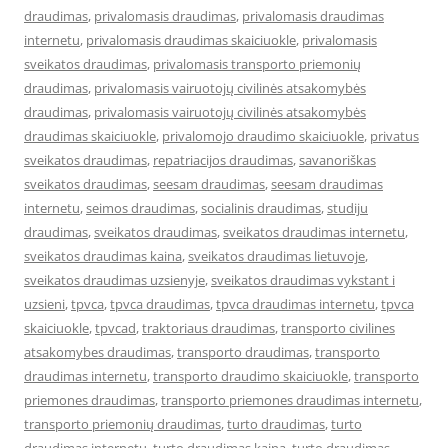
draudimas
,
privalomasis draudimas
,
privalomasis draudimas
internetu
,
privalomasis draudimas skaiciuokle
,
privalomasis
sveikatos draudimas
,
privalomasis transporto priemonių
draudimas
,
privalomasis vairuotojų civilinės atsakomybės
draudimas
,
privalomasis vairuotojų civilinės atsakomybės
draudimas skaiciuokle
,
privalomojo draudimo skaiciuokle
,
privatus
sveikatos draudimas
,
repatriacijos draudimas
,
savanoriškas
sveikatos draudimas
,
seesam draudimas
,
seesam draudimas
internetu
,
seimos draudimas
,
socialinis draudimas
,
studiju
draudimas
,
sveikatos draudimas
,
sveikatos draudimas internetu
,
sveikatos draudimas kaina
,
sveikatos draudimas lietuvoje
,
sveikatos draudimas uzsienyje
,
sveikatos draudimas vykstant i
uzsieni
,
tpvca
,
tpvca draudimas
,
tpvca draudimas internetu
,
tpvca
skaiciuokle
,
tpvcad
,
traktoriaus draudimas
,
transporto civilines
atsakomybes draudimas
,
transporto draudimas
,
transporto
draudimas internetu
,
transporto draudimo skaiciuokle
,
transporto
priemones draudimas
,
transporto priemones draudimas internetu
,
transporto priemonių draudimas
,
turto draudimas
,
turto