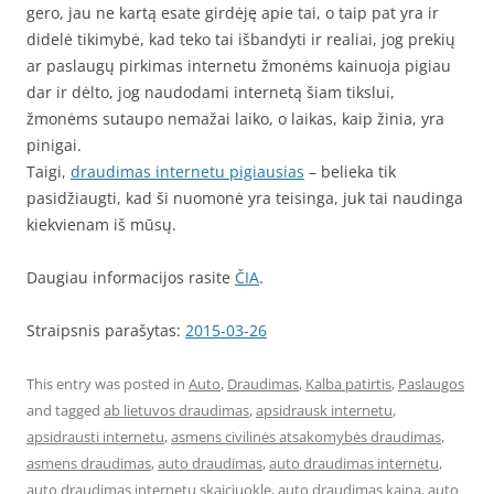
gero, jau ne kartą esate girdėję apie tai, o taip pat yra ir
didelė tikimybė, kad teko tai išbandyti ir realiai, jog prekių
ar paslaugų pirkimas internetu žmonėms kainuoja pigiau
dar ir dėlto, jog naudodami internetą šiam tikslui,
žmonėms sutaupo nemažai laiko, o laikas, kaip žinia, yra
pinigai.
Taigi,
draudimas internetu pigiausias
– belieka tik
pasidžiaugti, kad ši nuomonė yra teisinga, juk tai naudinga
kiekvienam iš mūsų.
Daugiau informacijos rasite
ČIA
.
Straipsnis parašytas:
2015-03-26
This entry was posted in
Auto
,
Draudimas
,
Kalba patirtis
,
Paslaugos
and tagged
ab lietuvos draudimas
,
apsidrausk internetu
,
apsidrausti internetu
,
asmens civilinės atsakomybės draudimas
,
asmens draudimas
,
auto draudimas
,
auto draudimas internetu
,
auto draudimas internetu skaiciuokle
,
auto draudimas kaina
,
auto