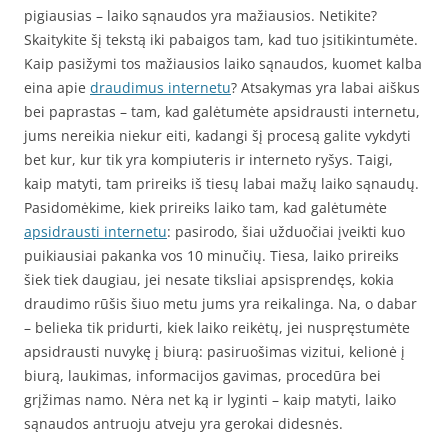
pigiausias – laiko sąnaudos yra mažiausios. Netikite?
Skaitykite šį tekstą iki pabaigos tam, kad tuo įsitikintumėte.
Kaip pasižymi tos mažiausios laiko sąnaudos, kuomet kalba
eina apie
draudimus internetu
? Atsakymas yra labai aiškus
bei paprastas – tam, kad galėtumėte apsidrausti internetu,
jums nereikia niekur eiti, kadangi šį procesą galite vykdyti
bet kur, kur tik yra kompiuteris ir interneto ryšys. Taigi,
kaip matyti, tam prireiks iš tiesų labai mažų laiko sąnaudų.
Pasidomėkime, kiek prireiks laiko tam, kad galėtumėte
apsidrausti internetu
: pasirodo, šiai užduočiai įveikti kuo
puikiausiai pakanka vos 10 minučių. Tiesa, laiko prireiks
šiek tiek daugiau, jei nesate tiksliai apsisprendęs, kokia
draudimo rūšis šiuo metu jums yra reikalinga. Na, o dabar
– belieka tik pridurti, kiek laiko reikėtų, jei nuspręstumėte
apsidrausti nuvykę į biurą: pasiruošimas vizitui, kelionė į
biurą, laukimas, informacijos gavimas, procedūra bei
grįžimas namo. Nėra net ką ir lyginti – kaip matyti, laiko
sąnaudos antruoju atveju yra gerokai didesnės.