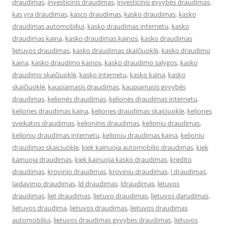
draudimas
,
investicinis draudimas
,
investicinis gyvybės draudimas
,
kas yra draudimas
,
kasco draudimas
,
kasko draudimas
,
kasko
draudimas automobiliui
,
kasko draudimas internetu
,
kasko
draudimas kaina
,
kasko draudimas kainos
,
kasko draudimas
lietuvos draudimas
,
kasko draudimas skaičiuoklė
,
kasko draudimo
kaina
,
kasko draudimo kainos
,
kasko draudimo salygos
,
kasko
draudimo skaičiuoklė
,
kasko internetu
,
kasko kaina
,
kasko
skaičiuoklė
,
kaupiamasis draudimas
,
kaupiamasis gyvybės
draudimas
,
kelionės draudimas
,
kelionės draudimas internetu
,
keliones draudimas kaina
,
keliones draudimas skaiciuokle
,
keliones
sveikatos draudimas
,
kelioninis draudimas
,
kelioniu draudimas
,
kelionių draudimas internetu
,
kelionių draudimas kaina
,
kelioniu
draudimas skaiciuokle
,
kiek kainuoja automobilio draudimas
,
kiek
kainuoja draudimas
,
kiek kainuoja kasko draudimas
,
kredito
draudimas
,
krovinio draudimas
,
kroviniu draudimas
,
l draudimas
,
laidavimo draudimas
,
ld draudimas
,
ldraudimas
,
letuvos
draudimas
,
liet draudimas
,
lietuvo draudimas
,
lietuvos darudimas
,
lietuvos draudima
,
lietuvos draudimas
,
lietuvos draudimas
automobiliui
,
lietuvos draudimas gyvybes draudimas
,
lietuvos