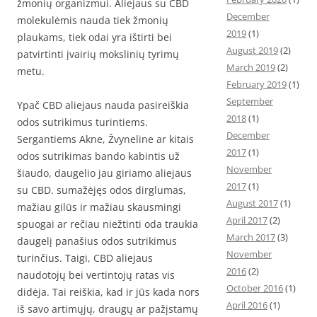
žmonių organizmui. Aliejaus su CBD
December
molekulėmis nauda tiek žmonių
2019
(1)
plaukams, tiek odai yra ištirti bei
August 2019
(2)
patvirtinti įvairių mokslinių tyrimų
March 2019
(2)
metu.
February 2019
(1)
September
Ypač CBD aliejaus nauda pasireiškia
2018
(1)
odos sutrikimus turintiems.
December
Sergantiems Akne, Žvyneline ar kitais
2017
(1)
odos sutrikimas bando kabintis už
November
šiaudo, daugelio jau giriamo aliejaus
2017
(1)
su CBD. sumažėjęs odos dirglumas,
August 2017
(1)
mažiau gilūs ir mažiau skausmingi
April 2017
(2)
spuogai ar rečiau niežtinti oda traukia
March 2017
(3)
daugelį panašius odos sutrikimus
November
turinčius. Taigi, CBD aliejaus
2016
(2)
naudotojų bei vertintojų ratas vis
October 2016
(1)
didėja. Tai reiškia, kad ir jūs kada nors
April 2016
(1)
iš savo artimųjų, draugų ar pažįstamų