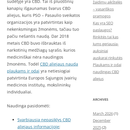
sudėtyje yra CBD. Tai iš pluoštinių
žaidimų aikštelės
kanapių išgaunamas švarus CBD
– vasariškos
aliejus, kuris PSO – Pasaulio sveikatos
pramogos
organizacijos yra patvirtintas kaip
Kas yra SEO
nekenksmingas žmonėms, tačiau tuo
paslaugos?
pačiu nešantis naudą. Dar 2018
Rinkitės tai kas
metais CBD buvo išbrauktas iš
Jums geriausia-
narkotinių medžiagų sąrašo, kurios
auksiniai
mediciniškai nėra naudingos
auskarai rinkutės
žmonėms. Todėl
CBD aliejaus nauda
Plaukams ir odai
plaukams ir odai
yra netiesiogiai
naudingas CBD
patvirtinta Europos Sąjungos įvairių
aliejus
medicinos institutų, mokslininkų
individualiai.
ARCHIVES
Naudinga pasidomėti:
March 2026
(1)
Svarbiausia nepasiklys CBD
December
aliejaus informacijoje
;
2025
(2)