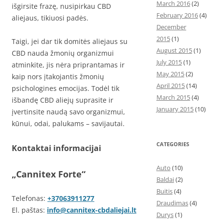
March 2016
(2)
išgirsite frazę, nusipirkau CBD
February 2016
(4)
aliejaus, tikiuosi padės.
December
2015
(1)
Taigi, jei dar tik domitės aliejaus su
August 2015
(1)
CBD nauda žmonių organizmui
July 2015
(1)
atminkite, jis nėra priprantamas ir
May 2015
(2)
kaip nors įtakojantis žmonių
April 2015
(14)
psichologines emocijas. Todėl tik
March 2015
(4)
išbandę CBD aliejų suprasite ir
January 2015
(10)
įvertinsite naudą savo organizmui,
kūnui, odai, palukams – savijautai.
CATEGORIES
Kontaktai informacijai
Auto
(10)
„Cannitex Forte“
Baldai
(2)
Buitis
(4)
Telefonas:
+37063911277
Draudimas
(4)
El. paštas:
info@cannitex-cbdaliejai.lt
Durys
(1)