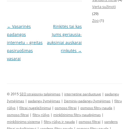
Verta sužinoti
(29)
Zoo
(1)
Post
←
Vasarinės
Rinkitės tai kas
navigation
padangos
Jums geriausia-
internetu – greitas
auksiniai auskarai
pasiruošimas
rinkutės
→
vasarai
© 2015
SEO straipsnių talpinimas
|
internetine parduotuve
|
padangų
žymėjimas
|
padangų žymėjimas
|
žieminių padangų žymėjimas
|
filtrų
rūšys
|
filtrai nugeležinimui
|
osmoso filtrai
|
osmoso filtrų nauda
|
osmoso filtrai
|
filtrų rūšys
|
minkštinimo filtrų naudojimas
|
minkštinimo sistema
|
filtrų rūšys ir nauda
|
osmoso filtrai
|
vandens
filtrai nukalkinimui
|
vandens filtrų nauda
|
osmoso filtrų nauda
|