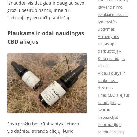
išnaudoti vis daugiau ir daugiau savo
įgyvendinimo
grožiu besirūpinančių ir ne tik
iššūkiai ir tikrasis
Lietuvoje gyvenančių tautiečių.
lyderystės
ugdymas
Plaukams ir odai naudingas
Asmenybės
CBD aliejus
testas apie
darbuotoją –
Kokią naudą jis
teikia?
Vidaus durys ir
rankenos –
dizainas
Prieš CBD aliejaus
naudojimą –
svarbu
nepasiklysti
Savo grožių besirūpinantys lietuviai
informacijoje
vis dažniau atranda aliejų, kurio
Medinės vaikų