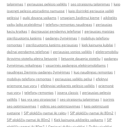
talpinimas
|
geriausias pelėsio valiklis
|
seo straipsniu talpinimas
|
kaip
isvengti pelesio atsiradimo namuose
|
kaip išsirinkti geriausią valiklį
pelėsiui
|
puiki dovana vaikams
|
smagiam žaidimui kieme
|
aikštelės
vaikų laiko praleidimui
|
telefonų remontas naudingas
|
geriausias
kaciu kraikas
|
dazniausiai gendantys telefonai
|
geriausias maistas
sterilizuotoms katėms
|
padangų žymėjimas
|
mobiliųjų telefonų
remontas
|
sterilizuotoms katėms geriausias
|
kiek kainuoja kubilai
|
dažnai gendantys telefonai
|
geriausias vonios valiklis
|
elektromobiliu
ikrovimo stoteliu pletra lietuvoje
|
lietuvoje daugeja stoteliu
|
padangų
žymėjimas reikalingas
|
vasarinės padangos elektromobiliams
|
naudingas žieminių padangų žymėjimas
|
kuo naudingas remontas
|
mobiliųjų telefonų remontas
|
geriausias valiklis peliui
|
efektyvi
priemone nuo voru
|
efektyviai veikiantis pelėsio valiklis
|
priemonė
nuo vorų
|
telefonų remontas
|
josera classic
|
geriausias pelesio
valiklis
|
kas yra seo straipsniai
|
seo straipsniu talpinimas
|
isorinis
seo optimizavimas
|
vidinis seo optimizavimas
|
kaip optimizuoti
svetaine
|
SIP plokščių namai iki raktų
|
SIP plokščių namai iki 80m2
|
SIP plokščių namai iki 80m2
|
Kiek kainuoja aikštelės vaikams
|
SIP
plokščių namai iki 80m2
|
Geriausi dulkių siurbliai
|
Dulkiu siurbliai