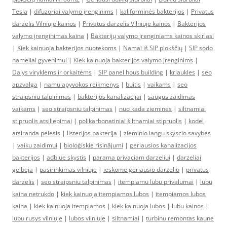
Tesla
|
difuzoriai valymo įrenginims
|
kaliforminės bakterijos
|
Privatus
darzelis Vilniuje kainos
|
Privatus darzelis Vilniuje kainos
|
Bakterijos
valymo įrenginimas kaina
|
Bakterijų valymo įrenginiams kainos skiriasi
|
Kiek kainuoja bakterijos nuotekoms
|
Namai iš SIP plokščių
|
SIP sodo
nameliai gyvenimui
|
Kiek kainuoja bakterijos valymo įrenginims
|
Dalys viryklėms ir orkaitėms
|
SIP panel hous building
|
kriaukles
|
seo
apzvalga
|
namu apyvokos reikmenys
|
buitis
|
vaikams
|
seo
straipsniu talpinimas
|
bakterijos kanalizacijai
|
saugus zaidimas
vaikams
|
seo straipsniu talpinimas
|
nuo kada ziemines
|
siltnamiai
stipruolis atsiliepimai
|
polikarbonatiniai šiltnamiai stipruolis
|
kodel
atsiranda pelesis
|
listerijos bakterija
|
zieminio langu skyscio savybes
|
vaiku zaidimui
|
bioloģiskie risinājumi
|
geriausios kanalizacijos
bakterijos
|
adblue skystis
|
parama privaciam darzeliui
|
darzeliai
gelbeja
|
pasirinkimas vilniuje
|
ieskome geriausio darzelio
|
privatus
darzelis
|
seo straipsniu talpinimas
|
itempiamu lubu privalumai
|
lubu
kaina netrukdo
|
kiek kainuoja itempiamos lubos
|
itempiamos lubos
kaina
|
kiek kainuoja itempiamos
|
kiek kainuoja lubos
|
lubu kainos
|
lubu rusys vilniuje
|
lubos vilniuje
|
siltnamiai
|
turbinu remontas kaune