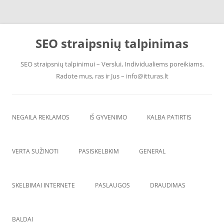
Skip
to
SEO straipsnių talpinimas
content
SEO straipsnių talpinimui – Verslui, Individualiems poreikiams.
Radote mus, ras ir Jus – info@itturas.lt
NEGAILA REKLAMOS
IŠ GYVENIMO
KALBA PATIRTIS
VERTA SUŽINOTI
PASISKELBKIM
GENERAL
SKELBIMAI INTERNETE
PASLAUGOS
DRAUDIMAS
BALDAI