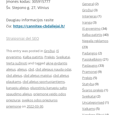
Įmonės kodas: 305915777
General
(2)
Šv. Stepono g. 27, Vilnius
Grožiui
(3)
Interjeras
(1)
Daugiau informacijos rasite
Įranga
(3)
čia:
https://cannitex-cbdaliejai.lt/
Iš gyvenimo
(34)
Kalba patirtis
(40)
Straipsniai del SEO
Negaila reklamos
(23)
This entry was posted in
Grožiui
,
Iš
Padangos
(2)
gyvenimo
,
Kalba patirtis
,
Prekės
,
Sveikatai
,
Pasiskelbkim
(21)
Verta sužinoti
and tagged
akne gydantis
Paslaugos
(33)
aliejus
,
aliejus
,
cbd
,
cbd aliejaus nauda odai
,
Pramonei
(9)
cbd aliejus
,
cbd aliejus maistui
,
cbd aliejus
Prekės
(5)
plaukams
,
cbd aliejus sportuojantiems
,
Statyba
(9)
kanapiu aliejus
,
pluostiniu kanapiu salto
Švaros prekės
(1)
spaudimo aliejus
,
priemone veido odos
Sveikatai
(2)
prieziurai
,
sveikos odos prieziuros
Uncategorised
(1)
priemone
on
2022-03-30
.
Vaikams
(5)
Vandens filtrai
(4)