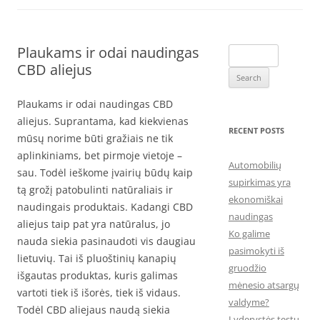
Plaukams ir odai naudingas
Search
CBD aliejus
for:
Plaukams ir odai naudingas CBD
aliejus. Suprantama, kad kiekvienas
RECENT POSTS
mūsų norime būti gražiais ne tik
aplinkiniams, bet pirmoje vietoje –
Automobilių
sau. Todėl ieškome įvairių būdų kaip
supirkimas yra
tą grožį patobulinti natūraliais ir
ekonomiškai
naudingais produktais. Kadangi CBD
naudingas
aliejus taip pat yra natūralus, jo
Ko galime
nauda siekia pasinaudoti vis daugiau
pasimokyti iš
lietuvių. Tai iš pluoštinių kanapių
gruodžio
išgautas produktas, kuris galimas
mėnesio atsargų
vartoti tiek iš išorės, tiek iš vidaus.
valdyme?
Todėl CBD aliejaus naudą siekia
Lyderystės testų