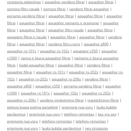
straipsniu talpinimas
|
aquaphor vandens filtrai
|
aquaphor filtrai
|
osmoso filtrų nauda
|
osmoso filtrai
|
vandens filtrai aquaphor
|
geriamo vandens filtrai
|
aquaphor filtrai
|
aquaphor filtrai
|
aquaphor
filtrai
|
aquaphor filtrai
|
aquaphor namams ir pramonei
|
aquaphor
filtrai
|
aquaphor filtrai
|
aquaphor filtrų nauda
|
aquaphor filtrai
|
aquapgor filtrai ir nauda
|
aquaphor filtrai
|
aquaphor filtrai
|
vandens
filtrai
|
aquaphor filtrai
|
vandens filtru rusys
|
aquaphor s800
|
aquaphor ro-101s
|
aquaphor ro-102s
|
aquapgor s550
|
aquaphor
s1000
|
namui ir biurui aquaphor filtrai
|
namams ir biurui aquaphor
filtrai
|
kodel aquaphor filtrai
|
aquaphor filtrai
|
vandens filtrai
|
aquaphor filtrai
|
aquaphor ro-101s
|
aquaphor ro-202s
|
aquaphor ro-
102s
|
aquaphor ro-202s
|
aquaphor ro-206s
|
vandens filtrai
|
aquaphor s800
|
aquaphor s550
|
geriamo vandens filtrai
|
aquaphor
s1000
|
aquaphor ro 101s
|
aquaphor 102s
|
aquaphor ro 202s
|
aquaphor ro 206s
|
vandens minkstinimo filtrai
|
nugeležinimo filtrai
|
pelesio kvapa galima panaikinti
|
priemone nuo voru
|
lauko kubilai
pardavimui
|
priemonė nuo vorų
|
telefonų remontas
|
kas yra seo
|
priemone nuo voru
|
telefonų remontas
|
telefonų remontas
|
priemonė nuo vorų
|
lauko kubilai pardavimui
|
seo straipsniu