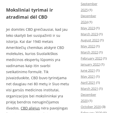
September
Moksliniai tyrimai ir
2025
(1)
December
atradimai dėl CBD
2024
(1)
May 2023
(1)
Jei domitės CBD greičiausiai, kad jau
March 2023
(1)
teko skaityti bei susipažinti ir su
August 2022
(1)
istorija. Kai dar 1940 metais
May 2022
(1)
Amerikiečių chemikas atskyrė CBD
March 2022
(1)
molekules, kurios šiuolaikiškos
February 2022
(1)
medicinos ekspertų lūpomis yra
January 2022
(1)
vadinamas kaip itin svarbi
June 2021
(1)
sveikatinimo formulė. Tik
May 2021
(1)
įsivaizduokite, CBD buvo tyrinėjama
April 2021
(1)
net daugiau nei 80 metų ir šiuo metu
March 2021
(1)
visi garsūs medicinos institutai,
December
organizacijos bei mokslininkai yra
2020
(1)
priėję bendros nenuginčijamos
October 2020
(3)
išvados,
CBD aliejus
nėra pavojingas
February 2020
(1)