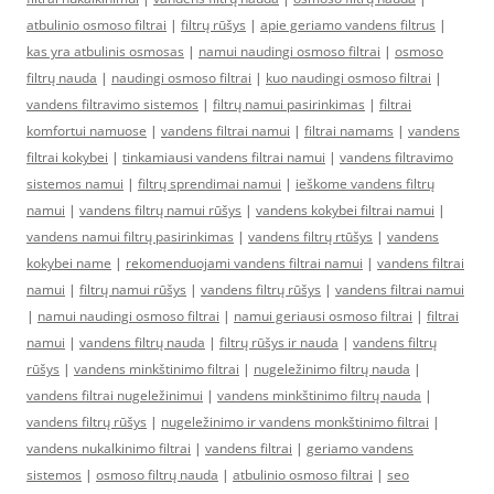
atbulinio osmoso filtrai
|
filtrų rūšys
|
apie geriamo vandens filtrus
|
kas yra atbulinis osmosas
|
namui naudingi osmoso filtrai
|
osmoso
filtrų nauda
|
naudingi osmoso filtrai
|
kuo naudingi osmoso filtrai
|
vandens filtravimo sistemos
|
filtrų namui pasirinkimas
|
filtrai
komfortui namuose
|
vandens filtrai namui
|
filtrai namams
|
vandens
filtrai kokybei
|
tinkamiausi vandens filtrai namui
|
vandens filtravimo
sistemos namui
|
filtrų sprendimai namui
|
ieškome vandens filtrų
namui
|
vandens filtrų namui rūšys
|
vandens kokybei filtrai namui
|
vandens namui filtrų pasirinkimas
|
vandens filtrų rtūšys
|
vandens
kokybei name
|
rekomenduojami vandens filtrai namui
|
vandens filtrai
namui
|
filtrų namui rūšys
|
vandens filtrų rūšys
|
vandens filtrai namui
|
namui naudingi osmoso filtrai
|
namui geriausi osmoso filtrai
|
filtrai
namui
|
vandens filtrų nauda
|
filtrų rūšys ir nauda
|
vandens filtrų
rūšys
|
vandens minkštinimo filtrai
|
nugeležinimo filtrų nauda
|
vandens filtrai nugeležinimui
|
vandens minkštinimo filtrų nauda
|
vandens filtrų rūšys
|
nugeležinimo ir vandens monkštinimo filtrai
|
vandens nukalkinimo filtrai
|
vandens filtrai
|
geriamo vandens
sistemos
|
osmoso filtrų nauda
|
atbulinio osmoso filtrai
|
seo