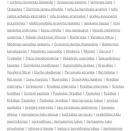
|
turbinu remontas klaipeda
|
straipsniai katems
|
laiminga kate
|
Orapūtės
|
Zieminis langu ploviklis
|
tofu su bambuko anglimi
|
tofu
zalios arbatos ekstraktu
|
tofu kraikas originalus
|
prekiu gyvunams
grazinimas
|
elektromobiliu krovimo stoteles
|
paskolos bustui
|
mini
paskolos internetu
|
kaciu mityba
|
seo paslaugos
|
Vaizdo stebėjimo
sistemos
|
Atliekų išvežimas Vilniuje
|
Bankrotas
|
Vandens filtrai
|
Mediniai nameliai vaikams
|
Griovimo darbai Klaipedoje
|
Bakterijos
kanalizacijai
|
Atgalines nuorodos
|
Klinkeris
|
Monier
|
Gerard
|
Trinkeles
|
Pigus kondicionieriai
|
Atgalines nuorodos
|
Spausdintuvu
kasetes
|
Statybinės medžiagos
|
Automobiliu prekes
|
Kriaukles
|
Vandens filtrai
|
Darbo skelbimai
|
Personalo atranka
|
Ket bilietai
|
Ket testai
|
Sunu maistas
|
Nuorodos
|
Draskykles katems
|
Kreditai
internetu
|
Straipsniai
|
Kreditas internetu
|
Kreditai internetu
|
Greitas
kreditas
|
Greitoji paskola
|
Paskolos, Kreditai
|
Paskolos
|
Kreditai
|
Kreditai, Paskolos
|
Paskolos, kreditai
|
ilgai tarnautų lubos
|
greitos
paskolos
|
greitieji internetu
|
seo straipsniu talpinimas
|
kanapiu
aliejus
|
įtempiamų lubų pliusai
|
kad lubos tarnautų
|
praktiškas lubų
pasirinkimas
|
sprendimas - įtempiamos lubos
|
įtempiamų lubų
privalumai
|
vilniuje ir kaune
|
lygios ir taisyklingos lubos
|
įtempiamos