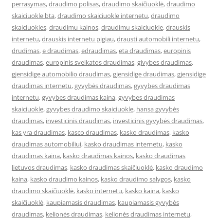
perrasymas
,
draudimo polisas
,
draudimo skaičiuoklė
,
draudimo
skaiciuokle bta
,
draudimo skaiciuokle internetu
,
draudimo
skaiciuokles
,
draudimu kainos
,
draudimu skaiciuokle
,
drauskis
internetu
,
drauskis internetu pigiau
,
drausti automobili internetu
,
drudimas
,
e draudimas
,
edraudimas
,
eta draudimas
,
europinis
draudimas
,
europinis sveikatos draudimas
,
givybes draudimas
,
gjensidige automobilio draudimas
,
gjensidige draudimas
,
gjensidige
draudimas internetu
,
gyvybės draudimas
,
gyvybes draudimas
internetu
,
gyvybes draudimas kaina
,
gyvybes draudimas
skaiciuokle
,
gyvybes draudimo skaiciuokle
,
hansa gyvybės
draudimas
,
investicinis draudimas
,
investicinis gyvybės draudimas
,
kas yra draudimas
,
kasco draudimas
,
kasko draudimas
,
kasko
draudimas automobiliui
,
kasko draudimas internetu
,
kasko
draudimas kaina
,
kasko draudimas kainos
,
kasko draudimas
lietuvos draudimas
,
kasko draudimas skaičiuoklė
,
kasko draudimo
kaina
,
kasko draudimo kainos
,
kasko draudimo salygos
,
kasko
draudimo skaičiuoklė
,
kasko internetu
,
kasko kaina
,
kasko
skaičiuoklė
,
kaupiamasis draudimas
,
kaupiamasis gyvybės
draudimas
,
kelionės draudimas
,
kelionės draudimas internetu
,