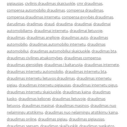
pigiausias
,
civilinis draudimas skaiciuokle
,
cmr draudimas
,
compensa automobilio draudimas
,
compensa draudimas
,
compensa draudimas internetu
,
compensa gyvybės draudimas
,
darudimas
,
dradimas
,
draud
,
draudima
,
draudimai
,
draudimai
automobiliams
,
draudimai internetu
,
draudimai lietuvoje
,
draudimas
,
draudimas anglijoje
,
draudimas auto
,
draudimas
automobilio
,
draudimas automobilio internetu
,
draudimas
automobiliui
,
draudimas automobiliui skaiciuokle
,
draudimas bta
,
draudimas civilines atsakomybes
,
draudimas compensa
,
draudimas gjensidige
,
draudimas i baltarusija
,
draudimas internete
,
draudimas internetu automobilio
,
draudimas internetu bta
,
draudimas internetu lietuvos draudimas
,
draudimas internetu
pigiau
,
draudimas internetu pigiausias
,
draudimas internetu pigus
,
draudimas internetu skaiciuokle
,
draudimas kaina
,
draudimas
kasko
,
draudimas kelionei
,
draudimas lietuvoje
,
draudimas
lietuvos
,
draudimas masinai
,
draudimas masinos
,
draudimas nuo
nelaimingų atsitikimų
,
draudimas nuo nelaimingų atsitikimų kaina
,
draudimas online
,
draudimas pigiau
,
draudimas pigiausias
,
draudimas seesam
,
draudimas skaičiuoklė
,
draudimas sveikatos
,