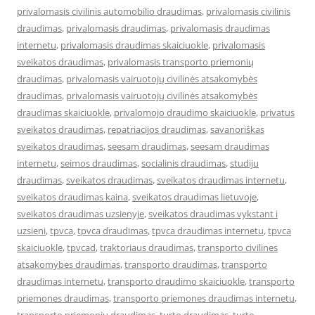
privalomasis civilinis automobilio draudimas
,
privalomasis civilinis
draudimas
,
privalomasis draudimas
,
privalomasis draudimas
internetu
,
privalomasis draudimas skaiciuokle
,
privalomasis
sveikatos draudimas
,
privalomasis transporto priemonių
draudimas
,
privalomasis vairuotojų civilinės atsakomybės
draudimas
,
privalomasis vairuotojų civilinės atsakomybės
draudimas skaiciuokle
,
privalomojo draudimo skaiciuokle
,
privatus
sveikatos draudimas
,
repatriacijos draudimas
,
savanoriškas
sveikatos draudimas
,
seesam draudimas
,
seesam draudimas
internetu
,
seimos draudimas
,
socialinis draudimas
,
studiju
draudimas
,
sveikatos draudimas
,
sveikatos draudimas internetu
,
sveikatos draudimas kaina
,
sveikatos draudimas lietuvoje
,
sveikatos draudimas uzsienyje
,
sveikatos draudimas vykstant i
uzsieni
,
tpvca
,
tpvca draudimas
,
tpvca draudimas internetu
,
tpvca
skaiciuokle
,
tpvcad
,
traktoriaus draudimas
,
transporto civilines
atsakomybes draudimas
,
transporto draudimas
,
transporto
draudimas internetu
,
transporto draudimo skaiciuokle
,
transporto
priemones draudimas
,
transporto priemones draudimas internetu
,