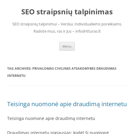
Skip
to
SEO straipsnių talpinimas
content
SEO straipsnių talpinimui – Verslui, Individualiems poreikiams.
Radote mus, ras ir Jus – info@itturas.lt
Menu
TAG ARCHIVES:
PRIVALOMAS CIVILINES ATSAKOMYBES DRAUDIMAS
INTERNETU
Teisinga nuomonė apie draudimą internetu
Teisinga nuomonė apie draudimą internetu
Draudimas internetu pigiausias: kodėl ši nuomonė