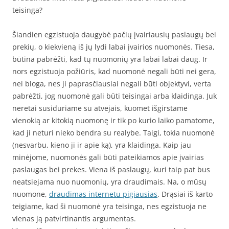
teisinga?
Šiandien egzistuoja daugybė pačių įvairiausių paslaugų bei
prekių, o kiekvieną iš jų lydi labai įvairios nuomonės. Tiesa,
būtina pabrėžti, kad tų nuomonių yra labai labai daug. Ir
nors egzistuoja požiūris, kad nuomonė negali būti nei gera,
nei bloga, nes ji paprasčiausiai negali būti objektyvi, verta
pabrėžti, jog nuomonė gali būti teisingai arba klaidinga. Juk
neretai susiduriame su atvejais, kuomet išgirstame
vienokią ar kitokią nuomonę ir tik po kurio laiko pamatome,
kad ji neturi nieko bendra su realybe. Taigi, tokia nuomonė
(nesvarbu, kieno ji ir apie ką), yra klaidinga. Kaip jau
minėjome, nuomonės gali būti pateikiamos apie įvairias
paslaugas bei prekes. Viena iš paslaugų, kuri taip pat bus
neatsiejama nuo nuomonių, yra draudimais. Na, o mūsų
nuomone,
draudimas internetu pigiausias
. Drąsiai iš karto
teigiame, kad ši nuomonė yra teisinga, nes egzistuoja ne
vienas ją patvirtinantis argumentas.