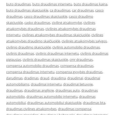
buto draudimas
,
buto draudimas internetu
,
buto draudimas kaina
,
buto draudimas skaiciuokle
,
ca draudimas
,
car draudimas
,
casco
draudimas
,
casco draudimas skaiciuokle
,
casco draudimo
skaiciuokle
,
casko draudimas
,
civilinė atsakomybė
,
civilinės
atsakomybės draudimas
,
civilinės atsakomybės draudimas
internetu
,
civilines atsakomybes draudimas skaiciuokle
,
civilinės
atsakomybės draudimo skaičiuoklė
,
civilinės atsakomybės sąlygos
,
civilinio draudimo skaiciuokle
,
civilinis automobilio draudimas
,
civilinis draudimas
,
civilinis draudimas internetu
,
civilinis draudimas
pigiausias
,
civilinis draudimas skaiciuokle
,
cmr draudimas
,
compensa automobilio draudimas
,
compensa draudimas
,
compensa draudimas internetu
,
compensa gyvybės draudimas
,
darudimas
,
dradimas
,
draud
,
draudima
,
draudimai
,
draudimai
automobiliams
,
draudimai internetu
,
draudimai lietuvoje
,
draudimas
,
draudimas anglijoje
,
draudimas auto
,
draudimas
automobilio
,
draudimas automobilio internetu
,
draudimas
automobiliui
,
draudimas automobiliui skaiciuokle
,
draudimas bta
,
draudimas civilines atsakomybes
,
draudimas compensa
,