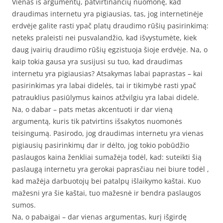
Vienas iš argumentų, patvirtinančių nuomonę, kad
draudimas internetu yra pigiausias, tas, jog internetinėje
erdvėje galite rasti ypač platų draudimo rūšių pasirinkimą:
neteks praleisti nei pusvalandžio, kad išvystumėte, kiek
daug įvairių draudimo rūšių egzistuoja šioje erdvėje. Na, o
kaip tokia gausa yra susijusi su tuo, kad draudimas
internetu yra pigiausias? Atsakymas labai paprastas – kai
pasirinkimas yra labai didelės, tai ir tikimybė rasti ypač
patrauklius pasiūlymus kainos atžvilgiu yra labai didelė.
Na, o dabar – pats metas akcentuoti ir dar vieną
argumentą, kuris tik patvirtins išsakytos nuomonės
teisingumą. Pasirodo, jog draudimas internetu yra vienas
pigiausių pasirinkimų dar ir dėlto, jog tokio pobūdžio
paslaugos kaina ženkliai sumažėja todėl, kad: suteikti šią
paslaugą internetu yra gerokai paprasčiau nei biure todėl ,
kad mažėja darbuotojų bei patalpų išlaikymo kaštai. Kuo
mažesni yra šie kaštai, tuo mažesnė ir bendra paslaugos
sumos.
Na, o pabaigai – dar vienas argumentas, kurį išgirdę