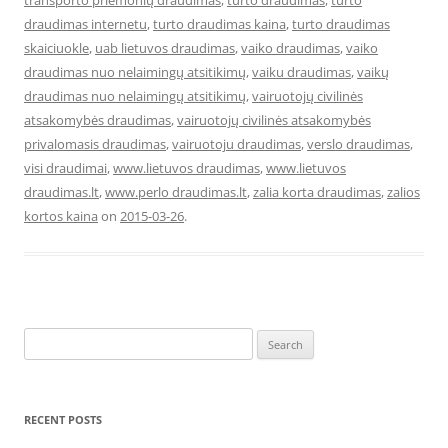
transporto priemonių draudimas
,
turto draudimas
,
turto
draudimas internetu
,
turto draudimas kaina
,
turto draudimas
skaiciuokle
,
uab lietuvos draudimas
,
vaiko draudimas
,
vaiko
draudimas nuo nelaimingų atsitikimų
,
vaiku draudimas
,
vaikų
draudimas nuo nelaimingų atsitikimų
,
vairuotojų civilinės
atsakomybės draudimas
,
vairuotojų civilinės atsakomybės
privalomasis draudimas
,
vairuotoju draudimas
,
verslo draudimas
,
visi draudimai
,
www.lietuvos draudimas
,
www.lietuvos
draudimas.lt
,
www.perlo draudimas.lt
,
zalia korta draudimas
,
zalios
kortos kaina
on
2015-03-26
.
Search
for:
RECENT POSTS