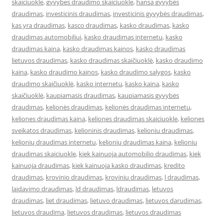
skaiciuokle
,
gyvybes draudimo skaiciuokle
,
hansa gyvybės
draudimas
,
investicinis draudimas
,
investicinis gyvybės draudimas
,
kas yra draudimas
,
kasco draudimas
,
kasko draudimas
,
kasko
draudimas automobiliui
,
kasko draudimas internetu
,
kasko
draudimas kaina
,
kasko draudimas kainos
,
kasko draudimas
lietuvos draudimas
,
kasko draudimas skaičiuoklė
,
kasko draudimo
kaina
,
kasko draudimo kainos
,
kasko draudimo salygos
,
kasko
draudimo skaičiuoklė
,
kasko internetu
,
kasko kaina
,
kasko
skaičiuoklė
,
kaupiamasis draudimas
,
kaupiamasis gyvybės
draudimas
,
kelionės draudimas
,
kelionės draudimas internetu
,
keliones draudimas kaina
,
keliones draudimas skaiciuokle
,
keliones
sveikatos draudimas
,
kelioninis draudimas
,
kelioniu draudimas
,
kelionių draudimas internetu
,
kelionių draudimas kaina
,
kelioniu
draudimas skaiciuokle
,
kiek kainuoja automobilio draudimas
,
kiek
kainuoja draudimas
,
kiek kainuoja kasko draudimas
,
kredito
draudimas
,
krovinio draudimas
,
kroviniu draudimas
,
l draudimas
,
laidavimo draudimas
,
ld draudimas
,
ldraudimas
,
letuvos
draudimas
,
liet draudimas
,
lietuvo draudimas
,
lietuvos darudimas
,
lietuvos draudima
,
lietuvos draudimas
,
lietuvos draudimas