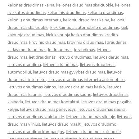
keliones draudimas kaina
,
keliones draudimas skaiciuokle
,
keliones
sveikatos draudimas
,
kelioninis draudimas
,
kelioniu draudimas
,
kelionių draudimas internetu
,
kelionių draudimas kaina
,
kelioniu
draudimas skaiciuokle
,
kiek kainuoja automobilio draudimas
,
kiek
kainuoja draudimas
,
kiek kainuoja kasko draudimas
,
kredito
draudimas
,
krovinio draudimas
,
kroviniu draudimas
,
l draudimas
,
laidavimo draudimas
,
ld draudimas
,
ldraudimas
,
letuvos
draudimas
,
liet draudimas
,
lietuvo draudimas
,
lietuvos darudimas
,
lietuvos draudima
,
lietuvos draudimas
,
lietuvos draudimas
automobiliui
,
lietuvos draudimas gyvybes draudimas
,
lietuvos
draudimas internetu
,
lietuvos draudimas internetu automobilio
,
lietuvos draudimas kainos
,
lietuvos draudimas kasko
,
lietuvos
draudimas kaunas
,
lietuvos draudimas kaune
,
lietuvos draudimas
klaipeda
,
lietuvos draudimas kontaktai
,
lietuvos draudimas pagalba
kelyje
,
lietuvos draudimas panevezys
,
lietuvos draudimas siauliai
,
lietuvos draudimas skaiciuokle
,
lietuvos draudimas vilniuje
,
lietuvos
draudimas vilnius
,
lietuvos draudimas.lt
,
lietuvos draudimo
,
lietuvos draudimo kompanijos
,
lietuvos draudimo skaiciuokle
,