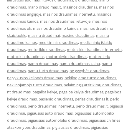
lietuvosdraudimas
,
lituvos draudimas
,
lt draudimas
,
mano
draudimas
,
mano draudimas.lt
,
masinos draudimas
,
masinos
draudimas anglijoje
,
masinos draudimas internetu
,
masinos
draudimas kainos
,
masinos draudimas lietuvoje
,
masinos
draudimas uk
,
masinos draudimo kainos
,
masinos draudimo
skaiciuokle
,
masinu draudimai
,
masinu draudimas
,
masinu
draudimo kainos
,
medicininis draudimas
,
medicininių išlaidų
draudimas
,
motociklo draudimas
,
motociklo draudimas internetu
,
motociklu draudimas
,
motorolerio draudimas
,
motoroleriu
draudimas
,
namo draudimas
,
namo draudimas kaina
,
namu
draudimas
,
namu turto draudimas
,
ne gyvybės draudimas
,
neįvykusios kelionės draudimas
,
nekilnojamo turto draudimas
,
nekilnojamojo turto draudimas
,
nelaimingų atsitikimų draudimas
,
nt draudimas
,
pagalba kelyje
,
pagalba kelyje draudimas
,
pagalbos
kelyje draudimas
,
pasienio draudimas
,
perlas draudimas lt
,
perlo
draudimas
,
perlo draudimas internetu
,
perlo draudimas.lt
,
pigiausi
draudimai
,
pigiausias auto draudimas
,
pigiausias automobilio
draudimas
,
pigiausias automobiliu draudimas
,
pigiausias civilines
atsakomybes draudimas
,
pigiausias draudimas
,
pigiausias