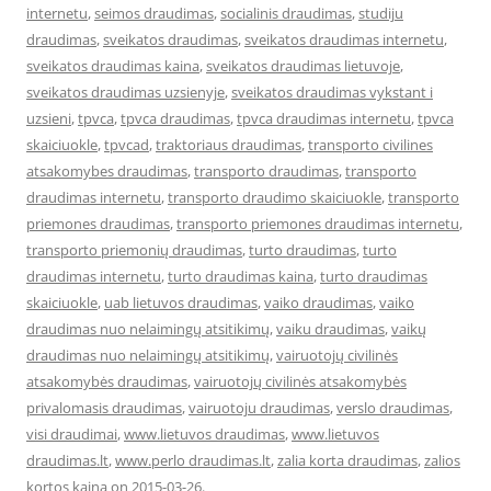
internetu
,
seimos draudimas
,
socialinis draudimas
,
studiju
draudimas
,
sveikatos draudimas
,
sveikatos draudimas internetu
,
sveikatos draudimas kaina
,
sveikatos draudimas lietuvoje
,
sveikatos draudimas uzsienyje
,
sveikatos draudimas vykstant i
uzsieni
,
tpvca
,
tpvca draudimas
,
tpvca draudimas internetu
,
tpvca
skaiciuokle
,
tpvcad
,
traktoriaus draudimas
,
transporto civilines
atsakomybes draudimas
,
transporto draudimas
,
transporto
draudimas internetu
,
transporto draudimo skaiciuokle
,
transporto
priemones draudimas
,
transporto priemones draudimas internetu
,
transporto priemonių draudimas
,
turto draudimas
,
turto
draudimas internetu
,
turto draudimas kaina
,
turto draudimas
skaiciuokle
,
uab lietuvos draudimas
,
vaiko draudimas
,
vaiko
draudimas nuo nelaimingų atsitikimų
,
vaiku draudimas
,
vaikų
draudimas nuo nelaimingų atsitikimų
,
vairuotojų civilinės
atsakomybės draudimas
,
vairuotojų civilinės atsakomybės
privalomasis draudimas
,
vairuotoju draudimas
,
verslo draudimas
,
visi draudimai
,
www.lietuvos draudimas
,
www.lietuvos
draudimas.lt
,
www.perlo draudimas.lt
,
zalia korta draudimas
,
zalios
kortos kaina
on
2015-03-26
.