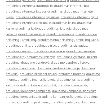
draudimas gjensidige
,
draudimas i baltarusija
,
draudimas internete
,
draudimas internetu automobilio
,
draudimas internetu bta
,
draudimas internetu lietuvos draudimas
,
draudimas internetu
pigiau
,
draudimas internetu pigiausias
,
draudimas internetu pigus
,
draudimas internetu skaiciuokle
,
draudimas kaina
,
draudimas
kasko
,
draudimas kelionei
,
draudimas lietuvoje
,
draudimas
lietuvos
,
draudimas masinai
,
draudimas masinos
,
draudimas nuo
nelaimingų atsitikimų
,
draudimas nuo nelaimingų atsitikimų kaina
,
draudimas online
,
draudimas pigiau
,
draudimas pigiausias
,
draudimas seesam
,
draudimas skaičiuoklė
,
draudimas sveikatos
,
draudimas tai
,
draudimas uzsienyje
,
draudimas vykstant i uzsieni
,
draudimo
,
draudimo bendrovė
,
draudimo bendrove lietuva
,
draudimo bendrovės
,
draudimo bendrovės lietuvoje
,
draudimo
brokeriai
,
draudimo brokeriai siauliai
,
draudimo brokeris
,
draudimo
įmonės
,
draudimo imones lietuvoje
,
draudimo kaina
,
draudimo
kainos
,
draudimo kainos skaičiuoklė
,
draudimo kompanija
,
draudimo kompanija compensa
,
draudimo kompanija gjensidige
,
draudimo kompanijos
,
draudimo kompanijos lietuvoje
,
draudimo
nuolaida
,
draudimo pasiulymai
,
draudimo paslaugos
,
draudimo