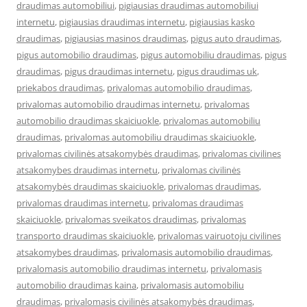
draudimas automobiliui
,
pigiausias draudimas automobiliui
internetu
,
pigiausias draudimas internetu
,
pigiausias kasko
draudimas
,
pigiausias masinos draudimas
,
pigus auto draudimas
,
pigus automobilio draudimas
,
pigus automobiliu draudimas
,
pigus
draudimas
,
pigus draudimas internetu
,
pigus draudimas uk
,
priekabos draudimas
,
privalomas automobilio draudimas
,
privalomas automobilio draudimas internetu
,
privalomas
automobilio draudimas skaiciuokle
,
privalomas automobiliu
draudimas
,
privalomas automobiliu draudimas skaiciuokle
,
privalomas civilinės atsakomybės draudimas
,
privalomas civilines
atsakomybes draudimas internetu
,
privalomas civilinės
atsakomybės draudimas skaiciuokle
,
privalomas draudimas
,
privalomas draudimas internetu
,
privalomas draudimas
skaiciuokle
,
privalomas sveikatos draudimas
,
privalomas
transporto draudimas skaiciuokle
,
privalomas vairuotoju civilines
atsakomybes draudimas
,
privalomasis automobilio draudimas
,
privalomasis automobilio draudimas internetu
,
privalomasis
automobilio draudimas kaina
,
privalomasis automobiliu
draudimas
,
privalomasis civilinės atsakomybės draudimas
,