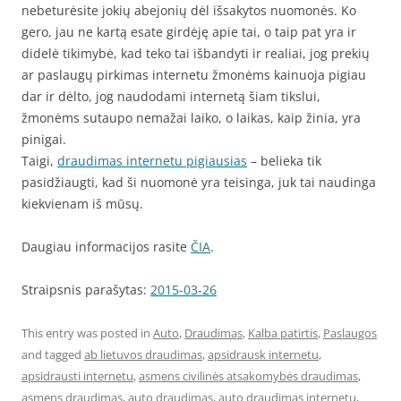
nebeturėsite jokių abejonių dėl išsakytos nuomonės. Ko
gero, jau ne kartą esate girdėję apie tai, o taip pat yra ir
didelė tikimybė, kad teko tai išbandyti ir realiai, jog prekių
ar paslaugų pirkimas internetu žmonėms kainuoja pigiau
dar ir dėlto, jog naudodami internetą šiam tikslui,
žmonėms sutaupo nemažai laiko, o laikas, kaip žinia, yra
pinigai.
Taigi,
draudimas internetu pigiausias
– belieka tik
pasidžiaugti, kad ši nuomonė yra teisinga, juk tai naudinga
kiekvienam iš mūsų.
Daugiau informacijos rasite
ČIA
.
Straipsnis parašytas:
2015-03-26
This entry was posted in
Auto
,
Draudimas
,
Kalba patirtis
,
Paslaugos
and tagged
ab lietuvos draudimas
,
apsidrausk internetu
,
apsidrausti internetu
,
asmens civilinės atsakomybės draudimas
,
asmens draudimas
,
auto draudimas
,
auto draudimas internetu
,