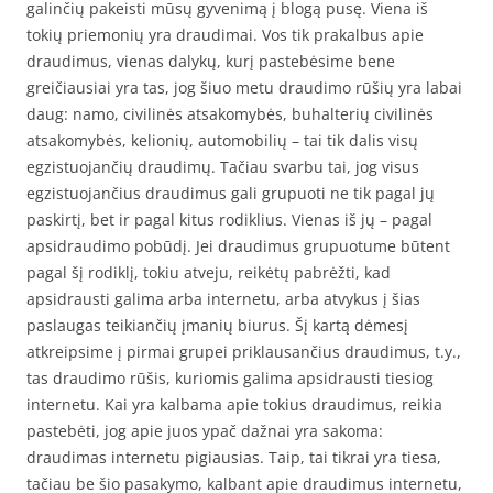
galinčių pakeisti mūsų gyvenimą į blogą pusę. Viena iš
tokių priemonių yra draudimai. Vos tik prakalbus apie
draudimus, vienas dalykų, kurį pastebėsime bene
greičiausiai yra tas, jog šiuo metu draudimo rūšių yra labai
daug: namo, civilinės atsakomybės, buhalterių civilinės
atsakomybės, kelionių, automobilių – tai tik dalis visų
egzistuojančių draudimų. Tačiau svarbu tai, jog visus
egzistuojančius draudimus gali grupuoti ne tik pagal jų
paskirtį, bet ir pagal kitus rodiklius. Vienas iš jų – pagal
apsidraudimo pobūdį. Jei draudimus grupuotume būtent
pagal šį rodiklį, tokiu atveju, reikėtų pabrėžti, kad
apsidrausti galima arba internetu, arba atvykus į šias
paslaugas teikiančių įmanių biurus. Šį kartą dėmesį
atkreipsime į pirmai grupei priklausančius draudimus, t.y.,
tas draudimo rūšis, kuriomis galima apsidrausti tiesiog
internetu. Kai yra kalbama apie tokius draudimus, reikia
pastebėti, jog apie juos ypač dažnai yra sakoma:
draudimas internetu pigiausias. Taip, tai tikrai yra tiesa,
tačiau be šio pasakymo, kalbant apie draudimus internetu,