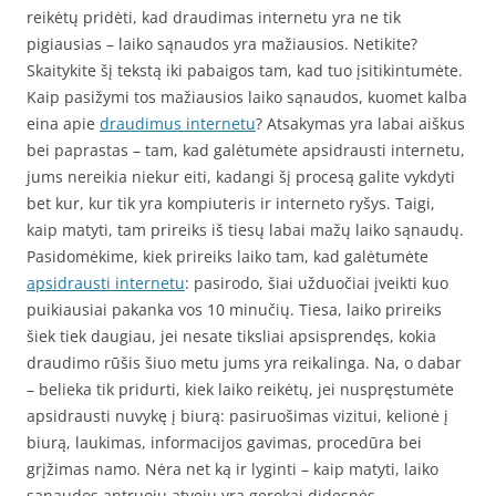
reikėtų pridėti, kad draudimas internetu yra ne tik
pigiausias – laiko sąnaudos yra mažiausios. Netikite?
Skaitykite šį tekstą iki pabaigos tam, kad tuo įsitikintumėte.
Kaip pasižymi tos mažiausios laiko sąnaudos, kuomet kalba
eina apie
draudimus internetu
? Atsakymas yra labai aiškus
bei paprastas – tam, kad galėtumėte apsidrausti internetu,
jums nereikia niekur eiti, kadangi šį procesą galite vykdyti
bet kur, kur tik yra kompiuteris ir interneto ryšys. Taigi,
kaip matyti, tam prireiks iš tiesų labai mažų laiko sąnaudų.
Pasidomėkime, kiek prireiks laiko tam, kad galėtumėte
apsidrausti internetu
: pasirodo, šiai užduočiai įveikti kuo
puikiausiai pakanka vos 10 minučių. Tiesa, laiko prireiks
šiek tiek daugiau, jei nesate tiksliai apsisprendęs, kokia
draudimo rūšis šiuo metu jums yra reikalinga. Na, o dabar
– belieka tik pridurti, kiek laiko reikėtų, jei nuspręstumėte
apsidrausti nuvykę į biurą: pasiruošimas vizitui, kelionė į
biurą, laukimas, informacijos gavimas, procedūra bei
grįžimas namo. Nėra net ką ir lyginti – kaip matyti, laiko
sąnaudos antruoju atveju yra gerokai didesnės.