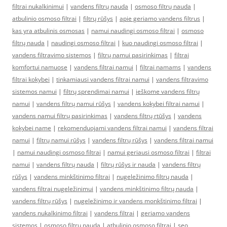
filtrai nukalkinimui
|
vandens filtrų nauda
|
osmoso filtrų nauda
|
atbulinio osmoso filtrai
|
filtrų rūšys
|
apie geriamo vandens filtrus
|
kas yra atbulinis osmosas
|
namui naudingi osmoso filtrai
|
osmoso
filtrų nauda
|
naudingi osmoso filtrai
|
kuo naudingi osmoso filtrai
|
vandens filtravimo sistemos
|
filtrų namui pasirinkimas
|
filtrai
komfortui namuose
|
vandens filtrai namui
|
filtrai namams
|
vandens
filtrai kokybei
|
tinkamiausi vandens filtrai namui
|
vandens filtravimo
sistemos namui
|
filtrų sprendimai namui
|
ieškome vandens filtrų
namui
|
vandens filtrų namui rūšys
|
vandens kokybei filtrai namui
|
vandens namui filtrų pasirinkimas
|
vandens filtrų rtūšys
|
vandens
kokybei name
|
rekomenduojami vandens filtrai namui
|
vandens filtrai
namui
|
filtrų namui rūšys
|
vandens filtrų rūšys
|
vandens filtrai namui
|
namui naudingi osmoso filtrai
|
namui geriausi osmoso filtrai
|
filtrai
namui
|
vandens filtrų nauda
|
filtrų rūšys ir nauda
|
vandens filtrų
rūšys
|
vandens minkštinimo filtrai
|
nugeležinimo filtrų nauda
|
vandens filtrai nugeležinimui
|
vandens minkštinimo filtrų nauda
|
vandens filtrų rūšys
|
nugeležinimo ir vandens monkštinimo filtrai
|
vandens nukalkinimo filtrai
|
vandens filtrai
|
geriamo vandens
sistemos
|
osmoso filtrų nauda
|
atbulinio osmoso filtrai
|
seo