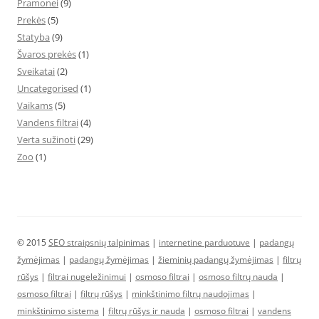
Pramonei
(9)
Prekės
(5)
Statyba
(9)
Švaros prekės
(1)
Sveikatai
(2)
Uncategorised
(1)
Vaikams
(5)
Vandens filtrai
(4)
Verta sužinoti
(29)
Zoo
(1)
© 2015
SEO straipsnių talpinimas
|
internetine parduotuve
|
padangų
žymėjimas
|
padangų žymėjimas
|
žieminių padangų žymėjimas
|
filtrų
rūšys
|
filtrai nugeležinimui
|
osmoso filtrai
|
osmoso filtrų nauda
|
osmoso filtrai
|
filtrų rūšys
|
minkštinimo filtrų naudojimas
|
minkštinimo sistema
|
filtrų rūšys ir nauda
|
osmoso filtrai
|
vandens