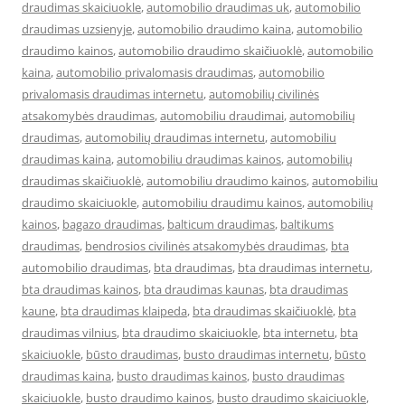
draudimas skaiciuokle
,
automobilio draudimas uk
,
automobilio
draudimas uzsienyje
,
automobilio draudimo kaina
,
automobilio
draudimo kainos
,
automobilio draudimo skaičiuoklė
,
automobilio
kaina
,
automobilio privalomasis draudimas
,
automobilio
privalomasis draudimas internetu
,
automobilių civilinės
atsakomybės draudimas
,
automobiliu draudimai
,
automobilių
draudimas
,
automobilių draudimas internetu
,
automobiliu
draudimas kaina
,
automobiliu draudimas kainos
,
automobilių
draudimas skaičiuoklė
,
automobiliu draudimo kainos
,
automobiliu
draudimo skaiciuokle
,
automobiliu draudimu kainos
,
automobilių
kainos
,
bagazo draudimas
,
balticum draudimas
,
baltikums
draudimas
,
bendrosios civilinės atsakomybės draudimas
,
bta
automobilio draudimas
,
bta draudimas
,
bta draudimas internetu
,
bta draudimas kainos
,
bta draudimas kaunas
,
bta draudimas
kaune
,
bta draudimas klaipeda
,
bta draudimas skaičiuoklė
,
bta
draudimas vilnius
,
bta draudimo skaiciuokle
,
bta internetu
,
bta
skaiciuokle
,
būsto draudimas
,
busto draudimas internetu
,
būsto
draudimas kaina
,
busto draudimas kainos
,
busto draudimas
skaiciuokle
,
busto draudimo kainos
,
busto draudimo skaiciuokle
,