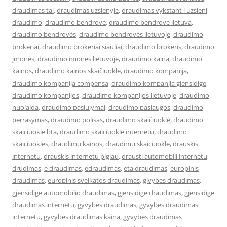
draudimas tai
,
draudimas uzsienyje
,
draudimas vykstant i uzsieni
,
draudimo
,
draudimo bendrovė
,
draudimo bendrove lietuva
,
draudimo bendrovės
,
draudimo bendrovės lietuvoje
,
draudimo
brokeriai
,
draudimo brokeriai siauliai
,
draudimo brokeris
,
draudimo
įmonės
,
draudimo imones lietuvoje
,
draudimo kaina
,
draudimo
kainos
,
draudimo kainos skaičiuoklė
,
draudimo kompanija
,
draudimo kompanija compensa
,
draudimo kompanija gjensidige
,
draudimo kompanijos
,
draudimo kompanijos lietuvoje
,
draudimo
nuolaida
,
draudimo pasiulymai
,
draudimo paslaugos
,
draudimo
perrasymas
,
draudimo polisas
,
draudimo skaičiuoklė
,
draudimo
skaiciuokle bta
,
draudimo skaiciuokle internetu
,
draudimo
skaiciuokles
,
draudimu kainos
,
draudimu skaiciuokle
,
drauskis
internetu
,
drauskis internetu pigiau
,
drausti automobili internetu
,
drudimas
,
e draudimas
,
edraudimas
,
eta draudimas
,
europinis
draudimas
,
europinis sveikatos draudimas
,
givybes draudimas
,
gjensidige automobilio draudimas
,
gjensidige draudimas
,
gjensidige
draudimas internetu
,
gyvybės draudimas
,
gyvybes draudimas
internetu
,
gyvybes draudimas kaina
,
gyvybes draudimas