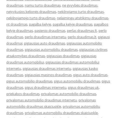
draudimas
,
namu turto draudimas
,
ne gyvybės draudimas
,
neįvykusios kelionės draudimas
,
nekilnojamo turto draudimas
,
nekilnojamojo turto draudimas
,
nelaimingų atsitikimų draudimas
,
nt draudimas
,
pagalba kelyje
,
pagalba kelyje draudimas
,
pagalbos
kelyje draudimas
,
pasienio draudimas
,
perlas draudimas lt
,
perlo
draudimas
,
perlo draudimas internetu
,
perlo draudimas.lt
,
pigiausi
draudimai
,
pigiausias auto draudimas
,
pigiausias automobilio
draudimas
,
pigiausias automobiliu draudimas
,
pigiausias civilines
atsakomybes draudimas
,
pigiausias draudimas
,
pigiausias
draudimas automobiliui
,
pigiausias draudimas automobiliui
internetu
,
pigiausias draudimas internetu
,
pigiausias kasko
draudimas
,
pigiausias masinos draudimas
,
pigus auto draudimas
,
pigus automobilio draudimas
,
pigus automobiliu draudimas
,
pigus
draudimas
,
pigus draudimas internetu
,
pigus draudimas uk
,
priekabos draudimas
,
privalomas automobilio draudimas
,
privalomas automobilio draudimas internetu
,
privalomas
automobilio draudimas skaiciuokle
,
privalomas automobiliu
draudimas
,
privalomas automobiliu draudimas skaiciuokle
,