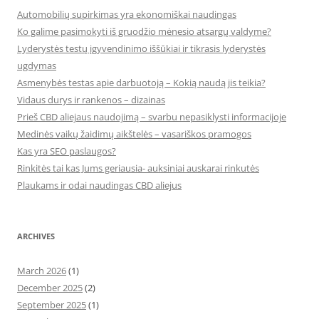
Automobilių supirkimas yra ekonomiškai naudingas
Ko galime pasimokyti iš gruodžio mėnesio atsargų valdyme?
Lyderystės testų įgyvendinimo iššūkiai ir tikrasis lyderystės
ugdymas
Asmenybės testas apie darbuotoją – Kokią naudą jis teikia?
Vidaus durys ir rankenos – dizainas
Prieš CBD aliejaus naudojimą – svarbu nepasiklysti informacijoje
Medinės vaikų žaidimų aikštelės – vasariškos pramogos
Kas yra SEO paslaugos?
Rinkitės tai kas Jums geriausia- auksiniai auskarai rinkutės
Plaukams ir odai naudingas CBD aliejus
ARCHIVES
March 2026
(1)
December 2025
(2)
September 2025
(1)