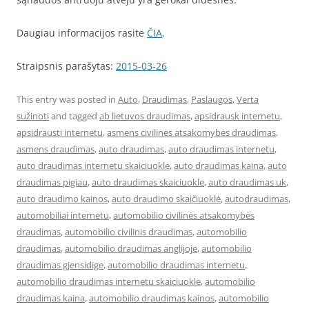
Daugiau informacijos rasite
ČIA
.
Straipsnis parašytas:
2015-03-26
This entry was posted in
Auto
,
Draudimas
,
Paslaugos
,
Verta
sužinoti
and tagged
ab lietuvos draudimas
,
apsidrausk internetu
,
apsidrausti internetu
,
asmens civilinės atsakomybės draudimas
,
asmens draudimas
,
auto draudimas
,
auto draudimas internetu
,
auto draudimas internetu skaiciuokle
,
auto draudimas kaina
,
auto
draudimas pigiau
,
auto draudimas skaiciuokle
,
auto draudimas uk
,
auto draudimo kainos
,
auto draudimo skaičiuoklė
,
autodraudimas
,
automobiliai internetu
,
automobilio civilinės atsakomybės
draudimas
,
automobilio civilinis draudimas
,
automobilio
draudimas
,
automobilio draudimas anglijoje
,
automobilio
draudimas gjensidige
,
automobilio draudimas internetu
,
automobilio draudimas internetu skaiciuokle
,
automobilio
draudimas kaina
,
automobilio draudimas kainos
,
automobilio