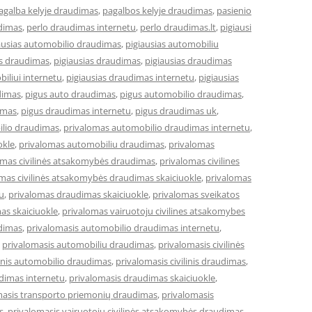
agalba kelyje draudimas
,
pagalbos kelyje draudimas
,
pasienio
dimas
,
perlo draudimas internetu
,
perlo draudimas.lt
,
pigiausi
ausias automobilio draudimas
,
pigiausias automobiliu
es draudimas
,
pigiausias draudimas
,
pigiausias draudimas
iliui internetu
,
pigiausias draudimas internetu
,
pigiausias
dimas
,
pigus auto draudimas
,
pigus automobilio draudimas
,
imas
,
pigus draudimas internetu
,
pigus draudimas uk
,
ilio draudimas
,
privalomas automobilio draudimas internetu
,
okle
,
privalomas automobiliu draudimas
,
privalomas
omas civilinės atsakomybės draudimas
,
privalomas civilines
mas civilinės atsakomybės draudimas skaiciuokle
,
privalomas
u
,
privalomas draudimas skaiciuokle
,
privalomas sveikatos
as skaiciuokle
,
privalomas vairuotoju civilines atsakomybes
dimas
,
privalomasis automobilio draudimas internetu
,
,
privalomasis automobiliu draudimas
,
privalomasis civilinės
linis automobilio draudimas
,
privalomasis civilinis draudimas
,
dimas internetu
,
privalomasis draudimas skaiciuokle
,
masis transporto priemonių draudimas
,
privalomasis
s
,
privalomasis vairuotojų civilinės atsakomybės draudimas