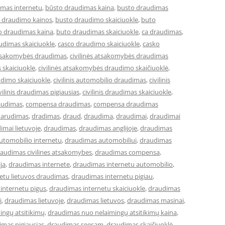
imas internetu
,
būsto draudimas kaina
,
busto draudimas
 draudimo kainos
,
busto draudimo skaiciuokle
,
buto
o draudimas kaina
,
buto draudimas skaiciuokle
,
ca draudimas
,
udimas skaiciuokle
,
casco draudimo skaiciuokle
,
casko
 atsakomybės draudimas
,
civilinės atsakomybės draudimas
 skaiciuokle
,
civilinės atsakomybės draudimo skaičiuoklė
,
audimo skaiciuokle
,
civilinis automobilio draudimas
,
civilinis
vilinis draudimas pigiausias
,
civilinis draudimas skaiciuokle
,
audimas
,
compensa draudimas
,
compensa draudimas
darudimas
,
dradimas
,
draud
,
draudima
,
draudimai
,
draudimai
imai lietuvoje
,
draudimas
,
draudimas anglijoje
,
draudimas
utomobilio internetu
,
draudimas automobiliui
,
draudimas
audimas civilines atsakomybes
,
draudimas compensa
,
ja
,
draudimas internete
,
draudimas internetu automobilio
,
etu lietuvos draudimas
,
draudimas internetu pigiau
,
internetu pigus
,
draudimas internetu skaiciuokle
,
draudimas
i
,
draudimas lietuvoje
,
draudimas lietuvos
,
draudimas masinai
,
ingų atsitikimų
,
draudimas nuo nelaimingų atsitikimų kaina
,
imas pigiausias
,
draudimas seesam
,
draudimas skaičiuoklė
,