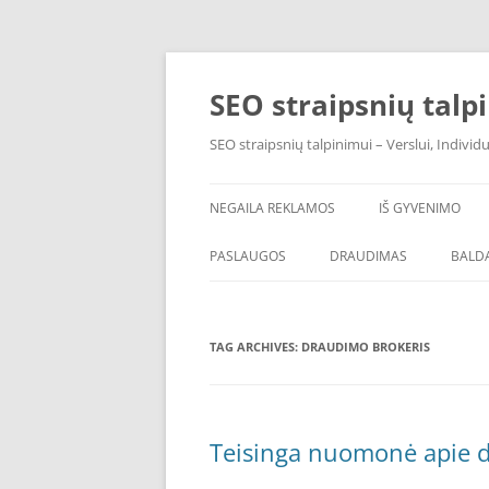
Skip
to
content
SEO straipsnių talp
SEO straipsnių talpinimui – Verslui, Individ
NEGAILA REKLAMOS
IŠ GYVENIMO
PASLAUGOS
DRAUDIMAS
BALDA
TAG ARCHIVES:
DRAUDIMO BROKERIS
Teisinga nuomonė apie 