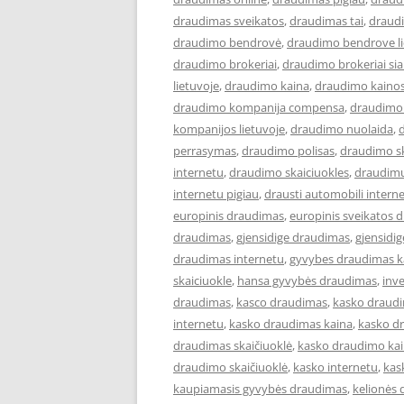
draudimas sveikatos
,
draudimas tai
,
draudi
draudimo bendrovė
,
draudimo bendrove l
draudimo brokeriai
,
draudimo brokeriai siau
lietuvoje
,
draudimo kaina
,
draudimo kaino
draudimo kompanija compensa
,
draudimo 
kompanijos lietuvoje
,
draudimo nuolaida
,
perrasymas
,
draudimo polisas
,
draudimo sk
internetu
,
draudimo skaiciuokles
,
draudimu
internetu pigiau
,
drausti automobili intern
europinis draudimas
,
europinis sveikatos 
draudimas
,
gjensidige draudimas
,
gjensidi
draudimas internetu
,
gyvybes draudimas k
skaiciuokle
,
hansa gyvybės draudimas
,
inve
draudimas
,
kasco draudimas
,
kasko draud
internetu
,
kasko draudimas kaina
,
kasko d
draudimas skaičiuoklė
,
kasko draudimo ka
draudimo skaičiuoklė
,
kasko internetu
,
kas
kaupiamasis gyvybės draudimas
,
kelionės