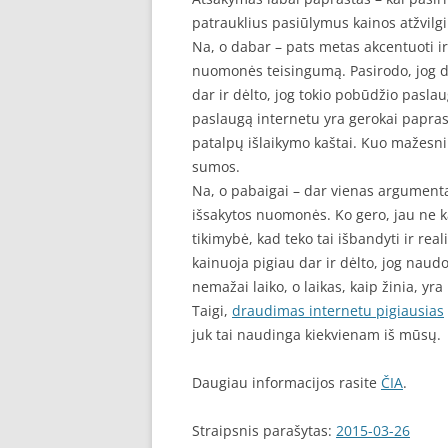
patrauklius pasiūlymus kainos atžvilgi
Na, o dabar – pats metas akcentuoti ir
nuomonės teisingumą. Pasirodo, jog d
dar ir dėlto, jog tokio pobūdžio paslau
paslaugą internetu yra gerokai papras
patalpų išlaikymo kaštai. Kuo mažesni
sumos.
Na, o pabaigai – dar vienas argumentas
išsakytos nuomonės. Ko gero, jau ne kar
tikimybė, kad teko tai išbandyti ir re
kainuoja pigiau dar ir dėlto, jog nau
nemažai laiko, o laikas, kaip žinia, yra 
Taigi,
draudimas internetu pigiausias
juk tai naudinga kiekvienam iš mūsų.
Daugiau informacijos rasite
ČIA
.
Straipsnis parašytas:
2015-03-26