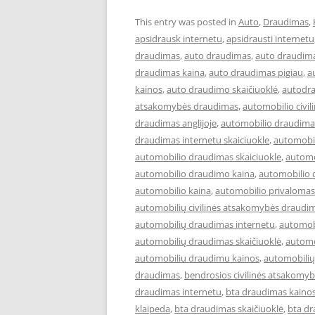
This entry was posted in
Auto
,
Draudimas
,
apsidrausk internetu
,
apsidrausti internetu
draudimas
,
auto draudimas
,
auto draudima
draudimas kaina
,
auto draudimas pigiau
,
a
kainos
,
auto draudimo skaičiuoklė
,
autodr
atsakomybės draudimas
,
automobilio civil
draudimas anglijoje
,
automobilio draudimas
draudimas internetu skaiciuokle
,
automobil
automobilio draudimas skaiciuokle
,
automo
automobilio draudimo kaina
,
automobilio 
automobilio kaina
,
automobilio privalomas
automobilių civilinės atsakomybės draudi
automobilių draudimas internetu
,
automob
automobilių draudimas skaičiuoklė
,
automo
automobiliu draudimu kainos
,
automobilių
draudimas
,
bendrosios civilinės atsakomy
draudimas internetu
,
bta draudimas kaino
klaipeda
,
bta draudimas skaičiuoklė
,
bta dr