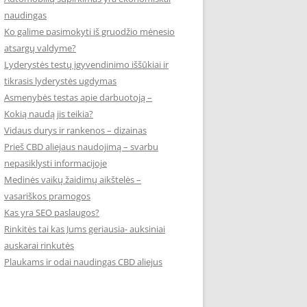
naudingas
Ko galime pasimokyti iš gruodžio mėnesio
atsargų valdyme?
Lyderystės testų įgyvendinimo iššūkiai ir
tikrasis lyderystės ugdymas
Asmenybės testas apie darbuotoją –
Kokią naudą jis teikia?
Vidaus durys ir rankenos – dizainas
Prieš CBD aliejaus naudojimą – svarbu
nepasiklysti informacijoje
Medinės vaikų žaidimų aikštelės –
vasariškos pramogos
Kas yra SEO paslaugos?
Rinkitės tai kas Jums geriausia- auksiniai
auskarai rinkutės
Plaukams ir odai naudingas CBD aliejus