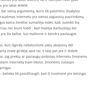
u yra labai didelė.
 dar vieną argumentą, kuris tik patvirtins išsakytos
raudimas internetu yra vienas pigiausių pasirinkimų
gos kaina ženkliai sumažėja todėl, kad: suteikti šią
čiau nei biure todėl , kad mažėja darbuotojų bei
 yra šie kaštai, tuo mažesnė ir bendra paslaugos
, kurį išgirdę nebeturėsite jokių abejonių dėl
tą esate girdėję apie tai, o taip pat yra ir didelė
aliai, jog prekių ar paslaugų pirkimas internetu žmonėms
dodami internetą šiam tikslui, žmonėms sutaupo
pinigai.
– belieka tik pasidžiaugti, kad ši nuomonė yra teisinga,