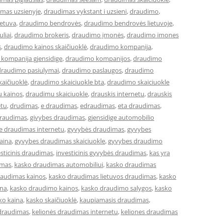
mas uzsienyje
,
draudimas vykstant i uzsieni
,
draudimo
,
ietuva
,
draudimo bendrovės
,
draudimo bendrovės lietuvoje
,
liai
,
draudimo brokeris
,
draudimo įmonės
,
draudimo imones
s
,
draudimo kainos skaičiuoklė
,
draudimo kompanija
,
kompanija gjensidige
,
draudimo kompanijos
,
draudimo
draudimo pasiulymai
,
draudimo paslaugos
,
draudimo
aičiuoklė
,
draudimo skaiciuokle bta
,
draudimo skaiciuokle
 kainos
,
draudimu skaiciuokle
,
drauskis internetu
,
drauskis
etu
,
drudimas
,
e draudimas
,
edraudimas
,
eta draudimas
,
draudimas
,
givybes draudimas
,
gjensidige automobilio
ge draudimas internetu
,
gyvybės draudimas
,
gyvybes
aina
,
gyvybes draudimas skaiciuokle
,
gyvybes draudimo
sticinis draudimas
,
investicinis gyvybės draudimas
,
kas yra
imas
,
kasko draudimas automobiliui
,
kasko draudimas
raudimas kainos
,
kasko draudimas lietuvos draudimas
,
kasko
ina
,
kasko draudimo kainos
,
kasko draudimo salygos
,
kasko
ko kaina
,
kasko skaičiuoklė
,
kaupiamasis draudimas
,
 draudimas
,
kelionės draudimas internetu
,
keliones draudimas