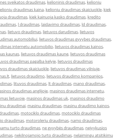
ones sveikatos draudimas
,
kelioninis draudimas
,
kelioniu
elionių draudimas kaina
,
kelioniu draudimas skaiciuokle
,
kiek
nuoja draudimas
,
kiek kainuoja kasko draudimas
,
kredito
draudimas
,
l draudimas
,
laidavimo draudimas
,
ld draudimas
,
imas
,
lietuvo draudimas
,
lietuvos darudimas
,
lietuvos
audimas automobiliui
,
lietuvos draudimas gyvybes draudimas
,
udimas internetu automobilio
,
lietuvos draudimas kainos
,
mas kaunas
,
lietuvos draudimas kaune
,
lietuvos draudimas
tuvos draudimas pagalba kelyje
,
lietuvos draudimas
tuvos draudimas skaiciuokle
,
lietuvos draudimas vilniuje
,
mas.lt
,
lietuvos draudimo
,
lietuvos draudimo kompanijos
,
udimas
,
lituvos draudimas
,
lt draudimas
,
mano draudimas
,
sinos draudimas anglijoje
,
masinos draudimas internetu
,
mas lietuvoje
,
masinos draudimas uk
,
masinos draudimo
inu draudimai
,
masinu draudimas
,
masinu draudimo kainos
,
 draudimas
,
motociklo draudimas
,
motociklo draudimas
io draudimas
,
motoroleriu draudimas
,
namo draudimas
,
namu turto draudimas
,
ne gyvybės draudimas
,
neįvykusios
audimas
,
nekilnojamojo turto draudimas
,
nelaimingų atsitikimų