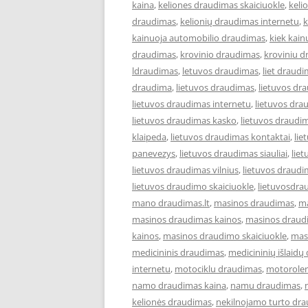
kaina
,
keliones draudimas skaiciuokle
,
keli
draudimas
,
kelionių draudimas internetu
,
k
kainuoja automobilio draudimas
,
kiek kai
draudimas
,
krovinio draudimas
,
kroviniu 
ldraudimas
,
letuvos draudimas
,
liet draud
draudima
,
lietuvos draudimas
,
lietuvos dr
lietuvos draudimas internetu
,
lietuvos dra
lietuvos draudimas kasko
,
lietuvos draudi
klaipeda
,
lietuvos draudimas kontaktai
,
lie
panevezys
,
lietuvos draudimas siauliai
,
lie
lietuvos draudimas vilnius
,
lietuvos draudi
lietuvos draudimo skaiciuokle
,
lietuvosdra
mano draudimas.lt
,
masinos draudimas
,
ma
masinos draudimas kainos
,
masinos draudi
kainos
,
masinos draudimo skaiciuokle
,
mas
medicininis draudimas
,
medicininių išlaidų
internetu
,
motociklu draudimas
,
motoroler
namo draudimas kaina
,
namu draudimas
,
kelionės draudimas
,
nekilnojamo turto dr