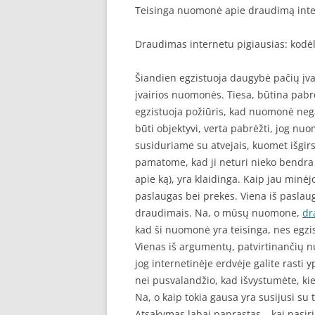
Teisinga nuomonė apie draudimą int
Draudimas internetu pigiausias: kodė
Šiandien egzistuoja daugybė pačių įvai
įvairios nuomonės. Tiesa, būtina pabrė
egzistuoja požiūris, kad nuomonė negal
būti objektyvi, verta pabrėžti, jog nuo
susiduriame su atvejais, kuomet išgirs
pamatome, kad ji neturi nieko bendra s
apie ką), yra klaidinga. Kaip jau minė
paslaugas bei prekes. Viena iš paslau
draudimais. Na, o mūsų nuomone,
dr
kad ši nuomonė yra teisinga, nes egzi
Vienas iš argumentų, patvirtinančių n
jog internetinėje erdvėje galite rasti 
nei pusvalandžio, kad išvystumėte, kie
Na, o kaip tokia gausa yra susijusi su
Atsakymas labai paprastas – kai pasirin