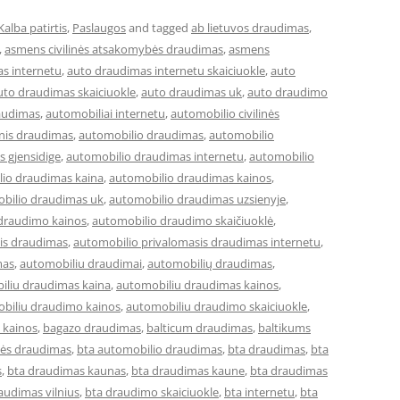
Kalba patirtis
,
Paslaugos
and tagged
ab lietuvos draudimas
,
,
asmens civilinės atsakomybės draudimas
,
asmens
s internetu
,
auto draudimas internetu skaiciuokle
,
auto
uto draudimas skaiciuokle
,
auto draudimas uk
,
auto draudimo
audimas
,
automobiliai internetu
,
automobilio civilinės
inis draudimas
,
automobilio draudimas
,
automobilio
 gjensidige
,
automobilio draudimas internetu
,
automobilio
io draudimas kaina
,
automobilio draudimas kainos
,
bilio draudimas uk
,
automobilio draudimas uzsienyje
,
draudimo kainos
,
automobilio draudimo skaičiuoklė
,
is draudimas
,
automobilio privalomasis draudimas internetu
,
mas
,
automobiliu draudimai
,
automobilių draudimas
,
iliu draudimas kaina
,
automobiliu draudimas kainos
,
biliu draudimo kainos
,
automobiliu draudimo skaiciuokle
,
 kainos
,
bagazo draudimas
,
balticum draudimas
,
baltikums
bės draudimas
,
bta automobilio draudimas
,
bta draudimas
,
bta
s
,
bta draudimas kaunas
,
bta draudimas kaune
,
bta draudimas
audimas vilnius
,
bta draudimo skaiciuokle
,
bta internetu
,
bta