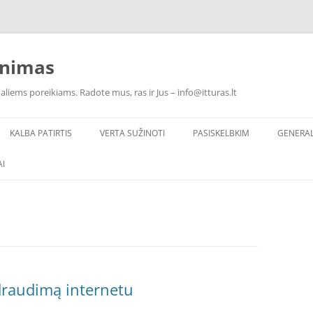
inimas
ualiems poreikiams. Radote mus, ras ir Jus – info@itturas.lt
KALBA PATIRTIS
VERTA SUŽINOTI
PASISKELBKIM
GENERA
I
draudimą internetu