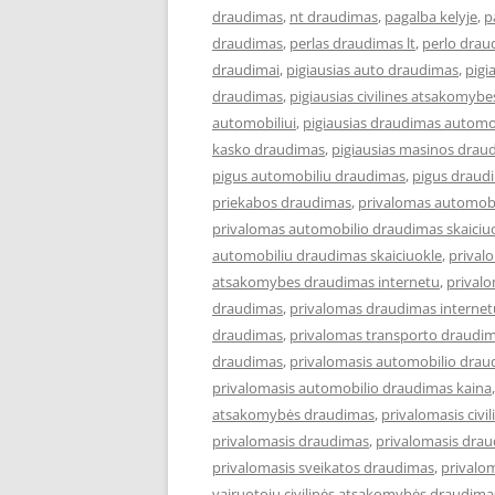
draudimas
,
nt draudimas
,
pagalba kelyje
,
p
draudimas
,
perlas draudimas lt
,
perlo drau
draudimai
,
pigiausias auto draudimas
,
pigi
draudimas
,
pigiausias civilines atsakomyb
automobiliui
,
pigiausias draudimas automob
kasko draudimas
,
pigiausias masinos drau
pigus automobiliu draudimas
,
pigus draud
priekabos draudimas
,
privalomas automob
privalomas automobilio draudimas skaiciu
automobiliu draudimas skaiciuokle
,
prival
atsakomybes draudimas internetu
,
privalo
draudimas
,
privalomas draudimas internet
draudimas
,
privalomas transporto draudim
draudimas
,
privalomasis automobilio drau
privalomasis automobilio draudimas kaina
atsakomybės draudimas
,
privalomasis civi
privalomasis draudimas
,
privalomasis drau
privalomasis sveikatos draudimas
,
privalo
vairuotojų civilinės atsakomybės draudima