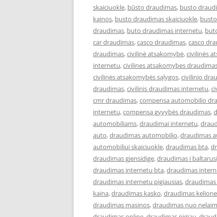
skaiciuokle
,
būsto draudimas
,
busto draud
kainos
,
busto draudimas skaiciuokle
,
busto
draudimas
,
buto draudimas internetu
,
but
car draudimas
,
casco draudimas
,
casco dra
draudimas
,
civilinė atsakomybė
,
civilinės
internetu
,
civilines atsakomybes draudimas
civilinės atsakomybės sąlygos
,
civilinio dr
draudimas
,
civilinis draudimas internetu
,
ci
cmr draudimas
,
compensa automobilio dr
internetu
,
compensa gyvybės draudimas
,
automobiliams
,
draudimai internetu
,
draud
auto
,
draudimas automobilio
,
draudimas a
automobiliui skaiciuokle
,
draudimas bta
,
dr
draudimas gjensidige
,
draudimas i baltarusi
draudimas internetu bta
,
draudimas intern
draudimas internetu pigiausias
,
draudimas 
kaina
,
draudimas kasko
,
draudimas kelione
draudimas masinos
,
draudimas nuo nelaim
draudimas online
,
draudimas pigiau
,
draud