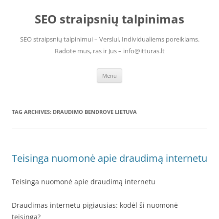
Skip
to
SEO straipsnių talpinimas
content
SEO straipsnių talpinimui – Verslui, Individualiems poreikiams.
Radote mus, ras ir Jus – info@itturas.lt
Menu
TAG ARCHIVES:
DRAUDIMO BENDROVE LIETUVA
Teisinga nuomonė apie draudimą internetu
Teisinga nuomonė apie draudimą internetu
Draudimas internetu pigiausias: kodėl ši nuomonė
teisinga?