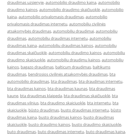
draudimas uzsienyje
,
automobilio draudimo kaina
,
automobilio
draudimo kainos
,
automobilio draudimo skaičiuoklė
,
automobilio
kaina
,
automobilio privalomasis draudimas
,
automobilio
privalomasis draudimas internetu
,
automobilių civilinės
atsakomybės draudimas
,
automobiliu draudimai
,
automobilių
draudimas
,
automobilių draudimas internetu
,
automobiliu
draudimas kaina
,
automobiliu draudimas kainos
,
automobilių
draudimas skaičiuoklė
,
automobiliu draudimo kainos
,
automobiliu
draudimo skaiciuokle
,
automobiliu draudimu kainos
,
automobilių
kainos
,
bagazo draudimas
,
balticum draudimas
,
baltikums
draudimas
,
bendrosios civilinės atsakomybės draudimas
,
bta
automobilio draudimas
,
bta draudimas
,
bta draudimas internetu
,
bta draudimas kainos
,
bta draudimas kaunas
,
bta draudimas
kaune
,
bta draudimas klaipeda
,
bta draudimas skaičiuoklė
,
bta
draudimas vilnius
,
bta draudimo skaiciuokle
,
bta internetu
,
bta
skaiciuokle
,
būsto draudimas
,
busto draudimas internetu
,
būsto
draudimas kaina
,
busto draudimas kainos
,
busto draudimas
skaiciuokle
,
busto draudimo kainos
,
busto draudimo skaiciuokle
,
buto draudimas
,
buto draudimas internetu
,
buto draudimas kaina
,