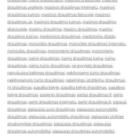
draudimas
,
mano draudimas.lt
,
masinos draudimas
,
masinos
draudimas anglijoje
,
masinos draudimas internetu
,
masinos
draudimas kainos
,
masinos draudimas lietuvoje
,
masinos
draudimas uk
,
masinos draudimo kainos
,
masinos draudimo
skaiciuokle
,
masinu draudimai
,
masinu draudimas
,
masinu
draudimo kainos
,
medicininis draudimas
,
medicininių išlaidų
draudimas
,
motociklo draudimas
,
motociklo draudimas internetu
,
motociklu draudimas
,
motorolerio draudimas
,
motoroleriu
draudimas
,
namo draudimas
,
namo draudimas kaina
,
namu
draudimas
,
namu turto draudimas
,
ne gyvybės draudimas
,
neįvykusios kelionės draudimas
,
nekilnojamo turto draudimas
,
nekilnojamojo turto draudimas
,
nelaimingų atsitikimų draudimas
,
nt draudimas
,
pagalba kelyje
,
pagalba kelyje draudimas
,
pagalbos
kelyje draudimas
,
pasienio draudimas
,
perlas draudimas lt
,
perlo
draudimas
,
perlo draudimas internetu
,
perlo draudimas.lt
,
pigiausi
draudimai
,
pigiausias auto draudimas
,
pigiausias automobilio
draudimas
,
pigiausias automobiliu draudimas
,
pigiausias civilines
atsakomybes draudimas
,
pigiausias draudimas
,
pigiausias
draudimas automobiliui
,
pigiausias draudimas automobiliui