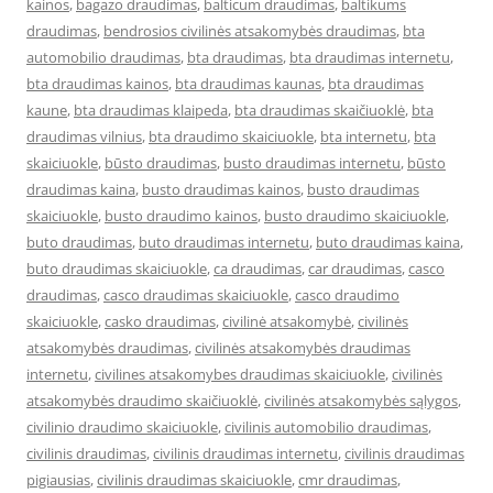
kainos
,
bagazo draudimas
,
balticum draudimas
,
baltikums
draudimas
,
bendrosios civilinės atsakomybės draudimas
,
bta
automobilio draudimas
,
bta draudimas
,
bta draudimas internetu
,
bta draudimas kainos
,
bta draudimas kaunas
,
bta draudimas
kaune
,
bta draudimas klaipeda
,
bta draudimas skaičiuoklė
,
bta
draudimas vilnius
,
bta draudimo skaiciuokle
,
bta internetu
,
bta
skaiciuokle
,
būsto draudimas
,
busto draudimas internetu
,
būsto
draudimas kaina
,
busto draudimas kainos
,
busto draudimas
skaiciuokle
,
busto draudimo kainos
,
busto draudimo skaiciuokle
,
buto draudimas
,
buto draudimas internetu
,
buto draudimas kaina
,
buto draudimas skaiciuokle
,
ca draudimas
,
car draudimas
,
casco
draudimas
,
casco draudimas skaiciuokle
,
casco draudimo
skaiciuokle
,
casko draudimas
,
civilinė atsakomybė
,
civilinės
atsakomybės draudimas
,
civilinės atsakomybės draudimas
internetu
,
civilines atsakomybes draudimas skaiciuokle
,
civilinės
atsakomybės draudimo skaičiuoklė
,
civilinės atsakomybės sąlygos
,
civilinio draudimo skaiciuokle
,
civilinis automobilio draudimas
,
civilinis draudimas
,
civilinis draudimas internetu
,
civilinis draudimas
pigiausias
,
civilinis draudimas skaiciuokle
,
cmr draudimas
,