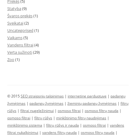
Prekės
(5)
Statyba
(9)
Švaros prekės
(1)
Sveikatai
(2)
Uncategorised
(1)
Vaikams
(5)
Vandens filtrai
(4)
Verta sužinoti
(29)
Zoo
(1)
© 2015
SEO straipsnių talpinimas
|
internetine parduotuve
|
padangų
žymėjimas
|
padangų žymėjimas
|
žieminių padangų žymėjimas
|
filtrų
rūšys
|
filtrai nugeležinimui
|
osmoso filtrai
|
osmoso filtrų nauda
|
osmoso filtrai
|
filtrų rūšys
|
minkštinimo filtrų naudojimas
|
minkštinimo sistema
|
filtrų rūšys ir nauda
|
osmoso filtrai
|
vandens
filtrai nukalkinimui
|
vandens filtrų nauda
|
osmoso filtrų nauda
|