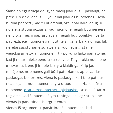
Šiandien egzistuoja daugybė pačių įvairiausių paslaugų bei
prekių, o kiekvieną iš jų lydi labai įvairios nuomonės. Tiesa,
būtina pabrėžti, kad tų nuomonių yra labai labai daug. Ir
nors egzistuoja požiūris, kad nuomonė negali būti nei gera,
nei bloga, nes ji paprasčiausiai negali būti objektyvi, verta
pabrėžti, jog nuomonė gali būti teisingai arba klaidinga. Juk
neretai susiduriame su atvejais, kuomet išgirstame
vienokią ar kitokią nuomonę ir tik po kurio laiko pamatome,
kad ji neturi nieko bendra su realybe. Taigi, tokia nuomonė
(nesvarbu, kieno ji ir apie ką), yra klaidinga. Kaip jau
minėjome, nuomonės gali būti pateikiamos apie įvairias
paslaugas bei prekes. Viena iš paslaugų, kuri taip pat bus
neatsiejama nuo nuomonių, yra draudimais. Na, o mūsų
nuomone,
draudimas internetu pigiausias
. Drąsiai iš karto
teigiame, kad ši nuomonė yra teisinga, nes egzistuoja ne
vienas ją patvirtinantis argumentas.
Vienas iš argumentų, patvirtinančių nuomonę, kad