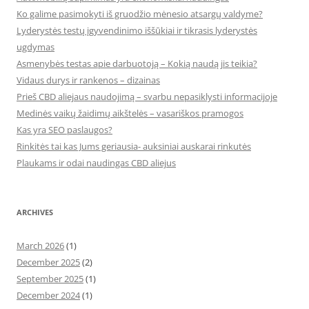
Ko galime pasimokyti iš gruodžio mėnesio atsargų valdyme?
Lyderystės testų įgyvendinimo iššūkiai ir tikrasis lyderystės
ugdymas
Asmenybės testas apie darbuotoją – Kokią naudą jis teikia?
Vidaus durys ir rankenos – dizainas
Prieš CBD aliejaus naudojimą – svarbu nepasiklysti informacijoje
Medinės vaikų žaidimų aikštelės – vasariškos pramogos
Kas yra SEO paslaugos?
Rinkitės tai kas Jums geriausia- auksiniai auskarai rinkutės
Plaukams ir odai naudingas CBD aliejus
ARCHIVES
March 2026
(1)
December 2025
(2)
September 2025
(1)
December 2024
(1)