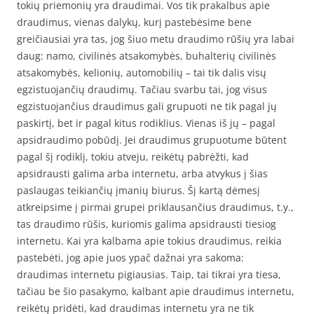
tokių priemonių yra draudimai. Vos tik prakalbus apie
draudimus, vienas dalykų, kurį pastebėsime bene
greičiausiai yra tas, jog šiuo metu draudimo rūšių yra labai
daug: namo, civilinės atsakomybės, buhalterių civilinės
atsakomybės, kelionių, automobilių – tai tik dalis visų
egzistuojančių draudimų. Tačiau svarbu tai, jog visus
egzistuojančius draudimus gali grupuoti ne tik pagal jų
paskirtį, bet ir pagal kitus rodiklius. Vienas iš jų – pagal
apsidraudimo pobūdį. Jei draudimus grupuotume būtent
pagal šį rodiklį, tokiu atveju, reikėtų pabrėžti, kad
apsidrausti galima arba internetu, arba atvykus į šias
paslaugas teikiančių įmanių biurus. Šį kartą dėmesį
atkreipsime į pirmai grupei priklausančius draudimus, t.y.,
tas draudimo rūšis, kuriomis galima apsidrausti tiesiog
internetu. Kai yra kalbama apie tokius draudimus, reikia
pastebėti, jog apie juos ypač dažnai yra sakoma:
draudimas internetu pigiausias. Taip, tai tikrai yra tiesa,
tačiau be šio pasakymo, kalbant apie draudimus internetu,
reikėtų pridėti, kad draudimas internetu yra ne tik