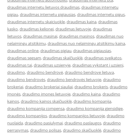
draudimas internetu automobilio
,
draudimas internetu bta
,
draudimas internetu lietuvos draudimas
,
draudimas internetu
pigiau
,
draudimas internetu pigiausias
,
draudimas internetu pigus
,
draudimas internetu skaiciuokle
,
draudimas kaina
,
draudimas
kasko
,
draudimas kelionei
,
draudimas lietuvoje
,
draudimas
lietuvos
,
draudimas masinai
,
draudimas masinos
,
draudimas nuo
nelaimingų atsitikimų
,
draudimas nuo nelaimingų atsitikimų kaina
,
draudimas online
,
draudimas pigiau
,
draudimas pigiausias
,
draudimas seesam
,
draudimas skaičiuoklė
,
draudimas sveikatos
,
draudimas tai
,
draudimas uzsienyje
,
draudimas vykstant i uzsieni
,
draudimo
,
draudimo bendrovė
,
draudimo bendrove lietuva
,
draudimo bendrovės
,
draudimo bendrovės lietuvoje
,
draudimo
brokeriai
,
draudimo brokeriai siauliai
,
draudimo brokeris
,
draudimo
įmonės
,
draudimo imones lietuvoje
,
draudimo kaina
,
draudimo
kainos
,
draudimo kainos skaičiuoklė
,
draudimo kompanija
,
draudimo kompanija compensa
,
draudimo kompanija gjensidige
,
draudimo kompanijos
,
draudimo kompanijos lietuvoje
,
draudimo
nuolaida
,
draudimo pasiulymai
,
draudimo paslaugos
,
draudimo
perrasymas
,
draudimo polisas
,
draudimo skaičiuoklė
,
draudimo