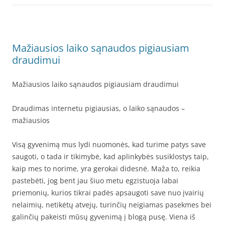
Mažiausios laiko sąnaudos pigiausiam
draudimui
Mažiausios laiko sąnaudos pigiausiam draudimui
Draudimas internetu pigiausias, o laiko sąnaudos –
mažiausios
Visą gyvenimą mus lydi nuomonės, kad turime patys save
saugoti, o tada ir tikimybė, kad aplinkybės susiklostys taip,
kaip mes to norime, yra gerokai didesnė. Maža to, reikia
pastebėti, jog bent jau šiuo metu egzistuoja labai
priemonių, kurios tikrai padės apsaugoti save nuo įvairių
nelaimių, netikėtų atvejų, turinčių neigiamas pasekmes bei
galinčių pakeisti mūsų gyvenimą į blogą pusę. Viena iš