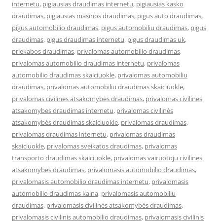
internetu
,
pigiausias draudimas internetu
,
pigiausias kasko
draudimas
,
pigiausias masinos draudimas
,
pigus auto draudimas
,
pigus automobilio draudimas
,
pigus automobiliu draudimas
,
pigus
draudimas
,
pigus draudimas internetu
,
pigus draudimas uk
,
priekabos draudimas
,
privalomas automobilio draudimas
,
privalomas automobilio draudimas internetu
,
privalomas
automobilio draudimas skaiciuokle
,
privalomas automobiliu
draudimas
,
privalomas automobiliu draudimas skaiciuokle
,
privalomas civilinės atsakomybės draudimas
,
privalomas civilines
atsakomybes draudimas internetu
,
privalomas civilinės
atsakomybės draudimas skaiciuokle
,
privalomas draudimas
,
privalomas draudimas internetu
,
privalomas draudimas
skaiciuokle
,
privalomas sveikatos draudimas
,
privalomas
transporto draudimas skaiciuokle
,
privalomas vairuotoju civilines
atsakomybes draudimas
,
privalomasis automobilio draudimas
,
privalomasis automobilio draudimas internetu
,
privalomasis
automobilio draudimas kaina
,
privalomasis automobiliu
draudimas
,
privalomasis civilinės atsakomybės draudimas
,
privalomasis civilinis automobilio draudimas
,
privalomasis civilinis