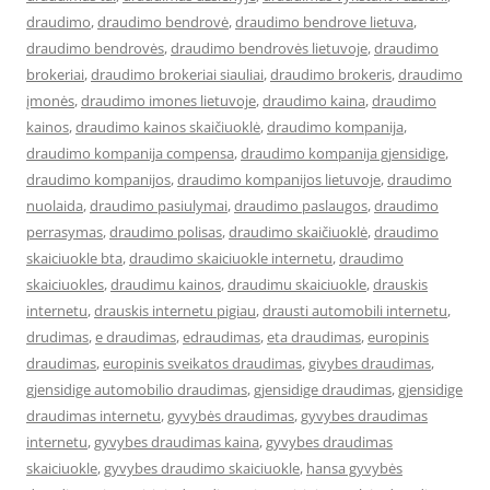
draudimo
,
draudimo bendrovė
,
draudimo bendrove lietuva
,
draudimo bendrovės
,
draudimo bendrovės lietuvoje
,
draudimo
brokeriai
,
draudimo brokeriai siauliai
,
draudimo brokeris
,
draudimo
įmonės
,
draudimo imones lietuvoje
,
draudimo kaina
,
draudimo
kainos
,
draudimo kainos skaičiuoklė
,
draudimo kompanija
,
draudimo kompanija compensa
,
draudimo kompanija gjensidige
,
draudimo kompanijos
,
draudimo kompanijos lietuvoje
,
draudimo
nuolaida
,
draudimo pasiulymai
,
draudimo paslaugos
,
draudimo
perrasymas
,
draudimo polisas
,
draudimo skaičiuoklė
,
draudimo
skaiciuokle bta
,
draudimo skaiciuokle internetu
,
draudimo
skaiciuokles
,
draudimu kainos
,
draudimu skaiciuokle
,
drauskis
internetu
,
drauskis internetu pigiau
,
drausti automobili internetu
,
drudimas
,
e draudimas
,
edraudimas
,
eta draudimas
,
europinis
draudimas
,
europinis sveikatos draudimas
,
givybes draudimas
,
gjensidige automobilio draudimas
,
gjensidige draudimas
,
gjensidige
draudimas internetu
,
gyvybės draudimas
,
gyvybes draudimas
internetu
,
gyvybes draudimas kaina
,
gyvybes draudimas
skaiciuokle
,
gyvybes draudimo skaiciuokle
,
hansa gyvybės