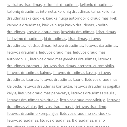
sveikatos draudimas
,
kelioninis draudimas
,
kelioniu draudimas
,
kelionių draudimas internetu
,
kelionių draudimas kaina
,
kelioniu
draudimas skaiciuokle
,
kiek kainuoja automobilio draudimas
,
kiek
kainuoja draudimas
,
kiek kainuoja kasko draudimas
,
kredito
draudimas
,
krovinio draudimas
,
kroviniu draudimas
,
l draudimas
,
laidavimo draudimas
,
ld draudimas
,
ldraudimas
,
letuvos
draudimas
,
liet draudimas
,
lietuvo draudimas
,
lietuvos darudimas
,
lietuvos draudima
,
lietuvos draudimas
,
lietuvos draudimas
automobiliui
,
lietuvos draudimas gyvybes draudimas
,
lietuvos
draudimas internetu
,
lietuvos draudimas internetu automobilio
,
lietuvos draudimas kainos
,
lietuvos draudimas kasko
,
lietuvos
draudimas kaunas
,
lietuvos draudimas kaune
,
lietuvos draudimas
klaipeda
,
lietuvos draudimas kontaktai
,
lietuvos draudimas pagalba
kelyje
,
lietuvos draudimas panevezys
,
lietuvos draudimas siauliai
,
lietuvos draudimas skaiciuokle
,
lietuvos draudimas vilniuje
,
lietuvos
draudimas vilnius
,
lietuvos draudimas.lt
,
lietuvos draudimo
,
lietuvos draudimo kompanijos
,
lietuvos draudimo skaiciuokle
,
lietuvosdraudimas
,
lituvos draudimas
,
lt draudimas
,
mano