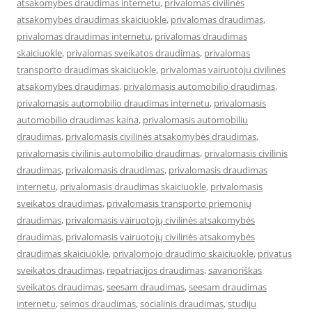
atsakomybes draudimas internetu
,
privalomas civilinės
atsakomybės draudimas skaiciuokle
,
privalomas draudimas
,
privalomas draudimas internetu
,
privalomas draudimas
skaiciuokle
,
privalomas sveikatos draudimas
,
privalomas
transporto draudimas skaiciuokle
,
privalomas vairuotoju civilines
atsakomybes draudimas
,
privalomasis automobilio draudimas
,
privalomasis automobilio draudimas internetu
,
privalomasis
automobilio draudimas kaina
,
privalomasis automobiliu
draudimas
,
privalomasis civilinės atsakomybės draudimas
,
privalomasis civilinis automobilio draudimas
,
privalomasis civilinis
draudimas
,
privalomasis draudimas
,
privalomasis draudimas
internetu
,
privalomasis draudimas skaiciuokle
,
privalomasis
sveikatos draudimas
,
privalomasis transporto priemonių
draudimas
,
privalomasis vairuotojų civilinės atsakomybės
draudimas
,
privalomasis vairuotojų civilinės atsakomybės
draudimas skaiciuokle
,
privalomojo draudimo skaiciuokle
,
privatus
sveikatos draudimas
,
repatriacijos draudimas
,
savanoriškas
sveikatos draudimas
,
seesam draudimas
,
seesam draudimas
internetu
,
seimos draudimas
,
socialinis draudimas
,
studiju