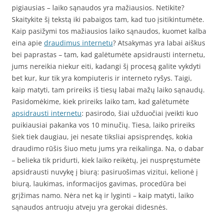
pigiausias – laiko sąnaudos yra mažiausios. Netikite?
Skaitykite šį tekstą iki pabaigos tam, kad tuo įsitikintumėte.
Kaip pasižymi tos mažiausios laiko sąnaudos, kuomet kalba
eina apie
draudimus internetu
? Atsakymas yra labai aiškus
bei paprastas – tam, kad galėtumėte apsidrausti internetu,
jums nereikia niekur eiti, kadangi šį procesą galite vykdyti
bet kur, kur tik yra kompiuteris ir interneto ryšys. Taigi,
kaip matyti, tam prireiks iš tiesų labai mažų laiko sąnaudų.
Pasidomėkime, kiek prireiks laiko tam, kad galėtumėte
apsidrausti internetu
: pasirodo, šiai užduočiai įveikti kuo
puikiausiai pakanka vos 10 minučių. Tiesa, laiko prireiks
šiek tiek daugiau, jei nesate tiksliai apsisprendęs, kokia
draudimo rūšis šiuo metu jums yra reikalinga. Na, o dabar
– belieka tik pridurti, kiek laiko reikėtų, jei nuspręstumėte
apsidrausti nuvykę į biurą: pasiruošimas vizitui, kelionė į
biurą, laukimas, informacijos gavimas, procedūra bei
grįžimas namo. Nėra net ką ir lyginti – kaip matyti, laiko
sąnaudos antruoju atveju yra gerokai didesnės.