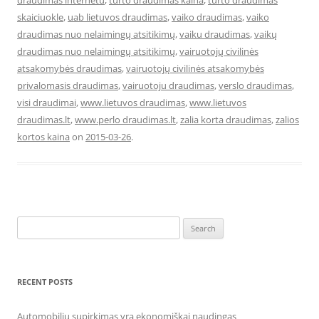
draudimas internetu
,
turto draudimas kaina
,
turto draudimas
skaiciuokle
,
uab lietuvos draudimas
,
vaiko draudimas
,
vaiko
draudimas nuo nelaimingų atsitikimų
,
vaiku draudimas
,
vaikų
draudimas nuo nelaimingų atsitikimų
,
vairuotojų civilinės
atsakomybės draudimas
,
vairuotojų civilinės atsakomybės
privalomasis draudimas
,
vairuotoju draudimas
,
verslo draudimas
,
visi draudimai
,
www.lietuvos draudimas
,
www.lietuvos
draudimas.lt
,
www.perlo draudimas.lt
,
zalia korta draudimas
,
zalios
kortos kaina
on
2015-03-26
.
Search
for:
RECENT POSTS
Automobilių supirkimas yra ekonomiškai naudingas