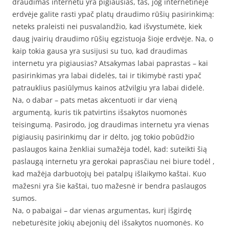
draudimas internetu yra pigiausias, tas, jog internetinėje
erdvėje galite rasti ypač platų draudimo rūšių pasirinkimą:
neteks praleisti nei pusvalandžio, kad išvystumėte, kiek
daug įvairių draudimo rūšių egzistuoja šioje erdvėje. Na, o
kaip tokia gausa yra susijusi su tuo, kad draudimas
internetu yra pigiausias? Atsakymas labai paprastas – kai
pasirinkimas yra labai didelės, tai ir tikimybė rasti ypač
patrauklius pasiūlymus kainos atžvilgiu yra labai didelė.
Na, o dabar – pats metas akcentuoti ir dar vieną
argumentą, kuris tik patvirtins išsakytos nuomonės
teisingumą. Pasirodo, jog draudimas internetu yra vienas
pigiausių pasirinkimų dar ir dėlto, jog tokio pobūdžio
paslaugos kaina ženkliai sumažėja todėl, kad: suteikti šią
paslaugą internetu yra gerokai paprasčiau nei biure todėl ,
kad mažėja darbuotojų bei patalpų išlaikymo kaštai. Kuo
mažesni yra šie kaštai, tuo mažesnė ir bendra paslaugos
sumos.
Na, o pabaigai – dar vienas argumentas, kurį išgirdę
nebeturėsite jokių abejonių dėl išsakytos nuomonės. Ko