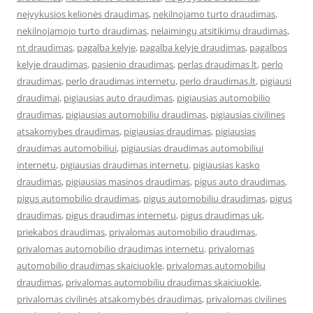
neįvykusios kelionės draudimas
,
nekilnojamo turto draudimas
,
nekilnojamojo turto draudimas
,
nelaimingų atsitikimų draudimas
,
nt draudimas
,
pagalba kelyje
,
pagalba kelyje draudimas
,
pagalbos
kelyje draudimas
,
pasienio draudimas
,
perlas draudimas lt
,
perlo
draudimas
,
perlo draudimas internetu
,
perlo draudimas.lt
,
pigiausi
draudimai
,
pigiausias auto draudimas
,
pigiausias automobilio
draudimas
,
pigiausias automobiliu draudimas
,
pigiausias civilines
atsakomybes draudimas
,
pigiausias draudimas
,
pigiausias
draudimas automobiliui
,
pigiausias draudimas automobiliui
internetu
,
pigiausias draudimas internetu
,
pigiausias kasko
draudimas
,
pigiausias masinos draudimas
,
pigus auto draudimas
,
pigus automobilio draudimas
,
pigus automobiliu draudimas
,
pigus
draudimas
,
pigus draudimas internetu
,
pigus draudimas uk
,
priekabos draudimas
,
privalomas automobilio draudimas
,
privalomas automobilio draudimas internetu
,
privalomas
automobilio draudimas skaiciuokle
,
privalomas automobiliu
draudimas
,
privalomas automobiliu draudimas skaiciuokle
,
privalomas civilinės atsakomybės draudimas
,
privalomas civilines