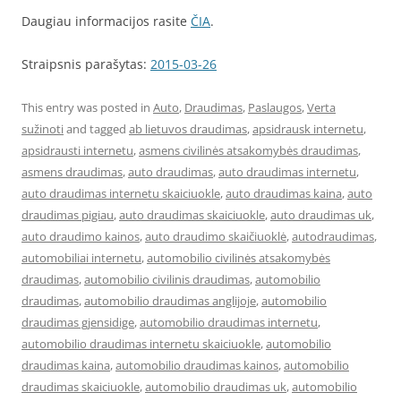
Daugiau informacijos rasite
ČIA
.
Straipsnis parašytas:
2015-03-26
This entry was posted in
Auto
,
Draudimas
,
Paslaugos
,
Verta
sužinoti
and tagged
ab lietuvos draudimas
,
apsidrausk internetu
,
apsidrausti internetu
,
asmens civilinės atsakomybės draudimas
,
asmens draudimas
,
auto draudimas
,
auto draudimas internetu
,
auto draudimas internetu skaiciuokle
,
auto draudimas kaina
,
auto
draudimas pigiau
,
auto draudimas skaiciuokle
,
auto draudimas uk
,
auto draudimo kainos
,
auto draudimo skaičiuoklė
,
autodraudimas
,
automobiliai internetu
,
automobilio civilinės atsakomybės
draudimas
,
automobilio civilinis draudimas
,
automobilio
draudimas
,
automobilio draudimas anglijoje
,
automobilio
draudimas gjensidige
,
automobilio draudimas internetu
,
automobilio draudimas internetu skaiciuokle
,
automobilio
draudimas kaina
,
automobilio draudimas kainos
,
automobilio
draudimas skaiciuokle
,
automobilio draudimas uk
,
automobilio