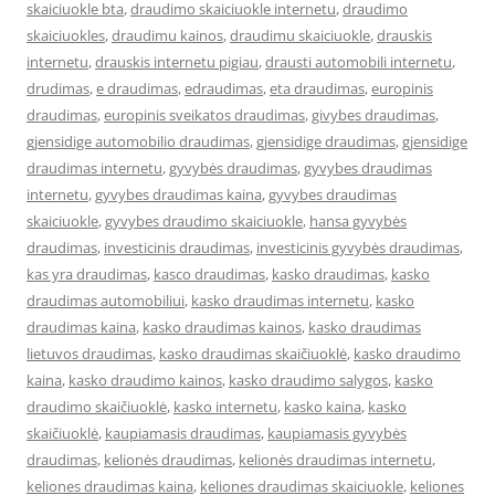
skaiciuokle bta
,
draudimo skaiciuokle internetu
,
draudimo
skaiciuokles
,
draudimu kainos
,
draudimu skaiciuokle
,
drauskis
internetu
,
drauskis internetu pigiau
,
drausti automobili internetu
,
drudimas
,
e draudimas
,
edraudimas
,
eta draudimas
,
europinis
draudimas
,
europinis sveikatos draudimas
,
givybes draudimas
,
gjensidige automobilio draudimas
,
gjensidige draudimas
,
gjensidige
draudimas internetu
,
gyvybės draudimas
,
gyvybes draudimas
internetu
,
gyvybes draudimas kaina
,
gyvybes draudimas
skaiciuokle
,
gyvybes draudimo skaiciuokle
,
hansa gyvybės
draudimas
,
investicinis draudimas
,
investicinis gyvybės draudimas
,
kas yra draudimas
,
kasco draudimas
,
kasko draudimas
,
kasko
draudimas automobiliui
,
kasko draudimas internetu
,
kasko
draudimas kaina
,
kasko draudimas kainos
,
kasko draudimas
lietuvos draudimas
,
kasko draudimas skaičiuoklė
,
kasko draudimo
kaina
,
kasko draudimo kainos
,
kasko draudimo salygos
,
kasko
draudimo skaičiuoklė
,
kasko internetu
,
kasko kaina
,
kasko
skaičiuoklė
,
kaupiamasis draudimas
,
kaupiamasis gyvybės
draudimas
,
kelionės draudimas
,
kelionės draudimas internetu
,
keliones draudimas kaina
,
keliones draudimas skaiciuokle
,
keliones