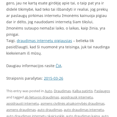
gero, jau ne kartą esate girdėję apie tai, o taip pat yra ir
didelė tikimybė, kad teko tai išbandyti ir realiai, jog prekių
ar paslaugų pirkimas internetu žmonėms kainuoja pigiau
dar ir dėlto, jog naudodami internetą šiam tikslui,
žmonėms sutaupo nemažai laiko, o laikas, kaip žinia, yra
pinigai.
Taigi,
draudimas internetu pigiausias
– belieka tik
pasidžiaugti, kad ši nuomonė yra teisinga, juk tai naudinga
kiekvienam iš mūsų.
Daugiau informacijos rasite
ČIA
.
Straipsnis parašytas:
2015-03-26
This entry was posted in
Auto
,
Draudimas
,
Kalba patirtis
,
Paslaugos
and tagged
ab lietuvos draudimas
,
apsidrausk internetu
,
apsidrausti internetu
,
asmens civilinės atsakomybės draudimas
,
asmens draudimas
,
auto draudimas
,
auto draudimas internetu
,
auto draudimas internetu skaiciuokle
,
auto draudimas kaina
,
auto