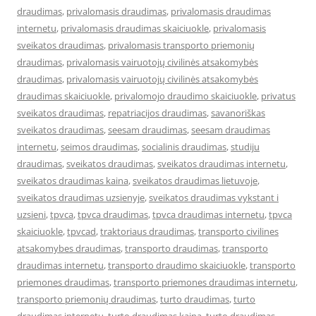
draudimas
,
privalomasis draudimas
,
privalomasis draudimas
internetu
,
privalomasis draudimas skaiciuokle
,
privalomasis
sveikatos draudimas
,
privalomasis transporto priemonių
draudimas
,
privalomasis vairuotojų civilinės atsakomybės
draudimas
,
privalomasis vairuotojų civilinės atsakomybės
draudimas skaiciuokle
,
privalomojo draudimo skaiciuokle
,
privatus
sveikatos draudimas
,
repatriacijos draudimas
,
savanoriškas
sveikatos draudimas
,
seesam draudimas
,
seesam draudimas
internetu
,
seimos draudimas
,
socialinis draudimas
,
studiju
draudimas
,
sveikatos draudimas
,
sveikatos draudimas internetu
,
sveikatos draudimas kaina
,
sveikatos draudimas lietuvoje
,
sveikatos draudimas uzsienyje
,
sveikatos draudimas vykstant i
uzsieni
,
tpvca
,
tpvca draudimas
,
tpvca draudimas internetu
,
tpvca
skaiciuokle
,
tpvcad
,
traktoriaus draudimas
,
transporto civilines
atsakomybes draudimas
,
transporto draudimas
,
transporto
draudimas internetu
,
transporto draudimo skaiciuokle
,
transporto
priemones draudimas
,
transporto priemones draudimas internetu
,
transporto priemonių draudimas
,
turto draudimas
,
turto