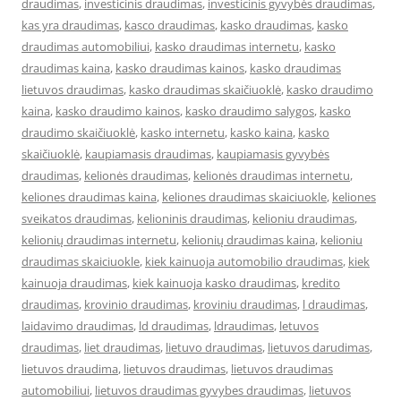
draudimas
,
investicinis draudimas
,
investicinis gyvybės draudimas
,
kas yra draudimas
,
kasco draudimas
,
kasko draudimas
,
kasko
draudimas automobiliui
,
kasko draudimas internetu
,
kasko
draudimas kaina
,
kasko draudimas kainos
,
kasko draudimas
lietuvos draudimas
,
kasko draudimas skaičiuoklė
,
kasko draudimo
kaina
,
kasko draudimo kainos
,
kasko draudimo salygos
,
kasko
draudimo skaičiuoklė
,
kasko internetu
,
kasko kaina
,
kasko
skaičiuoklė
,
kaupiamasis draudimas
,
kaupiamasis gyvybės
draudimas
,
kelionės draudimas
,
kelionės draudimas internetu
,
keliones draudimas kaina
,
keliones draudimas skaiciuokle
,
keliones
sveikatos draudimas
,
kelioninis draudimas
,
kelioniu draudimas
,
kelionių draudimas internetu
,
kelionių draudimas kaina
,
kelioniu
draudimas skaiciuokle
,
kiek kainuoja automobilio draudimas
,
kiek
kainuoja draudimas
,
kiek kainuoja kasko draudimas
,
kredito
draudimas
,
krovinio draudimas
,
kroviniu draudimas
,
l draudimas
,
laidavimo draudimas
,
ld draudimas
,
ldraudimas
,
letuvos
draudimas
,
liet draudimas
,
lietuvo draudimas
,
lietuvos darudimas
,
lietuvos draudima
,
lietuvos draudimas
,
lietuvos draudimas
automobiliui
,
lietuvos draudimas gyvybes draudimas
,
lietuvos