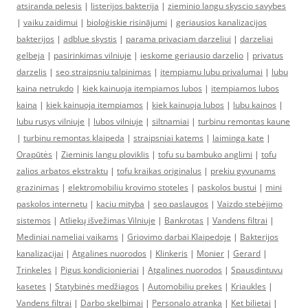
atsiranda pelesis
|
listerijos bakterija
|
zieminio langu skyscio savybes
|
vaiku zaidimui
|
bioloģiskie risinājumi
|
geriausios kanalizacijos
bakterijos
|
adblue skystis
|
parama privaciam darzeliui
|
darzeliai
gelbeja
|
pasirinkimas vilniuje
|
ieskome geriausio darzelio
|
privatus
darzelis
|
seo straipsniu talpinimas
|
itempiamu lubu privalumai
|
lubu
kaina netrukdo
|
kiek kainuoja itempiamos lubos
|
itempiamos lubos
kaina
|
kiek kainuoja itempiamos
|
kiek kainuoja lubos
|
lubu kainos
|
lubu rusys vilniuje
|
lubos vilniuje
|
siltnamiai
|
turbinu remontas kaune
|
turbinu remontas klaipeda
|
straipsniai katems
|
laiminga kate
|
Orapūtės
|
Zieminis langu ploviklis
|
tofu su bambuko anglimi
|
tofu
zalios arbatos ekstraktu
|
tofu kraikas originalus
|
prekiu gyvunams
grazinimas
|
elektromobiliu krovimo stoteles
|
paskolos bustui
|
mini
paskolos internetu
|
kaciu mityba
|
seo paslaugos
|
Vaizdo stebėjimo
sistemos
|
Atliekų išvežimas Vilniuje
|
Bankrotas
|
Vandens filtrai
|
Mediniai nameliai vaikams
|
Griovimo darbai Klaipedoje
|
Bakterijos
kanalizacijai
|
Atgalines nuorodos
|
Klinkeris
|
Monier
|
Gerard
|
Trinkeles
|
Pigus kondicionieriai
|
Atgalines nuorodos
|
Spausdintuvu
kasetes
|
Statybinės medžiagos
|
Automobiliu prekes
|
Kriaukles
|
Vandens filtrai
|
Darbo skelbimai
|
Personalo atranka
|
Ket bilietai
|