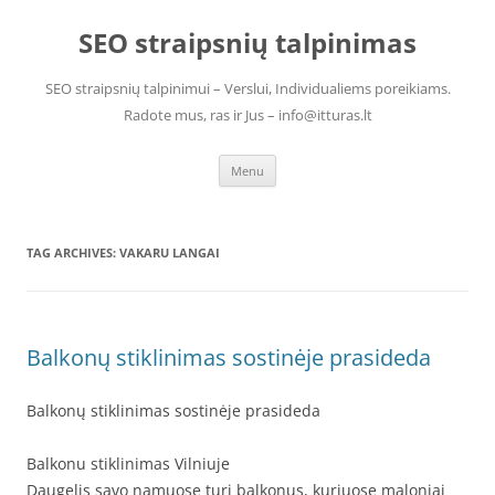
Skip
to
SEO straipsnių talpinimas
content
SEO straipsnių talpinimui – Verslui, Individualiems poreikiams.
Radote mus, ras ir Jus – info@itturas.lt
Menu
TAG ARCHIVES:
VAKARU LANGAI
Balkonų stiklinimas sostinėje prasideda
Balkonų stiklinimas sostinėje prasideda
Balkonu stiklinimas Vilniuje
Daugelis savo namuose turi balkonus, kuriuose maloniai