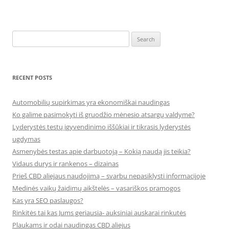
Search
for:
RECENT POSTS
Automobilių supirkimas yra ekonomiškai naudingas
Ko galime pasimokyti iš gruodžio mėnesio atsargų valdyme?
Lyderystės testų įgyvendinimo iššūkiai ir tikrasis lyderystės
ugdymas
Asmenybės testas apie darbuotoją – Kokią naudą jis teikia?
Vidaus durys ir rankenos – dizainas
Prieš CBD aliejaus naudojimą – svarbu nepasiklysti informacijoje
Medinės vaikų žaidimų aikštelės – vasariškos pramogos
Kas yra SEO paslaugos?
Rinkitės tai kas Jums geriausia- auksiniai auskarai rinkutės
Plaukams ir odai naudingas CBD aliejus