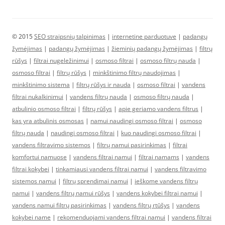
© 2015
SEO straipsnių talpinimas
|
internetine parduotuve
|
padangų
žymėjimas
|
padangų žymėjimas
|
žieminių padangų žymėjimas
|
filtrų
rūšys
|
filtrai nugeležinimui
|
osmoso filtrai
|
osmoso filtrų nauda
|
osmoso filtrai
|
filtrų rūšys
|
minkštinimo filtrų naudojimas
|
minkštinimo sistema
|
filtrų rūšys ir nauda
|
osmoso filtrai
|
vandens
filtrai nukalkinimui
|
vandens filtrų nauda
|
osmoso filtrų nauda
|
atbulinio osmoso filtrai
|
filtrų rūšys
|
apie geriamo vandens filtrus
|
kas yra atbulinis osmosas
|
namui naudingi osmoso filtrai
|
osmoso
filtrų nauda
|
naudingi osmoso filtrai
|
kuo naudingi osmoso filtrai
|
vandens filtravimo sistemos
|
filtrų namui pasirinkimas
|
filtrai
komfortui namuose
|
vandens filtrai namui
|
filtrai namams
|
vandens
filtrai kokybei
|
tinkamiausi vandens filtrai namui
|
vandens filtravimo
sistemos namui
|
filtrų sprendimai namui
|
ieškome vandens filtrų
namui
|
vandens filtrų namui rūšys
|
vandens kokybei filtrai namui
|
vandens namui filtrų pasirinkimas
|
vandens filtrų rtūšys
|
vandens
kokybei name
|
rekomenduojami vandens filtrai namui
|
vandens filtrai