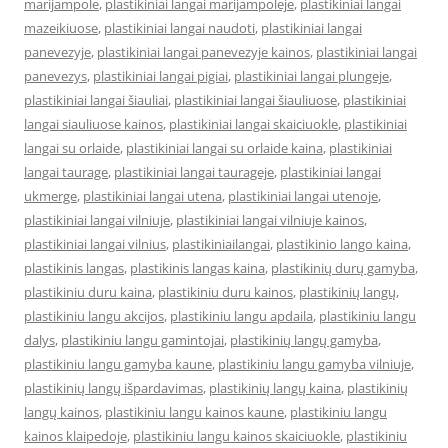
marijampole
,
plastikiniai langai marijampoleje
,
plastikiniai langai
mazeikiuose
,
plastikiniai langai naudoti
,
plastikiniai langai
panevezyje
,
plastikiniai langai panevezyje kainos
,
plastikiniai langai
panevezys
,
plastikiniai langai pigiai
,
plastikiniai langai plungeje
,
plastikiniai langai šiauliai
,
plastikiniai langai šiauliuose
,
plastikiniai
langai siauliuose kainos
,
plastikiniai langai skaiciuokle
,
plastikiniai
langai su orlaide
,
plastikiniai langai su orlaide kaina
,
plastikiniai
langai taurage
,
plastikiniai langai taurageje
,
plastikiniai langai
ukmerge
,
plastikiniai langai utena
,
plastikiniai langai utenoje
,
plastikiniai langai vilniuje
,
plastikiniai langai vilniuje kainos
,
plastikiniai langai vilnius
,
plastikiniailangai
,
plastikinio lango kaina
,
plastikinis langas
,
plastikinis langas kaina
,
plastikinių durų gamyba
,
plastikiniu duru kaina
,
plastikiniu duru kainos
,
plastikinių langų
,
plastikiniu langu akcijos
,
plastikiniu langu apdaila
,
plastikiniu langu
dalys
,
plastikiniu langu gamintojai
,
plastikinių langų gamyba
,
plastikiniu langu gamyba kaune
,
plastikiniu langu gamyba vilniuje
,
plastikinių langų išpardavimas
,
plastikinių langų kaina
,
plastikinių
langų kainos
,
plastikiniu langu kainos kaune
,
plastikiniu langu
kainos klaipedoje
,
plastikiniu langu kainos skaiciuokle
,
plastikiniu