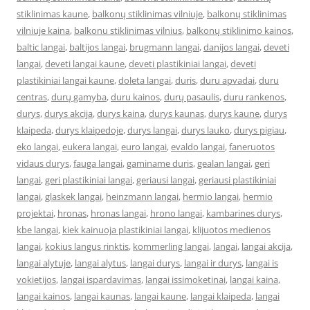
stiklinimas kaune
,
balkonų stiklinimas vilniuje
,
balkonų stiklinimas
vilniuje kaina
,
balkonu stiklinimas vilnius
,
balkonų stiklinimo kainos
,
baltic langai
,
baltijos langai
,
brugmann langai
,
danijos langai
,
deveti
langai
,
deveti langai kaune
,
deveti plastikiniai langai
,
deveti
plastikiniai langai kaune
,
doleta langai
,
duris
,
duru apvadai
,
duru
centras
,
durų gamyba
,
duru kainos
,
durų pasaulis
,
duru rankenos
,
durys
,
durys akcija
,
durys kaina
,
durys kaunas
,
durys kaune
,
durys
klaipeda
,
durys klaipedoje
,
durys langai
,
durys lauko
,
durys pigiau
,
eko langai
,
eukera langai
,
euro langai
,
evaldo langai
,
faneruotos
vidaus durys
,
fauga langai
,
gaminame duris
,
gealan langai
,
geri
langai
,
geri plastikiniai langai
,
geriausi langai
,
geriausi plastikiniai
langai
,
glaskek langai
,
heinzmann langai
,
hermio langai
,
hermio
projektai
,
hronas
,
hronas langai
,
hrono langai
,
kambarines durys
,
kbe langai
,
kiek kainuoja plastikiniai langai
,
klijuotos medienos
langai
,
kokius langus rinktis
,
kommerling langai
,
langai
,
langai akcija
,
langai alytuje
,
langai alytus
,
langai durys
,
langai ir durys
,
langai is
vokietijos
,
langai ispardavimas
,
langai issimoketinai
,
langai kaina
,
langai kainos
,
langai kaunas
,
langai kaune
,
langai klaipeda
,
langai