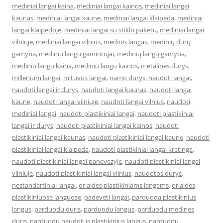
mediniai langai kaina
,
mediniai langai kainos
,
mediniai langai
kaunas
,
mediniai langai kaune
,
mediniai langai klaipeda
,
mediniai
langai klaipedoje
,
mediniai langai su stiklo paketu
,
mediniai langai
vilniuje
,
mediniai langai vilnius
,
medinis langas
,
medinių durų
gamyba
,
mediniu langu gamintojai
,
medinių langų gamyba
,
mediniu langu kaina
,
mediniu langu kainos
,
metalines durys
,
millenium langai
,
mituvos langai
,
namo durys
,
naudoti langai
,
naudoti langai ir durys
,
naudoti langai kaunas
,
naudoti langai
kaune
,
naudoti langai vilniuje
,
naudoti langai vilnius
,
naudoti
mediniai langai
,
naudoti plastikiniai langai
,
naudoti plastikiniai
langai ir durys
,
naudoti plastikiniai langai kainos
,
naudoti
plastikiniai langai kaunas
,
naudoti plastikiniai langai kaune
,
naudoti
plastikiniai langai klaipeda
,
naudoti plastikiniai langai kretinga
,
naudoti plastikiniai langai panevezyje
,
naudoti plastikiniai langai
vilniuje
,
naudoti plastikiniai langai vilnius
,
naudotos durys
,
nestandartiniai langai
,
orlaides plastikiniams langams
,
orlaides
plastikiniuose languose
,
padeveti langai
,
parduoda plastikinius
langus
,
parduodu duris
,
parduodu langus
,
parduodu medines
duris
,
parduodu naudotus plastikinius langus
,
parduodu