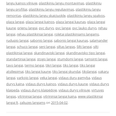
langu kainos vilniuje
,
plastikiniu langu montavimas
,
plastikiniu
langu profiliai
,
plastikiniu langu reguliavimas
,
plastikiniu langu
remontas
,
plastikiniu langu skaiciuokle
,
plastikiniu langu spalvos
,
plaza langai
,
plaza langai kainos
,
plaza langai kaunas
,
plaza langai
kaune
,
prienu langai
,
pvc durys
,
pvc langai
,
pvc lauko durys
,
rehau
langai
,
rehau plastikiniai langai
,
roletai plastikiniams langams
,
rudupio langai
,
sabonio langai
,
sabonio langai kaunas
,
salamander
langai
,
schuco langai
,
seni langai
,
siltas langas
,
šilti langai
,
silti
plastikiniai langai
,
skandinaviski langai
,
skandinavisko tipo langai
,
standartiniai langai
,
stogo langai
,
stumdomi langai
,
tamsinti langai
,
tavo langai
,
termo langai
,
tikri langai
,
tiks langai
,
tiks langai
atsiliepimai
,
tiks langai kaune
,
tiks langai skundai
,
tikslangai
,
vakaru
langai
,
varkojo langai
,
veka langai
,
vidaus durų gamyba
,
vidaus
durys kaina
,
vidaus durys kainos
,
vidaus durys kaune
,
vidaus durys
klaipeda
,
vidaus durys klaipėdoje
,
vidaus durys vilniuje
,
virtuves
langas
,
vitrininiai langai
,
vitrininiai langai kaina
,
www plastikiniai
langai lt
,
zaliuzes langams
on
2015-04-02
.