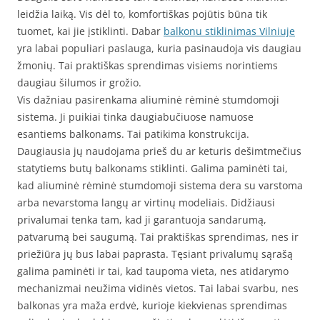
leidžia laiką. Vis dėl to, komfortiškas pojūtis būna tik
tuomet, kai jie įstiklinti. Dabar
balkonu stiklinimas Vilniuje
yra labai populiari paslauga, kuria pasinaudoja vis daugiau
žmonių. Tai praktiškas sprendimas visiems norintiems
daugiau šilumos ir grožio.
Vis dažniau pasirenkama aliuminė rėminė stumdomoji
sistema. Ji puikiai tinka daugiabučiuose namuose
esantiems balkonams. Tai patikima konstrukcija.
Daugiausia jų naudojama prieš du ar keturis dešimtmečius
statytiems butų balkonams stiklinti. Galima paminėti tai,
kad aliuminė rėminė stumdomoji sistema dera su varstoma
arba nevarstoma langų ar virtinų modeliais. Didžiausi
privalumai tenka tam, kad ji garantuoja sandarumą,
patvarumą bei saugumą. Tai praktiškas sprendimas, nes ir
priežiūra jų bus labai paprasta. Tęsiant privalumų sąrašą
galima paminėti ir tai, kad taupoma vieta, nes atidarymo
mechanizmai neužima vidinės vietos. Tai labai svarbu, nes
balkonas yra maža erdvė, kurioje kiekvienas sprendimas