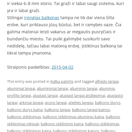
ir siekia 6–8 mm storio. Tai graži ir labai saugi sistema, kuri
yra ir labai graži.
Stilingai
įrengtas balkonas
tampa ne tik dar viena šilta
erdve, kuri priklauso jūsų būstui, bet ir ramybės oaze. Čia
galima maloniai leisti vakarus ar mėgautis pusryčiais ir
bundančiu miestu. Tai puiki galimybė susikurti savo
nedidelę, tačiau labai malonią erdvę. Įstiklinus balkoną tai
tikrai tampa įmanoma.
Straipsnis paskelbtas:
2015-04-02
This entry was posted in
Kalba patirtis
and tagged
alfredo langai
,
aliuminiai langai
,
aliumininiai langai
,
aliuminio langai
,
aliuminio
profilio langai
,
aluplast langai
,
aluplast langai atsiliepimai
,
aluplasto
langai
,
arkiniai langai
,
aruno langai
,
ateities langas
,
balkono durys
,
balkono durys kaina
,
balkono langai
,
balkono langai kainos
,
balkono stiklinimas
,
balkono stiklinimas aliuminiu kaina
,
balkono
stiklinimas vilniuje
,
balkono stiklinimo kaina
,
balkonų stiklinimas
,
balkonų stiklinimas kaina
,
balkonu stiklinimas kainos
,
balkonų