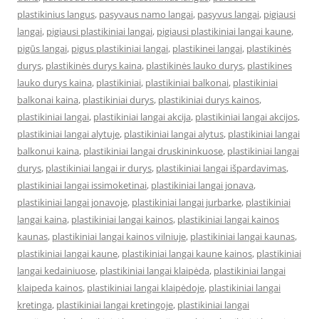
plastikinius langus
,
pasyvaus namo langai
,
pasyvus langai
,
pigiausi
langai
,
pigiausi plastikiniai langai
,
pigiausi plastikiniai langai kaune
,
pigūs langai
,
pigus plastikiniai langai
,
plastikinei langai
,
plastikinės
durys
,
plastikinės durys kaina
,
plastikinės lauko durys
,
plastikines
lauko durys kaina
,
plastikiniai
,
plastikiniai balkonai
,
plastikiniai
balkonai kaina
,
plastikiniai durys
,
plastikiniai durys kainos
,
plastikiniai langai
,
plastikiniai langai akcija
,
plastikiniai langai akcijos
,
plastikiniai langai alytuje
,
plastikiniai langai alytus
,
plastikiniai langai
balkonui kaina
,
plastikiniai langai druskininkuose
,
plastikiniai langai
durys
,
plastikiniai langai ir durys
,
plastikiniai langai išpardavimas
,
plastikiniai langai issimoketinai
,
plastikiniai langai jonava
,
plastikiniai langai jonavoje
,
plastikiniai langai jurbarke
,
plastikiniai
langai kaina
,
plastikiniai langai kainos
,
plastikiniai langai kainos
kaunas
,
plastikiniai langai kainos vilniuje
,
plastikiniai langai kaunas
,
plastikiniai langai kaune
,
plastikiniai langai kaune kainos
,
plastikiniai
langai kedainiuose
,
plastikiniai langai klaipėda
,
plastikiniai langai
klaipeda kainos
,
plastikiniai langai klaipėdoje
,
plastikiniai langai
kretinga
,
plastikiniai langai kretingoje
,
plastikiniai langai