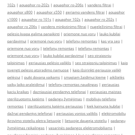
102s
|
aquaphor ro-202s
|
aquaphor ro-206s
|
vandens filtrai
|
aquaphor s800
|
aquaphor s550
|
geriamo vandens filtrai
|
aquaphor
s1000
|
aquaphor ro 101s
|
aquaphor 102s
|
aquaphor ro 202s
|
aquaphor ro 206s
|
vandens minkstinimo filtrai
|
nugeležinimo filtrai
|
pelesio kvapa galima panaikinti
|
priemone nuo voru
|
lauko kubilai
pardavimui
|
priemonė nuo vorų
|
telefonų remontas
|
kas yra seo
|
priemone nuo voru
|
telefonų remontas
|
telefonų remontas
|
priemonė nuo vorų
|
lauko kubilai pardavimui
|
seo straipsniu
talpinimas
|
geriausias pelėsio valiklis
|
seo straipsniu talpinimas
|
kaip
isvengti pelesio atsiradimo namuose
|
kaip išsirinkti geriausią valiklį
pelėsiui
|
puiki dovana vaikams
|
smagiam žaidimui kieme
|
aikštelės
vaikų laiko praleidimui
|
telefonų remontas naudingas
|
geriausias
kaciu kraikas
|
dazniausiai gendantys telefonai
|
geriausias maistas
sterilizuotoms katėms
|
padangų žymėjimas
|
mobiliųjų telefonų
remontas
|
sterilizuotoms katėms geriausias
|
kiek kainuoja kubilai
|
dažnai gendantys telefonai
|
geriausias vonios valiklis
|
elektromobiliu
ikrovimo stoteliu pletra lietuvoje
|
lietuvoje daugeja stoteliu
|
padangų
žymėjimas reikalingas
|
vasarinės padangos elektromobiliams
|