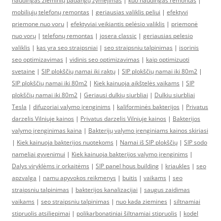
naudingas žieminių padangų žymėjimas
|
kuo naudingas remontas
|
mobiliųjų telefonų remontas
|
geriausias valiklis peliui
|
efektyvi
priemone nuo voru
|
efektyviai veikiantis pelėsio valiklis
|
priemonė
nuo vorų
|
telefonų remontas
|
josera classic
|
geriausias pelesio
valiklis
|
kas yra seo straipsniai
|
seo straipsniu talpinimas
|
isorinis
seo optimizavimas
|
vidinis seo optimizavimas
|
kaip optimizuoti
svetaine
|
SIP plokščių namai iki raktų
|
SIP plokščių namai iki 80m2
|
SIP plokščių namai iki 80m2
|
Kiek kainuoja aikštelės vaikams
|
SIP
plokščių namai iki 80m2
|
Geriausi dulkių siurbliai
|
Dulkiu siurbliai
Tesla
|
difuzoriai valymo įrenginims
|
kaliforminės bakterijos
|
Privatus
darzelis Vilniuje kainos
|
Privatus darzelis Vilniuje kainos
|
Bakterijos
valymo įrenginimas kaina
|
Bakterijų valymo įrenginiams kainos skiriasi
|
Kiek kainuoja bakterijos nuotekoms
|
Namai iš SIP plokščių
|
SIP sodo
nameliai gyvenimui
|
Kiek kainuoja bakterijos valymo įrenginims
|
Dalys viryklėms ir orkaitėms
|
SIP panel hous building
|
kriaukles
|
seo
apzvalga
|
namu apyvokos reikmenys
|
buitis
|
vaikams
|
seo
straipsniu talpinimas
|
bakterijos kanalizacijai
|
saugus zaidimas
vaikams
|
seo straipsniu talpinimas
|
nuo kada ziemines
|
siltnamiai
stipruolis atsiliepimai
|
polikarbonatiniai šiltnamiai stipruolis
|
kodel