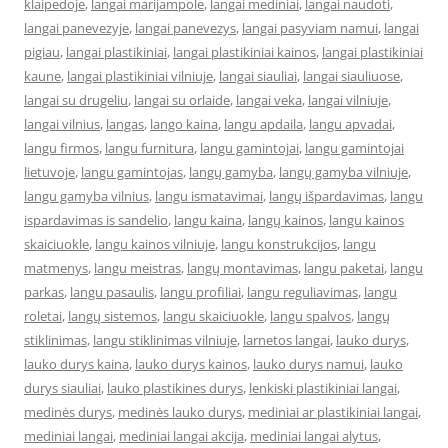
klaipedoje
,
langai marijampole
,
langai mediniai
,
langai naudoti
,
langai panevezyje
,
langai panevezys
,
langai pasyviam namui
,
langai
pigiau
,
langai plastikiniai
,
langai plastikiniai kainos
,
langai plastikiniai
kaune
,
langai plastikiniai vilniuje
,
langai siauliai
,
langai siauliuose
,
langai su drugeliu
,
langai su orlaide
,
langai veka
,
langai vilniuje
,
langai vilnius
,
langas
,
lango kaina
,
langu apdaila
,
langu apvadai
,
langu firmos
,
langu furnitura
,
langu gamintojai
,
langu gamintojai
lietuvoje
,
langu gamintojas
,
langų gamyba
,
langų gamyba vilniuje
,
langu gamyba vilnius
,
langu ismatavimai
,
langų išpardavimas
,
langu
ispardavimas is sandelio
,
langu kaina
,
langų kainos
,
langu kainos
skaiciuokle
,
langu kainos vilniuje
,
langu konstrukcijos
,
langu
matmenys
,
langu meistras
,
langų montavimas
,
langu paketai
,
langu
parkas
,
langu pasaulis
,
langu profiliai
,
langu reguliavimas
,
langu
roletai
,
langų sistemos
,
langu skaiciuokle
,
langu spalvos
,
langų
stiklinimas
,
langu stiklinimas vilniuje
,
larnetos langai
,
lauko durys
,
lauko durys kaina
,
lauko durys kainos
,
lauko durys namui
,
lauko
durys siauliai
,
lauko plastikines durys
,
lenkiski plastikiniai langai
,
medinės durys
,
medinės lauko durys
,
mediniai ar plastikiniai langai
,
mediniai langai
,
mediniai langai akcija
,
mediniai langai alytus
,