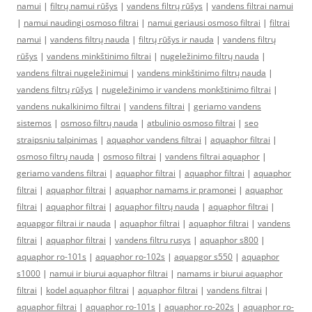
namui
|
filtrų namui rūšys
|
vandens filtrų rūšys
|
vandens filtrai namui
|
namui naudingi osmoso filtrai
|
namui geriausi osmoso filtrai
|
filtrai
namui
|
vandens filtrų nauda
|
filtrų rūšys ir nauda
|
vandens filtrų
rūšys
|
vandens minkštinimo filtrai
|
nugeležinimo filtrų nauda
|
vandens filtrai nugeležinimui
|
vandens minkštinimo filtrų nauda
|
vandens filtrų rūšys
|
nugeležinimo ir vandens monkštinimo filtrai
|
vandens nukalkinimo filtrai
|
vandens filtrai
|
geriamo vandens
sistemos
|
osmoso filtrų nauda
|
atbulinio osmoso filtrai
|
seo
straipsniu talpinimas
|
aquaphor vandens filtrai
|
aquaphor filtrai
|
osmoso filtrų nauda
|
osmoso filtrai
|
vandens filtrai aquaphor
|
geriamo vandens filtrai
|
aquaphor filtrai
|
aquaphor filtrai
|
aquaphor
filtrai
|
aquaphor filtrai
|
aquaphor namams ir pramonei
|
aquaphor
filtrai
|
aquaphor filtrai
|
aquaphor filtrų nauda
|
aquaphor filtrai
|
aquapgor filtrai ir nauda
|
aquaphor filtrai
|
aquaphor filtrai
|
vandens
filtrai
|
aquaphor filtrai
|
vandens filtru rusys
|
aquaphor s800
|
aquaphor ro-101s
|
aquaphor ro-102s
|
aquapgor s550
|
aquaphor
s1000
|
namui ir biurui aquaphor filtrai
|
namams ir biurui aquaphor
filtrai
|
kodel aquaphor filtrai
|
aquaphor filtrai
|
vandens filtrai
|
aquaphor filtrai
|
aquaphor ro-101s
|
aquaphor ro-202s
|
aquaphor ro-