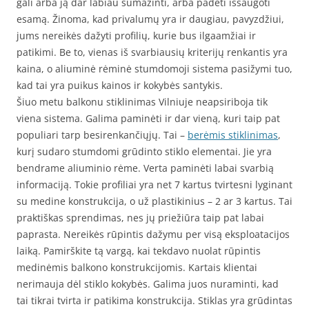
gali arba ją dar labiau sumažinti, arba padėti išsaugoti
esamą. Žinoma, kad privalumų yra ir daugiau, pavyzdžiui,
jums nereikės dažyti profilių, kurie bus ilgaamžiai ir
patikimi. Be to, vienas iš svarbiausių kriterijų renkantis yra
kaina, o aliuminė rėminė stumdomoji sistema pasižymi tuo,
kad tai yra puikus kainos ir kokybės santykis.
Šiuo metu balkonu stiklinimas Vilniuje neapsiriboja tik
viena sistema. Galima paminėti ir dar vieną, kuri taip pat
populiari tarp besirenkančiųjų. Tai –
berėmis stiklinimas
,
kurį sudaro stumdomi grūdinto stiklo elementai. Jie yra
bendrame aliuminio rėme. Verta paminėti labai svarbią
informaciją. Tokie profiliai yra net 7 kartus tvirtesni lyginant
su medine konstrukcija, o už plastikinius – 2 ar 3 kartus. Tai
praktiškas sprendimas, nes jų priežiūra taip pat labai
paprasta. Nereikės rūpintis dažymu per visą eksploatacijos
laiką. Pamirškite tą vargą, kai tekdavo nuolat rūpintis
medinėmis balkono konstrukcijomis. Kartais klientai
nerimauja dėl stiklo kokybės. Galima juos nuraminti, kad
tai tikrai tvirta ir patikima konstrukcija. Stiklas yra grūdintas