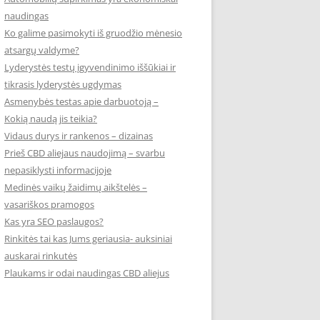
naudingas
Ko galime pasimokyti iš gruodžio mėnesio
atsargų valdyme?
Lyderystės testų įgyvendinimo iššūkiai ir
tikrasis lyderystės ugdymas
Asmenybės testas apie darbuotoją –
Kokią naudą jis teikia?
Vidaus durys ir rankenos – dizainas
Prieš CBD aliejaus naudojimą – svarbu
nepasiklysti informacijoje
Medinės vaikų žaidimų aikštelės –
vasariškos pramogos
Kas yra SEO paslaugos?
Rinkitės tai kas Jums geriausia- auksiniai
auskarai rinkutės
Plaukams ir odai naudingas CBD aliejus