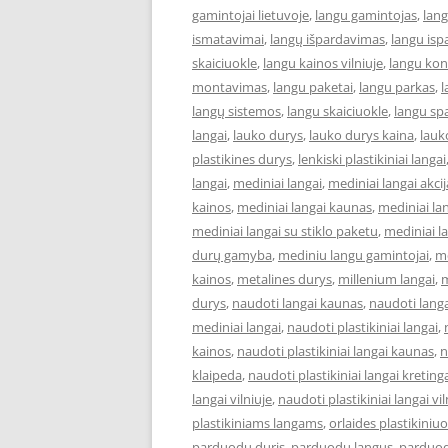
gamintojai lietuvoje
,
langu gamintojas
,
lan
ismatavimai
,
langų išpardavimas
,
langu isp
skaiciuokle
,
langu kainos vilniuje
,
langu kon
montavimas
,
langu paketai
,
langu parkas
,
l
langų sistemos
,
langu skaiciuokle
,
langu sp
langai
,
lauko durys
,
lauko durys kaina
,
lauk
plastikines durys
,
lenkiski plastikiniai langai
langai
,
mediniai langai
,
mediniai langai akcij
kainos
,
mediniai langai kaunas
,
mediniai la
mediniai langai su stiklo paketu
,
mediniai la
durų gamyba
,
mediniu langu gamintojai
,
m
kainos
,
metalines durys
,
millenium langai
,
m
durys
,
naudoti langai kaunas
,
naudoti lang
mediniai langai
,
naudoti plastikiniai langai
,
kainos
,
naudoti plastikiniai langai kaunas
,
n
klaipeda
,
naudoti plastikiniai langai kreting
langai vilniuje
,
naudoti plastikiniai langai vi
plastikiniams langams
,
orlaides plastikiniu
parduodu duris
,
parduodu langus
,
parduod