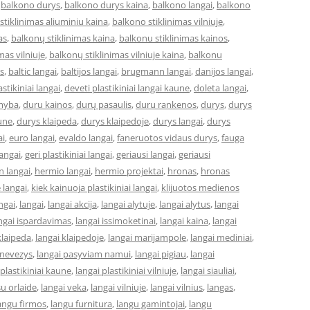
,
balkono durys
,
balkono durys kaina
,
balkono langai
,
balkono
stiklinimas aliuminiu kaina
,
balkono stiklinimas vilniuje
,
as
,
balkonų stiklinimas kaina
,
balkonu stiklinimas kainos
,
mas vilniuje
,
balkonų stiklinimas vilniuje kaina
,
balkonu
s
,
baltic langai
,
baltijos langai
,
brugmann langai
,
danijos langai
,
astikiniai langai
,
deveti plastikiniai langai kaune
,
doleta langai
,
myba
,
duru kainos
,
durų pasaulis
,
duru rankenos
,
durys
,
durys
une
,
durys klaipeda
,
durys klaipedoje
,
durys langai
,
durys
ai
,
euro langai
,
evaldo langai
,
faneruotos vidaus durys
,
fauga
langai
,
geri plastikiniai langai
,
geriausi langai
,
geriausi
 langai
,
hermio langai
,
hermio projektai
,
hronas
,
hronas
 langai
,
kiek kainuoja plastikiniai langai
,
klijuotos medienos
ngai
,
langai
,
langai akcija
,
langai alytuje
,
langai alytus
,
langai
ngai ispardavimas
,
langai issimoketinai
,
langai kaina
,
langai
klaipeda
,
langai klaipedoje
,
langai marijampole
,
langai mediniai
,
anevezys
,
langai pasyviam namui
,
langai pigiau
,
langai
 plastikiniai kaune
,
langai plastikiniai vilniuje
,
langai siauliai
,
su orlaide
,
langai veka
,
langai vilniuje
,
langai vilnius
,
langas
,
angu firmos
,
langu furnitura
,
langu gamintojai
,
langu