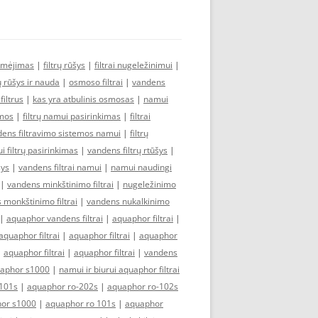
ymėjimas
|
filtrų rūšys
|
filtrai nugeležinimui
|
rų rūšys ir nauda
|
osmoso filtrai
|
vandens
iltrus
|
kas yra atbulinis osmosas
|
namui
emos
|
filtrų namui pasirinkimas
|
filtrai
ens filtravimo sistemos namui
|
filtrų
 filtrų pasirinkimas
|
vandens filtrų rtūšys
|
šys
|
vandens filtrai namui
|
namui naudingi
|
vandens minkštinimo filtrai
|
nugeležinimo
 monkštinimo filtrai
|
vandens nukalkinimo
|
aquaphor vandens filtrai
|
aquaphor filtrai
|
aquaphor filtrai
|
aquaphor filtrai
|
aquaphor
|
aquaphor filtrai
|
aquaphor filtrai
|
vandens
aphor s1000
|
namui ir biurui aquaphor filtrai
101s
|
aquaphor ro-202s
|
aquaphor ro-102s
or s1000
|
aquaphor ro 101s
|
aquaphor