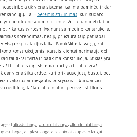
 neapsiriboja tik viena sistema. Galima paminėti ir dar
irenkančiųjų. Tai –
berėmis stiklinimas
, kurį sudaro
ie yra bendrame aliuminio rėme. Verta paminėti labai
a net 7 kartus tvirtesni lyginant su medine konstrukcija,
praktiškas sprendimas, nes jų priežiūra taip pat labai
 visą eksploatacijos laiką. Pamirškite tą vargą, kai
kono konstrukcijomis. Kartais klientai nerimauja dėl
ad tai tikrai tvirta ir patikima konstrukcija. Stiklas yra
raži ir labai saugi sistema, kuri yra ir labai graži.
 dar viena šilta erdve, kuri priklauso jūsų būstui, bet
eisti vakarus ar mėgautis pusryčiais ir bundančiu
vo nedidelę, tačiau labai malonią erdvę. Įstiklinus
tagged
alfredo langai
,
aliuminiai langai
,
aliumininiai langai
,
uplast langai
,
aluplast langai atsiliepimai
,
aluplasto langai
,