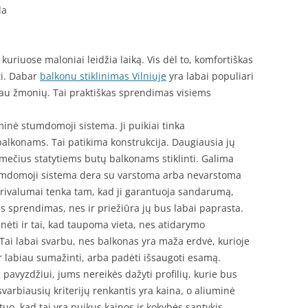
da
uriuose maloniai leidžia laiką. Vis dėl to, komfortiškas
nti. Dabar
balkonu stiklinimas Vilniuje
yra labai populiari
iau žmonių. Tai praktiškas sprendimas visiems
nė stumdomoji sistema. Ji puikiai tinka
lkonams. Tai patikima konstrukcija. Daugiausia jų
mečius statytiems butų balkonams stiklinti. Galima
tumdomoji sistema dera su varstoma arba nevarstoma
 privalumai tenka tam, kad ji garantuoja sandarumą,
 sprendimas, nes ir priežiūra jų bus labai paprasta.
ėti ir tai, kad taupoma vieta, nes atidarymo
ai labai svarbu, nes balkonas yra maža erdvė, kurioje
r labiau sumažinti, arba padėti išsaugoti esamą.
pavyzdžiui, jums nereikės dažyti profilių, kurie bus
 svarbiausių kriterijų renkantis yra kaina, o aliuminė
o, kad tai yra puikus kainos ir kokybės santykis.