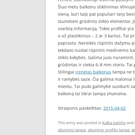
Šiuo metu balkonu stiklinimas Vilniuje
vieną, kuri taip pat populiari tarp bes
stumdomi grūdinto stiklo elementai. J
svarbią informaciją. Tokie profiliai yr
o už plastikinius – 2 ar 3 kartus. Tai 
paprasta. Nereikės rūpintis dažymu per
tekdavo nuolat rūpintis medinėmis bal
stiklo kokybės. Galima juos nuraminti, k
grūdintas ir siekia 6–8 mm storio. Tai g
Stilingai
įrengtas balkonas
tampa ne tik
ir ramybės oaze. Čia galima maloniai l
miestu. Tai puiki galimybė susikurti sa
balkoną tai tikrai tampa įmanoma.
Straipsnis paskelbtas:
2015-04-02
This entry was posted in
Kalba patirtis
and 
aliuminio langai
,
aliuminio profilio langai
,
al