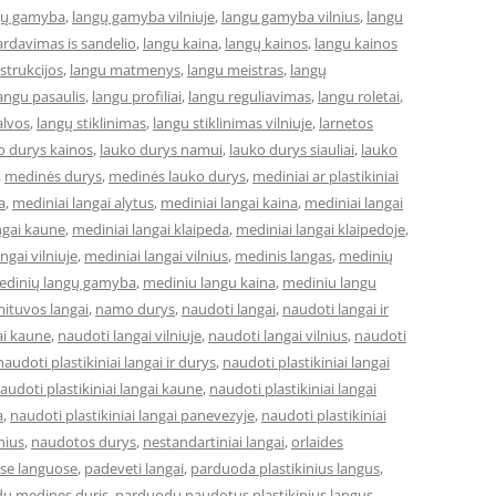
gų gamyba
,
langų gamyba vilniuje
,
langu gamyba vilnius
,
langu
ardavimas is sandelio
,
langu kaina
,
langų kainos
,
langu kainos
strukcijos
,
langu matmenys
,
langu meistras
,
langų
angu pasaulis
,
langu profiliai
,
langu reguliavimas
,
langu roletai
,
alvos
,
langų stiklinimas
,
langu stiklinimas vilniuje
,
larnetos
o durys kainos
,
lauko durys namui
,
lauko durys siauliai
,
lauko
,
medinės durys
,
medinės lauko durys
,
mediniai ar plastikiniai
a
,
mediniai langai alytus
,
mediniai langai kaina
,
mediniai langai
ngai kaune
,
mediniai langai klaipeda
,
mediniai langai klaipedoje
,
ngai vilniuje
,
mediniai langai vilnius
,
medinis langas
,
medinių
edinių langų gamyba
,
mediniu langu kaina
,
mediniu langu
ituvos langai
,
namo durys
,
naudoti langai
,
naudoti langai ir
ai kaune
,
naudoti langai vilniuje
,
naudoti langai vilnius
,
naudoti
naudoti plastikiniai langai ir durys
,
naudoti plastikiniai langai
audoti plastikiniai langai kaune
,
naudoti plastikiniai langai
a
,
naudoti plastikiniai langai panevezyje
,
naudoti plastikiniai
lnius
,
naudotos durys
,
nestandartiniai langai
,
orlaides
ose languose
,
padeveti langai
,
parduoda plastikinius langus
,
u medines duris
,
parduodu naudotus plastikinius langus
,