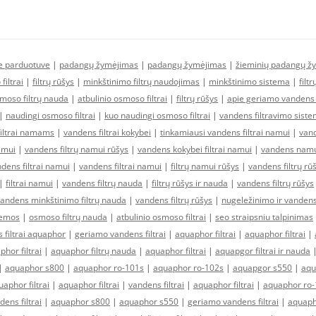
ne parduotuve
|
padangų žymėjimas
|
padangų žymėjimas
|
žieminių padangų ž
filtrai
|
filtrų rūšys
|
minkštinimo filtrų naudojimas
|
minkštinimo sistema
|
filt
moso filtrų nauda
|
atbulinio osmoso filtrai
|
filtrų rūšys
|
apie geriamo vandens f
|
naudingi osmoso filtrai
|
kuo naudingi osmoso filtrai
|
vandens filtravimo sist
filtrai namams
|
vandens filtrai kokybei
|
tinkamiausi vandens filtrai namui
|
vand
amui
|
vandens filtrų namui rūšys
|
vandens kokybei filtrai namui
|
vandens namui
ens filtrai namui
|
vandens filtrai namui
|
filtrų namui rūšys
|
vandens filtrų rū
|
filtrai namui
|
vandens filtrų nauda
|
filtrų rūšys ir nauda
|
vandens filtrų rūšys
andens minkštinimo filtrų nauda
|
vandens filtrų rūšys
|
nugeležinimo ir vandens
temos
|
osmoso filtrų nauda
|
atbulinio osmoso filtrai
|
seo straipsniu talpinimas
 filtrai aquaphor
|
geriamo vandens filtrai
|
aquaphor filtrai
|
aquaphor filtrai
|
hor filtrai
|
aquaphor filtrų nauda
|
aquaphor filtrai
|
aquapgor filtrai ir nauda
|
aquaphor s800
|
aquaphor ro-101s
|
aquaphor ro-102s
|
aquapgor s550
|
aqu
aphor filtrai
|
aquaphor filtrai
|
vandens filtrai
|
aquaphor filtrai
|
aquaphor ro-
dens filtrai
|
aquaphor s800
|
aquaphor s550
|
geriamo vandens filtrai
|
aquaph