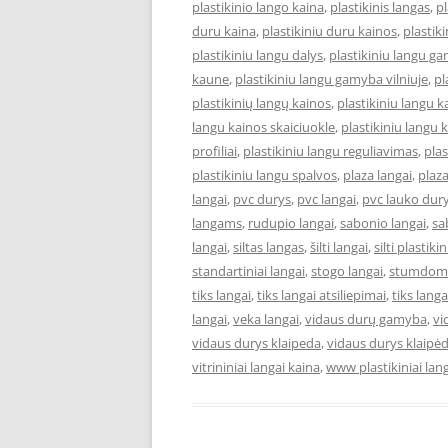
plastikinio lango kaina
,
plastikinis langas
,
pl
duru kaina
,
plastikiniu duru kainos
,
plastik
plastikiniu langu dalys
,
plastikiniu langu ga
kaune
,
plastikiniu langu gamyba vilniuje
,
pl
plastikinių langų kainos
,
plastikiniu langu 
langu kainos skaiciuokle
,
plastikiniu langu k
profiliai
,
plastikiniu langu reguliavimas
,
pla
plastikiniu langu spalvos
,
plaza langai
,
plaza
langai
,
pvc durys
,
pvc langai
,
pvc lauko dur
langams
,
rudupio langai
,
sabonio langai
,
sa
langai
,
siltas langas
,
šilti langai
,
silti plastiki
standartiniai langai
,
stogo langai
,
stumdomi
tiks langai
,
tiks langai atsiliepimai
,
tiks lang
langai
,
veka langai
,
vidaus durų gamyba
,
vi
vidaus durys klaipeda
,
vidaus durys klaipė
vitrininiai langai kaina
,
www plastikiniai lang