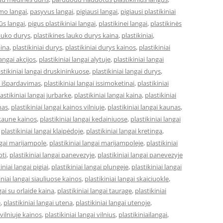
mo langai
,
pasyvus langai
,
pigiausi langai
,
pigiausi plastikiniai
ūs langai
,
pigus plastikiniai langai
,
plastikinei langai
,
plastikinės
lauko durys
,
plastikines lauko durys kaina
,
plastikiniai
,
aina
,
plastikiniai durys
,
plastikiniai durys kainos
,
plastikiniai
langai akcijos
,
plastikiniai langai alytuje
,
plastikiniai langai
astikiniai langai druskininkuose
,
plastikiniai langai durys
,
ai išpardavimas
,
plastikiniai langai issimoketinai
,
plastikiniai
astikiniai langai jurbarke
,
plastikiniai langai kaina
,
plastikiniai
nas
,
plastikiniai langai kainos vilniuje
,
plastikiniai langai kaunas
,
 kaune kainos
,
plastikiniai langai kedainiuose
,
plastikiniai langai
,
plastikiniai langai klaipėdoje
,
plastikiniai langai kretinga
,
angai marijampole
,
plastikiniai langai marijampoleje
,
plastikiniai
oti
,
plastikiniai langai panevezyje
,
plastikiniai langai panevezyje
iniai langai pigiai
,
plastikiniai langai plungeje
,
plastikiniai langai
iniai langai siauliuose kainos
,
plastikiniai langai skaiciuokle
,
gai su orlaide kaina
,
plastikiniai langai taurage
,
plastikiniai
e
,
plastikiniai langai utena
,
plastikiniai langai utenoje
,
 vilniuje kainos
,
plastikiniai langai vilnius
,
plastikiniailangai
,