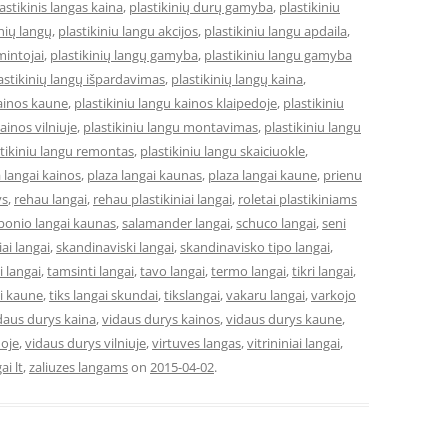
astikinis langas kaina
,
plastikinių durų gamyba
,
plastikiniu
inių langų
,
plastikiniu langu akcijos
,
plastikiniu langu apdaila
,
mintojai
,
plastikinių langų gamyba
,
plastikiniu langu gamyba
astikinių langų išpardavimas
,
plastikinių langų kaina
,
kainos kaune
,
plastikiniu langu kainos klaipedoje
,
plastikiniu
ainos vilniuje
,
plastikiniu langu montavimas
,
plastikiniu langu
stikiniu langu remontas
,
plastikiniu langu skaiciuokle
,
 langai kainos
,
plaza langai kaunas
,
plaza langai kaune
,
prienu
ys
,
rehau langai
,
rehau plastikiniai langai
,
roletai plastikiniams
bonio langai kaunas
,
salamander langai
,
schuco langai
,
seni
niai langai
,
skandinaviski langai
,
skandinavisko tipo langai
,
 langai
,
tamsinti langai
,
tavo langai
,
termo langai
,
tikri langai
,
ai kaune
,
tiks langai skundai
,
tikslangai
,
vakaru langai
,
varkojo
daus durys kaina
,
vidaus durys kainos
,
vidaus durys kaune
,
doje
,
vidaus durys vilniuje
,
virtuves langas
,
vitrininiai langai
,
ai lt
,
zaliuzes langams
on
2015-04-02
.