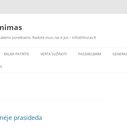
inimas
ualiems poreikiams. Radote mus, ras ir Jus – info@itturas.lt
KALBA PATIRTIS
VERTA SUŽINOTI
PASISKELBKIM
GENERA
I
inėje prasideda