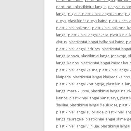
parduodu plastikinius langus
,
pasyvaus na
langai
,
pigiausi plastikiniai langai kaune
,
pig
durys
,
plastikinės durys kaina
,
plastikinės 
plastikiniai balkonai
,
plastikiniai balkonai k
langai
,
plastikiniai langai akcija
,
plastikiniai 
alytus
,
plastikiniai langai balkonui kaina
,
pl
plastikiniai langai ir durys
,
plastikiniai lang
langai jonava
,
plastikiniai langai jonavoje
,
pl
langai kainos
,
plastikiniai langai kainos kau
plastikiniai langai kaune
,
plastikiniai langai
klaipėda
,
plastikiniai langai klaipeda kainos
plastikiniai langai kretingoje
,
plastikiniai l
langai mazeikiuose
,
plastikiniai langai naud
kainos
,
plastikiniai langai panevezys
,
plastik
šiauliai
,
plastikiniai langai šiauliuose
,
plastik
plastikiniai langai su orlaide
,
plastikiniai lan
langai taurageje
,
plastikiniai langai ukmerg
plastikiniai langai vilniuje
,
plastikiniai langai