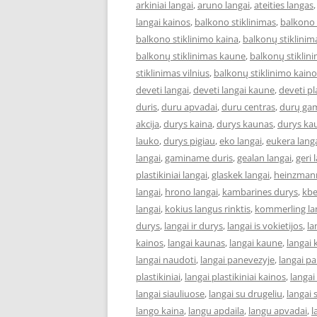
arkiniai langai
,
aruno langai
,
ateities langas
langai kainos
,
balkono stiklinimas
,
balkono 
balkono stiklinimo kaina
,
balkonų stiklinim
balkonų stiklinimas kaune
,
balkonų stiklini
stiklinimas vilnius
,
balkonų stiklinimo kaino
deveti langai
,
deveti langai kaune
,
deveti pl
duris
,
duru apvadai
,
duru centras
,
durų ga
akcija
,
durys kaina
,
durys kaunas
,
durys ka
lauko
,
durys pigiau
,
eko langai
,
eukera lang
langai
,
gaminame duris
,
gealan langai
,
geri 
plastikiniai langai
,
glaskek langai
,
heinzmann
langai
,
hrono langai
,
kambarines durys
,
kbe
langai
,
kokius langus rinktis
,
kommerling la
durys
,
langai ir durys
,
langai is vokietijos
,
la
kainos
,
langai kaunas
,
langai kaune
,
langai 
langai naudoti
,
langai panevezyje
,
langai p
plastikiniai
,
langai plastikiniai kainos
,
langai
langai siauliuose
,
langai su drugeliu
,
langai 
lango kaina
,
langu apdaila
,
langu apvadai
,
l