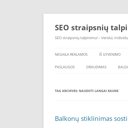
Skip
to
content
SEO straipsnių talp
SEO straipsnių talpinimui – Verslui, Individ
NEGAILA REKLAMOS
IŠ GYVENIMO
PASLAUGOS
DRAUDIMAS
BALDA
TAG ARCHIVES:
NAUDOTI LANGAI KAUNE
Balkonų stiklinimas sost