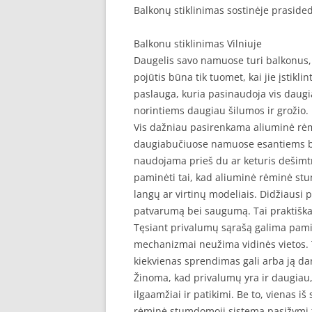
Balkonų stiklinimas sostinėje praside
Balkonu stiklinimas Vilniuje
Daugelis savo namuose turi balkonus, k
pojūtis būna tik tuomet, kai jie įstikli
paslauga, kuria pasinaudoja vis daug
norintiems daugiau šilumos ir grožio.
Vis dažniau pasirenkama aliuminė rėmi
daugiabučiuose namuose esantiems ba
naudojama prieš du ar keturis dešimt
paminėti tai, kad aliuminė rėminė s
langų ar virtinų modeliais. Didžiausi
patvarumą bei saugumą. Tai praktiškas
Tęsiant privalumų sąrašą galima pamin
mechanizmai neužima vidinės vietos. T
kiekvienas sprendimas gali arba ją da
Žinoma, kad privalumų yra ir daugiau, 
ilgaamžiai ir patikimi. Be to, vienas iš
rėminė stumdomoji sistema pasižymi tu