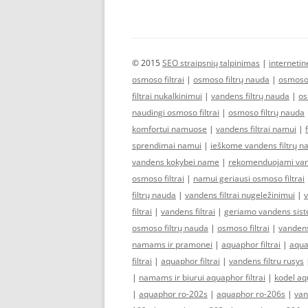
© 2015
SEO straipsnių talpinimas
|
interneti
osmoso filtrai
|
osmoso filtrų nauda
|
osmoso 
filtrai nukalkinimui
|
vandens filtrų nauda
|
os
naudingi osmoso filtrai
|
osmoso filtrų nauda
komfortui namuose
|
vandens filtrai namui
|
sprendimai namui
|
ieškome vandens filtrų n
vandens kokybei name
|
rekomenduojami vand
osmoso filtrai
|
namui geriausi osmoso filtrai
filtrų nauda
|
vandens filtrai nugeležinimui
|
v
filtrai
|
vandens filtrai
|
geriamo vandens sis
osmoso filtrų nauda
|
osmoso filtrai
|
vandens
namams ir pramonei
|
aquaphor filtrai
|
aquap
filtrai
|
aquaphor filtrai
|
vandens filtru rusys
|
namams ir biurui aquaphor filtrai
|
kodel aqu
|
aquaphor ro-202s
|
aquaphor ro-206s
|
van