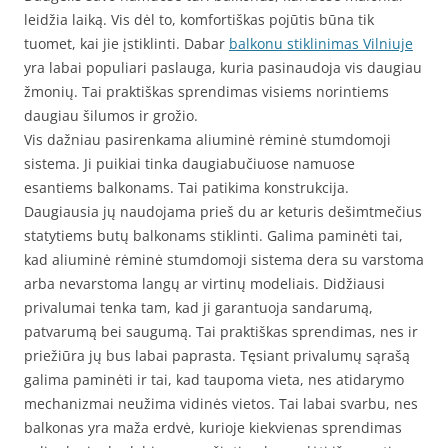
leidžia laiką. Vis dėl to, komfortiškas pojūtis būna tik
tuomet, kai jie įstiklinti. Dabar
balkonu stiklinimas Vilniuje
yra labai populiari paslauga, kuria pasinaudoja vis daugiau
žmonių. Tai praktiškas sprendimas visiems norintiems
daugiau šilumos ir grožio.
Vis dažniau pasirenkama aliuminė rėminė stumdomoji
sistema. Ji puikiai tinka daugiabučiuose namuose
esantiems balkonams. Tai patikima konstrukcija.
Daugiausia jų naudojama prieš du ar keturis dešimtmečius
statytiems butų balkonams stiklinti. Galima paminėti tai,
kad aliuminė rėminė stumdomoji sistema dera su varstoma
arba nevarstoma langų ar virtinų modeliais. Didžiausi
privalumai tenka tam, kad ji garantuoja sandarumą,
patvarumą bei saugumą. Tai praktiškas sprendimas, nes ir
priežiūra jų bus labai paprasta. Tęsiant privalumų sąrašą
galima paminėti ir tai, kad taupoma vieta, nes atidarymo
mechanizmai neužima vidinės vietos. Tai labai svarbu, nes
balkonas yra maža erdvė, kurioje kiekvienas sprendimas