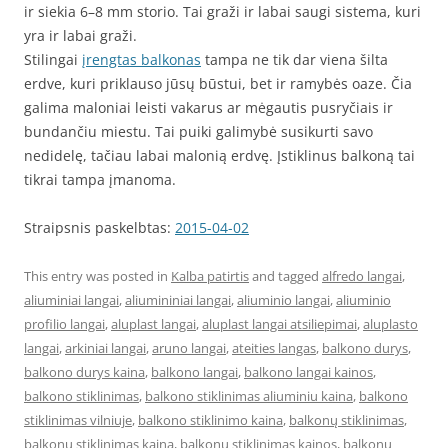
ir siekia 6–8 mm storio. Tai graži ir labai saugi sistema, kuri
yra ir labai graži.
Stilingai
įrengtas balkonas
tampa ne tik dar viena šilta
erdve, kuri priklauso jūsų būstui, bet ir ramybės oaze. Čia
galima maloniai leisti vakarus ar mėgautis pusryčiais ir
bundančiu miestu. Tai puiki galimybė susikurti savo
nedidelę, tačiau labai malonią erdvę. Įstiklinus balkoną tai
tikrai tampa įmanoma.
Straipsnis paskelbtas:
2015-04-02
This entry was posted in
Kalba patirtis
and tagged
alfredo langai
,
aliuminiai langai
,
aliumininiai langai
,
aliuminio langai
,
aliuminio
profilio langai
,
aluplast langai
,
aluplast langai atsiliepimai
,
aluplasto
langai
,
arkiniai langai
,
aruno langai
,
ateities langas
,
balkono durys
,
balkono durys kaina
,
balkono langai
,
balkono langai kainos
,
balkono stiklinimas
,
balkono stiklinimas aliuminiu kaina
,
balkono
stiklinimas vilniuje
,
balkono stiklinimo kaina
,
balkonų stiklinimas
,
balkonų stiklinimas kaina
,
balkonu stiklinimas kainos
,
balkonų