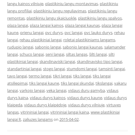
langu kainos vilniuje
,
plastikiniu langu montavimas
,
plastikiniu
langu profiliai
,
plastikiniu langu reguliavimas
,
plastikiniu langu
remontas
,
plastikiniu langu skaiciuokle
,
plastikiniu langu spalvos
,
plaza langai
,
plaza langai kainos
,
plaza langai kaunas
,
plaza langai
kaune
,
prienu langai
,
pvc durys
,
pvc langai
,
pvc lauko durys
,
rehau
langai
,
rehau plastikiniai langai
,
roletai plastikiniams langams
,
rudupio langai
,
sabonio langai
,
sabonio langai kaunas
,
salamander
langai
,
schuco langai
,
seni langai
,
siltas langas
,
šilti langai
,
silti
plastikiniai langai
,
skandinaviski langai
,
skandinavisko tipo langai
,
standartiniai langai
,
stogo langai
,
stumdomi langai
,
tamsinti langai
,
tavo langai
,
termo langai
,
tikri langai
,
tiks langai
,
tiks langai
atsiliepimai
,
tiks langai kaune
,
tiks langai skundai
,
tikslangai
,
vakaru
langai
,
varkojo langai
,
veka langai
,
vidaus durų gamyba
,
vidaus
durys kaina
,
vidaus durys kainos
,
vidaus durys kaune
,
vidaus durys
klaipeda
,
vidaus durys klaipėdoje
,
vidaus durys vilniuje
,
virtuves
langas
,
vitrininiai langai
,
vitrininiai langai kaina
,
www plastikiniai
langai lt
,
zaliuzes langams
on
2015-04-02
.