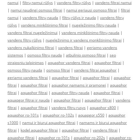
namui
|
filtrų namui rūšys
|
vandens filtrų rūšys
|
vandens filtrai namui
|
namui naudingi osmoso filtrai
|
namui geriausi osmoso filtrai
|
filtrai
namui
|
vandens filtrų nauda
|
filtrų rūšys ir nauda
|
vandens filtrų
rūšys
|
vandens minkštinimo filtrai
|
nugeležinimo filtrų nauda
|
vandens filtrai nugeležinimui
|
vandens minkštinimo filtrų nauda
|
vandens filtrų rūšys
|
nugeležinimo ir vandens monkštinimo filtrai
|
vandens nukalkinimo filtrai
|
vandens filtrai
|
geriamo vandens
sistemos
|
osmoso filtrų nauda
|
atbulinio osmoso filtrai
|
seo
straipsniu talpinimas
|
aquaphor vandens filtrai
|
aquaphor filtrai
|
osmoso filtrų nauda
|
osmoso filtrai
|
vandens filtrai aquaphor
|
geriamo vandens filtrai
|
aquaphor filtrai
|
aquaphor filtrai
|
aquaphor
filtrai
|
aquaphor filtrai
|
aquaphor namams ir pramonei
|
aquaphor
filtrai
|
aquaphor filtrai
|
aquaphor filtrų nauda
|
aquaphor filtrai
|
aquapgor filtrai ir nauda
|
aquaphor filtrai
|
aquaphor filtrai
|
vandens
filtrai
|
aquaphor filtrai
|
vandens filtru rusys
|
aquaphor s800
|
aquaphor ro-101s
|
aquaphor ro-102s
|
aquapgor s550
|
aquaphor
s1000
|
namui ir biurui aquaphor filtrai
|
namams ir biurui aquaphor
filtrai
|
kodel aquaphor filtrai
|
aquaphor filtrai
|
vandens filtrai
|
aquaphor filtrai
|
aquaphor ro-101s
|
aquaphor ro-202s
|
aquaphor ro-