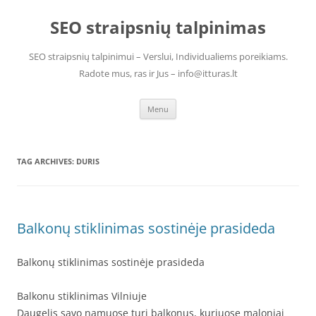
Skip
to
SEO straipsnių talpinimas
content
SEO straipsnių talpinimui – Verslui, Individualiems poreikiams.
Radote mus, ras ir Jus – info@itturas.lt
Menu
TAG ARCHIVES:
DURIS
Balkonų stiklinimas sostinėje prasideda
Balkonų stiklinimas sostinėje prasideda
Balkonu stiklinimas Vilniuje
Daugelis savo namuose turi balkonus, kuriuose maloniai