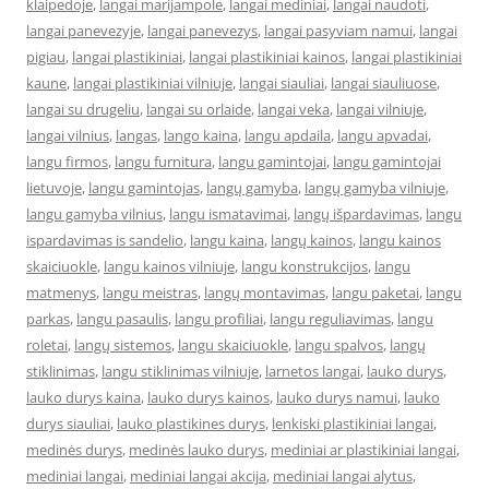
klaipedoje
,
langai marijampole
,
langai mediniai
,
langai naudoti
,
langai panevezyje
,
langai panevezys
,
langai pasyviam namui
,
langai
pigiau
,
langai plastikiniai
,
langai plastikiniai kainos
,
langai plastikiniai
kaune
,
langai plastikiniai vilniuje
,
langai siauliai
,
langai siauliuose
,
langai su drugeliu
,
langai su orlaide
,
langai veka
,
langai vilniuje
,
langai vilnius
,
langas
,
lango kaina
,
langu apdaila
,
langu apvadai
,
langu firmos
,
langu furnitura
,
langu gamintojai
,
langu gamintojai
lietuvoje
,
langu gamintojas
,
langų gamyba
,
langų gamyba vilniuje
,
langu gamyba vilnius
,
langu ismatavimai
,
langų išpardavimas
,
langu
ispardavimas is sandelio
,
langu kaina
,
langų kainos
,
langu kainos
skaiciuokle
,
langu kainos vilniuje
,
langu konstrukcijos
,
langu
matmenys
,
langu meistras
,
langų montavimas
,
langu paketai
,
langu
parkas
,
langu pasaulis
,
langu profiliai
,
langu reguliavimas
,
langu
roletai
,
langų sistemos
,
langu skaiciuokle
,
langu spalvos
,
langų
stiklinimas
,
langu stiklinimas vilniuje
,
larnetos langai
,
lauko durys
,
lauko durys kaina
,
lauko durys kainos
,
lauko durys namui
,
lauko
durys siauliai
,
lauko plastikines durys
,
lenkiski plastikiniai langai
,
medinės durys
,
medinės lauko durys
,
mediniai ar plastikiniai langai
,
mediniai langai
,
mediniai langai akcija
,
mediniai langai alytus
,