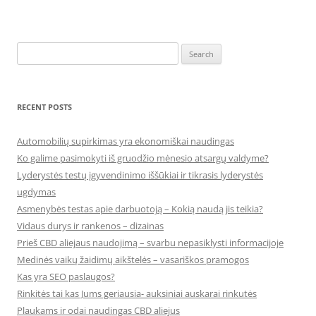
Search
for:
RECENT POSTS
Automobilių supirkimas yra ekonomiškai naudingas
Ko galime pasimokyti iš gruodžio mėnesio atsargų valdyme?
Lyderystės testų įgyvendinimo iššūkiai ir tikrasis lyderystės
ugdymas
Asmenybės testas apie darbuotoją – Kokią naudą jis teikia?
Vidaus durys ir rankenos – dizainas
Prieš CBD aliejaus naudojimą – svarbu nepasiklysti informacijoje
Medinės vaikų žaidimų aikštelės – vasariškos pramogos
Kas yra SEO paslaugos?
Rinkitės tai kas Jums geriausia- auksiniai auskarai rinkutės
Plaukams ir odai naudingas CBD aliejus