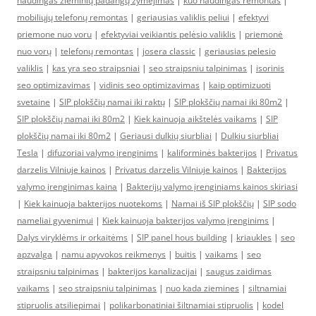
naudingas žieminių padangų žymėjimas
|
kuo naudingas remontas
|
mobiliųjų telefonų remontas
|
geriausias valiklis peliui
|
efektyvi
priemone nuo voru
|
efektyviai veikiantis pelėsio valiklis
|
priemonė
nuo vorų
|
telefonų remontas
|
josera classic
|
geriausias pelesio
valiklis
|
kas yra seo straipsniai
|
seo straipsniu talpinimas
|
isorinis
seo optimizavimas
|
vidinis seo optimizavimas
|
kaip optimizuoti
svetaine
|
SIP plokščių namai iki raktų
|
SIP plokščių namai iki 80m2
|
SIP plokščių namai iki 80m2
|
Kiek kainuoja aikštelės vaikams
|
SIP
plokščių namai iki 80m2
|
Geriausi dulkių siurbliai
|
Dulkiu siurbliai
Tesla
|
difuzoriai valymo įrenginims
|
kaliforminės bakterijos
|
Privatus
darzelis Vilniuje kainos
|
Privatus darzelis Vilniuje kainos
|
Bakterijos
valymo įrenginimas kaina
|
Bakterijų valymo įrenginiams kainos skiriasi
|
Kiek kainuoja bakterijos nuotekoms
|
Namai iš SIP plokščių
|
SIP sodo
nameliai gyvenimui
|
Kiek kainuoja bakterijos valymo įrenginims
|
Dalys viryklėms ir orkaitėms
|
SIP panel hous building
|
kriaukles
|
seo
apzvalga
|
namu apyvokos reikmenys
|
buitis
|
vaikams
|
seo
straipsniu talpinimas
|
bakterijos kanalizacijai
|
saugus zaidimas
vaikams
|
seo straipsniu talpinimas
|
nuo kada ziemines
|
siltnamiai
stipruolis atsiliepimai
|
polikarbonatiniai šiltnamiai stipruolis
|
kodel