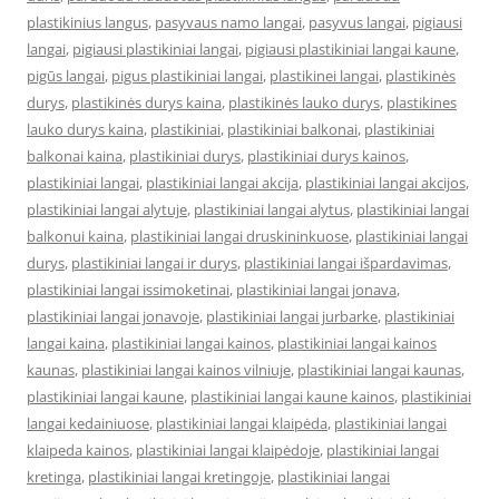
plastikinius langus
,
pasyvaus namo langai
,
pasyvus langai
,
pigiausi
langai
,
pigiausi plastikiniai langai
,
pigiausi plastikiniai langai kaune
,
pigūs langai
,
pigus plastikiniai langai
,
plastikinei langai
,
plastikinės
durys
,
plastikinės durys kaina
,
plastikinės lauko durys
,
plastikines
lauko durys kaina
,
plastikiniai
,
plastikiniai balkonai
,
plastikiniai
balkonai kaina
,
plastikiniai durys
,
plastikiniai durys kainos
,
plastikiniai langai
,
plastikiniai langai akcija
,
plastikiniai langai akcijos
,
plastikiniai langai alytuje
,
plastikiniai langai alytus
,
plastikiniai langai
balkonui kaina
,
plastikiniai langai druskininkuose
,
plastikiniai langai
durys
,
plastikiniai langai ir durys
,
plastikiniai langai išpardavimas
,
plastikiniai langai issimoketinai
,
plastikiniai langai jonava
,
plastikiniai langai jonavoje
,
plastikiniai langai jurbarke
,
plastikiniai
langai kaina
,
plastikiniai langai kainos
,
plastikiniai langai kainos
kaunas
,
plastikiniai langai kainos vilniuje
,
plastikiniai langai kaunas
,
plastikiniai langai kaune
,
plastikiniai langai kaune kainos
,
plastikiniai
langai kedainiuose
,
plastikiniai langai klaipėda
,
plastikiniai langai
klaipeda kainos
,
plastikiniai langai klaipėdoje
,
plastikiniai langai
kretinga
,
plastikiniai langai kretingoje
,
plastikiniai langai