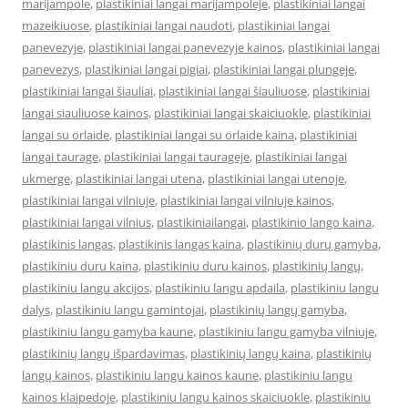
marijampole
,
plastikiniai langai marijampoleje
,
plastikiniai langai
mazeikiuose
,
plastikiniai langai naudoti
,
plastikiniai langai
panevezyje
,
plastikiniai langai panevezyje kainos
,
plastikiniai langai
panevezys
,
plastikiniai langai pigiai
,
plastikiniai langai plungeje
,
plastikiniai langai šiauliai
,
plastikiniai langai šiauliuose
,
plastikiniai
langai siauliuose kainos
,
plastikiniai langai skaiciuokle
,
plastikiniai
langai su orlaide
,
plastikiniai langai su orlaide kaina
,
plastikiniai
langai taurage
,
plastikiniai langai taurageje
,
plastikiniai langai
ukmerge
,
plastikiniai langai utena
,
plastikiniai langai utenoje
,
plastikiniai langai vilniuje
,
plastikiniai langai vilniuje kainos
,
plastikiniai langai vilnius
,
plastikiniailangai
,
plastikinio lango kaina
,
plastikinis langas
,
plastikinis langas kaina
,
plastikinių durų gamyba
,
plastikiniu duru kaina
,
plastikiniu duru kainos
,
plastikinių langų
,
plastikiniu langu akcijos
,
plastikiniu langu apdaila
,
plastikiniu langu
dalys
,
plastikiniu langu gamintojai
,
plastikinių langų gamyba
,
plastikiniu langu gamyba kaune
,
plastikiniu langu gamyba vilniuje
,
plastikinių langų išpardavimas
,
plastikinių langų kaina
,
plastikinių
langų kainos
,
plastikiniu langu kainos kaune
,
plastikiniu langu
kainos klaipedoje
,
plastikiniu langu kainos skaiciuokle
,
plastikiniu