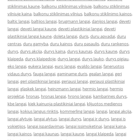
stiklinimas kaune
,
balkonų stiklinimas vilniuje
,
balkonų stiklinimas
vilniuje kaina
,
balkonu stiklinimas vilnius
,
balkonų stiklinimo kainos
,
baltic langai
,
baltijos langai
,
brugmann langai
,
danijos langai
,
deveti
langai
,
deveti langai kaune
,
deveti plastikiniai langai
,
deveti
plastikiniai langai kaune
,
doleta langai
,
duris
,
duru apvadai
,
duru
centras
,
durų gamyba
,
duru kainos
,
durų pasaulis
,
duru rankenos
,
durys
,
durys akcija
,
durys kaina
,
durys kaunas
,
durys kaune
,
durys
klaipeda
,
durys klaipedoje
,
durys langai
,
durys lauko
,
durys pigiau
,
eko langai
,
eukera langai
,
euro langai
,
evaldo langai
,
faneruotos
vidaus durys
,
fauga langai
,
gaminame duris
,
gealan langai
,
geri
langai
,
geri plastikiniai langai
,
geriausi langai
,
geriausi plastikiniai
langai
,
glaskek langai
,
heinzmann langai
,
hermio langai
,
hermio
projektai
,
hronas
,
hronas langai
,
hrono langai
,
kambarines durys
,
kbe langai
,
kiek kainuoja plastikiniai langai
,
klijuotos medienos
langai
,
kokius langus rinktis
,
kommerling langai
,
langai
,
langai akcija
,
langai alytuje
,
langai alytus
,
langai durys
,
langai ir durys
,
langai is
vokietijos
,
langai ispardavimas
,
langai issimoketinai
,
langai kaina
,
langai kainos
,
langai kaunas
,
langai kaune
,
langai klaipeda
,
langai