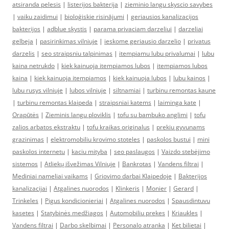
atsiranda pelesis
|
listerijos bakterija
|
zieminio langu skyscio savybes
|
vaiku zaidimui
|
bioloģiskie risinājumi
|
geriausios kanalizacijos
bakterijos
|
adblue skystis
|
parama privaciam darzeliui
|
darzeliai
gelbeja
|
pasirinkimas vilniuje
|
ieskome geriausio darzelio
|
privatus
darzelis
|
seo straipsniu talpinimas
|
itempiamu lubu privalumai
|
lubu
kaina netrukdo
|
kiek kainuoja itempiamos lubos
|
itempiamos lubos
kaina
|
kiek kainuoja itempiamos
|
kiek kainuoja lubos
|
lubu kainos
|
lubu rusys vilniuje
|
lubos vilniuje
|
siltnamiai
|
turbinu remontas kaune
|
turbinu remontas klaipeda
|
straipsniai katems
|
laiminga kate
|
Orapūtės
|
Zieminis langu ploviklis
|
tofu su bambuko anglimi
|
tofu
zalios arbatos ekstraktu
|
tofu kraikas originalus
|
prekiu gyvunams
grazinimas
|
elektromobiliu krovimo stoteles
|
paskolos bustui
|
mini
paskolos internetu
|
kaciu mityba
|
seo paslaugos
|
Vaizdo stebėjimo
sistemos
|
Atliekų išvežimas Vilniuje
|
Bankrotas
|
Vandens filtrai
|
Mediniai nameliai vaikams
|
Griovimo darbai Klaipedoje
|
Bakterijos
kanalizacijai
|
Atgalines nuorodos
|
Klinkeris
|
Monier
|
Gerard
|
Trinkeles
|
Pigus kondicionieriai
|
Atgalines nuorodos
|
Spausdintuvu
kasetes
|
Statybinės medžiagos
|
Automobiliu prekes
|
Kriaukles
|
Vandens filtrai
|
Darbo skelbimai
|
Personalo atranka
|
Ket bilietai
|