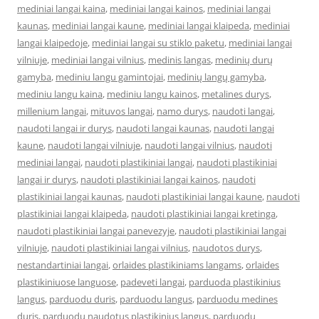
mediniai langai kaina
,
mediniai langai kainos
,
mediniai langai
kaunas
,
mediniai langai kaune
,
mediniai langai klaipeda
,
mediniai
langai klaipedoje
,
mediniai langai su stiklo paketu
,
mediniai langai
vilniuje
,
mediniai langai vilnius
,
medinis langas
,
medinių durų
gamyba
,
mediniu langu gamintojai
,
medinių langų gamyba
,
mediniu langu kaina
,
mediniu langu kainos
,
metalines durys
,
millenium langai
,
mituvos langai
,
namo durys
,
naudoti langai
,
naudoti langai ir durys
,
naudoti langai kaunas
,
naudoti langai
kaune
,
naudoti langai vilniuje
,
naudoti langai vilnius
,
naudoti
mediniai langai
,
naudoti plastikiniai langai
,
naudoti plastikiniai
langai ir durys
,
naudoti plastikiniai langai kainos
,
naudoti
plastikiniai langai kaunas
,
naudoti plastikiniai langai kaune
,
naudoti
plastikiniai langai klaipeda
,
naudoti plastikiniai langai kretinga
,
naudoti plastikiniai langai panevezyje
,
naudoti plastikiniai langai
vilniuje
,
naudoti plastikiniai langai vilnius
,
naudotos durys
,
nestandartiniai langai
,
orlaides plastikiniams langams
,
orlaides
plastikiniuose languose
,
padeveti langai
,
parduoda plastikinius
langus
,
parduodu duris
,
parduodu langus
,
parduodu medines
duris
,
parduodu naudotus plastikinius langus
,
parduodu