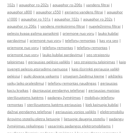
102s
|
aquaphor ro-202s
|
aquaphor ro-206s
|
vandens filtrai
|
aquaphor s800
|
aquaphor s550
|
geriamo vandens filtrai
|
aquaphor
s1000
|
aquaphor ro 101s
|
aquaphor 102s
|
aquaphor ro 202s
|
aquaphor ro 206s
|
vandens minkstinimo filtrai
|
nugeležinimo filtrai
|
pelesio kvapa galima panaikinti
|
priemone nuo voru
|
lauko kubilai
pardavimui
|
priemonė nuo vorų
|
telefonų remontas
|
kas yra seo
|
priemone nuo voru
|
telefonų remontas
|
telefonų remontas
|
priemonė nuo vorų
|
lauko kubilai pardavimui
|
seo straipsniu
talpinimas
|
geriausias pelėsio valiklis
|
seo straipsniu talpinimas
|
kaip
isvengti pelesio atsiradimo namuose
|
kaip išsirinkti geriausią valiklį
pelėsiui
|
puiki dovana vaikams
|
smagiam žaidimui kieme
|
aikštelės
vaikų laiko praleidimui
|
telefonų remontas naudingas
|
geriausias
kaciu kraikas
|
dazniausiai gendantys telefonai
|
geriausias maistas
sterilizuotoms katėms
|
padangų žymėjimas
|
mobiliųjų telefonų
remontas
|
sterilizuotoms katėms geriausias
|
kiek kainuoja kubilai
|
dažnai gendantys telefonai
|
geriausias vonios valiklis
|
elektromobiliu
ikrovimo stoteliu pletra lietuvoje
|
lietuvoje daugeja stoteliu
|
padangų
žymėjimas reikalingas
|
vasarinės padangos elektromobiliams
|