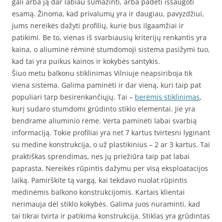
gali arba ją dar labiau sumažinti, arba padėti išsaugoti
esamą. Žinoma, kad privalumų yra ir daugiau, pavyzdžiui,
jums nereikės dažyti profilių, kurie bus ilgaamžiai ir
patikimi. Be to, vienas iš svarbiausių kriterijų renkantis yra
kaina, o aliuminė rėminė stumdomoji sistema pasižymi tuo,
kad tai yra puikus kainos ir kokybės santykis.
Šiuo metu balkonu stiklinimas Vilniuje neapsiriboja tik
viena sistema. Galima paminėti ir dar vieną, kuri taip pat
populiari tarp besirenkančiųjų. Tai –
berėmis stiklinimas
,
kurį sudaro stumdomi grūdinto stiklo elementai. Jie yra
bendrame aliuminio rėme. Verta paminėti labai svarbią
informaciją. Tokie profiliai yra net 7 kartus tvirtesni lyginant
su medine konstrukcija, o už plastikinius – 2 ar 3 kartus. Tai
praktiškas sprendimas, nes jų priežiūra taip pat labai
paprasta. Nereikės rūpintis dažymu per visą eksploatacijos
laiką. Pamirškite tą vargą, kai tekdavo nuolat rūpintis
medinėmis balkono konstrukcijomis. Kartais klientai
nerimauja dėl stiklo kokybės. Galima juos nuraminti, kad
tai tikrai tvirta ir patikima konstrukcija. Stiklas yra grūdintas