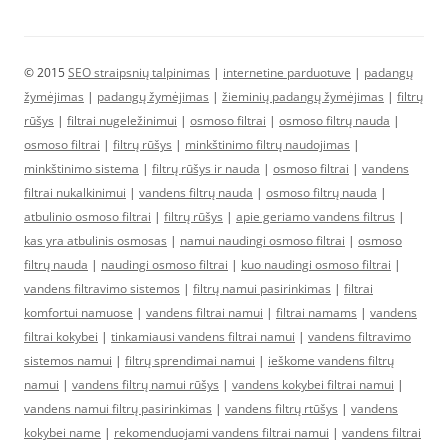
© 2015
SEO straipsnių talpinimas
|
internetine parduotuve
|
padangų
žymėjimas
|
padangų žymėjimas
|
žieminių padangų žymėjimas
|
filtrų
rūšys
|
filtrai nugeležinimui
|
osmoso filtrai
|
osmoso filtrų nauda
|
osmoso filtrai
|
filtrų rūšys
|
minkštinimo filtrų naudojimas
|
minkštinimo sistema
|
filtrų rūšys ir nauda
|
osmoso filtrai
|
vandens
filtrai nukalkinimui
|
vandens filtrų nauda
|
osmoso filtrų nauda
|
atbulinio osmoso filtrai
|
filtrų rūšys
|
apie geriamo vandens filtrus
|
kas yra atbulinis osmosas
|
namui naudingi osmoso filtrai
|
osmoso
filtrų nauda
|
naudingi osmoso filtrai
|
kuo naudingi osmoso filtrai
|
vandens filtravimo sistemos
|
filtrų namui pasirinkimas
|
filtrai
komfortui namuose
|
vandens filtrai namui
|
filtrai namams
|
vandens
filtrai kokybei
|
tinkamiausi vandens filtrai namui
|
vandens filtravimo
sistemos namui
|
filtrų sprendimai namui
|
ieškome vandens filtrų
namui
|
vandens filtrų namui rūšys
|
vandens kokybei filtrai namui
|
vandens namui filtrų pasirinkimas
|
vandens filtrų rtūšys
|
vandens
kokybei name
|
rekomenduojami vandens filtrai namui
|
vandens filtrai