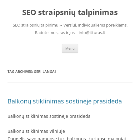
Skip
to
SEO straipsnių talpinimas
content
SEO straipsnių talpinimui – Verslui, Individualiems poreikiams.
Radote mus, ras ir Jus – info@itturas.lt
Menu
TAG ARCHIVES:
GERI LANGAI
Balkonų stiklinimas sostinėje prasideda
Balkonų stiklinimas sostinėje prasideda
Balkonu stiklinimas Vilniuje
Daugelis savo namuose turi balkonus, kuriuose maloniai