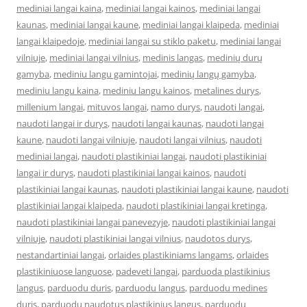
mediniai langai kaina
,
mediniai langai kainos
,
mediniai langai
kaunas
,
mediniai langai kaune
,
mediniai langai klaipeda
,
mediniai
langai klaipedoje
,
mediniai langai su stiklo paketu
,
mediniai langai
vilniuje
,
mediniai langai vilnius
,
medinis langas
,
medinių durų
gamyba
,
mediniu langu gamintojai
,
medinių langų gamyba
,
mediniu langu kaina
,
mediniu langu kainos
,
metalines durys
,
millenium langai
,
mituvos langai
,
namo durys
,
naudoti langai
,
naudoti langai ir durys
,
naudoti langai kaunas
,
naudoti langai
kaune
,
naudoti langai vilniuje
,
naudoti langai vilnius
,
naudoti
mediniai langai
,
naudoti plastikiniai langai
,
naudoti plastikiniai
langai ir durys
,
naudoti plastikiniai langai kainos
,
naudoti
plastikiniai langai kaunas
,
naudoti plastikiniai langai kaune
,
naudoti
plastikiniai langai klaipeda
,
naudoti plastikiniai langai kretinga
,
naudoti plastikiniai langai panevezyje
,
naudoti plastikiniai langai
vilniuje
,
naudoti plastikiniai langai vilnius
,
naudotos durys
,
nestandartiniai langai
,
orlaides plastikiniams langams
,
orlaides
plastikiniuose languose
,
padeveti langai
,
parduoda plastikinius
langus
,
parduodu duris
,
parduodu langus
,
parduodu medines
duris
,
parduodu naudotus plastikinius langus
,
parduodu