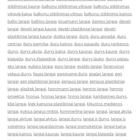
stiklinimas kaune
,
balkonų stiklinimas vilniuje
,
balkonų stiklinimas
vilniuje kaina
,
balkonu stiklinimas vilnius
,
balkonų stiklinimo kainos
,
baltic langai
,
baltijos langai
,
brugmann langai
,
danijos langai
,
deveti
langai
,
deveti langai kaune
,
deveti plastikiniai langai
,
deveti
plastikiniai langai kaune
,
doleta langai
,
duris
,
duru apvadai
,
duru
centras
,
durų gamyba
,
duru kainos
,
durų pasaulis
,
duru rankenos
,
durys
,
durys akcija
,
durys kaina
,
durys kaunas
,
durys kaune
,
durys
klaipeda
,
durys klaipedoje
,
durys langai
,
durys lauko
,
durys pigiau
,
eko langai
,
eukera langai
,
euro langai
,
evaldo langai
,
faneruotos
vidaus durys
,
fauga langai
,
gaminame duris
,
gealan langai
,
geri
langai
,
geri plastikiniai langai
,
geriausi langai
,
geriausi plastikiniai
langai
,
glaskek langai
,
heinzmann langai
,
hermio langai
,
hermio
projektai
,
hronas
,
hronas langai
,
hrono langai
,
kambarines durys
,
kbe langai
,
kiek kainuoja plastikiniai langai
,
klijuotos medienos
langai
,
kokius langus rinktis
,
kommerling langai
,
langai
,
langai akcija
,
langai alytuje
,
langai alytus
,
langai durys
,
langai ir durys
,
langai is
vokietijos
,
langai ispardavimas
,
langai issimoketinai
,
langai kaina
,
langai kainos
,
langai kaunas
,
langai kaune
,
langai klaipeda
,
langai