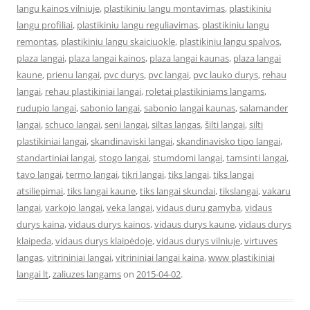
langu kainos vilniuje
,
plastikiniu langu montavimas
,
plastikiniu
langu profiliai
,
plastikiniu langu reguliavimas
,
plastikiniu langu
remontas
,
plastikiniu langu skaiciuokle
,
plastikiniu langu spalvos
,
plaza langai
,
plaza langai kainos
,
plaza langai kaunas
,
plaza langai
kaune
,
prienu langai
,
pvc durys
,
pvc langai
,
pvc lauko durys
,
rehau
langai
,
rehau plastikiniai langai
,
roletai plastikiniams langams
,
rudupio langai
,
sabonio langai
,
sabonio langai kaunas
,
salamander
langai
,
schuco langai
,
seni langai
,
siltas langas
,
šilti langai
,
silti
plastikiniai langai
,
skandinaviski langai
,
skandinavisko tipo langai
,
standartiniai langai
,
stogo langai
,
stumdomi langai
,
tamsinti langai
,
tavo langai
,
termo langai
,
tikri langai
,
tiks langai
,
tiks langai
atsiliepimai
,
tiks langai kaune
,
tiks langai skundai
,
tikslangai
,
vakaru
langai
,
varkojo langai
,
veka langai
,
vidaus durų gamyba
,
vidaus
durys kaina
,
vidaus durys kainos
,
vidaus durys kaune
,
vidaus durys
klaipeda
,
vidaus durys klaipėdoje
,
vidaus durys vilniuje
,
virtuves
langas
,
vitrininiai langai
,
vitrininiai langai kaina
,
www plastikiniai
langai lt
,
zaliuzes langams
on
2015-04-02
.