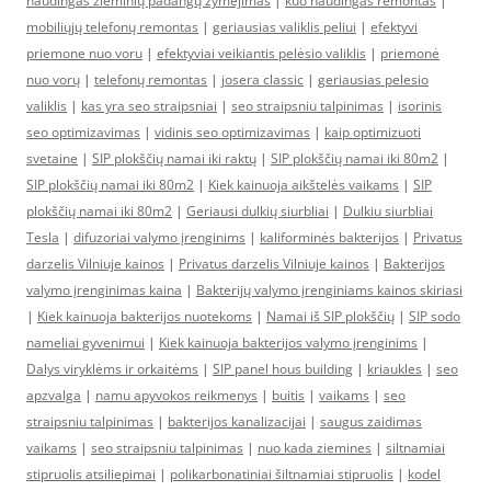
naudingas žieminių padangų žymėjimas
|
kuo naudingas remontas
|
mobiliųjų telefonų remontas
|
geriausias valiklis peliui
|
efektyvi
priemone nuo voru
|
efektyviai veikiantis pelėsio valiklis
|
priemonė
nuo vorų
|
telefonų remontas
|
josera classic
|
geriausias pelesio
valiklis
|
kas yra seo straipsniai
|
seo straipsniu talpinimas
|
isorinis
seo optimizavimas
|
vidinis seo optimizavimas
|
kaip optimizuoti
svetaine
|
SIP plokščių namai iki raktų
|
SIP plokščių namai iki 80m2
|
SIP plokščių namai iki 80m2
|
Kiek kainuoja aikštelės vaikams
|
SIP
plokščių namai iki 80m2
|
Geriausi dulkių siurbliai
|
Dulkiu siurbliai
Tesla
|
difuzoriai valymo įrenginims
|
kaliforminės bakterijos
|
Privatus
darzelis Vilniuje kainos
|
Privatus darzelis Vilniuje kainos
|
Bakterijos
valymo įrenginimas kaina
|
Bakterijų valymo įrenginiams kainos skiriasi
|
Kiek kainuoja bakterijos nuotekoms
|
Namai iš SIP plokščių
|
SIP sodo
nameliai gyvenimui
|
Kiek kainuoja bakterijos valymo įrenginims
|
Dalys viryklėms ir orkaitėms
|
SIP panel hous building
|
kriaukles
|
seo
apzvalga
|
namu apyvokos reikmenys
|
buitis
|
vaikams
|
seo
straipsniu talpinimas
|
bakterijos kanalizacijai
|
saugus zaidimas
vaikams
|
seo straipsniu talpinimas
|
nuo kada ziemines
|
siltnamiai
stipruolis atsiliepimai
|
polikarbonatiniai šiltnamiai stipruolis
|
kodel