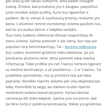
gali arba ją dar labiau sumažinti, arba padėti išsaugoti
esamą. Žinoma, kad privalumų yra ir daugiau, pavyzdžiui,
jums nereikės dažyti profilių, kurie bus ilgaamžiai ir
patikimi. Be to, vienas iš svarbiausių kriterijų renkantis yra
kaina, o aliuminė rėminė stumdomoji sistema pasižymi tuo,
kad tai yra puikus kainos ir kokybės santykis.
Šiuo metu balkonu stiklinimas Vilniuje neapsiriboja tik
viena sistema. Galima paminėti ir dar vieną, kuri taip pat
populiari tarp besirenkančiųjų. Tai –
berėmis stiklinimas
,
kurį sudaro stumdomi grūdinto stiklo elementai. Jie yra
bendrame aliuminio rėme. Verta paminėti labai svarbią
informaciją. Tokie profiliai yra net 7 kartus tvirtesni lyginant
su medine konstrukcija, o už plastikinius – 2 ar 3 kartus. Tai
praktiškas sprendimas, nes jų priežiūra taip pat labai
paprasta. Nereikės rūpintis dažymu per visą eksploatacijos
laiką. Pamirškite tą vargą, kai tekdavo nuolat rūpintis
medinėmis balkono konstrukcijomis. Kartais klientai
nerimauja dėl stiklo kokybės. Galima juos nuraminti, kad
tai tikrai tvirta ir patikima konstrukcija. Stiklas yra grūdintas