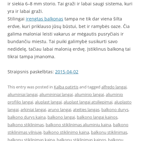
ir siekia 6–8 mm storio. Tai graži ir labai saugi sistema, kuri
yra ir labai graži.
Stilingai
įrengtas balkonas
tampa ne tik dar viena šilta
erdve, kuri priklauso jūsų būstui, bet ir ramybės oaze. Čia
galima maloniai leisti vakarus ar mėgautis pusryčiais ir
bundančiu miestu. Tai puiki galimybė susikurti savo
nedidelę, tačiau labai malonią erdvę. Įstiklinus balkoną tai
tikrai tampa įmanoma.
Straipsnis paskelbtas:
2015-04-02
This entry was posted in
Kalba patirtis
and tagged
alfredo langai
,
aliuminiai langai
,
aliumininiai langai
,
aliuminio langai
,
aliuminio
profilio langai
,
aluplast langai
,
aluplast langai atsiliepimai
,
aluplasto
langai
,
arkiniai langai
,
aruno langai
,
ateities langas
,
balkono durys
,
balkono durys kaina
,
balkono langai
,
balkono langai kainos
,
balkono stiklinimas
,
balkono stiklinimas aliuminiu kaina
,
balkono
stiklinimas vilniuje
,
balkono stiklinimo kaina
,
balkonų stiklinimas
,
balkonų stiklinimas kaina
,
balkonu stiklinimas kainos
,
balkonų