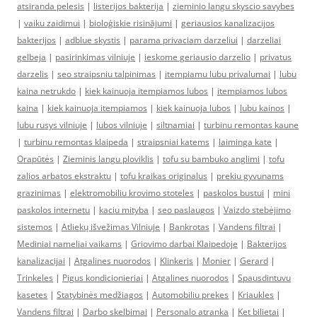
atsiranda pelesis
|
listerijos bakterija
|
zieminio langu skyscio savybes
|
vaiku zaidimui
|
bioloģiskie risinājumi
|
geriausios kanalizacijos
bakterijos
|
adblue skystis
|
parama privaciam darzeliui
|
darzeliai
gelbeja
|
pasirinkimas vilniuje
|
ieskome geriausio darzelio
|
privatus
darzelis
|
seo straipsniu talpinimas
|
itempiamu lubu privalumai
|
lubu
kaina netrukdo
|
kiek kainuoja itempiamos lubos
|
itempiamos lubos
kaina
|
kiek kainuoja itempiamos
|
kiek kainuoja lubos
|
lubu kainos
|
lubu rusys vilniuje
|
lubos vilniuje
|
siltnamiai
|
turbinu remontas kaune
|
turbinu remontas klaipeda
|
straipsniai katems
|
laiminga kate
|
Orapūtės
|
Zieminis langu ploviklis
|
tofu su bambuko anglimi
|
tofu
zalios arbatos ekstraktu
|
tofu kraikas originalus
|
prekiu gyvunams
grazinimas
|
elektromobiliu krovimo stoteles
|
paskolos bustui
|
mini
paskolos internetu
|
kaciu mityba
|
seo paslaugos
|
Vaizdo stebėjimo
sistemos
|
Atliekų išvežimas Vilniuje
|
Bankrotas
|
Vandens filtrai
|
Mediniai nameliai vaikams
|
Griovimo darbai Klaipedoje
|
Bakterijos
kanalizacijai
|
Atgalines nuorodos
|
Klinkeris
|
Monier
|
Gerard
|
Trinkeles
|
Pigus kondicionieriai
|
Atgalines nuorodos
|
Spausdintuvu
kasetes
|
Statybinės medžiagos
|
Automobiliu prekes
|
Kriaukles
|
Vandens filtrai
|
Darbo skelbimai
|
Personalo atranka
|
Ket bilietai
|