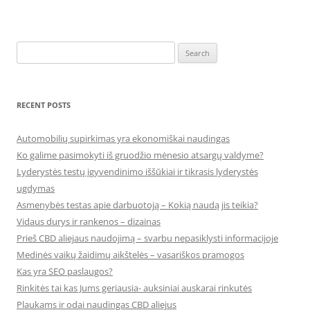
Search
for:
RECENT POSTS
Automobilių supirkimas yra ekonomiškai naudingas
Ko galime pasimokyti iš gruodžio mėnesio atsargų valdyme?
Lyderystės testų įgyvendinimo iššūkiai ir tikrasis lyderystės
ugdymas
Asmenybės testas apie darbuotoją – Kokią naudą jis teikia?
Vidaus durys ir rankenos – dizainas
Prieš CBD aliejaus naudojimą – svarbu nepasiklysti informacijoje
Medinės vaikų žaidimų aikštelės – vasariškos pramogos
Kas yra SEO paslaugos?
Rinkitės tai kas Jums geriausia- auksiniai auskarai rinkutės
Plaukams ir odai naudingas CBD aliejus