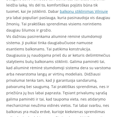
leidžia laiką. Vis dėl to, komfortiškas pojūtis būna tik
tuomet, kai jie įstiklinti. Dabar
balkonu stiklinimas Vilniuje
yra labai populiari paslauga, kuria pasinaudoja vis daugiau
žmonių. Tai praktiškas sprendimas visiems norintiems
daugiau šilumos ir grožio.
Vis dažniau pasirenkama aliuminė rėminė stumdomoji
sistema. Ji puikiai tinka daugiabučiuose namuose
esantiems balkonams. Tai patikima konstrukcija.
Daugiausia jų naudojama prieš du ar keturis dešimtmečius
statytiems butų balkonams stiklinti. Galima paminėti tai,
kad aliuminė rėminė stumdomoji sistema dera su varstoma
arba nevarstoma langų ar virtinų modeliais. Didžiausi
privalumai tenka tam, kad ji garantuoja sandarumą,
patvarumą bei saugumą. Tai praktiškas sprendimas, nes ir
priežiūra jų bus labai paprasta. Tęsiant privalumų sąrašą
galima paminėti ir tai, kad taupoma vieta, nes atidarymo
mechanizmai neužima vidinės vietos. Tai labai svarbu, nes
balkonas yra maža erdvė, kurioje kiekvienas sprendimas