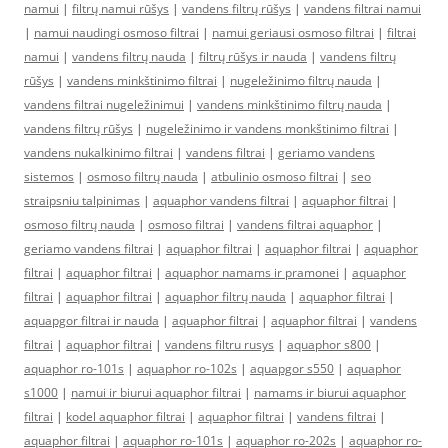
namui
|
filtrų namui rūšys
|
vandens filtrų rūšys
|
vandens filtrai namui
|
namui naudingi osmoso filtrai
|
namui geriausi osmoso filtrai
|
filtrai
namui
|
vandens filtrų nauda
|
filtrų rūšys ir nauda
|
vandens filtrų
rūšys
|
vandens minkštinimo filtrai
|
nugeležinimo filtrų nauda
|
vandens filtrai nugeležinimui
|
vandens minkštinimo filtrų nauda
|
vandens filtrų rūšys
|
nugeležinimo ir vandens monkštinimo filtrai
|
vandens nukalkinimo filtrai
|
vandens filtrai
|
geriamo vandens
sistemos
|
osmoso filtrų nauda
|
atbulinio osmoso filtrai
|
seo
straipsniu talpinimas
|
aquaphor vandens filtrai
|
aquaphor filtrai
|
osmoso filtrų nauda
|
osmoso filtrai
|
vandens filtrai aquaphor
|
geriamo vandens filtrai
|
aquaphor filtrai
|
aquaphor filtrai
|
aquaphor
filtrai
|
aquaphor filtrai
|
aquaphor namams ir pramonei
|
aquaphor
filtrai
|
aquaphor filtrai
|
aquaphor filtrų nauda
|
aquaphor filtrai
|
aquapgor filtrai ir nauda
|
aquaphor filtrai
|
aquaphor filtrai
|
vandens
filtrai
|
aquaphor filtrai
|
vandens filtru rusys
|
aquaphor s800
|
aquaphor ro-101s
|
aquaphor ro-102s
|
aquapgor s550
|
aquaphor
s1000
|
namui ir biurui aquaphor filtrai
|
namams ir biurui aquaphor
filtrai
|
kodel aquaphor filtrai
|
aquaphor filtrai
|
vandens filtrai
|
aquaphor filtrai
|
aquaphor ro-101s
|
aquaphor ro-202s
|
aquaphor ro-