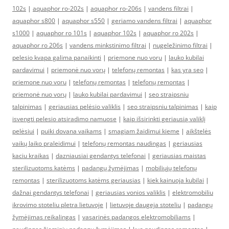
102s
|
aquaphor ro-202s
|
aquaphor ro-206s
|
vandens filtrai
|
aquaphor s800
|
aquaphor s550
|
geriamo vandens filtrai
|
aquaphor
s1000
|
aquaphor ro 101s
|
aquaphor 102s
|
aquaphor ro 202s
|
aquaphor ro 206s
|
vandens minkstinimo filtrai
|
nugeležinimo filtrai
|
pelesio kvapa galima panaikinti
|
priemone nuo voru
|
lauko kubilai
pardavimui
|
priemonė nuo vorų
|
telefonų remontas
|
kas yra seo
|
priemone nuo voru
|
telefonų remontas
|
telefonų remontas
|
priemonė nuo vorų
|
lauko kubilai pardavimui
|
seo straipsniu
talpinimas
|
geriausias pelėsio valiklis
|
seo straipsniu talpinimas
|
kaip
isvengti pelesio atsiradimo namuose
|
kaip išsirinkti geriausią valiklį
pelėsiui
|
puiki dovana vaikams
|
smagiam žaidimui kieme
|
aikštelės
vaikų laiko praleidimui
|
telefonų remontas naudingas
|
geriausias
kaciu kraikas
|
dazniausiai gendantys telefonai
|
geriausias maistas
sterilizuotoms katėms
|
padangų žymėjimas
|
mobiliųjų telefonų
remontas
|
sterilizuotoms katėms geriausias
|
kiek kainuoja kubilai
|
dažnai gendantys telefonai
|
geriausias vonios valiklis
|
elektromobiliu
ikrovimo stoteliu pletra lietuvoje
|
lietuvoje daugeja stoteliu
|
padangų
žymėjimas reikalingas
|
vasarinės padangos elektromobiliams
|