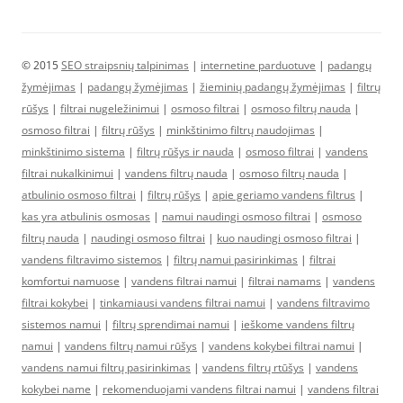
© 2015
SEO straipsnių talpinimas
|
internetine parduotuve
|
padangų
žymėjimas
|
padangų žymėjimas
|
žieminių padangų žymėjimas
|
filtrų
rūšys
|
filtrai nugeležinimui
|
osmoso filtrai
|
osmoso filtrų nauda
|
osmoso filtrai
|
filtrų rūšys
|
minkštinimo filtrų naudojimas
|
minkštinimo sistema
|
filtrų rūšys ir nauda
|
osmoso filtrai
|
vandens
filtrai nukalkinimui
|
vandens filtrų nauda
|
osmoso filtrų nauda
|
atbulinio osmoso filtrai
|
filtrų rūšys
|
apie geriamo vandens filtrus
|
kas yra atbulinis osmosas
|
namui naudingi osmoso filtrai
|
osmoso
filtrų nauda
|
naudingi osmoso filtrai
|
kuo naudingi osmoso filtrai
|
vandens filtravimo sistemos
|
filtrų namui pasirinkimas
|
filtrai
komfortui namuose
|
vandens filtrai namui
|
filtrai namams
|
vandens
filtrai kokybei
|
tinkamiausi vandens filtrai namui
|
vandens filtravimo
sistemos namui
|
filtrų sprendimai namui
|
ieškome vandens filtrų
namui
|
vandens filtrų namui rūšys
|
vandens kokybei filtrai namui
|
vandens namui filtrų pasirinkimas
|
vandens filtrų rtūšys
|
vandens
kokybei name
|
rekomenduojami vandens filtrai namui
|
vandens filtrai