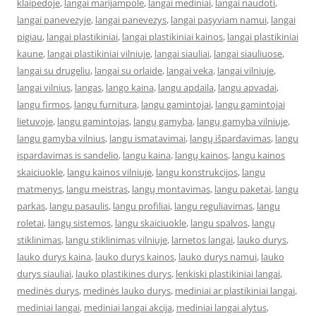
klaipedoje
,
langai marijampole
,
langai mediniai
,
langai naudoti
,
langai panevezyje
,
langai panevezys
,
langai pasyviam namui
,
langai
pigiau
,
langai plastikiniai
,
langai plastikiniai kainos
,
langai plastikiniai
kaune
,
langai plastikiniai vilniuje
,
langai siauliai
,
langai siauliuose
,
langai su drugeliu
,
langai su orlaide
,
langai veka
,
langai vilniuje
,
langai vilnius
,
langas
,
lango kaina
,
langu apdaila
,
langu apvadai
,
langu firmos
,
langu furnitura
,
langu gamintojai
,
langu gamintojai
lietuvoje
,
langu gamintojas
,
langų gamyba
,
langų gamyba vilniuje
,
langu gamyba vilnius
,
langu ismatavimai
,
langų išpardavimas
,
langu
ispardavimas is sandelio
,
langu kaina
,
langų kainos
,
langu kainos
skaiciuokle
,
langu kainos vilniuje
,
langu konstrukcijos
,
langu
matmenys
,
langu meistras
,
langų montavimas
,
langu paketai
,
langu
parkas
,
langu pasaulis
,
langu profiliai
,
langu reguliavimas
,
langu
roletai
,
langų sistemos
,
langu skaiciuokle
,
langu spalvos
,
langų
stiklinimas
,
langu stiklinimas vilniuje
,
larnetos langai
,
lauko durys
,
lauko durys kaina
,
lauko durys kainos
,
lauko durys namui
,
lauko
durys siauliai
,
lauko plastikines durys
,
lenkiski plastikiniai langai
,
medinės durys
,
medinės lauko durys
,
mediniai ar plastikiniai langai
,
mediniai langai
,
mediniai langai akcija
,
mediniai langai alytus
,