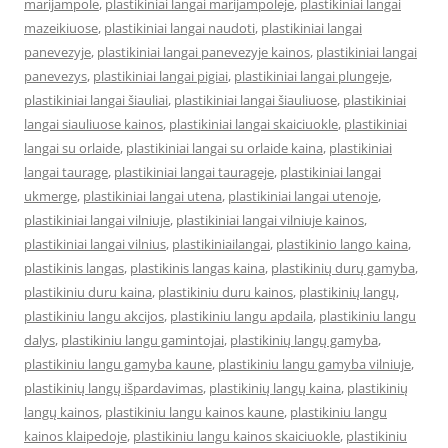
marijampole
,
plastikiniai langai marijampoleje
,
plastikiniai langai
mazeikiuose
,
plastikiniai langai naudoti
,
plastikiniai langai
panevezyje
,
plastikiniai langai panevezyje kainos
,
plastikiniai langai
panevezys
,
plastikiniai langai pigiai
,
plastikiniai langai plungeje
,
plastikiniai langai šiauliai
,
plastikiniai langai šiauliuose
,
plastikiniai
langai siauliuose kainos
,
plastikiniai langai skaiciuokle
,
plastikiniai
langai su orlaide
,
plastikiniai langai su orlaide kaina
,
plastikiniai
langai taurage
,
plastikiniai langai taurageje
,
plastikiniai langai
ukmerge
,
plastikiniai langai utena
,
plastikiniai langai utenoje
,
plastikiniai langai vilniuje
,
plastikiniai langai vilniuje kainos
,
plastikiniai langai vilnius
,
plastikiniailangai
,
plastikinio lango kaina
,
plastikinis langas
,
plastikinis langas kaina
,
plastikinių durų gamyba
,
plastikiniu duru kaina
,
plastikiniu duru kainos
,
plastikinių langų
,
plastikiniu langu akcijos
,
plastikiniu langu apdaila
,
plastikiniu langu
dalys
,
plastikiniu langu gamintojai
,
plastikinių langų gamyba
,
plastikiniu langu gamyba kaune
,
plastikiniu langu gamyba vilniuje
,
plastikinių langų išpardavimas
,
plastikinių langų kaina
,
plastikinių
langų kainos
,
plastikiniu langu kainos kaune
,
plastikiniu langu
kainos klaipedoje
,
plastikiniu langu kainos skaiciuokle
,
plastikiniu