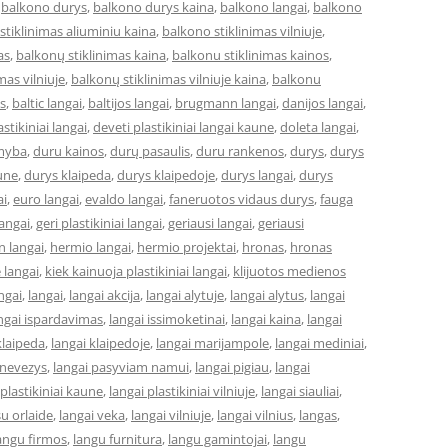
,
balkono durys
,
balkono durys kaina
,
balkono langai
,
balkono
stiklinimas aliuminiu kaina
,
balkono stiklinimas vilniuje
,
as
,
balkonų stiklinimas kaina
,
balkonu stiklinimas kainos
,
mas vilniuje
,
balkonų stiklinimas vilniuje kaina
,
balkonu
s
,
baltic langai
,
baltijos langai
,
brugmann langai
,
danijos langai
,
astikiniai langai
,
deveti plastikiniai langai kaune
,
doleta langai
,
myba
,
duru kainos
,
durų pasaulis
,
duru rankenos
,
durys
,
durys
une
,
durys klaipeda
,
durys klaipedoje
,
durys langai
,
durys
ai
,
euro langai
,
evaldo langai
,
faneruotos vidaus durys
,
fauga
langai
,
geri plastikiniai langai
,
geriausi langai
,
geriausi
 langai
,
hermio langai
,
hermio projektai
,
hronas
,
hronas
 langai
,
kiek kainuoja plastikiniai langai
,
klijuotos medienos
ngai
,
langai
,
langai akcija
,
langai alytuje
,
langai alytus
,
langai
ngai ispardavimas
,
langai issimoketinai
,
langai kaina
,
langai
klaipeda
,
langai klaipedoje
,
langai marijampole
,
langai mediniai
,
anevezys
,
langai pasyviam namui
,
langai pigiau
,
langai
 plastikiniai kaune
,
langai plastikiniai vilniuje
,
langai siauliai
,
su orlaide
,
langai veka
,
langai vilniuje
,
langai vilnius
,
langas
,
angu firmos
,
langu furnitura
,
langu gamintojai
,
langu