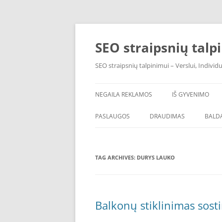
Skip
to
content
SEO straipsnių talp
SEO straipsnių talpinimui – Verslui, Individ
NEGAILA REKLAMOS
IŠ GYVENIMO
PASLAUGOS
DRAUDIMAS
BALDA
TAG ARCHIVES:
DURYS LAUKO
Balkonų stiklinimas sost