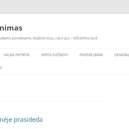
inimas
ualiems poreikiams. Radote mus, ras ir Jus – info@itturas.lt
KALBA PATIRTIS
VERTA SUŽINOTI
PASISKELBKIM
GENERA
I
inėje prasideda