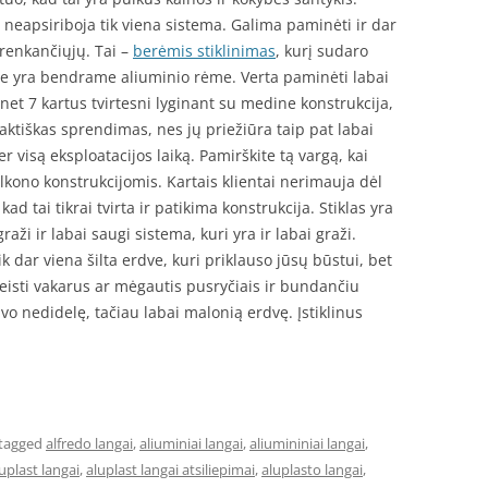
 neapsiriboja tik viena sistema. Galima paminėti ir dar
irenkančiųjų. Tai –
berėmis stiklinimas
, kurį sudaro
ie yra bendrame aliuminio rėme. Verta paminėti labai
a net 7 kartus tvirtesni lyginant su medine konstrukcija,
praktiškas sprendimas, nes jų priežiūra taip pat labai
 visą eksploatacijos laiką. Pamirškite tą vargą, kai
kono konstrukcijomis. Kartais klientai nerimauja dėl
ad tai tikrai tvirta ir patikima konstrukcija. Stiklas yra
raži ir labai saugi sistema, kuri yra ir labai graži.
 dar viena šilta erdve, kuri priklauso jūsų būstui, bet
eisti vakarus ar mėgautis pusryčiais ir bundančiu
vo nedidelę, tačiau labai malonią erdvę. Įstiklinus
tagged
alfredo langai
,
aliuminiai langai
,
aliumininiai langai
,
uplast langai
,
aluplast langai atsiliepimai
,
aluplasto langai
,