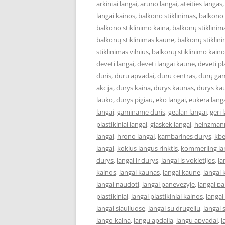
arkiniai langai
,
aruno langai
,
ateities langas
langai kainos
,
balkono stiklinimas
,
balkono 
balkono stiklinimo kaina
,
balkonų stiklinim
balkonų stiklinimas kaune
,
balkonų stiklini
stiklinimas vilnius
,
balkonų stiklinimo kaino
deveti langai
,
deveti langai kaune
,
deveti pl
duris
,
duru apvadai
,
duru centras
,
durų ga
akcija
,
durys kaina
,
durys kaunas
,
durys ka
lauko
,
durys pigiau
,
eko langai
,
eukera lang
langai
,
gaminame duris
,
gealan langai
,
geri 
plastikiniai langai
,
glaskek langai
,
heinzmann
langai
,
hrono langai
,
kambarines durys
,
kbe
langai
,
kokius langus rinktis
,
kommerling la
durys
,
langai ir durys
,
langai is vokietijos
,
la
kainos
,
langai kaunas
,
langai kaune
,
langai 
langai naudoti
,
langai panevezyje
,
langai p
plastikiniai
,
langai plastikiniai kainos
,
langai
langai siauliuose
,
langai su drugeliu
,
langai 
lango kaina
,
langu apdaila
,
langu apvadai
,
l