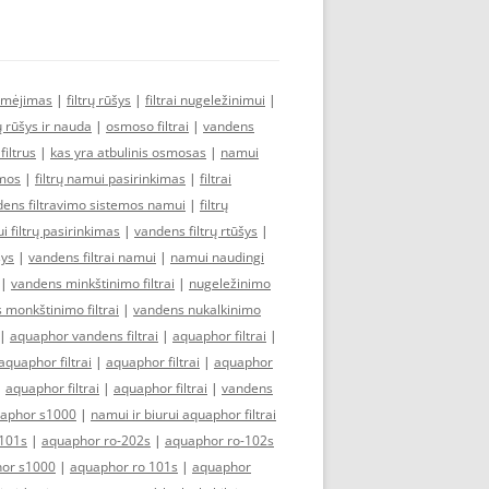
ymėjimas
|
filtrų rūšys
|
filtrai nugeležinimui
|
rų rūšys ir nauda
|
osmoso filtrai
|
vandens
iltrus
|
kas yra atbulinis osmosas
|
namui
emos
|
filtrų namui pasirinkimas
|
filtrai
ens filtravimo sistemos namui
|
filtrų
 filtrų pasirinkimas
|
vandens filtrų rtūšys
|
šys
|
vandens filtrai namui
|
namui naudingi
|
vandens minkštinimo filtrai
|
nugeležinimo
 monkštinimo filtrai
|
vandens nukalkinimo
|
aquaphor vandens filtrai
|
aquaphor filtrai
|
aquaphor filtrai
|
aquaphor filtrai
|
aquaphor
|
aquaphor filtrai
|
aquaphor filtrai
|
vandens
aphor s1000
|
namui ir biurui aquaphor filtrai
101s
|
aquaphor ro-202s
|
aquaphor ro-102s
or s1000
|
aquaphor ro 101s
|
aquaphor