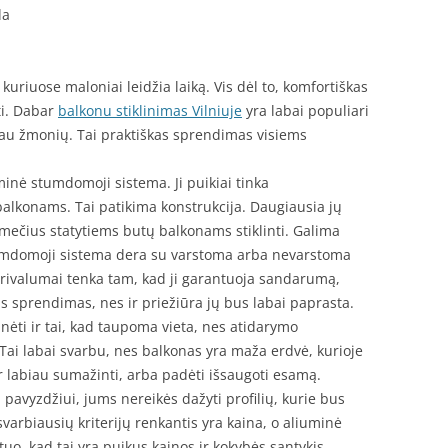
da
uriuose maloniai leidžia laiką. Vis dėl to, komfortiškas
nti. Dabar
balkonu stiklinimas Vilniuje
yra labai populiari
iau žmonių. Tai praktiškas sprendimas visiems
nė stumdomoji sistema. Ji puikiai tinka
lkonams. Tai patikima konstrukcija. Daugiausia jų
mečius statytiems butų balkonams stiklinti. Galima
tumdomoji sistema dera su varstoma arba nevarstoma
 privalumai tenka tam, kad ji garantuoja sandarumą,
 sprendimas, nes ir priežiūra jų bus labai paprasta.
ėti ir tai, kad taupoma vieta, nes atidarymo
ai labai svarbu, nes balkonas yra maža erdvė, kurioje
r labiau sumažinti, arba padėti išsaugoti esamą.
pavyzdžiui, jums nereikės dažyti profilių, kurie bus
 svarbiausių kriterijų renkantis yra kaina, o aliuminė
o, kad tai yra puikus kainos ir kokybės santykis.