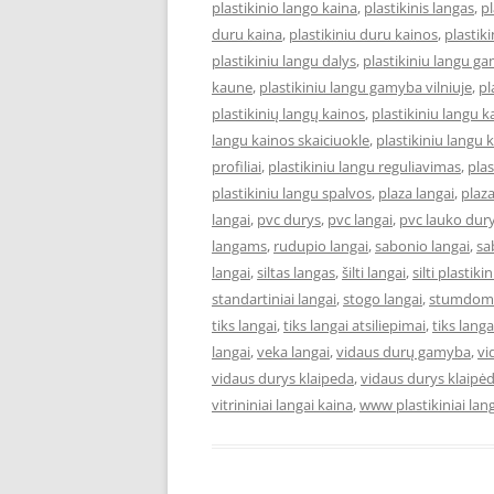
plastikinio lango kaina
,
plastikinis langas
,
pl
duru kaina
,
plastikiniu duru kainos
,
plastik
plastikiniu langu dalys
,
plastikiniu langu ga
kaune
,
plastikiniu langu gamyba vilniuje
,
pl
plastikinių langų kainos
,
plastikiniu langu 
langu kainos skaiciuokle
,
plastikiniu langu k
profiliai
,
plastikiniu langu reguliavimas
,
pla
plastikiniu langu spalvos
,
plaza langai
,
plaza
langai
,
pvc durys
,
pvc langai
,
pvc lauko dur
langams
,
rudupio langai
,
sabonio langai
,
sa
langai
,
siltas langas
,
šilti langai
,
silti plastiki
standartiniai langai
,
stogo langai
,
stumdomi
tiks langai
,
tiks langai atsiliepimai
,
tiks lang
langai
,
veka langai
,
vidaus durų gamyba
,
vi
vidaus durys klaipeda
,
vidaus durys klaipė
vitrininiai langai kaina
,
www plastikiniai lang