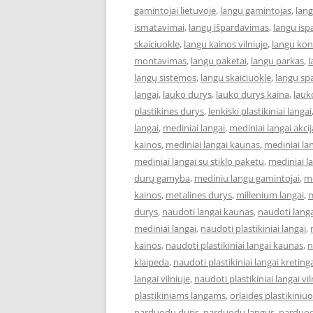
gamintojai lietuvoje
,
langu gamintojas
,
lan
ismatavimai
,
langų išpardavimas
,
langu isp
skaiciuokle
,
langu kainos vilniuje
,
langu kon
montavimas
,
langu paketai
,
langu parkas
,
l
langų sistemos
,
langu skaiciuokle
,
langu sp
langai
,
lauko durys
,
lauko durys kaina
,
lauk
plastikines durys
,
lenkiski plastikiniai langai
langai
,
mediniai langai
,
mediniai langai akcij
kainos
,
mediniai langai kaunas
,
mediniai la
mediniai langai su stiklo paketu
,
mediniai la
durų gamyba
,
mediniu langu gamintojai
,
m
kainos
,
metalines durys
,
millenium langai
,
m
durys
,
naudoti langai kaunas
,
naudoti lang
mediniai langai
,
naudoti plastikiniai langai
,
kainos
,
naudoti plastikiniai langai kaunas
,
n
klaipeda
,
naudoti plastikiniai langai kreting
langai vilniuje
,
naudoti plastikiniai langai vi
plastikiniams langams
,
orlaides plastikiniu
parduodu duris
,
parduodu langus
,
parduod