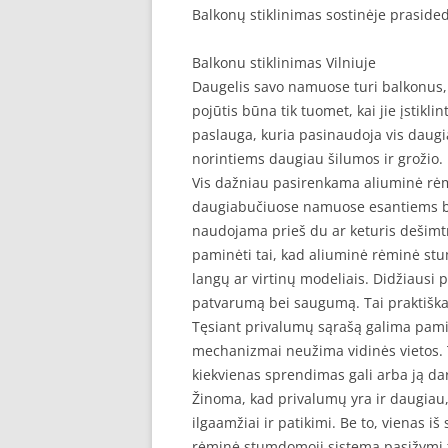
Balkonų stiklinimas sostinėje praside
Balkonu stiklinimas Vilniuje
Daugelis savo namuose turi balkonus, k
pojūtis būna tik tuomet, kai jie įstikli
paslauga, kuria pasinaudoja vis daug
norintiems daugiau šilumos ir grožio.
Vis dažniau pasirenkama aliuminė rėmi
daugiabučiuose namuose esantiems ba
naudojama prieš du ar keturis dešimt
paminėti tai, kad aliuminė rėminė s
langų ar virtinų modeliais. Didžiausi
patvarumą bei saugumą. Tai praktiškas
Tęsiant privalumų sąrašą galima pamin
mechanizmai neužima vidinės vietos. T
kiekvienas sprendimas gali arba ją da
Žinoma, kad privalumų yra ir daugiau, 
ilgaamžiai ir patikimi. Be to, vienas iš
rėminė stumdomoji sistema pasižymi tu