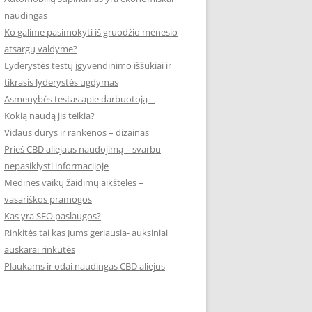
naudingas
Ko galime pasimokyti iš gruodžio mėnesio
atsargų valdyme?
Lyderystės testų įgyvendinimo iššūkiai ir
tikrasis lyderystės ugdymas
Asmenybės testas apie darbuotoją –
Kokią naudą jis teikia?
Vidaus durys ir rankenos – dizainas
Prieš CBD aliejaus naudojimą – svarbu
nepasiklysti informacijoje
Medinės vaikų žaidimų aikštelės –
vasariškos pramogos
Kas yra SEO paslaugos?
Rinkitės tai kas Jums geriausia- auksiniai
auskarai rinkutės
Plaukams ir odai naudingas CBD aliejus