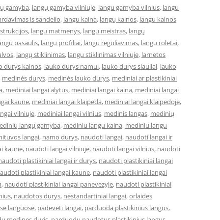
gų gamyba
,
langų gamyba vilniuje
,
langu gamyba vilnius
,
langu
ardavimas is sandelio
,
langu kaina
,
langų kainos
,
langu kainos
strukcijos
,
langu matmenys
,
langu meistras
,
langų
angu pasaulis
,
langu profiliai
,
langu reguliavimas
,
langu roletai
,
alvos
,
langų stiklinimas
,
langu stiklinimas vilniuje
,
larnetos
o durys kainos
,
lauko durys namui
,
lauko durys siauliai
,
lauko
,
medinės durys
,
medinės lauko durys
,
mediniai ar plastikiniai
a
,
mediniai langai alytus
,
mediniai langai kaina
,
mediniai langai
ngai kaune
,
mediniai langai klaipeda
,
mediniai langai klaipedoje
,
ngai vilniuje
,
mediniai langai vilnius
,
medinis langas
,
medinių
edinių langų gamyba
,
mediniu langu kaina
,
mediniu langu
ituvos langai
,
namo durys
,
naudoti langai
,
naudoti langai ir
ai kaune
,
naudoti langai vilniuje
,
naudoti langai vilnius
,
naudoti
naudoti plastikiniai langai ir durys
,
naudoti plastikiniai langai
audoti plastikiniai langai kaune
,
naudoti plastikiniai langai
a
,
naudoti plastikiniai langai panevezyje
,
naudoti plastikiniai
lnius
,
naudotos durys
,
nestandartiniai langai
,
orlaides
ose languose
,
padeveti langai
,
parduoda plastikinius langus
,
u medines duris
,
parduodu naudotus plastikinius langus
,