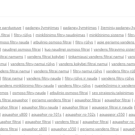
ne parduotuve
|
padangų žymėjimas
|
padangų žymėjimas
|
žieminių padangų ž
filtrai
|
filtrų rūšys
|
minkštinimo filtrų naudojimas
|
minkštinimo sistema
|
filt
moso filtrų nauda
|
atbulinio osmoso filtrai
|
filtrų rūšys
|
apie geriamo vandens f
|
naudingi osmoso filtrai
|
kuo naudingi osmoso filtrai
|
vandens filtravimo sist
filtrai namams
|
vandens filtrai kokybei
|
tinkamiausi vandens filtrai namui
|
vand
amui
|
vandens filtrų namui rūšys
|
vandens kokybei filtrai namui
|
vandens namui
ens filtrai namui
|
vandens filtrai namui
|
filtrų namui rūšys
|
vandens filtrų rū
|
filtrai namui
|
vandens filtrų nauda
|
filtrų rūšys ir nauda
|
vandens filtrų rūšys
andens minkštinimo filtrų nauda
|
vandens filtrų rūšys
|
nugeležinimo ir vandens
temos
|
osmoso filtrų nauda
|
atbulinio osmoso filtrai
|
seo straipsniu talpinimas
 filtrai aquaphor
|
geriamo vandens filtrai
|
aquaphor filtrai
|
aquaphor filtrai
|
hor filtrai
|
aquaphor filtrų nauda
|
aquaphor filtrai
|
aquapgor filtrai ir nauda
|
aquaphor s800
|
aquaphor ro-101s
|
aquaphor ro-102s
|
aquapgor s550
|
aqu
aphor filtrai
|
aquaphor filtrai
|
vandens filtrai
|
aquaphor filtrai
|
aquaphor ro-
dens filtrai
|
aquaphor s800
|
aquaphor s550
|
geriamo vandens filtrai
|
aquaph