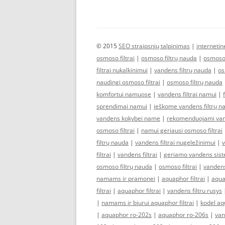
© 2015
SEO straipsnių talpinimas
|
interneti
osmoso filtrai
|
osmoso filtrų nauda
|
osmoso 
filtrai nukalkinimui
|
vandens filtrų nauda
|
os
naudingi osmoso filtrai
|
osmoso filtrų nauda
komfortui namuose
|
vandens filtrai namui
|
sprendimai namui
|
ieškome vandens filtrų n
vandens kokybei name
|
rekomenduojami vand
osmoso filtrai
|
namui geriausi osmoso filtrai
filtrų nauda
|
vandens filtrai nugeležinimui
|
v
filtrai
|
vandens filtrai
|
geriamo vandens sis
osmoso filtrų nauda
|
osmoso filtrai
|
vandens
namams ir pramonei
|
aquaphor filtrai
|
aquap
filtrai
|
aquaphor filtrai
|
vandens filtru rusys
|
namams ir biurui aquaphor filtrai
|
kodel aqu
|
aquaphor ro-202s
|
aquaphor ro-206s
|
van