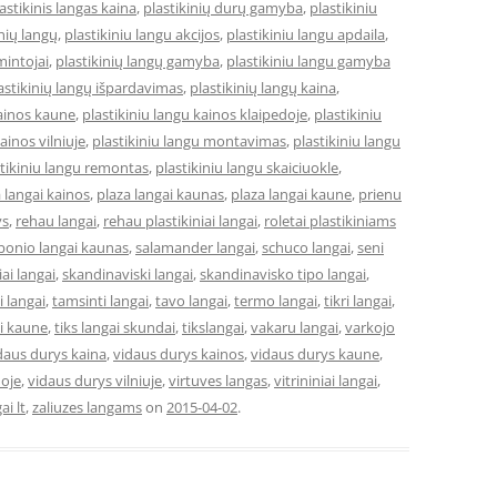
astikinis langas kaina
,
plastikinių durų gamyba
,
plastikiniu
inių langų
,
plastikiniu langu akcijos
,
plastikiniu langu apdaila
,
mintojai
,
plastikinių langų gamyba
,
plastikiniu langu gamyba
astikinių langų išpardavimas
,
plastikinių langų kaina
,
kainos kaune
,
plastikiniu langu kainos klaipedoje
,
plastikiniu
ainos vilniuje
,
plastikiniu langu montavimas
,
plastikiniu langu
stikiniu langu remontas
,
plastikiniu langu skaiciuokle
,
 langai kainos
,
plaza langai kaunas
,
plaza langai kaune
,
prienu
ys
,
rehau langai
,
rehau plastikiniai langai
,
roletai plastikiniams
bonio langai kaunas
,
salamander langai
,
schuco langai
,
seni
niai langai
,
skandinaviski langai
,
skandinavisko tipo langai
,
 langai
,
tamsinti langai
,
tavo langai
,
termo langai
,
tikri langai
,
ai kaune
,
tiks langai skundai
,
tikslangai
,
vakaru langai
,
varkojo
daus durys kaina
,
vidaus durys kainos
,
vidaus durys kaune
,
doje
,
vidaus durys vilniuje
,
virtuves langas
,
vitrininiai langai
,
ai lt
,
zaliuzes langams
on
2015-04-02
.