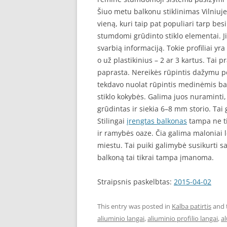
Šiuo metu balkonu stiklinimas Vilniuje
vieną, kuri taip pat populiari tarp bes
stumdomi grūdinto stiklo elementai. J
svarbią informaciją. Tokie profiliai yr
o už plastikinius – 2 ar 3 kartus. Tai 
paprasta. Nereikės rūpintis dažymu per
tekdavo nuolat rūpintis medinėmis bal
stiklo kokybės. Galima juos nuraminti, k
grūdintas ir siekia 6–8 mm storio. Tai g
Stilingai
įrengtas balkonas
tampa ne tik
ir ramybės oaze. Čia galima maloniai l
miestu. Tai puiki galimybė susikurti sa
balkoną tai tikrai tampa įmanoma.
Straipsnis paskelbtas:
2015-04-02
This entry was posted in
Kalba patirtis
and 
aliuminio langai
,
aliuminio profilio langai
,
al