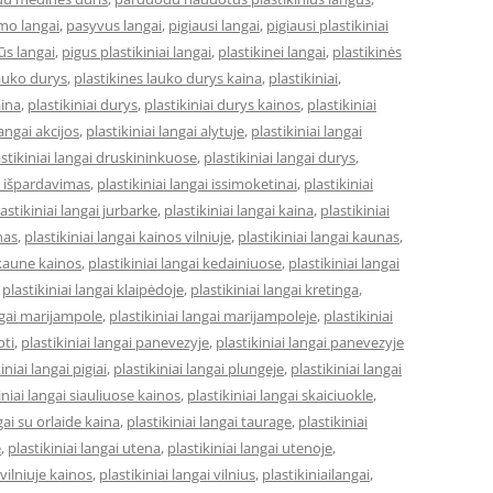
mo langai
,
pasyvus langai
,
pigiausi langai
,
pigiausi plastikiniai
ūs langai
,
pigus plastikiniai langai
,
plastikinei langai
,
plastikinės
lauko durys
,
plastikines lauko durys kaina
,
plastikiniai
,
aina
,
plastikiniai durys
,
plastikiniai durys kainos
,
plastikiniai
langai akcijos
,
plastikiniai langai alytuje
,
plastikiniai langai
astikiniai langai druskininkuose
,
plastikiniai langai durys
,
ai išpardavimas
,
plastikiniai langai issimoketinai
,
plastikiniai
astikiniai langai jurbarke
,
plastikiniai langai kaina
,
plastikiniai
nas
,
plastikiniai langai kainos vilniuje
,
plastikiniai langai kaunas
,
 kaune kainos
,
plastikiniai langai kedainiuose
,
plastikiniai langai
,
plastikiniai langai klaipėdoje
,
plastikiniai langai kretinga
,
angai marijampole
,
plastikiniai langai marijampoleje
,
plastikiniai
oti
,
plastikiniai langai panevezyje
,
plastikiniai langai panevezyje
iniai langai pigiai
,
plastikiniai langai plungeje
,
plastikiniai langai
iniai langai siauliuose kainos
,
plastikiniai langai skaiciuokle
,
gai su orlaide kaina
,
plastikiniai langai taurage
,
plastikiniai
e
,
plastikiniai langai utena
,
plastikiniai langai utenoje
,
 vilniuje kainos
,
plastikiniai langai vilnius
,
plastikiniailangai
,