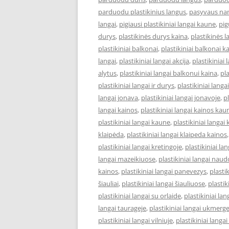
parduodu plastikinius langus
,
pasyvaus na
langai
,
pigiausi plastikiniai langai kaune
,
pig
durys
,
plastikinės durys kaina
,
plastikinės 
plastikiniai balkonai
,
plastikiniai balkonai k
langai
,
plastikiniai langai akcija
,
plastikiniai 
alytus
,
plastikiniai langai balkonui kaina
,
pl
plastikiniai langai ir durys
,
plastikiniai lang
langai jonava
,
plastikiniai langai jonavoje
,
pl
langai kainos
,
plastikiniai langai kainos kau
plastikiniai langai kaune
,
plastikiniai langai
klaipėda
,
plastikiniai langai klaipeda kainos
plastikiniai langai kretingoje
,
plastikiniai l
langai mazeikiuose
,
plastikiniai langai naud
kainos
,
plastikiniai langai panevezys
,
plastik
šiauliai
,
plastikiniai langai šiauliuose
,
plastik
plastikiniai langai su orlaide
,
plastikiniai lan
langai taurageje
,
plastikiniai langai ukmerg
plastikiniai langai vilniuje
,
plastikiniai langai