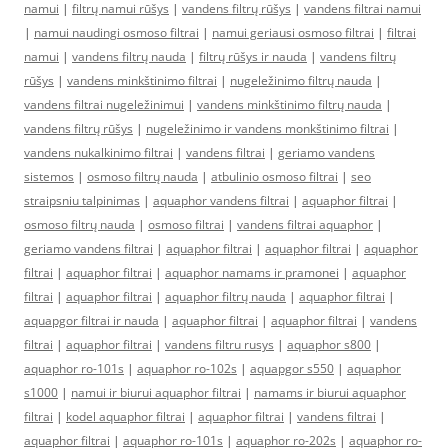
namui
|
filtrų namui rūšys
|
vandens filtrų rūšys
|
vandens filtrai namui
|
namui naudingi osmoso filtrai
|
namui geriausi osmoso filtrai
|
filtrai
namui
|
vandens filtrų nauda
|
filtrų rūšys ir nauda
|
vandens filtrų
rūšys
|
vandens minkštinimo filtrai
|
nugeležinimo filtrų nauda
|
vandens filtrai nugeležinimui
|
vandens minkštinimo filtrų nauda
|
vandens filtrų rūšys
|
nugeležinimo ir vandens monkštinimo filtrai
|
vandens nukalkinimo filtrai
|
vandens filtrai
|
geriamo vandens
sistemos
|
osmoso filtrų nauda
|
atbulinio osmoso filtrai
|
seo
straipsniu talpinimas
|
aquaphor vandens filtrai
|
aquaphor filtrai
|
osmoso filtrų nauda
|
osmoso filtrai
|
vandens filtrai aquaphor
|
geriamo vandens filtrai
|
aquaphor filtrai
|
aquaphor filtrai
|
aquaphor
filtrai
|
aquaphor filtrai
|
aquaphor namams ir pramonei
|
aquaphor
filtrai
|
aquaphor filtrai
|
aquaphor filtrų nauda
|
aquaphor filtrai
|
aquapgor filtrai ir nauda
|
aquaphor filtrai
|
aquaphor filtrai
|
vandens
filtrai
|
aquaphor filtrai
|
vandens filtru rusys
|
aquaphor s800
|
aquaphor ro-101s
|
aquaphor ro-102s
|
aquapgor s550
|
aquaphor
s1000
|
namui ir biurui aquaphor filtrai
|
namams ir biurui aquaphor
filtrai
|
kodel aquaphor filtrai
|
aquaphor filtrai
|
vandens filtrai
|
aquaphor filtrai
|
aquaphor ro-101s
|
aquaphor ro-202s
|
aquaphor ro-