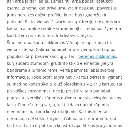
gali arba ją dar labiau sumažinti, arba padėti išsaugoti
esamą. Žinoma, kad privalumų yra ir daugiau, pavyzdžiui,
jums nereikės dažyti profilių, kurie bus ilgaamžiai ir
patikimi. Be to, vienas iš svarbiausių kriterijų renkantis yra
kaina, o aliuminė rėminė stumdomoji sistema pasižymi tuo,
kad tai yra puikus kainos ir kokybės santykis.
Šiuo metu balkonu stiklinimas Vilniuje neapsiriboja tik
viena sistema. Galima paminėti ir dar vieną, kuri taip pat
populiari tarp besirenkančiųjų. Tai –
berėmis stiklinimas
,
kurį sudaro stumdomi grūdinto stiklo elementai. Jie yra
bendrame aliuminio rėme. Verta paminėti labai svarbią
informaciją. Tokie profiliai yra net 7 kartus tvirtesni lyginant
su medine konstrukcija, o už plastikinius – 2 ar 3 kartus. Tai
praktiškas sprendimas, nes jų priežiūra taip pat labai
paprasta. Nereikės rūpintis dažymu per visą eksploatacijos
laiką. Pamirškite tą vargą, kai tekdavo nuolat rūpintis
medinėmis balkono konstrukcijomis. Kartais klientai
nerimauja dėl stiklo kokybės. Galima juos nuraminti, kad
tai tikrai tvirta ir patikima konstrukcija. Stiklas yra grūdintas