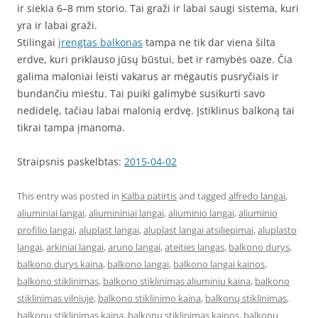
ir siekia 6–8 mm storio. Tai graži ir labai saugi sistema, kuri
yra ir labai graži.
Stilingai
įrengtas balkonas
tampa ne tik dar viena šilta
erdve, kuri priklauso jūsų būstui, bet ir ramybės oaze. Čia
galima maloniai leisti vakarus ar mėgautis pusryčiais ir
bundančiu miestu. Tai puiki galimybė susikurti savo
nedidelę, tačiau labai malonią erdvę. Įstiklinus balkoną tai
tikrai tampa įmanoma.
Straipsnis paskelbtas:
2015-04-02
This entry was posted in
Kalba patirtis
and tagged
alfredo langai
,
aliuminiai langai
,
aliumininiai langai
,
aliuminio langai
,
aliuminio
profilio langai
,
aluplast langai
,
aluplast langai atsiliepimai
,
aluplasto
langai
,
arkiniai langai
,
aruno langai
,
ateities langas
,
balkono durys
,
balkono durys kaina
,
balkono langai
,
balkono langai kainos
,
balkono stiklinimas
,
balkono stiklinimas aliuminiu kaina
,
balkono
stiklinimas vilniuje
,
balkono stiklinimo kaina
,
balkonų stiklinimas
,
balkonų stiklinimas kaina
,
balkonu stiklinimas kainos
,
balkonų