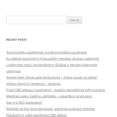
Search
for:
RECENT POSTS
Automobilių supirkimas yra ekonomiškai naudingas
Ko galime pasimokyti iš gruodžio mėnesio atsargų valdyme?
Lyderystės testų įgyvendinimo iššūkiai ir tikrasis lyderystės
ugdymas
Asmenybės testas apie darbuotoją – Kokią naudą jis teikia?
Vidaus durys ir rankenos – dizainas
Prieš CBD aliejaus naudojimą – svarbu nepasiklysti informacijoje
Medinės vaikų žaidimų aikštelės – vasariškos pramogos
Kas yra SEO paslaugos?
Rinkitės tai kas Jums geriausia- auksiniai auskarai rinkutės
Plaukams ir odai naudingas CBD aliejus