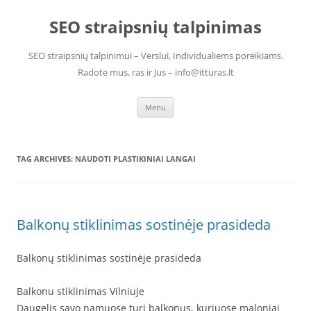
Skip
to
SEO straipsnių talpinimas
content
SEO straipsnių talpinimui – Verslui, Individualiems poreikiams.
Radote mus, ras ir Jus – info@itturas.lt
Menu
TAG ARCHIVES:
NAUDOTI PLASTIKINIAI LANGAI
Balkonų stiklinimas sostinėje prasideda
Balkonų stiklinimas sostinėje prasideda
Balkonu stiklinimas Vilniuje
Daugelis savo namuose turi balkonus, kuriuose maloniai