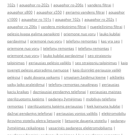
102s
|
aquaphor ro-202s
|
aquaphor ro-206s
|
vandens filtrai
|
aquaphor s800
|
aquaphor s550
|
geriamo vandens filtrai
|
aquaphor
s1000
|
aquaphor ro 101s
|
aquaphor 102s
|
aquaphor ro 202s
|
aquaphor ro 206s
|
vandens minkstinimo filtrai
|
nugeležinimo filtrai
|
pelesio kvapa galima panaikinti
|
priemone nuo voru
|
lauko kubilai
pardavimui
|
priemonė nuo vorų
|
telefonų remontas
|
kas yra seo
|
priemone nuo voru
|
telefonų remontas
|
telefonų remontas
|
priemonė nuo vorų
|
lauko kubilai pardavimui
|
seo straipsniu
talpinimas
|
geriausias pelėsio valiklis
|
seo straipsniu talpinimas
|
kaip
isvengti pelesio atsiradimo namuose
|
kaip išsirinkti geriausią valiklį
pelėsiui
|
puiki dovana vaikams
|
smagiam žaidimui kieme
|
aikštelės
vaikų laiko praleidimui
|
telefonų remontas naudingas
|
geriausias
kaciu kraikas
|
dazniausiai gendantys telefonai
|
geriausias maistas
sterilizuotoms katėms
|
padangų žymėjimas
|
mobiliųjų telefonų
remontas
|
sterilizuotoms katėms geriausias
|
kiek kainuoja kubilai
|
dažnai gendantys telefonai
|
geriausias vonios valiklis
|
elektromobiliu
ikrovimo stoteliu pletra lietuvoje
|
lietuvoje daugeja stoteliu
|
padangų
žymėjimas reikalingas
|
vasarinės padangos elektromobiliams
|