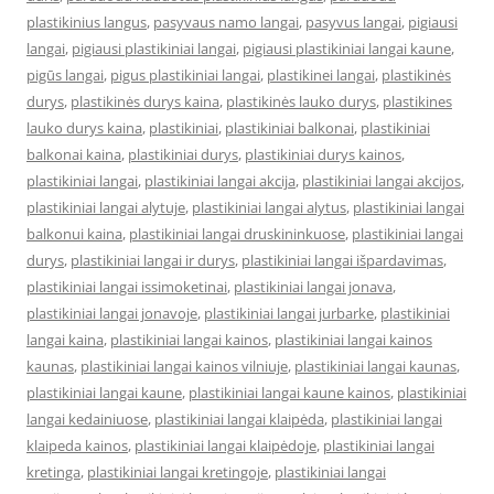
plastikinius langus
,
pasyvaus namo langai
,
pasyvus langai
,
pigiausi
langai
,
pigiausi plastikiniai langai
,
pigiausi plastikiniai langai kaune
,
pigūs langai
,
pigus plastikiniai langai
,
plastikinei langai
,
plastikinės
durys
,
plastikinės durys kaina
,
plastikinės lauko durys
,
plastikines
lauko durys kaina
,
plastikiniai
,
plastikiniai balkonai
,
plastikiniai
balkonai kaina
,
plastikiniai durys
,
plastikiniai durys kainos
,
plastikiniai langai
,
plastikiniai langai akcija
,
plastikiniai langai akcijos
,
plastikiniai langai alytuje
,
plastikiniai langai alytus
,
plastikiniai langai
balkonui kaina
,
plastikiniai langai druskininkuose
,
plastikiniai langai
durys
,
plastikiniai langai ir durys
,
plastikiniai langai išpardavimas
,
plastikiniai langai issimoketinai
,
plastikiniai langai jonava
,
plastikiniai langai jonavoje
,
plastikiniai langai jurbarke
,
plastikiniai
langai kaina
,
plastikiniai langai kainos
,
plastikiniai langai kainos
kaunas
,
plastikiniai langai kainos vilniuje
,
plastikiniai langai kaunas
,
plastikiniai langai kaune
,
plastikiniai langai kaune kainos
,
plastikiniai
langai kedainiuose
,
plastikiniai langai klaipėda
,
plastikiniai langai
klaipeda kainos
,
plastikiniai langai klaipėdoje
,
plastikiniai langai
kretinga
,
plastikiniai langai kretingoje
,
plastikiniai langai