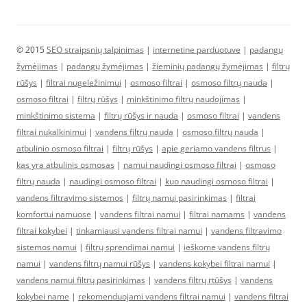
© 2015
SEO straipsnių talpinimas
|
internetine parduotuve
|
padangų
žymėjimas
|
padangų žymėjimas
|
žieminių padangų žymėjimas
|
filtrų
rūšys
|
filtrai nugeležinimui
|
osmoso filtrai
|
osmoso filtrų nauda
|
osmoso filtrai
|
filtrų rūšys
|
minkštinimo filtrų naudojimas
|
minkštinimo sistema
|
filtrų rūšys ir nauda
|
osmoso filtrai
|
vandens
filtrai nukalkinimui
|
vandens filtrų nauda
|
osmoso filtrų nauda
|
atbulinio osmoso filtrai
|
filtrų rūšys
|
apie geriamo vandens filtrus
|
kas yra atbulinis osmosas
|
namui naudingi osmoso filtrai
|
osmoso
filtrų nauda
|
naudingi osmoso filtrai
|
kuo naudingi osmoso filtrai
|
vandens filtravimo sistemos
|
filtrų namui pasirinkimas
|
filtrai
komfortui namuose
|
vandens filtrai namui
|
filtrai namams
|
vandens
filtrai kokybei
|
tinkamiausi vandens filtrai namui
|
vandens filtravimo
sistemos namui
|
filtrų sprendimai namui
|
ieškome vandens filtrų
namui
|
vandens filtrų namui rūšys
|
vandens kokybei filtrai namui
|
vandens namui filtrų pasirinkimas
|
vandens filtrų rtūšys
|
vandens
kokybei name
|
rekomenduojami vandens filtrai namui
|
vandens filtrai