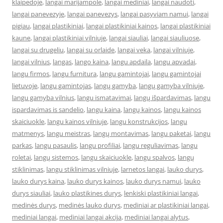
klaipedoje
,
langai marijampole
,
langai mediniai
,
langai naudoti
,
langai panevezyje
,
langai panevezys
,
langai pasyviam namui
,
langai
pigiau
,
langai plastikiniai
,
langai plastikiniai kainos
,
langai plastikiniai
kaune
,
langai plastikiniai vilniuje
,
langai siauliai
,
langai siauliuose
,
langai su drugeliu
,
langai su orlaide
,
langai veka
,
langai vilniuje
,
langai vilnius
,
langas
,
lango kaina
,
langu apdaila
,
langu apvadai
,
langu firmos
,
langu furnitura
,
langu gamintojai
,
langu gamintojai
lietuvoje
,
langu gamintojas
,
langų gamyba
,
langų gamyba vilniuje
,
langu gamyba vilnius
,
langu ismatavimai
,
langų išpardavimas
,
langu
ispardavimas is sandelio
,
langu kaina
,
langų kainos
,
langu kainos
skaiciuokle
,
langu kainos vilniuje
,
langu konstrukcijos
,
langu
matmenys
,
langu meistras
,
langų montavimas
,
langu paketai
,
langu
parkas
,
langu pasaulis
,
langu profiliai
,
langu reguliavimas
,
langu
roletai
,
langų sistemos
,
langu skaiciuokle
,
langu spalvos
,
langų
stiklinimas
,
langu stiklinimas vilniuje
,
larnetos langai
,
lauko durys
,
lauko durys kaina
,
lauko durys kainos
,
lauko durys namui
,
lauko
durys siauliai
,
lauko plastikines durys
,
lenkiski plastikiniai langai
,
medinės durys
,
medinės lauko durys
,
mediniai ar plastikiniai langai
,
mediniai langai
,
mediniai langai akcija
,
mediniai langai alytus
,