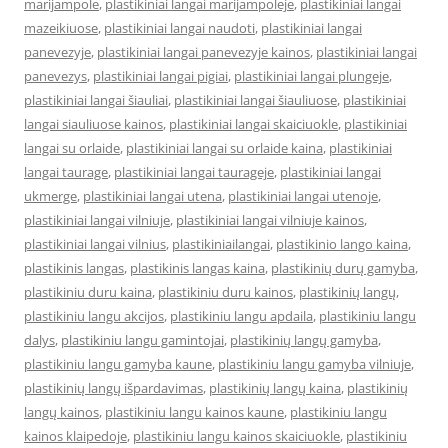
marijampole
,
plastikiniai langai marijampoleje
,
plastikiniai langai
mazeikiuose
,
plastikiniai langai naudoti
,
plastikiniai langai
panevezyje
,
plastikiniai langai panevezyje kainos
,
plastikiniai langai
panevezys
,
plastikiniai langai pigiai
,
plastikiniai langai plungeje
,
plastikiniai langai šiauliai
,
plastikiniai langai šiauliuose
,
plastikiniai
langai siauliuose kainos
,
plastikiniai langai skaiciuokle
,
plastikiniai
langai su orlaide
,
plastikiniai langai su orlaide kaina
,
plastikiniai
langai taurage
,
plastikiniai langai taurageje
,
plastikiniai langai
ukmerge
,
plastikiniai langai utena
,
plastikiniai langai utenoje
,
plastikiniai langai vilniuje
,
plastikiniai langai vilniuje kainos
,
plastikiniai langai vilnius
,
plastikiniailangai
,
plastikinio lango kaina
,
plastikinis langas
,
plastikinis langas kaina
,
plastikinių durų gamyba
,
plastikiniu duru kaina
,
plastikiniu duru kainos
,
plastikinių langų
,
plastikiniu langu akcijos
,
plastikiniu langu apdaila
,
plastikiniu langu
dalys
,
plastikiniu langu gamintojai
,
plastikinių langų gamyba
,
plastikiniu langu gamyba kaune
,
plastikiniu langu gamyba vilniuje
,
plastikinių langų išpardavimas
,
plastikinių langų kaina
,
plastikinių
langų kainos
,
plastikiniu langu kainos kaune
,
plastikiniu langu
kainos klaipedoje
,
plastikiniu langu kainos skaiciuokle
,
plastikiniu