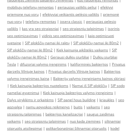
naudingas žieminių padangų žymėjimas
|
kuo naudingas remontas
|
mobiliųjų telefonų remontas
|
geriausias valiklis peliui
|
efektyvi
priemone nuo voru
|
efektyviai veikiantis pelėsio valiklis
|
priemonė
nuo vorų
|
telefonų remontas
|
josera classic
|
geriausias pelesio
valiklis
|
kas yra seo straipsniai
|
seo straipsniu talpinimas
|
isorinis
seo optimizavimas
|
vidinis seo optimizavimas
|
kaip optimizuoti
svetaine
|
SIP plokščių namai iki raktų
|
SIP plokščių namai iki 80m2
|
SIP plokščių namai iki 80m2
|
Kiek kainuoja aikštelės vaikams
|
SIP
plokščių namai iki 80m2
|
Geriausi dulkių siurbliai
|
Dulkiu siurbliai
Tesla
|
difuzoriai valymo įrenginims
|
kaliforminės bakterijos
|
Privatus
darzelis Vilniuje kainos
|
Privatus darzelis Vilniuje kainos
|
Bakterijos
valymo įrenginimas kaina
|
Bakterijų valymo įrenginiams kainos skiriasi
|
Kiek kainuoja bakterijos nuotekoms
|
Namai iš SIP plokščių
|
SIP sodo
nameliai gyvenimui
|
Kiek kainuoja bakterijos valymo įrenginims
|
Dalys viryklėms ir orkaitėms
|
SIP panel hous building
|
kriaukles
|
seo
apzvalga
|
namu apyvokos reikmenys
|
buitis
|
vaikams
|
seo
straipsniu talpinimas
|
bakterijos kanalizacijai
|
saugus zaidimas
vaikams
|
seo straipsniu talpinimas
|
nuo kada ziemines
|
siltnamiai
stipruolis atsiliepimai
|
polikarbonatiniai šiltnamiai stipruolis
|
kodel