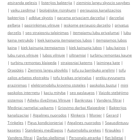
atsiranda pelesis
|
listerijos bakterija
|
zieminio langu skyscio savybes
|
vaiku zaidimui
|
bioloģiskie risinājumi
|
geriausios kanalizacijos
bakterijos
|
adblue skystis
|
parama privaciam darzeliui
|
darzeliai
gelbeja
|
pasirinkimas vilniuje
|
ieskome geriausio darzelio
|
privatus
darzelis
|
seo straipsniu talpinimas
|
itempiamu lubu privalumai
|
lubu
kaina netrukdo
|
kiek kainuoja itempiamos lubos
|
itempiamos lubos
kaina
|
kiek kainuoja itempiamos
|
kiek kainuoja lubos
|
lubu kainos
|
lubu rusys vilniuje
|
lubos vilniuje
|
siltnamiai
|
turbinu remontas kaune
|
turbinu remontas klaipeda
|
straipsniai katems
|
laiminga kate
|
Orapūtės
|
Zieminis langu ploviklis
|
tofu su bambuko anglimi
|
tofu
zalios arbatos ekstraktu
|
tofu kraikas originalus
|
prekiu gyvunams
grazinimas
|
elektromobiliu krovimo stoteles
|
paskolos bustui
|
mini
paskolos internetu
|
kaciu mityba
|
seo paslaugos
|
Vaizdo stebėjimo
sistemos
|
Atliekų išvežimas Vilniuje
|
Bankrotas
|
Vandens filtrai
|
Mediniai nameliai vaikams
|
Griovimo darbai Klaipedoje
|
Bakterijos
kanalizacijai
|
Atgalines nuorodos
|
Klinkeris
|
Monier
|
Gerard
|
Trinkeles
|
Pigus kondicionieriai
|
Atgalines nuorodos
|
Spausdintuvu
kasetes
|
Statybinės medžiagos
|
Automobiliu prekes
|
Kriaukles
|
Vandens filtrai
|
Darbo skelbimai
|
Personalo atranka
|
Ket bilietai
|