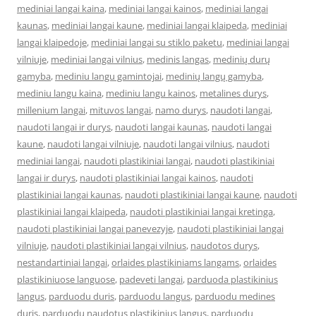
mediniai langai kaina
,
mediniai langai kainos
,
mediniai langai
kaunas
,
mediniai langai kaune
,
mediniai langai klaipeda
,
mediniai
langai klaipedoje
,
mediniai langai su stiklo paketu
,
mediniai langai
vilniuje
,
mediniai langai vilnius
,
medinis langas
,
medinių durų
gamyba
,
mediniu langu gamintojai
,
medinių langų gamyba
,
mediniu langu kaina
,
mediniu langu kainos
,
metalines durys
,
millenium langai
,
mituvos langai
,
namo durys
,
naudoti langai
,
naudoti langai ir durys
,
naudoti langai kaunas
,
naudoti langai
kaune
,
naudoti langai vilniuje
,
naudoti langai vilnius
,
naudoti
mediniai langai
,
naudoti plastikiniai langai
,
naudoti plastikiniai
langai ir durys
,
naudoti plastikiniai langai kainos
,
naudoti
plastikiniai langai kaunas
,
naudoti plastikiniai langai kaune
,
naudoti
plastikiniai langai klaipeda
,
naudoti plastikiniai langai kretinga
,
naudoti plastikiniai langai panevezyje
,
naudoti plastikiniai langai
vilniuje
,
naudoti plastikiniai langai vilnius
,
naudotos durys
,
nestandartiniai langai
,
orlaides plastikiniams langams
,
orlaides
plastikiniuose languose
,
padeveti langai
,
parduoda plastikinius
langus
,
parduodu duris
,
parduodu langus
,
parduodu medines
duris
,
parduodu naudotus plastikinius langus
,
parduodu