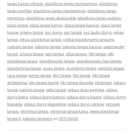
langu kainos vilniuje
,
plastikiniu langu montavimas
,
plastikiniu
langu profiliai
,
plastikiniu langu reguliavimas
,
plastikiniu langu
remontas
,
plastikiniu langu skaiciuokle
,
plastikiniu langu spalvos
,
plaza langai
,
plaza langai kainos
,
plaza langai kaunas
,
plaza langai
kaune
,
prienu langai
,
pvc durys
,
pvc langai
,
pvc lauko durys
,
rehau
langai
,
rehau plastikiniai langai
,
roletai plastikiniams langams
,
rudupio langai
,
sabonio langai
,
sabonio langai kaunas
,
salamander
langai
,
schuco langai
,
seni langai
,
siltas langas
,
šilti langai
,
silti
plastikiniai langai
,
skandinaviski langai
,
skandinavisko tipo langai
,
standartiniai langai
,
stogo langai
,
stumdomi langai
,
tamsinti langai
,
tavo langai
,
termo langai
,
tikri langai
,
tiks langai
,
tiks langai
atsiliepimai
,
tiks langai kaune
,
tiks langai skundai
,
tikslangai
,
vakaru
langai
,
varkojo langai
,
veka langai
,
vidaus durų gamyba
,
vidaus
durys kaina
,
vidaus durys kainos
,
vidaus durys kaune
,
vidaus durys
klaipeda
,
vidaus durys klaipėdoje
,
vidaus durys vilniuje
,
virtuves
langas
,
vitrininiai langai
,
vitrininiai langai kaina
,
www plastikiniai
langai lt
,
zaliuzes langams
on
2015-04-02
.