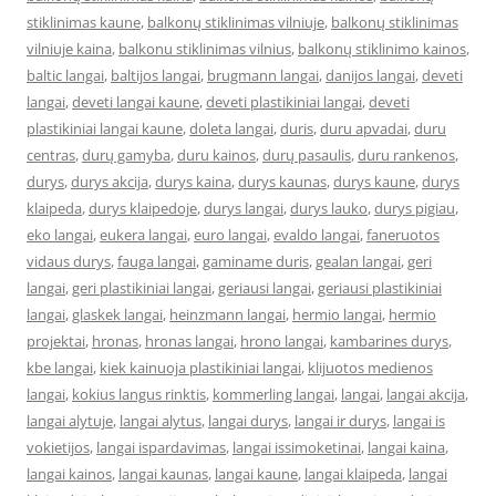
stiklinimas kaune
,
balkonų stiklinimas vilniuje
,
balkonų stiklinimas
vilniuje kaina
,
balkonu stiklinimas vilnius
,
balkonų stiklinimo kainos
,
baltic langai
,
baltijos langai
,
brugmann langai
,
danijos langai
,
deveti
langai
,
deveti langai kaune
,
deveti plastikiniai langai
,
deveti
plastikiniai langai kaune
,
doleta langai
,
duris
,
duru apvadai
,
duru
centras
,
durų gamyba
,
duru kainos
,
durų pasaulis
,
duru rankenos
,
durys
,
durys akcija
,
durys kaina
,
durys kaunas
,
durys kaune
,
durys
klaipeda
,
durys klaipedoje
,
durys langai
,
durys lauko
,
durys pigiau
,
eko langai
,
eukera langai
,
euro langai
,
evaldo langai
,
faneruotos
vidaus durys
,
fauga langai
,
gaminame duris
,
gealan langai
,
geri
langai
,
geri plastikiniai langai
,
geriausi langai
,
geriausi plastikiniai
langai
,
glaskek langai
,
heinzmann langai
,
hermio langai
,
hermio
projektai
,
hronas
,
hronas langai
,
hrono langai
,
kambarines durys
,
kbe langai
,
kiek kainuoja plastikiniai langai
,
klijuotos medienos
langai
,
kokius langus rinktis
,
kommerling langai
,
langai
,
langai akcija
,
langai alytuje
,
langai alytus
,
langai durys
,
langai ir durys
,
langai is
vokietijos
,
langai ispardavimas
,
langai issimoketinai
,
langai kaina
,
langai kainos
,
langai kaunas
,
langai kaune
,
langai klaipeda
,
langai