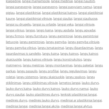
klaipedoje
,
langai marijampole
,
langai mediniai
,
langai naudoti
,
langai panevezyje
,
langai panevezys
,
langai pasyviam namui
,
langai
pigiau
,
langai plastikiniai
,
langai plastikiniai kainos
,
langai plastikiniai
kaune
,
langai plastikiniai vilniuje
,
langai siauliai
,
langai siauliuose
,
langai su drugeliu
,
langai su orlaide
,
langai veka
,
langai vilniuje
,
langai vilnius
,
langas
,
lango kaina
,
langu apdaila
,
langu apvadai
,
langu firmos
,
langu furnitura
,
langu gamintojai
,
langu gamintojai
lietuvoje
,
langu gamintojas
,
langų gamyba
,
langų gamyba vilniuje
,
langu gamyba vilnius
,
langu ismatavimai
,
langų išpardavimas
,
langu
ispardavimas is sandelio
,
langu kaina
,
langų kainos
,
langu kainos
skaiciuokle
,
langu kainos vilniuje
,
langu konstrukcijos
,
langu
matmenys
,
langu meistras
,
langų montavimas
,
langu paketai
,
langu
parkas
,
langu pasaulis
,
langu profiliai
,
langu reguliavimas
,
langu
roletai
,
langų sistemos
,
langu skaiciuokle
,
langu spalvos
,
langų
stiklinimas
,
langu stiklinimas vilniuje
,
larnetos langai
,
lauko durys
,
lauko durys kaina
,
lauko durys kainos
,
lauko durys namui
,
lauko
durys siauliai
,
lauko plastikines durys
,
lenkiski plastikiniai langai
,
medinės durys
,
medinės lauko durys
,
mediniai ar plastikiniai langai
,
mediniai langai
,
mediniai langai akcija
,
mediniai langai alytus
,