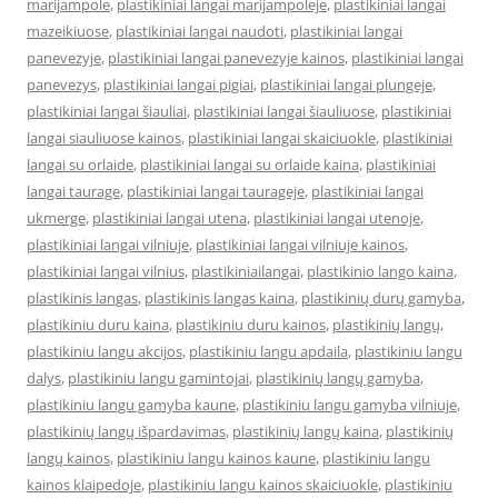
marijampole
,
plastikiniai langai marijampoleje
,
plastikiniai langai
mazeikiuose
,
plastikiniai langai naudoti
,
plastikiniai langai
panevezyje
,
plastikiniai langai panevezyje kainos
,
plastikiniai langai
panevezys
,
plastikiniai langai pigiai
,
plastikiniai langai plungeje
,
plastikiniai langai šiauliai
,
plastikiniai langai šiauliuose
,
plastikiniai
langai siauliuose kainos
,
plastikiniai langai skaiciuokle
,
plastikiniai
langai su orlaide
,
plastikiniai langai su orlaide kaina
,
plastikiniai
langai taurage
,
plastikiniai langai taurageje
,
plastikiniai langai
ukmerge
,
plastikiniai langai utena
,
plastikiniai langai utenoje
,
plastikiniai langai vilniuje
,
plastikiniai langai vilniuje kainos
,
plastikiniai langai vilnius
,
plastikiniailangai
,
plastikinio lango kaina
,
plastikinis langas
,
plastikinis langas kaina
,
plastikinių durų gamyba
,
plastikiniu duru kaina
,
plastikiniu duru kainos
,
plastikinių langų
,
plastikiniu langu akcijos
,
plastikiniu langu apdaila
,
plastikiniu langu
dalys
,
plastikiniu langu gamintojai
,
plastikinių langų gamyba
,
plastikiniu langu gamyba kaune
,
plastikiniu langu gamyba vilniuje
,
plastikinių langų išpardavimas
,
plastikinių langų kaina
,
plastikinių
langų kainos
,
plastikiniu langu kainos kaune
,
plastikiniu langu
kainos klaipedoje
,
plastikiniu langu kainos skaiciuokle
,
plastikiniu