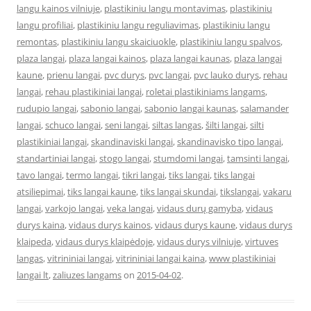
langu kainos vilniuje
,
plastikiniu langu montavimas
,
plastikiniu
langu profiliai
,
plastikiniu langu reguliavimas
,
plastikiniu langu
remontas
,
plastikiniu langu skaiciuokle
,
plastikiniu langu spalvos
,
plaza langai
,
plaza langai kainos
,
plaza langai kaunas
,
plaza langai
kaune
,
prienu langai
,
pvc durys
,
pvc langai
,
pvc lauko durys
,
rehau
langai
,
rehau plastikiniai langai
,
roletai plastikiniams langams
,
rudupio langai
,
sabonio langai
,
sabonio langai kaunas
,
salamander
langai
,
schuco langai
,
seni langai
,
siltas langas
,
šilti langai
,
silti
plastikiniai langai
,
skandinaviski langai
,
skandinavisko tipo langai
,
standartiniai langai
,
stogo langai
,
stumdomi langai
,
tamsinti langai
,
tavo langai
,
termo langai
,
tikri langai
,
tiks langai
,
tiks langai
atsiliepimai
,
tiks langai kaune
,
tiks langai skundai
,
tikslangai
,
vakaru
langai
,
varkojo langai
,
veka langai
,
vidaus durų gamyba
,
vidaus
durys kaina
,
vidaus durys kainos
,
vidaus durys kaune
,
vidaus durys
klaipeda
,
vidaus durys klaipėdoje
,
vidaus durys vilniuje
,
virtuves
langas
,
vitrininiai langai
,
vitrininiai langai kaina
,
www plastikiniai
langai lt
,
zaliuzes langams
on
2015-04-02
.