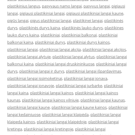
plastikinius langus
,
pasyvaus namo langai
,
pasyvus langai
,
pigiausi
langai
,
pigiausi plastikiniai langai
,
pigiausi plastikiniai langai kaune
,
pigūs langai
,
pigus plastikiniai langai
,
plastikinei langai
,
plastikinės
durys
,
plastikinės durys kaina
,
plastikinės lauko durys
,
plastikines
lauko durys kaina
,
plastikiniai
,
plastikiniai balkonai
,
plastikiniai
balkonai kaina
,
plastikiniai durys
,
plastikiniai durys kainos
,
plastikiniai langai
,
plastikiniai langai akcija
,
plastikiniai langai akcijos
,
plastikiniai langai alytuje
,
plastikiniai langai alytus
,
plastikiniai langai
balkonui kaina
,
plastikiniai langai druskininkuose
,
plastikiniai langai
durys
,
plastikiniai langai ir durys
,
plastikiniai langai išpardavimas
,
plastikiniai langai issimoketinai
,
plastikiniai langai jonava
,
plastikiniai langai jonavoje
,
plastikiniai langai jurbarke
,
plastikiniai
langai kaina
,
plastikiniai langai kainos
,
plastikiniai langai kainos
kaunas
,
plastikiniai langai kainos vilniuje
,
plastikiniai langai kaunas
,
plastikiniai langai kaune
,
plastikiniai langai kaune kainos
,
plastikiniai
langai kedainiuose
,
plastikiniai langai klaipėda
,
plastikiniai langai
klaipeda kainos
,
plastikiniai langai klaipėdoje
,
plastikiniai langai
kretinga
,
plastikiniai langai kretingoje
,
plastikiniai langai