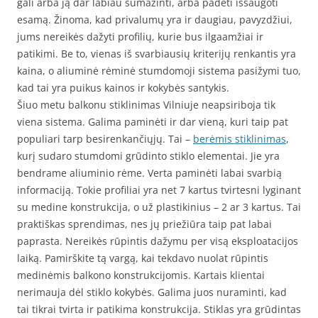
gali arba ją dar labiau sumažinti, arba padėti išsaugoti
esamą. Žinoma, kad privalumų yra ir daugiau, pavyzdžiui,
jums nereikės dažyti profilių, kurie bus ilgaamžiai ir
patikimi. Be to, vienas iš svarbiausių kriterijų renkantis yra
kaina, o aliuminė rėminė stumdomoji sistema pasižymi tuo,
kad tai yra puikus kainos ir kokybės santykis.
Šiuo metu balkonu stiklinimas Vilniuje neapsiriboja tik
viena sistema. Galima paminėti ir dar vieną, kuri taip pat
populiari tarp besirenkančiųjų. Tai –
berėmis stiklinimas
,
kurį sudaro stumdomi grūdinto stiklo elementai. Jie yra
bendrame aliuminio rėme. Verta paminėti labai svarbią
informaciją. Tokie profiliai yra net 7 kartus tvirtesni lyginant
su medine konstrukcija, o už plastikinius – 2 ar 3 kartus. Tai
praktiškas sprendimas, nes jų priežiūra taip pat labai
paprasta. Nereikės rūpintis dažymu per visą eksploatacijos
laiką. Pamirškite tą vargą, kai tekdavo nuolat rūpintis
medinėmis balkono konstrukcijomis. Kartais klientai
nerimauja dėl stiklo kokybės. Galima juos nuraminti, kad
tai tikrai tvirta ir patikima konstrukcija. Stiklas yra grūdintas