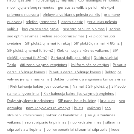
naudingas žieminių padangų žymėjimas
|
kuo naudingas remontas
|
mobiliųjų telefonų remontas
|
geriausias valiklis peliui
|
efektyvi
priemone nuo voru
|
efektyviai veikiantis pelėsio valiklis
|
priemonė
nuo vorų
|
telefonų remontas
|
josera classic
|
geriausias pelesio
valiklis
|
kas yra seo straipsniai
|
seo straipsniu talpinimas
|
isorinis
seo optimizavimas
|
vidinis seo optimizavimas
|
kaip optimizuoti
svetaine
|
SIP plokščių namai iki raktų
|
SIP plokščių namai iki 80m2
|
SIP plokščių namai iki 80m2
|
Kiek kainuoja aikštelės vaikams
|
SIP
plokščių namai iki 80m2
|
Geriausi dulkių siurbliai
|
Dulkiu siurbliai
Tesla
|
difuzoriai valymo įrenginims
|
kaliforminės bakterijos
|
Privatus
darzelis Vilniuje kainos
|
Privatus darzelis Vilniuje kainos
|
Bakterijos
valymo įrenginimas kaina
|
Bakterijų valymo įrenginiams kainos skiriasi
|
Kiek kainuoja bakterijos nuotekoms
|
Namai iš SIP plokščių
|
SIP sodo
nameliai gyvenimui
|
Kiek kainuoja bakterijos valymo įrenginims
|
Dalys viryklėms ir orkaitėms
|
SIP panel hous building
|
kriaukles
|
seo
apzvalga
|
namu apyvokos reikmenys
|
buitis
|
vaikams
|
seo
straipsniu talpinimas
|
bakterijos kanalizacijai
|
saugus zaidimas
vaikams
|
seo straipsniu talpinimas
|
nuo kada ziemines
|
siltnamiai
stipruolis atsiliepimai
|
polikarbonatiniai šiltnamiai stipruolis
|
kodel