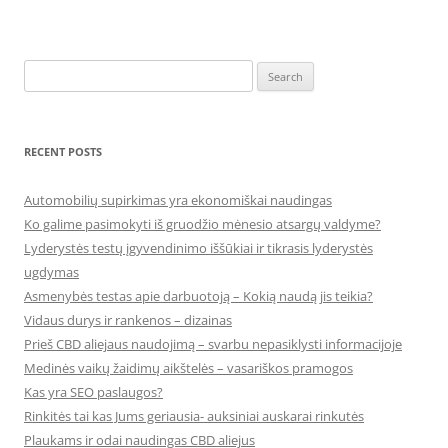
Search
for:
RECENT POSTS
Automobilių supirkimas yra ekonomiškai naudingas
Ko galime pasimokyti iš gruodžio mėnesio atsargų valdyme?
Lyderystės testų įgyvendinimo iššūkiai ir tikrasis lyderystės
ugdymas
Asmenybės testas apie darbuotoją – Kokią naudą jis teikia?
Vidaus durys ir rankenos – dizainas
Prieš CBD aliejaus naudojimą – svarbu nepasiklysti informacijoje
Medinės vaikų žaidimų aikštelės – vasariškos pramogos
Kas yra SEO paslaugos?
Rinkitės tai kas Jums geriausia- auksiniai auskarai rinkutės
Plaukams ir odai naudingas CBD aliejus