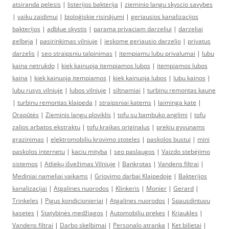
atsiranda pelesis
|
listerijos bakterija
|
zieminio langu skyscio savybes
|
vaiku zaidimui
|
bioloģiskie risinājumi
|
geriausios kanalizacijos
bakterijos
|
adblue skystis
|
parama privaciam darzeliui
|
darzeliai
gelbeja
|
pasirinkimas vilniuje
|
ieskome geriausio darzelio
|
privatus
darzelis
|
seo straipsniu talpinimas
|
itempiamu lubu privalumai
|
lubu
kaina netrukdo
|
kiek kainuoja itempiamos lubos
|
itempiamos lubos
kaina
|
kiek kainuoja itempiamos
|
kiek kainuoja lubos
|
lubu kainos
|
lubu rusys vilniuje
|
lubos vilniuje
|
siltnamiai
|
turbinu remontas kaune
|
turbinu remontas klaipeda
|
straipsniai katems
|
laiminga kate
|
Orapūtės
|
Zieminis langu ploviklis
|
tofu su bambuko anglimi
|
tofu
zalios arbatos ekstraktu
|
tofu kraikas originalus
|
prekiu gyvunams
grazinimas
|
elektromobiliu krovimo stoteles
|
paskolos bustui
|
mini
paskolos internetu
|
kaciu mityba
|
seo paslaugos
|
Vaizdo stebėjimo
sistemos
|
Atliekų išvežimas Vilniuje
|
Bankrotas
|
Vandens filtrai
|
Mediniai nameliai vaikams
|
Griovimo darbai Klaipedoje
|
Bakterijos
kanalizacijai
|
Atgalines nuorodos
|
Klinkeris
|
Monier
|
Gerard
|
Trinkeles
|
Pigus kondicionieriai
|
Atgalines nuorodos
|
Spausdintuvu
kasetes
|
Statybinės medžiagos
|
Automobiliu prekes
|
Kriaukles
|
Vandens filtrai
|
Darbo skelbimai
|
Personalo atranka
|
Ket bilietai
|