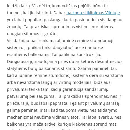
leidžia laiką. Vis dėl to, komfortiškas pojūtis būna tik
tuomet, kai jie įstiklinti. Dabar
balkonu stiklinimas Vilniuje
yra labai populiari paslauga, kuria pasinaudoja vis daugiau
žmonių. Tai praktiškas sprendimas visiems norintiems
daugiau šilumos ir grožio.
Vis dažniau pasirenkama aliuminė rėminė stumdomoji
sistema. Ji puikiai tinka daugiabučiuose namuose
esantiems balkonams. Tai patikima konstrukcija.
Daugiausia jų naudojama prieš du ar keturis dešimtmečius
statytiems butų balkonams stiklinti. Galima paminėti tai,
kad aliuminė rėminė stumdomoji sistema dera su varstoma
arba nevarstoma langų ar virtinų modeliais. Didžiausi
privalumai tenka tam, kad ji garantuoja sandarumą,
patvarumą bei saugumą. Tai praktiškas sprendimas, nes ir
priežiūra jų bus labai paprasta. Tęsiant privalumų sąrašą
galima paminėti ir tai, kad taupoma vieta, nes atidarymo
mechanizmai neužima vidinės vietos. Tai labai svarbu, nes
balkonas yra maža erdvė, kurioje kiekvienas sprendimas