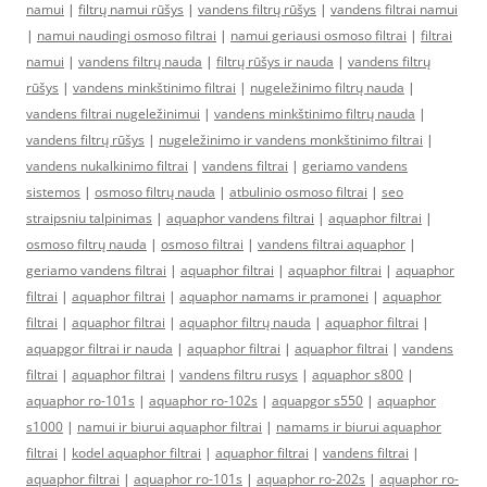
namui
|
filtrų namui rūšys
|
vandens filtrų rūšys
|
vandens filtrai namui
|
namui naudingi osmoso filtrai
|
namui geriausi osmoso filtrai
|
filtrai
namui
|
vandens filtrų nauda
|
filtrų rūšys ir nauda
|
vandens filtrų
rūšys
|
vandens minkštinimo filtrai
|
nugeležinimo filtrų nauda
|
vandens filtrai nugeležinimui
|
vandens minkštinimo filtrų nauda
|
vandens filtrų rūšys
|
nugeležinimo ir vandens monkštinimo filtrai
|
vandens nukalkinimo filtrai
|
vandens filtrai
|
geriamo vandens
sistemos
|
osmoso filtrų nauda
|
atbulinio osmoso filtrai
|
seo
straipsniu talpinimas
|
aquaphor vandens filtrai
|
aquaphor filtrai
|
osmoso filtrų nauda
|
osmoso filtrai
|
vandens filtrai aquaphor
|
geriamo vandens filtrai
|
aquaphor filtrai
|
aquaphor filtrai
|
aquaphor
filtrai
|
aquaphor filtrai
|
aquaphor namams ir pramonei
|
aquaphor
filtrai
|
aquaphor filtrai
|
aquaphor filtrų nauda
|
aquaphor filtrai
|
aquapgor filtrai ir nauda
|
aquaphor filtrai
|
aquaphor filtrai
|
vandens
filtrai
|
aquaphor filtrai
|
vandens filtru rusys
|
aquaphor s800
|
aquaphor ro-101s
|
aquaphor ro-102s
|
aquapgor s550
|
aquaphor
s1000
|
namui ir biurui aquaphor filtrai
|
namams ir biurui aquaphor
filtrai
|
kodel aquaphor filtrai
|
aquaphor filtrai
|
vandens filtrai
|
aquaphor filtrai
|
aquaphor ro-101s
|
aquaphor ro-202s
|
aquaphor ro-