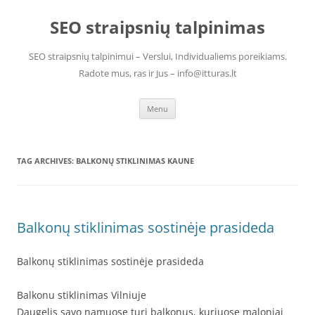
Skip
to
SEO straipsnių talpinimas
content
SEO straipsnių talpinimui – Verslui, Individualiems poreikiams.
Radote mus, ras ir Jus – info@itturas.lt
Menu
TAG ARCHIVES:
BALKONŲ STIKLINIMAS KAUNE
Balkonų stiklinimas sostinėje prasideda
Balkonų stiklinimas sostinėje prasideda
Balkonu stiklinimas Vilniuje
Daugelis savo namuose turi balkonus, kuriuose maloniai