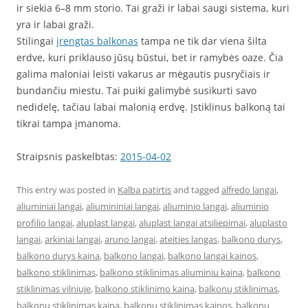
ir siekia 6–8 mm storio. Tai graži ir labai saugi sistema, kuri
yra ir labai graži.
Stilingai
įrengtas balkonas
tampa ne tik dar viena šilta
erdve, kuri priklauso jūsų būstui, bet ir ramybės oaze. Čia
galima maloniai leisti vakarus ar mėgautis pusryčiais ir
bundančiu miestu. Tai puiki galimybė susikurti savo
nedidelę, tačiau labai malonią erdvę. Įstiklinus balkoną tai
tikrai tampa įmanoma.
Straipsnis paskelbtas:
2015-04-02
This entry was posted in
Kalba patirtis
and tagged
alfredo langai
,
aliuminiai langai
,
aliumininiai langai
,
aliuminio langai
,
aliuminio
profilio langai
,
aluplast langai
,
aluplast langai atsiliepimai
,
aluplasto
langai
,
arkiniai langai
,
aruno langai
,
ateities langas
,
balkono durys
,
balkono durys kaina
,
balkono langai
,
balkono langai kainos
,
balkono stiklinimas
,
balkono stiklinimas aliuminiu kaina
,
balkono
stiklinimas vilniuje
,
balkono stiklinimo kaina
,
balkonų stiklinimas
,
balkonų stiklinimas kaina
,
balkonu stiklinimas kainos
,
balkonų