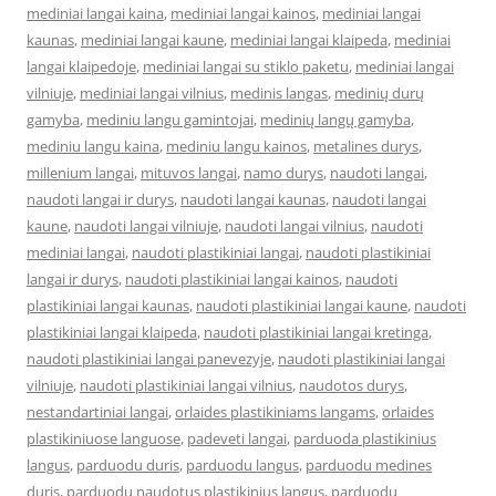
mediniai langai kaina
,
mediniai langai kainos
,
mediniai langai
kaunas
,
mediniai langai kaune
,
mediniai langai klaipeda
,
mediniai
langai klaipedoje
,
mediniai langai su stiklo paketu
,
mediniai langai
vilniuje
,
mediniai langai vilnius
,
medinis langas
,
medinių durų
gamyba
,
mediniu langu gamintojai
,
medinių langų gamyba
,
mediniu langu kaina
,
mediniu langu kainos
,
metalines durys
,
millenium langai
,
mituvos langai
,
namo durys
,
naudoti langai
,
naudoti langai ir durys
,
naudoti langai kaunas
,
naudoti langai
kaune
,
naudoti langai vilniuje
,
naudoti langai vilnius
,
naudoti
mediniai langai
,
naudoti plastikiniai langai
,
naudoti plastikiniai
langai ir durys
,
naudoti plastikiniai langai kainos
,
naudoti
plastikiniai langai kaunas
,
naudoti plastikiniai langai kaune
,
naudoti
plastikiniai langai klaipeda
,
naudoti plastikiniai langai kretinga
,
naudoti plastikiniai langai panevezyje
,
naudoti plastikiniai langai
vilniuje
,
naudoti plastikiniai langai vilnius
,
naudotos durys
,
nestandartiniai langai
,
orlaides plastikiniams langams
,
orlaides
plastikiniuose languose
,
padeveti langai
,
parduoda plastikinius
langus
,
parduodu duris
,
parduodu langus
,
parduodu medines
duris
,
parduodu naudotus plastikinius langus
,
parduodu