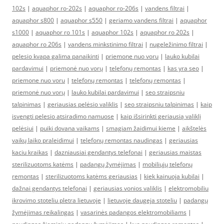
102s
|
aquaphor ro-202s
|
aquaphor ro-206s
|
vandens filtrai
|
aquaphor s800
|
aquaphor s550
|
geriamo vandens filtrai
|
aquaphor
s1000
|
aquaphor ro 101s
|
aquaphor 102s
|
aquaphor ro 202s
|
aquaphor ro 206s
|
vandens minkstinimo filtrai
|
nugeležinimo filtrai
|
pelesio kvapa galima panaikinti
|
priemone nuo voru
|
lauko kubilai
pardavimui
|
priemonė nuo vorų
|
telefonų remontas
|
kas yra seo
|
priemone nuo voru
|
telefonų remontas
|
telefonų remontas
|
priemonė nuo vorų
|
lauko kubilai pardavimui
|
seo straipsniu
talpinimas
|
geriausias pelėsio valiklis
|
seo straipsniu talpinimas
|
kaip
isvengti pelesio atsiradimo namuose
|
kaip išsirinkti geriausią valiklį
pelėsiui
|
puiki dovana vaikams
|
smagiam žaidimui kieme
|
aikštelės
vaikų laiko praleidimui
|
telefonų remontas naudingas
|
geriausias
kaciu kraikas
|
dazniausiai gendantys telefonai
|
geriausias maistas
sterilizuotoms katėms
|
padangų žymėjimas
|
mobiliųjų telefonų
remontas
|
sterilizuotoms katėms geriausias
|
kiek kainuoja kubilai
|
dažnai gendantys telefonai
|
geriausias vonios valiklis
|
elektromobiliu
ikrovimo stoteliu pletra lietuvoje
|
lietuvoje daugeja stoteliu
|
padangų
žymėjimas reikalingas
|
vasarinės padangos elektromobiliams
|