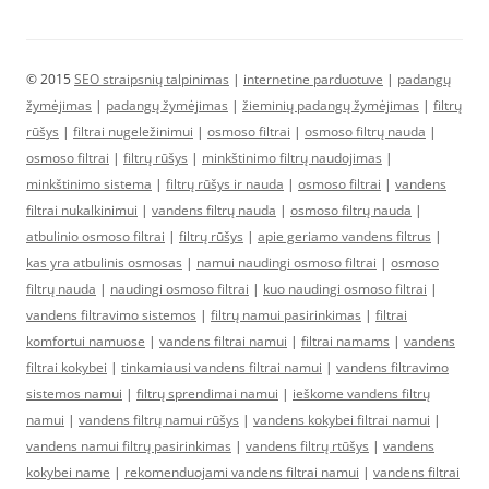
© 2015
SEO straipsnių talpinimas
|
internetine parduotuve
|
padangų
žymėjimas
|
padangų žymėjimas
|
žieminių padangų žymėjimas
|
filtrų
rūšys
|
filtrai nugeležinimui
|
osmoso filtrai
|
osmoso filtrų nauda
|
osmoso filtrai
|
filtrų rūšys
|
minkštinimo filtrų naudojimas
|
minkštinimo sistema
|
filtrų rūšys ir nauda
|
osmoso filtrai
|
vandens
filtrai nukalkinimui
|
vandens filtrų nauda
|
osmoso filtrų nauda
|
atbulinio osmoso filtrai
|
filtrų rūšys
|
apie geriamo vandens filtrus
|
kas yra atbulinis osmosas
|
namui naudingi osmoso filtrai
|
osmoso
filtrų nauda
|
naudingi osmoso filtrai
|
kuo naudingi osmoso filtrai
|
vandens filtravimo sistemos
|
filtrų namui pasirinkimas
|
filtrai
komfortui namuose
|
vandens filtrai namui
|
filtrai namams
|
vandens
filtrai kokybei
|
tinkamiausi vandens filtrai namui
|
vandens filtravimo
sistemos namui
|
filtrų sprendimai namui
|
ieškome vandens filtrų
namui
|
vandens filtrų namui rūšys
|
vandens kokybei filtrai namui
|
vandens namui filtrų pasirinkimas
|
vandens filtrų rtūšys
|
vandens
kokybei name
|
rekomenduojami vandens filtrai namui
|
vandens filtrai