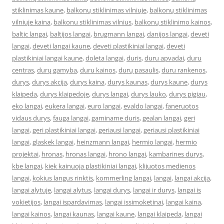
stiklinimas kaune
,
balkonų stiklinimas vilniuje
,
balkonų stiklinimas
vilniuje kaina
,
balkonu stiklinimas vilnius
,
balkonų stiklinimo kainos
,
baltic langai
,
baltijos langai
,
brugmann langai
,
danijos langai
,
deveti
langai
,
deveti langai kaune
,
deveti plastikiniai langai
,
deveti
plastikiniai langai kaune
,
doleta langai
,
duris
,
duru apvadai
,
duru
centras
,
durų gamyba
,
duru kainos
,
durų pasaulis
,
duru rankenos
,
durys
,
durys akcija
,
durys kaina
,
durys kaunas
,
durys kaune
,
durys
klaipeda
,
durys klaipedoje
,
durys langai
,
durys lauko
,
durys pigiau
,
eko langai
,
eukera langai
,
euro langai
,
evaldo langai
,
faneruotos
vidaus durys
,
fauga langai
,
gaminame duris
,
gealan langai
,
geri
langai
,
geri plastikiniai langai
,
geriausi langai
,
geriausi plastikiniai
langai
,
glaskek langai
,
heinzmann langai
,
hermio langai
,
hermio
projektai
,
hronas
,
hronas langai
,
hrono langai
,
kambarines durys
,
kbe langai
,
kiek kainuoja plastikiniai langai
,
klijuotos medienos
langai
,
kokius langus rinktis
,
kommerling langai
,
langai
,
langai akcija
,
langai alytuje
,
langai alytus
,
langai durys
,
langai ir durys
,
langai is
vokietijos
,
langai ispardavimas
,
langai issimoketinai
,
langai kaina
,
langai kainos
,
langai kaunas
,
langai kaune
,
langai klaipeda
,
langai