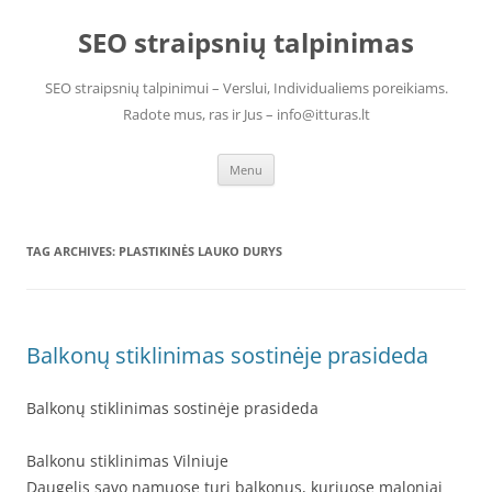
Skip
to
SEO straipsnių talpinimas
content
SEO straipsnių talpinimui – Verslui, Individualiems poreikiams.
Radote mus, ras ir Jus – info@itturas.lt
Menu
TAG ARCHIVES:
PLASTIKINĖS LAUKO DURYS
Balkonų stiklinimas sostinėje prasideda
Balkonų stiklinimas sostinėje prasideda
Balkonu stiklinimas Vilniuje
Daugelis savo namuose turi balkonus, kuriuose maloniai