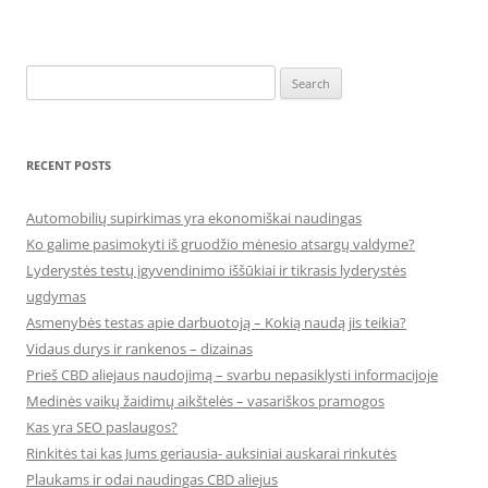
Search
for:
RECENT POSTS
Automobilių supirkimas yra ekonomiškai naudingas
Ko galime pasimokyti iš gruodžio mėnesio atsargų valdyme?
Lyderystės testų įgyvendinimo iššūkiai ir tikrasis lyderystės
ugdymas
Asmenybės testas apie darbuotoją – Kokią naudą jis teikia?
Vidaus durys ir rankenos – dizainas
Prieš CBD aliejaus naudojimą – svarbu nepasiklysti informacijoje
Medinės vaikų žaidimų aikštelės – vasariškos pramogos
Kas yra SEO paslaugos?
Rinkitės tai kas Jums geriausia- auksiniai auskarai rinkutės
Plaukams ir odai naudingas CBD aliejus