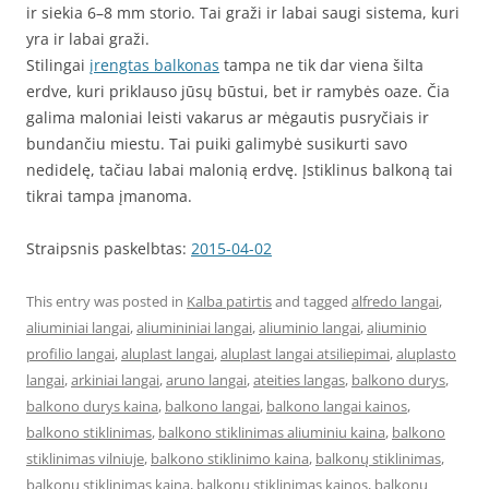
ir siekia 6–8 mm storio. Tai graži ir labai saugi sistema, kuri
yra ir labai graži.
Stilingai
įrengtas balkonas
tampa ne tik dar viena šilta
erdve, kuri priklauso jūsų būstui, bet ir ramybės oaze. Čia
galima maloniai leisti vakarus ar mėgautis pusryčiais ir
bundančiu miestu. Tai puiki galimybė susikurti savo
nedidelę, tačiau labai malonią erdvę. Įstiklinus balkoną tai
tikrai tampa įmanoma.
Straipsnis paskelbtas:
2015-04-02
This entry was posted in
Kalba patirtis
and tagged
alfredo langai
,
aliuminiai langai
,
aliumininiai langai
,
aliuminio langai
,
aliuminio
profilio langai
,
aluplast langai
,
aluplast langai atsiliepimai
,
aluplasto
langai
,
arkiniai langai
,
aruno langai
,
ateities langas
,
balkono durys
,
balkono durys kaina
,
balkono langai
,
balkono langai kainos
,
balkono stiklinimas
,
balkono stiklinimas aliuminiu kaina
,
balkono
stiklinimas vilniuje
,
balkono stiklinimo kaina
,
balkonų stiklinimas
,
balkonų stiklinimas kaina
,
balkonu stiklinimas kainos
,
balkonų