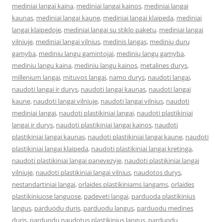
mediniai langai kaina
,
mediniai langai kainos
,
mediniai langai
kaunas
,
mediniai langai kaune
,
mediniai langai klaipeda
,
mediniai
langai klaipedoje
,
mediniai langai su stiklo paketu
,
mediniai langai
vilniuje
,
mediniai langai vilnius
,
medinis langas
,
medinių durų
gamyba
,
mediniu langu gamintojai
,
medinių langų gamyba
,
mediniu langu kaina
,
mediniu langu kainos
,
metalines durys
,
millenium langai
,
mituvos langai
,
namo durys
,
naudoti langai
,
naudoti langai ir durys
,
naudoti langai kaunas
,
naudoti langai
kaune
,
naudoti langai vilniuje
,
naudoti langai vilnius
,
naudoti
mediniai langai
,
naudoti plastikiniai langai
,
naudoti plastikiniai
langai ir durys
,
naudoti plastikiniai langai kainos
,
naudoti
plastikiniai langai kaunas
,
naudoti plastikiniai langai kaune
,
naudoti
plastikiniai langai klaipeda
,
naudoti plastikiniai langai kretinga
,
naudoti plastikiniai langai panevezyje
,
naudoti plastikiniai langai
vilniuje
,
naudoti plastikiniai langai vilnius
,
naudotos durys
,
nestandartiniai langai
,
orlaides plastikiniams langams
,
orlaides
plastikiniuose languose
,
padeveti langai
,
parduoda plastikinius
langus
,
parduodu duris
,
parduodu langus
,
parduodu medines
duris
,
parduodu naudotus plastikinius langus
,
parduodu