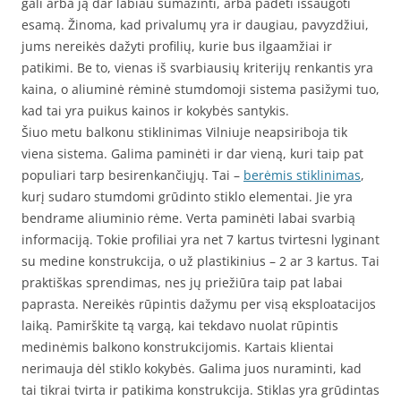
gali arba ją dar labiau sumažinti, arba padėti išsaugoti
esamą. Žinoma, kad privalumų yra ir daugiau, pavyzdžiui,
jums nereikės dažyti profilių, kurie bus ilgaamžiai ir
patikimi. Be to, vienas iš svarbiausių kriterijų renkantis yra
kaina, o aliuminė rėminė stumdomoji sistema pasižymi tuo,
kad tai yra puikus kainos ir kokybės santykis.
Šiuo metu balkonu stiklinimas Vilniuje neapsiriboja tik
viena sistema. Galima paminėti ir dar vieną, kuri taip pat
populiari tarp besirenkančiųjų. Tai –
berėmis stiklinimas
,
kurį sudaro stumdomi grūdinto stiklo elementai. Jie yra
bendrame aliuminio rėme. Verta paminėti labai svarbią
informaciją. Tokie profiliai yra net 7 kartus tvirtesni lyginant
su medine konstrukcija, o už plastikinius – 2 ar 3 kartus. Tai
praktiškas sprendimas, nes jų priežiūra taip pat labai
paprasta. Nereikės rūpintis dažymu per visą eksploatacijos
laiką. Pamirškite tą vargą, kai tekdavo nuolat rūpintis
medinėmis balkono konstrukcijomis. Kartais klientai
nerimauja dėl stiklo kokybės. Galima juos nuraminti, kad
tai tikrai tvirta ir patikima konstrukcija. Stiklas yra grūdintas