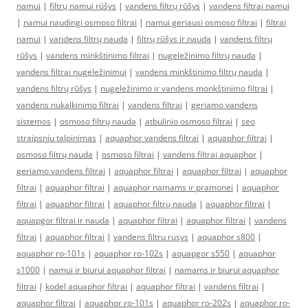
namui
|
filtrų namui rūšys
|
vandens filtrų rūšys
|
vandens filtrai namui
|
namui naudingi osmoso filtrai
|
namui geriausi osmoso filtrai
|
filtrai
namui
|
vandens filtrų nauda
|
filtrų rūšys ir nauda
|
vandens filtrų
rūšys
|
vandens minkštinimo filtrai
|
nugeležinimo filtrų nauda
|
vandens filtrai nugeležinimui
|
vandens minkštinimo filtrų nauda
|
vandens filtrų rūšys
|
nugeležinimo ir vandens monkštinimo filtrai
|
vandens nukalkinimo filtrai
|
vandens filtrai
|
geriamo vandens
sistemos
|
osmoso filtrų nauda
|
atbulinio osmoso filtrai
|
seo
straipsniu talpinimas
|
aquaphor vandens filtrai
|
aquaphor filtrai
|
osmoso filtrų nauda
|
osmoso filtrai
|
vandens filtrai aquaphor
|
geriamo vandens filtrai
|
aquaphor filtrai
|
aquaphor filtrai
|
aquaphor
filtrai
|
aquaphor filtrai
|
aquaphor namams ir pramonei
|
aquaphor
filtrai
|
aquaphor filtrai
|
aquaphor filtrų nauda
|
aquaphor filtrai
|
aquapgor filtrai ir nauda
|
aquaphor filtrai
|
aquaphor filtrai
|
vandens
filtrai
|
aquaphor filtrai
|
vandens filtru rusys
|
aquaphor s800
|
aquaphor ro-101s
|
aquaphor ro-102s
|
aquapgor s550
|
aquaphor
s1000
|
namui ir biurui aquaphor filtrai
|
namams ir biurui aquaphor
filtrai
|
kodel aquaphor filtrai
|
aquaphor filtrai
|
vandens filtrai
|
aquaphor filtrai
|
aquaphor ro-101s
|
aquaphor ro-202s
|
aquaphor ro-