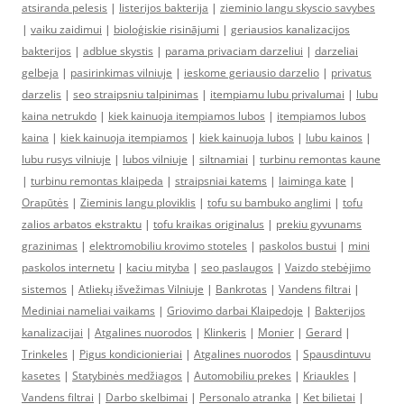
atsiranda pelesis
|
listerijos bakterija
|
zieminio langu skyscio savybes
|
vaiku zaidimui
|
bioloģiskie risinājumi
|
geriausios kanalizacijos
bakterijos
|
adblue skystis
|
parama privaciam darzeliui
|
darzeliai
gelbeja
|
pasirinkimas vilniuje
|
ieskome geriausio darzelio
|
privatus
darzelis
|
seo straipsniu talpinimas
|
itempiamu lubu privalumai
|
lubu
kaina netrukdo
|
kiek kainuoja itempiamos lubos
|
itempiamos lubos
kaina
|
kiek kainuoja itempiamos
|
kiek kainuoja lubos
|
lubu kainos
|
lubu rusys vilniuje
|
lubos vilniuje
|
siltnamiai
|
turbinu remontas kaune
|
turbinu remontas klaipeda
|
straipsniai katems
|
laiminga kate
|
Orapūtės
|
Zieminis langu ploviklis
|
tofu su bambuko anglimi
|
tofu
zalios arbatos ekstraktu
|
tofu kraikas originalus
|
prekiu gyvunams
grazinimas
|
elektromobiliu krovimo stoteles
|
paskolos bustui
|
mini
paskolos internetu
|
kaciu mityba
|
seo paslaugos
|
Vaizdo stebėjimo
sistemos
|
Atliekų išvežimas Vilniuje
|
Bankrotas
|
Vandens filtrai
|
Mediniai nameliai vaikams
|
Griovimo darbai Klaipedoje
|
Bakterijos
kanalizacijai
|
Atgalines nuorodos
|
Klinkeris
|
Monier
|
Gerard
|
Trinkeles
|
Pigus kondicionieriai
|
Atgalines nuorodos
|
Spausdintuvu
kasetes
|
Statybinės medžiagos
|
Automobiliu prekes
|
Kriaukles
|
Vandens filtrai
|
Darbo skelbimai
|
Personalo atranka
|
Ket bilietai
|