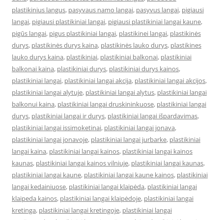
plastikinius langus
,
pasyvaus namo langai
,
pasyvus langai
,
pigiausi
langai
,
pigiausi plastikiniai langai
,
pigiausi plastikiniai langai kaune
,
pigūs langai
,
pigus plastikiniai langai
,
plastikinei langai
,
plastikinės
durys
,
plastikinės durys kaina
,
plastikinės lauko durys
,
plastikines
lauko durys kaina
,
plastikiniai
,
plastikiniai balkonai
,
plastikiniai
balkonai kaina
,
plastikiniai durys
,
plastikiniai durys kainos
,
plastikiniai langai
,
plastikiniai langai akcija
,
plastikiniai langai akcijos
,
plastikiniai langai alytuje
,
plastikiniai langai alytus
,
plastikiniai langai
balkonui kaina
,
plastikiniai langai druskininkuose
,
plastikiniai langai
durys
,
plastikiniai langai ir durys
,
plastikiniai langai išpardavimas
,
plastikiniai langai issimoketinai
,
plastikiniai langai jonava
,
plastikiniai langai jonavoje
,
plastikiniai langai jurbarke
,
plastikiniai
langai kaina
,
plastikiniai langai kainos
,
plastikiniai langai kainos
kaunas
,
plastikiniai langai kainos vilniuje
,
plastikiniai langai kaunas
,
plastikiniai langai kaune
,
plastikiniai langai kaune kainos
,
plastikiniai
langai kedainiuose
,
plastikiniai langai klaipėda
,
plastikiniai langai
klaipeda kainos
,
plastikiniai langai klaipėdoje
,
plastikiniai langai
kretinga
,
plastikiniai langai kretingoje
,
plastikiniai langai