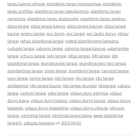
langu kainos vilniuje
,
plastikiniu langu montavimas
,
plastikiniu
langu profiliai
,
plastikiniu langu reguliavimas
,
plastikiniu langu
remontas
,
plastikiniu langu skaiciuokle
,
plastikiniu langu spalvos
,
plaza langai
,
plaza langai kainos
,
plaza langai kaunas
,
plaza langai
kaune
,
prienu langai
,
pvc durys
,
pvc langai
,
pvc lauko durys
,
rehau
langai
,
rehau plastikiniai langai
,
roletai plastikiniams langams
,
rudupio langai
,
sabonio langai
,
sabonio langai kaunas
,
salamander
langai
,
schuco langai
,
seni langai
,
siltas langas
,
šilti langai
,
silti
plastikiniai langai
,
skandinaviski langai
,
skandinavisko tipo langai
,
standartiniai langai
,
stogo langai
,
stumdomi langai
,
tamsinti langai
,
tavo langai
,
termo langai
,
tikri langai
,
tiks langai
,
tiks langai
atsiliepimai
,
tiks langai kaune
,
tiks langai skundai
,
tikslangai
,
vakaru
langai
,
varkojo langai
,
veka langai
,
vidaus durų gamyba
,
vidaus
durys kaina
,
vidaus durys kainos
,
vidaus durys kaune
,
vidaus durys
klaipeda
,
vidaus durys klaipėdoje
,
vidaus durys vilniuje
,
virtuves
langas
,
vitrininiai langai
,
vitrininiai langai kaina
,
www plastikiniai
langai lt
,
zaliuzes langams
on
2015-04-02
.