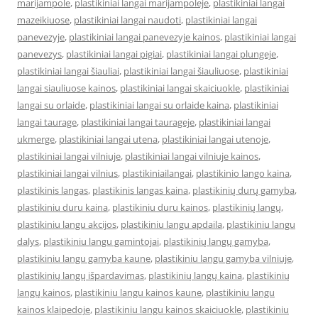
marijampole
,
plastikiniai langai marijampoleje
,
plastikiniai langai
mazeikiuose
,
plastikiniai langai naudoti
,
plastikiniai langai
panevezyje
,
plastikiniai langai panevezyje kainos
,
plastikiniai langai
panevezys
,
plastikiniai langai pigiai
,
plastikiniai langai plungeje
,
plastikiniai langai šiauliai
,
plastikiniai langai šiauliuose
,
plastikiniai
langai siauliuose kainos
,
plastikiniai langai skaiciuokle
,
plastikiniai
langai su orlaide
,
plastikiniai langai su orlaide kaina
,
plastikiniai
langai taurage
,
plastikiniai langai taurageje
,
plastikiniai langai
ukmerge
,
plastikiniai langai utena
,
plastikiniai langai utenoje
,
plastikiniai langai vilniuje
,
plastikiniai langai vilniuje kainos
,
plastikiniai langai vilnius
,
plastikiniailangai
,
plastikinio lango kaina
,
plastikinis langas
,
plastikinis langas kaina
,
plastikinių durų gamyba
,
plastikiniu duru kaina
,
plastikiniu duru kainos
,
plastikinių langų
,
plastikiniu langu akcijos
,
plastikiniu langu apdaila
,
plastikiniu langu
dalys
,
plastikiniu langu gamintojai
,
plastikinių langų gamyba
,
plastikiniu langu gamyba kaune
,
plastikiniu langu gamyba vilniuje
,
plastikinių langų išpardavimas
,
plastikinių langų kaina
,
plastikinių
langų kainos
,
plastikiniu langu kainos kaune
,
plastikiniu langu
kainos klaipedoje
,
plastikiniu langu kainos skaiciuokle
,
plastikiniu