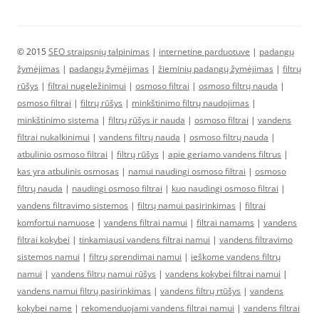
© 2015
SEO straipsnių talpinimas
|
internetine parduotuve
|
padangų
žymėjimas
|
padangų žymėjimas
|
žieminių padangų žymėjimas
|
filtrų
rūšys
|
filtrai nugeležinimui
|
osmoso filtrai
|
osmoso filtrų nauda
|
osmoso filtrai
|
filtrų rūšys
|
minkštinimo filtrų naudojimas
|
minkštinimo sistema
|
filtrų rūšys ir nauda
|
osmoso filtrai
|
vandens
filtrai nukalkinimui
|
vandens filtrų nauda
|
osmoso filtrų nauda
|
atbulinio osmoso filtrai
|
filtrų rūšys
|
apie geriamo vandens filtrus
|
kas yra atbulinis osmosas
|
namui naudingi osmoso filtrai
|
osmoso
filtrų nauda
|
naudingi osmoso filtrai
|
kuo naudingi osmoso filtrai
|
vandens filtravimo sistemos
|
filtrų namui pasirinkimas
|
filtrai
komfortui namuose
|
vandens filtrai namui
|
filtrai namams
|
vandens
filtrai kokybei
|
tinkamiausi vandens filtrai namui
|
vandens filtravimo
sistemos namui
|
filtrų sprendimai namui
|
ieškome vandens filtrų
namui
|
vandens filtrų namui rūšys
|
vandens kokybei filtrai namui
|
vandens namui filtrų pasirinkimas
|
vandens filtrų rtūšys
|
vandens
kokybei name
|
rekomenduojami vandens filtrai namui
|
vandens filtrai