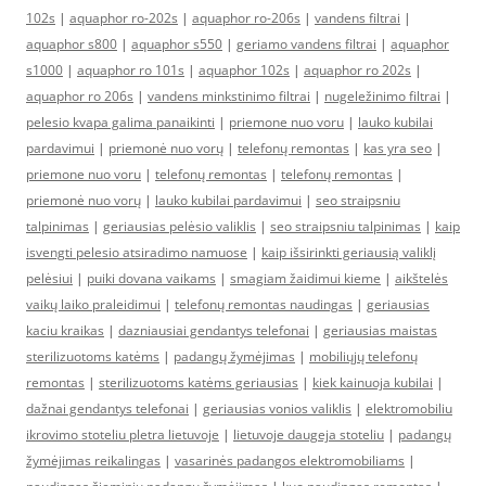
102s
|
aquaphor ro-202s
|
aquaphor ro-206s
|
vandens filtrai
|
aquaphor s800
|
aquaphor s550
|
geriamo vandens filtrai
|
aquaphor
s1000
|
aquaphor ro 101s
|
aquaphor 102s
|
aquaphor ro 202s
|
aquaphor ro 206s
|
vandens minkstinimo filtrai
|
nugeležinimo filtrai
|
pelesio kvapa galima panaikinti
|
priemone nuo voru
|
lauko kubilai
pardavimui
|
priemonė nuo vorų
|
telefonų remontas
|
kas yra seo
|
priemone nuo voru
|
telefonų remontas
|
telefonų remontas
|
priemonė nuo vorų
|
lauko kubilai pardavimui
|
seo straipsniu
talpinimas
|
geriausias pelėsio valiklis
|
seo straipsniu talpinimas
|
kaip
isvengti pelesio atsiradimo namuose
|
kaip išsirinkti geriausią valiklį
pelėsiui
|
puiki dovana vaikams
|
smagiam žaidimui kieme
|
aikštelės
vaikų laiko praleidimui
|
telefonų remontas naudingas
|
geriausias
kaciu kraikas
|
dazniausiai gendantys telefonai
|
geriausias maistas
sterilizuotoms katėms
|
padangų žymėjimas
|
mobiliųjų telefonų
remontas
|
sterilizuotoms katėms geriausias
|
kiek kainuoja kubilai
|
dažnai gendantys telefonai
|
geriausias vonios valiklis
|
elektromobiliu
ikrovimo stoteliu pletra lietuvoje
|
lietuvoje daugeja stoteliu
|
padangų
žymėjimas reikalingas
|
vasarinės padangos elektromobiliams
|