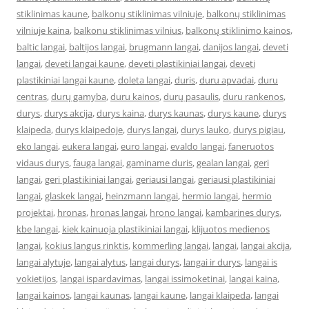
stiklinimas kaune
,
balkonų stiklinimas vilniuje
,
balkonų stiklinimas
vilniuje kaina
,
balkonu stiklinimas vilnius
,
balkonų stiklinimo kainos
,
baltic langai
,
baltijos langai
,
brugmann langai
,
danijos langai
,
deveti
langai
,
deveti langai kaune
,
deveti plastikiniai langai
,
deveti
plastikiniai langai kaune
,
doleta langai
,
duris
,
duru apvadai
,
duru
centras
,
durų gamyba
,
duru kainos
,
durų pasaulis
,
duru rankenos
,
durys
,
durys akcija
,
durys kaina
,
durys kaunas
,
durys kaune
,
durys
klaipeda
,
durys klaipedoje
,
durys langai
,
durys lauko
,
durys pigiau
,
eko langai
,
eukera langai
,
euro langai
,
evaldo langai
,
faneruotos
vidaus durys
,
fauga langai
,
gaminame duris
,
gealan langai
,
geri
langai
,
geri plastikiniai langai
,
geriausi langai
,
geriausi plastikiniai
langai
,
glaskek langai
,
heinzmann langai
,
hermio langai
,
hermio
projektai
,
hronas
,
hronas langai
,
hrono langai
,
kambarines durys
,
kbe langai
,
kiek kainuoja plastikiniai langai
,
klijuotos medienos
langai
,
kokius langus rinktis
,
kommerling langai
,
langai
,
langai akcija
,
langai alytuje
,
langai alytus
,
langai durys
,
langai ir durys
,
langai is
vokietijos
,
langai ispardavimas
,
langai issimoketinai
,
langai kaina
,
langai kainos
,
langai kaunas
,
langai kaune
,
langai klaipeda
,
langai