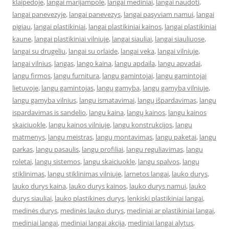
klaipedoje
,
langai marijampole
,
langai mediniai
,
langai naudoti
,
langai panevezyje
,
langai panevezys
,
langai pasyviam namui
,
langai
pigiau
,
langai plastikiniai
,
langai plastikiniai kainos
,
langai plastikiniai
kaune
,
langai plastikiniai vilniuje
,
langai siauliai
,
langai siauliuose
,
langai su drugeliu
,
langai su orlaide
,
langai veka
,
langai vilniuje
,
langai vilnius
,
langas
,
lango kaina
,
langu apdaila
,
langu apvadai
,
langu firmos
,
langu furnitura
,
langu gamintojai
,
langu gamintojai
lietuvoje
,
langu gamintojas
,
langų gamyba
,
langų gamyba vilniuje
,
langu gamyba vilnius
,
langu ismatavimai
,
langų išpardavimas
,
langu
ispardavimas is sandelio
,
langu kaina
,
langų kainos
,
langu kainos
skaiciuokle
,
langu kainos vilniuje
,
langu konstrukcijos
,
langu
matmenys
,
langu meistras
,
langų montavimas
,
langu paketai
,
langu
parkas
,
langu pasaulis
,
langu profiliai
,
langu reguliavimas
,
langu
roletai
,
langų sistemos
,
langu skaiciuokle
,
langu spalvos
,
langų
stiklinimas
,
langu stiklinimas vilniuje
,
larnetos langai
,
lauko durys
,
lauko durys kaina
,
lauko durys kainos
,
lauko durys namui
,
lauko
durys siauliai
,
lauko plastikines durys
,
lenkiski plastikiniai langai
,
medinės durys
,
medinės lauko durys
,
mediniai ar plastikiniai langai
,
mediniai langai
,
mediniai langai akcija
,
mediniai langai alytus
,