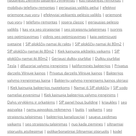
naudingas žieminių padangų žymėjimas
|
kuo naudingas remontas
|
mobiliųjų telefonų remontas
|
geriausias valiklis peliui
|
efektyvi
priemone nuo voru
|
efektyviai veikiantis pelėsio valiklis
|
priemonė
nuo vorų
|
telefonų remontas
|
josera classic
|
geriausias pelesio
valiklis
|
kas yra seo straipsniai
|
seo straipsniu talpinimas
|
isorinis
seo optimizavimas
|
vidinis seo optimizavimas
|
kaip optimizuoti
svetaine
|
SIP plokščių namai iki raktų
|
SIP plokščių namai iki 80m2
|
SIP plokščių namai iki 80m2
|
Kiek kainuoja aikštelės vaikams
|
SIP
plokščių namai iki 80m2
|
Geriausi dulkių siurbliai
|
Dulkiu siurbliai
Tesla
|
difuzoriai valymo įrenginims
|
kaliforminės bakterijos
|
Privatus
darzelis Vilniuje kainos
|
Privatus darzelis Vilniuje kainos
|
Bakterijos
valymo įrenginimas kaina
|
Bakterijų valymo įrenginiams kainos skiriasi
|
Kiek kainuoja bakterijos nuotekoms
|
Namai iš SIP plokščių
|
SIP sodo
nameliai gyvenimui
|
Kiek kainuoja bakterijos valymo įrenginims
|
Dalys viryklėms ir orkaitėms
|
SIP panel hous building
|
kriaukles
|
seo
apzvalga
|
namu apyvokos reikmenys
|
buitis
|
vaikams
|
seo
straipsniu talpinimas
|
bakterijos kanalizacijai
|
saugus zaidimas
vaikams
|
seo straipsniu talpinimas
|
nuo kada ziemines
|
siltnamiai
stipruolis atsiliepimai
|
polikarbonatiniai šiltnamiai stipruolis
|
kodel