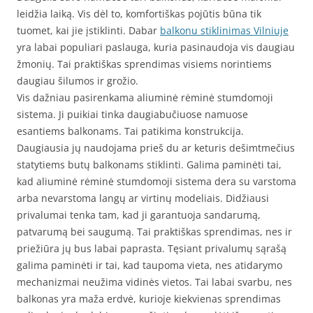
leidžia laiką. Vis dėl to, komfortiškas pojūtis būna tik
tuomet, kai jie įstiklinti. Dabar
balkonu stiklinimas Vilniuje
yra labai populiari paslauga, kuria pasinaudoja vis daugiau
žmonių. Tai praktiškas sprendimas visiems norintiems
daugiau šilumos ir grožio.
Vis dažniau pasirenkama aliuminė rėminė stumdomoji
sistema. Ji puikiai tinka daugiabučiuose namuose
esantiems balkonams. Tai patikima konstrukcija.
Daugiausia jų naudojama prieš du ar keturis dešimtmečius
statytiems butų balkonams stiklinti. Galima paminėti tai,
kad aliuminė rėminė stumdomoji sistema dera su varstoma
arba nevarstoma langų ar virtinų modeliais. Didžiausi
privalumai tenka tam, kad ji garantuoja sandarumą,
patvarumą bei saugumą. Tai praktiškas sprendimas, nes ir
priežiūra jų bus labai paprasta. Tęsiant privalumų sąrašą
galima paminėti ir tai, kad taupoma vieta, nes atidarymo
mechanizmai neužima vidinės vietos. Tai labai svarbu, nes
balkonas yra maža erdvė, kurioje kiekvienas sprendimas