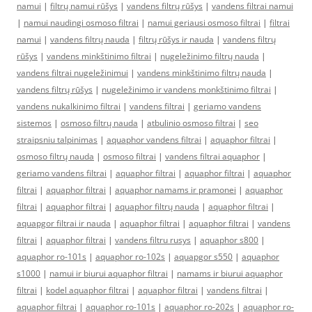
namui
|
filtrų namui rūšys
|
vandens filtrų rūšys
|
vandens filtrai namui
|
namui naudingi osmoso filtrai
|
namui geriausi osmoso filtrai
|
filtrai
namui
|
vandens filtrų nauda
|
filtrų rūšys ir nauda
|
vandens filtrų
rūšys
|
vandens minkštinimo filtrai
|
nugeležinimo filtrų nauda
|
vandens filtrai nugeležinimui
|
vandens minkštinimo filtrų nauda
|
vandens filtrų rūšys
|
nugeležinimo ir vandens monkštinimo filtrai
|
vandens nukalkinimo filtrai
|
vandens filtrai
|
geriamo vandens
sistemos
|
osmoso filtrų nauda
|
atbulinio osmoso filtrai
|
seo
straipsniu talpinimas
|
aquaphor vandens filtrai
|
aquaphor filtrai
|
osmoso filtrų nauda
|
osmoso filtrai
|
vandens filtrai aquaphor
|
geriamo vandens filtrai
|
aquaphor filtrai
|
aquaphor filtrai
|
aquaphor
filtrai
|
aquaphor filtrai
|
aquaphor namams ir pramonei
|
aquaphor
filtrai
|
aquaphor filtrai
|
aquaphor filtrų nauda
|
aquaphor filtrai
|
aquapgor filtrai ir nauda
|
aquaphor filtrai
|
aquaphor filtrai
|
vandens
filtrai
|
aquaphor filtrai
|
vandens filtru rusys
|
aquaphor s800
|
aquaphor ro-101s
|
aquaphor ro-102s
|
aquapgor s550
|
aquaphor
s1000
|
namui ir biurui aquaphor filtrai
|
namams ir biurui aquaphor
filtrai
|
kodel aquaphor filtrai
|
aquaphor filtrai
|
vandens filtrai
|
aquaphor filtrai
|
aquaphor ro-101s
|
aquaphor ro-202s
|
aquaphor ro-