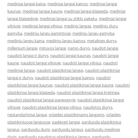
mediniai langai kaina
,
mediniai langai kainos
,
mediniai langai
kaunas
,
mediniai langai kaune
,
mediniai langai klaipeda
,
mediniai
langai klaipedoje
,
mediniai langai su stiklo paketu
,
mediniai langai
vilniuje
,
mediniai langai vilnius
,
medinis langas
,
medinių durų
gamyba
,
mediniu langu gamintojai
,
medinių langų gamyba
,
mediniu langu kaina
,
mediniu langu kainos
,
metalines durys
,
millenium langai
,
mituvos langai
,
namo durys
,
naudoti langai
,
naudoti langai ir durys
,
naudoti langai kaunas
,
naudoti langai
kaune
,
naudoti langai vilniuje
,
naudoti langai vilnius
,
naudoti
mediniai langai
,
naudoti plastikiniai langai
,
naudoti plastikiniai
langai ir durys
,
naudoti plastikiniai langai kainos
,
naudoti
plastikiniai langai kaunas
,
naudoti plastikiniai langai kaune
,
naudoti
plastikiniai langai klaipeda
,
naudoti plastikiniai langai kretinga
,
naudoti plastikiniai langai panevezyje
,
naudoti plastikiniai langai
vilniuje
,
naudoti plastikiniai langai vilnius
,
naudotos durys
,
nestandartiniai langai
,
orlaides plastikiniams langams
,
orlaides
plastikiniuose languose
,
padeveti langai
,
parduoda plastikinius
langus
,
parduodu duris
,
parduodu langus
,
parduodu medines
duris
,
parduodu naudotus plastikinius langus
,
parduodu