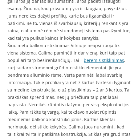
gali arba ją dar labiau sumažinti, arba padėti išsaugoti
esamą. Žinoma, kad privalumų yra ir daugiau, pavyzdžiui,
jums nereikės dažyti profilių, kurie bus ilgaamžiai ir
patikimi. Be to, vienas iš svarbiausių kriterijų renkantis yra
kaina, o aliuminė rėminė stumdomoji sistema pasižymi tuo,
kad tai yra puikus kainos ir kokybės santykis.
Šiuo metu balkonu stiklinimas Vilniuje neapsiriboja tik
viena sistema. Galima paminėti ir dar vieną, kuri taip pat
populiari tarp besirenkančiųjų. Tai –
berėmis stiklinimas
,
kurį sudaro stumdomi grūdinto stiklo elementai. Jie yra
bendrame aliuminio rėme. Verta paminėti labai svarbią
informaciją. Tokie profiliai yra net 7 kartus tvirtesni lyginant
su medine konstrukcija, o už plastikinius – 2 ar 3 kartus. Tai
praktiškas sprendimas, nes jų priežiūra taip pat labai
paprasta. Nereikės rūpintis dažymu per visą eksploatacijos
laiką. Pamirškite tą vargą, kai tekdavo nuolat rūpintis
medinėmis balkono konstrukcijomis. Kartais klientai
nerimauja dėl stiklo kokybės. Galima juos nuraminti, kad
tai tikrai tvirta ir patikima konstrukcija. Stiklas yra grūdintas