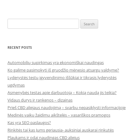
Search
for:
RECENT POSTS
Automobilių supirkimas yra ekonomiškai naudingas
Ko galime pasimokyti iš gruodžio mėnesio atsargų valdyme?
Lyderystės testų įgyvendinimo iššūkiai ir tikrasis lyderystės
ugdymas
Asmenybės testas apie darbuotoją – Kokią naudą jis teikia?
Vidaus durys ir rankenos – dizainas
Prieš CBD aliejaus naudojimą – svarbu nepasiklysti informacijoje
Medinės vaikų žaidimų aikštelės – vasariškos pramogos
Kas yra SEO paslaugos?
Rinkitės tai kas Jums geriausia- auksiniai auskarai rinkutės
Plaukams ir odai naudingas CBD aliejus