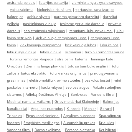
atsiranda pelesis
|
listerijos bakterija
|
zieminio langu skyscio savybes
|
vaiku zaidimui
|
bioloģiskie risinājumi
|
geriausios kanalizacijos
bakterijos
|
adblue skystis
|
parama privaciam darzeliui
|
darzeliai
gelbeja
|
pasirinkimas vilniuje
|
ieskome geriausio darzelio
|
privatus
darzelis
|
seo straipsniu talpinimas
|
itempiamu lubu privalumai
|
lubu
kaina netrukdo
|
kiek kainuoja itempiamos lubos
|
itempiamos lubos
kaina
|
kiek kainuoja itempiamos
|
kiek kainuoja lubos
|
lubu kainos
|
lubu rusys vilniuje
|
lubos vilniuje
|
siltnamiai
|
turbinu remontas kaune
|
turbinu remontas klaipeda
|
straipsniai katems
|
laiminga kate
|
Orapūtės
|
Zieminis langu ploviklis
|
tofu su bambuko anglimi
|
tofu
zalios arbatos ekstraktu
|
tofu kraikas originalus
|
prekiu gyvunams
grazinimas
|
elektromobiliu krovimo stoteles
|
paskolos bustui
|
mini
paskolos internetu
|
kaciu mityba
|
seo paslaugos
|
Vaizdo stebėjimo
sistemos
|
Atliekų išvežimas Vilniuje
|
Bankrotas
|
Vandens filtrai
|
Mediniai nameliai vaikams
|
Griovimo darbai Klaipedoje
|
Bakterijos
kanalizacijai
|
Atgalines nuorodos
|
Klinkeris
|
Monier
|
Gerard
|
Trinkeles
|
Pigus kondicionieriai
|
Atgalines nuorodos
|
Spausdintuvu
kasetes
|
Statybinės medžiagos
|
Automobiliu prekes
|
Kriaukles
|
Vandens filtrai
|
Darbo skelbimai
|
Personalo atranka
|
Ket bilietai
|