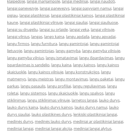
klaipedoje
,
langai marijampole
,
langai mediniai
,
langai naudoti
,
langai panevezyje
,
langai panevezys
,
langai pasyviam namui
,
langai
pigiau
,
langai plastikiniai
,
langai plastikiniai kainos
,
langai plastikiniai
kaune
,
langai plastikiniai vilniuje
,
langai siauliai
,
langai siauliuose
,
langai su drugeliu
,
langai su orlaide
,
langai veka
,
langai vilniuje
,
langai vilnius
,
langas
,
lango kaina
,
langu apdaila
,
langu apvadai
,
langu firmos
,
langu furnitura
,
langu gamintojai
,
langu gamintojai
lietuvoje
,
langu gamintojas
,
langų gamyba
,
langų gamyba vilniuje
,
langu gamyba vilnius
,
langu ismatavimai
,
langų išpardavimas
,
langu
ispardavimas is sandelio
,
langu kaina
,
langų kainos
,
langu kainos
skaiciuokle
,
langu kainos vilniuje
,
langu konstrukcijos
,
langu
matmenys
,
langu meistras
,
langų montavimas
,
langu paketai
,
langu
parkas
,
langu pasaulis
,
langu profiliai
,
langu reguliavimas
,
langu
roletai
,
langų sistemos
,
langu skaiciuokle
,
langu spalvos
,
langų
stiklinimas
,
langu stiklinimas vilniuje
,
larnetos langai
,
lauko durys
,
lauko durys kaina
,
lauko durys kainos
,
lauko durys namui
,
lauko
durys siauliai
,
lauko plastikines durys
,
lenkiski plastikiniai langai
,
medinės durys
,
medinės lauko durys
,
mediniai ar plastikiniai langai
,
mediniai langai
,
mediniai langai akcija
,
mediniai langai alytus
,