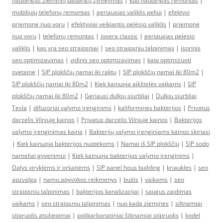
naudingas žieminių padangų žymėjimas
|
kuo naudingas remontas
|
mobiliųjų telefonų remontas
|
geriausias valiklis peliui
|
efektyvi
priemone nuo voru
|
efektyviai veikiantis pelėsio valiklis
|
priemonė
nuo vorų
|
telefonų remontas
|
josera classic
|
geriausias pelesio
valiklis
|
kas yra seo straipsniai
|
seo straipsniu talpinimas
|
isorinis
seo optimizavimas
|
vidinis seo optimizavimas
|
kaip optimizuoti
svetaine
|
SIP plokščių namai iki raktų
|
SIP plokščių namai iki 80m2
|
SIP plokščių namai iki 80m2
|
Kiek kainuoja aikštelės vaikams
|
SIP
plokščių namai iki 80m2
|
Geriausi dulkių siurbliai
|
Dulkiu siurbliai
Tesla
|
difuzoriai valymo įrenginims
|
kaliforminės bakterijos
|
Privatus
darzelis Vilniuje kainos
|
Privatus darzelis Vilniuje kainos
|
Bakterijos
valymo įrenginimas kaina
|
Bakterijų valymo įrenginiams kainos skiriasi
|
Kiek kainuoja bakterijos nuotekoms
|
Namai iš SIP plokščių
|
SIP sodo
nameliai gyvenimui
|
Kiek kainuoja bakterijos valymo įrenginims
|
Dalys viryklėms ir orkaitėms
|
SIP panel hous building
|
kriaukles
|
seo
apzvalga
|
namu apyvokos reikmenys
|
buitis
|
vaikams
|
seo
straipsniu talpinimas
|
bakterijos kanalizacijai
|
saugus zaidimas
vaikams
|
seo straipsniu talpinimas
|
nuo kada ziemines
|
siltnamiai
stipruolis atsiliepimai
|
polikarbonatiniai šiltnamiai stipruolis
|
kodel