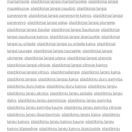
marijampole
,
plastikiniai langai marijampoleje
,
plastikiniai langai
mazeikiuose
,
plastikiniai langai naudoti
,
plastikiniai langai
panevezyje
,
plastikiniai langai panevezyje kainos
,
plastikiniai langai
panevezys
,
plastikiniai langai pigiai
,
plastikiniai langai plungeje
,
plastikiniai langai šiauliai
,
plastikiniai langai šiauliuose
,
plastikiniai
langai siauliuose kainos
,
plastikiniai langai skaiciuokle
,
plastikiniai
langai su orlaide
,
plastikiniai langai su orlaide kaina
,
plastikiniai
langai taurage
,
plastikiniai langai taurageje
,
plastikiniai langai
ukmerge
,
plastikiniai langai utena
,
plastikiniai langai utenoje
,
plastikiniai langai vilniuje
,
plastikiniai langai vilniuje kainos
,
plastikiniai langai vilnius
,
plastikiniailangai
,
plastikinio lango kaina
,
plastikinis langas
,
plastikinis langas kaina
,
plastikinių durų gamyba
,
plastikiniu duru kaina
,
plastikiniu duru kainos
,
plastikinių langų
,
plastikiniu langu akcijos
,
plastikiniu langu apdaila
,
plastikiniu langu
dalys
,
plastikiniu langu gamintojai
,
plastikinių langų gamyba
,
plastikiniu langu gamyba kaune
,
plastikiniu langu gamyba vilniuje
,
plastikinių langų išpardavimas
,
plastikinių langų kaina
,
plastikinių
langų kainos
,
plastikiniu langu kainos kaune
,
plastikiniu langu
kainos klaipedoje
,
plastikiniu langu kainos skaiciuokle
,
plastikiniu