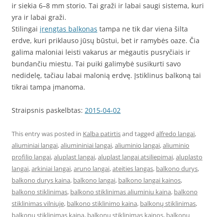
ir siekia 6–8 mm storio. Tai graži ir labai saugi sistema, kuri
yra ir labai graži.
Stilingai
įrengtas balkonas
tampa ne tik dar viena šilta
erdve, kuri priklauso jūsų būstui, bet ir ramybės oaze. Čia
galima maloniai leisti vakarus ar mėgautis pusryčiais ir
bundančiu miestu. Tai puiki galimybė susikurti savo
nedidelę, tačiau labai malonią erdvę. Įstiklinus balkoną tai
tikrai tampa įmanoma.
Straipsnis paskelbtas:
2015-04-02
This entry was posted in
Kalba patirtis
and tagged
alfredo langai
,
aliuminiai langai
,
aliumininiai langai
,
aliuminio langai
,
aliuminio
profilio langai
,
aluplast langai
,
aluplast langai atsiliepimai
,
aluplasto
langai
,
arkiniai langai
,
aruno langai
,
ateities langas
,
balkono durys
,
balkono durys kaina
,
balkono langai
,
balkono langai kainos
,
balkono stiklinimas
,
balkono stiklinimas aliuminiu kaina
,
balkono
stiklinimas vilniuje
,
balkono stiklinimo kaina
,
balkonų stiklinimas
,
balkonų stiklinimas kaina
,
balkonu stiklinimas kainos
,
balkonų