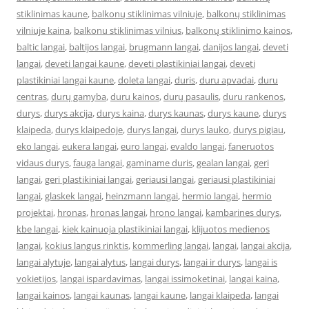
stiklinimas kaune
,
balkonų stiklinimas vilniuje
,
balkonų stiklinimas
vilniuje kaina
,
balkonu stiklinimas vilnius
,
balkonų stiklinimo kainos
,
baltic langai
,
baltijos langai
,
brugmann langai
,
danijos langai
,
deveti
langai
,
deveti langai kaune
,
deveti plastikiniai langai
,
deveti
plastikiniai langai kaune
,
doleta langai
,
duris
,
duru apvadai
,
duru
centras
,
durų gamyba
,
duru kainos
,
durų pasaulis
,
duru rankenos
,
durys
,
durys akcija
,
durys kaina
,
durys kaunas
,
durys kaune
,
durys
klaipeda
,
durys klaipedoje
,
durys langai
,
durys lauko
,
durys pigiau
,
eko langai
,
eukera langai
,
euro langai
,
evaldo langai
,
faneruotos
vidaus durys
,
fauga langai
,
gaminame duris
,
gealan langai
,
geri
langai
,
geri plastikiniai langai
,
geriausi langai
,
geriausi plastikiniai
langai
,
glaskek langai
,
heinzmann langai
,
hermio langai
,
hermio
projektai
,
hronas
,
hronas langai
,
hrono langai
,
kambarines durys
,
kbe langai
,
kiek kainuoja plastikiniai langai
,
klijuotos medienos
langai
,
kokius langus rinktis
,
kommerling langai
,
langai
,
langai akcija
,
langai alytuje
,
langai alytus
,
langai durys
,
langai ir durys
,
langai is
vokietijos
,
langai ispardavimas
,
langai issimoketinai
,
langai kaina
,
langai kainos
,
langai kaunas
,
langai kaune
,
langai klaipeda
,
langai