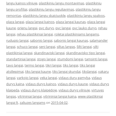
langu kainos vilniuje
,
plastikiniu langu montavimas
,
plastikiniu
langu profiliai
,
plastikiniu langu reguliavimas
,
plastikiniu langu
remontas
,
plastikiniu langu skaiciuokle
,
plastikiniu langu spalvos
,
plaza langai
,
plaza langai kainos
,
plaza langai kaunas
,
plaza langai
kaune
,
prienu langai
,
pvc durys
,
pvc langai
,
pvc lauko durys
,
rehau
langai
,
rehau plastikiniai langai
,
roletai plastikiniams langams
,
rudupio langai
,
sabonio langai
,
sabonio langai kaunas
,
salamander
langai
,
schuco langai
,
seni langai
,
siltas langas
,
šilti langai
,
silti
plastikiniai langai
,
skandinaviski langai
,
skandinavisko tipo langai
,
standartiniai langai
,
stogo langai
,
stumdomi langai
,
tamsinti langai
,
tavo langai
,
termo langai
,
tikri langai
,
tiks langai
,
tiks langai
atsiliepimai
,
tiks langai kaune
,
tiks langai skundai
,
tikslangai
,
vakaru
langai
,
varkojo langai
,
veka langai
,
vidaus durų gamyba
,
vidaus
durys kaina
,
vidaus durys kainos
,
vidaus durys kaune
,
vidaus durys
klaipeda
,
vidaus durys klaipėdoje
,
vidaus durys vilniuje
,
virtuves
langas
,
vitrininiai langai
,
vitrininiai langai kaina
,
www plastikiniai
langai lt
,
zaliuzes langams
on
2015-04-02
.