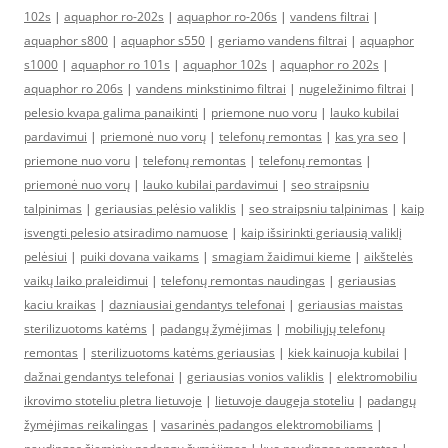
102s
|
aquaphor ro-202s
|
aquaphor ro-206s
|
vandens filtrai
|
aquaphor s800
|
aquaphor s550
|
geriamo vandens filtrai
|
aquaphor
s1000
|
aquaphor ro 101s
|
aquaphor 102s
|
aquaphor ro 202s
|
aquaphor ro 206s
|
vandens minkstinimo filtrai
|
nugeležinimo filtrai
|
pelesio kvapa galima panaikinti
|
priemone nuo voru
|
lauko kubilai
pardavimui
|
priemonė nuo vorų
|
telefonų remontas
|
kas yra seo
|
priemone nuo voru
|
telefonų remontas
|
telefonų remontas
|
priemonė nuo vorų
|
lauko kubilai pardavimui
|
seo straipsniu
talpinimas
|
geriausias pelėsio valiklis
|
seo straipsniu talpinimas
|
kaip
isvengti pelesio atsiradimo namuose
|
kaip išsirinkti geriausią valiklį
pelėsiui
|
puiki dovana vaikams
|
smagiam žaidimui kieme
|
aikštelės
vaikų laiko praleidimui
|
telefonų remontas naudingas
|
geriausias
kaciu kraikas
|
dazniausiai gendantys telefonai
|
geriausias maistas
sterilizuotoms katėms
|
padangų žymėjimas
|
mobiliųjų telefonų
remontas
|
sterilizuotoms katėms geriausias
|
kiek kainuoja kubilai
|
dažnai gendantys telefonai
|
geriausias vonios valiklis
|
elektromobiliu
ikrovimo stoteliu pletra lietuvoje
|
lietuvoje daugeja stoteliu
|
padangų
žymėjimas reikalingas
|
vasarinės padangos elektromobiliams
|