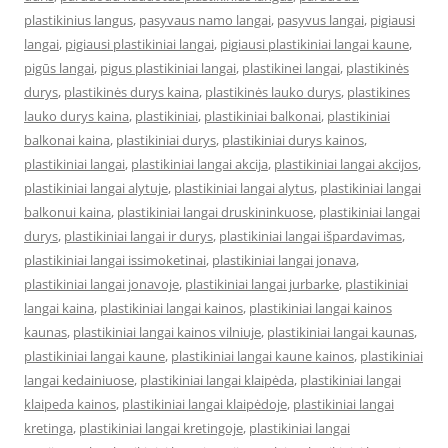
plastikinius langus
,
pasyvaus namo langai
,
pasyvus langai
,
pigiausi
langai
,
pigiausi plastikiniai langai
,
pigiausi plastikiniai langai kaune
,
pigūs langai
,
pigus plastikiniai langai
,
plastikinei langai
,
plastikinės
durys
,
plastikinės durys kaina
,
plastikinės lauko durys
,
plastikines
lauko durys kaina
,
plastikiniai
,
plastikiniai balkonai
,
plastikiniai
balkonai kaina
,
plastikiniai durys
,
plastikiniai durys kainos
,
plastikiniai langai
,
plastikiniai langai akcija
,
plastikiniai langai akcijos
,
plastikiniai langai alytuje
,
plastikiniai langai alytus
,
plastikiniai langai
balkonui kaina
,
plastikiniai langai druskininkuose
,
plastikiniai langai
durys
,
plastikiniai langai ir durys
,
plastikiniai langai išpardavimas
,
plastikiniai langai issimoketinai
,
plastikiniai langai jonava
,
plastikiniai langai jonavoje
,
plastikiniai langai jurbarke
,
plastikiniai
langai kaina
,
plastikiniai langai kainos
,
plastikiniai langai kainos
kaunas
,
plastikiniai langai kainos vilniuje
,
plastikiniai langai kaunas
,
plastikiniai langai kaune
,
plastikiniai langai kaune kainos
,
plastikiniai
langai kedainiuose
,
plastikiniai langai klaipėda
,
plastikiniai langai
klaipeda kainos
,
plastikiniai langai klaipėdoje
,
plastikiniai langai
kretinga
,
plastikiniai langai kretingoje
,
plastikiniai langai