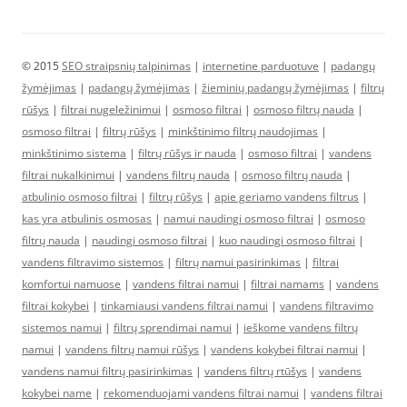
© 2015
SEO straipsnių talpinimas
|
internetine parduotuve
|
padangų
žymėjimas
|
padangų žymėjimas
|
žieminių padangų žymėjimas
|
filtrų
rūšys
|
filtrai nugeležinimui
|
osmoso filtrai
|
osmoso filtrų nauda
|
osmoso filtrai
|
filtrų rūšys
|
minkštinimo filtrų naudojimas
|
minkštinimo sistema
|
filtrų rūšys ir nauda
|
osmoso filtrai
|
vandens
filtrai nukalkinimui
|
vandens filtrų nauda
|
osmoso filtrų nauda
|
atbulinio osmoso filtrai
|
filtrų rūšys
|
apie geriamo vandens filtrus
|
kas yra atbulinis osmosas
|
namui naudingi osmoso filtrai
|
osmoso
filtrų nauda
|
naudingi osmoso filtrai
|
kuo naudingi osmoso filtrai
|
vandens filtravimo sistemos
|
filtrų namui pasirinkimas
|
filtrai
komfortui namuose
|
vandens filtrai namui
|
filtrai namams
|
vandens
filtrai kokybei
|
tinkamiausi vandens filtrai namui
|
vandens filtravimo
sistemos namui
|
filtrų sprendimai namui
|
ieškome vandens filtrų
namui
|
vandens filtrų namui rūšys
|
vandens kokybei filtrai namui
|
vandens namui filtrų pasirinkimas
|
vandens filtrų rtūšys
|
vandens
kokybei name
|
rekomenduojami vandens filtrai namui
|
vandens filtrai