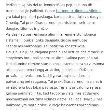
leidžia laiką. Vis dėl to, komfortiškas pojūtis būna tik
tuomet, kai jie įstiklinti. Dabar
balkonu stiklinimas Vilniuje
yra labai populiari paslauga, kuria pasinaudoja vis daugiau
žmonių. Tai praktiškas sprendimas visiems norintiems
daugiau šilumos ir grožio.
Vis dažniau pasirenkama aliuminė rėminė stumdomoji
sistema. Ji puikiai tinka daugiabučiuose namuose
esantiems balkonams. Tai patikima konstrukcija.
Daugiausia jų naudojama prieš du ar keturis dešimtmečius
statytiems butų balkonams stiklinti. Galima paminėti tai,
kad aliuminė rėminė stumdomoji sistema dera su varstoma
arba nevarstoma langų ar virtinų modeliais. Didžiausi
privalumai tenka tam, kad ji garantuoja sandarumą,
patvarumą bei saugumą. Tai praktiškas sprendimas, nes ir
priežiūra jų bus labai paprasta. Tęsiant privalumų sąrašą
galima paminėti ir tai, kad taupoma vieta, nes atidarymo
mechanizmai neužima vidinės vietos. Tai labai svarbu, nes
balkonas yra maža erdvė, kurioje kiekvienas sprendimas