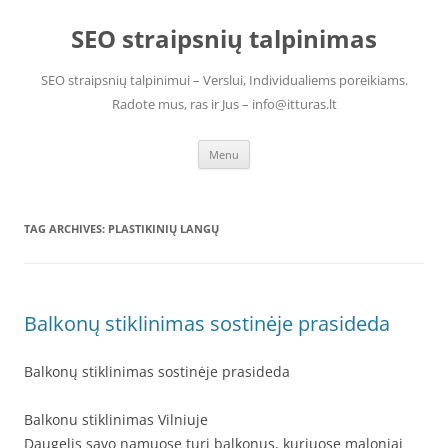
Skip
to
SEO straipsnių talpinimas
content
SEO straipsnių talpinimui – Verslui, Individualiems poreikiams.
Radote mus, ras ir Jus – info@itturas.lt
Menu
TAG ARCHIVES:
PLASTIKINIŲ LANGŲ
Balkonų stiklinimas sostinėje prasideda
Balkonų stiklinimas sostinėje prasideda
Balkonu stiklinimas Vilniuje
Daugelis savo namuose turi balkonus, kuriuose maloniai