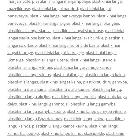
marijampole
,
plastikiniai langai marijampoleje
,
plastikiniai langai
mazeikiuose
,
plastikiniai langai naudoti
,
plastikiniai langai
panevezyje
,
plastikiniai langai panevezyje kainos
,
plastikiniai langai
panevezys
,
plastikiniai langai pigiai
,
plastikiniai langai plungeje
,
plastikiniai langai šiauliai
,
plastikiniai langai šiauliuose
,
plastikiniai
langai siauliuose kainos
,
plastikiniai langai skaiciuokle
,
plastikiniai
langai su orlaide
,
plastikiniai langai su orlaide kaina
,
plastikiniai
langai taurage
,
plastikiniai langai taurageje
,
plastikiniai langai
ukmerge
,
plastikiniai langai utena
,
plastikiniai langai utenoje
,
plastikiniai langai vilniuje
,
plastikiniai langai vilniuje kainos
,
plastikiniai langai vilnius
,
plastikiniailangai
,
plastikinio lango kaina
,
plastikinis langas
,
plastikinis langas kaina
,
plastikinių durų gamyba
,
plastikiniu duru kaina
,
plastikiniu duru kainos
,
plastikinių langų
,
plastikiniu langu akcijos
,
plastikiniu langu apdaila
,
plastikiniu langu
dalys
,
plastikiniu langu gamintojai
,
plastikinių langų gamyba
,
plastikiniu langu gamyba kaune
,
plastikiniu langu gamyba vilniuje
,
plastikinių langų išpardavimas
,
plastikinių langų kaina
,
plastikinių
langų kainos
,
plastikiniu langu kainos kaune
,
plastikiniu langu
kainos klaipedoje
,
plastikiniu langu kainos skaiciuokle
,
plastikiniu