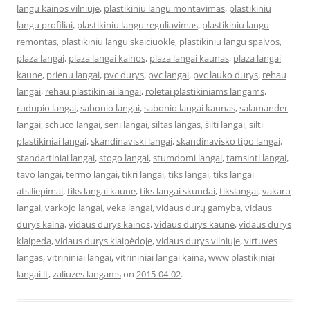
langu kainos vilniuje
,
plastikiniu langu montavimas
,
plastikiniu
langu profiliai
,
plastikiniu langu reguliavimas
,
plastikiniu langu
remontas
,
plastikiniu langu skaiciuokle
,
plastikiniu langu spalvos
,
plaza langai
,
plaza langai kainos
,
plaza langai kaunas
,
plaza langai
kaune
,
prienu langai
,
pvc durys
,
pvc langai
,
pvc lauko durys
,
rehau
langai
,
rehau plastikiniai langai
,
roletai plastikiniams langams
,
rudupio langai
,
sabonio langai
,
sabonio langai kaunas
,
salamander
langai
,
schuco langai
,
seni langai
,
siltas langas
,
šilti langai
,
silti
plastikiniai langai
,
skandinaviski langai
,
skandinavisko tipo langai
,
standartiniai langai
,
stogo langai
,
stumdomi langai
,
tamsinti langai
,
tavo langai
,
termo langai
,
tikri langai
,
tiks langai
,
tiks langai
atsiliepimai
,
tiks langai kaune
,
tiks langai skundai
,
tikslangai
,
vakaru
langai
,
varkojo langai
,
veka langai
,
vidaus durų gamyba
,
vidaus
durys kaina
,
vidaus durys kainos
,
vidaus durys kaune
,
vidaus durys
klaipeda
,
vidaus durys klaipėdoje
,
vidaus durys vilniuje
,
virtuves
langas
,
vitrininiai langai
,
vitrininiai langai kaina
,
www plastikiniai
langai lt
,
zaliuzes langams
on
2015-04-02
.