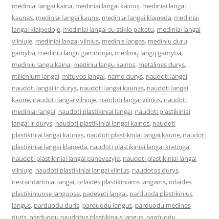
mediniai langai kaina
,
mediniai langai kainos
,
mediniai langai
kaunas
,
mediniai langai kaune
,
mediniai langai klaipeda
,
mediniai
langai klaipedoje
,
mediniai langai su stiklo paketu
,
mediniai langai
vilniuje
,
mediniai langai vilnius
,
medinis langas
,
medinių durų
gamyba
,
mediniu langu gamintojai
,
medinių langų gamyba
,
mediniu langu kaina
,
mediniu langu kainos
,
metalines durys
,
millenium langai
,
mituvos langai
,
namo durys
,
naudoti langai
,
naudoti langai ir durys
,
naudoti langai kaunas
,
naudoti langai
kaune
,
naudoti langai vilniuje
,
naudoti langai vilnius
,
naudoti
mediniai langai
,
naudoti plastikiniai langai
,
naudoti plastikiniai
langai ir durys
,
naudoti plastikiniai langai kainos
,
naudoti
plastikiniai langai kaunas
,
naudoti plastikiniai langai kaune
,
naudoti
plastikiniai langai klaipeda
,
naudoti plastikiniai langai kretinga
,
naudoti plastikiniai langai panevezyje
,
naudoti plastikiniai langai
vilniuje
,
naudoti plastikiniai langai vilnius
,
naudotos durys
,
nestandartiniai langai
,
orlaides plastikiniams langams
,
orlaides
plastikiniuose languose
,
padeveti langai
,
parduoda plastikinius
langus
,
parduodu duris
,
parduodu langus
,
parduodu medines
duris
,
parduodu naudotus plastikinius langus
,
parduodu