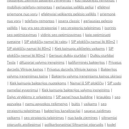
naudingas žieminių padangų žymėjimas
|
kuo naudingas remontas
|
mobiliųjų telefonų remontas
|
geriausias valiklis peliui
|
efektyvi
priemone nuo voru
|
efektyviai veikiantis pelėsio valiklis
|
priemonė
nuo vorų
|
telefonų remontas
|
josera classic
|
geriausias pelesio
valiklis
|
kas yra seo straipsniai
|
seo straipsniu talpinimas
|
isorinis
seo optimizavimas
|
vidinis seo optimizavimas
|
kaip optimizuoti
svetaine
|
SIP plokščių namai iki raktų
|
SIP plokščių namai iki 80m2
|
SIP plokščių namai iki 80m2
|
Kiek kainuoja aikštelės vaikams
|
SIP
plokščių namai iki 80m2
|
Geriausi dulkių siurbliai
|
Dulkiu siurbliai
Tesla
|
difuzoriai valymo įrenginims
|
kaliforminės bakterijos
|
Privatus
darzelis Vilniuje kainos
|
Privatus darzelis Vilniuje kainos
|
Bakterijos
valymo įrenginimas kaina
|
Bakterijų valymo įrenginiams kainos skiriasi
|
Kiek kainuoja bakterijos nuotekoms
|
Namai iš SIP plokščių
|
SIP sodo
nameliai gyvenimui
|
Kiek kainuoja bakterijos valymo įrenginims
|
Dalys viryklėms ir orkaitėms
|
SIP panel hous building
|
kriaukles
|
seo
apzvalga
|
namu apyvokos reikmenys
|
buitis
|
vaikams
|
seo
straipsniu talpinimas
|
bakterijos kanalizacijai
|
saugus zaidimas
vaikams
|
seo straipsniu talpinimas
|
nuo kada ziemines
|
siltnamiai
stipruolis atsiliepimai
|
polikarbonatiniai šiltnamiai stipruolis
|
kodel