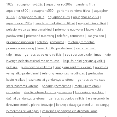
102s
|
aquaphor ro-202s
|
aquaphor ro-206s
|
vandens filtrai
|
aquaphor s800
|
aquaphor s550
|
geriamo vandens filtrai
|
aquaphor
s1000
|
aquaphor ro 101s
|
aquaphor 102s
|
aquaphor ro 202s
|
aquaphor ro 206s
|
vandens minkstinimo filtrai
|
nugeležinimo filtrai
|
pelesio kvapa galima panaikinti
|
priemone nuo voru
|
lauko kubilai
pardavimui
|
priemonė nuo vorų
|
telefonų remontas
|
kas yra seo
|
priemone nuo voru
|
telefonų remontas
|
telefonų remontas
|
priemonė nuo vorų
|
lauko kubilai pardavimui
|
seo straipsniu
talpinimas
|
geriausias pelėsio valiklis
|
seo straipsniu talpinimas
|
kaip
isvengti pelesio atsiradimo namuose
|
kaip išsirinkti geriausią valiklį
pelėsiui
|
puiki dovana vaikams
|
smagiam žaidimui kieme
|
aikštelės
vaikų laiko praleidimui
|
telefonų remontas naudingas
|
geriausias
kaciu kraikas
|
dazniausiai gendantys telefonai
|
geriausias maistas
sterilizuotoms katėms
|
padangų žymėjimas
|
mobiliųjų telefonų
remontas
|
sterilizuotoms katėms geriausias
|
kiek kainuoja kubilai
|
dažnai gendantys telefonai
|
geriausias vonios valiklis
|
elektromobiliu
ikrovimo stoteliu pletra lietuvoje
|
lietuvoje daugeja stoteliu
|
padangų
žymėjimas reikalingas
|
vasarinės padangos elektromobiliams
|