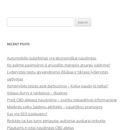
Search
for:
RECENT POSTS
Automobilių supirkimas yra ekonomiškai naudingas
Ko galime pasimokyti iš gruodžio mėnesio atsargų valdyme?
Lyderystės testų įgyvendinimo iššūkiai ir tikrasis lyderystės
ugdymas
Asmenybės testas apie darbuotoją – Kokią naudą jis teikia?
Vidaus durys ir rankenos – dizainas
Prieš CBD aliejaus naudojimą – svarbu nepasiklysti informacijoje
Medinės vaikų žaidimų aikštelės – vasariškos pramogos
Kas yra SEO paslaugos?
Rinkitės tai kas Jums geriausia- auksiniai auskarai rinkutės
Plaukams ir odai naudingas CBD aliejus