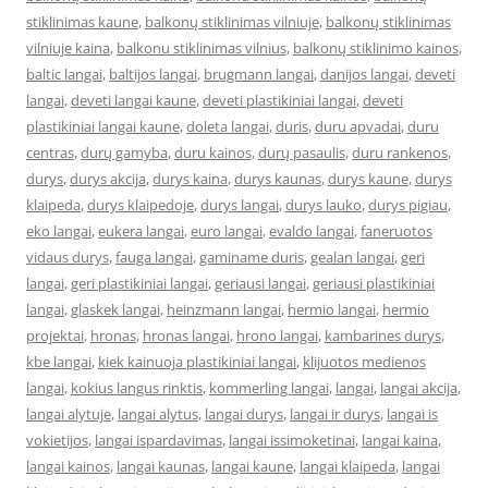
stiklinimas kaune
,
balkonų stiklinimas vilniuje
,
balkonų stiklinimas
vilniuje kaina
,
balkonu stiklinimas vilnius
,
balkonų stiklinimo kainos
,
baltic langai
,
baltijos langai
,
brugmann langai
,
danijos langai
,
deveti
langai
,
deveti langai kaune
,
deveti plastikiniai langai
,
deveti
plastikiniai langai kaune
,
doleta langai
,
duris
,
duru apvadai
,
duru
centras
,
durų gamyba
,
duru kainos
,
durų pasaulis
,
duru rankenos
,
durys
,
durys akcija
,
durys kaina
,
durys kaunas
,
durys kaune
,
durys
klaipeda
,
durys klaipedoje
,
durys langai
,
durys lauko
,
durys pigiau
,
eko langai
,
eukera langai
,
euro langai
,
evaldo langai
,
faneruotos
vidaus durys
,
fauga langai
,
gaminame duris
,
gealan langai
,
geri
langai
,
geri plastikiniai langai
,
geriausi langai
,
geriausi plastikiniai
langai
,
glaskek langai
,
heinzmann langai
,
hermio langai
,
hermio
projektai
,
hronas
,
hronas langai
,
hrono langai
,
kambarines durys
,
kbe langai
,
kiek kainuoja plastikiniai langai
,
klijuotos medienos
langai
,
kokius langus rinktis
,
kommerling langai
,
langai
,
langai akcija
,
langai alytuje
,
langai alytus
,
langai durys
,
langai ir durys
,
langai is
vokietijos
,
langai ispardavimas
,
langai issimoketinai
,
langai kaina
,
langai kainos
,
langai kaunas
,
langai kaune
,
langai klaipeda
,
langai