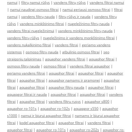
namui
|
filtrų namui rūšys
|
vandens filtrų rūšys
|
vandens filtrai namui
|
namui naudingi osmoso filtrai
|
namui geriausi osmoso filtrai
|
filtrai
namui
|
vandens filtrų nauda
|
filtrų rūšys ir nauda
|
vandens filtrų
rūšys
|
vandens minkštinimo filtrai
|
nugeležinimo filtrų nauda
|
vandens filtrai nugeležinimui
|
vandens minkštinimo filtrų nauda
|
vandens filtrų rūšys
|
nugeležinimo ir vandens monkštinimo filtrai
|
vandens nukalkinimo filtrai
|
vandens filtrai
|
geriamo vandens
sistemos
|
osmoso filtrų nauda
|
atbulinio osmoso filtrai
|
seo
straipsniu talpinimas
|
aquaphor vandens filtrai
|
aquaphor filtrai
|
osmoso filtrų nauda
|
osmoso filtrai
|
vandens filtrai aquaphor
|
geriamo vandens filtrai
|
aquaphor filtrai
|
aquaphor filtrai
|
aquaphor
filtrai
|
aquaphor filtrai
|
aquaphor namams ir pramonei
|
aquaphor
filtrai
|
aquaphor filtrai
|
aquaphor filtrų nauda
|
aquaphor filtrai
|
aquapgor filtrai ir nauda
|
aquaphor filtrai
|
aquaphor filtrai
|
vandens
filtrai
|
aquaphor filtrai
|
vandens filtru rusys
|
aquaphor s800
|
aquaphor ro-101s
|
aquaphor ro-102s
|
aquapgor s550
|
aquaphor
s1000
|
namui ir biurui aquaphor filtrai
|
namams ir biurui aquaphor
filtrai
|
kodel aquaphor filtrai
|
aquaphor filtrai
|
vandens filtrai
|
aquaphor filtrai
|
aquaphor ro-101s
|
aquaphor ro-202s
|
aquaphor ro-