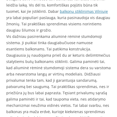
leidžia laiką. Vis dėl to, komfortiškas pojūtis būna tik
tuomet, kai jie įstiklinti. Dabar
balkonu stiklinimas Vilniuje
yra labai populiari paslauga, kuria pasinaudoja vis daugiau
žmonių. Tai praktiškas sprendimas visiems norintiems
daugiau šilumos ir grožio.
Vis dažniau pasirenkama aliuminė rėminė stumdomoji
sistema. Ji puikiai tinka daugiabučiuose namuose
esantiems balkonams. Tai patikima konstrukcija.
Daugiausia jų naudojama prieš du ar keturis dešimtmečius
statytiems butų balkonams stiklinti. Galima paminėti tai,
kad aliuminė rėminė stumdomoji sistema dera su varstoma
arba nevarstoma langų ar virtinų modeliais. Didžiausi
privalumai tenka tam, kad ji garantuoja sandarumą,
patvarumą bei saugumą. Tai praktiškas sprendimas, nes ir
priežiūra jų bus labai paprasta. Tęsiant privalumų sąrašą
galima paminėti ir tai, kad taupoma vieta, nes atidarymo
mechanizmai neužima vidinės vietos. Tai labai svarbu, nes
balkonas yra maža erdvė, kurioje kiekvienas sprendimas