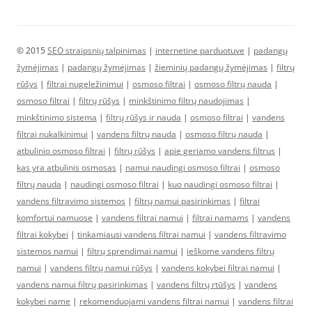
© 2015
SEO straipsnių talpinimas
|
internetine parduotuve
|
padangų
žymėjimas
|
padangų žymėjimas
|
žieminių padangų žymėjimas
|
filtrų
rūšys
|
filtrai nugeležinimui
|
osmoso filtrai
|
osmoso filtrų nauda
|
osmoso filtrai
|
filtrų rūšys
|
minkštinimo filtrų naudojimas
|
minkštinimo sistema
|
filtrų rūšys ir nauda
|
osmoso filtrai
|
vandens
filtrai nukalkinimui
|
vandens filtrų nauda
|
osmoso filtrų nauda
|
atbulinio osmoso filtrai
|
filtrų rūšys
|
apie geriamo vandens filtrus
|
kas yra atbulinis osmosas
|
namui naudingi osmoso filtrai
|
osmoso
filtrų nauda
|
naudingi osmoso filtrai
|
kuo naudingi osmoso filtrai
|
vandens filtravimo sistemos
|
filtrų namui pasirinkimas
|
filtrai
komfortui namuose
|
vandens filtrai namui
|
filtrai namams
|
vandens
filtrai kokybei
|
tinkamiausi vandens filtrai namui
|
vandens filtravimo
sistemos namui
|
filtrų sprendimai namui
|
ieškome vandens filtrų
namui
|
vandens filtrų namui rūšys
|
vandens kokybei filtrai namui
|
vandens namui filtrų pasirinkimas
|
vandens filtrų rtūšys
|
vandens
kokybei name
|
rekomenduojami vandens filtrai namui
|
vandens filtrai