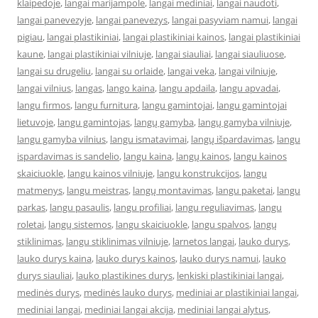
klaipedoje
,
langai marijampole
,
langai mediniai
,
langai naudoti
,
langai panevezyje
,
langai panevezys
,
langai pasyviam namui
,
langai
pigiau
,
langai plastikiniai
,
langai plastikiniai kainos
,
langai plastikiniai
kaune
,
langai plastikiniai vilniuje
,
langai siauliai
,
langai siauliuose
,
langai su drugeliu
,
langai su orlaide
,
langai veka
,
langai vilniuje
,
langai vilnius
,
langas
,
lango kaina
,
langu apdaila
,
langu apvadai
,
langu firmos
,
langu furnitura
,
langu gamintojai
,
langu gamintojai
lietuvoje
,
langu gamintojas
,
langų gamyba
,
langų gamyba vilniuje
,
langu gamyba vilnius
,
langu ismatavimai
,
langų išpardavimas
,
langu
ispardavimas is sandelio
,
langu kaina
,
langų kainos
,
langu kainos
skaiciuokle
,
langu kainos vilniuje
,
langu konstrukcijos
,
langu
matmenys
,
langu meistras
,
langų montavimas
,
langu paketai
,
langu
parkas
,
langu pasaulis
,
langu profiliai
,
langu reguliavimas
,
langu
roletai
,
langų sistemos
,
langu skaiciuokle
,
langu spalvos
,
langų
stiklinimas
,
langu stiklinimas vilniuje
,
larnetos langai
,
lauko durys
,
lauko durys kaina
,
lauko durys kainos
,
lauko durys namui
,
lauko
durys siauliai
,
lauko plastikines durys
,
lenkiski plastikiniai langai
,
medinės durys
,
medinės lauko durys
,
mediniai ar plastikiniai langai
,
mediniai langai
,
mediniai langai akcija
,
mediniai langai alytus
,