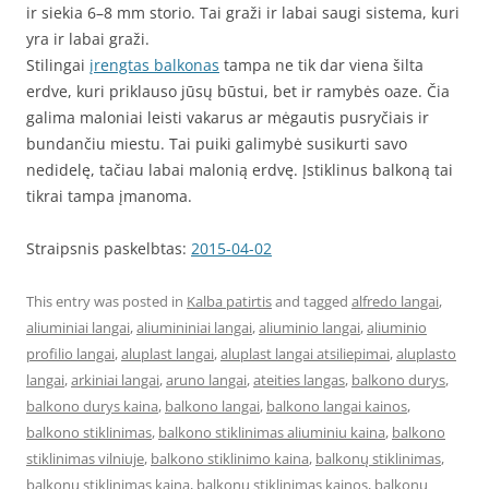
ir siekia 6–8 mm storio. Tai graži ir labai saugi sistema, kuri
yra ir labai graži.
Stilingai
įrengtas balkonas
tampa ne tik dar viena šilta
erdve, kuri priklauso jūsų būstui, bet ir ramybės oaze. Čia
galima maloniai leisti vakarus ar mėgautis pusryčiais ir
bundančiu miestu. Tai puiki galimybė susikurti savo
nedidelę, tačiau labai malonią erdvę. Įstiklinus balkoną tai
tikrai tampa įmanoma.
Straipsnis paskelbtas:
2015-04-02
This entry was posted in
Kalba patirtis
and tagged
alfredo langai
,
aliuminiai langai
,
aliumininiai langai
,
aliuminio langai
,
aliuminio
profilio langai
,
aluplast langai
,
aluplast langai atsiliepimai
,
aluplasto
langai
,
arkiniai langai
,
aruno langai
,
ateities langas
,
balkono durys
,
balkono durys kaina
,
balkono langai
,
balkono langai kainos
,
balkono stiklinimas
,
balkono stiklinimas aliuminiu kaina
,
balkono
stiklinimas vilniuje
,
balkono stiklinimo kaina
,
balkonų stiklinimas
,
balkonų stiklinimas kaina
,
balkonu stiklinimas kainos
,
balkonų