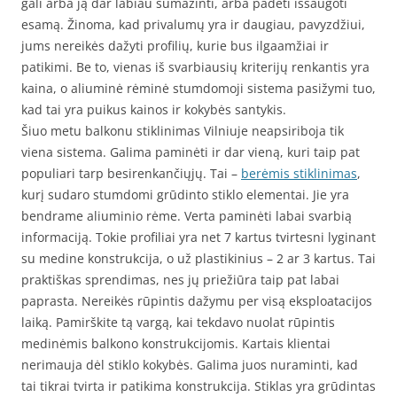
gali arba ją dar labiau sumažinti, arba padėti išsaugoti
esamą. Žinoma, kad privalumų yra ir daugiau, pavyzdžiui,
jums nereikės dažyti profilių, kurie bus ilgaamžiai ir
patikimi. Be to, vienas iš svarbiausių kriterijų renkantis yra
kaina, o aliuminė rėminė stumdomoji sistema pasižymi tuo,
kad tai yra puikus kainos ir kokybės santykis.
Šiuo metu balkonu stiklinimas Vilniuje neapsiriboja tik
viena sistema. Galima paminėti ir dar vieną, kuri taip pat
populiari tarp besirenkančiųjų. Tai –
berėmis stiklinimas
,
kurį sudaro stumdomi grūdinto stiklo elementai. Jie yra
bendrame aliuminio rėme. Verta paminėti labai svarbią
informaciją. Tokie profiliai yra net 7 kartus tvirtesni lyginant
su medine konstrukcija, o už plastikinius – 2 ar 3 kartus. Tai
praktiškas sprendimas, nes jų priežiūra taip pat labai
paprasta. Nereikės rūpintis dažymu per visą eksploatacijos
laiką. Pamirškite tą vargą, kai tekdavo nuolat rūpintis
medinėmis balkono konstrukcijomis. Kartais klientai
nerimauja dėl stiklo kokybės. Galima juos nuraminti, kad
tai tikrai tvirta ir patikima konstrukcija. Stiklas yra grūdintas