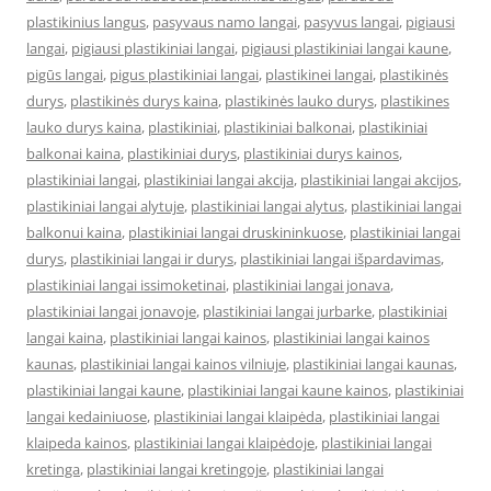
plastikinius langus
,
pasyvaus namo langai
,
pasyvus langai
,
pigiausi
langai
,
pigiausi plastikiniai langai
,
pigiausi plastikiniai langai kaune
,
pigūs langai
,
pigus plastikiniai langai
,
plastikinei langai
,
plastikinės
durys
,
plastikinės durys kaina
,
plastikinės lauko durys
,
plastikines
lauko durys kaina
,
plastikiniai
,
plastikiniai balkonai
,
plastikiniai
balkonai kaina
,
plastikiniai durys
,
plastikiniai durys kainos
,
plastikiniai langai
,
plastikiniai langai akcija
,
plastikiniai langai akcijos
,
plastikiniai langai alytuje
,
plastikiniai langai alytus
,
plastikiniai langai
balkonui kaina
,
plastikiniai langai druskininkuose
,
plastikiniai langai
durys
,
plastikiniai langai ir durys
,
plastikiniai langai išpardavimas
,
plastikiniai langai issimoketinai
,
plastikiniai langai jonava
,
plastikiniai langai jonavoje
,
plastikiniai langai jurbarke
,
plastikiniai
langai kaina
,
plastikiniai langai kainos
,
plastikiniai langai kainos
kaunas
,
plastikiniai langai kainos vilniuje
,
plastikiniai langai kaunas
,
plastikiniai langai kaune
,
plastikiniai langai kaune kainos
,
plastikiniai
langai kedainiuose
,
plastikiniai langai klaipėda
,
plastikiniai langai
klaipeda kainos
,
plastikiniai langai klaipėdoje
,
plastikiniai langai
kretinga
,
plastikiniai langai kretingoje
,
plastikiniai langai