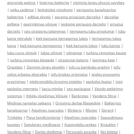
atsiranda pelesis
|
listerijos bakterija
|
zieminio langu skyscio savybes
|
vaiku zaidimui
|
bioloģiskie risinājumi
|
geriausios kanalizacijos
bakterijos
|
adblue skystis
|
parama privaciam darzeliui
|
darzeliai
gelbeja
|
pasirinkimas vilniuje
|
ieskome geriausio darzelio
|
privatus
darzelis
|
seo straipsniu talpinimas
|
itempiamu lubu privalumai
|
lubu
kaina netrukdo
|
kiek kainuoja itempiamos lubos
|
itempiamos lubos
kaina
|
kiek kainuoja itempiamos
|
kiek kainuoja lubos
|
lubu kainos
|
lubu rusys vilniuje
|
lubos vilniuje
|
siltnamiai
|
turbinu remontas kaune
|
turbinu remontas klaipeda
|
straipsniai katems
|
laiminga kate
|
Orapūtės
|
Zieminis langu ploviklis
|
tofu su bambuko anglimi
|
tofu
zalios arbatos ekstraktu
|
tofu kraikas originalus
|
prekiu gyvunams
grazinimas
|
elektromobiliu krovimo stoteles
|
paskolos bustui
|
mini
paskolos internetu
|
kaciu mityba
|
seo paslaugos
|
Vaizdo stebėjimo
sistemos
|
Atliekų išvežimas Vilniuje
|
Bankrotas
|
Vandens filtrai
|
Mediniai nameliai vaikams
|
Griovimo darbai Klaipedoje
|
Bakterijos
kanalizacijai
|
Atgalines nuorodos
|
Klinkeris
|
Monier
|
Gerard
|
Trinkeles
|
Pigus kondicionieriai
|
Atgalines nuorodos
|
Spausdintuvu
kasetes
|
Statybinės medžiagos
|
Automobiliu prekes
|
Kriaukles
|
Vandens filtrai
|
Darbo skelbimai
|
Personalo atranka
|
Ket bilietai
|