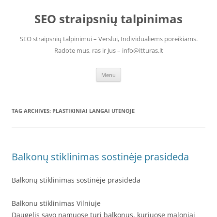
Skip
to
SEO straipsnių talpinimas
content
SEO straipsnių talpinimui – Verslui, Individualiems poreikiams.
Radote mus, ras ir Jus – info@itturas.lt
Menu
TAG ARCHIVES:
PLASTIKINIAI LANGAI UTENOJE
Balkonų stiklinimas sostinėje prasideda
Balkonų stiklinimas sostinėje prasideda
Balkonu stiklinimas Vilniuje
Daugelis savo namuose turi balkonus, kuriuose maloniai