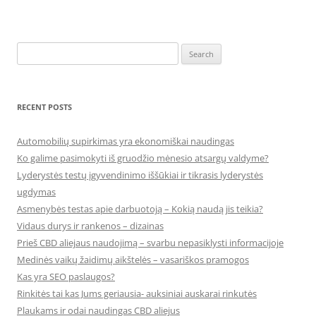
Search
for:
RECENT POSTS
Automobilių supirkimas yra ekonomiškai naudingas
Ko galime pasimokyti iš gruodžio mėnesio atsargų valdyme?
Lyderystės testų įgyvendinimo iššūkiai ir tikrasis lyderystės
ugdymas
Asmenybės testas apie darbuotoją – Kokią naudą jis teikia?
Vidaus durys ir rankenos – dizainas
Prieš CBD aliejaus naudojimą – svarbu nepasiklysti informacijoje
Medinės vaikų žaidimų aikštelės – vasariškos pramogos
Kas yra SEO paslaugos?
Rinkitės tai kas Jums geriausia- auksiniai auskarai rinkutės
Plaukams ir odai naudingas CBD aliejus