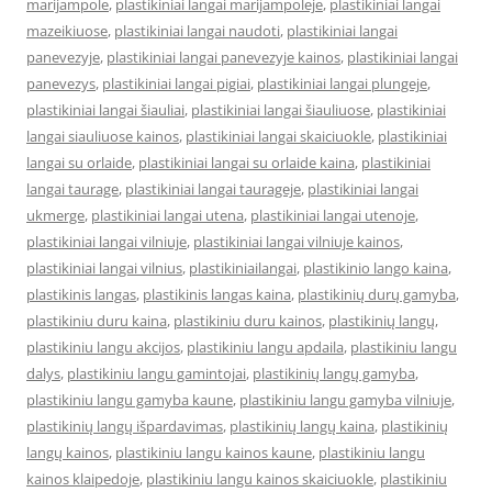
marijampole
,
plastikiniai langai marijampoleje
,
plastikiniai langai
mazeikiuose
,
plastikiniai langai naudoti
,
plastikiniai langai
panevezyje
,
plastikiniai langai panevezyje kainos
,
plastikiniai langai
panevezys
,
plastikiniai langai pigiai
,
plastikiniai langai plungeje
,
plastikiniai langai šiauliai
,
plastikiniai langai šiauliuose
,
plastikiniai
langai siauliuose kainos
,
plastikiniai langai skaiciuokle
,
plastikiniai
langai su orlaide
,
plastikiniai langai su orlaide kaina
,
plastikiniai
langai taurage
,
plastikiniai langai taurageje
,
plastikiniai langai
ukmerge
,
plastikiniai langai utena
,
plastikiniai langai utenoje
,
plastikiniai langai vilniuje
,
plastikiniai langai vilniuje kainos
,
plastikiniai langai vilnius
,
plastikiniailangai
,
plastikinio lango kaina
,
plastikinis langas
,
plastikinis langas kaina
,
plastikinių durų gamyba
,
plastikiniu duru kaina
,
plastikiniu duru kainos
,
plastikinių langų
,
plastikiniu langu akcijos
,
plastikiniu langu apdaila
,
plastikiniu langu
dalys
,
plastikiniu langu gamintojai
,
plastikinių langų gamyba
,
plastikiniu langu gamyba kaune
,
plastikiniu langu gamyba vilniuje
,
plastikinių langų išpardavimas
,
plastikinių langų kaina
,
plastikinių
langų kainos
,
plastikiniu langu kainos kaune
,
plastikiniu langu
kainos klaipedoje
,
plastikiniu langu kainos skaiciuokle
,
plastikiniu