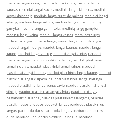
mediniai langai kaina
,
mediniai langai kainos
,
mediniai langai
kaunas
,
mediniai langai kaune
,
mediniai langai klaipeda
,
mediniai
langai klaipedoje
,
mediniai langai su stiklo paketu
,
mediniai langai
vilniuje
,
mediniai langai vilnius
,
medinis langas
,
medinių durų
gamyba
,
mediniu langu gamintojai
,
medinių langų gamyba
,
mediniu langu kaina
,
mediniu langu kainos
,
metalines durys
,
millenium langai
,
mituvos langai
,
namo durys
,
naudoti langai
,
naudoti langai ir durys
,
naudoti langai kaunas
,
naudoti langai
kaune
,
naudoti langai vilniuje
,
naudoti langai vilnius
,
naudoti
mediniai langai
,
naudoti plastikiniai langai
,
naudoti plastikiniai
langai ir durys
,
naudoti plastikiniai langai kainos
,
naudoti
plastikiniai langai kaunas
,
naudoti plastikiniai langai kaune
,
naudoti
plastikiniai langai klaipeda
,
naudoti plastikiniai langai kretinga
,
naudoti plastikiniai langai panevezyje
,
naudoti plastikiniai langai
vilniuje
,
naudoti plastikiniai langai vilnius
,
naudotos durys
,
nestandartiniai langai
,
orlaides plastikiniams langams
,
orlaides
plastikiniuose languose
,
padeveti langai
,
parduoda plastikinius
langus
,
parduodu duris
,
parduodu langus
,
parduodu medines
duris
,
parduodu naudotus plastikinius langus
,
parduodu