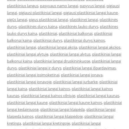
plastikinius langus
,
pasyvaus namo langai
,
pasyvus langai
,
pigiausi
langai
,
pigiausi plastikiniai langai
,
pigiausi plastikiniai langai kaune
,
pigūs langai
,
pigus plastikiniai langai
,
plastikinei langai
,
plastikinės
durys
,
plastikinės durys kaina
,
plastikinės lauko durys
,
plastikines
lauko durys kaina
,
plastikiniai
,
plastikiniai balkonai
,
plastikiniai
balkonai kaina
,
plastikiniai durys
,
plastikiniai durys kainos
,
plastikiniai langai
,
plastikiniai langai akcija
,
plastikiniai langai akcijos
,
plastikiniai langai alytuje
,
plastikiniai langai alytus
,
plastikiniai langai
balkonui kaina
,
plastikiniai langai druskininkuose
,
plastikiniai langai
durys
,
plastikiniai langai ir durys
,
plastikiniai langai išpardavimas
,
plastikiniai langai issimoketinai
,
plastikiniai langai jonava
,
plastikiniai langai jonavoje
,
plastikiniai langai jurbarke
,
plastikiniai
langai kaina
,
plastikiniai langai kainos
,
plastikiniai langai kainos
kaunas
,
plastikiniai langai kainos vilniuje
,
plastikiniai langai kaunas
,
plastikiniai langai kaune
,
plastikiniai langai kaune kainos
,
plastikiniai
langai kedainiuose
,
plastikiniai langai klaipėda
,
plastikiniai langai
klaipeda kainos
,
plastikiniai langai klaipėdoje
,
plastikiniai langai
kretinga
,
plastikiniai langai kretingoje
,
plastikiniai langai