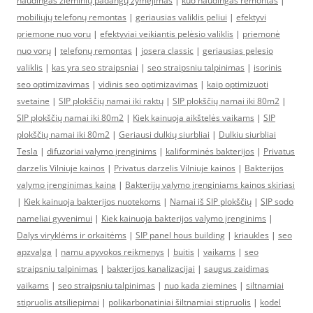
naudingas žieminių padangų žymėjimas
|
kuo naudingas remontas
|
mobiliųjų telefonų remontas
|
geriausias valiklis peliui
|
efektyvi
priemone nuo voru
|
efektyviai veikiantis pelėsio valiklis
|
priemonė
nuo vorų
|
telefonų remontas
|
josera classic
|
geriausias pelesio
valiklis
|
kas yra seo straipsniai
|
seo straipsniu talpinimas
|
isorinis
seo optimizavimas
|
vidinis seo optimizavimas
|
kaip optimizuoti
svetaine
|
SIP plokščių namai iki raktų
|
SIP plokščių namai iki 80m2
|
SIP plokščių namai iki 80m2
|
Kiek kainuoja aikštelės vaikams
|
SIP
plokščių namai iki 80m2
|
Geriausi dulkių siurbliai
|
Dulkiu siurbliai
Tesla
|
difuzoriai valymo įrenginims
|
kaliforminės bakterijos
|
Privatus
darzelis Vilniuje kainos
|
Privatus darzelis Vilniuje kainos
|
Bakterijos
valymo įrenginimas kaina
|
Bakterijų valymo įrenginiams kainos skiriasi
|
Kiek kainuoja bakterijos nuotekoms
|
Namai iš SIP plokščių
|
SIP sodo
nameliai gyvenimui
|
Kiek kainuoja bakterijos valymo įrenginims
|
Dalys viryklėms ir orkaitėms
|
SIP panel hous building
|
kriaukles
|
seo
apzvalga
|
namu apyvokos reikmenys
|
buitis
|
vaikams
|
seo
straipsniu talpinimas
|
bakterijos kanalizacijai
|
saugus zaidimas
vaikams
|
seo straipsniu talpinimas
|
nuo kada ziemines
|
siltnamiai
stipruolis atsiliepimai
|
polikarbonatiniai šiltnamiai stipruolis
|
kodel