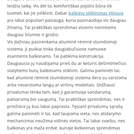
leidžia laiką. Vis dėl to, komfortiškas pojūtis būna tik
tuomet, kai jie įstiklinti. Dabar
balkonu stiklinimas Vilniuje
yra labai populiari paslauga, kuria pasinaudoja vis daugiau
žmonių. Tai praktiškas sprendimas visiems norintiems
daugiau šilumos ir grožio.
Vis dažniau pasirenkama aliuminė rėminė stumdomoji
sistema. Ji puikiai tinka daugiabučiuose namuose
esantiems balkonams. Tai patikima konstrukcija.
Daugiausia jų naudojama prieš du ar keturis dešimtmečius
statytiems butų balkonams stiklinti. Galima paminėti tai,
kad aliuminė rėminė stumdomoji sistema dera su varstoma
arba nevarstoma langų ar virtinų modeliais. Didžiausi
privalumai tenka tam, kad ji garantuoja sandarumą,
patvarumą bei saugumą. Tai praktiškas sprendimas, nes ir
priežiūra jų bus labai paprasta. Tęsiant privalumų sąrašą
galima paminėti ir tai, kad taupoma vieta, nes atidarymo
mechanizmai neužima vidinės vietos. Tai labai svarbu, nes
balkonas yra maža erdvė, kurioje kiekvienas sprendimas