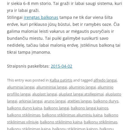
ir siekia 6–8 mm storio. Tai graži ir labai saugi sistema, kuri
yra ir labai graži.
Stilingai
įrengtas balkonas
tampa ne tik dar viena šilta
erdve, kuri priklauso jūsų būstui, bet ir ramybės oaze. Čia
galima maloniai leisti vakarus ar mėgautis pusryčiais ir
bundančiu miestu. Tai puiki galimybė susikurti savo
nedidelę, tačiau labai malonią erdvę. Įstiklinus balkoną tai
tikrai tampa įmanoma.
Straipsnis paskelbtas:
2015-04-02
This entry was posted in
Kalba patirtis
and tagged
alfredo langai
,
aliuminiai langai
,
aliumininiai langai
,
aliuminio langai
,
aliuminio
profilio langai
,
aluplast langai
,
aluplast langai atsiliepimai
,
aluplasto
langai
,
arkiniai langai
,
aruno langai
,
ateities langas
,
balkono durys
,
balkono durys kaina
,
balkono langai
,
balkono langai kainos
,
balkono stiklinimas
,
balkono stiklinimas aliuminiu kaina
,
balkono
stiklinimas vilniuje
,
balkono stiklinimo kaina
,
balkonų stiklinimas
,
balkonų stiklinimas kaina
,
balkonu stiklinimas kainos
,
balkonų