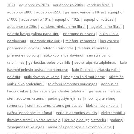
102s
|
aquaphor ro-202s
|
aquaphor ro-206s
|
vandens filtrai
|
aquaphor s800
|
aquaphor s550
|
geriamo vandens filtrai
|
aquaphor
s1000
|
aquaphor ro 101s
|
aquaphor 102s
|
aquaphor ro 202s
|
aquaphor ro 206s
|
vandens minkstinimo filtrai
|
nugeležinimo filtrai
|
pelesio kvapa galima panaikinti
|
priemone nuo voru
|
lauko kubilai
pardavimui
|
priemonė nuo vorų
|
telefonų remontas
|
kas yra seo
|
priemone nuo voru
|
telefonų remontas
|
telefonų remontas
|
priemonė nuo vorų
|
lauko kubilai pardavimui
|
seo straipsniu
talpinimas
|
geriausias pelėsio valiklis
|
seo straipsniu talpinimas
|
kaip
isvengti pelesio atsiradimo namuose
|
kaip išsirinkti geriausią valiklį
pelėsiui
|
puiki dovana vaikams
|
smagiam žaidimui kieme
|
aikštelės
vaikų laiko praleidimui
|
telefonų remontas naudingas
|
geriausias
kaciu kraikas
|
dazniausiai gendantys telefonai
|
geriausias maistas
sterilizuotoms katėms
|
padangų žymėjimas
|
mobiliųjų telefonų
remontas
|
sterilizuotoms katėms geriausias
|
kiek kainuoja kubilai
|
dažnai gendantys telefonai
|
geriausias vonios valiklis
|
elektromobiliu
ikrovimo stoteliu pletra lietuvoje
|
lietuvoje daugeja stoteliu
|
padangų
žymėjimas reikalingas
|
vasarinės padangos elektromobiliams
|