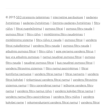
© 2015
SEO straipsnių talpinimas
|
internetine parduotuve
|
padangų
žymėjimas
|
padangų žymėjimas
|
žieminių padangų žymėjimas
|
filtrų
rūšys
|
filtrai nugeležinimui
|
osmoso filtrai
|
osmoso filtrų nauda
|
osmoso filtrai
|
filtrų rūšys
|
minkštinimo filtrų naudojimas
|
minkštinimo sistema
|
filtrų rūšys ir nauda
|
osmoso filtrai
|
vandens
filtrai nukalkinimui
|
vandens filtrų nauda
|
osmoso filtrų nauda
|
atbulinio osmoso filtrai
|
filtrų rūšys
|
apie geriamo vandens filtrus
|
kas yra atbulinis osmosas
|
namui naudingi osmoso filtrai
|
osmoso
filtrų nauda
|
naudingi osmoso filtrai
|
kuo naudingi osmoso filtrai
|
vandens filtravimo sistemos
|
filtrų namui pasirinkimas
|
filtrai
komfortui namuose
|
vandens filtrai namui
|
filtrai namams
|
vandens
filtrai kokybei
|
tinkamiausi vandens filtrai namui
|
vandens filtravimo
sistemos namui
|
filtrų sprendimai namui
|
ieškome vandens filtrų
namui
|
vandens filtrų namui rūšys
|
vandens kokybei filtrai namui
|
vandens namui filtrų pasirinkimas
|
vandens filtrų rtūšys
|
vandens
kokybei name
|
rekomenduojami vandens filtrai namui
|
vandens filtrai