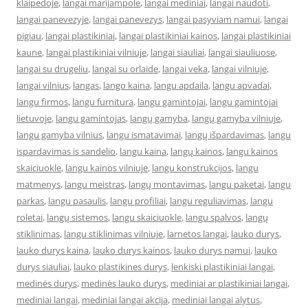
klaipedoje
,
langai marijampole
,
langai mediniai
,
langai naudoti
,
langai panevezyje
,
langai panevezys
,
langai pasyviam namui
,
langai
pigiau
,
langai plastikiniai
,
langai plastikiniai kainos
,
langai plastikiniai
kaune
,
langai plastikiniai vilniuje
,
langai siauliai
,
langai siauliuose
,
langai su drugeliu
,
langai su orlaide
,
langai veka
,
langai vilniuje
,
langai vilnius
,
langas
,
lango kaina
,
langu apdaila
,
langu apvadai
,
langu firmos
,
langu furnitura
,
langu gamintojai
,
langu gamintojai
lietuvoje
,
langu gamintojas
,
langų gamyba
,
langų gamyba vilniuje
,
langu gamyba vilnius
,
langu ismatavimai
,
langų išpardavimas
,
langu
ispardavimas is sandelio
,
langu kaina
,
langų kainos
,
langu kainos
skaiciuokle
,
langu kainos vilniuje
,
langu konstrukcijos
,
langu
matmenys
,
langu meistras
,
langų montavimas
,
langu paketai
,
langu
parkas
,
langu pasaulis
,
langu profiliai
,
langu reguliavimas
,
langu
roletai
,
langų sistemos
,
langu skaiciuokle
,
langu spalvos
,
langų
stiklinimas
,
langu stiklinimas vilniuje
,
larnetos langai
,
lauko durys
,
lauko durys kaina
,
lauko durys kainos
,
lauko durys namui
,
lauko
durys siauliai
,
lauko plastikines durys
,
lenkiski plastikiniai langai
,
medinės durys
,
medinės lauko durys
,
mediniai ar plastikiniai langai
,
mediniai langai
,
mediniai langai akcija
,
mediniai langai alytus
,