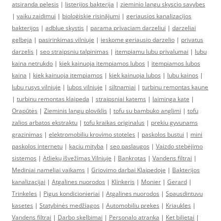
atsiranda pelesis
|
listerijos bakterija
|
zieminio langu skyscio savybes
|
vaiku zaidimui
|
bioloģiskie risinājumi
|
geriausios kanalizacijos
bakterijos
|
adblue skystis
|
parama privaciam darzeliui
|
darzeliai
gelbeja
|
pasirinkimas vilniuje
|
ieskome geriausio darzelio
|
privatus
darzelis
|
seo straipsniu talpinimas
|
itempiamu lubu privalumai
|
lubu
kaina netrukdo
|
kiek kainuoja itempiamos lubos
|
itempiamos lubos
kaina
|
kiek kainuoja itempiamos
|
kiek kainuoja lubos
|
lubu kainos
|
lubu rusys vilniuje
|
lubos vilniuje
|
siltnamiai
|
turbinu remontas kaune
|
turbinu remontas klaipeda
|
straipsniai katems
|
laiminga kate
|
Orapūtės
|
Zieminis langu ploviklis
|
tofu su bambuko anglimi
|
tofu
zalios arbatos ekstraktu
|
tofu kraikas originalus
|
prekiu gyvunams
grazinimas
|
elektromobiliu krovimo stoteles
|
paskolos bustui
|
mini
paskolos internetu
|
kaciu mityba
|
seo paslaugos
|
Vaizdo stebėjimo
sistemos
|
Atliekų išvežimas Vilniuje
|
Bankrotas
|
Vandens filtrai
|
Mediniai nameliai vaikams
|
Griovimo darbai Klaipedoje
|
Bakterijos
kanalizacijai
|
Atgalines nuorodos
|
Klinkeris
|
Monier
|
Gerard
|
Trinkeles
|
Pigus kondicionieriai
|
Atgalines nuorodos
|
Spausdintuvu
kasetes
|
Statybinės medžiagos
|
Automobiliu prekes
|
Kriaukles
|
Vandens filtrai
|
Darbo skelbimai
|
Personalo atranka
|
Ket bilietai
|