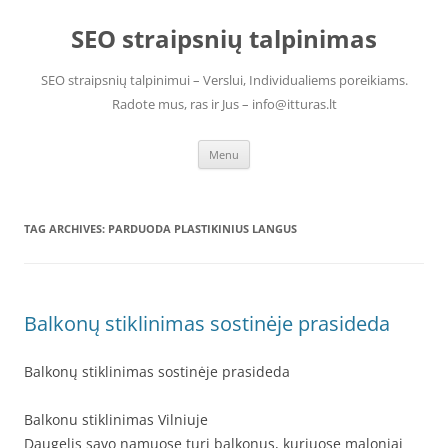
Skip
to
SEO straipsnių talpinimas
content
SEO straipsnių talpinimui – Verslui, Individualiems poreikiams.
Radote mus, ras ir Jus – info@itturas.lt
Menu
TAG ARCHIVES:
PARDUODA PLASTIKINIUS LANGUS
Balkonų stiklinimas sostinėje prasideda
Balkonų stiklinimas sostinėje prasideda
Balkonu stiklinimas Vilniuje
Daugelis savo namuose turi balkonus, kuriuose maloniai