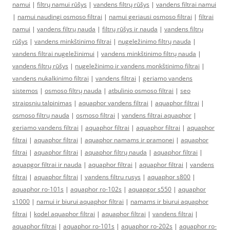
namui
|
filtrų namui rūšys
|
vandens filtrų rūšys
|
vandens filtrai namui
|
namui naudingi osmoso filtrai
|
namui geriausi osmoso filtrai
|
filtrai
namui
|
vandens filtrų nauda
|
filtrų rūšys ir nauda
|
vandens filtrų
rūšys
|
vandens minkštinimo filtrai
|
nugeležinimo filtrų nauda
|
vandens filtrai nugeležinimui
|
vandens minkštinimo filtrų nauda
|
vandens filtrų rūšys
|
nugeležinimo ir vandens monkštinimo filtrai
|
vandens nukalkinimo filtrai
|
vandens filtrai
|
geriamo vandens
sistemos
|
osmoso filtrų nauda
|
atbulinio osmoso filtrai
|
seo
straipsniu talpinimas
|
aquaphor vandens filtrai
|
aquaphor filtrai
|
osmoso filtrų nauda
|
osmoso filtrai
|
vandens filtrai aquaphor
|
geriamo vandens filtrai
|
aquaphor filtrai
|
aquaphor filtrai
|
aquaphor
filtrai
|
aquaphor filtrai
|
aquaphor namams ir pramonei
|
aquaphor
filtrai
|
aquaphor filtrai
|
aquaphor filtrų nauda
|
aquaphor filtrai
|
aquapgor filtrai ir nauda
|
aquaphor filtrai
|
aquaphor filtrai
|
vandens
filtrai
|
aquaphor filtrai
|
vandens filtru rusys
|
aquaphor s800
|
aquaphor ro-101s
|
aquaphor ro-102s
|
aquapgor s550
|
aquaphor
s1000
|
namui ir biurui aquaphor filtrai
|
namams ir biurui aquaphor
filtrai
|
kodel aquaphor filtrai
|
aquaphor filtrai
|
vandens filtrai
|
aquaphor filtrai
|
aquaphor ro-101s
|
aquaphor ro-202s
|
aquaphor ro-