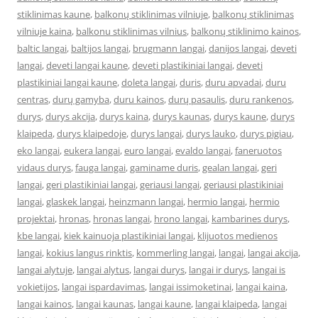
stiklinimas kaune
,
balkonų stiklinimas vilniuje
,
balkonų stiklinimas
vilniuje kaina
,
balkonu stiklinimas vilnius
,
balkonų stiklinimo kainos
,
baltic langai
,
baltijos langai
,
brugmann langai
,
danijos langai
,
deveti
langai
,
deveti langai kaune
,
deveti plastikiniai langai
,
deveti
plastikiniai langai kaune
,
doleta langai
,
duris
,
duru apvadai
,
duru
centras
,
durų gamyba
,
duru kainos
,
durų pasaulis
,
duru rankenos
,
durys
,
durys akcija
,
durys kaina
,
durys kaunas
,
durys kaune
,
durys
klaipeda
,
durys klaipedoje
,
durys langai
,
durys lauko
,
durys pigiau
,
eko langai
,
eukera langai
,
euro langai
,
evaldo langai
,
faneruotos
vidaus durys
,
fauga langai
,
gaminame duris
,
gealan langai
,
geri
langai
,
geri plastikiniai langai
,
geriausi langai
,
geriausi plastikiniai
langai
,
glaskek langai
,
heinzmann langai
,
hermio langai
,
hermio
projektai
,
hronas
,
hronas langai
,
hrono langai
,
kambarines durys
,
kbe langai
,
kiek kainuoja plastikiniai langai
,
klijuotos medienos
langai
,
kokius langus rinktis
,
kommerling langai
,
langai
,
langai akcija
,
langai alytuje
,
langai alytus
,
langai durys
,
langai ir durys
,
langai is
vokietijos
,
langai ispardavimas
,
langai issimoketinai
,
langai kaina
,
langai kainos
,
langai kaunas
,
langai kaune
,
langai klaipeda
,
langai