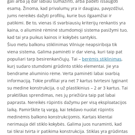
gali arba ją dar labiau sumažinti, arba padėti išsaugoti
esamą. Žinoma, kad privalumų yra ir daugiau, pavyzdžiui,
jums nereikės dažyti profilių, kurie bus ilgaamžiai ir
patikimi. Be to, vienas iš svarbiausių kriterijų renkantis yra
kaina, o aliuminė rėminė stumdomoji sistema pasižymi tuo,
kad tai yra puikus kainos ir kokybės santykis.
Šiuo metu balkonu stiklinimas Vilniuje neapsiriboja tik
viena sistema. Galima paminėti ir dar vieną, kuri taip pat
populiari tarp besirenkančiųjų. Tai –
berėmis stiklinimas
,
kurį sudaro stumdomi grūdinto stiklo elementai. Jie yra
bendrame aliuminio rėme. Verta paminėti labai svarbią
informaciją. Tokie profiliai yra net 7 kartus tvirtesni lyginant
su medine konstrukcija, o už plastikinius – 2 ar 3 kartus. Tai
praktiškas sprendimas, nes jų priežiūra taip pat labai
paprasta. Nereikės rūpintis dažymu per visą eksploatacijos
laiką. Pamirškite tą vargą, kai tekdavo nuolat rūpintis
medinėmis balkono konstrukcijomis. Kartais klientai
nerimauja dėl stiklo kokybės. Galima juos nuraminti, kad
tai tikrai tvirta ir patikima konstrukcija. Stiklas yra grūdintas