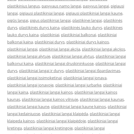
plastikinius langus
,
pasyvaus namo langai
,
pasyvus langai
,
pigiausi
langai
,
pigiausi plastikiniai langai
,
pigiausi plastikiniai langai kaune
,
pigūs langai
,
pigus plastikiniai langai
,
plastikinei langai
,
plastikinės
durys
,
plastikinės durys kaina
,
plastikinės lauko durys
,
plastikines
lauko durys kaina
,
plastikiniai
,
plastikiniai balkonai
,
plastikiniai
balkonai kaina
,
plastikiniai durys
,
plastikiniai durys kainos
,
plastikiniai langai
,
plastikiniai langai akcija
,
plastikiniai langai akcijos
,
plastikiniai langai alytuje
,
plastikiniai langai alytus
,
plastikiniai langai
balkonui kaina
,
plastikiniai langai druskininkuose
,
plastikiniai langai
durys
,
plastikiniai langai ir durys
,
plastikiniai langai išpardavimas
,
plastikiniai langai issimoketinai
,
plastikiniai langai jonava
,
plastikiniai langai jonavoje
,
plastikiniai langai jurbarke
,
plastikiniai
langai kaina
,
plastikiniai langai kainos
,
plastikiniai langai kainos
kaunas
,
plastikiniai langai kainos vilniuje
,
plastikiniai langai kaunas
,
plastikiniai langai kaune
,
plastikiniai langai kaune kainos
,
plastikiniai
langai kedainiuose
,
plastikiniai langai klaipėda
,
plastikiniai langai
klaipeda kainos
,
plastikiniai langai klaipėdoje
,
plastikiniai langai
kretinga
,
plastikiniai langai kretingoje
,
plastikiniai langai