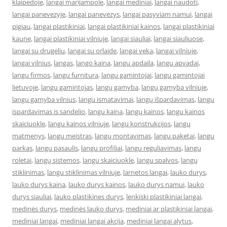
klaipedoje
,
langai marijampole
,
langai mediniai
,
langai naudoti
,
langai panevezyje
,
langai panevezys
,
langai pasyviam namui
,
langai
pigiau
,
langai plastikiniai
,
langai plastikiniai kainos
,
langai plastikiniai
kaune
,
langai plastikiniai vilniuje
,
langai siauliai
,
langai siauliuose
,
langai su drugeliu
,
langai su orlaide
,
langai veka
,
langai vilniuje
,
langai vilnius
,
langas
,
lango kaina
,
langu apdaila
,
langu apvadai
,
langu firmos
,
langu furnitura
,
langu gamintojai
,
langu gamintojai
lietuvoje
,
langu gamintojas
,
langų gamyba
,
langų gamyba vilniuje
,
langu gamyba vilnius
,
langu ismatavimai
,
langų išpardavimas
,
langu
ispardavimas is sandelio
,
langu kaina
,
langų kainos
,
langu kainos
skaiciuokle
,
langu kainos vilniuje
,
langu konstrukcijos
,
langu
matmenys
,
langu meistras
,
langų montavimas
,
langu paketai
,
langu
parkas
,
langu pasaulis
,
langu profiliai
,
langu reguliavimas
,
langu
roletai
,
langų sistemos
,
langu skaiciuokle
,
langu spalvos
,
langų
stiklinimas
,
langu stiklinimas vilniuje
,
larnetos langai
,
lauko durys
,
lauko durys kaina
,
lauko durys kainos
,
lauko durys namui
,
lauko
durys siauliai
,
lauko plastikines durys
,
lenkiski plastikiniai langai
,
medinės durys
,
medinės lauko durys
,
mediniai ar plastikiniai langai
,
mediniai langai
,
mediniai langai akcija
,
mediniai langai alytus
,