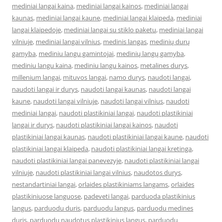
mediniai langai kaina
,
mediniai langai kainos
,
mediniai langai
kaunas
,
mediniai langai kaune
,
mediniai langai klaipeda
,
mediniai
langai klaipedoje
,
mediniai langai su stiklo paketu
,
mediniai langai
vilniuje
,
mediniai langai vilnius
,
medinis langas
,
medinių durų
gamyba
,
mediniu langu gamintojai
,
medinių langų gamyba
,
mediniu langu kaina
,
mediniu langu kainos
,
metalines durys
,
millenium langai
,
mituvos langai
,
namo durys
,
naudoti langai
,
naudoti langai ir durys
,
naudoti langai kaunas
,
naudoti langai
kaune
,
naudoti langai vilniuje
,
naudoti langai vilnius
,
naudoti
mediniai langai
,
naudoti plastikiniai langai
,
naudoti plastikiniai
langai ir durys
,
naudoti plastikiniai langai kainos
,
naudoti
plastikiniai langai kaunas
,
naudoti plastikiniai langai kaune
,
naudoti
plastikiniai langai klaipeda
,
naudoti plastikiniai langai kretinga
,
naudoti plastikiniai langai panevezyje
,
naudoti plastikiniai langai
vilniuje
,
naudoti plastikiniai langai vilnius
,
naudotos durys
,
nestandartiniai langai
,
orlaides plastikiniams langams
,
orlaides
plastikiniuose languose
,
padeveti langai
,
parduoda plastikinius
langus
,
parduodu duris
,
parduodu langus
,
parduodu medines
duris
,
parduodu naudotus plastikinius langus
,
parduodu