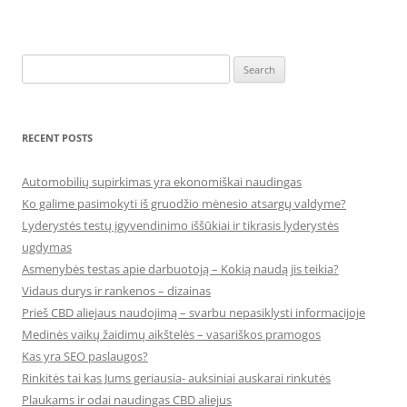
Search
for:
RECENT POSTS
Automobilių supirkimas yra ekonomiškai naudingas
Ko galime pasimokyti iš gruodžio mėnesio atsargų valdyme?
Lyderystės testų įgyvendinimo iššūkiai ir tikrasis lyderystės
ugdymas
Asmenybės testas apie darbuotoją – Kokią naudą jis teikia?
Vidaus durys ir rankenos – dizainas
Prieš CBD aliejaus naudojimą – svarbu nepasiklysti informacijoje
Medinės vaikų žaidimų aikštelės – vasariškos pramogos
Kas yra SEO paslaugos?
Rinkitės tai kas Jums geriausia- auksiniai auskarai rinkutės
Plaukams ir odai naudingas CBD aliejus