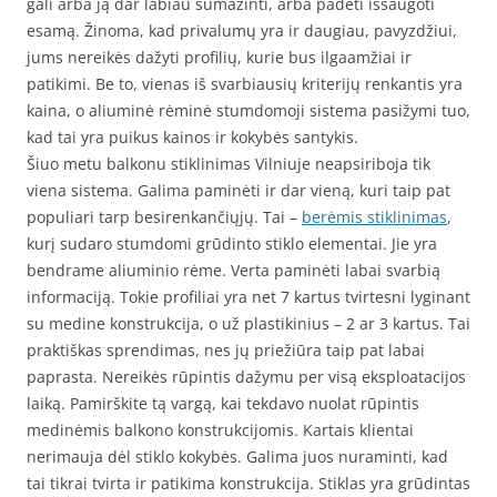
gali arba ją dar labiau sumažinti, arba padėti išsaugoti
esamą. Žinoma, kad privalumų yra ir daugiau, pavyzdžiui,
jums nereikės dažyti profilių, kurie bus ilgaamžiai ir
patikimi. Be to, vienas iš svarbiausių kriterijų renkantis yra
kaina, o aliuminė rėminė stumdomoji sistema pasižymi tuo,
kad tai yra puikus kainos ir kokybės santykis.
Šiuo metu balkonu stiklinimas Vilniuje neapsiriboja tik
viena sistema. Galima paminėti ir dar vieną, kuri taip pat
populiari tarp besirenkančiųjų. Tai –
berėmis stiklinimas
,
kurį sudaro stumdomi grūdinto stiklo elementai. Jie yra
bendrame aliuminio rėme. Verta paminėti labai svarbią
informaciją. Tokie profiliai yra net 7 kartus tvirtesni lyginant
su medine konstrukcija, o už plastikinius – 2 ar 3 kartus. Tai
praktiškas sprendimas, nes jų priežiūra taip pat labai
paprasta. Nereikės rūpintis dažymu per visą eksploatacijos
laiką. Pamirškite tą vargą, kai tekdavo nuolat rūpintis
medinėmis balkono konstrukcijomis. Kartais klientai
nerimauja dėl stiklo kokybės. Galima juos nuraminti, kad
tai tikrai tvirta ir patikima konstrukcija. Stiklas yra grūdintas