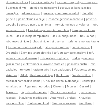
atsiranda pelesis
|
listerijos bakterija
|
zieminio langu skyscio savybes
|
vaiku zaidimui
|
bioloģiskie risinājumi
|
geriausios kanalizacijos
bakterijos
|
adblue skystis
|
parama privaciam darzeliui
|
darzeliai
gelbeja
|
pasirinkimas vilniuje
|
ieskome geriausio darzelio
|
privatus
darzelis
|
seo straipsniu talpinimas
|
itempiamu lubu privalumai
|
lubu
kaina netrukdo
|
kiek kainuoja itempiamos lubos
|
itempiamos lubos
kaina
|
kiek kainuoja itempiamos
|
kiek kainuoja lubos
|
lubu kainos
|
lubu rusys vilniuje
|
lubos vilniuje
|
siltnamiai
|
turbinu remontas kaune
|
turbinu remontas klaipeda
|
straipsniai katems
|
laiminga kate
|
Orapūtės
|
Zieminis langu ploviklis
|
tofu su bambuko anglimi
|
tofu
zalios arbatos ekstraktu
|
tofu kraikas originalus
|
prekiu gyvunams
grazinimas
|
elektromobiliu krovimo stoteles
|
paskolos bustui
|
mini
paskolos internetu
|
kaciu mityba
|
seo paslaugos
|
Vaizdo stebėjimo
sistemos
|
Atliekų išvežimas Vilniuje
|
Bankrotas
|
Vandens filtrai
|
Mediniai nameliai vaikams
|
Griovimo darbai Klaipedoje
|
Bakterijos
kanalizacijai
|
Atgalines nuorodos
|
Klinkeris
|
Monier
|
Gerard
|
Trinkeles
|
Pigus kondicionieriai
|
Atgalines nuorodos
|
Spausdintuvu
kasetes
|
Statybinės medžiagos
|
Automobiliu prekes
|
Kriaukles
|
Vandens filtrai
|
Darbo skelbimai
|
Personalo atranka
|
Ket bilietai
|