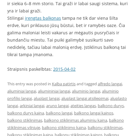
ir siekia 6–8 mm storio. Tai graži ir labai saugi sistema, kuri
yra ir labai graži.
Stilingai
įrengtas balkonas
tampa ne tik dar viena šilta
erdve, kuri priklauso jūsų būstui, bet ir ramybės oaze. Čia
galima maloniai leisti vakarus ar mėgautis pusryčiais ir
bundančiu miestu. Tai puiki galimybė susikurti savo
nedidelę, tačiau labai malonią erdvę. Įstiklinus balkoną tai
tikrai tampa įmanoma.
Straipsnis paskelbtas:
2015-04-02
This entry was posted in
Kalba patirtis
and tagged
alfredo langai
,
aliuminiai langai
,
aliumininiai langai
,
aliuminio langai
,
aliuminio
profilio langai
,
aluplast langai
,
aluplast langai atsiliepimai
,
aluplasto
langai
,
arkiniai langai
,
aruno langai
,
ateities langas
,
balkono durys
,
balkono durys kaina
,
balkono langai
,
balkono langai kainos
,
balkono stiklinimas
,
balkono stiklinimas aliuminiu kaina
,
balkono
stiklinimas vilniuje
,
balkono stiklinimo kaina
,
balkonų stiklinimas
,
balkonų stiklinimas kaina
,
balkonu stiklinimas kainos
,
balkonų