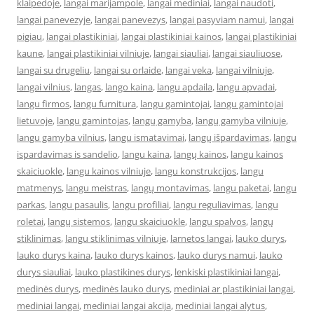
klaipedoje
,
langai marijampole
,
langai mediniai
,
langai naudoti
,
langai panevezyje
,
langai panevezys
,
langai pasyviam namui
,
langai
pigiau
,
langai plastikiniai
,
langai plastikiniai kainos
,
langai plastikiniai
kaune
,
langai plastikiniai vilniuje
,
langai siauliai
,
langai siauliuose
,
langai su drugeliu
,
langai su orlaide
,
langai veka
,
langai vilniuje
,
langai vilnius
,
langas
,
lango kaina
,
langu apdaila
,
langu apvadai
,
langu firmos
,
langu furnitura
,
langu gamintojai
,
langu gamintojai
lietuvoje
,
langu gamintojas
,
langų gamyba
,
langų gamyba vilniuje
,
langu gamyba vilnius
,
langu ismatavimai
,
langų išpardavimas
,
langu
ispardavimas is sandelio
,
langu kaina
,
langų kainos
,
langu kainos
skaiciuokle
,
langu kainos vilniuje
,
langu konstrukcijos
,
langu
matmenys
,
langu meistras
,
langų montavimas
,
langu paketai
,
langu
parkas
,
langu pasaulis
,
langu profiliai
,
langu reguliavimas
,
langu
roletai
,
langų sistemos
,
langu skaiciuokle
,
langu spalvos
,
langų
stiklinimas
,
langu stiklinimas vilniuje
,
larnetos langai
,
lauko durys
,
lauko durys kaina
,
lauko durys kainos
,
lauko durys namui
,
lauko
durys siauliai
,
lauko plastikines durys
,
lenkiski plastikiniai langai
,
medinės durys
,
medinės lauko durys
,
mediniai ar plastikiniai langai
,
mediniai langai
,
mediniai langai akcija
,
mediniai langai alytus
,