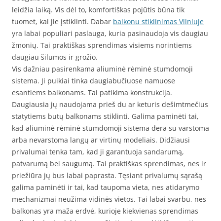
leidžia laiką. Vis dėl to, komfortiškas pojūtis būna tik
tuomet, kai jie įstiklinti. Dabar
balkonu stiklinimas Vilniuje
yra labai populiari paslauga, kuria pasinaudoja vis daugiau
žmonių. Tai praktiškas sprendimas visiems norintiems
daugiau šilumos ir grožio.
Vis dažniau pasirenkama aliuminė rėminė stumdomoji
sistema. Ji puikiai tinka daugiabučiuose namuose
esantiems balkonams. Tai patikima konstrukcija.
Daugiausia jų naudojama prieš du ar keturis dešimtmečius
statytiems butų balkonams stiklinti. Galima paminėti tai,
kad aliuminė rėminė stumdomoji sistema dera su varstoma
arba nevarstoma langų ar virtinų modeliais. Didžiausi
privalumai tenka tam, kad ji garantuoja sandarumą,
patvarumą bei saugumą. Tai praktiškas sprendimas, nes ir
priežiūra jų bus labai paprasta. Tęsiant privalumų sąrašą
galima paminėti ir tai, kad taupoma vieta, nes atidarymo
mechanizmai neužima vidinės vietos. Tai labai svarbu, nes
balkonas yra maža erdvė, kurioje kiekvienas sprendimas