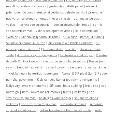
naudingas žieminių padangų žymėjimas
|
kuo naudingas remontas
|
mobiliųjų telefonų remontas
|
geriausias valiklis peliui
|
efektyvi
priemone nuo voru
|
efektyviai veikiantis pelėsio valiklis
|
priemonė
nuo vorų
|
telefonų remontas
|
josera classic
|
geriausias pelesio
valiklis
|
kas yra seo straipsniai
|
seo straipsniu talpinimas
|
isorinis
seo optimizavimas
|
vidinis seo optimizavimas
|
kaip optimizuoti
svetaine
|
SIP plokščių namai iki raktų
|
SIP plokščių namai iki 80m2
|
SIP plokščių namai iki 80m2
|
Kiek kainuoja aikštelės vaikams
|
SIP
plokščių namai iki 80m2
|
Geriausi dulkių siurbliai
|
Dulkiu siurbliai
Tesla
|
difuzoriai valymo įrenginims
|
kaliforminės bakterijos
|
Privatus
darzelis Vilniuje kainos
|
Privatus darzelis Vilniuje kainos
|
Bakterijos
valymo įrenginimas kaina
|
Bakterijų valymo įrenginiams kainos skiriasi
|
Kiek kainuoja bakterijos nuotekoms
|
Namai iš SIP plokščių
|
SIP sodo
nameliai gyvenimui
|
Kiek kainuoja bakterijos valymo įrenginims
|
Dalys viryklėms ir orkaitėms
|
SIP panel hous building
|
kriaukles
|
seo
apzvalga
|
namu apyvokos reikmenys
|
buitis
|
vaikams
|
seo
straipsniu talpinimas
|
bakterijos kanalizacijai
|
saugus zaidimas
vaikams
|
seo straipsniu talpinimas
|
nuo kada ziemines
|
siltnamiai
stipruolis atsiliepimai
|
polikarbonatiniai šiltnamiai stipruolis
|
kodel