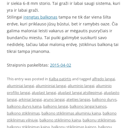
ir siekia 6–8 mm storio. Tai graži ir labai saugi sistema, kuri
yra ir labai graži.
Stilingai
įrengtas balkonas
tampa ne tik dar viena šilta
erdve, kuri priklauso jūsų būstui, bet ir ramybės oaze. Čia
galima maloniai leisti vakarus ar mėgautis pusryčiais ir
bundančiu miestu. Tai puiki galimybė susikurti savo
nedidelę, tačiau labai malonią erdvę. Įstiklinus balkoną tai
tikrai tampa įmanoma.
Straipsnis paskelbtas:
2015-04-02
This entry was posted in
Kalba patirtis
and tagged
alfredo langai
,
aliuminiai langai
,
aliumininiai langai
,
aliuminio langai
,
aliuminio
profilio langai
,
aluplast langai
,
aluplast langai atsiliepimai
,
aluplasto
langai
,
arkiniai langai
,
aruno langai
,
ateities langas
,
balkono durys
,
balkono durys kaina
,
balkono langai
,
balkono langai kainos
,
balkono stiklinimas
,
balkono stiklinimas aliuminiu kaina
,
balkono
stiklinimas vilniuje
,
balkono stiklinimo kaina
,
balkonų stiklinimas
,
balkonų stiklinimas kaina
,
balkonu stiklinimas kainos
,
balkonų