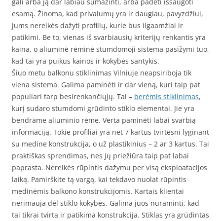
gali arba ją dar labiau sumažinti, arba padėti išsaugoti
esamą. Žinoma, kad privalumų yra ir daugiau, pavyzdžiui,
jums nereikės dažyti profilių, kurie bus ilgaamžiai ir
patikimi. Be to, vienas iš svarbiausių kriterijų renkantis yra
kaina, o aliuminė rėminė stumdomoji sistema pasižymi tuo,
kad tai yra puikus kainos ir kokybės santykis.
Šiuo metu balkonu stiklinimas Vilniuje neapsiriboja tik
viena sistema. Galima paminėti ir dar vieną, kuri taip pat
populiari tarp besirenkančiųjų. Tai –
berėmis stiklinimas
,
kurį sudaro stumdomi grūdinto stiklo elementai. Jie yra
bendrame aliuminio rėme. Verta paminėti labai svarbią
informaciją. Tokie profiliai yra net 7 kartus tvirtesni lyginant
su medine konstrukcija, o už plastikinius – 2 ar 3 kartus. Tai
praktiškas sprendimas, nes jų priežiūra taip pat labai
paprasta. Nereikės rūpintis dažymu per visą eksploatacijos
laiką. Pamirškite tą vargą, kai tekdavo nuolat rūpintis
medinėmis balkono konstrukcijomis. Kartais klientai
nerimauja dėl stiklo kokybės. Galima juos nuraminti, kad
tai tikrai tvirta ir patikima konstrukcija. Stiklas yra grūdintas