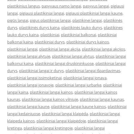
plastikinius langus
,
pasyvaus namo langai
,
pasyvus langai
,
pigiausi
langai
,
pigiausi plastikiniai langai
,
pigiausi plastikiniai langai kaune
,
pigūs langai
,
pigus plastikiniai langai
,
plastikinei langai
,
plastikinės
durys
,
plastikinės durys kaina
,
plastikinės lauko durys
,
plastikines
lauko durys kaina
,
plastikiniai
,
plastikiniai balkonai
,
plastikiniai
balkonai kaina
,
plastikiniai durys
,
plastikiniai durys kainos
,
plastikiniai langai
,
plastikiniai langai akcija
,
plastikiniai langai akcijos
,
plastikiniai langai alytuje
,
plastikiniai langai alytus
,
plastikiniai langai
balkonui kaina
,
plastikiniai langai druskininkuose
,
plastikiniai langai
durys
,
plastikiniai langai ir durys
,
plastikiniai langai išpardavimas
,
plastikiniai langai issimoketinai
,
plastikiniai langai jonava
,
plastikiniai langai jonavoje
,
plastikiniai langai jurbarke
,
plastikiniai
langai kaina
,
plastikiniai langai kainos
,
plastikiniai langai kainos
kaunas
,
plastikiniai langai kainos vilniuje
,
plastikiniai langai kaunas
,
plastikiniai langai kaune
,
plastikiniai langai kaune kainos
,
plastikiniai
langai kedainiuose
,
plastikiniai langai klaipėda
,
plastikiniai langai
klaipeda kainos
,
plastikiniai langai klaipėdoje
,
plastikiniai langai
kretinga
,
plastikiniai langai kretingoje
,
plastikiniai langai