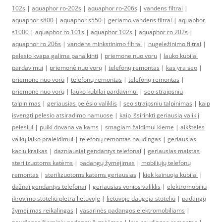
102s
|
aquaphor ro-202s
|
aquaphor ro-206s
|
vandens filtrai
|
aquaphor s800
|
aquaphor s550
|
geriamo vandens filtrai
|
aquaphor
s1000
|
aquaphor ro 101s
|
aquaphor 102s
|
aquaphor ro 202s
|
aquaphor ro 206s
|
vandens minkstinimo filtrai
|
nugeležinimo filtrai
|
pelesio kvapa galima panaikinti
|
priemone nuo voru
|
lauko kubilai
pardavimui
|
priemonė nuo vorų
|
telefonų remontas
|
kas yra seo
|
priemone nuo voru
|
telefonų remontas
|
telefonų remontas
|
priemonė nuo vorų
|
lauko kubilai pardavimui
|
seo straipsniu
talpinimas
|
geriausias pelėsio valiklis
|
seo straipsniu talpinimas
|
kaip
isvengti pelesio atsiradimo namuose
|
kaip išsirinkti geriausią valiklį
pelėsiui
|
puiki dovana vaikams
|
smagiam žaidimui kieme
|
aikštelės
vaikų laiko praleidimui
|
telefonų remontas naudingas
|
geriausias
kaciu kraikas
|
dazniausiai gendantys telefonai
|
geriausias maistas
sterilizuotoms katėms
|
padangų žymėjimas
|
mobiliųjų telefonų
remontas
|
sterilizuotoms katėms geriausias
|
kiek kainuoja kubilai
|
dažnai gendantys telefonai
|
geriausias vonios valiklis
|
elektromobiliu
ikrovimo stoteliu pletra lietuvoje
|
lietuvoje daugeja stoteliu
|
padangų
žymėjimas reikalingas
|
vasarinės padangos elektromobiliams
|