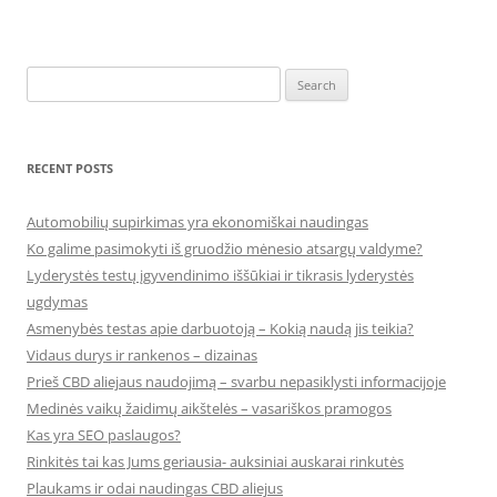
Search
for:
RECENT POSTS
Automobilių supirkimas yra ekonomiškai naudingas
Ko galime pasimokyti iš gruodžio mėnesio atsargų valdyme?
Lyderystės testų įgyvendinimo iššūkiai ir tikrasis lyderystės
ugdymas
Asmenybės testas apie darbuotoją – Kokią naudą jis teikia?
Vidaus durys ir rankenos – dizainas
Prieš CBD aliejaus naudojimą – svarbu nepasiklysti informacijoje
Medinės vaikų žaidimų aikštelės – vasariškos pramogos
Kas yra SEO paslaugos?
Rinkitės tai kas Jums geriausia- auksiniai auskarai rinkutės
Plaukams ir odai naudingas CBD aliejus