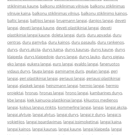
stiklinimas kaune
,
balkonų stiklinimas vilniuje
,
balkonų stiklinimas
vilniuje kaina
,
balkonu stiklinimas vilnius
,
balkonų stiklinimo kainos
,
baltic langai
,
baltijos langai
,
brugmann langai
,
danijos langai
,
deveti
langai
,
deveti langai kaune
,
deveti plastikiniai langai
,
deveti
plastikiniai langai kaune
,
doleta langai
,
duris
,
duru apvadai
,
duru
centras
,
durų gamyba
,
duru kainos
,
durų pasaulis
,
duru rankenos
,
durys
,
durys akcija
,
durys kaina
,
durys kaunas
,
durys kaune
,
durys
klaipeda
,
durys klaipedoje
,
durys langai
,
durys lauko
,
durys pigiau
,
eko langai
,
eukera langai
,
euro langai
,
evaldo langai
,
faneruotos
vidaus durys
,
fauga langai
,
gaminame duris
,
gealan langai
,
geri
langai
,
geri plastikiniai langai
,
geriausi langai
,
geriausi plastikiniai
langai
,
glaskek langai
,
heinzmann langai
,
hermio langai
,
hermio
projektai
,
hronas
,
hronas langai
,
hrono langai
,
kambarines durys
,
kbe langai
,
kiek kainuoja plastikiniai langai
,
klijuotos medienos
langai
,
kokius langus rinktis
,
kommerling langai
,
langai
,
langai akcija
,
langai alytuje
,
langai alytus
,
langai durys
,
langai ir durys
,
langai is
vokietijos
,
langai ispardavimas
,
langai issimoketinai
,
langai kaina
,
langai kainos
,
langai kaunas
,
langai kaune
,
langai klaipeda
,
langai