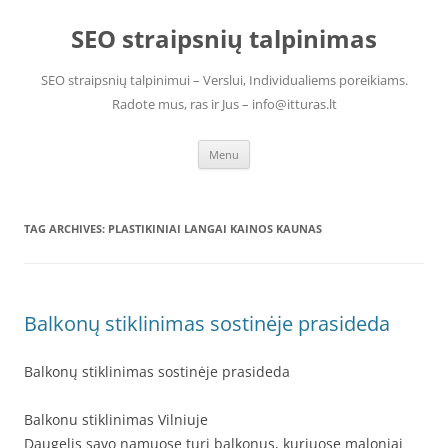
Skip
to
SEO straipsnių talpinimas
content
SEO straipsnių talpinimui – Verslui, Individualiems poreikiams.
Radote mus, ras ir Jus – info@itturas.lt
Menu
TAG ARCHIVES:
PLASTIKINIAI LANGAI KAINOS KAUNAS
Balkonų stiklinimas sostinėje prasideda
Balkonų stiklinimas sostinėje prasideda
Balkonu stiklinimas Vilniuje
Daugelis savo namuose turi balkonus, kuriuose maloniai