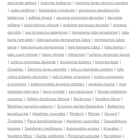
atsiranda pelesis
|
listerijos bakterija
|
zieminio langu skyscio savybes
|
vaiku zaidimui
|
bioloģiskie risinājumi
|
geriausios kanalizacijos
bakterijos
|
adblue skystis
|
parama privaciam darzeliui
|
darzeliai
gelbeja
|
pasirinkimas vilniuje
|
ieskome geriausio darzelio
|
privatus
darzelis
|
seo straipsniu talpinimas
|
itempiamu lubu privalumai
|
lubu
kaina netrukdo
|
kiek kainuoja itempiamos lubos
|
itempiamos lubos
kaina
|
kiek kainuoja itempiamos
|
kiek kainuoja lubos
|
lubu kainos
|
lubu rusys vilniuje
|
lubos vilniuje
|
siltnamiai
|
turbinu remontas kaune
|
turbinu remontas klaipeda
|
straipsniai katems
|
laiminga kate
|
Orapūtės
|
Zieminis langu ploviklis
|
tofu su bambuko anglimi
|
tofu
zalios arbatos ekstraktu
|
tofu kraikas originalus
|
prekiu gyvunams
grazinimas
|
elektromobiliu krovimo stoteles
|
paskolos bustui
|
mini
paskolos internetu
|
kaciu mityba
|
seo paslaugos
|
Vaizdo stebėjimo
sistemos
|
Atliekų išvežimas Vilniuje
|
Bankrotas
|
Vandens filtrai
|
Mediniai nameliai vaikams
|
Griovimo darbai Klaipedoje
|
Bakterijos
kanalizacijai
|
Atgalines nuorodos
|
Klinkeris
|
Monier
|
Gerard
|
Trinkeles
|
Pigus kondicionieriai
|
Atgalines nuorodos
|
Spausdintuvu
kasetes
|
Statybinės medžiagos
|
Automobiliu prekes
|
Kriaukles
|
Vandens filtrai
|
Darbo skelbimai
|
Personalo atranka
|
Ket bilietai
|