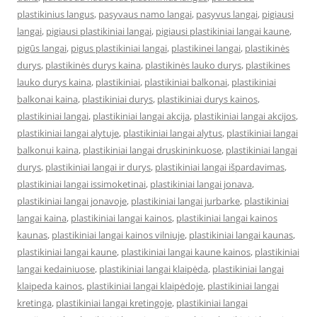
plastikinius langus
,
pasyvaus namo langai
,
pasyvus langai
,
pigiausi
langai
,
pigiausi plastikiniai langai
,
pigiausi plastikiniai langai kaune
,
pigūs langai
,
pigus plastikiniai langai
,
plastikinei langai
,
plastikinės
durys
,
plastikinės durys kaina
,
plastikinės lauko durys
,
plastikines
lauko durys kaina
,
plastikiniai
,
plastikiniai balkonai
,
plastikiniai
balkonai kaina
,
plastikiniai durys
,
plastikiniai durys kainos
,
plastikiniai langai
,
plastikiniai langai akcija
,
plastikiniai langai akcijos
,
plastikiniai langai alytuje
,
plastikiniai langai alytus
,
plastikiniai langai
balkonui kaina
,
plastikiniai langai druskininkuose
,
plastikiniai langai
durys
,
plastikiniai langai ir durys
,
plastikiniai langai išpardavimas
,
plastikiniai langai issimoketinai
,
plastikiniai langai jonava
,
plastikiniai langai jonavoje
,
plastikiniai langai jurbarke
,
plastikiniai
langai kaina
,
plastikiniai langai kainos
,
plastikiniai langai kainos
kaunas
,
plastikiniai langai kainos vilniuje
,
plastikiniai langai kaunas
,
plastikiniai langai kaune
,
plastikiniai langai kaune kainos
,
plastikiniai
langai kedainiuose
,
plastikiniai langai klaipėda
,
plastikiniai langai
klaipeda kainos
,
plastikiniai langai klaipėdoje
,
plastikiniai langai
kretinga
,
plastikiniai langai kretingoje
,
plastikiniai langai