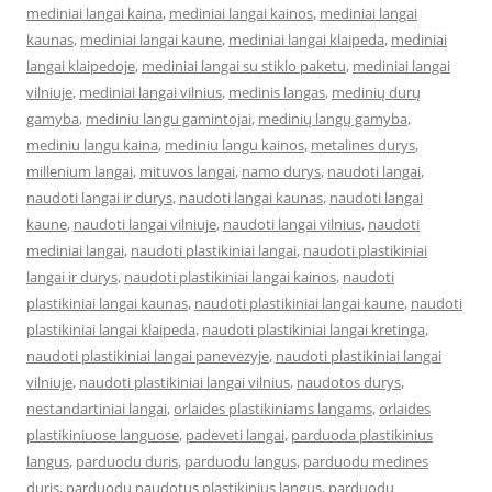
mediniai langai kaina
,
mediniai langai kainos
,
mediniai langai
kaunas
,
mediniai langai kaune
,
mediniai langai klaipeda
,
mediniai
langai klaipedoje
,
mediniai langai su stiklo paketu
,
mediniai langai
vilniuje
,
mediniai langai vilnius
,
medinis langas
,
medinių durų
gamyba
,
mediniu langu gamintojai
,
medinių langų gamyba
,
mediniu langu kaina
,
mediniu langu kainos
,
metalines durys
,
millenium langai
,
mituvos langai
,
namo durys
,
naudoti langai
,
naudoti langai ir durys
,
naudoti langai kaunas
,
naudoti langai
kaune
,
naudoti langai vilniuje
,
naudoti langai vilnius
,
naudoti
mediniai langai
,
naudoti plastikiniai langai
,
naudoti plastikiniai
langai ir durys
,
naudoti plastikiniai langai kainos
,
naudoti
plastikiniai langai kaunas
,
naudoti plastikiniai langai kaune
,
naudoti
plastikiniai langai klaipeda
,
naudoti plastikiniai langai kretinga
,
naudoti plastikiniai langai panevezyje
,
naudoti plastikiniai langai
vilniuje
,
naudoti plastikiniai langai vilnius
,
naudotos durys
,
nestandartiniai langai
,
orlaides plastikiniams langams
,
orlaides
plastikiniuose languose
,
padeveti langai
,
parduoda plastikinius
langus
,
parduodu duris
,
parduodu langus
,
parduodu medines
duris
,
parduodu naudotus plastikinius langus
,
parduodu