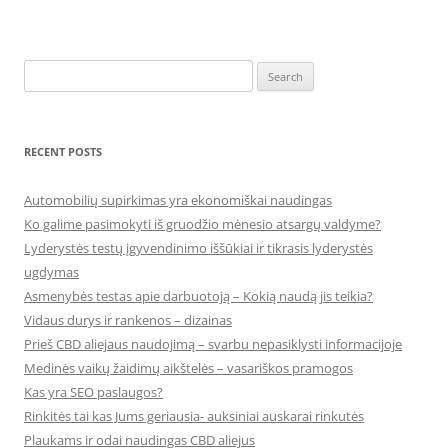
Search
for:
RECENT POSTS
Automobilių supirkimas yra ekonomiškai naudingas
Ko galime pasimokyti iš gruodžio mėnesio atsargų valdyme?
Lyderystės testų įgyvendinimo iššūkiai ir tikrasis lyderystės
ugdymas
Asmenybės testas apie darbuotoją – Kokią naudą jis teikia?
Vidaus durys ir rankenos – dizainas
Prieš CBD aliejaus naudojimą – svarbu nepasiklysti informacijoje
Medinės vaikų žaidimų aikštelės – vasariškos pramogos
Kas yra SEO paslaugos?
Rinkitės tai kas Jums geriausia- auksiniai auskarai rinkutės
Plaukams ir odai naudingas CBD aliejus