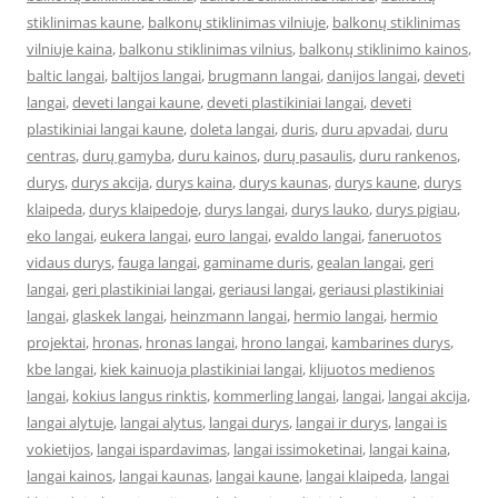
stiklinimas kaune
,
balkonų stiklinimas vilniuje
,
balkonų stiklinimas
vilniuje kaina
,
balkonu stiklinimas vilnius
,
balkonų stiklinimo kainos
,
baltic langai
,
baltijos langai
,
brugmann langai
,
danijos langai
,
deveti
langai
,
deveti langai kaune
,
deveti plastikiniai langai
,
deveti
plastikiniai langai kaune
,
doleta langai
,
duris
,
duru apvadai
,
duru
centras
,
durų gamyba
,
duru kainos
,
durų pasaulis
,
duru rankenos
,
durys
,
durys akcija
,
durys kaina
,
durys kaunas
,
durys kaune
,
durys
klaipeda
,
durys klaipedoje
,
durys langai
,
durys lauko
,
durys pigiau
,
eko langai
,
eukera langai
,
euro langai
,
evaldo langai
,
faneruotos
vidaus durys
,
fauga langai
,
gaminame duris
,
gealan langai
,
geri
langai
,
geri plastikiniai langai
,
geriausi langai
,
geriausi plastikiniai
langai
,
glaskek langai
,
heinzmann langai
,
hermio langai
,
hermio
projektai
,
hronas
,
hronas langai
,
hrono langai
,
kambarines durys
,
kbe langai
,
kiek kainuoja plastikiniai langai
,
klijuotos medienos
langai
,
kokius langus rinktis
,
kommerling langai
,
langai
,
langai akcija
,
langai alytuje
,
langai alytus
,
langai durys
,
langai ir durys
,
langai is
vokietijos
,
langai ispardavimas
,
langai issimoketinai
,
langai kaina
,
langai kainos
,
langai kaunas
,
langai kaune
,
langai klaipeda
,
langai