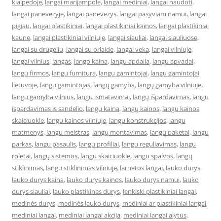
klaipedoje
,
langai marijampole
,
langai mediniai
,
langai naudoti
,
langai panevezyje
,
langai panevezys
,
langai pasyviam namui
,
langai
pigiau
,
langai plastikiniai
,
langai plastikiniai kainos
,
langai plastikiniai
kaune
,
langai plastikiniai vilniuje
,
langai siauliai
,
langai siauliuose
,
langai su drugeliu
,
langai su orlaide
,
langai veka
,
langai vilniuje
,
langai vilnius
,
langas
,
lango kaina
,
langu apdaila
,
langu apvadai
,
langu firmos
,
langu furnitura
,
langu gamintojai
,
langu gamintojai
lietuvoje
,
langu gamintojas
,
langų gamyba
,
langų gamyba vilniuje
,
langu gamyba vilnius
,
langu ismatavimai
,
langų išpardavimas
,
langu
ispardavimas is sandelio
,
langu kaina
,
langų kainos
,
langu kainos
skaiciuokle
,
langu kainos vilniuje
,
langu konstrukcijos
,
langu
matmenys
,
langu meistras
,
langų montavimas
,
langu paketai
,
langu
parkas
,
langu pasaulis
,
langu profiliai
,
langu reguliavimas
,
langu
roletai
,
langų sistemos
,
langu skaiciuokle
,
langu spalvos
,
langų
stiklinimas
,
langu stiklinimas vilniuje
,
larnetos langai
,
lauko durys
,
lauko durys kaina
,
lauko durys kainos
,
lauko durys namui
,
lauko
durys siauliai
,
lauko plastikines durys
,
lenkiski plastikiniai langai
,
medinės durys
,
medinės lauko durys
,
mediniai ar plastikiniai langai
,
mediniai langai
,
mediniai langai akcija
,
mediniai langai alytus
,