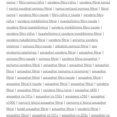
namui
|
filtrų namui rūšys
|
vandens filtrų rūšys
|
vandens filtrai namui
|
namui naudingi osmoso filtrai
|
namui geriausi osmoso filtrai
|
filtrai
namui
|
vandens filtrų nauda
|
filtrų rūšys ir nauda
|
vandens filtrų
rūšys
|
vandens minkštinimo filtrai
|
nugeležinimo filtrų nauda
|
vandens filtrai nugeležinimui
|
vandens minkštinimo filtrų nauda
|
vandens filtrų rūšys
|
nugeležinimo ir vandens monkštinimo filtrai
|
vandens nukalkinimo filtrai
|
vandens filtrai
|
geriamo vandens
sistemos
|
osmoso filtrų nauda
|
atbulinio osmoso filtrai
|
seo
straipsniu talpinimas
|
aquaphor vandens filtrai
|
aquaphor filtrai
|
osmoso filtrų nauda
|
osmoso filtrai
|
vandens filtrai aquaphor
|
geriamo vandens filtrai
|
aquaphor filtrai
|
aquaphor filtrai
|
aquaphor
filtrai
|
aquaphor filtrai
|
aquaphor namams ir pramonei
|
aquaphor
filtrai
|
aquaphor filtrai
|
aquaphor filtrų nauda
|
aquaphor filtrai
|
aquapgor filtrai ir nauda
|
aquaphor filtrai
|
aquaphor filtrai
|
vandens
filtrai
|
aquaphor filtrai
|
vandens filtru rusys
|
aquaphor s800
|
aquaphor ro-101s
|
aquaphor ro-102s
|
aquapgor s550
|
aquaphor
s1000
|
namui ir biurui aquaphor filtrai
|
namams ir biurui aquaphor
filtrai
|
kodel aquaphor filtrai
|
aquaphor filtrai
|
vandens filtrai
|
aquaphor filtrai
|
aquaphor ro-101s
|
aquaphor ro-202s
|
aquaphor ro-