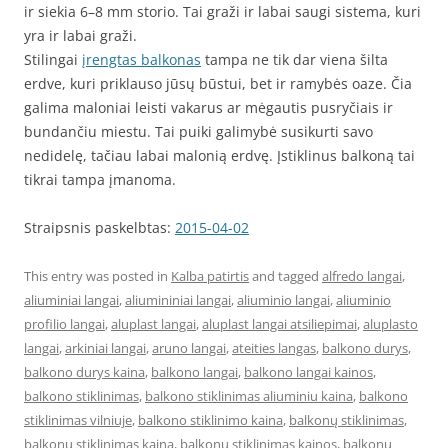
ir siekia 6–8 mm storio. Tai graži ir labai saugi sistema, kuri
yra ir labai graži.
Stilingai
įrengtas balkonas
tampa ne tik dar viena šilta
erdve, kuri priklauso jūsų būstui, bet ir ramybės oaze. Čia
galima maloniai leisti vakarus ar mėgautis pusryčiais ir
bundančiu miestu. Tai puiki galimybė susikurti savo
nedidelę, tačiau labai malonią erdvę. Įstiklinus balkoną tai
tikrai tampa įmanoma.
Straipsnis paskelbtas:
2015-04-02
This entry was posted in
Kalba patirtis
and tagged
alfredo langai
,
aliuminiai langai
,
aliumininiai langai
,
aliuminio langai
,
aliuminio
profilio langai
,
aluplast langai
,
aluplast langai atsiliepimai
,
aluplasto
langai
,
arkiniai langai
,
aruno langai
,
ateities langas
,
balkono durys
,
balkono durys kaina
,
balkono langai
,
balkono langai kainos
,
balkono stiklinimas
,
balkono stiklinimas aliuminiu kaina
,
balkono
stiklinimas vilniuje
,
balkono stiklinimo kaina
,
balkonų stiklinimas
,
balkonų stiklinimas kaina
,
balkonu stiklinimas kainos
,
balkonų