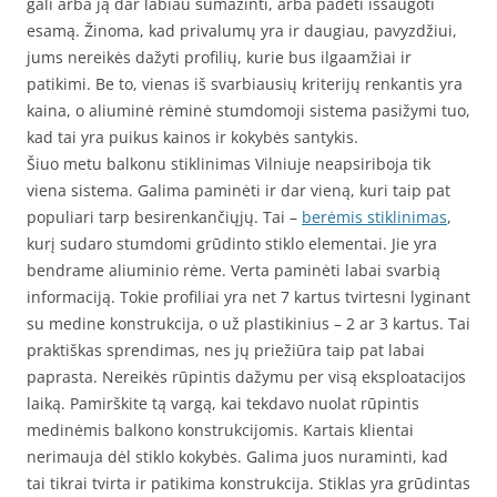
gali arba ją dar labiau sumažinti, arba padėti išsaugoti
esamą. Žinoma, kad privalumų yra ir daugiau, pavyzdžiui,
jums nereikės dažyti profilių, kurie bus ilgaamžiai ir
patikimi. Be to, vienas iš svarbiausių kriterijų renkantis yra
kaina, o aliuminė rėminė stumdomoji sistema pasižymi tuo,
kad tai yra puikus kainos ir kokybės santykis.
Šiuo metu balkonu stiklinimas Vilniuje neapsiriboja tik
viena sistema. Galima paminėti ir dar vieną, kuri taip pat
populiari tarp besirenkančiųjų. Tai –
berėmis stiklinimas
,
kurį sudaro stumdomi grūdinto stiklo elementai. Jie yra
bendrame aliuminio rėme. Verta paminėti labai svarbią
informaciją. Tokie profiliai yra net 7 kartus tvirtesni lyginant
su medine konstrukcija, o už plastikinius – 2 ar 3 kartus. Tai
praktiškas sprendimas, nes jų priežiūra taip pat labai
paprasta. Nereikės rūpintis dažymu per visą eksploatacijos
laiką. Pamirškite tą vargą, kai tekdavo nuolat rūpintis
medinėmis balkono konstrukcijomis. Kartais klientai
nerimauja dėl stiklo kokybės. Galima juos nuraminti, kad
tai tikrai tvirta ir patikima konstrukcija. Stiklas yra grūdintas