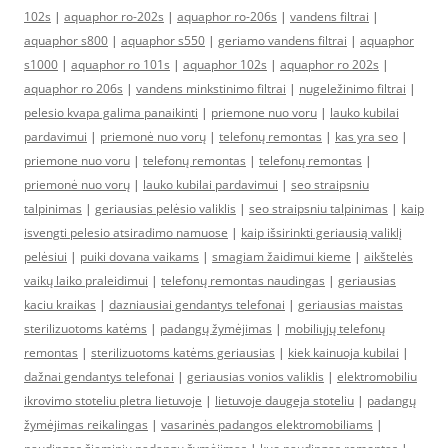
102s
|
aquaphor ro-202s
|
aquaphor ro-206s
|
vandens filtrai
|
aquaphor s800
|
aquaphor s550
|
geriamo vandens filtrai
|
aquaphor
s1000
|
aquaphor ro 101s
|
aquaphor 102s
|
aquaphor ro 202s
|
aquaphor ro 206s
|
vandens minkstinimo filtrai
|
nugeležinimo filtrai
|
pelesio kvapa galima panaikinti
|
priemone nuo voru
|
lauko kubilai
pardavimui
|
priemonė nuo vorų
|
telefonų remontas
|
kas yra seo
|
priemone nuo voru
|
telefonų remontas
|
telefonų remontas
|
priemonė nuo vorų
|
lauko kubilai pardavimui
|
seo straipsniu
talpinimas
|
geriausias pelėsio valiklis
|
seo straipsniu talpinimas
|
kaip
isvengti pelesio atsiradimo namuose
|
kaip išsirinkti geriausią valiklį
pelėsiui
|
puiki dovana vaikams
|
smagiam žaidimui kieme
|
aikštelės
vaikų laiko praleidimui
|
telefonų remontas naudingas
|
geriausias
kaciu kraikas
|
dazniausiai gendantys telefonai
|
geriausias maistas
sterilizuotoms katėms
|
padangų žymėjimas
|
mobiliųjų telefonų
remontas
|
sterilizuotoms katėms geriausias
|
kiek kainuoja kubilai
|
dažnai gendantys telefonai
|
geriausias vonios valiklis
|
elektromobiliu
ikrovimo stoteliu pletra lietuvoje
|
lietuvoje daugeja stoteliu
|
padangų
žymėjimas reikalingas
|
vasarinės padangos elektromobiliams
|