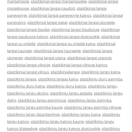
marijampole
,
plastikiniai langai marijampoleje
,
plastikiniai langai
mazeikiuose
,
plastikiniai langai naudoti
,
plastikiniai langai
panevezyje
,
plastikiniai langai panevezyje kainos
,
plastikiniai langai
panevezys
,
plastikiniai langai pigiai
,
plastikiniai langai plungeje
,
plastikiniai langai šiauliai
,
plastikiniai langai šiauliuose
,
plastikiniai
langai siauliuose kainos
,
plastikiniai langai skaiciuokle
,
plastikiniai
langai su orlaide
,
plastikiniai langai su orlaide kaina
,
plastikiniai
langai taurage
,
plastikiniai langai taurageje
,
plastikiniai langai
ukmerge
,
plastikiniai langai utena
,
plastikiniai langai utenoje
,
plastikiniai langai vilniuje
,
plastikiniai langai vilniuje kainos
,
plastikiniai langai vilnius
,
plastikiniailangai
,
plastikinio lango kaina
,
plastikinis langas
,
plastikinis langas kaina
,
plastikinių durų gamyba
,
plastikiniu duru kaina
,
plastikiniu duru kainos
,
plastikinių langų
,
plastikiniu langu akcijos
,
plastikiniu langu apdaila
,
plastikiniu langu
dalys
,
plastikiniu langu gamintojai
,
plastikinių langų gamyba
,
plastikiniu langu gamyba kaune
,
plastikiniu langu gamyba vilniuje
,
plastikinių langų išpardavimas
,
plastikinių langų kaina
,
plastikinių
langų kainos
,
plastikiniu langu kainos kaune
,
plastikiniu langu
kainos klaipedoje
,
plastikiniu langu kainos skaiciuokle
,
plastikiniu