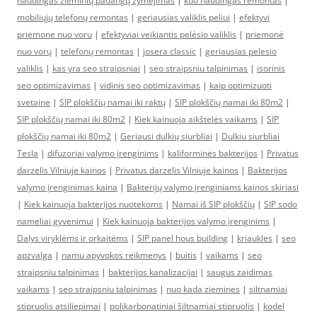
naudingas žieminių padangų žymėjimas
|
kuo naudingas remontas
|
mobiliųjų telefonų remontas
|
geriausias valiklis peliui
|
efektyvi
priemone nuo voru
|
efektyviai veikiantis pelėsio valiklis
|
priemonė
nuo vorų
|
telefonų remontas
|
josera classic
|
geriausias pelesio
valiklis
|
kas yra seo straipsniai
|
seo straipsniu talpinimas
|
isorinis
seo optimizavimas
|
vidinis seo optimizavimas
|
kaip optimizuoti
svetaine
|
SIP plokščių namai iki raktų
|
SIP plokščių namai iki 80m2
|
SIP plokščių namai iki 80m2
|
Kiek kainuoja aikštelės vaikams
|
SIP
plokščių namai iki 80m2
|
Geriausi dulkių siurbliai
|
Dulkiu siurbliai
Tesla
|
difuzoriai valymo įrenginims
|
kaliforminės bakterijos
|
Privatus
darzelis Vilniuje kainos
|
Privatus darzelis Vilniuje kainos
|
Bakterijos
valymo įrenginimas kaina
|
Bakterijų valymo įrenginiams kainos skiriasi
|
Kiek kainuoja bakterijos nuotekoms
|
Namai iš SIP plokščių
|
SIP sodo
nameliai gyvenimui
|
Kiek kainuoja bakterijos valymo įrenginims
|
Dalys viryklėms ir orkaitėms
|
SIP panel hous building
|
kriaukles
|
seo
apzvalga
|
namu apyvokos reikmenys
|
buitis
|
vaikams
|
seo
straipsniu talpinimas
|
bakterijos kanalizacijai
|
saugus zaidimas
vaikams
|
seo straipsniu talpinimas
|
nuo kada ziemines
|
siltnamiai
stipruolis atsiliepimai
|
polikarbonatiniai šiltnamiai stipruolis
|
kodel