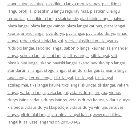
langu kainos vilniuje
,
plastikiniu langu montavimas
,
plastikiniu
langu profiliai
,
plastikiniu langu reguliavimas
,
plastikiniu langu
remontas
,
plastikiniu langu skaiciuokle
,
plastikiniu langu spalvos
,
plaza langai
,
plaza langai kainos
,
plaza langai kaunas
,
plaza langai
kaune
,
prienu langai
,
pvc durys
,
pvc langai
,
pvc lauko durys
,
rehau
langai
,
rehau plastikiniai langai
,
roletai plastikiniams langams
,
rudupio langai
,
sabonio langai
,
sabonio langai kaunas
,
salamander
langai
,
schuco langai
,
seni langai
,
siltas langas
,
šilti langai
,
silti
plastikiniai langai
,
skandinaviski langai
,
skandinavisko tipo langai
,
standartiniai langai
,
stogo langai
,
stumdomi langai
,
tamsinti langai
,
tavo langai
,
termo langai
,
tikri langai
,
tiks langai
,
tiks langai
atsiliepimai
,
tiks langai kaune
,
tiks langai skundai
,
tikslangai
,
vakaru
langai
,
varkojo langai
,
veka langai
,
vidaus durų gamyba
,
vidaus
durys kaina
,
vidaus durys kainos
,
vidaus durys kaune
,
vidaus durys
klaipeda
,
vidaus durys klaipėdoje
,
vidaus durys vilniuje
,
virtuves
langas
,
vitrininiai langai
,
vitrininiai langai kaina
,
www plastikiniai
langai lt
,
zaliuzes langams
on
2015-04-02
.