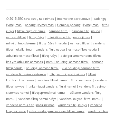
© 2015
SEO straipsnių talpinimas
|
internetine parduotuve
|
padangų
žymėjimas
|
padangų žymėjimas
|
žieminių padangų žymėjimas
|
filtrų
rūšys
|
filtrai nugeležinimui
|
osmoso filtrai
|
osmoso filtrų nauda
|
osmoso filtrai
|
filtrų rūšys
|
minkštinimo filtrų naudojimas
|
minkštinimo sistema
|
filtrų rūšys ir nauda
|
osmoso filtrai
|
vandens
filtrai nukalkinimui
|
vandens filtrų nauda
|
osmoso filtrų nauda
|
atbulinio osmoso filtrai
|
filtrų rūšys
|
apie geriamo vandens filtrus
|
kas yra atbulinis osmosas
|
namui naudingi osmoso filtrai
|
osmoso
filtrų nauda
|
naudingi osmoso filtrai
|
kuo naudingi osmoso filtrai
|
vandens filtravimo sistemos
|
filtrų namui pasirinkimas
|
filtrai
komfortui namuose
|
vandens filtrai namui
|
filtrai namams
|
vandens
filtrai kokybei
|
tinkamiausi vandens filtrai namui
|
vandens filtravimo
sistemos namui
|
filtrų sprendimai namui
|
ieškome vandens filtrų
namui
|
vandens filtrų namui rūšys
|
vandens kokybei filtrai namui
|
vandens namui filtrų pasirinkimas
|
vandens filtrų rtūšys
|
vandens
kokybei name
|
rekomenduojami vandens filtrai namui
|
vandens filtrai