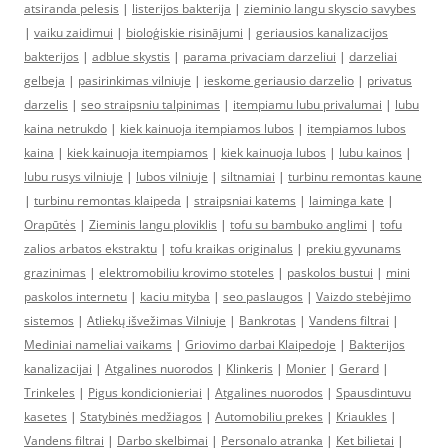
atsiranda pelesis
|
listerijos bakterija
|
zieminio langu skyscio savybes
|
vaiku zaidimui
|
bioloģiskie risinājumi
|
geriausios kanalizacijos
bakterijos
|
adblue skystis
|
parama privaciam darzeliui
|
darzeliai
gelbeja
|
pasirinkimas vilniuje
|
ieskome geriausio darzelio
|
privatus
darzelis
|
seo straipsniu talpinimas
|
itempiamu lubu privalumai
|
lubu
kaina netrukdo
|
kiek kainuoja itempiamos lubos
|
itempiamos lubos
kaina
|
kiek kainuoja itempiamos
|
kiek kainuoja lubos
|
lubu kainos
|
lubu rusys vilniuje
|
lubos vilniuje
|
siltnamiai
|
turbinu remontas kaune
|
turbinu remontas klaipeda
|
straipsniai katems
|
laiminga kate
|
Orapūtės
|
Zieminis langu ploviklis
|
tofu su bambuko anglimi
|
tofu
zalios arbatos ekstraktu
|
tofu kraikas originalus
|
prekiu gyvunams
grazinimas
|
elektromobiliu krovimo stoteles
|
paskolos bustui
|
mini
paskolos internetu
|
kaciu mityba
|
seo paslaugos
|
Vaizdo stebėjimo
sistemos
|
Atliekų išvežimas Vilniuje
|
Bankrotas
|
Vandens filtrai
|
Mediniai nameliai vaikams
|
Griovimo darbai Klaipedoje
|
Bakterijos
kanalizacijai
|
Atgalines nuorodos
|
Klinkeris
|
Monier
|
Gerard
|
Trinkeles
|
Pigus kondicionieriai
|
Atgalines nuorodos
|
Spausdintuvu
kasetes
|
Statybinės medžiagos
|
Automobiliu prekes
|
Kriaukles
|
Vandens filtrai
|
Darbo skelbimai
|
Personalo atranka
|
Ket bilietai
|