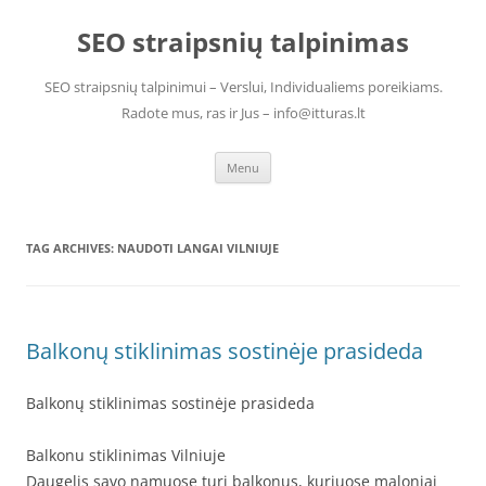
Skip
to
SEO straipsnių talpinimas
content
SEO straipsnių talpinimui – Verslui, Individualiems poreikiams.
Radote mus, ras ir Jus – info@itturas.lt
Menu
TAG ARCHIVES:
NAUDOTI LANGAI VILNIUJE
Balkonų stiklinimas sostinėje prasideda
Balkonų stiklinimas sostinėje prasideda
Balkonu stiklinimas Vilniuje
Daugelis savo namuose turi balkonus, kuriuose maloniai