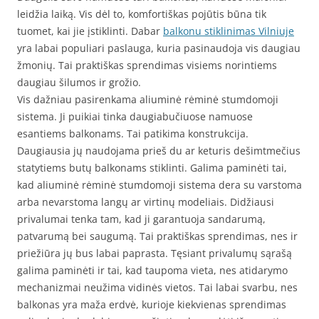
leidžia laiką. Vis dėl to, komfortiškas pojūtis būna tik
tuomet, kai jie įstiklinti. Dabar
balkonu stiklinimas Vilniuje
yra labai populiari paslauga, kuria pasinaudoja vis daugiau
žmonių. Tai praktiškas sprendimas visiems norintiems
daugiau šilumos ir grožio.
Vis dažniau pasirenkama aliuminė rėminė stumdomoji
sistema. Ji puikiai tinka daugiabučiuose namuose
esantiems balkonams. Tai patikima konstrukcija.
Daugiausia jų naudojama prieš du ar keturis dešimtmečius
statytiems butų balkonams stiklinti. Galima paminėti tai,
kad aliuminė rėminė stumdomoji sistema dera su varstoma
arba nevarstoma langų ar virtinų modeliais. Didžiausi
privalumai tenka tam, kad ji garantuoja sandarumą,
patvarumą bei saugumą. Tai praktiškas sprendimas, nes ir
priežiūra jų bus labai paprasta. Tęsiant privalumų sąrašą
galima paminėti ir tai, kad taupoma vieta, nes atidarymo
mechanizmai neužima vidinės vietos. Tai labai svarbu, nes
balkonas yra maža erdvė, kurioje kiekvienas sprendimas