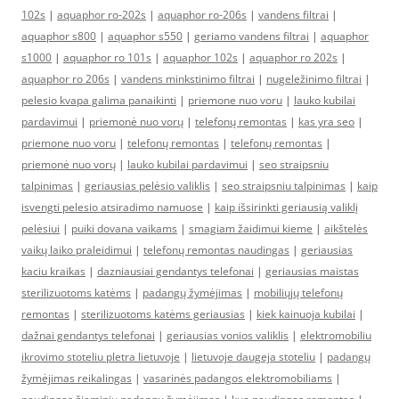
102s
|
aquaphor ro-202s
|
aquaphor ro-206s
|
vandens filtrai
|
aquaphor s800
|
aquaphor s550
|
geriamo vandens filtrai
|
aquaphor
s1000
|
aquaphor ro 101s
|
aquaphor 102s
|
aquaphor ro 202s
|
aquaphor ro 206s
|
vandens minkstinimo filtrai
|
nugeležinimo filtrai
|
pelesio kvapa galima panaikinti
|
priemone nuo voru
|
lauko kubilai
pardavimui
|
priemonė nuo vorų
|
telefonų remontas
|
kas yra seo
|
priemone nuo voru
|
telefonų remontas
|
telefonų remontas
|
priemonė nuo vorų
|
lauko kubilai pardavimui
|
seo straipsniu
talpinimas
|
geriausias pelėsio valiklis
|
seo straipsniu talpinimas
|
kaip
isvengti pelesio atsiradimo namuose
|
kaip išsirinkti geriausią valiklį
pelėsiui
|
puiki dovana vaikams
|
smagiam žaidimui kieme
|
aikštelės
vaikų laiko praleidimui
|
telefonų remontas naudingas
|
geriausias
kaciu kraikas
|
dazniausiai gendantys telefonai
|
geriausias maistas
sterilizuotoms katėms
|
padangų žymėjimas
|
mobiliųjų telefonų
remontas
|
sterilizuotoms katėms geriausias
|
kiek kainuoja kubilai
|
dažnai gendantys telefonai
|
geriausias vonios valiklis
|
elektromobiliu
ikrovimo stoteliu pletra lietuvoje
|
lietuvoje daugeja stoteliu
|
padangų
žymėjimas reikalingas
|
vasarinės padangos elektromobiliams
|