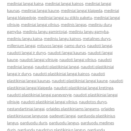
mediniai langai kaina
,
mediniai langai kainos
,
mediniai langai
kaunas
,
mediniai langai kaune
,
mediniai langai klaipeda
,
mediniai
langai klaipedoje
,
mediniai langai su stiklo paketu
,
mediniai langai
vilniuje
,
mediniai langai vilnius
,
medinis langas
,
medinių durų
gamyba
,
mediniu langu gamintojai
,
medinių langų gamyba
,
mediniu langu kaina
,
mediniu langu kainos
,
metalines durys
,
millenium langai
,
mituvos langai
,
namo durys
,
naudoti langai
,
naudoti langai ir durys
,
naudoti langai kaunas
,
naudoti langai
kaune
,
naudoti langai vilniuje
,
naudoti langai vilnius
,
naudoti
mediniai langai
,
naudoti plastikiniai langai
,
naudoti plastikiniai
langai ir durys
,
naudoti plastikiniai langai kainos
,
naudoti
plastikiniai langai kaunas
,
naudoti plastikiniai langai kaune
,
naudoti
plastikiniai langai klaipeda
,
naudoti plastikiniai langai kretinga
,
naudoti plastikiniai langai panevezyje
,
naudoti plastikiniai langai
vilniuje
,
naudoti plastikiniai langai vilnius
,
naudotos durys
,
nestandartiniai langai
,
orlaides plastikiniams langams
,
orlaides
plastikiniuose languose
,
padeveti langai
,
parduoda plastikinius
langus
,
parduodu duris
,
parduodu langus
,
parduodu medines
duris
,
parduodu naudotus plastikinius langus
,
parduodu