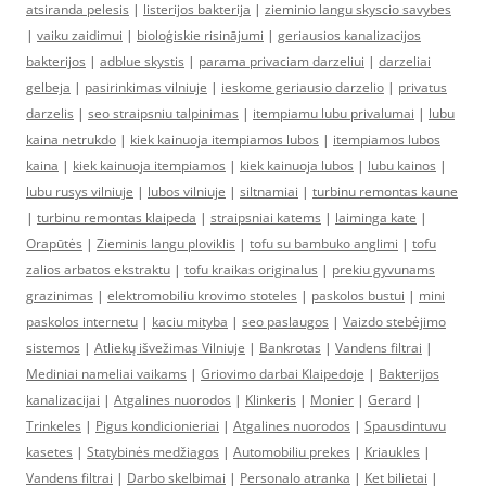
atsiranda pelesis
|
listerijos bakterija
|
zieminio langu skyscio savybes
|
vaiku zaidimui
|
bioloģiskie risinājumi
|
geriausios kanalizacijos
bakterijos
|
adblue skystis
|
parama privaciam darzeliui
|
darzeliai
gelbeja
|
pasirinkimas vilniuje
|
ieskome geriausio darzelio
|
privatus
darzelis
|
seo straipsniu talpinimas
|
itempiamu lubu privalumai
|
lubu
kaina netrukdo
|
kiek kainuoja itempiamos lubos
|
itempiamos lubos
kaina
|
kiek kainuoja itempiamos
|
kiek kainuoja lubos
|
lubu kainos
|
lubu rusys vilniuje
|
lubos vilniuje
|
siltnamiai
|
turbinu remontas kaune
|
turbinu remontas klaipeda
|
straipsniai katems
|
laiminga kate
|
Orapūtės
|
Zieminis langu ploviklis
|
tofu su bambuko anglimi
|
tofu
zalios arbatos ekstraktu
|
tofu kraikas originalus
|
prekiu gyvunams
grazinimas
|
elektromobiliu krovimo stoteles
|
paskolos bustui
|
mini
paskolos internetu
|
kaciu mityba
|
seo paslaugos
|
Vaizdo stebėjimo
sistemos
|
Atliekų išvežimas Vilniuje
|
Bankrotas
|
Vandens filtrai
|
Mediniai nameliai vaikams
|
Griovimo darbai Klaipedoje
|
Bakterijos
kanalizacijai
|
Atgalines nuorodos
|
Klinkeris
|
Monier
|
Gerard
|
Trinkeles
|
Pigus kondicionieriai
|
Atgalines nuorodos
|
Spausdintuvu
kasetes
|
Statybinės medžiagos
|
Automobiliu prekes
|
Kriaukles
|
Vandens filtrai
|
Darbo skelbimai
|
Personalo atranka
|
Ket bilietai
|