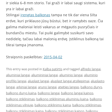
ir siekia 6–8 mm storio. Tai graži ir labai saugi sistema, kuri
yra ir labai graži.
Stilingai
įrengtas balkonas
tampa ne tik dar viena šilta
erdve, kuri priklauso jūsų būstui, bet ir ramybės oaze. Čia
galima maloniai leisti vakarus ar mėgautis pusryčiais ir
bundančiu miestu. Tai puiki galimybė susikurti savo
nedidelę, tačiau labai malonią erdvę. Įstiklinus balkoną tai
tikrai tampa įmanoma.
Straipsnis paskelbtas:
2015-04-02
This entry was posted in
Kalba patirtis
and tagged
alfredo langai
,
aliuminiai langai
,
aliumininiai langai
,
aliuminio langai
,
aliuminio
profilio langai
,
aluplast langai
,
aluplast langai atsiliepimai
,
aluplasto
langai
,
arkiniai langai
,
aruno langai
,
ateities langas
,
balkono durys
,
balkono durys kaina
,
balkono langai
,
balkono langai kainos
,
balkono stiklinimas
,
balkono stiklinimas aliuminiu kaina
,
balkono
stiklinimas vilniuje
,
balkono stiklinimo kaina
,
balkonų stiklinimas
,
balkonų stiklinimas kaina
,
balkonu stiklinimas kainos
,
balkonų