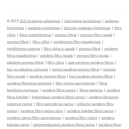
© 2015
SEO straipsnių talpinimas
|
internetine parduotuve
|
padangų
žymėjimas
|
padangų žymėjimas
|
žieminių padangų žymėjimas
|
filtrų
rūšys
|
filtrai nugeležinimui
|
osmoso filtrai
|
osmoso filtrų nauda
|
osmoso filtrai
|
filtrų rūšys
|
minkštinimo filtrų naudojimas
|
minkštinimo sistema
|
filtrų rūšys ir nauda
|
osmoso filtrai
|
vandens
filtrai nukalkinimui
|
vandens filtrų nauda
|
osmoso filtrų nauda
|
atbulinio osmoso filtrai
|
filtrų rūšys
|
apie geriamo vandens filtrus
|
kas yra atbulinis osmosas
|
namui naudingi osmoso filtrai
|
osmoso
filtrų nauda
|
naudingi osmoso filtrai
|
kuo naudingi osmoso filtrai
|
vandens filtravimo sistemos
|
filtrų namui pasirinkimas
|
filtrai
komfortui namuose
|
vandens filtrai namui
|
filtrai namams
|
vandens
filtrai kokybei
|
tinkamiausi vandens filtrai namui
|
vandens filtravimo
sistemos namui
|
filtrų sprendimai namui
|
ieškome vandens filtrų
namui
|
vandens filtrų namui rūšys
|
vandens kokybei filtrai namui
|
vandens namui filtrų pasirinkimas
|
vandens filtrų rtūšys
|
vandens
kokybei name
|
rekomenduojami vandens filtrai namui
|
vandens filtrai