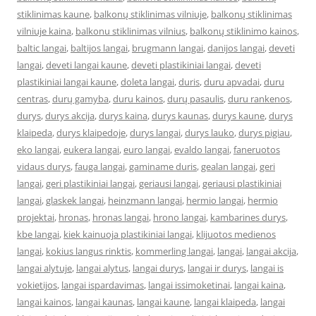
stiklinimas kaune
,
balkonų stiklinimas vilniuje
,
balkonų stiklinimas
vilniuje kaina
,
balkonu stiklinimas vilnius
,
balkonų stiklinimo kainos
,
baltic langai
,
baltijos langai
,
brugmann langai
,
danijos langai
,
deveti
langai
,
deveti langai kaune
,
deveti plastikiniai langai
,
deveti
plastikiniai langai kaune
,
doleta langai
,
duris
,
duru apvadai
,
duru
centras
,
durų gamyba
,
duru kainos
,
durų pasaulis
,
duru rankenos
,
durys
,
durys akcija
,
durys kaina
,
durys kaunas
,
durys kaune
,
durys
klaipeda
,
durys klaipedoje
,
durys langai
,
durys lauko
,
durys pigiau
,
eko langai
,
eukera langai
,
euro langai
,
evaldo langai
,
faneruotos
vidaus durys
,
fauga langai
,
gaminame duris
,
gealan langai
,
geri
langai
,
geri plastikiniai langai
,
geriausi langai
,
geriausi plastikiniai
langai
,
glaskek langai
,
heinzmann langai
,
hermio langai
,
hermio
projektai
,
hronas
,
hronas langai
,
hrono langai
,
kambarines durys
,
kbe langai
,
kiek kainuoja plastikiniai langai
,
klijuotos medienos
langai
,
kokius langus rinktis
,
kommerling langai
,
langai
,
langai akcija
,
langai alytuje
,
langai alytus
,
langai durys
,
langai ir durys
,
langai is
vokietijos
,
langai ispardavimas
,
langai issimoketinai
,
langai kaina
,
langai kainos
,
langai kaunas
,
langai kaune
,
langai klaipeda
,
langai