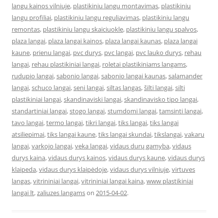
langu kainos vilniuje
,
plastikiniu langu montavimas
,
plastikiniu
langu profiliai
,
plastikiniu langu reguliavimas
,
plastikiniu langu
remontas
,
plastikiniu langu skaiciuokle
,
plastikiniu langu spalvos
,
plaza langai
,
plaza langai kainos
,
plaza langai kaunas
,
plaza langai
kaune
,
prienu langai
,
pvc durys
,
pvc langai
,
pvc lauko durys
,
rehau
langai
,
rehau plastikiniai langai
,
roletai plastikiniams langams
,
rudupio langai
,
sabonio langai
,
sabonio langai kaunas
,
salamander
langai
,
schuco langai
,
seni langai
,
siltas langas
,
šilti langai
,
silti
plastikiniai langai
,
skandinaviski langai
,
skandinavisko tipo langai
,
standartiniai langai
,
stogo langai
,
stumdomi langai
,
tamsinti langai
,
tavo langai
,
termo langai
,
tikri langai
,
tiks langai
,
tiks langai
atsiliepimai
,
tiks langai kaune
,
tiks langai skundai
,
tikslangai
,
vakaru
langai
,
varkojo langai
,
veka langai
,
vidaus durų gamyba
,
vidaus
durys kaina
,
vidaus durys kainos
,
vidaus durys kaune
,
vidaus durys
klaipeda
,
vidaus durys klaipėdoje
,
vidaus durys vilniuje
,
virtuves
langas
,
vitrininiai langai
,
vitrininiai langai kaina
,
www plastikiniai
langai lt
,
zaliuzes langams
on
2015-04-02
.