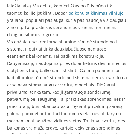
leidžia laiką. Vis dėl to, komfortiškas pojūtis būna tik
tuomet, kai jie įstiklinti. Dabar
balkonu stiklinimas Vilniuje
yra labai populiari paslauga, kuria pasinaudoja vis daugiau
žmonių. Tai praktiškas sprendimas visiems norintiems
daugiau šilumos ir grožio.
Vis dažniau pasirenkama aliuminė rėminė stumdomoji
sistema. Ji puikiai tinka daugiabučiuose namuose
esantiems balkonams. Tai patikima konstrukcija.
Daugiausia jų naudojama prieš du ar keturis dešimtmečius
statytiems butų balkonams stiklinti. Galima paminėti tai,
kad aliuminė rėminė stumdomoji sistema dera su varstoma
arba nevarstoma langų ar virtinų modeliais. Didžiausi
privalumai tenka tam, kad ji garantuoja sandarumą,
patvarumą bei saugumą. Tai praktiškas sprendimas, nes ir
priežiūra jų bus labai paprasta. Tęsiant privalumų sąrašą
galima paminėti ir tai, kad taupoma vieta, nes atidarymo
mechanizmai neužima vidinės vietos. Tai labai svarbu, nes
balkonas yra maža erdvė, kurioje kiekvienas sprendimas