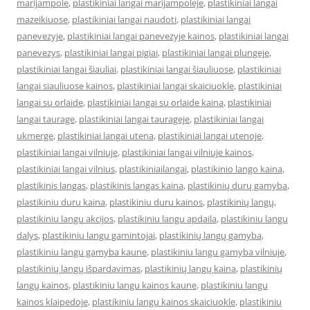
marijampole
,
plastikiniai langai marijampoleje
,
plastikiniai langai
mazeikiuose
,
plastikiniai langai naudoti
,
plastikiniai langai
panevezyje
,
plastikiniai langai panevezyje kainos
,
plastikiniai langai
panevezys
,
plastikiniai langai pigiai
,
plastikiniai langai plungeje
,
plastikiniai langai šiauliai
,
plastikiniai langai šiauliuose
,
plastikiniai
langai siauliuose kainos
,
plastikiniai langai skaiciuokle
,
plastikiniai
langai su orlaide
,
plastikiniai langai su orlaide kaina
,
plastikiniai
langai taurage
,
plastikiniai langai taurageje
,
plastikiniai langai
ukmerge
,
plastikiniai langai utena
,
plastikiniai langai utenoje
,
plastikiniai langai vilniuje
,
plastikiniai langai vilniuje kainos
,
plastikiniai langai vilnius
,
plastikiniailangai
,
plastikinio lango kaina
,
plastikinis langas
,
plastikinis langas kaina
,
plastikinių durų gamyba
,
plastikiniu duru kaina
,
plastikiniu duru kainos
,
plastikinių langų
,
plastikiniu langu akcijos
,
plastikiniu langu apdaila
,
plastikiniu langu
dalys
,
plastikiniu langu gamintojai
,
plastikinių langų gamyba
,
plastikiniu langu gamyba kaune
,
plastikiniu langu gamyba vilniuje
,
plastikinių langų išpardavimas
,
plastikinių langų kaina
,
plastikinių
langų kainos
,
plastikiniu langu kainos kaune
,
plastikiniu langu
kainos klaipedoje
,
plastikiniu langu kainos skaiciuokle
,
plastikiniu