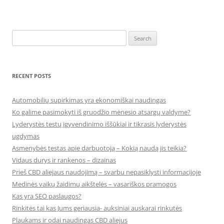
Search
for:
RECENT POSTS
Automobilių supirkimas yra ekonomiškai naudingas
Ko galime pasimokyti iš gruodžio mėnesio atsargų valdyme?
Lyderystės testų įgyvendinimo iššūkiai ir tikrasis lyderystės
ugdymas
Asmenybės testas apie darbuotoją – Kokią naudą jis teikia?
Vidaus durys ir rankenos – dizainas
Prieš CBD aliejaus naudojimą – svarbu nepasiklysti informacijoje
Medinės vaikų žaidimų aikštelės – vasariškos pramogos
Kas yra SEO paslaugos?
Rinkitės tai kas Jums geriausia- auksiniai auskarai rinkutės
Plaukams ir odai naudingas CBD aliejus