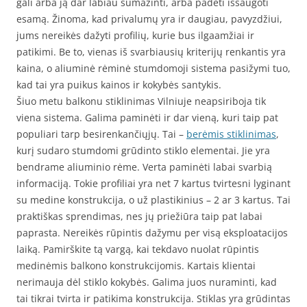
gali arba ją dar labiau sumažinti, arba padėti išsaugoti
esamą. Žinoma, kad privalumų yra ir daugiau, pavyzdžiui,
jums nereikės dažyti profilių, kurie bus ilgaamžiai ir
patikimi. Be to, vienas iš svarbiausių kriterijų renkantis yra
kaina, o aliuminė rėminė stumdomoji sistema pasižymi tuo,
kad tai yra puikus kainos ir kokybės santykis.
Šiuo metu balkonu stiklinimas Vilniuje neapsiriboja tik
viena sistema. Galima paminėti ir dar vieną, kuri taip pat
populiari tarp besirenkančiųjų. Tai –
berėmis stiklinimas
,
kurį sudaro stumdomi grūdinto stiklo elementai. Jie yra
bendrame aliuminio rėme. Verta paminėti labai svarbią
informaciją. Tokie profiliai yra net 7 kartus tvirtesni lyginant
su medine konstrukcija, o už plastikinius – 2 ar 3 kartus. Tai
praktiškas sprendimas, nes jų priežiūra taip pat labai
paprasta. Nereikės rūpintis dažymu per visą eksploatacijos
laiką. Pamirškite tą vargą, kai tekdavo nuolat rūpintis
medinėmis balkono konstrukcijomis. Kartais klientai
nerimauja dėl stiklo kokybės. Galima juos nuraminti, kad
tai tikrai tvirta ir patikima konstrukcija. Stiklas yra grūdintas