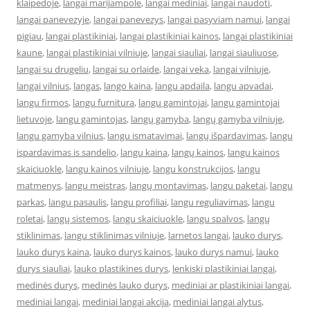
klaipedoje
,
langai marijampole
,
langai mediniai
,
langai naudoti
,
langai panevezyje
,
langai panevezys
,
langai pasyviam namui
,
langai
pigiau
,
langai plastikiniai
,
langai plastikiniai kainos
,
langai plastikiniai
kaune
,
langai plastikiniai vilniuje
,
langai siauliai
,
langai siauliuose
,
langai su drugeliu
,
langai su orlaide
,
langai veka
,
langai vilniuje
,
langai vilnius
,
langas
,
lango kaina
,
langu apdaila
,
langu apvadai
,
langu firmos
,
langu furnitura
,
langu gamintojai
,
langu gamintojai
lietuvoje
,
langu gamintojas
,
langų gamyba
,
langų gamyba vilniuje
,
langu gamyba vilnius
,
langu ismatavimai
,
langų išpardavimas
,
langu
ispardavimas is sandelio
,
langu kaina
,
langų kainos
,
langu kainos
skaiciuokle
,
langu kainos vilniuje
,
langu konstrukcijos
,
langu
matmenys
,
langu meistras
,
langų montavimas
,
langu paketai
,
langu
parkas
,
langu pasaulis
,
langu profiliai
,
langu reguliavimas
,
langu
roletai
,
langų sistemos
,
langu skaiciuokle
,
langu spalvos
,
langų
stiklinimas
,
langu stiklinimas vilniuje
,
larnetos langai
,
lauko durys
,
lauko durys kaina
,
lauko durys kainos
,
lauko durys namui
,
lauko
durys siauliai
,
lauko plastikines durys
,
lenkiski plastikiniai langai
,
medinės durys
,
medinės lauko durys
,
mediniai ar plastikiniai langai
,
mediniai langai
,
mediniai langai akcija
,
mediniai langai alytus
,