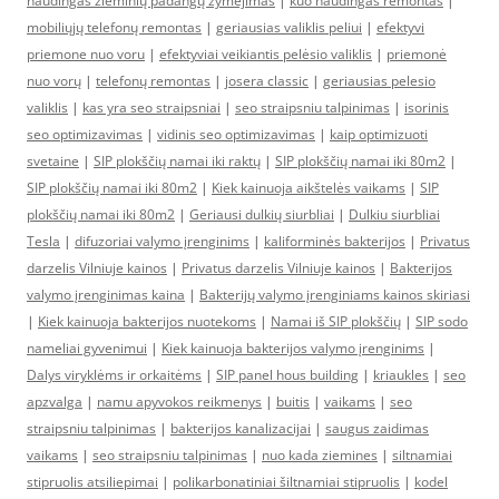
naudingas žieminių padangų žymėjimas
|
kuo naudingas remontas
|
mobiliųjų telefonų remontas
|
geriausias valiklis peliui
|
efektyvi
priemone nuo voru
|
efektyviai veikiantis pelėsio valiklis
|
priemonė
nuo vorų
|
telefonų remontas
|
josera classic
|
geriausias pelesio
valiklis
|
kas yra seo straipsniai
|
seo straipsniu talpinimas
|
isorinis
seo optimizavimas
|
vidinis seo optimizavimas
|
kaip optimizuoti
svetaine
|
SIP plokščių namai iki raktų
|
SIP plokščių namai iki 80m2
|
SIP plokščių namai iki 80m2
|
Kiek kainuoja aikštelės vaikams
|
SIP
plokščių namai iki 80m2
|
Geriausi dulkių siurbliai
|
Dulkiu siurbliai
Tesla
|
difuzoriai valymo įrenginims
|
kaliforminės bakterijos
|
Privatus
darzelis Vilniuje kainos
|
Privatus darzelis Vilniuje kainos
|
Bakterijos
valymo įrenginimas kaina
|
Bakterijų valymo įrenginiams kainos skiriasi
|
Kiek kainuoja bakterijos nuotekoms
|
Namai iš SIP plokščių
|
SIP sodo
nameliai gyvenimui
|
Kiek kainuoja bakterijos valymo įrenginims
|
Dalys viryklėms ir orkaitėms
|
SIP panel hous building
|
kriaukles
|
seo
apzvalga
|
namu apyvokos reikmenys
|
buitis
|
vaikams
|
seo
straipsniu talpinimas
|
bakterijos kanalizacijai
|
saugus zaidimas
vaikams
|
seo straipsniu talpinimas
|
nuo kada ziemines
|
siltnamiai
stipruolis atsiliepimai
|
polikarbonatiniai šiltnamiai stipruolis
|
kodel