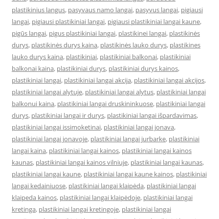
plastikinius langus
,
pasyvaus namo langai
,
pasyvus langai
,
pigiausi
langai
,
pigiausi plastikiniai langai
,
pigiausi plastikiniai langai kaune
,
pigūs langai
,
pigus plastikiniai langai
,
plastikinei langai
,
plastikinės
durys
,
plastikinės durys kaina
,
plastikinės lauko durys
,
plastikines
lauko durys kaina
,
plastikiniai
,
plastikiniai balkonai
,
plastikiniai
balkonai kaina
,
plastikiniai durys
,
plastikiniai durys kainos
,
plastikiniai langai
,
plastikiniai langai akcija
,
plastikiniai langai akcijos
,
plastikiniai langai alytuje
,
plastikiniai langai alytus
,
plastikiniai langai
balkonui kaina
,
plastikiniai langai druskininkuose
,
plastikiniai langai
durys
,
plastikiniai langai ir durys
,
plastikiniai langai išpardavimas
,
plastikiniai langai issimoketinai
,
plastikiniai langai jonava
,
plastikiniai langai jonavoje
,
plastikiniai langai jurbarke
,
plastikiniai
langai kaina
,
plastikiniai langai kainos
,
plastikiniai langai kainos
kaunas
,
plastikiniai langai kainos vilniuje
,
plastikiniai langai kaunas
,
plastikiniai langai kaune
,
plastikiniai langai kaune kainos
,
plastikiniai
langai kedainiuose
,
plastikiniai langai klaipėda
,
plastikiniai langai
klaipeda kainos
,
plastikiniai langai klaipėdoje
,
plastikiniai langai
kretinga
,
plastikiniai langai kretingoje
,
plastikiniai langai