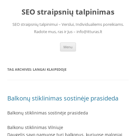
Skip
to
SEO straipsnių talpinimas
content
SEO straipsnių talpinimui – Verslui, Individualiems poreikiams.
Radote mus, ras ir Jus – info@itturas.lt
Menu
TAG ARCHIVES:
LANGAI KLAIPEDOJE
Balkonų stiklinimas sostinėje prasideda
Balkonų stiklinimas sostinėje prasideda
Balkonu stiklinimas Vilniuje
Daugelis savo namuose turi balkonus, kuriuose maloniai