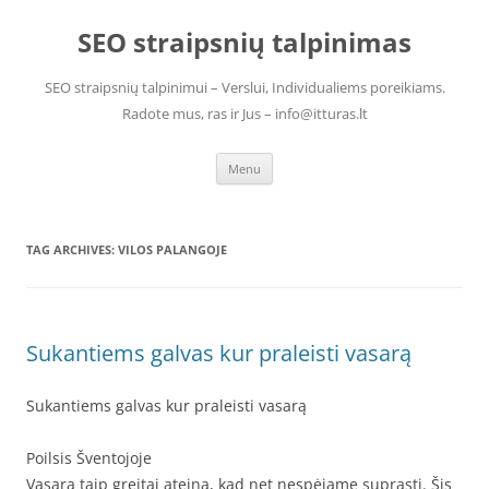
Skip
to
SEO straipsnių talpinimas
content
SEO straipsnių talpinimui – Verslui, Individualiems poreikiams.
Radote mus, ras ir Jus – info@itturas.lt
Menu
TAG ARCHIVES:
VILOS PALANGOJE
Sukantiems galvas kur praleisti vasarą
Sukantiems galvas kur praleisti vasarą
Poilsis Šventojoje
Vasara taip greitai ateina, kad net nespėjame suprasti. Šis