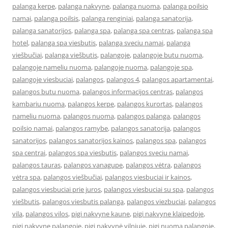
palanga kerpe
,
palanga nakvyne
,
palanga nuoma
,
palanga poilsio
namai
,
palanga poilsis
,
palanga renginiai
,
palanga sanatorija
,
palanga sanatorijos
,
palanga spa
,
palanga spa centras
,
palanga spa
hotel
,
palanga spa viesbutis
,
palanga sveciu namai
,
palanga
viešbučiai
,
palanga viešbutis
,
palangoje
,
palangoje butu nuoma
,
palangoje nameliu nuoma
,
palangoje nuoma
,
palangoje spa
,
palangoje viesbuciai
,
palangos
,
palangos 4
,
palangos apartamentai
,
palangos butu nuoma
,
palangos informacijos centras
,
palangos
kambariu nuoma
,
palangos kerpe
,
palangos kurortas
,
palangos
nameliu nuoma
,
palangos nuoma
,
palangos palanga
,
palangos
poilsio namai
,
palangos ramybe
,
palangos sanatorija
,
palangos
sanatorijos
,
palangos sanatorijos kainos
,
palangos spa
,
palangos
spa centrai
,
palangos spa viesbutis
,
palangos sveciu namai
,
palangos tauras
,
palangos vanagupe
,
palangos vėtra
,
palangos
vėtra spa
,
palangos viešbučiai
,
palangos viesbuciai ir kainos
,
palangos viesbuciai prie juros
,
palangos viesbuciai su spa
,
palangos
viešbutis
,
palangos viesbutis palanga
,
palangos viezbuciai
,
palangos
vila
,
palangos vilos
,
pigi nakvyne kaune
,
pigi nakvyne klaipedoje
,
pigi nakvyne palangoje
,
pigi nakvynė vilniuje
,
pigi nuoma palangoje
,