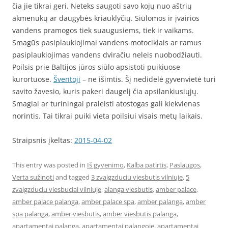
čia jie tikrai geri. Neteks saugoti savo kojų nuo aštrių
akmenukų ar daugybės kriauklyčių. Siūlomos ir įvairios
vandens pramogos tiek suaugusiems, tiek ir vaikams.
Smagūs pasiplaukiojimai vandens motociklais ar ramus
pasiplaukiojimas vandens dviračiu neleis nuobodžiauti.
Poilsis prie Baltijos jūros siūlo apsistoti puikiuose
kurortuose.
Šventoji
– ne išimtis. Šį nedidelė gyvenvietė turi
savito žavesio, kuris pakeri daugelį čia apsilankiusiųjų.
Smagiai ar turiningai praleisti atostogas gali kiekvienas
norintis. Tai tikrai puiki vieta poilsiui visais metų laikais.
Straipsnis įkeltas:
2015-04-02
This entry was posted in
Iš gyvenimo
,
Kalba patirtis
,
Paslaugos
,
Verta sužinoti
and tagged
3 zvaigzduciu viesbutis vilniuje
,
5
zvaigzduciu viesbuciai vilniuje
,
alanga viesbutis
,
amber palace
,
amber palace palanga
,
amber palace spa
,
amber palanga
,
amber
spa palanga
,
amber viesbutis
,
amber viesbutis palanga
,
apartamentai palanga
,
apartamentai palangoje
,
apartamentai