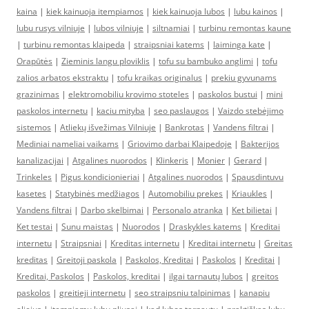
kaina
|
kiek kainuoja itempiamos
|
kiek kainuoja lubos
|
lubu kainos
|
lubu rusys vilniuje
|
lubos vilniuje
|
siltnamiai
|
turbinu remontas kaune
|
turbinu remontas klaipeda
|
straipsniai katems
|
laiminga kate
|
Orapūtės
|
Zieminis langu ploviklis
|
tofu su bambuko anglimi
|
tofu
zalios arbatos ekstraktu
|
tofu kraikas originalus
|
prekiu gyvunams
grazinimas
|
elektromobiliu krovimo stoteles
|
paskolos bustui
|
mini
paskolos internetu
|
kaciu mityba
|
seo paslaugos
|
Vaizdo stebėjimo
sistemos
|
Atliekų išvežimas Vilniuje
|
Bankrotas
|
Vandens filtrai
|
Mediniai nameliai vaikams
|
Griovimo darbai Klaipedoje
|
Bakterijos
kanalizacijai
|
Atgalines nuorodos
|
Klinkeris
|
Monier
|
Gerard
|
Trinkeles
|
Pigus kondicionieriai
|
Atgalines nuorodos
|
Spausdintuvu
kasetes
|
Statybinės medžiagos
|
Automobiliu prekes
|
Kriaukles
|
Vandens filtrai
|
Darbo skelbimai
|
Personalo atranka
|
Ket bilietai
|
Ket testai
|
Sunu maistas
|
Nuorodos
|
Draskykles katems
|
Kreditai
internetu
|
Straipsniai
|
Kreditas internetu
|
Kreditai internetu
|
Greitas
kreditas
|
Greitoji paskola
|
Paskolos, Kreditai
|
Paskolos
|
Kreditai
|
Kreditai, Paskolos
|
Paskolos, kreditai
|
ilgai tarnautų lubos
|
greitos
paskolos
|
greitieji internetu
|
seo straipsniu talpinimas
|
kanapiu