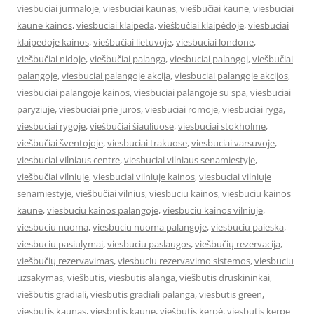
viesbuciai jurmaloje
,
viesbuciai kaunas
,
viešbučiai kaune
,
viesbuciai
kaune kainos
,
viesbuciai klaipeda
,
viešbučiai klaipėdoje
,
viesbuciai
klaipedoje kainos
,
viešbučiai lietuvoje
,
viesbuciai londone
,
viešbučiai nidoje
,
viešbučiai palanga
,
viesbuciai palangoj
,
viešbučiai
palangoje
,
viesbuciai palangoje akcija
,
viesbuciai palangoje akcijos
,
viesbuciai palangoje kainos
,
viesbuciai palangoje su spa
,
viesbuciai
paryziuje
,
viesbuciai prie juros
,
viesbuciai romoje
,
viesbuciai ryga
,
viesbuciai rygoje
,
viešbučiai šiauliuose
,
viesbuciai stokholme
,
viešbučiai šventojoje
,
viesbuciai trakuose
,
viesbuciai varsuvoje
,
viesbuciai vilniaus centre
,
viesbuciai vilniaus senamiestyje
,
viešbučiai vilniuje
,
viesbuciai vilniuje kainos
,
viesbuciai vilniuje
senamiestyje
,
viešbučiai vilnius
,
viesbuciu kainos
,
viesbuciu kainos
kaune
,
viesbuciu kainos palangoje
,
viesbuciu kainos vilniuje
,
viesbuciu nuoma
,
viesbuciu nuoma palangoje
,
viesbuciu paieska
,
viesbuciu pasiulymai
,
viesbuciu paslaugos
,
viešbučių rezervacija
,
viešbučių rezervavimas
,
viesbuciu rezervavimo sistemos
,
viesbuciu
uzsakymas
,
viešbutis
,
viesbutis alanga
,
viešbutis druskininkai
,
viešbutis gradiali
,
viesbutis gradiali palanga
,
viesbutis green
,
viesbutis kaunas
,
viesbutis kaune
,
viešbutis kerpė
,
viesbutis kerpe