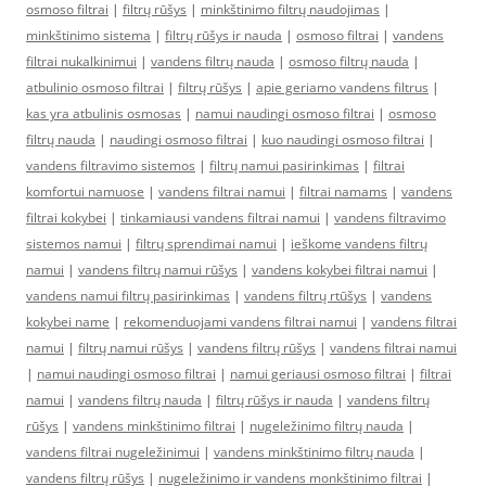
osmoso filtrai
|
filtrų rūšys
|
minkštinimo filtrų naudojimas
|
minkštinimo sistema
|
filtrų rūšys ir nauda
|
osmoso filtrai
|
vandens
filtrai nukalkinimui
|
vandens filtrų nauda
|
osmoso filtrų nauda
|
atbulinio osmoso filtrai
|
filtrų rūšys
|
apie geriamo vandens filtrus
|
kas yra atbulinis osmosas
|
namui naudingi osmoso filtrai
|
osmoso
filtrų nauda
|
naudingi osmoso filtrai
|
kuo naudingi osmoso filtrai
|
vandens filtravimo sistemos
|
filtrų namui pasirinkimas
|
filtrai
komfortui namuose
|
vandens filtrai namui
|
filtrai namams
|
vandens
filtrai kokybei
|
tinkamiausi vandens filtrai namui
|
vandens filtravimo
sistemos namui
|
filtrų sprendimai namui
|
ieškome vandens filtrų
namui
|
vandens filtrų namui rūšys
|
vandens kokybei filtrai namui
|
vandens namui filtrų pasirinkimas
|
vandens filtrų rtūšys
|
vandens
kokybei name
|
rekomenduojami vandens filtrai namui
|
vandens filtrai
namui
|
filtrų namui rūšys
|
vandens filtrų rūšys
|
vandens filtrai namui
|
namui naudingi osmoso filtrai
|
namui geriausi osmoso filtrai
|
filtrai
namui
|
vandens filtrų nauda
|
filtrų rūšys ir nauda
|
vandens filtrų
rūšys
|
vandens minkštinimo filtrai
|
nugeležinimo filtrų nauda
|
vandens filtrai nugeležinimui
|
vandens minkštinimo filtrų nauda
|
vandens filtrų rūšys
|
nugeležinimo ir vandens monkštinimo filtrai
|