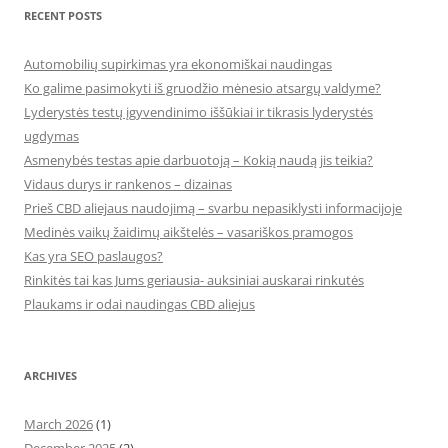
RECENT POSTS
Automobilių supirkimas yra ekonomiškai naudingas
Ko galime pasimokyti iš gruodžio mėnesio atsargų valdyme?
Lyderystės testų įgyvendinimo iššūkiai ir tikrasis lyderystės
ugdymas
Asmenybės testas apie darbuotoją – Kokią naudą jis teikia?
Vidaus durys ir rankenos – dizainas
Prieš CBD aliejaus naudojimą – svarbu nepasiklysti informacijoje
Medinės vaikų žaidimų aikštelės – vasariškos pramogos
Kas yra SEO paslaugos?
Rinkitės tai kas Jums geriausia- auksiniai auskarai rinkutės
Plaukams ir odai naudingas CBD aliejus
ARCHIVES
March 2026
(1)