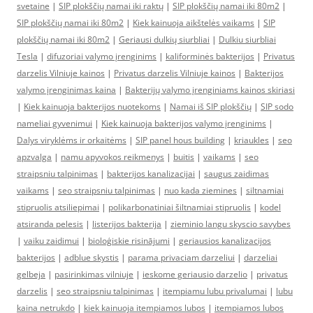
svetaine
|
SIP plokščių namai iki raktų
|
SIP plokščių namai iki 80m2
|
SIP plokščių namai iki 80m2
|
Kiek kainuoja aikštelės vaikams
|
SIP
plokščių namai iki 80m2
|
Geriausi dulkių siurbliai
|
Dulkiu siurbliai
Tesla
|
difuzoriai valymo įrenginims
|
kaliforminės bakterijos
|
Privatus
darzelis Vilniuje kainos
|
Privatus darzelis Vilniuje kainos
|
Bakterijos
valymo įrenginimas kaina
|
Bakterijų valymo įrenginiams kainos skiriasi
|
Kiek kainuoja bakterijos nuotekoms
|
Namai iš SIP plokščių
|
SIP sodo
nameliai gyvenimui
|
Kiek kainuoja bakterijos valymo įrenginims
|
Dalys viryklėms ir orkaitėms
|
SIP panel hous building
|
kriaukles
|
seo
apzvalga
|
namu apyvokos reikmenys
|
buitis
|
vaikams
|
seo
straipsniu talpinimas
|
bakterijos kanalizacijai
|
saugus zaidimas
vaikams
|
seo straipsniu talpinimas
|
nuo kada ziemines
|
siltnamiai
stipruolis atsiliepimai
|
polikarbonatiniai šiltnamiai stipruolis
|
kodel
atsiranda pelesis
|
listerijos bakterija
|
zieminio langu skyscio savybes
|
vaiku zaidimui
|
bioloģiskie risinājumi
|
geriausios kanalizacijos
bakterijos
|
adblue skystis
|
parama privaciam darzeliui
|
darzeliai
gelbeja
|
pasirinkimas vilniuje
|
ieskome geriausio darzelio
|
privatus
darzelis
|
seo straipsniu talpinimas
|
itempiamu lubu privalumai
|
lubu
kaina netrukdo
|
kiek kainuoja itempiamos lubos
|
itempiamos lubos