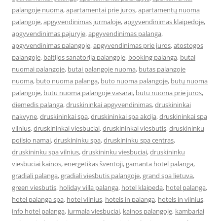
palangoje nuoma
,
apartamentai prie juros
,
apartamentų nuoma
palangoje
,
apgyvendinimas jurmaloje
,
apgyvendinimas klaipedoje
,
apgyvendinimas pajuryje
,
apgyvendinimas palanga
,
apgyvendinimas palangoje
,
apgyvendinimas prie juros
,
atostogos
palangoje
,
baltijos sanatorija palangoje
,
booking palanga
,
butai
nuomai palangoje
,
butai palangoje nuoma
,
butas palangoje
nuoma
,
buto nuoma palanga
,
buto nuoma palangoje
,
butų nuoma
palangoje
,
butu nuoma palangoje vasarai
,
butu nuoma prie juros
,
diemedis palanga
,
druskininkai apgyvendinimas
,
druskininkai
nakvyne
,
druskininkai spa
,
druskininkai spa akcija
,
druskininkai spa
vilnius
,
druskininkai viesbuciai
,
druskininkai viesbutis
,
druskininku
poilsio namai
,
druskininku spa
,
druskininku spa centras
,
druskininku spa vilnius
,
druskininku viesbuciai
,
druskininku
viesbuciai kainos
,
energetikas šventoji
,
gamanta hotel palanga
,
gradiali palanga
,
gradiali viesbutis palangoje
,
grand spa lietuva
,
green viesbutis
,
holiday villa palanga
,
hotel klaipeda
,
hotel palanga
,
hotel palanga spa
,
hotel vilnius
,
hotels in palanga
,
hotels in vilnius
,
info hotel palanga
,
jurmala viesbuciai
,
kainos palangoje
,
kambariai