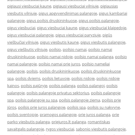
pigiausi viesbuciai kaune
,
pigiausi viesbuciai vilniuje
,
pigiausias
viesbutis vilniuje
,
pigus apgyvendinimas palangoje
,
pigus kambariai
palangoje
,
pigus poilsis druskininkuose
,
pigus poilsis palangoje
,
pigus viesbuciai
,
pigus viesbuciai kaune
,
pigus viesbuciai klaipedoje
,
pigus viesbuciai palangoje
,
pigus viesbuciai paryziuje
,
pigūs
viešbučiai vilniuje
,
pigus viesbutis kaune
,
pigus viesbutis palangoje
,
pigus viešbutis vilniuje
,
poilsio
,
poilsio namai
,
poilsio namai
druskininkuose
,
poilsio namai nidoje
,
poilsio namai palanga
,
poilsio
namai palangoje
,
poilsio namai prie juros
,
poilsio nameliai
palangoje
,
poilsis
,
poilsis druskininkuose
,
poilsis druskininkuose
spa
,
poilsis dviems
,
poilsis lietuvoje
,
poilsis nidoje
,
poilsis nidoje
kainos
,
poilsis pajūryje
,
poilsis palanga
,
poilsis palangoj
,
poilsis
palangoje
,
poilsis palangoje privatus sektorius
,
poilsis palangoje
spa
,
poilsis palangoje su spa
,
poilsis palangoje ziema
,
poilsis prie
jūros
,
poilsis prie juros palangoje
,
poilsis spa
,
poilsis su nakvyne
,
poilsis sventojoje
,
pramogos palangoje
,
prie juros palanga
,
prie
parko viesbutis palanga
,
priejuros.lt palanga
,
romantiskas
savaitgalis palangoje
,
rygos viesbuciai
,
sabonio viesbutis palangoje
,