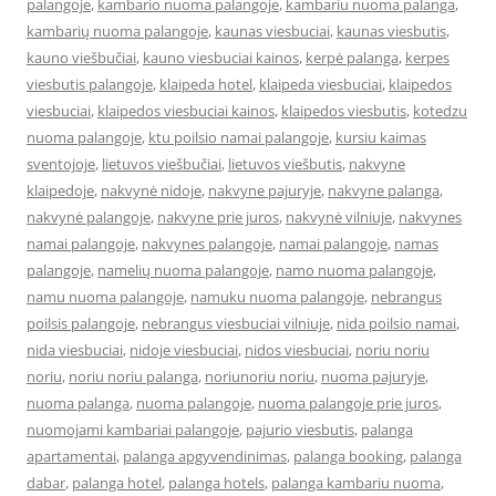
palangoje
,
kambario nuoma palangoje
,
kambariu nuoma palanga
,
kambarių nuoma palangoje
,
kaunas viesbuciai
,
kaunas viesbutis
,
kauno viešbučiai
,
kauno viesbuciai kainos
,
kerpė palanga
,
kerpes
viesbutis palangoje
,
klaipeda hotel
,
klaipeda viesbuciai
,
klaipedos
viesbuciai
,
klaipedos viesbuciai kainos
,
klaipedos viesbutis
,
kotedzu
nuoma palangoje
,
ktu poilsio namai palangoje
,
kursiu kaimas
sventojoje
,
lietuvos viešbučiai
,
lietuvos viešbutis
,
nakvyne
klaipedoje
,
nakvynė nidoje
,
nakvyne pajuryje
,
nakvyne palanga
,
nakvynė palangoje
,
nakvyne prie juros
,
nakvynė vilniuje
,
nakvynes
namai palangoje
,
nakvynes palangoje
,
namai palangoje
,
namas
palangoje
,
namelių nuoma palangoje
,
namo nuoma palangoje
,
namu nuoma palangoje
,
namuku nuoma palangoje
,
nebrangus
poilsis palangoje
,
nebrangus viesbuciai vilniuje
,
nida poilsio namai
,
nida viesbuciai
,
nidoje viesbuciai
,
nidos viesbuciai
,
noriu noriu
noriu
,
noriu noriu palanga
,
noriunoriu noriu
,
nuoma pajuryje
,
nuoma palanga
,
nuoma palangoje
,
nuoma palangoje prie juros
,
nuomojami kambariai palangoje
,
pajurio viesbutis
,
palanga
apartamentai
,
palanga apgyvendinimas
,
palanga booking
,
palanga
dabar
,
palanga hotel
,
palanga hotels
,
palanga kambariu nuoma
,