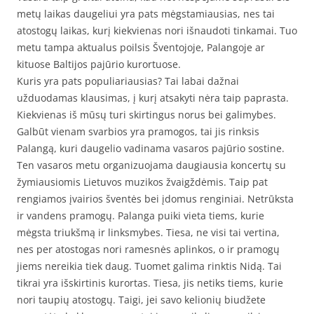
metų laikas daugeliui yra pats mėgstamiausias, nes tai
atostogų laikas, kurį kiekvienas nori išnaudoti tinkamai. Tuo
metu tampa aktualus poilsis Šventojoje, Palangoje ar
kituose Baltijos pajūrio kurortuose.
Kuris yra pats populiariausias? Tai labai dažnai
užduodamas klausimas, į kurį atsakyti nėra taip paprasta.
Kiekvienas iš mūsų turi skirtingus norus bei galimybes.
Galbūt vienam svarbios yra pramogos, tai jis rinksis
Palangą, kuri daugelio vadinama vasaros pajūrio sostine.
Ten vasaros metu organizuojama daugiausia koncertų su
žymiausiomis Lietuvos muzikos žvaigždėmis. Taip pat
rengiamos įvairios šventės bei įdomus renginiai. Netrūksta
ir vandens pramogų. Palanga puiki vieta tiems, kurie
mėgsta triukšmą ir linksmybes. Tiesa, ne visi tai vertina,
nes per atostogas nori ramesnės aplinkos, o ir pramogų
jiems nereikia tiek daug. Tuomet galima rinktis Nidą. Tai
tikrai yra išskirtinis kurortas. Tiesa, jis netiks tiems, kurie
nori taupių atostogų. Taigi, jei savo kelionių biudžete