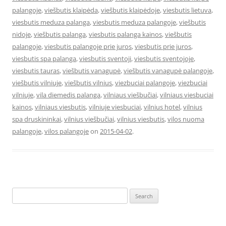
palangoje
,
viešbutis klaipėda
,
viešbutis klaipėdoje
,
viesbutis lietuva
,
viesbutis meduza palanga
,
viesbutis meduza palangoje
,
viešbutis
nidoje
,
viešbutis palanga
,
viesbutis palanga kainos
,
viešbutis
palangoje
,
viesbutis palangoje prie juros
,
viesbutis prie juros
,
viesbutis spa palanga
,
viesbutis sventoji
,
viesbutis sventojoje
,
viesbutis tauras
,
viešbutis vanagupė
,
viešbutis vanagupė palangoje
,
viešbutis vilniuje
,
viešbutis vilnius
,
viezbuciai palangoje
,
viezbuciai
vilniuje
,
vila diemedis palanga
,
vilniaus viešbučiai
,
vilniaus viesbuciai
kainos
,
vilniaus viesbutis
,
vilniuje viesbuciai
,
vilnius hotel
,
vilnius
spa druskininkai
,
vilnius viešbučiai
,
vilnius viesbutis
,
vilos nuoma
palangoje
,
vilos palangoje
on
2015-04-02
.
Search
for: