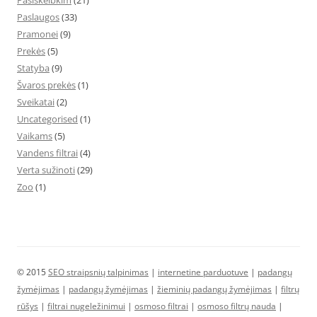
Pasiskelbkim
(21)
Paslaugos
(33)
Pramonei
(9)
Prekės
(5)
Statyba
(9)
Švaros prekės
(1)
Sveikatai
(2)
Uncategorised
(1)
Vaikams
(5)
Vandens filtrai
(4)
Verta sužinoti
(29)
Zoo
(1)
© 2015
SEO straipsnių talpinimas
|
internetine parduotuve
|
padangų
žymėjimas
|
padangų žymėjimas
|
žieminių padangų žymėjimas
|
filtrų
rūšys
|
filtrai nugeležinimui
|
osmoso filtrai
|
osmoso filtrų nauda
|