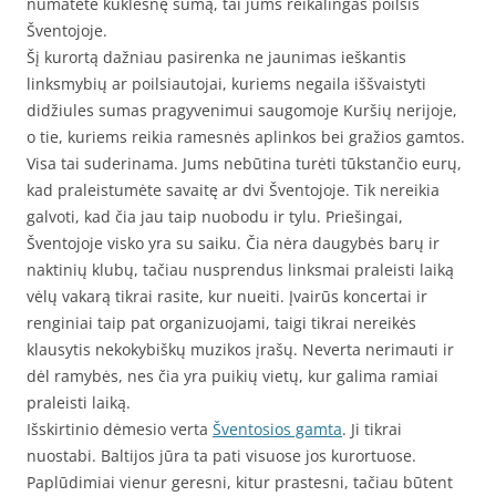
numatėte kuklesnę sumą, tai jums reikalingas poilsis
Šventojoje.
Šį kurortą dažniau pasirenka ne jaunimas ieškantis
linksmybių ar poilsiautojai, kuriems negaila iššvaistyti
didžiules sumas pragyvenimui saugomoje Kuršių nerijoje,
o tie, kuriems reikia ramesnės aplinkos bei gražios gamtos.
Visa tai suderinama. Jums nebūtina turėti tūkstančio eurų,
kad praleistumėte savaitę ar dvi Šventojoje. Tik nereikia
galvoti, kad čia jau taip nuobodu ir tylu. Priešingai,
Šventojoje visko yra su saiku. Čia nėra daugybės barų ir
naktinių klubų, tačiau nusprendus linksmai praleisti laiką
vėlų vakarą tikrai rasite, kur nueiti. Įvairūs koncertai ir
renginiai taip pat organizuojami, taigi tikrai nereikės
klausytis nekokybiškų muzikos įrašų. Neverta nerimauti ir
dėl ramybės, nes čia yra puikių vietų, kur galima ramiai
praleisti laiką.
Išskirtinio dėmesio verta
Šventosios gamta
. Ji tikrai
nuostabi. Baltijos jūra ta pati visuose jos kurortuose.
Paplūdimiai vienur geresni, kitur prastesni, tačiau būtent