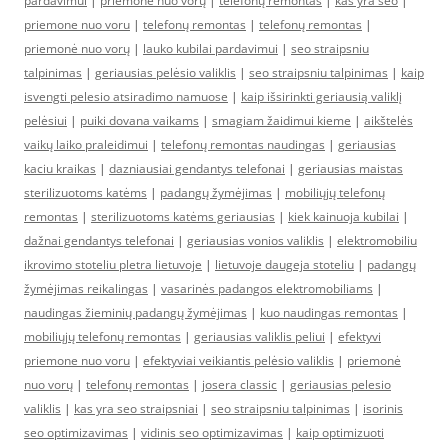
pardavimui
|
priemonė nuo vorų
|
telefonų remontas
|
kas yra seo
|
priemone nuo voru
|
telefonų remontas
|
telefonų remontas
|
priemonė nuo vorų
|
lauko kubilai pardavimui
|
seo straipsniu
talpinimas
|
geriausias pelėsio valiklis
|
seo straipsniu talpinimas
|
kaip
isvengti pelesio atsiradimo namuose
|
kaip išsirinkti geriausią valiklį
pelėsiui
|
puiki dovana vaikams
|
smagiam žaidimui kieme
|
aikštelės
vaikų laiko praleidimui
|
telefonų remontas naudingas
|
geriausias
kaciu kraikas
|
dazniausiai gendantys telefonai
|
geriausias maistas
sterilizuotoms katėms
|
padangų žymėjimas
|
mobiliųjų telefonų
remontas
|
sterilizuotoms katėms geriausias
|
kiek kainuoja kubilai
|
dažnai gendantys telefonai
|
geriausias vonios valiklis
|
elektromobiliu
ikrovimo stoteliu pletra lietuvoje
|
lietuvoje daugeja stoteliu
|
padangų
žymėjimas reikalingas
|
vasarinės padangos elektromobiliams
|
naudingas žieminių padangų žymėjimas
|
kuo naudingas remontas
|
mobiliųjų telefonų remontas
|
geriausias valiklis peliui
|
efektyvi
priemone nuo voru
|
efektyviai veikiantis pelėsio valiklis
|
priemonė
nuo vorų
|
telefonų remontas
|
josera classic
|
geriausias pelesio
valiklis
|
kas yra seo straipsniai
|
seo straipsniu talpinimas
|
isorinis
seo optimizavimas
|
vidinis seo optimizavimas
|
kaip optimizuoti