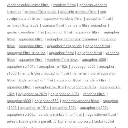
vandens nukalkinimo filtrai
|
vandens filtrai
|
geriamo vandens
sistemos
|
osmoso filtrų nauda
|
atbulinio osmoso filtrai
|
seo
straipsniu talpinimas
|
aquaphor vandens filtrai
|
aquaphor filtrai
|
osmoso filtrų nauda
|
osmoso filtrai
|
vandens filtrai aquaphor
|
geriamo vandens filtrai
|
aquaphor filtrai
|
aquaphor filtrai
|
aquaphor
filtrai
|
aquaphor filtrai
|
aquaphor namams ir pramonei
|
aquaphor
filtrai
|
aquaphor filtrai
|
aquaphor filtrų nauda
|
aquaphor filtrai
|
aquapgor filtrai ir nauda
|
aquaphor filtrai
|
aquaphor filtrai
|
vandens
filtrai
|
aquaphor filtrai
|
vandens filtru rusys
|
aquaphor s800
|
aquaphor ro-101s
|
aquaphor ro-102s
|
aquapgor s550
|
aquaphor
s1000
|
namui ir biurui aquaphor filtrai
|
namams ir biurui aquaphor
filtrai
|
kodel aquaphor filtrai
|
aquaphor filtrai
|
vandens filtrai
|
aquaphor filtrai
|
aquaphor ro-101s
|
aquaphor ro-202s
|
aquaphor ro-
102s
|
aquaphor ro-202s
|
aquaphor ro-206s
|
vandens filtrai
|
aquaphor s800
|
aquaphor s550
|
geriamo vandens filtrai
|
aquaphor
s1000
|
aquaphor ro 101s
|
aquaphor 102s
|
aquaphor ro 202s
|
aquaphor ro 206s
|
vandens minkstinimo filtrai
|
nugeležinimo filtrai
|
pelesio kvapa galima panaikinti
|
priemone nuo voru
|
lauko kubilai