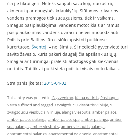
čia jie tikrai geri. Neteks saugoti savo kojų nuo aštrių
akmenukų ar daugybės kriauklyčių. Siūlomos ir įvairios
vandens pramogos tiek suaugusiems, tiek ir vaikams.
Smagūs pasiplaukiojimai vandens motociklais ar ramus
pasiplaukiojimas vandens dviračiu neleis nuobodžiauti.
Poilsis prie Baltijos jūros siūlo apsistoti puikiuose
kurortuose.
Šventoji
– ne išimtis. Šį nedidelė gyvenvietė turi
savito žavesio, kuris pakeri daugelį čia apsilankiusiųjų.
Smagiai ar turiningai praleisti atostogas gali kiekvienas
norintis. Tai tikrai puiki vieta poilsiui visais metų laikais.
Straipsnis įkeltas:
2015-04-02
This entry was posted in
Iš gyvenimo
,
Kalba patirtis
,
Paslaugos
,
Verta sužinoti
and tagged
3 zvaigzduciu viesbutis vilniuje
,
5
zvaigzduciu viesbuciai vilniuje
,
alanga viesbutis
,
amber palace
,
amber palace palanga
,
amber palace spa
,
amber palanga
,
amber
spa palanga
,
amber viesbutis
,
amber viesbutis palanga
,
apartamentai palanga
,
apartamentai palangoje
,
apartamentai