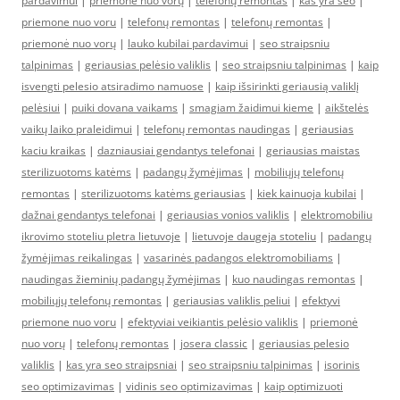
pardavimui
|
priemonė nuo vorų
|
telefonų remontas
|
kas yra seo
|
priemone nuo voru
|
telefonų remontas
|
telefonų remontas
|
priemonė nuo vorų
|
lauko kubilai pardavimui
|
seo straipsniu
talpinimas
|
geriausias pelėsio valiklis
|
seo straipsniu talpinimas
|
kaip
isvengti pelesio atsiradimo namuose
|
kaip išsirinkti geriausią valiklį
pelėsiui
|
puiki dovana vaikams
|
smagiam žaidimui kieme
|
aikštelės
vaikų laiko praleidimui
|
telefonų remontas naudingas
|
geriausias
kaciu kraikas
|
dazniausiai gendantys telefonai
|
geriausias maistas
sterilizuotoms katėms
|
padangų žymėjimas
|
mobiliųjų telefonų
remontas
|
sterilizuotoms katėms geriausias
|
kiek kainuoja kubilai
|
dažnai gendantys telefonai
|
geriausias vonios valiklis
|
elektromobiliu
ikrovimo stoteliu pletra lietuvoje
|
lietuvoje daugeja stoteliu
|
padangų
žymėjimas reikalingas
|
vasarinės padangos elektromobiliams
|
naudingas žieminių padangų žymėjimas
|
kuo naudingas remontas
|
mobiliųjų telefonų remontas
|
geriausias valiklis peliui
|
efektyvi
priemone nuo voru
|
efektyviai veikiantis pelėsio valiklis
|
priemonė
nuo vorų
|
telefonų remontas
|
josera classic
|
geriausias pelesio
valiklis
|
kas yra seo straipsniai
|
seo straipsniu talpinimas
|
isorinis
seo optimizavimas
|
vidinis seo optimizavimas
|
kaip optimizuoti