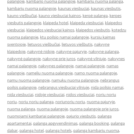
palangoje
,
kambario nuoma palangoje
,
kambariu nuoma palanga
,
kambarių nuoma palangoje
,
kaunas viesbuciai
,
kaunas viesbutis
,
kauno viešbučiai
,
kauno viesbuciai kainos
,
kerpė palanga
,
kerpes
viesbutis palangoje
,
klaipeda hotel
,
klaipeda viesbuciai
,
klaipedos
viesbuciai
,
klaipedos viesbuciai kainos
,
klaipedos viesbutis
,
kotedzu
nuoma palangoje
,
ktu poilsio namai palangoje
,
kursiu kaimas
sventojoje
,
lietuvos viešbučiai
,
lietuvos viešbutis
,
nakvyne
klaipedoje
,
nakvynė nidoje
,
nakvyne pajuryje
,
nakvyne palanga
,
nakvynė palangoje
,
nakvyne prie juros
,
nakvynė vilniuje
,
nakvynes
namai palangoje
,
nakvynes palangoje
,
namai palangoje
,
namas
palangoje
,
namelių nuoma palangoje
,
namo nuoma palangoje
,
namu nuoma palangoje
,
namuku nuoma palangoje
,
nebrangus
poilsis palangoje
,
nebrangus viesbuciai vilniuje
,
nida poilsio namai
,
nida viesbuciai
,
nidoje viesbuciai
,
nidos viesbuciai
,
noriu noriu
noriu
,
noriu noriu palanga
,
noriunoriu noriu
,
nuoma pajuryje
,
nuoma palanga
,
nuoma palangoje
,
nuoma palangoje prie juros
,
nuomojami kambariai palangoje
,
pajurio viesbutis
,
palanga
apartamentai
,
palanga apgyvendinimas
,
palanga booking
,
palanga
dabar
,
palanga hotel
,
palanga hotels
,
palanga kambariu nuoma
,