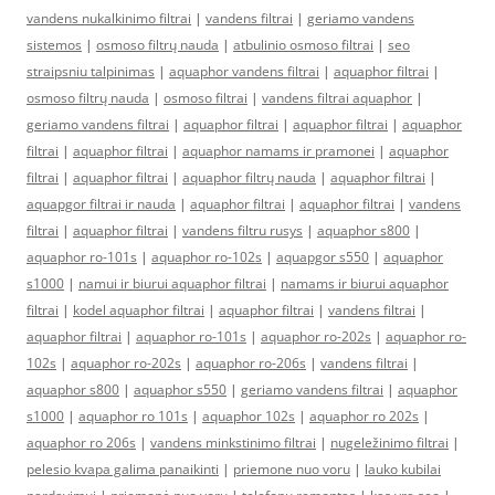
vandens nukalkinimo filtrai
|
vandens filtrai
|
geriamo vandens
sistemos
|
osmoso filtrų nauda
|
atbulinio osmoso filtrai
|
seo
straipsniu talpinimas
|
aquaphor vandens filtrai
|
aquaphor filtrai
|
osmoso filtrų nauda
|
osmoso filtrai
|
vandens filtrai aquaphor
|
geriamo vandens filtrai
|
aquaphor filtrai
|
aquaphor filtrai
|
aquaphor
filtrai
|
aquaphor filtrai
|
aquaphor namams ir pramonei
|
aquaphor
filtrai
|
aquaphor filtrai
|
aquaphor filtrų nauda
|
aquaphor filtrai
|
aquapgor filtrai ir nauda
|
aquaphor filtrai
|
aquaphor filtrai
|
vandens
filtrai
|
aquaphor filtrai
|
vandens filtru rusys
|
aquaphor s800
|
aquaphor ro-101s
|
aquaphor ro-102s
|
aquapgor s550
|
aquaphor
s1000
|
namui ir biurui aquaphor filtrai
|
namams ir biurui aquaphor
filtrai
|
kodel aquaphor filtrai
|
aquaphor filtrai
|
vandens filtrai
|
aquaphor filtrai
|
aquaphor ro-101s
|
aquaphor ro-202s
|
aquaphor ro-
102s
|
aquaphor ro-202s
|
aquaphor ro-206s
|
vandens filtrai
|
aquaphor s800
|
aquaphor s550
|
geriamo vandens filtrai
|
aquaphor
s1000
|
aquaphor ro 101s
|
aquaphor 102s
|
aquaphor ro 202s
|
aquaphor ro 206s
|
vandens minkstinimo filtrai
|
nugeležinimo filtrai
|
pelesio kvapa galima panaikinti
|
priemone nuo voru
|
lauko kubilai