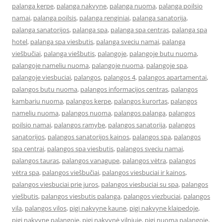
palanga kerpe
,
palanga nakvyne
,
palanga nuoma
,
palanga poilsio
namai
,
palanga poilsis
,
palanga renginiai
,
palanga sanatorija
,
palanga sanatorijos
,
palanga spa
,
palanga spa centras
,
palanga spa
hotel
,
palanga spa viesbutis
,
palanga sveciu namai
,
palanga
viešbučiai
,
palanga viešbutis
,
palangoje
,
palangoje butu nuoma
,
palangoje nameliu nuoma
,
palangoje nuoma
,
palangoje spa
,
palangoje viesbuciai
,
palangos
,
palangos 4
,
palangos apartamentai
,
palangos butu nuoma
,
palangos informacijos centras
,
palangos
kambariu nuoma
,
palangos kerpe
,
palangos kurortas
,
palangos
nameliu nuoma
,
palangos nuoma
,
palangos palanga
,
palangos
poilsio namai
,
palangos ramybe
,
palangos sanatorija
,
palangos
sanatorijos
,
palangos sanatorijos kainos
,
palangos spa
,
palangos
spa centrai
,
palangos spa viesbutis
,
palangos sveciu namai
,
palangos tauras
,
palangos vanagupe
,
palangos vėtra
,
palangos
vėtra spa
,
palangos viešbučiai
,
palangos viesbuciai ir kainos
,
palangos viesbuciai prie juros
,
palangos viesbuciai su spa
,
palangos
viešbutis
,
palangos viesbutis palanga
,
palangos viezbuciai
,
palangos
vila
,
palangos vilos
,
pigi nakvyne kaune
,
pigi nakvyne klaipedoje
,
pigi nakvyne palangoje
,
pigi nakvynė vilniuje
,
pigi nuoma palangoje
,