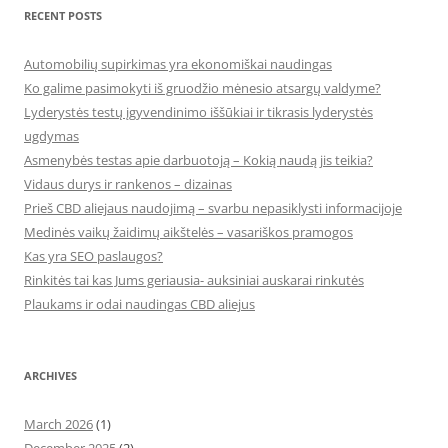
RECENT POSTS
Automobilių supirkimas yra ekonomiškai naudingas
Ko galime pasimokyti iš gruodžio mėnesio atsargų valdyme?
Lyderystės testų įgyvendinimo iššūkiai ir tikrasis lyderystės
ugdymas
Asmenybės testas apie darbuotoją – Kokią naudą jis teikia?
Vidaus durys ir rankenos – dizainas
Prieš CBD aliejaus naudojimą – svarbu nepasiklysti informacijoje
Medinės vaikų žaidimų aikštelės – vasariškos pramogos
Kas yra SEO paslaugos?
Rinkitės tai kas Jums geriausia- auksiniai auskarai rinkutės
Plaukams ir odai naudingas CBD aliejus
ARCHIVES
March 2026
(1)