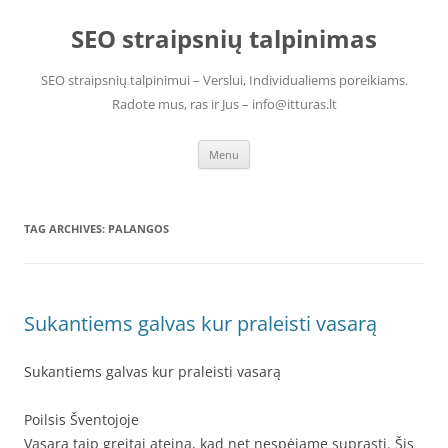
Skip
to
SEO straipsnių talpinimas
content
SEO straipsnių talpinimui – Verslui, Individualiems poreikiams.
Radote mus, ras ir Jus – info@itturas.lt
Menu
TAG ARCHIVES:
PALANGOS
Sukantiems galvas kur praleisti vasarą
Sukantiems galvas kur praleisti vasarą
Poilsis Šventojoje
Vasara taip greitai ateina, kad net nespėjame suprasti. Šis