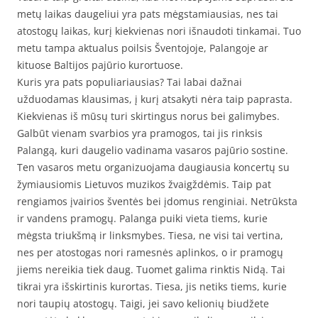
metų laikas daugeliui yra pats mėgstamiausias, nes tai
atostogų laikas, kurį kiekvienas nori išnaudoti tinkamai. Tuo
metu tampa aktualus poilsis Šventojoje, Palangoje ar
kituose Baltijos pajūrio kurortuose.
Kuris yra pats populiariausias? Tai labai dažnai
užduodamas klausimas, į kurį atsakyti nėra taip paprasta.
Kiekvienas iš mūsų turi skirtingus norus bei galimybes.
Galbūt vienam svarbios yra pramogos, tai jis rinksis
Palangą, kuri daugelio vadinama vasaros pajūrio sostine.
Ten vasaros metu organizuojama daugiausia koncertų su
žymiausiomis Lietuvos muzikos žvaigždėmis. Taip pat
rengiamos įvairios šventės bei įdomus renginiai. Netrūksta
ir vandens pramogų. Palanga puiki vieta tiems, kurie
mėgsta triukšmą ir linksmybes. Tiesa, ne visi tai vertina,
nes per atostogas nori ramesnės aplinkos, o ir pramogų
jiems nereikia tiek daug. Tuomet galima rinktis Nidą. Tai
tikrai yra išskirtinis kurortas. Tiesa, jis netiks tiems, kurie
nori taupių atostogų. Taigi, jei savo kelionių biudžete