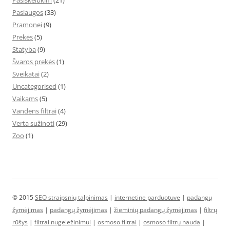
Pasiskelbkim
(21)
Paslaugos
(33)
Pramonei
(9)
Prekės
(5)
Statyba
(9)
Švaros prekės
(1)
Sveikatai
(2)
Uncategorised
(1)
Vaikams
(5)
Vandens filtrai
(4)
Verta sužinoti
(29)
Zoo
(1)
© 2015
SEO straipsnių talpinimas
|
internetine parduotuve
|
padangų
žymėjimas
|
padangų žymėjimas
|
žieminių padangų žymėjimas
|
filtrų
rūšys
|
filtrai nugeležinimui
|
osmoso filtrai
|
osmoso filtrų nauda
|