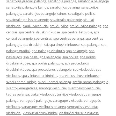
sanatorija gradiali palanga
,
sanatorija palanga
,
sanatorija palangoje
,
sanatorija palangoje kainos
,
sanatorijos palanga
,
sanatorijos
palangoje
,
sanatorijos palangoje kainos
,
savaitgalio poilsis
,
savaitgalio poilsis palangoje
,
savaitgalis palangoje
,
siauliai
viesbuciai
,
siauliu viesbuciai
,
smilčių vilos
,
smilciu vilos palanga
,
spa
centrai
,
spa centrai druskininkuose
,
spa centrai lietuvoje
,
spa
centrai palangoje
,
spa centras
,
spa centras palanga
,
spa centras
palangoje
,
spa druskininkai
,
spa druskininkuose
,
spa palanga
,
spa
palanga gradiali
,
spa palanga viesbutis
,
spa palangoje
,
spa
paslaugos
,
spa paslaugos palangoje
,
spa poilsis
,
spa poilsis
druskininkuose
,
spa poilsis palangoje
,
spa proceduros
druskininkuose
,
spa proceduros palangoje
,
spa viesbuciai
,
spa
viesbutis
,
spa vilnius druskininkai
,
spa vilnius druskininkuose
,
sveciu namai nidoje
,
sveciu namai palanga
,
svečių namai palangoje
,
šventoji energetikas
,
sventoji viesbuciai
,
sventosios viesbuciai
,
tauras palanga
,
trakai viesbuciai
,
turkijos viesbuciai
,
vanagupė
palanga
,
vanagupė palangoje
,
vanagupė viešbutis
,
vanagupės
viešbutis
,
vanagupės viešbutis palanga
,
ventspilis viesbuciai
,
viešbučiai
,
viesbuciai druskininkai
,
viešbučiai druskininkuose
,