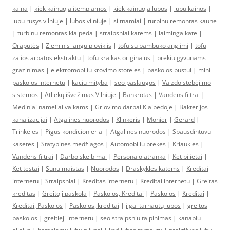
kaina
|
kiek kainuoja itempiamos
|
kiek kainuoja lubos
|
lubu kainos
|
lubu rusys vilniuje
|
lubos vilniuje
|
siltnamiai
|
turbinu remontas kaune
|
turbinu remontas klaipeda
|
straipsniai katems
|
laiminga kate
|
Orapūtės
|
Zieminis langu ploviklis
|
tofu su bambuko anglimi
|
tofu
zalios arbatos ekstraktu
|
tofu kraikas originalus
|
prekiu gyvunams
grazinimas
|
elektromobiliu krovimo stoteles
|
paskolos bustui
|
mini
paskolos internetu
|
kaciu mityba
|
seo paslaugos
|
Vaizdo stebėjimo
sistemos
|
Atliekų išvežimas Vilniuje
|
Bankrotas
|
Vandens filtrai
|
Mediniai nameliai vaikams
|
Griovimo darbai Klaipedoje
|
Bakterijos
kanalizacijai
|
Atgalines nuorodos
|
Klinkeris
|
Monier
|
Gerard
|
Trinkeles
|
Pigus kondicionieriai
|
Atgalines nuorodos
|
Spausdintuvu
kasetes
|
Statybinės medžiagos
|
Automobiliu prekes
|
Kriaukles
|
Vandens filtrai
|
Darbo skelbimai
|
Personalo atranka
|
Ket bilietai
|
Ket testai
|
Sunu maistas
|
Nuorodos
|
Draskykles katems
|
Kreditai
internetu
|
Straipsniai
|
Kreditas internetu
|
Kreditai internetu
|
Greitas
kreditas
|
Greitoji paskola
|
Paskolos, Kreditai
|
Paskolos
|
Kreditai
|
Kreditai, Paskolos
|
Paskolos, kreditai
|
ilgai tarnautų lubos
|
greitos
paskolos
|
greitieji internetu
|
seo straipsniu talpinimas
|
kanapiu