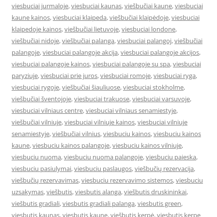
viesbuciai jurmaloje
,
viesbuciai kaunas
,
viešbučiai kaune
,
viesbuciai
kaune kainos
,
viesbuciai klaipeda
,
viešbučiai klaipėdoje
,
viesbuciai
klaipedoje kainos
,
viešbučiai lietuvoje
,
viesbuciai londone
,
viešbučiai nidoje
,
viešbučiai palanga
,
viesbuciai palangoj
,
viešbučiai
palangoje
,
viesbuciai palangoje akcija
,
viesbuciai palangoje akcijos
,
viesbuciai palangoje kainos
,
viesbuciai palangoje su spa
,
viesbuciai
paryziuje
,
viesbuciai prie juros
,
viesbuciai romoje
,
viesbuciai ryga
,
viesbuciai rygoje
,
viešbučiai šiauliuose
,
viesbuciai stokholme
,
viešbučiai šventojoje
,
viesbuciai trakuose
,
viesbuciai varsuvoje
,
viesbuciai vilniaus centre
,
viesbuciai vilniaus senamiestyje
,
viešbučiai vilniuje
,
viesbuciai vilniuje kainos
,
viesbuciai vilniuje
senamiestyje
,
viešbučiai vilnius
,
viesbuciu kainos
,
viesbuciu kainos
kaune
,
viesbuciu kainos palangoje
,
viesbuciu kainos vilniuje
,
viesbuciu nuoma
,
viesbuciu nuoma palangoje
,
viesbuciu paieska
,
viesbuciu pasiulymai
,
viesbuciu paslaugos
,
viešbučių rezervacija
,
viešbučių rezervavimas
,
viesbuciu rezervavimo sistemos
,
viesbuciu
uzsakymas
,
viešbutis
,
viesbutis alanga
,
viešbutis druskininkai
,
viešbutis gradiali
,
viesbutis gradiali palanga
,
viesbutis green
,
viesbutis kaunas
,
viesbutis kaune
,
viešbutis kerpė
,
viesbutis kerpe