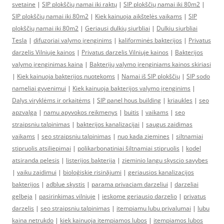
svetaine
|
SIP plokščių namai iki raktų
|
SIP plokščių namai iki 80m2
|
SIP plokščių namai iki 80m2
|
Kiek kainuoja aikštelės vaikams
|
SIP
plokščių namai iki 80m2
|
Geriausi dulkių siurbliai
|
Dulkiu siurbliai
Tesla
|
difuzoriai valymo įrenginims
|
kaliforminės bakterijos
|
Privatus
darzelis Vilniuje kainos
|
Privatus darzelis Vilniuje kainos
|
Bakterijos
valymo įrenginimas kaina
|
Bakterijų valymo įrenginiams kainos skiriasi
|
Kiek kainuoja bakterijos nuotekoms
|
Namai iš SIP plokščių
|
SIP sodo
nameliai gyvenimui
|
Kiek kainuoja bakterijos valymo įrenginims
|
Dalys viryklėms ir orkaitėms
|
SIP panel hous building
|
kriaukles
|
seo
apzvalga
|
namu apyvokos reikmenys
|
buitis
|
vaikams
|
seo
straipsniu talpinimas
|
bakterijos kanalizacijai
|
saugus zaidimas
vaikams
|
seo straipsniu talpinimas
|
nuo kada ziemines
|
siltnamiai
stipruolis atsiliepimai
|
polikarbonatiniai šiltnamiai stipruolis
|
kodel
atsiranda pelesis
|
listerijos bakterija
|
zieminio langu skyscio savybes
|
vaiku zaidimui
|
bioloģiskie risinājumi
|
geriausios kanalizacijos
bakterijos
|
adblue skystis
|
parama privaciam darzeliui
|
darzeliai
gelbeja
|
pasirinkimas vilniuje
|
ieskome geriausio darzelio
|
privatus
darzelis
|
seo straipsniu talpinimas
|
itempiamu lubu privalumai
|
lubu
kaina netrukdo
|
kiek kainuoja itempiamos lubos
|
itempiamos lubos