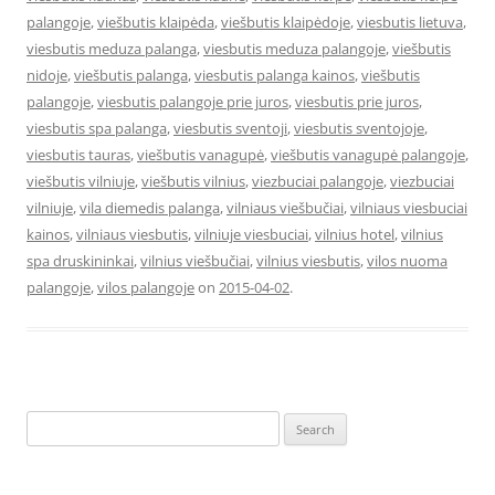
palangoje
,
viešbutis klaipėda
,
viešbutis klaipėdoje
,
viesbutis lietuva
,
viesbutis meduza palanga
,
viesbutis meduza palangoje
,
viešbutis
nidoje
,
viešbutis palanga
,
viesbutis palanga kainos
,
viešbutis
palangoje
,
viesbutis palangoje prie juros
,
viesbutis prie juros
,
viesbutis spa palanga
,
viesbutis sventoji
,
viesbutis sventojoje
,
viesbutis tauras
,
viešbutis vanagupė
,
viešbutis vanagupė palangoje
,
viešbutis vilniuje
,
viešbutis vilnius
,
viezbuciai palangoje
,
viezbuciai
vilniuje
,
vila diemedis palanga
,
vilniaus viešbučiai
,
vilniaus viesbuciai
kainos
,
vilniaus viesbutis
,
vilniuje viesbuciai
,
vilnius hotel
,
vilnius
spa druskininkai
,
vilnius viešbučiai
,
vilnius viesbutis
,
vilos nuoma
palangoje
,
vilos palangoje
on
2015-04-02
.
Search
for: