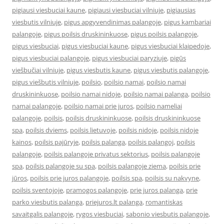
pigiausi viesbuciai kaune
,
pigiausi viesbuciai vilniuje
,
pigiausias
viesbutis vilniuje
,
pigus apgyvendinimas palangoje
,
pigus kambariai
palangoje
,
pigus poilsis druskininkuose
,
pigus poilsis palangoje
,
pigus viesbuciai
,
pigus viesbuciai kaune
,
pigus viesbuciai klaipedoje
,
pigus viesbuciai palangoje
,
pigus viesbuciai paryziuje
,
pigūs
viešbučiai vilniuje
,
pigus viesbutis kaune
,
pigus viesbutis palangoje
,
pigus viešbutis vilniuje
,
poilsio
,
poilsio namai
,
poilsio namai
druskininkuose
,
poilsio namai nidoje
,
poilsio namai palanga
,
poilsio
namai palangoje
,
poilsio namai prie juros
,
poilsio nameliai
palangoje
,
poilsis
,
poilsis druskininkuose
,
poilsis druskininkuose
spa
,
poilsis dviems
,
poilsis lietuvoje
,
poilsis nidoje
,
poilsis nidoje
kainos
,
poilsis pajūryje
,
poilsis palanga
,
poilsis palangoj
,
poilsis
palangoje
,
poilsis palangoje privatus sektorius
,
poilsis palangoje
spa
,
poilsis palangoje su spa
,
poilsis palangoje ziema
,
poilsis prie
jūros
,
poilsis prie juros palangoje
,
poilsis spa
,
poilsis su nakvyne
,
poilsis sventojoje
,
pramogos palangoje
,
prie juros palanga
,
prie
parko viesbutis palanga
,
priejuros.lt palanga
,
romantiskas
savaitgalis palangoje
,
rygos viesbuciai
,
sabonio viesbutis palangoje
,