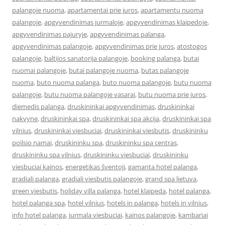
palangoje nuoma
,
apartamentai prie juros
,
apartamentų nuoma
palangoje
,
apgyvendinimas jurmaloje
,
apgyvendinimas klaipedoje
,
apgyvendinimas pajuryje
,
apgyvendinimas palanga
,
apgyvendinimas palangoje
,
apgyvendinimas prie juros
,
atostogos
palangoje
,
baltijos sanatorija palangoje
,
booking palanga
,
butai
nuomai palangoje
,
butai palangoje nuoma
,
butas palangoje
nuoma
,
buto nuoma palanga
,
buto nuoma palangoje
,
butų nuoma
palangoje
,
butu nuoma palangoje vasarai
,
butu nuoma prie juros
,
diemedis palanga
,
druskininkai apgyvendinimas
,
druskininkai
nakvyne
,
druskininkai spa
,
druskininkai spa akcija
,
druskininkai spa
vilnius
,
druskininkai viesbuciai
,
druskininkai viesbutis
,
druskininku
poilsio namai
,
druskininku spa
,
druskininku spa centras
,
druskininku spa vilnius
,
druskininku viesbuciai
,
druskininku
viesbuciai kainos
,
energetikas šventoji
,
gamanta hotel palanga
,
gradiali palanga
,
gradiali viesbutis palangoje
,
grand spa lietuva
,
green viesbutis
,
holiday villa palanga
,
hotel klaipeda
,
hotel palanga
,
hotel palanga spa
,
hotel vilnius
,
hotels in palanga
,
hotels in vilnius
,
info hotel palanga
,
jurmala viesbuciai
,
kainos palangoje
,
kambariai