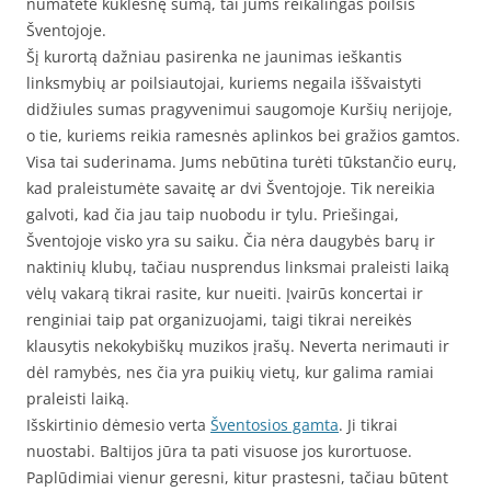
numatėte kuklesnę sumą, tai jums reikalingas poilsis
Šventojoje.
Šį kurortą dažniau pasirenka ne jaunimas ieškantis
linksmybių ar poilsiautojai, kuriems negaila iššvaistyti
didžiules sumas pragyvenimui saugomoje Kuršių nerijoje,
o tie, kuriems reikia ramesnės aplinkos bei gražios gamtos.
Visa tai suderinama. Jums nebūtina turėti tūkstančio eurų,
kad praleistumėte savaitę ar dvi Šventojoje. Tik nereikia
galvoti, kad čia jau taip nuobodu ir tylu. Priešingai,
Šventojoje visko yra su saiku. Čia nėra daugybės barų ir
naktinių klubų, tačiau nusprendus linksmai praleisti laiką
vėlų vakarą tikrai rasite, kur nueiti. Įvairūs koncertai ir
renginiai taip pat organizuojami, taigi tikrai nereikės
klausytis nekokybiškų muzikos įrašų. Neverta nerimauti ir
dėl ramybės, nes čia yra puikių vietų, kur galima ramiai
praleisti laiką.
Išskirtinio dėmesio verta
Šventosios gamta
. Ji tikrai
nuostabi. Baltijos jūra ta pati visuose jos kurortuose.
Paplūdimiai vienur geresni, kitur prastesni, tačiau būtent