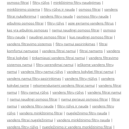
osmoso filtrai
|
filtrų rūšys
|
minkštinimo filtrų naudojimas
|
minkštinimo sistema
|
filtrų rūšys ir nauda
|
osmoso filtrai
|
vandens
filtrai nukalkinimui
|
vandens filtrų nauda
|
osmoso filtrų nauda
|
atbulinio osmoso filtrai
|
filtrų rūšys
|
apie geriamo vandens filtrus
|
kas yra atbulinis osmosas
|
namui naudingi osmoso filtrai
|
osmoso
filtrų nauda
|
naudingi osmoso filtrai
|
kuo naudingi osmoso filtrai
|
vandens filtravimo sistemos
|
filtrų namui pasirinkimas
|
filtrai
komfortui namuose
|
vandens filtrai namui
|
filtrai namams
|
vandens
filtrai kokybei
|
tinkamiausi vandens filtrai namui
|
vandens filtravimo
sistemos namui
|
filtrų sprendimai namui
|
ieškome vandens filtrų
namui
|
vandens filtrų namui rūšys
|
vandens kokybei filtrai namui
|
vandens namui filtrų pasirinkimas
|
vandens filtrų rtūšys
|
vandens
kokybei name
|
rekomenduojami vandens filtrai namui
|
vandens filtrai
namui
|
filtrų namui rūšys
|
vandens filtrų rūšys
|
vandens filtrai namui
|
namui naudingi osmoso filtrai
|
namui geriausi osmoso filtrai
|
filtrai
namui
|
vandens filtrų nauda
|
filtrų rūšys ir nauda
|
vandens filtrų
rūšys
|
vandens minkštinimo filtrai
|
nugeležinimo filtrų nauda
|
vandens filtrai nugeležinimui
|
vandens minkštinimo filtrų nauda
|
vandens filtrų rūšys
|
nugeležinimo ir vandens monkštinimo filtrai
|