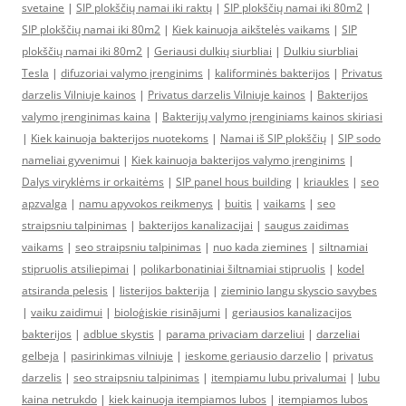
svetaine
|
SIP plokščių namai iki raktų
|
SIP plokščių namai iki 80m2
|
SIP plokščių namai iki 80m2
|
Kiek kainuoja aikštelės vaikams
|
SIP
plokščių namai iki 80m2
|
Geriausi dulkių siurbliai
|
Dulkiu siurbliai
Tesla
|
difuzoriai valymo įrenginims
|
kaliforminės bakterijos
|
Privatus
darzelis Vilniuje kainos
|
Privatus darzelis Vilniuje kainos
|
Bakterijos
valymo įrenginimas kaina
|
Bakterijų valymo įrenginiams kainos skiriasi
|
Kiek kainuoja bakterijos nuotekoms
|
Namai iš SIP plokščių
|
SIP sodo
nameliai gyvenimui
|
Kiek kainuoja bakterijos valymo įrenginims
|
Dalys viryklėms ir orkaitėms
|
SIP panel hous building
|
kriaukles
|
seo
apzvalga
|
namu apyvokos reikmenys
|
buitis
|
vaikams
|
seo
straipsniu talpinimas
|
bakterijos kanalizacijai
|
saugus zaidimas
vaikams
|
seo straipsniu talpinimas
|
nuo kada ziemines
|
siltnamiai
stipruolis atsiliepimai
|
polikarbonatiniai šiltnamiai stipruolis
|
kodel
atsiranda pelesis
|
listerijos bakterija
|
zieminio langu skyscio savybes
|
vaiku zaidimui
|
bioloģiskie risinājumi
|
geriausios kanalizacijos
bakterijos
|
adblue skystis
|
parama privaciam darzeliui
|
darzeliai
gelbeja
|
pasirinkimas vilniuje
|
ieskome geriausio darzelio
|
privatus
darzelis
|
seo straipsniu talpinimas
|
itempiamu lubu privalumai
|
lubu
kaina netrukdo
|
kiek kainuoja itempiamos lubos
|
itempiamos lubos