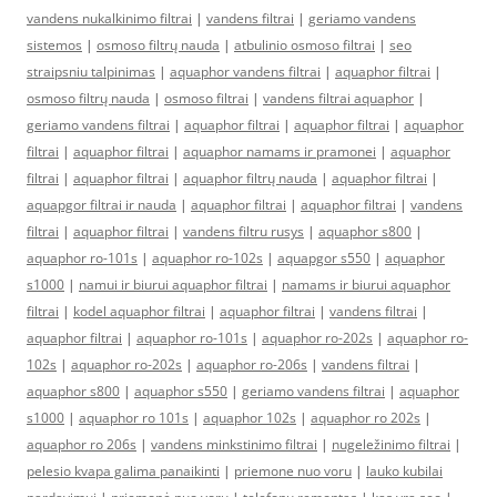
vandens nukalkinimo filtrai
|
vandens filtrai
|
geriamo vandens
sistemos
|
osmoso filtrų nauda
|
atbulinio osmoso filtrai
|
seo
straipsniu talpinimas
|
aquaphor vandens filtrai
|
aquaphor filtrai
|
osmoso filtrų nauda
|
osmoso filtrai
|
vandens filtrai aquaphor
|
geriamo vandens filtrai
|
aquaphor filtrai
|
aquaphor filtrai
|
aquaphor
filtrai
|
aquaphor filtrai
|
aquaphor namams ir pramonei
|
aquaphor
filtrai
|
aquaphor filtrai
|
aquaphor filtrų nauda
|
aquaphor filtrai
|
aquapgor filtrai ir nauda
|
aquaphor filtrai
|
aquaphor filtrai
|
vandens
filtrai
|
aquaphor filtrai
|
vandens filtru rusys
|
aquaphor s800
|
aquaphor ro-101s
|
aquaphor ro-102s
|
aquapgor s550
|
aquaphor
s1000
|
namui ir biurui aquaphor filtrai
|
namams ir biurui aquaphor
filtrai
|
kodel aquaphor filtrai
|
aquaphor filtrai
|
vandens filtrai
|
aquaphor filtrai
|
aquaphor ro-101s
|
aquaphor ro-202s
|
aquaphor ro-
102s
|
aquaphor ro-202s
|
aquaphor ro-206s
|
vandens filtrai
|
aquaphor s800
|
aquaphor s550
|
geriamo vandens filtrai
|
aquaphor
s1000
|
aquaphor ro 101s
|
aquaphor 102s
|
aquaphor ro 202s
|
aquaphor ro 206s
|
vandens minkstinimo filtrai
|
nugeležinimo filtrai
|
pelesio kvapa galima panaikinti
|
priemone nuo voru
|
lauko kubilai