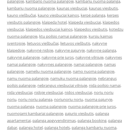
palangoje
,
kambario nuoma palangoje
,
kambariu nuoma palanga
,
kambarių nuoma palangoje
,
kaunas viesbuciai
,
kaunas viesbutis
,
kauno viešbučiai
,
kauno viesbuciai kainos
,
kerpė palanga
,
kerpes
viesbutis palangoje
,
klaipeda hotel
,
klaipeda viesbuciai
,
klaipedos
viesbuciai
,
klaipedos viesbuciai kainos
,
klaipedos viesbutis
,
kotedzu
nuoma palangoje
,
ktu poilsio namai palangoje
,
kursiu kaimas
sventojoje
,
lietuvos viešbučiai
,
lietuvos viešbutis
,
nakvyne
klaipedoje
,
nakvynė nidoje
,
nakvyne pajuryje
,
nakvyne palanga
,
nakvynė palangoje
,
nakvyne prie juros
,
nakvynė vilniuje
,
nakvynes
namai palangoje
,
nakvynes palangoje
,
namai palangoje
,
namas
palangoje
,
namelių nuoma palangoje
,
namo nuoma palangoje
,
namu nuoma palangoje
,
namuku nuoma palangoje
,
nebrangus
poilsis palangoje
,
nebrangus viesbuciai vilniuje
,
nida poilsio namai
,
nida viesbuciai
,
nidoje viesbuciai
,
nidos viesbuciai
,
noriu noriu
noriu
,
noriu noriu palanga
,
noriunoriu noriu
,
nuoma pajuryje
,
nuoma palanga
,
nuoma palangoje
,
nuoma palangoje prie juros
,
nuomojami kambariai palangoje
,
pajurio viesbutis
,
palanga
apartamentai
,
palanga apgyvendinimas
,
palanga booking
,
palanga
dabar
,
palanga hotel
,
palanga hotels
,
palanga kambariu nuoma
,