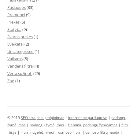
Pasiskelbkim
(21)
Paslaugos
(33)
Pramonei
(9)
Prekės
(5)
Statyba
(9)
Švaros prekės
(1)
Sveikatai
(2)
Uncategorised
(1)
Vaikams
(5)
Vandens filtrai
(4)
Verta sužinoti
(29)
Zoo
(1)
© 2015
SEO straipsnių talpinimas
|
internetine parduotuve
|
padangų
žymėjimas
|
padangų žymėjimas
|
žieminių padangų žymėjimas
|
filtrų
rūšys
|
filtrai nugeležinimui
|
osmoso filtrai
|
osmoso filtrų nauda
|