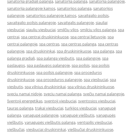
sanatorija gradiali palanga
,
sanatorija palanga
,
sanatorija palangoje
,
sanatorija palangoje kainos
,
sanatorijos palanga
,
sanatorijos
palangoje
,
sanatorijos palangoje kainos
,
savaitgalio poilsis
,
savaitgalio poilsis palangoje
,
savaitgalis palangoje
,
siauliai
viesbuciai
,
siauliu viesbuciai
,
smilčių vilos
,
smilciu vilos palanga
,
spa
centrai
,
spa centrai druskininkuose
,
spa centrai lietuvoje
,
spa
centrai palangoje
,
spa centras
,
spa centras palanga
,
spa centras
palangoje
,
spa druskininkai
,
spa druskininkuose
,
spa palanga
,
spa
palanga gradiali
,
spa palanga viesbutis
,
spa palangoje
,
spa
paslaugos
,
spa paslaugos palangoje
,
spa poilsis
,
spa poilsis
druskininkuose
,
spa poilsis palangoje
,
spa proceduros
druskininkuose
,
spa proceduros palangoje
,
spa viesbuciai
,
spa
viesbutis
,
spa vilnius druskininkai
,
spa vilnius druskininkuose
,
sveciu namai nidoje
,
sveciu namai palanga
,
svečių namai palangoje
,
šventoji energetikas
,
sventoji viesbuciai
,
sventosios viesbuciai
,
tauras palanga
,
trakai viesbuciai
,
turkijos viesbuciai
,
vanagupė
palanga
,
vanagupė palangoje
,
vanagupė viešbutis
,
vanagupės
viešbutis
,
vanagupės viešbutis palanga
,
ventspilis viesbuciai
,
viešbučiai
,
viesbuciai druskininkai
,
viešbučiai druskininkuose
,