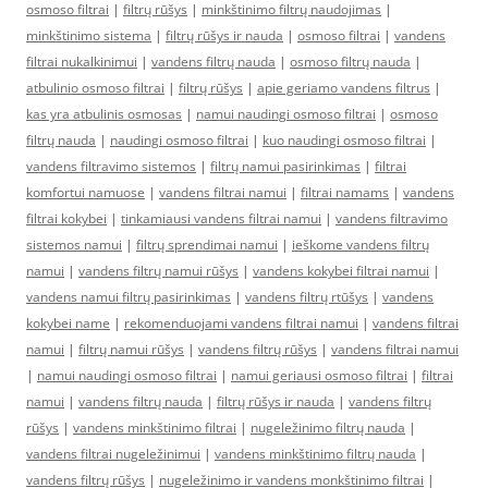
osmoso filtrai
|
filtrų rūšys
|
minkštinimo filtrų naudojimas
|
minkštinimo sistema
|
filtrų rūšys ir nauda
|
osmoso filtrai
|
vandens
filtrai nukalkinimui
|
vandens filtrų nauda
|
osmoso filtrų nauda
|
atbulinio osmoso filtrai
|
filtrų rūšys
|
apie geriamo vandens filtrus
|
kas yra atbulinis osmosas
|
namui naudingi osmoso filtrai
|
osmoso
filtrų nauda
|
naudingi osmoso filtrai
|
kuo naudingi osmoso filtrai
|
vandens filtravimo sistemos
|
filtrų namui pasirinkimas
|
filtrai
komfortui namuose
|
vandens filtrai namui
|
filtrai namams
|
vandens
filtrai kokybei
|
tinkamiausi vandens filtrai namui
|
vandens filtravimo
sistemos namui
|
filtrų sprendimai namui
|
ieškome vandens filtrų
namui
|
vandens filtrų namui rūšys
|
vandens kokybei filtrai namui
|
vandens namui filtrų pasirinkimas
|
vandens filtrų rtūšys
|
vandens
kokybei name
|
rekomenduojami vandens filtrai namui
|
vandens filtrai
namui
|
filtrų namui rūšys
|
vandens filtrų rūšys
|
vandens filtrai namui
|
namui naudingi osmoso filtrai
|
namui geriausi osmoso filtrai
|
filtrai
namui
|
vandens filtrų nauda
|
filtrų rūšys ir nauda
|
vandens filtrų
rūšys
|
vandens minkštinimo filtrai
|
nugeležinimo filtrų nauda
|
vandens filtrai nugeležinimui
|
vandens minkštinimo filtrų nauda
|
vandens filtrų rūšys
|
nugeležinimo ir vandens monkštinimo filtrai
|