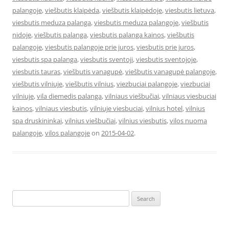
palangoje
,
viešbutis klaipėda
,
viešbutis klaipėdoje
,
viesbutis lietuva
,
viesbutis meduza palanga
,
viesbutis meduza palangoje
,
viešbutis
nidoje
,
viešbutis palanga
,
viesbutis palanga kainos
,
viešbutis
palangoje
,
viesbutis palangoje prie juros
,
viesbutis prie juros
,
viesbutis spa palanga
,
viesbutis sventoji
,
viesbutis sventojoje
,
viesbutis tauras
,
viešbutis vanagupė
,
viešbutis vanagupė palangoje
,
viešbutis vilniuje
,
viešbutis vilnius
,
viezbuciai palangoje
,
viezbuciai
vilniuje
,
vila diemedis palanga
,
vilniaus viešbučiai
,
vilniaus viesbuciai
kainos
,
vilniaus viesbutis
,
vilniuje viesbuciai
,
vilnius hotel
,
vilnius
spa druskininkai
,
vilnius viešbučiai
,
vilnius viesbutis
,
vilos nuoma
palangoje
,
vilos palangoje
on
2015-04-02
.
Search
for: