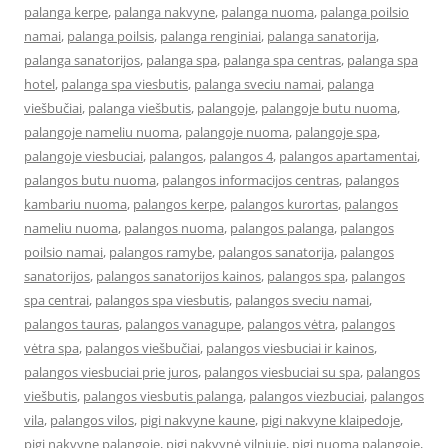
palanga kerpe
,
palanga nakvyne
,
palanga nuoma
,
palanga poilsio
namai
,
palanga poilsis
,
palanga renginiai
,
palanga sanatorija
,
palanga sanatorijos
,
palanga spa
,
palanga spa centras
,
palanga spa
hotel
,
palanga spa viesbutis
,
palanga sveciu namai
,
palanga
viešbučiai
,
palanga viešbutis
,
palangoje
,
palangoje butu nuoma
,
palangoje nameliu nuoma
,
palangoje nuoma
,
palangoje spa
,
palangoje viesbuciai
,
palangos
,
palangos 4
,
palangos apartamentai
,
palangos butu nuoma
,
palangos informacijos centras
,
palangos
kambariu nuoma
,
palangos kerpe
,
palangos kurortas
,
palangos
nameliu nuoma
,
palangos nuoma
,
palangos palanga
,
palangos
poilsio namai
,
palangos ramybe
,
palangos sanatorija
,
palangos
sanatorijos
,
palangos sanatorijos kainos
,
palangos spa
,
palangos
spa centrai
,
palangos spa viesbutis
,
palangos sveciu namai
,
palangos tauras
,
palangos vanagupe
,
palangos vėtra
,
palangos
vėtra spa
,
palangos viešbučiai
,
palangos viesbuciai ir kainos
,
palangos viesbuciai prie juros
,
palangos viesbuciai su spa
,
palangos
viešbutis
,
palangos viesbutis palanga
,
palangos viezbuciai
,
palangos
vila
,
palangos vilos
,
pigi nakvyne kaune
,
pigi nakvyne klaipedoje
,
pigi nakvyne palangoje
,
pigi nakvynė vilniuje
,
pigi nuoma palangoje
,