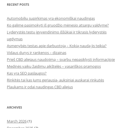
RECENT POSTS
Automobilių supirkimas yra ekonomiškai naudingas
Ko galime pasimokyti iš gruodžio mėnesio atsargų valdyme?
Lyderystės testų įgyvendinimo iššūkiai ir tikrasis lyderystės
ugdymas
Asmenybės testas apie darbuotoją – Kokią naudą jis teikia?
Vidaus durys ir rankenos – dizainas
Prieš CBD aliejaus naudojimą – svarbu nepasiklysti informacijoje
Medinės vaikų žaidimų aikštelės – vasariškos pramogos
Kas yra SEO paslaugos?
Rinkitės tai kas Jums geriausia- auksiniai auskarai rinkutės
Plaukams ir odai naudingas CBD aliejus
ARCHIVES
March 2026
(1)