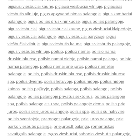
pigiausi viesbuciai kaune
,
pigiausi viesbuciai vilniuje
,
pigiausias
viesbutis vilniuje
,
pigus apgyvendinimas palangoje
,
pigus kambariai
palangoje
,
pigus poilsis druskininkuose
,
pigus poilsis palangoje
,
pigus viesbuciai
,
pigus viesbuciai kaune
,
pigus viesbuciai klaipedoje
,
pigus viesbuciai palangoje
,
pigus viesbuciai paryziuje
,
pigūs
viešbučiai vilniuje
,
pigus viesbutis kaune
,
pigus viesbutis palangoje
,
pigus viešbutis vilniuje
,
poilsio
,
poilsio namai
,
poilsio namai
druskininkuose
,
poilsio namai nidoje
,
poilsio namai palanga
,
poilsio
namai palangoje
,
poilsio namai prie juros
,
poilsio nameliai
palangoje
,
poilsis
,
poilsis druskininkuose
,
poilsis druskininkuose
spa
,
poilsis dviems
,
poilsis lietuvoje
,
poilsis nidoje
,
poilsis nidoje
kainos
,
poilsis pajūryje
,
poilsis palanga
,
poilsis palangoj
,
poilsis
palangoje
,
poilsis palangoje privatus sektorius
,
poilsis palangoje
spa
,
poilsis palangoje su spa
,
poilsis palangoje ziema
,
poilsis prie
jūros
,
poilsis prie juros palangoje
,
poilsis spa
,
poilsis su nakvyne
,
poilsis sventojoje
,
pramogos palangoje
,
prie juros palanga
,
prie
parko viesbutis palanga
,
priejuros.lt palanga
,
romantiskas
savaitgalis palangoje
,
rygos viesbuciai
,
sabonio viesbutis palangoje
,