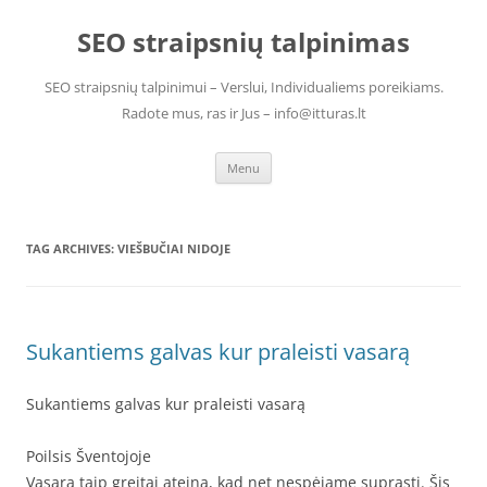
Skip
to
SEO straipsnių talpinimas
content
SEO straipsnių talpinimui – Verslui, Individualiems poreikiams.
Radote mus, ras ir Jus – info@itturas.lt
Menu
TAG ARCHIVES:
VIEŠBUČIAI NIDOJE
Sukantiems galvas kur praleisti vasarą
Sukantiems galvas kur praleisti vasarą
Poilsis Šventojoje
Vasara taip greitai ateina, kad net nespėjame suprasti. Šis