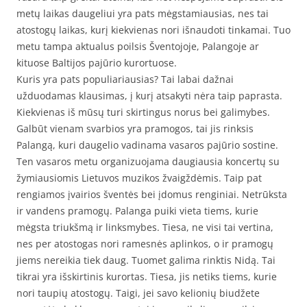
metų laikas daugeliui yra pats mėgstamiausias, nes tai
atostogų laikas, kurį kiekvienas nori išnaudoti tinkamai. Tuo
metu tampa aktualus poilsis Šventojoje, Palangoje ar
kituose Baltijos pajūrio kurortuose.
Kuris yra pats populiariausias? Tai labai dažnai
užduodamas klausimas, į kurį atsakyti nėra taip paprasta.
Kiekvienas iš mūsų turi skirtingus norus bei galimybes.
Galbūt vienam svarbios yra pramogos, tai jis rinksis
Palangą, kuri daugelio vadinama vasaros pajūrio sostine.
Ten vasaros metu organizuojama daugiausia koncertų su
žymiausiomis Lietuvos muzikos žvaigždėmis. Taip pat
rengiamos įvairios šventės bei įdomus renginiai. Netrūksta
ir vandens pramogų. Palanga puiki vieta tiems, kurie
mėgsta triukšmą ir linksmybes. Tiesa, ne visi tai vertina,
nes per atostogas nori ramesnės aplinkos, o ir pramogų
jiems nereikia tiek daug. Tuomet galima rinktis Nidą. Tai
tikrai yra išskirtinis kurortas. Tiesa, jis netiks tiems, kurie
nori taupių atostogų. Taigi, jei savo kelionių biudžete