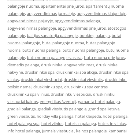
palangoje nuoma
,
apartamentai prie juros
,
apartamentų nuoma
palangoje
,
apgyvendinimas jurmaloje
,
apgyvendinimas klaipedoje
,
apgyvendinimas pajuryje
,
apgyvendinimas palanga
,
apgyvendinimas palangoje
,
apgyvendinimas prie juros
,
atostogos
palangoje
,
baltijos sanatorija palangoje
,
booking palanga
,
butai
nuomai palangoje
,
butai palangoje nuoma
,
butas palangoje
nuoma
,
buto nuoma palanga
,
buto nuoma palangoje
,
butų nuoma
palangoje
,
butu nuoma palangoje vasarai
,
butu nuoma prie juros
,
diemedis palanga
,
druskininkai apgyvendinimas
,
druskininkai
nakvyne
,
druskininkai spa
,
druskininkai spa akcija
,
druskininkai spa
vilnius
,
druskininkai viesbuciai
,
druskininkai viesbutis
,
druskininku
poilsio namai
,
druskininku spa
,
druskininku spa centras
,
druskininku spa vilnius
,
druskininku viesbuciai
,
druskininku
viesbuciai kainos
,
energetikas šventoji
,
gamanta hotel palanga
,
gradiali palanga
,
gradiali viesbutis palangoje
,
grand spa lietuva
,
green viesbutis
,
holiday villa palanga
,
hotel klaipeda
,
hotel palanga
,
hotel palanga spa
,
hotel vilnius
,
hotels in palanga
,
hotels in vilnius
,
info hotel palanga
,
jurmala viesbuciai
,
kainos palangoje
,
kambariai