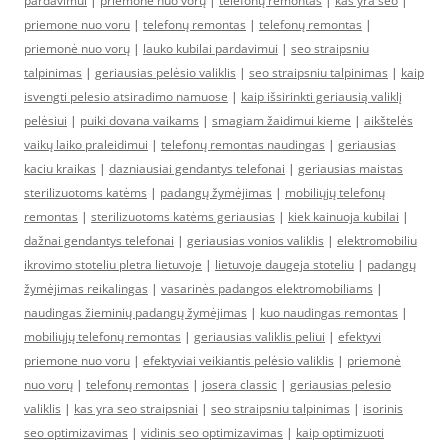
pardavimui
|
priemonė nuo vorų
|
telefonų remontas
|
kas yra seo
|
priemone nuo voru
|
telefonų remontas
|
telefonų remontas
|
priemonė nuo vorų
|
lauko kubilai pardavimui
|
seo straipsniu
talpinimas
|
geriausias pelėsio valiklis
|
seo straipsniu talpinimas
|
kaip
isvengti pelesio atsiradimo namuose
|
kaip išsirinkti geriausią valiklį
pelėsiui
|
puiki dovana vaikams
|
smagiam žaidimui kieme
|
aikštelės
vaikų laiko praleidimui
|
telefonų remontas naudingas
|
geriausias
kaciu kraikas
|
dazniausiai gendantys telefonai
|
geriausias maistas
sterilizuotoms katėms
|
padangų žymėjimas
|
mobiliųjų telefonų
remontas
|
sterilizuotoms katėms geriausias
|
kiek kainuoja kubilai
|
dažnai gendantys telefonai
|
geriausias vonios valiklis
|
elektromobiliu
ikrovimo stoteliu pletra lietuvoje
|
lietuvoje daugeja stoteliu
|
padangų
žymėjimas reikalingas
|
vasarinės padangos elektromobiliams
|
naudingas žieminių padangų žymėjimas
|
kuo naudingas remontas
|
mobiliųjų telefonų remontas
|
geriausias valiklis peliui
|
efektyvi
priemone nuo voru
|
efektyviai veikiantis pelėsio valiklis
|
priemonė
nuo vorų
|
telefonų remontas
|
josera classic
|
geriausias pelesio
valiklis
|
kas yra seo straipsniai
|
seo straipsniu talpinimas
|
isorinis
seo optimizavimas
|
vidinis seo optimizavimas
|
kaip optimizuoti