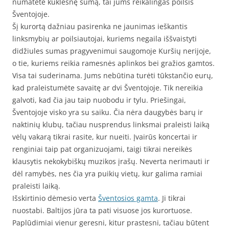
numatėte kuklesnę sumą, tai jums reikalingas poilsis
Šventojoje.
Šį kurortą dažniau pasirenka ne jaunimas ieškantis
linksmybių ar poilsiautojai, kuriems negaila iššvaistyti
didžiules sumas pragyvenimui saugomoje Kuršių nerijoje,
o tie, kuriems reikia ramesnės aplinkos bei gražios gamtos.
Visa tai suderinama. Jums nebūtina turėti tūkstančio eurų,
kad praleistumėte savaitę ar dvi Šventojoje. Tik nereikia
galvoti, kad čia jau taip nuobodu ir tylu. Priešingai,
Šventojoje visko yra su saiku. Čia nėra daugybės barų ir
naktinių klubų, tačiau nusprendus linksmai praleisti laiką
vėlų vakarą tikrai rasite, kur nueiti. Įvairūs koncertai ir
renginiai taip pat organizuojami, taigi tikrai nereikės
klausytis nekokybiškų muzikos įrašų. Neverta nerimauti ir
dėl ramybės, nes čia yra puikių vietų, kur galima ramiai
praleisti laiką.
Išskirtinio dėmesio verta
Šventosios gamta
. Ji tikrai
nuostabi. Baltijos jūra ta pati visuose jos kurortuose.
Paplūdimiai vienur geresni, kitur prastesni, tačiau būtent