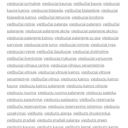
viesbuciai jurmaloje
,
viesbuciai kaunas
,
viešbučiai kaune
,
viesbuciai
kaune kainos
,
viesbuciai klaipeda
,
viešbučiai klaipėdoje
,
viesbuciai
klaipedoje kainos
,
viešbučiai lietuvoje
,
viesbuciai londone
,
viešbučiai nidoje
,
viešbučiai palanga
,
viesbuciai palangoj
,
viešbučiai
palangoje
,
viesbuciai palangoje akcija
,
viesbuciai palangoje akcijos
,
viesbuciai palangoje kainos
,
viesbuciai palangoje su spa
,
viesbuciai
paryziuje
,
viesbuciai prie juros
,
viesbuciai romoje
,
viesbuciai ryga
,
viesbuciai rygoje
,
viešbučiai šiauliuose
,
viesbuciai stokholme
,
viešbučiai šventojoje
,
viesbuciai trakuose
,
viesbuciai varsuvoje
,
viesbuciai vilniaus centre
,
viesbuciai vilniaus senamiestyje
,
viešbučiai vilniuje
,
viesbuciai vilniuje kainos
,
viesbuciai vilniuje
senamiestyje
,
viešbučiai vilnius
,
viesbuciu kainos
,
viesbuciu kainos
kaune
,
viesbuciu kainos palangoje
,
viesbuciu kainos vilniuje
,
viesbuciu nuoma
,
viesbuciu nuoma palangoje
,
viesbuciu paieska
,
viesbuciu pasiulymai
,
viesbuciu paslaugos
,
viešbučių rezervacija
,
viešbučių rezervavimas
,
viesbuciu rezervavimo sistemos
,
viesbuciu
uzsakymas
,
viešbutis
,
viesbutis alanga
,
viešbutis druskininkai
,
viešbutis gradiali
,
viesbutis gradiali palanga
,
viesbutis green
,
viesbutis kaunas
,
viesbutis kaune
,
viešbutis kerpė
,
viesbutis kerpe