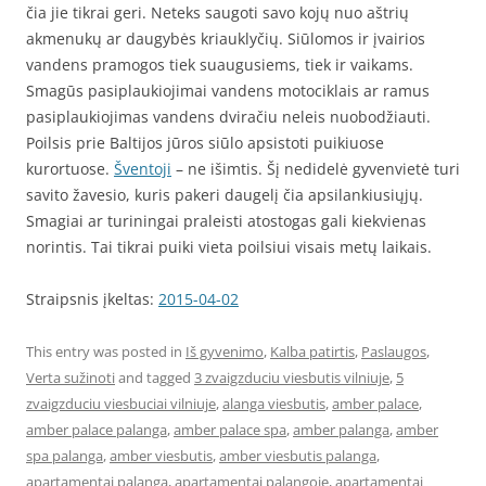
čia jie tikrai geri. Neteks saugoti savo kojų nuo aštrių
akmenukų ar daugybės kriauklyčių. Siūlomos ir įvairios
vandens pramogos tiek suaugusiems, tiek ir vaikams.
Smagūs pasiplaukiojimai vandens motociklais ar ramus
pasiplaukiojimas vandens dviračiu neleis nuobodžiauti.
Poilsis prie Baltijos jūros siūlo apsistoti puikiuose
kurortuose.
Šventoji
– ne išimtis. Šį nedidelė gyvenvietė turi
savito žavesio, kuris pakeri daugelį čia apsilankiusiųjų.
Smagiai ar turiningai praleisti atostogas gali kiekvienas
norintis. Tai tikrai puiki vieta poilsiui visais metų laikais.
Straipsnis įkeltas:
2015-04-02
This entry was posted in
Iš gyvenimo
,
Kalba patirtis
,
Paslaugos
,
Verta sužinoti
and tagged
3 zvaigzduciu viesbutis vilniuje
,
5
zvaigzduciu viesbuciai vilniuje
,
alanga viesbutis
,
amber palace
,
amber palace palanga
,
amber palace spa
,
amber palanga
,
amber
spa palanga
,
amber viesbutis
,
amber viesbutis palanga
,
apartamentai palanga
,
apartamentai palangoje
,
apartamentai