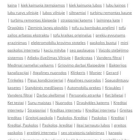
kaina
|
kiek kainuoja itempiamos
|
kiek kainuoja lubos
|
lubu kainos
|
lubu rusys vilniuje
|
lubos vilniuje
|
siltnamiai
|
turbinu remontas kaune
|
turbinu remontas klaipeda
|
straipsniai katems
|
laiminga kate
|
Orapūtės
|
Zieminis langu ploviklis
|
tofu su bambuko anglimi
|
tofu
zalios arbatos ekstraktu
|
tofu kraikas originalus
|
prekiu gyvunams
grazinimas
|
elektromobiliu krovimo stoteles
|
paskolos bustui
|
mini
paskolos internetu
|
kaciu mityba
|
seo paslaugos
|
Vaizdo stebėjimo
sistemos
|
Atliekų išvežimas Vilniuje
|
Bankrotas
|
Vandens filtrai
|
Mediniai nameliai vaikams
|
Griovimo darbai Klaipedoje
|
Bakterijos
kanalizacijai
|
Atgalines nuorodos
|
Klinkeris
|
Monier
|
Gerard
|
Trinkeles
|
Pigus kondicionieriai
|
Atgalines nuorodos
|
Spausdintuvu
kasetes
|
Statybinės medžiagos
|
Automobiliu prekes
|
Kriaukles
|
Vandens filtrai
|
Darbo skelbimai
|
Personalo atranka
|
Ket bilietai
|
Ket testai
|
Sunu maistas
|
Nuorodos
|
Draskykles katems
|
Kreditai
internetu
|
Straipsniai
|
Kreditas internetu
|
Kreditai internetu
|
Greitas
kreditas
|
Greitoji paskola
|
Paskolos, Kreditai
|
Paskolos
|
Kreditai
|
Kreditai, Paskolos
|
Paskolos, kreditai
|
ilgai tarnautų lubos
|
greitos
paskolos
|
greitieji internetu
|
seo straipsniu talpinimas
|
kanapiu