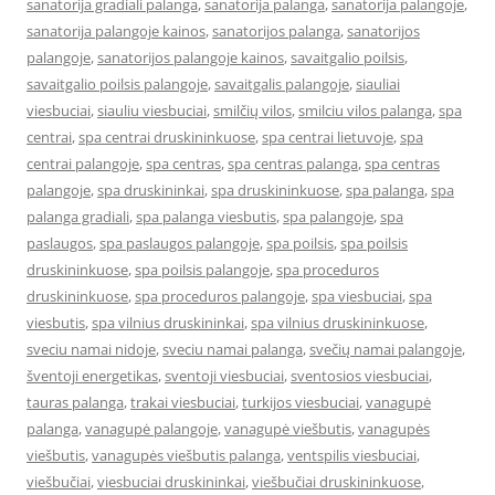
sanatorija gradiali palanga
,
sanatorija palanga
,
sanatorija palangoje
,
sanatorija palangoje kainos
,
sanatorijos palanga
,
sanatorijos
palangoje
,
sanatorijos palangoje kainos
,
savaitgalio poilsis
,
savaitgalio poilsis palangoje
,
savaitgalis palangoje
,
siauliai
viesbuciai
,
siauliu viesbuciai
,
smilčių vilos
,
smilciu vilos palanga
,
spa
centrai
,
spa centrai druskininkuose
,
spa centrai lietuvoje
,
spa
centrai palangoje
,
spa centras
,
spa centras palanga
,
spa centras
palangoje
,
spa druskininkai
,
spa druskininkuose
,
spa palanga
,
spa
palanga gradiali
,
spa palanga viesbutis
,
spa palangoje
,
spa
paslaugos
,
spa paslaugos palangoje
,
spa poilsis
,
spa poilsis
druskininkuose
,
spa poilsis palangoje
,
spa proceduros
druskininkuose
,
spa proceduros palangoje
,
spa viesbuciai
,
spa
viesbutis
,
spa vilnius druskininkai
,
spa vilnius druskininkuose
,
sveciu namai nidoje
,
sveciu namai palanga
,
svečių namai palangoje
,
šventoji energetikas
,
sventoji viesbuciai
,
sventosios viesbuciai
,
tauras palanga
,
trakai viesbuciai
,
turkijos viesbuciai
,
vanagupė
palanga
,
vanagupė palangoje
,
vanagupė viešbutis
,
vanagupės
viešbutis
,
vanagupės viešbutis palanga
,
ventspilis viesbuciai
,
viešbučiai
,
viesbuciai druskininkai
,
viešbučiai druskininkuose
,