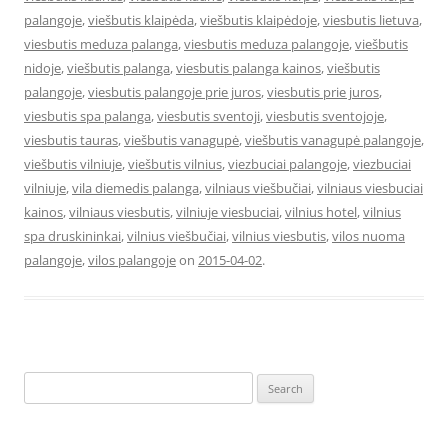
palangoje
,
viešbutis klaipėda
,
viešbutis klaipėdoje
,
viesbutis lietuva
,
viesbutis meduza palanga
,
viesbutis meduza palangoje
,
viešbutis
nidoje
,
viešbutis palanga
,
viesbutis palanga kainos
,
viešbutis
palangoje
,
viesbutis palangoje prie juros
,
viesbutis prie juros
,
viesbutis spa palanga
,
viesbutis sventoji
,
viesbutis sventojoje
,
viesbutis tauras
,
viešbutis vanagupė
,
viešbutis vanagupė palangoje
,
viešbutis vilniuje
,
viešbutis vilnius
,
viezbuciai palangoje
,
viezbuciai
vilniuje
,
vila diemedis palanga
,
vilniaus viešbučiai
,
vilniaus viesbuciai
kainos
,
vilniaus viesbutis
,
vilniuje viesbuciai
,
vilnius hotel
,
vilnius
spa druskininkai
,
vilnius viešbučiai
,
vilnius viesbutis
,
vilos nuoma
palangoje
,
vilos palangoje
on
2015-04-02
.
Search
for: