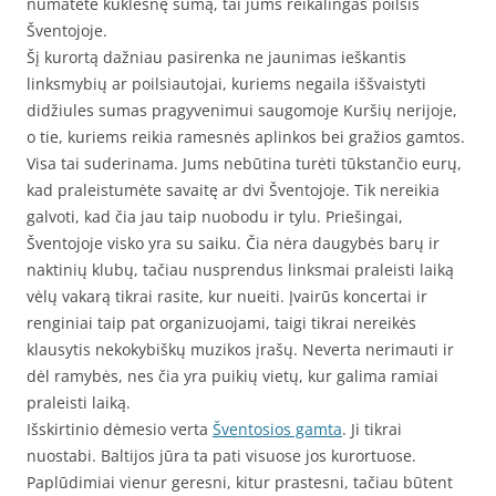
numatėte kuklesnę sumą, tai jums reikalingas poilsis
Šventojoje.
Šį kurortą dažniau pasirenka ne jaunimas ieškantis
linksmybių ar poilsiautojai, kuriems negaila iššvaistyti
didžiules sumas pragyvenimui saugomoje Kuršių nerijoje,
o tie, kuriems reikia ramesnės aplinkos bei gražios gamtos.
Visa tai suderinama. Jums nebūtina turėti tūkstančio eurų,
kad praleistumėte savaitę ar dvi Šventojoje. Tik nereikia
galvoti, kad čia jau taip nuobodu ir tylu. Priešingai,
Šventojoje visko yra su saiku. Čia nėra daugybės barų ir
naktinių klubų, tačiau nusprendus linksmai praleisti laiką
vėlų vakarą tikrai rasite, kur nueiti. Įvairūs koncertai ir
renginiai taip pat organizuojami, taigi tikrai nereikės
klausytis nekokybiškų muzikos įrašų. Neverta nerimauti ir
dėl ramybės, nes čia yra puikių vietų, kur galima ramiai
praleisti laiką.
Išskirtinio dėmesio verta
Šventosios gamta
. Ji tikrai
nuostabi. Baltijos jūra ta pati visuose jos kurortuose.
Paplūdimiai vienur geresni, kitur prastesni, tačiau būtent