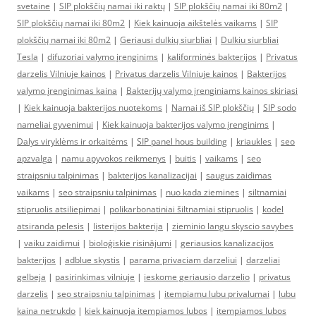
svetaine
|
SIP plokščių namai iki raktų
|
SIP plokščių namai iki 80m2
|
SIP plokščių namai iki 80m2
|
Kiek kainuoja aikštelės vaikams
|
SIP
plokščių namai iki 80m2
|
Geriausi dulkių siurbliai
|
Dulkiu siurbliai
Tesla
|
difuzoriai valymo įrenginims
|
kaliforminės bakterijos
|
Privatus
darzelis Vilniuje kainos
|
Privatus darzelis Vilniuje kainos
|
Bakterijos
valymo įrenginimas kaina
|
Bakterijų valymo įrenginiams kainos skiriasi
|
Kiek kainuoja bakterijos nuotekoms
|
Namai iš SIP plokščių
|
SIP sodo
nameliai gyvenimui
|
Kiek kainuoja bakterijos valymo įrenginims
|
Dalys viryklėms ir orkaitėms
|
SIP panel hous building
|
kriaukles
|
seo
apzvalga
|
namu apyvokos reikmenys
|
buitis
|
vaikams
|
seo
straipsniu talpinimas
|
bakterijos kanalizacijai
|
saugus zaidimas
vaikams
|
seo straipsniu talpinimas
|
nuo kada ziemines
|
siltnamiai
stipruolis atsiliepimai
|
polikarbonatiniai šiltnamiai stipruolis
|
kodel
atsiranda pelesis
|
listerijos bakterija
|
zieminio langu skyscio savybes
|
vaiku zaidimui
|
bioloģiskie risinājumi
|
geriausios kanalizacijos
bakterijos
|
adblue skystis
|
parama privaciam darzeliui
|
darzeliai
gelbeja
|
pasirinkimas vilniuje
|
ieskome geriausio darzelio
|
privatus
darzelis
|
seo straipsniu talpinimas
|
itempiamu lubu privalumai
|
lubu
kaina netrukdo
|
kiek kainuoja itempiamos lubos
|
itempiamos lubos