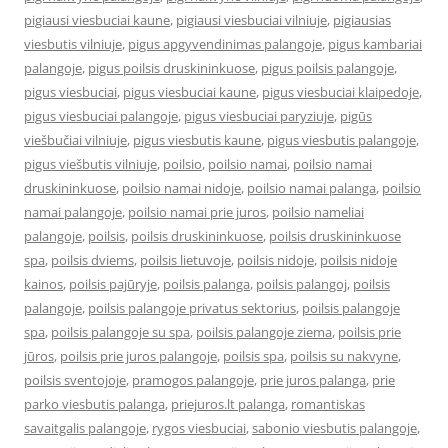
pigiausi viesbuciai kaune
,
pigiausi viesbuciai vilniuje
,
pigiausias
viesbutis vilniuje
,
pigus apgyvendinimas palangoje
,
pigus kambariai
palangoje
,
pigus poilsis druskininkuose
,
pigus poilsis palangoje
,
pigus viesbuciai
,
pigus viesbuciai kaune
,
pigus viesbuciai klaipedoje
,
pigus viesbuciai palangoje
,
pigus viesbuciai paryziuje
,
pigūs
viešbučiai vilniuje
,
pigus viesbutis kaune
,
pigus viesbutis palangoje
,
pigus viešbutis vilniuje
,
poilsio
,
poilsio namai
,
poilsio namai
druskininkuose
,
poilsio namai nidoje
,
poilsio namai palanga
,
poilsio
namai palangoje
,
poilsio namai prie juros
,
poilsio nameliai
palangoje
,
poilsis
,
poilsis druskininkuose
,
poilsis druskininkuose
spa
,
poilsis dviems
,
poilsis lietuvoje
,
poilsis nidoje
,
poilsis nidoje
kainos
,
poilsis pajūryje
,
poilsis palanga
,
poilsis palangoj
,
poilsis
palangoje
,
poilsis palangoje privatus sektorius
,
poilsis palangoje
spa
,
poilsis palangoje su spa
,
poilsis palangoje ziema
,
poilsis prie
jūros
,
poilsis prie juros palangoje
,
poilsis spa
,
poilsis su nakvyne
,
poilsis sventojoje
,
pramogos palangoje
,
prie juros palanga
,
prie
parko viesbutis palanga
,
priejuros.lt palanga
,
romantiskas
savaitgalis palangoje
,
rygos viesbuciai
,
sabonio viesbutis palangoje
,