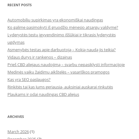
RECENT POSTS
Automobilių supirkimas yra ekonomiškai naudingas
Ko galime pasimokyti iš gruodžio mėnesio atsargų valdyme?
Lyderystės testų įgyvendinimo iššūkiai ir tikrasis lyderystės
ugdymas
Asmenybės testas apie darbuotoją – Kokią naudą jis teikia?
Vidaus durys ir rankenos – dizainas
Prieš CBD aliejaus naudojimą – svarbu nepasiklysti informacijoje
Medinės vaikų žaidimų aikštelės – vasariškos pramogos
Kas yra SEO paslaugos?
Rinkitės tai kas Jums geriausia- auksiniai auskarai rinkutės
Plaukams ir odai naudingas CBD aliejus
ARCHIVES
March 2026
(1)