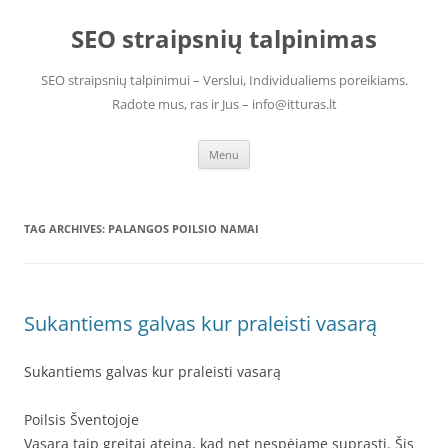
Skip
to
SEO straipsnių talpinimas
content
SEO straipsnių talpinimui – Verslui, Individualiems poreikiams.
Radote mus, ras ir Jus – info@itturas.lt
Menu
TAG ARCHIVES:
PALANGOS POILSIO NAMAI
Sukantiems galvas kur praleisti vasarą
Sukantiems galvas kur praleisti vasarą
Poilsis Šventojoje
Vasara taip greitai ateina, kad net nespėjame suprasti. Šis