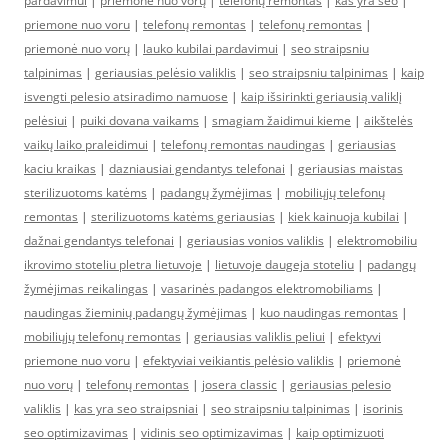
pardavimui
|
priemonė nuo vorų
|
telefonų remontas
|
kas yra seo
|
priemone nuo voru
|
telefonų remontas
|
telefonų remontas
|
priemonė nuo vorų
|
lauko kubilai pardavimui
|
seo straipsniu
talpinimas
|
geriausias pelėsio valiklis
|
seo straipsniu talpinimas
|
kaip
isvengti pelesio atsiradimo namuose
|
kaip išsirinkti geriausią valiklį
pelėsiui
|
puiki dovana vaikams
|
smagiam žaidimui kieme
|
aikštelės
vaikų laiko praleidimui
|
telefonų remontas naudingas
|
geriausias
kaciu kraikas
|
dazniausiai gendantys telefonai
|
geriausias maistas
sterilizuotoms katėms
|
padangų žymėjimas
|
mobiliųjų telefonų
remontas
|
sterilizuotoms katėms geriausias
|
kiek kainuoja kubilai
|
dažnai gendantys telefonai
|
geriausias vonios valiklis
|
elektromobiliu
ikrovimo stoteliu pletra lietuvoje
|
lietuvoje daugeja stoteliu
|
padangų
žymėjimas reikalingas
|
vasarinės padangos elektromobiliams
|
naudingas žieminių padangų žymėjimas
|
kuo naudingas remontas
|
mobiliųjų telefonų remontas
|
geriausias valiklis peliui
|
efektyvi
priemone nuo voru
|
efektyviai veikiantis pelėsio valiklis
|
priemonė
nuo vorų
|
telefonų remontas
|
josera classic
|
geriausias pelesio
valiklis
|
kas yra seo straipsniai
|
seo straipsniu talpinimas
|
isorinis
seo optimizavimas
|
vidinis seo optimizavimas
|
kaip optimizuoti