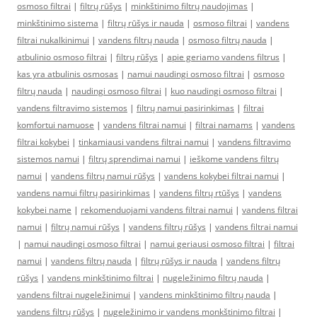
osmoso filtrai
|
filtrų rūšys
|
minkštinimo filtrų naudojimas
|
minkštinimo sistema
|
filtrų rūšys ir nauda
|
osmoso filtrai
|
vandens
filtrai nukalkinimui
|
vandens filtrų nauda
|
osmoso filtrų nauda
|
atbulinio osmoso filtrai
|
filtrų rūšys
|
apie geriamo vandens filtrus
|
kas yra atbulinis osmosas
|
namui naudingi osmoso filtrai
|
osmoso
filtrų nauda
|
naudingi osmoso filtrai
|
kuo naudingi osmoso filtrai
|
vandens filtravimo sistemos
|
filtrų namui pasirinkimas
|
filtrai
komfortui namuose
|
vandens filtrai namui
|
filtrai namams
|
vandens
filtrai kokybei
|
tinkamiausi vandens filtrai namui
|
vandens filtravimo
sistemos namui
|
filtrų sprendimai namui
|
ieškome vandens filtrų
namui
|
vandens filtrų namui rūšys
|
vandens kokybei filtrai namui
|
vandens namui filtrų pasirinkimas
|
vandens filtrų rtūšys
|
vandens
kokybei name
|
rekomenduojami vandens filtrai namui
|
vandens filtrai
namui
|
filtrų namui rūšys
|
vandens filtrų rūšys
|
vandens filtrai namui
|
namui naudingi osmoso filtrai
|
namui geriausi osmoso filtrai
|
filtrai
namui
|
vandens filtrų nauda
|
filtrų rūšys ir nauda
|
vandens filtrų
rūšys
|
vandens minkštinimo filtrai
|
nugeležinimo filtrų nauda
|
vandens filtrai nugeležinimui
|
vandens minkštinimo filtrų nauda
|
vandens filtrų rūšys
|
nugeležinimo ir vandens monkštinimo filtrai
|