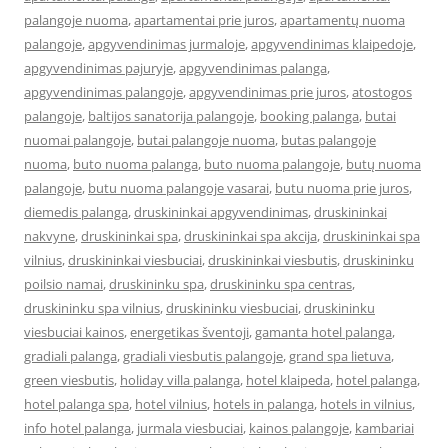
palangoje nuoma
,
apartamentai prie juros
,
apartamentų nuoma
palangoje
,
apgyvendinimas jurmaloje
,
apgyvendinimas klaipedoje
,
apgyvendinimas pajuryje
,
apgyvendinimas palanga
,
apgyvendinimas palangoje
,
apgyvendinimas prie juros
,
atostogos
palangoje
,
baltijos sanatorija palangoje
,
booking palanga
,
butai
nuomai palangoje
,
butai palangoje nuoma
,
butas palangoje
nuoma
,
buto nuoma palanga
,
buto nuoma palangoje
,
butų nuoma
palangoje
,
butu nuoma palangoje vasarai
,
butu nuoma prie juros
,
diemedis palanga
,
druskininkai apgyvendinimas
,
druskininkai
nakvyne
,
druskininkai spa
,
druskininkai spa akcija
,
druskininkai spa
vilnius
,
druskininkai viesbuciai
,
druskininkai viesbutis
,
druskininku
poilsio namai
,
druskininku spa
,
druskininku spa centras
,
druskininku spa vilnius
,
druskininku viesbuciai
,
druskininku
viesbuciai kainos
,
energetikas šventoji
,
gamanta hotel palanga
,
gradiali palanga
,
gradiali viesbutis palangoje
,
grand spa lietuva
,
green viesbutis
,
holiday villa palanga
,
hotel klaipeda
,
hotel palanga
,
hotel palanga spa
,
hotel vilnius
,
hotels in palanga
,
hotels in vilnius
,
info hotel palanga
,
jurmala viesbuciai
,
kainos palangoje
,
kambariai