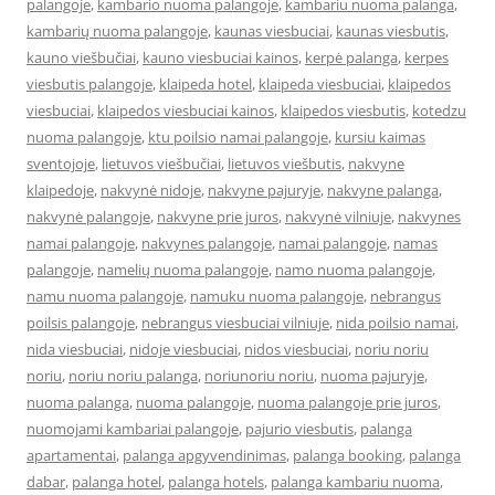
palangoje
,
kambario nuoma palangoje
,
kambariu nuoma palanga
,
kambarių nuoma palangoje
,
kaunas viesbuciai
,
kaunas viesbutis
,
kauno viešbučiai
,
kauno viesbuciai kainos
,
kerpė palanga
,
kerpes
viesbutis palangoje
,
klaipeda hotel
,
klaipeda viesbuciai
,
klaipedos
viesbuciai
,
klaipedos viesbuciai kainos
,
klaipedos viesbutis
,
kotedzu
nuoma palangoje
,
ktu poilsio namai palangoje
,
kursiu kaimas
sventojoje
,
lietuvos viešbučiai
,
lietuvos viešbutis
,
nakvyne
klaipedoje
,
nakvynė nidoje
,
nakvyne pajuryje
,
nakvyne palanga
,
nakvynė palangoje
,
nakvyne prie juros
,
nakvynė vilniuje
,
nakvynes
namai palangoje
,
nakvynes palangoje
,
namai palangoje
,
namas
palangoje
,
namelių nuoma palangoje
,
namo nuoma palangoje
,
namu nuoma palangoje
,
namuku nuoma palangoje
,
nebrangus
poilsis palangoje
,
nebrangus viesbuciai vilniuje
,
nida poilsio namai
,
nida viesbuciai
,
nidoje viesbuciai
,
nidos viesbuciai
,
noriu noriu
noriu
,
noriu noriu palanga
,
noriunoriu noriu
,
nuoma pajuryje
,
nuoma palanga
,
nuoma palangoje
,
nuoma palangoje prie juros
,
nuomojami kambariai palangoje
,
pajurio viesbutis
,
palanga
apartamentai
,
palanga apgyvendinimas
,
palanga booking
,
palanga
dabar
,
palanga hotel
,
palanga hotels
,
palanga kambariu nuoma
,