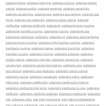
palanga kerpe
,
palanga nakvyne
,
palanga nuoma
,
palanga poilsio
namai
,
palanga poilsis
,
palanga renginiai
,
palanga sanatorija
,
palanga sanatorijos
,
palanga spa
,
palanga spa centras
,
palanga spa
hotel
,
palanga spa viesbutis
,
palanga sveciu namai
,
palanga
viešbučiai
,
palanga viešbutis
,
palangoje
,
palangoje butu nuoma
,
palangoje nameliu nuoma
,
palangoje nuoma
,
palangoje spa
,
palangoje viesbuciai
,
palangos
,
palangos 4
,
palangos apartamentai
,
palangos butu nuoma
,
palangos informacijos centras
,
palangos
kambariu nuoma
,
palangos kerpe
,
palangos kurortas
,
palangos
nameliu nuoma
,
palangos nuoma
,
palangos palanga
,
palangos
poilsio namai
,
palangos ramybe
,
palangos sanatorija
,
palangos
sanatorijos
,
palangos sanatorijos kainos
,
palangos spa
,
palangos
spa centrai
,
palangos spa viesbutis
,
palangos sveciu namai
,
palangos tauras
,
palangos vanagupe
,
palangos vėtra
,
palangos
vėtra spa
,
palangos viešbučiai
,
palangos viesbuciai ir kainos
,
palangos viesbuciai prie juros
,
palangos viesbuciai su spa
,
palangos
viešbutis
,
palangos viesbutis palanga
,
palangos viezbuciai
,
palangos
vila
,
palangos vilos
,
pigi nakvyne kaune
,
pigi nakvyne klaipedoje
,
pigi nakvyne palangoje
,
pigi nakvynė vilniuje
,
pigi nuoma palangoje
,