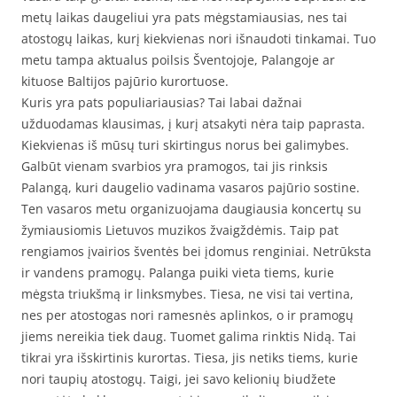
metų laikas daugeliui yra pats mėgstamiausias, nes tai
atostogų laikas, kurį kiekvienas nori išnaudoti tinkamai. Tuo
metu tampa aktualus poilsis Šventojoje, Palangoje ar
kituose Baltijos pajūrio kurortuose.
Kuris yra pats populiariausias? Tai labai dažnai
užduodamas klausimas, į kurį atsakyti nėra taip paprasta.
Kiekvienas iš mūsų turi skirtingus norus bei galimybes.
Galbūt vienam svarbios yra pramogos, tai jis rinksis
Palangą, kuri daugelio vadinama vasaros pajūrio sostine.
Ten vasaros metu organizuojama daugiausia koncertų su
žymiausiomis Lietuvos muzikos žvaigždėmis. Taip pat
rengiamos įvairios šventės bei įdomus renginiai. Netrūksta
ir vandens pramogų. Palanga puiki vieta tiems, kurie
mėgsta triukšmą ir linksmybes. Tiesa, ne visi tai vertina,
nes per atostogas nori ramesnės aplinkos, o ir pramogų
jiems nereikia tiek daug. Tuomet galima rinktis Nidą. Tai
tikrai yra išskirtinis kurortas. Tiesa, jis netiks tiems, kurie
nori taupių atostogų. Taigi, jei savo kelionių biudžete