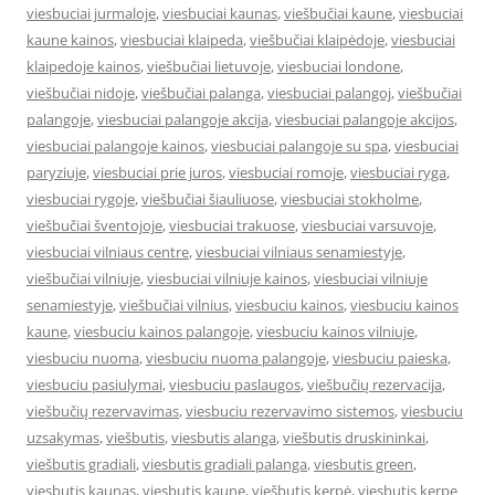
viesbuciai jurmaloje
,
viesbuciai kaunas
,
viešbučiai kaune
,
viesbuciai
kaune kainos
,
viesbuciai klaipeda
,
viešbučiai klaipėdoje
,
viesbuciai
klaipedoje kainos
,
viešbučiai lietuvoje
,
viesbuciai londone
,
viešbučiai nidoje
,
viešbučiai palanga
,
viesbuciai palangoj
,
viešbučiai
palangoje
,
viesbuciai palangoje akcija
,
viesbuciai palangoje akcijos
,
viesbuciai palangoje kainos
,
viesbuciai palangoje su spa
,
viesbuciai
paryziuje
,
viesbuciai prie juros
,
viesbuciai romoje
,
viesbuciai ryga
,
viesbuciai rygoje
,
viešbučiai šiauliuose
,
viesbuciai stokholme
,
viešbučiai šventojoje
,
viesbuciai trakuose
,
viesbuciai varsuvoje
,
viesbuciai vilniaus centre
,
viesbuciai vilniaus senamiestyje
,
viešbučiai vilniuje
,
viesbuciai vilniuje kainos
,
viesbuciai vilniuje
senamiestyje
,
viešbučiai vilnius
,
viesbuciu kainos
,
viesbuciu kainos
kaune
,
viesbuciu kainos palangoje
,
viesbuciu kainos vilniuje
,
viesbuciu nuoma
,
viesbuciu nuoma palangoje
,
viesbuciu paieska
,
viesbuciu pasiulymai
,
viesbuciu paslaugos
,
viešbučių rezervacija
,
viešbučių rezervavimas
,
viesbuciu rezervavimo sistemos
,
viesbuciu
uzsakymas
,
viešbutis
,
viesbutis alanga
,
viešbutis druskininkai
,
viešbutis gradiali
,
viesbutis gradiali palanga
,
viesbutis green
,
viesbutis kaunas
,
viesbutis kaune
,
viešbutis kerpė
,
viesbutis kerpe