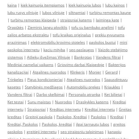
kaina
|
kiek kainuoja itempiamos
|
kiek kainuoja lubos
|
lubu kainos
|
lubu rusys vilniuje
|
lubos vilniuje
|
siltnamiai
|
turbinu remontas kaune
|
turbinu remontas klaipeda
|
straipsniai katems
|
laiminga kate
|
Orapūtės
|
Zieminis langu ploviklis
|
tofu su bambuko anglimi
|
tofu
zalios arbatos ekstraktu
|
tofu kraikas originalus
|
prekiu gyvunams
grazinimas
|
elektromobiliu krovimo stoteles
|
paskolos bustui
|
mini
paskolos internetu
|
kaciu mityba
|
seo paslaugos
|
Vaizdo stebėjimo
sistemos
|
Atliekų išvežimas Vilniuje
|
Bankrotas
|
Vandens filtrai
|
Mediniai nameliai vaikams
|
Griovimo darbai Klaipedoje
|
Bakterijos
kanalizacijai
|
Atgalines nuorodos
|
Klinkeris
|
Monier
|
Gerard
|
Trinkeles
|
Pigus kondicionieriai
|
Atgalines nuorodos
|
Spausdintuvu
kasetes
|
Statybinės medžiagos
|
Automobiliu prekes
|
Kriaukles
|
Vandens filtrai
|
Darbo skelbimai
|
Personalo atranka
|
Ket bilietai
|
Ket testai
|
Sunu maistas
|
Nuorodos
|
Draskykles katems
|
Kreditai
internetu
|
Straipsniai
|
Kreditas internetu
|
Kreditai internetu
|
Greitas
kreditas
|
Greitoji paskola
|
Paskolos, Kreditai
|
Paskolos
|
Kreditai
|
Kreditai, Paskolos
|
Paskolos, kreditai
|
ilgai tarnautų lubos
|
greitos
paskolos
|
greitieji internetu
|
seo straipsniu talpinimas
|
kanapiu