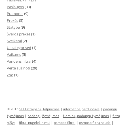
Pasiskelbkim
(21)
Paslaugos
(33)
Pramonei
(9)
Prekės
(5)
Statyba
(9)
Švaros prekės
(1)
Sveikatai
(2)
Uncategorised
(1)
Vaikams
(5)
Vandens filtrai
(4)
Verta sužinoti
(29)
Zoo
(1)
© 2015
SEO straipsnių talpinimas
|
internetine parduotuve
|
padangų
žymėjimas
|
padangų žymėjimas
|
žieminių padangų žymėjimas
|
filtrų
rūšys
|
filtrai nugeležinimui
|
osmoso filtrai
|
osmoso filtrų nauda
|