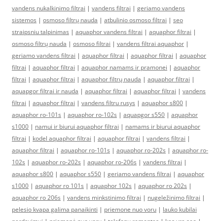
vandens nukalkinimo filtrai
|
vandens filtrai
|
geriamo vandens
sistemos
|
osmoso filtrų nauda
|
atbulinio osmoso filtrai
|
seo
straipsniu talpinimas
|
aquaphor vandens filtrai
|
aquaphor filtrai
|
osmoso filtrų nauda
|
osmoso filtrai
|
vandens filtrai aquaphor
|
geriamo vandens filtrai
|
aquaphor filtrai
|
aquaphor filtrai
|
aquaphor
filtrai
|
aquaphor filtrai
|
aquaphor namams ir pramonei
|
aquaphor
filtrai
|
aquaphor filtrai
|
aquaphor filtrų nauda
|
aquaphor filtrai
|
aquapgor filtrai ir nauda
|
aquaphor filtrai
|
aquaphor filtrai
|
vandens
filtrai
|
aquaphor filtrai
|
vandens filtru rusys
|
aquaphor s800
|
aquaphor ro-101s
|
aquaphor ro-102s
|
aquapgor s550
|
aquaphor
s1000
|
namui ir biurui aquaphor filtrai
|
namams ir biurui aquaphor
filtrai
|
kodel aquaphor filtrai
|
aquaphor filtrai
|
vandens filtrai
|
aquaphor filtrai
|
aquaphor ro-101s
|
aquaphor ro-202s
|
aquaphor ro-
102s
|
aquaphor ro-202s
|
aquaphor ro-206s
|
vandens filtrai
|
aquaphor s800
|
aquaphor s550
|
geriamo vandens filtrai
|
aquaphor
s1000
|
aquaphor ro 101s
|
aquaphor 102s
|
aquaphor ro 202s
|
aquaphor ro 206s
|
vandens minkstinimo filtrai
|
nugeležinimo filtrai
|
pelesio kvapa galima panaikinti
|
priemone nuo voru
|
lauko kubilai