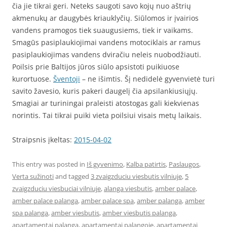
čia jie tikrai geri. Neteks saugoti savo kojų nuo aštrių
akmenukų ar daugybės kriauklyčių. Siūlomos ir įvairios
vandens pramogos tiek suaugusiems, tiek ir vaikams.
Smagūs pasiplaukiojimai vandens motociklais ar ramus
pasiplaukiojimas vandens dviračiu neleis nuobodžiauti.
Poilsis prie Baltijos jūros siūlo apsistoti puikiuose
kurortuose.
Šventoji
– ne išimtis. Šį nedidelė gyvenvietė turi
savito žavesio, kuris pakeri daugelį čia apsilankiusiųjų.
Smagiai ar turiningai praleisti atostogas gali kiekvienas
norintis. Tai tikrai puiki vieta poilsiui visais metų laikais.
Straipsnis įkeltas:
2015-04-02
This entry was posted in
Iš gyvenimo
,
Kalba patirtis
,
Paslaugos
,
Verta sužinoti
and tagged
3 zvaigzduciu viesbutis vilniuje
,
5
zvaigzduciu viesbuciai vilniuje
,
alanga viesbutis
,
amber palace
,
amber palace palanga
,
amber palace spa
,
amber palanga
,
amber
spa palanga
,
amber viesbutis
,
amber viesbutis palanga
,
apartamentai palanga
,
apartamentai palangoje
,
apartamentai