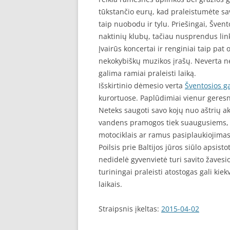
tūkstančio eurų, kad praleistumėte sava
taip nuobodu ir tylu. Priešingai, Švent
naktinių klubų, tačiau nusprendus links
Įvairūs koncertai ir renginiai taip pat 
nekokybiškų muzikos įrašų. Neverta ner
galima ramiai praleisti laiką.
Išskirtinio dėmesio verta
Šventosios g
kurortuose. Paplūdimiai vienur geresni, 
Neteks saugoti savo kojų nuo aštrių a
vandens pramogos tiek suaugusiems, t
motociklais ar ramus pasiplaukiojimas
Poilsis prie Baltijos jūros siūlo apsist
nedidelė gyvenvietė turi savito žavesio
turiningai praleisti atostogas gali kiekv
laikais.
Straipsnis įkeltas:
2015-04-02