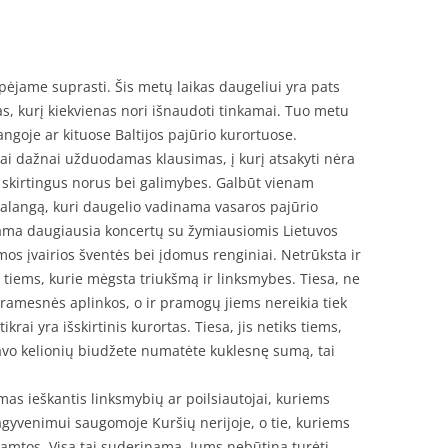
ą
spėjame suprasti. Šis metų laikas daugeliui yra pats
s, kurį kiekvienas nori išnaudoti tinkamai. Tuo metu
angoje ar kituose Baltijos pajūrio kurortuose.
bai dažnai užduodamas klausimas, į kurį atsakyti nėra
i skirtingus norus bei galimybes. Galbūt vienam
 Palangą, kuri daugelio vadinama vasaros pajūrio
ama daugiausia koncertų su žymiausiomis Lietuvos
os įvairios šventės bei įdomus renginiai. Netrūksta ir
tiems, kurie mėgsta triukšmą ir linksmybes. Tiesa, ne
i ramesnės aplinkos, o ir pramogų jiems nereikia tiek
krai yra išskirtinis kurortas. Tiesa, jis netiks tiems,
 savo kelionių biudžete numatėte kuklesnę sumą, tai
as ieškantis linksmybių ar poilsiautojai, kuriems
agyvenimui saugomoje Kuršių nerijoje, o tie, kuriems
gamtos. Visa tai suderinama. Jums nebūtina turėti