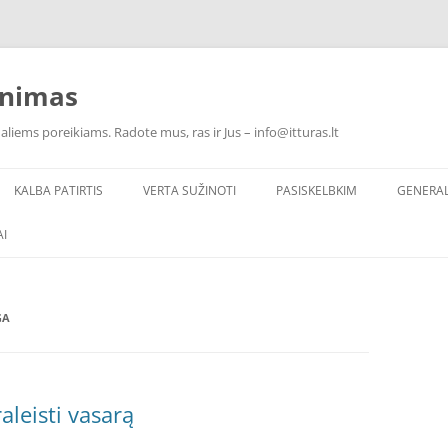
inimas
ualiems poreikiams. Radote mus, ras ir Jus – info@itturas.lt
KALBA PATIRTIS
VERTA SUŽINOTI
PASISKELBKIM
GENERA
I
GA
aleisti vasarą