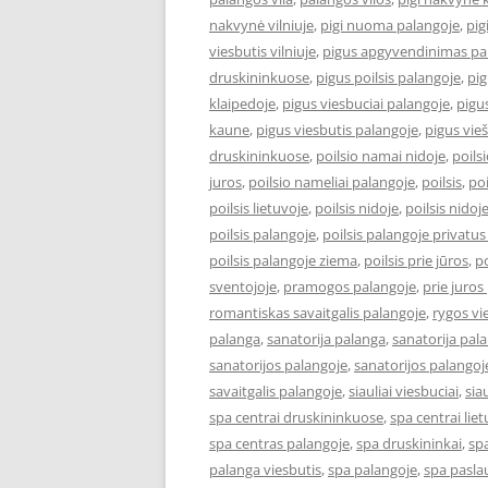
nakvynė vilniuje
,
pigi nuoma palangoje
,
pig
viesbutis vilniuje
,
pigus apgyvendinimas pa
druskininkuose
,
pigus poilsis palangoje
,
pig
klaipedoje
,
pigus viesbuciai palangoje
,
pigus
kaune
,
pigus viesbutis palangoje
,
pigus vieš
druskininkuose
,
poilsio namai nidoje
,
poils
juros
,
poilsio nameliai palangoje
,
poilsis
,
poi
poilsis lietuvoje
,
poilsis nidoje
,
poilsis nidoj
poilsis palangoje
,
poilsis palangoje privatus
poilsis palangoje ziema
,
poilsis prie jūros
,
po
sventojoje
,
pramogos palangoje
,
prie juros
romantiskas savaitgalis palangoje
,
rygos vi
palanga
,
sanatorija palanga
,
sanatorija pal
sanatorijos palangoje
,
sanatorijos palangoj
savaitgalis palangoje
,
siauliai viesbuciai
,
sia
spa centrai druskininkuose
,
spa centrai lie
spa centras palangoje
,
spa druskininkai
,
sp
palanga viesbutis
,
spa palangoje
,
spa pasla