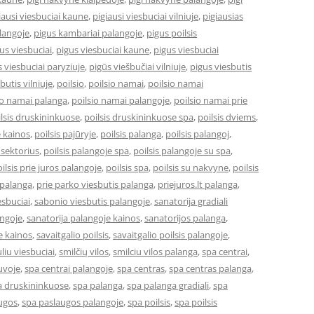
iausi viesbuciai kaune
,
pigiausi viesbuciai vilniuje
,
pigiausias
langoje
,
pigus kambariai palangoje
,
pigus poilsis
us viesbuciai
,
pigus viesbuciai kaune
,
pigus viesbuciai
 viesbuciai paryziuje
,
pigūs viešbučiai vilniuje
,
pigus viesbutis
butis vilniuje
,
poilsio
,
poilsio namai
,
poilsio namai
io namai palanga
,
poilsio namai palangoje
,
poilsio namai prie
lsis druskininkuose
,
poilsis druskininkuose spa
,
poilsis dviems
,
e kainos
,
poilsis pajūryje
,
poilsis palanga
,
poilsis palangoj
,
 sektorius
,
poilsis palangoje spa
,
poilsis palangoje su spa
,
ilsis prie juros palangoje
,
poilsis spa
,
poilsis su nakvyne
,
poilsis
 palanga
,
prie parko viesbutis palanga
,
priejuros.lt palanga
,
esbuciai
,
sabonio viesbutis palangoje
,
sanatorija gradiali
angoje
,
sanatorija palangoje kainos
,
sanatorijos palanga
,
e kainos
,
savaitgalio poilsis
,
savaitgalio poilsis palangoje
,
uliu viesbuciai
,
smilčių vilos
,
smilciu vilos palanga
,
spa centrai
,
tuvoje
,
spa centrai palangoje
,
spa centras
,
spa centras palanga
,
a druskininkuose
,
spa palanga
,
spa palanga gradiali
,
spa
ugos
,
spa paslaugos palangoje
,
spa poilsis
,
spa poilsis