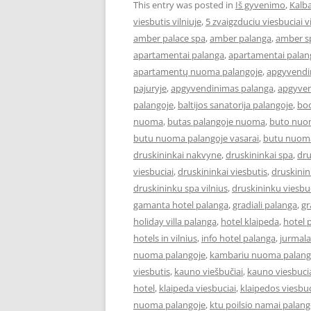
This entry was posted in
Iš gyvenimo
,
Kalba
viesbutis vilniuje
,
5 zvaigzduciu viesbuciai vi
amber palace spa
,
amber palanga
,
amber s
apartamentai palanga
,
apartamentai palan
apartamentų nuoma palangoje
,
apgyvendi
pajuryje
,
apgyvendinimas palanga
,
apgyven
palangoje
,
baltijos sanatorija palangoje
,
boo
nuoma
,
butas palangoje nuoma
,
buto nuo
butu nuoma palangoje vasarai
,
butu nuoma
druskininkai nakvyne
,
druskininkai spa
,
dru
viesbuciai
,
druskininkai viesbutis
,
druskinin
druskininku spa vilnius
,
druskininku viesbuc
gamanta hotel palanga
,
gradiali palanga
,
gr
holiday villa palanga
,
hotel klaipeda
,
hotel 
hotels in vilnius
,
info hotel palanga
,
jurmala
nuoma palangoje
,
kambariu nuoma palan
viesbutis
,
kauno viešbučiai
,
kauno viesbucia
hotel
,
klaipeda viesbuciai
,
klaipedos viesbuc
nuoma palangoje
,
ktu poilsio namai palang