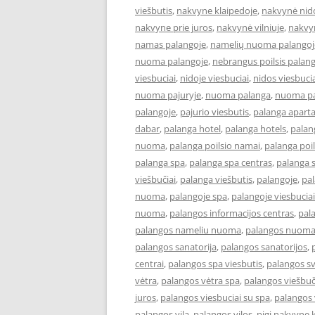
viešbutis
,
nakvyne klaipedoje
,
nakvynė nid
nakvyne prie juros
,
nakvynė vilniuje
,
nakvy
namas palangoje
,
namelių nuoma palangoj
nuoma palangoje
,
nebrangus poilsis palan
viesbuciai
,
nidoje viesbuciai
,
nidos viesbuci
nuoma pajuryje
,
nuoma palanga
,
nuoma pa
palangoje
,
pajurio viesbutis
,
palanga apart
dabar
,
palanga hotel
,
palanga hotels
,
palan
nuoma
,
palanga poilsio namai
,
palanga poil
palanga spa
,
palanga spa centras
,
palanga 
viešbučiai
,
palanga viešbutis
,
palangoje
,
pa
nuoma
,
palangoje spa
,
palangoje viesbuciai
nuoma
,
palangos informacijos centras
,
pal
palangos nameliu nuoma
,
palangos nuom
palangos sanatorija
,
palangos sanatorijos
,
centrai
,
palangos spa viesbutis
,
palangos s
vėtra
,
palangos vėtra spa
,
palangos viešbuč
juros
,
palangos viesbuciai su spa
,
palangos 
palangos vila
,
palangos vilos
,
pigi nakvyne