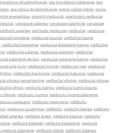
proceduros druskininkuose
,
spa proceduros palangoje
,
spa
ninkai
,
spa vilnius druskininkuose
,
sveciu namai nidoje
,
sveciu
ntoji energetikas
,
sventoji viesbuciai
,
sventosios viesbuciai
,
iesbuciai
,
vanagupė palanga
,
vanagupė palangoje
,
vanagupė
iešbutis palanga
,
ventspilis viesbuciai
,
viešbučiai
,
viesbuciai
sbuciai jurmaloje
,
viesbuciai kaunas
,
viešbučiai kaune
,
a
,
viešbučiai klaipėdoje
,
viesbuciai klaipedoje kainos
,
viešbučiai
oje
,
viešbučiai palanga
,
viesbuciai palangoj
,
viešbučiai
uciai palangoje akcijos
,
viesbuciai palangoje kainos
,
viesbuciai
uciai prie juros
,
viesbuciai romoje
,
viesbuciai ryga
,
viesbuciai
okholme
,
viešbučiai šventojoje
,
viesbuciai trakuose
,
viesbuciai
ciai vilniaus senamiestyje
,
viešbučiai vilniuje
,
viesbuciai vilniuje
šbučiai vilnius
,
viesbuciu kainos
,
viesbuciu kainos kaune
,
s vilniuje
,
viesbuciu nuoma
,
viesbuciu nuoma palangoje
,
esbuciu paslaugos
,
viešbučių rezervacija
,
viešbučių
mos
,
viesbuciu uzsakymas
,
viešbutis
,
viesbutis alanga
,
viešbutis
adiali palanga
,
viesbutis green
,
viesbutis kaunas
,
viesbutis
angoje
,
viešbutis klaipėda
,
viešbutis klaipėdoje
,
viesbutis
is meduza palangoje
,
viešbutis nidoje
,
viešbutis palanga
,