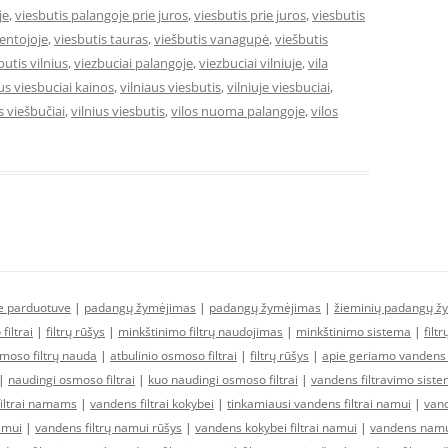
je
,
viesbutis palangoje prie juros
,
viesbutis prie juros
,
viesbutis
ventojoje
,
viesbutis tauras
,
viešbutis vanagupė
,
viešbutis
butis vilnius
,
viezbuciai palangoje
,
viezbuciai vilniuje
,
vila
aus viesbuciai kainos
,
vilniaus viesbutis
,
vilniuje viesbuciai
,
s viešbučiai
,
vilnius viesbutis
,
vilos nuoma palangoje
,
vilos
ne parduotuve
|
padangų žymėjimas
|
padangų žymėjimas
|
žieminių padangų ž
filtrai
|
filtrų rūšys
|
minkštinimo filtrų naudojimas
|
minkštinimo sistema
|
filt
moso filtrų nauda
|
atbulinio osmoso filtrai
|
filtrų rūšys
|
apie geriamo vandens f
|
naudingi osmoso filtrai
|
kuo naudingi osmoso filtrai
|
vandens filtravimo sist
filtrai namams
|
vandens filtrai kokybei
|
tinkamiausi vandens filtrai namui
|
vand
amui
|
vandens filtrų namui rūšys
|
vandens kokybei filtrai namui
|
vandens namui