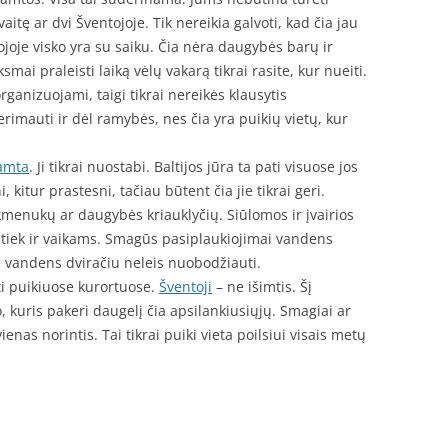
itę ar dvi Šventojoje. Tik nereikia galvoti, kad čia jau
ojoje visko yra su saiku. Čia nėra daugybės barų ir
mai praleisti laiką vėlų vakarą tikrai rasite, kur nueiti.
organizuojami, taigi tikrai nereikės klausytis
imauti ir dėl ramybės, nes čia yra puikių vietų, kur
amta
. Ji tikrai nuostabi. Baltijos jūra ta pati visuose jos
kitur prastesni, tačiau būtent čia jie tikrai geri.
kmenukų ar daugybės kriauklyčių. Siūlomos ir įvairios
iek ir vaikams. Smagūs pasiplaukiojimai vandens
 vandens dviračiu neleis nuobodžiauti.
oti puikiuose kurortuose.
Šventoji
– ne išimtis. Šį
, kuris pakeri daugelį čia apsilankiusiųjų. Smagiai ar
ienas norintis. Tai tikrai puiki vieta poilsiui visais metų