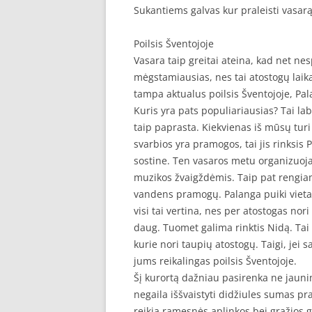
Sukantiems galvas kur praleisti vasar
Poilsis Šventojoje
Vasara taip greitai ateina, kad net ne
mėgstamiausias, nes tai atostogų laika
tampa aktualus poilsis Šventojoje, Pal
Kuris yra pats populiariausias? Tai la
taip paprasta. Kiekvienas iš mūsų tur
svarbios yra pramogos, tai jis rinksis
sostine. Ten vasaros metu organizuoj
muzikos žvaigždėmis. Taip pat rengiam
vandens pramogų. Palanga puiki vieta 
visi tai vertina, nes per atostogas nor
daug. Tuomet galima rinktis Nidą. Tai ti
kurie nori taupių atostogų. Taigi, jei
jums reikalingas poilsis Šventojoje.
Šį kurortą dažniau pasirenka ne jaunim
negaila iššvaistyti didžiules sumas pr
reikia ramesnės aplinkos bei gražios 