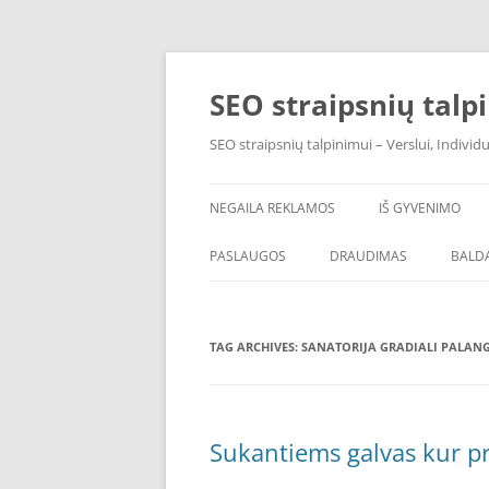
Skip
to
content
SEO straipsnių talp
SEO straipsnių talpinimui – Verslui, Individ
NEGAILA REKLAMOS
IŠ GYVENIMO
PASLAUGOS
DRAUDIMAS
BALDA
TAG ARCHIVES:
SANATORIJA GRADIALI PALAN
Sukantiems galvas kur pr