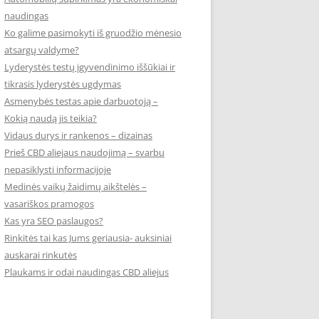
naudingas
Ko galime pasimokyti iš gruodžio mėnesio
atsargų valdyme?
Lyderystės testų įgyvendinimo iššūkiai ir
tikrasis lyderystės ugdymas
Asmenybės testas apie darbuotoją –
Kokią naudą jis teikia?
Vidaus durys ir rankenos – dizainas
Prieš CBD aliejaus naudojimą – svarbu
nepasiklysti informacijoje
Medinės vaikų žaidimų aikštelės –
vasariškos pramogos
Kas yra SEO paslaugos?
Rinkitės tai kas Jums geriausia- auksiniai
auskarai rinkutės
Plaukams ir odai naudingas CBD aliejus