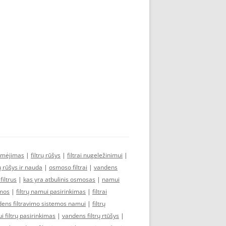
ymėjimas
|
filtrų rūšys
|
filtrai nugeležinimui
|
rų rūšys ir nauda
|
osmoso filtrai
|
vandens
iltrus
|
kas yra atbulinis osmosas
|
namui
emos
|
filtrų namui pasirinkimas
|
filtrai
ens filtravimo sistemos namui
|
filtrų
 filtrų pasirinkimas
|
vandens filtrų rtūšys
|