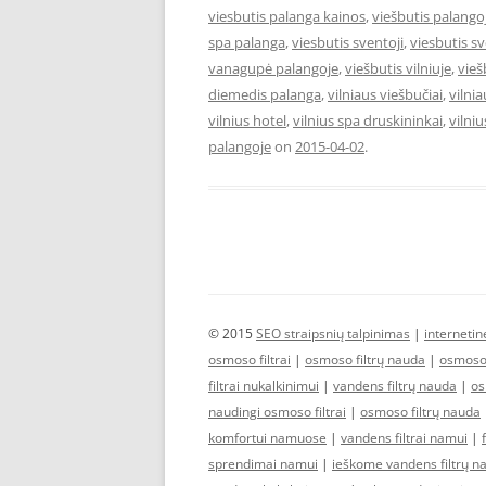
viesbutis palanga kainos
,
viešbutis palango
spa palanga
,
viesbutis sventoji
,
viesbutis s
vanagupė palangoje
,
viešbutis vilniuje
,
vieš
diemedis palanga
,
vilniaus viešbučiai
,
vilni
vilnius hotel
,
vilnius spa druskininkai
,
vilniu
palangoje
on
2015-04-02
.
© 2015
SEO straipsnių talpinimas
|
interneti
osmoso filtrai
|
osmoso filtrų nauda
|
osmoso 
filtrai nukalkinimui
|
vandens filtrų nauda
|
os
naudingi osmoso filtrai
|
osmoso filtrų nauda
komfortui namuose
|
vandens filtrai namui
|
sprendimai namui
|
ieškome vandens filtrų n