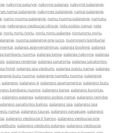
oje
,
nakvyne pajuryje
,
nakvyne palanga
,
nakvynė palangoje
,
nes namai palangoje
,
nakvynes palangoje
,
namai palangoje
,
e
,
namo nuoma palangoje
,
namu nuoma palangoje
,
namuku
goje
,
nebrangus viesbuciai vilniuje
,
nida poilsio namai
,
nida
ai
,
noriu noriu noriu
,
noriu noriu palanga
,
noriunoriu noriu
,
langoje
,
nuoma palangoje prie juros
,
nuomojami kambariai
amentai
,
palanga apgyvendinimas
,
palanga booking
,
palanga
ga kambariu nuoma
,
palanga kerpe
,
palanga nakvyne
,
palanga
sis
,
palanga renginiai
,
palanga sanatorija
,
palanga sanatorijos
,
spa hotel
,
palanga spa viesbutis
,
palanga sveciu namai
,
palanga
langoje butu nuoma
,
palangoje nameliu nuoma
,
palangoje
,
palangos
,
palangos 4
,
palangos apartamentai
,
palangos butu
angos kambariu nuoma
,
palangos kerpe
,
palangos kurortas
,
a
,
palangos palanga
,
palangos poilsio namai
,
palangos ramybe
,
palangos sanatorijos kainos
,
palangos spa
,
palangos spa
veciu namai
,
palangos tauras
,
palangos vanagupe
,
palangos
iai
,
palangos viesbuciai ir kainos
,
palangos viesbuciai prie
viešbutis
,
palangos viesbutis palanga
,
palangos viezbuciai
,
 kaune
,
pigi nakvyne klaipedoje
,
pigi nakvyne palangoje
,
pigi