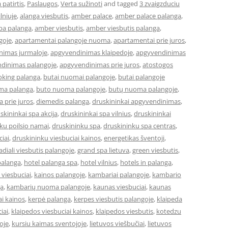
 patirtis
,
Paslaugos
,
Verta sužinoti
and tagged
3 zvaigzduciu
lniuje
,
alanga viesbutis
,
amber palace
,
amber palace palanga
,
pa palanga
,
amber viesbutis
,
amber viesbutis palanga
,
goje
,
apartamentai palangoje nuoma
,
apartamentai prie juros
,
nimas jurmaloje
,
apgyvendinimas klaipedoje
,
apgyvendinimas
dinimas palangoje
,
apgyvendinimas prie juros
,
atostogos
king palanga
,
butai nuomai palangoje
,
butai palangoje
ma palanga
,
buto nuoma palangoje
,
butų nuoma palangoje
,
 prie juros
,
diemedis palanga
,
druskininkai apgyvendinimas
,
skininkai spa akcija
,
druskininkai spa vilnius
,
druskininkai
ku poilsio namai
,
druskininku spa
,
druskininku spa centras
,
iai
,
druskininku viesbuciai kainos
,
energetikas šventoji
,
adiali viesbutis palangoje
,
grand spa lietuva
,
green viesbutis
,
palanga
,
hotel palanga spa
,
hotel vilnius
,
hotels in palanga
,
 viesbuciai
,
kainos palangoje
,
kambariai palangoje
,
kambario
ga
,
kambarių nuoma palangoje
,
kaunas viesbuciai
,
kaunas
i kainos
,
kerpė palanga
,
kerpes viesbutis palangoje
,
klaipeda
iai
,
klaipedos viesbuciai kainos
,
klaipedos viesbutis
,
kotedzu
oje
,
kursiu kaimas sventojoje
,
lietuvos viešbučiai
,
lietuvos