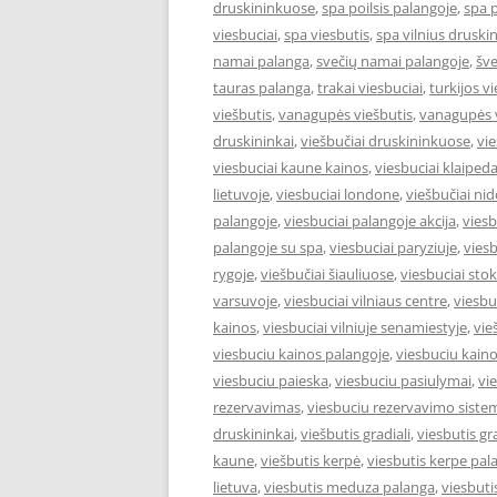
druskininkuose
,
spa poilsis palangoje
,
spa 
viesbuciai
,
spa viesbutis
,
spa vilnius druski
namai palanga
,
svečių namai palangoje
,
šve
tauras palanga
,
trakai viesbuciai
,
turkijos v
viešbutis
,
vanagupės viešbutis
,
vanagupės v
druskininkai
,
viešbučiai druskininkuose
,
vie
viesbuciai kaune kainos
,
viesbuciai klaiped
lietuvoje
,
viesbuciai londone
,
viešbučiai nid
palangoje
,
viesbuciai palangoje akcija
,
viesb
palangoje su spa
,
viesbuciai paryziuje
,
viesb
rygoje
,
viešbučiai šiauliuose
,
viesbuciai st
varsuvoje
,
viesbuciai vilniaus centre
,
viesbu
kainos
,
viesbuciai vilniuje senamiestyje
,
vie
viesbuciu kainos palangoje
,
viesbuciu kaino
viesbuciu paieska
,
viesbuciu pasiulymai
,
vi
rezervavimas
,
viesbuciu rezervavimo siste
druskininkai
,
viešbutis gradiali
,
viesbutis gr
kaune
,
viešbutis kerpė
,
viesbutis kerpe pal
lietuva
,
viesbutis meduza palanga
,
viesbut