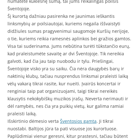
numatėte kuklesnę sumą, tai jums reikalingas poilsis
Šventojoje.
Šį kurortą dažniau pasirenka ne jaunimas ieškantis
linksmybių ar poilsiautojai, kuriems negaila iššvaistyti
didžiules sumas pragyvenimui saugomoje Kuršių nerijoje,
o tie, kuriems reikia ramesnės aplinkos bei gražios gamtos.
Visa tai suderinama. Jums nebūtina turėti tūkstančio eurų,
kad praleistumėte savaitę ar dvi Šventojoje. Tik nereikia
galvoti, kad čia jau taip nuobodu ir tylu. Priešingai,
Šventojoje visko yra su saiku. Čia nėra daugybės barų ir
naktinių klubų, tačiau nusprendus linksmai praleisti laiką
vėlų vakarą tikrai rasite, kur nueiti. Įvairūs koncertai ir
renginiai taip pat organizuojami, taigi tikrai nereikės
klausytis nekokybiškų muzikos įrašų. Neverta nerimauti ir
dėl ramybės, nes čia yra puikių vietų, kur galima ramiai
praleisti laiką.
Išskirtinio dėmesio verta
Šventosios gamta
. Ji tikrai
nuostabi. Baltijos jūra ta pati visuose jos kurortuose.
Paplūdimiai vienur geresni, kitur prastesni, tačiau būtent