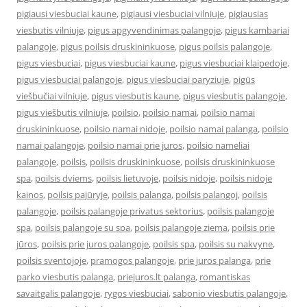
pigiausi viesbuciai kaune
,
pigiausi viesbuciai vilniuje
,
pigiausias
viesbutis vilniuje
,
pigus apgyvendinimas palangoje
,
pigus kambariai
palangoje
,
pigus poilsis druskininkuose
,
pigus poilsis palangoje
,
pigus viesbuciai
,
pigus viesbuciai kaune
,
pigus viesbuciai klaipedoje
,
pigus viesbuciai palangoje
,
pigus viesbuciai paryziuje
,
pigūs
viešbučiai vilniuje
,
pigus viesbutis kaune
,
pigus viesbutis palangoje
,
pigus viešbutis vilniuje
,
poilsio
,
poilsio namai
,
poilsio namai
druskininkuose
,
poilsio namai nidoje
,
poilsio namai palanga
,
poilsio
namai palangoje
,
poilsio namai prie juros
,
poilsio nameliai
palangoje
,
poilsis
,
poilsis druskininkuose
,
poilsis druskininkuose
spa
,
poilsis dviems
,
poilsis lietuvoje
,
poilsis nidoje
,
poilsis nidoje
kainos
,
poilsis pajūryje
,
poilsis palanga
,
poilsis palangoj
,
poilsis
palangoje
,
poilsis palangoje privatus sektorius
,
poilsis palangoje
spa
,
poilsis palangoje su spa
,
poilsis palangoje ziema
,
poilsis prie
jūros
,
poilsis prie juros palangoje
,
poilsis spa
,
poilsis su nakvyne
,
poilsis sventojoje
,
pramogos palangoje
,
prie juros palanga
,
prie
parko viesbutis palanga
,
priejuros.lt palanga
,
romantiskas
savaitgalis palangoje
,
rygos viesbuciai
,
sabonio viesbutis palangoje
,