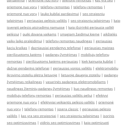
pardavimui
|
priemonė nuo vorų
|
telefonų remontas
|
kas yra seo
|
priemone nuo voru
|
telefonų remontas
|
telefonų remontas
|
priemonė nuo vorų
|
lauko kubilai pardavimui
|
seo straipsniu
talpinimas
|
geriausias pelėsio valiklis
|
seo straipsniu talpinimas
|
kaip
isvengti pelesio atsiradimo namuose
|
kaip išsirinkti geriausią valiklį
pelėsiui
|
puiki dovana vaikams
|
smagiam žaidimui kieme
|
aikštelės
vaikų laiko praleidimui
|
telefonų remontas naudingas
|
geriausias
kaciu kraikas
|
dazniausiai gendantys telefonai
|
geriausias maistas
sterilizuotoms katėms
|
padangų žymėjimas
|
mobiliųjų telefonų
remontas
|
sterilizuotoms katėms geriausias
|
kiek kainuoja kubilai
|
dažnai gendantys telefonai
|
geriausias vonios valiklis
|
elektromobiliu
ikrovimo stoteliu pletra lietuvoje
|
lietuvoje daugeja stoteliu
|
padangų
žymėjimas reikalingas
|
vasarinės padangos elektromobiliams
|
naudingas žieminių padangų žymėjimas
|
kuo naudingas remontas
|
mobiliųjų telefonų remontas
|
geriausias valiklis peliui
|
efektyvi
priemone nuo voru
|
efektyviai veikiantis pelėsio valiklis
|
priemonė
nuo vorų
|
telefonų remontas
|
josera classic
|
geriausias pelesio
valiklis
|
kas yra seo straipsniai
|
seo straipsniu talpinimas
|
isorinis
seo optimizavimas
|
vidinis seo optimizavimas
|
kaip optimizuoti