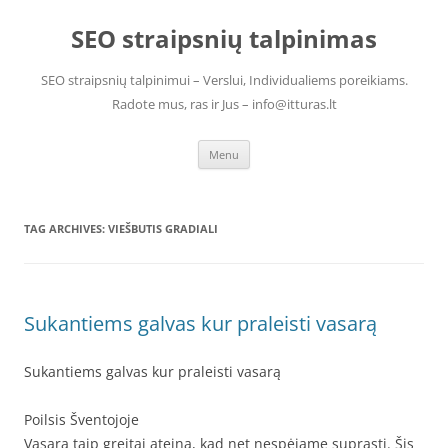
Skip
to
SEO straipsnių talpinimas
content
SEO straipsnių talpinimui – Verslui, Individualiems poreikiams.
Radote mus, ras ir Jus – info@itturas.lt
Menu
TAG ARCHIVES:
VIEŠBUTIS GRADIALI
Sukantiems galvas kur praleisti vasarą
Sukantiems galvas kur praleisti vasarą
Poilsis Šventojoje
Vasara taip greitai ateina, kad net nespėjame suprasti. Šis