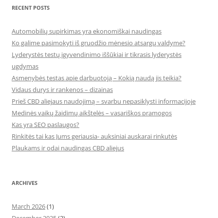
RECENT POSTS
Automobilių supirkimas yra ekonomiškai naudingas
Ko galime pasimokyti iš gruodžio mėnesio atsargų valdyme?
Lyderystės testų įgyvendinimo iššūkiai ir tikrasis lyderystės
ugdymas
Asmenybės testas apie darbuotoją – Kokią naudą jis teikia?
Vidaus durys ir rankenos – dizainas
Prieš CBD aliejaus naudojimą – svarbu nepasiklysti informacijoje
Medinės vaikų žaidimų aikštelės – vasariškos pramogos
Kas yra SEO paslaugos?
Rinkitės tai kas Jums geriausia- auksiniai auskarai rinkutės
Plaukams ir odai naudingas CBD aliejus
ARCHIVES
March 2026
(1)