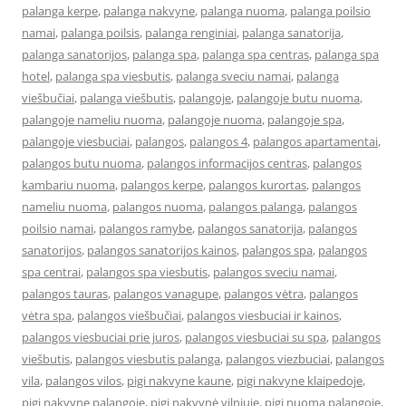
palanga kerpe
,
palanga nakvyne
,
palanga nuoma
,
palanga poilsio
namai
,
palanga poilsis
,
palanga renginiai
,
palanga sanatorija
,
palanga sanatorijos
,
palanga spa
,
palanga spa centras
,
palanga spa
hotel
,
palanga spa viesbutis
,
palanga sveciu namai
,
palanga
viešbučiai
,
palanga viešbutis
,
palangoje
,
palangoje butu nuoma
,
palangoje nameliu nuoma
,
palangoje nuoma
,
palangoje spa
,
palangoje viesbuciai
,
palangos
,
palangos 4
,
palangos apartamentai
,
palangos butu nuoma
,
palangos informacijos centras
,
palangos
kambariu nuoma
,
palangos kerpe
,
palangos kurortas
,
palangos
nameliu nuoma
,
palangos nuoma
,
palangos palanga
,
palangos
poilsio namai
,
palangos ramybe
,
palangos sanatorija
,
palangos
sanatorijos
,
palangos sanatorijos kainos
,
palangos spa
,
palangos
spa centrai
,
palangos spa viesbutis
,
palangos sveciu namai
,
palangos tauras
,
palangos vanagupe
,
palangos vėtra
,
palangos
vėtra spa
,
palangos viešbučiai
,
palangos viesbuciai ir kainos
,
palangos viesbuciai prie juros
,
palangos viesbuciai su spa
,
palangos
viešbutis
,
palangos viesbutis palanga
,
palangos viezbuciai
,
palangos
vila
,
palangos vilos
,
pigi nakvyne kaune
,
pigi nakvyne klaipedoje
,
pigi nakvyne palangoje
,
pigi nakvynė vilniuje
,
pigi nuoma palangoje
,