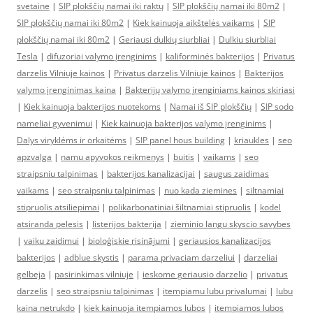
svetaine
|
SIP plokščių namai iki raktų
|
SIP plokščių namai iki 80m2
|
SIP plokščių namai iki 80m2
|
Kiek kainuoja aikštelės vaikams
|
SIP
plokščių namai iki 80m2
|
Geriausi dulkių siurbliai
|
Dulkiu siurbliai
Tesla
|
difuzoriai valymo įrenginims
|
kaliforminės bakterijos
|
Privatus
darzelis Vilniuje kainos
|
Privatus darzelis Vilniuje kainos
|
Bakterijos
valymo įrenginimas kaina
|
Bakterijų valymo įrenginiams kainos skiriasi
|
Kiek kainuoja bakterijos nuotekoms
|
Namai iš SIP plokščių
|
SIP sodo
nameliai gyvenimui
|
Kiek kainuoja bakterijos valymo įrenginims
|
Dalys viryklėms ir orkaitėms
|
SIP panel hous building
|
kriaukles
|
seo
apzvalga
|
namu apyvokos reikmenys
|
buitis
|
vaikams
|
seo
straipsniu talpinimas
|
bakterijos kanalizacijai
|
saugus zaidimas
vaikams
|
seo straipsniu talpinimas
|
nuo kada ziemines
|
siltnamiai
stipruolis atsiliepimai
|
polikarbonatiniai šiltnamiai stipruolis
|
kodel
atsiranda pelesis
|
listerijos bakterija
|
zieminio langu skyscio savybes
|
vaiku zaidimui
|
bioloģiskie risinājumi
|
geriausios kanalizacijos
bakterijos
|
adblue skystis
|
parama privaciam darzeliui
|
darzeliai
gelbeja
|
pasirinkimas vilniuje
|
ieskome geriausio darzelio
|
privatus
darzelis
|
seo straipsniu talpinimas
|
itempiamu lubu privalumai
|
lubu
kaina netrukdo
|
kiek kainuoja itempiamos lubos
|
itempiamos lubos