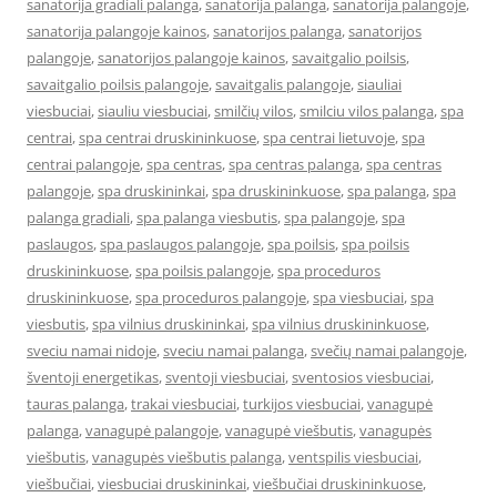
sanatorija gradiali palanga
,
sanatorija palanga
,
sanatorija palangoje
,
sanatorija palangoje kainos
,
sanatorijos palanga
,
sanatorijos
palangoje
,
sanatorijos palangoje kainos
,
savaitgalio poilsis
,
savaitgalio poilsis palangoje
,
savaitgalis palangoje
,
siauliai
viesbuciai
,
siauliu viesbuciai
,
smilčių vilos
,
smilciu vilos palanga
,
spa
centrai
,
spa centrai druskininkuose
,
spa centrai lietuvoje
,
spa
centrai palangoje
,
spa centras
,
spa centras palanga
,
spa centras
palangoje
,
spa druskininkai
,
spa druskininkuose
,
spa palanga
,
spa
palanga gradiali
,
spa palanga viesbutis
,
spa palangoje
,
spa
paslaugos
,
spa paslaugos palangoje
,
spa poilsis
,
spa poilsis
druskininkuose
,
spa poilsis palangoje
,
spa proceduros
druskininkuose
,
spa proceduros palangoje
,
spa viesbuciai
,
spa
viesbutis
,
spa vilnius druskininkai
,
spa vilnius druskininkuose
,
sveciu namai nidoje
,
sveciu namai palanga
,
svečių namai palangoje
,
šventoji energetikas
,
sventoji viesbuciai
,
sventosios viesbuciai
,
tauras palanga
,
trakai viesbuciai
,
turkijos viesbuciai
,
vanagupė
palanga
,
vanagupė palangoje
,
vanagupė viešbutis
,
vanagupės
viešbutis
,
vanagupės viešbutis palanga
,
ventspilis viesbuciai
,
viešbučiai
,
viesbuciai druskininkai
,
viešbučiai druskininkuose
,