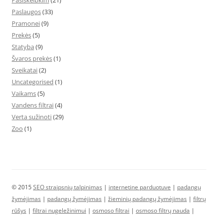
Pasiskelbkim
(21)
Paslaugos
(33)
Pramonei
(9)
Prekės
(5)
Statyba
(9)
Švaros prekės
(1)
Sveikatai
(2)
Uncategorised
(1)
Vaikams
(5)
Vandens filtrai
(4)
Verta sužinoti
(29)
Zoo
(1)
© 2015
SEO straipsnių talpinimas
|
internetine parduotuve
|
padangų
žymėjimas
|
padangų žymėjimas
|
žieminių padangų žymėjimas
|
filtrų
rūšys
|
filtrai nugeležinimui
|
osmoso filtrai
|
osmoso filtrų nauda
|