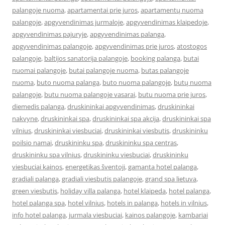
palangoje nuoma
,
apartamentai prie juros
,
apartamentų nuoma
palangoje
,
apgyvendinimas jurmaloje
,
apgyvendinimas klaipedoje
,
apgyvendinimas pajuryje
,
apgyvendinimas palanga
,
apgyvendinimas palangoje
,
apgyvendinimas prie juros
,
atostogos
palangoje
,
baltijos sanatorija palangoje
,
booking palanga
,
butai
nuomai palangoje
,
butai palangoje nuoma
,
butas palangoje
nuoma
,
buto nuoma palanga
,
buto nuoma palangoje
,
butų nuoma
palangoje
,
butu nuoma palangoje vasarai
,
butu nuoma prie juros
,
diemedis palanga
,
druskininkai apgyvendinimas
,
druskininkai
nakvyne
,
druskininkai spa
,
druskininkai spa akcija
,
druskininkai spa
vilnius
,
druskininkai viesbuciai
,
druskininkai viesbutis
,
druskininku
poilsio namai
,
druskininku spa
,
druskininku spa centras
,
druskininku spa vilnius
,
druskininku viesbuciai
,
druskininku
viesbuciai kainos
,
energetikas šventoji
,
gamanta hotel palanga
,
gradiali palanga
,
gradiali viesbutis palangoje
,
grand spa lietuva
,
green viesbutis
,
holiday villa palanga
,
hotel klaipeda
,
hotel palanga
,
hotel palanga spa
,
hotel vilnius
,
hotels in palanga
,
hotels in vilnius
,
info hotel palanga
,
jurmala viesbuciai
,
kainos palangoje
,
kambariai