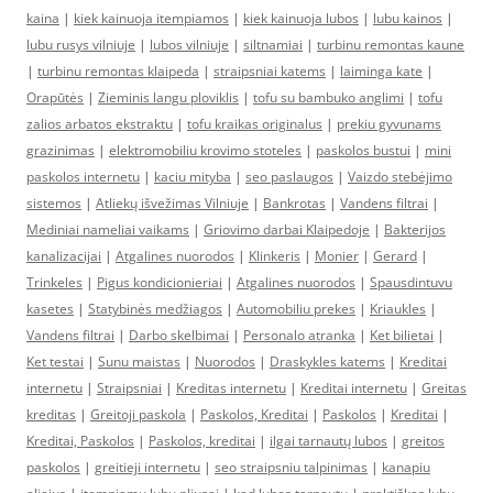
kaina
|
kiek kainuoja itempiamos
|
kiek kainuoja lubos
|
lubu kainos
|
lubu rusys vilniuje
|
lubos vilniuje
|
siltnamiai
|
turbinu remontas kaune
|
turbinu remontas klaipeda
|
straipsniai katems
|
laiminga kate
|
Orapūtės
|
Zieminis langu ploviklis
|
tofu su bambuko anglimi
|
tofu
zalios arbatos ekstraktu
|
tofu kraikas originalus
|
prekiu gyvunams
grazinimas
|
elektromobiliu krovimo stoteles
|
paskolos bustui
|
mini
paskolos internetu
|
kaciu mityba
|
seo paslaugos
|
Vaizdo stebėjimo
sistemos
|
Atliekų išvežimas Vilniuje
|
Bankrotas
|
Vandens filtrai
|
Mediniai nameliai vaikams
|
Griovimo darbai Klaipedoje
|
Bakterijos
kanalizacijai
|
Atgalines nuorodos
|
Klinkeris
|
Monier
|
Gerard
|
Trinkeles
|
Pigus kondicionieriai
|
Atgalines nuorodos
|
Spausdintuvu
kasetes
|
Statybinės medžiagos
|
Automobiliu prekes
|
Kriaukles
|
Vandens filtrai
|
Darbo skelbimai
|
Personalo atranka
|
Ket bilietai
|
Ket testai
|
Sunu maistas
|
Nuorodos
|
Draskykles katems
|
Kreditai
internetu
|
Straipsniai
|
Kreditas internetu
|
Kreditai internetu
|
Greitas
kreditas
|
Greitoji paskola
|
Paskolos, Kreditai
|
Paskolos
|
Kreditai
|
Kreditai, Paskolos
|
Paskolos, kreditai
|
ilgai tarnautų lubos
|
greitos
paskolos
|
greitieji internetu
|
seo straipsniu talpinimas
|
kanapiu