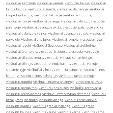
viesbuciai jurmaloje
,
viesbuciai kaunas
,
viešbučiai kaune
,
viesbuciai
kaune kainos
,
viesbuciai klaipeda
,
viešbučiai klaipėdoje
,
viesbuciai
klaipedoje kainos
,
viešbučiai lietuvoje
,
viesbuciai londone
,
viešbučiai nidoje
,
viešbučiai palanga
,
viesbuciai palangoj
,
viešbučiai
palangoje
,
viesbuciai palangoje akcija
,
viesbuciai palangoje akcijos
,
viesbuciai palangoje kainos
,
viesbuciai palangoje su spa
,
viesbuciai
paryziuje
,
viesbuciai prie juros
,
viesbuciai romoje
,
viesbuciai ryga
,
viesbuciai rygoje
,
viešbučiai šiauliuose
,
viesbuciai stokholme
,
viešbučiai šventojoje
,
viesbuciai trakuose
,
viesbuciai varsuvoje
,
viesbuciai vilniaus centre
,
viesbuciai vilniaus senamiestyje
,
viešbučiai vilniuje
,
viesbuciai vilniuje kainos
,
viesbuciai vilniuje
senamiestyje
,
viešbučiai vilnius
,
viesbuciu kainos
,
viesbuciu kainos
kaune
,
viesbuciu kainos palangoje
,
viesbuciu kainos vilniuje
,
viesbuciu nuoma
,
viesbuciu nuoma palangoje
,
viesbuciu paieska
,
viesbuciu pasiulymai
,
viesbuciu paslaugos
,
viešbučių rezervacija
,
viešbučių rezervavimas
,
viesbuciu rezervavimo sistemos
,
viesbuciu
uzsakymas
,
viešbutis
,
viesbutis alanga
,
viešbutis druskininkai
,
viešbutis gradiali
,
viesbutis gradiali palanga
,
viesbutis green
,
viesbutis kaunas
,
viesbutis kaune
,
viešbutis kerpė
,
viesbutis kerpe