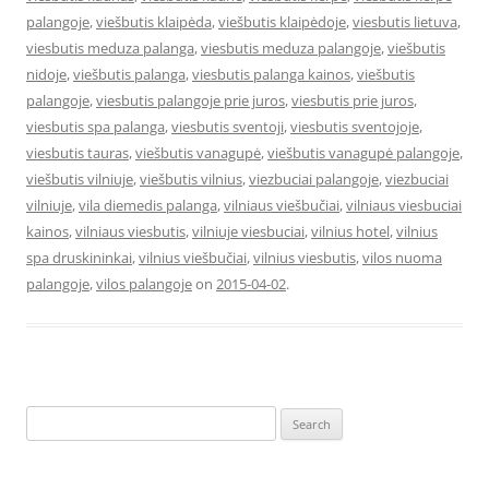
palangoje
,
viešbutis klaipėda
,
viešbutis klaipėdoje
,
viesbutis lietuva
,
viesbutis meduza palanga
,
viesbutis meduza palangoje
,
viešbutis
nidoje
,
viešbutis palanga
,
viesbutis palanga kainos
,
viešbutis
palangoje
,
viesbutis palangoje prie juros
,
viesbutis prie juros
,
viesbutis spa palanga
,
viesbutis sventoji
,
viesbutis sventojoje
,
viesbutis tauras
,
viešbutis vanagupė
,
viešbutis vanagupė palangoje
,
viešbutis vilniuje
,
viešbutis vilnius
,
viezbuciai palangoje
,
viezbuciai
vilniuje
,
vila diemedis palanga
,
vilniaus viešbučiai
,
vilniaus viesbuciai
kainos
,
vilniaus viesbutis
,
vilniuje viesbuciai
,
vilnius hotel
,
vilnius
spa druskininkai
,
vilnius viešbučiai
,
vilnius viesbutis
,
vilos nuoma
palangoje
,
vilos palangoje
on
2015-04-02
.
Search
for: