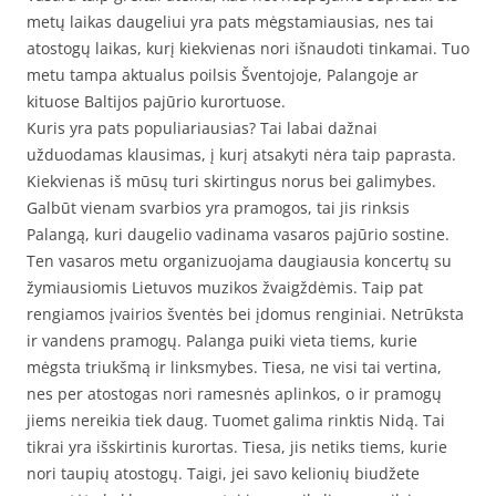
metų laikas daugeliui yra pats mėgstamiausias, nes tai
atostogų laikas, kurį kiekvienas nori išnaudoti tinkamai. Tuo
metu tampa aktualus poilsis Šventojoje, Palangoje ar
kituose Baltijos pajūrio kurortuose.
Kuris yra pats populiariausias? Tai labai dažnai
užduodamas klausimas, į kurį atsakyti nėra taip paprasta.
Kiekvienas iš mūsų turi skirtingus norus bei galimybes.
Galbūt vienam svarbios yra pramogos, tai jis rinksis
Palangą, kuri daugelio vadinama vasaros pajūrio sostine.
Ten vasaros metu organizuojama daugiausia koncertų su
žymiausiomis Lietuvos muzikos žvaigždėmis. Taip pat
rengiamos įvairios šventės bei įdomus renginiai. Netrūksta
ir vandens pramogų. Palanga puiki vieta tiems, kurie
mėgsta triukšmą ir linksmybes. Tiesa, ne visi tai vertina,
nes per atostogas nori ramesnės aplinkos, o ir pramogų
jiems nereikia tiek daug. Tuomet galima rinktis Nidą. Tai
tikrai yra išskirtinis kurortas. Tiesa, jis netiks tiems, kurie
nori taupių atostogų. Taigi, jei savo kelionių biudžete