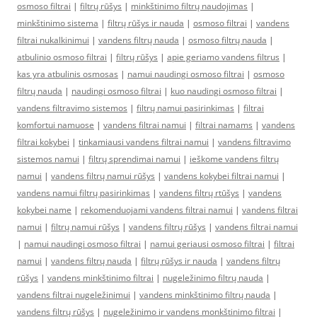
osmoso filtrai
|
filtrų rūšys
|
minkštinimo filtrų naudojimas
|
minkštinimo sistema
|
filtrų rūšys ir nauda
|
osmoso filtrai
|
vandens
filtrai nukalkinimui
|
vandens filtrų nauda
|
osmoso filtrų nauda
|
atbulinio osmoso filtrai
|
filtrų rūšys
|
apie geriamo vandens filtrus
|
kas yra atbulinis osmosas
|
namui naudingi osmoso filtrai
|
osmoso
filtrų nauda
|
naudingi osmoso filtrai
|
kuo naudingi osmoso filtrai
|
vandens filtravimo sistemos
|
filtrų namui pasirinkimas
|
filtrai
komfortui namuose
|
vandens filtrai namui
|
filtrai namams
|
vandens
filtrai kokybei
|
tinkamiausi vandens filtrai namui
|
vandens filtravimo
sistemos namui
|
filtrų sprendimai namui
|
ieškome vandens filtrų
namui
|
vandens filtrų namui rūšys
|
vandens kokybei filtrai namui
|
vandens namui filtrų pasirinkimas
|
vandens filtrų rtūšys
|
vandens
kokybei name
|
rekomenduojami vandens filtrai namui
|
vandens filtrai
namui
|
filtrų namui rūšys
|
vandens filtrų rūšys
|
vandens filtrai namui
|
namui naudingi osmoso filtrai
|
namui geriausi osmoso filtrai
|
filtrai
namui
|
vandens filtrų nauda
|
filtrų rūšys ir nauda
|
vandens filtrų
rūšys
|
vandens minkštinimo filtrai
|
nugeležinimo filtrų nauda
|
vandens filtrai nugeležinimui
|
vandens minkštinimo filtrų nauda
|
vandens filtrų rūšys
|
nugeležinimo ir vandens monkštinimo filtrai
|