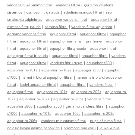
vandens nukalkinimo filtrai
|
vandens filtrai
|
geriamo vandens
sistemos
|
osmoso filtrų nauda
|
atbulinio osmoso filtrai
|
seo
straipsniu talpinimas
|
aquaphor vandens filtrai
|
aquaphor filtrai
|
osmoso filtrų nauda
|
osmoso filtrai
|
vandens filtrai aquaphor
|
geriamo vandens filtrai
|
aquaphor filtrai
|
aquaphor filtrai
|
aquaphor
filtrai
|
aquaphor filtrai
|
aquaphor namams ir pramonei
|
aquaphor
filtrai
|
aquaphor filtrai
|
aquaphor filtrų nauda
|
aquaphor filtrai
|
aquapgor filtrai ir nauda
|
aquaphor filtrai
|
aquaphor filtrai
|
vandens
filtrai
|
aquaphor filtrai
|
vandens filtru rusys
|
aquaphor s800
|
aquaphor ro-101s
|
aquaphor ro-102s
|
aquapgor s550
|
aquaphor
s1000
|
namui ir biurui aquaphor filtrai
|
namams ir biurui aquaphor
filtrai
|
kodel aquaphor filtrai
|
aquaphor filtrai
|
vandens filtrai
|
aquaphor filtrai
|
aquaphor ro-101s
|
aquaphor ro-202s
|
aquaphor ro-
102s
|
aquaphor ro-202s
|
aquaphor ro-206s
|
vandens filtrai
|
aquaphor s800
|
aquaphor s550
|
geriamo vandens filtrai
|
aquaphor
s1000
|
aquaphor ro 101s
|
aquaphor 102s
|
aquaphor ro 202s
|
aquaphor ro 206s
|
vandens minkstinimo filtrai
|
nugeležinimo filtrai
|
pelesio kvapa galima panaikinti
|
priemone nuo voru
|
lauko kubilai