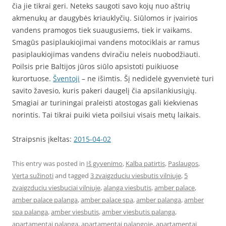
čia jie tikrai geri. Neteks saugoti savo kojų nuo aštrių
akmenukų ar daugybės kriauklyčių. Siūlomos ir įvairios
vandens pramogos tiek suaugusiems, tiek ir vaikams.
Smagūs pasiplaukiojimai vandens motociklais ar ramus
pasiplaukiojimas vandens dviračiu neleis nuobodžiauti.
Poilsis prie Baltijos jūros siūlo apsistoti puikiuose
kurortuose.
Šventoji
– ne išimtis. Šį nedidelė gyvenvietė turi
savito žavesio, kuris pakeri daugelį čia apsilankiusiųjų.
Smagiai ar turiningai praleisti atostogas gali kiekvienas
norintis. Tai tikrai puiki vieta poilsiui visais metų laikais.
Straipsnis įkeltas:
2015-04-02
This entry was posted in
Iš gyvenimo
,
Kalba patirtis
,
Paslaugos
,
Verta sužinoti
and tagged
3 zvaigzduciu viesbutis vilniuje
,
5
zvaigzduciu viesbuciai vilniuje
,
alanga viesbutis
,
amber palace
,
amber palace palanga
,
amber palace spa
,
amber palanga
,
amber
spa palanga
,
amber viesbutis
,
amber viesbutis palanga
,
apartamentai palanga
,
apartamentai palangoje
,
apartamentai