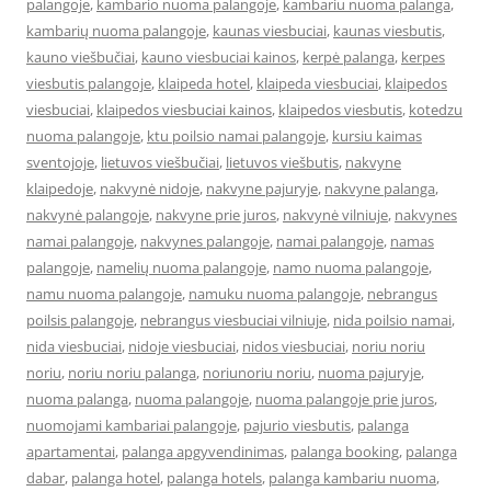
palangoje
,
kambario nuoma palangoje
,
kambariu nuoma palanga
,
kambarių nuoma palangoje
,
kaunas viesbuciai
,
kaunas viesbutis
,
kauno viešbučiai
,
kauno viesbuciai kainos
,
kerpė palanga
,
kerpes
viesbutis palangoje
,
klaipeda hotel
,
klaipeda viesbuciai
,
klaipedos
viesbuciai
,
klaipedos viesbuciai kainos
,
klaipedos viesbutis
,
kotedzu
nuoma palangoje
,
ktu poilsio namai palangoje
,
kursiu kaimas
sventojoje
,
lietuvos viešbučiai
,
lietuvos viešbutis
,
nakvyne
klaipedoje
,
nakvynė nidoje
,
nakvyne pajuryje
,
nakvyne palanga
,
nakvynė palangoje
,
nakvyne prie juros
,
nakvynė vilniuje
,
nakvynes
namai palangoje
,
nakvynes palangoje
,
namai palangoje
,
namas
palangoje
,
namelių nuoma palangoje
,
namo nuoma palangoje
,
namu nuoma palangoje
,
namuku nuoma palangoje
,
nebrangus
poilsis palangoje
,
nebrangus viesbuciai vilniuje
,
nida poilsio namai
,
nida viesbuciai
,
nidoje viesbuciai
,
nidos viesbuciai
,
noriu noriu
noriu
,
noriu noriu palanga
,
noriunoriu noriu
,
nuoma pajuryje
,
nuoma palanga
,
nuoma palangoje
,
nuoma palangoje prie juros
,
nuomojami kambariai palangoje
,
pajurio viesbutis
,
palanga
apartamentai
,
palanga apgyvendinimas
,
palanga booking
,
palanga
dabar
,
palanga hotel
,
palanga hotels
,
palanga kambariu nuoma
,