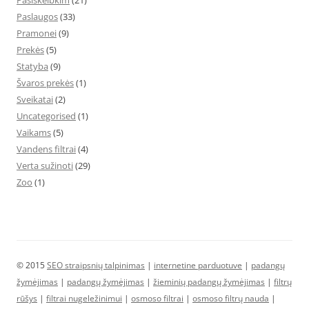
Pasiskelbkim
(21)
Paslaugos
(33)
Pramonei
(9)
Prekės
(5)
Statyba
(9)
Švaros prekės
(1)
Sveikatai
(2)
Uncategorised
(1)
Vaikams
(5)
Vandens filtrai
(4)
Verta sužinoti
(29)
Zoo
(1)
© 2015
SEO straipsnių talpinimas
|
internetine parduotuve
|
padangų
žymėjimas
|
padangų žymėjimas
|
žieminių padangų žymėjimas
|
filtrų
rūšys
|
filtrai nugeležinimui
|
osmoso filtrai
|
osmoso filtrų nauda
|