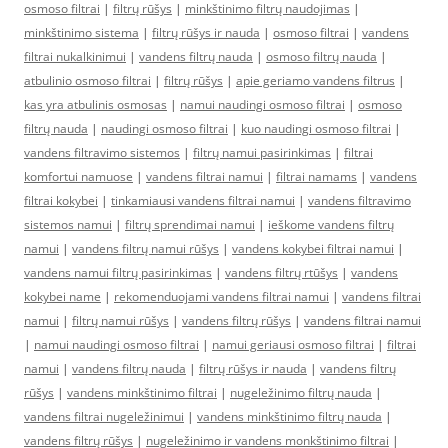
osmoso filtrai
|
filtrų rūšys
|
minkštinimo filtrų naudojimas
|
minkštinimo sistema
|
filtrų rūšys ir nauda
|
osmoso filtrai
|
vandens
filtrai nukalkinimui
|
vandens filtrų nauda
|
osmoso filtrų nauda
|
atbulinio osmoso filtrai
|
filtrų rūšys
|
apie geriamo vandens filtrus
|
kas yra atbulinis osmosas
|
namui naudingi osmoso filtrai
|
osmoso
filtrų nauda
|
naudingi osmoso filtrai
|
kuo naudingi osmoso filtrai
|
vandens filtravimo sistemos
|
filtrų namui pasirinkimas
|
filtrai
komfortui namuose
|
vandens filtrai namui
|
filtrai namams
|
vandens
filtrai kokybei
|
tinkamiausi vandens filtrai namui
|
vandens filtravimo
sistemos namui
|
filtrų sprendimai namui
|
ieškome vandens filtrų
namui
|
vandens filtrų namui rūšys
|
vandens kokybei filtrai namui
|
vandens namui filtrų pasirinkimas
|
vandens filtrų rtūšys
|
vandens
kokybei name
|
rekomenduojami vandens filtrai namui
|
vandens filtrai
namui
|
filtrų namui rūšys
|
vandens filtrų rūšys
|
vandens filtrai namui
|
namui naudingi osmoso filtrai
|
namui geriausi osmoso filtrai
|
filtrai
namui
|
vandens filtrų nauda
|
filtrų rūšys ir nauda
|
vandens filtrų
rūšys
|
vandens minkštinimo filtrai
|
nugeležinimo filtrų nauda
|
vandens filtrai nugeležinimui
|
vandens minkštinimo filtrų nauda
|
vandens filtrų rūšys
|
nugeležinimo ir vandens monkštinimo filtrai
|