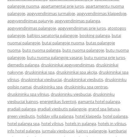
palangoje nuoma
,
apartamentai prie juros
,
apartamentų nuoma
palangoje
,
apgyvendinimas jurmaloje
,
apgyvendinimas klaipedoje
,
apgyvendinimas pajuryje
,
apgyvendinimas palanga
,
apgyvendinimas palangoje
,
apgyvendinimas prie juros
,
atostogos
palangoje
,
baltijos sanatorija palangoje
,
booking palanga
,
butai
nuomai palangoje
,
butai palangoje nuoma
,
butas palangoje
nuoma
,
buto nuoma palanga
,
buto nuoma palangoje
,
butų nuoma
palangoje
,
butu nuoma palangoje vasarai
,
butu nuoma prie juros
,
diemedis palanga
,
druskininkai apgyvendinimas
,
druskininkai
nakvyne
,
druskininkai spa
,
druskininkai spa akcija
,
druskininkai spa
vilnius
,
druskininkai viesbuciai
,
druskininkai viesbutis
,
druskininku
poilsio namai
,
druskininku spa
,
druskininku spa centras
,
druskininku spa vilnius
,
druskininku viesbuciai
,
druskininku
viesbuciai kainos
,
energetikas šventoji
,
gamanta hotel palanga
,
gradiali palanga
,
gradiali viesbutis palangoje
,
grand spa lietuva
,
green viesbutis
,
holiday villa palanga
,
hotel klaipeda
,
hotel palanga
,
hotel palanga spa
,
hotel vilnius
,
hotels in palanga
,
hotels in vilnius
,
info hotel palanga
,
jurmala viesbuciai
,
kainos palangoje
,
kambariai