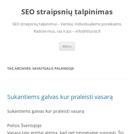
Skip
to
SEO straipsnių talpinimas
content
SEO straipsnių talpinimui – Verslui, Individualiems poreikiams.
Radote mus, ras ir Jus – info@itturas.lt
Menu
TAG ARCHIVES:
SAVAITGALIS PALANGOJE
Sukantiems galvas kur praleisti vasarą
Sukantiems galvas kur praleisti vasarą
Poilsis Šventojoje
Vasara taip greitai ateina, kad net nespėjame suprasti. Šis