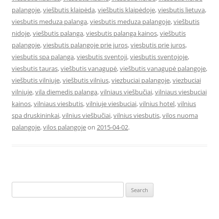
palangoje
,
viešbutis klaipėda
,
viešbutis klaipėdoje
,
viesbutis lietuva
,
viesbutis meduza palanga
,
viesbutis meduza palangoje
,
viešbutis
nidoje
,
viešbutis palanga
,
viesbutis palanga kainos
,
viešbutis
palangoje
,
viesbutis palangoje prie juros
,
viesbutis prie juros
,
viesbutis spa palanga
,
viesbutis sventoji
,
viesbutis sventojoje
,
viesbutis tauras
,
viešbutis vanagupė
,
viešbutis vanagupė palangoje
,
viešbutis vilniuje
,
viešbutis vilnius
,
viezbuciai palangoje
,
viezbuciai
vilniuje
,
vila diemedis palanga
,
vilniaus viešbučiai
,
vilniaus viesbuciai
kainos
,
vilniaus viesbutis
,
vilniuje viesbuciai
,
vilnius hotel
,
vilnius
spa druskininkai
,
vilnius viešbučiai
,
vilnius viesbutis
,
vilos nuoma
palangoje
,
vilos palangoje
on
2015-04-02
.
Search
for: