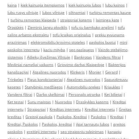
kaina
|
kiek kainuoja itempiamos
|
kiek kainuoja lubos
|
lubu kainos
|
lubu rusys vilniuje
|
lubos vilniuje
|
siltnamiai
|
turbinu remontas kaune
|
turbinu remontas klaipeda
|
straipsniai katems
|
laiminga kate
|
Orapūtės
|
Zieminis langu ploviklis
|
tofu su bambuko anglimi
|
tofu
zalios arbatos ekstraktu
|
tofu kraikas originalus
|
prekiu gyvunams
grazinimas
|
elektromobiliu krovimo stoteles
|
paskolos bustui
|
mini
paskolos internetu
|
kaciu mityba
|
seo paslaugos
|
Vaizdo stebėjimo
sistemos
|
Atliekų išvežimas Vilniuje
|
Bankrotas
|
Vandens filtrai
|
Mediniai nameliai vaikams
|
Griovimo darbai Klaipedoje
|
Bakterijos
kanalizacijai
|
Atgalines nuorodos
|
Klinkeris
|
Monier
|
Gerard
|
Trinkeles
|
Pigus kondicionieriai
|
Atgalines nuorodos
|
Spausdintuvu
kasetes
|
Statybinės medžiagos
|
Automobiliu prekes
|
Kriaukles
|
Vandens filtrai
|
Darbo skelbimai
|
Personalo atranka
|
Ket bilietai
|
Ket testai
|
Sunu maistas
|
Nuorodos
|
Draskykles katems
|
Kreditai
internetu
|
Straipsniai
|
Kreditas internetu
|
Kreditai internetu
|
Greitas
kreditas
|
Greitoji paskola
|
Paskolos, Kreditai
|
Paskolos
|
Kreditai
|
Kreditai, Paskolos
|
Paskolos, kreditai
|
ilgai tarnautų lubos
|
greitos
paskolos
|
greitieji internetu
|
seo straipsniu talpinimas
|
kanapiu