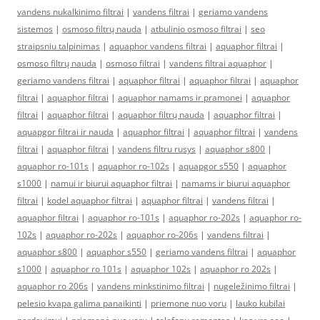
vandens nukalkinimo filtrai
|
vandens filtrai
|
geriamo vandens
sistemos
|
osmoso filtrų nauda
|
atbulinio osmoso filtrai
|
seo
straipsniu talpinimas
|
aquaphor vandens filtrai
|
aquaphor filtrai
|
osmoso filtrų nauda
|
osmoso filtrai
|
vandens filtrai aquaphor
|
geriamo vandens filtrai
|
aquaphor filtrai
|
aquaphor filtrai
|
aquaphor
filtrai
|
aquaphor filtrai
|
aquaphor namams ir pramonei
|
aquaphor
filtrai
|
aquaphor filtrai
|
aquaphor filtrų nauda
|
aquaphor filtrai
|
aquapgor filtrai ir nauda
|
aquaphor filtrai
|
aquaphor filtrai
|
vandens
filtrai
|
aquaphor filtrai
|
vandens filtru rusys
|
aquaphor s800
|
aquaphor ro-101s
|
aquaphor ro-102s
|
aquapgor s550
|
aquaphor
s1000
|
namui ir biurui aquaphor filtrai
|
namams ir biurui aquaphor
filtrai
|
kodel aquaphor filtrai
|
aquaphor filtrai
|
vandens filtrai
|
aquaphor filtrai
|
aquaphor ro-101s
|
aquaphor ro-202s
|
aquaphor ro-
102s
|
aquaphor ro-202s
|
aquaphor ro-206s
|
vandens filtrai
|
aquaphor s800
|
aquaphor s550
|
geriamo vandens filtrai
|
aquaphor
s1000
|
aquaphor ro 101s
|
aquaphor 102s
|
aquaphor ro 202s
|
aquaphor ro 206s
|
vandens minkstinimo filtrai
|
nugeležinimo filtrai
|
pelesio kvapa galima panaikinti
|
priemone nuo voru
|
lauko kubilai