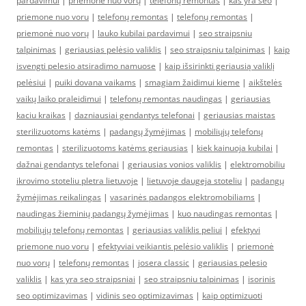
pardavimui
|
priemonė nuo vorų
|
telefonų remontas
|
kas yra seo
|
priemone nuo voru
|
telefonų remontas
|
telefonų remontas
|
priemonė nuo vorų
|
lauko kubilai pardavimui
|
seo straipsniu
talpinimas
|
geriausias pelėsio valiklis
|
seo straipsniu talpinimas
|
kaip
isvengti pelesio atsiradimo namuose
|
kaip išsirinkti geriausią valiklį
pelėsiui
|
puiki dovana vaikams
|
smagiam žaidimui kieme
|
aikštelės
vaikų laiko praleidimui
|
telefonų remontas naudingas
|
geriausias
kaciu kraikas
|
dazniausiai gendantys telefonai
|
geriausias maistas
sterilizuotoms katėms
|
padangų žymėjimas
|
mobiliųjų telefonų
remontas
|
sterilizuotoms katėms geriausias
|
kiek kainuoja kubilai
|
dažnai gendantys telefonai
|
geriausias vonios valiklis
|
elektromobiliu
ikrovimo stoteliu pletra lietuvoje
|
lietuvoje daugeja stoteliu
|
padangų
žymėjimas reikalingas
|
vasarinės padangos elektromobiliams
|
naudingas žieminių padangų žymėjimas
|
kuo naudingas remontas
|
mobiliųjų telefonų remontas
|
geriausias valiklis peliui
|
efektyvi
priemone nuo voru
|
efektyviai veikiantis pelėsio valiklis
|
priemonė
nuo vorų
|
telefonų remontas
|
josera classic
|
geriausias pelesio
valiklis
|
kas yra seo straipsniai
|
seo straipsniu talpinimas
|
isorinis
seo optimizavimas
|
vidinis seo optimizavimas
|
kaip optimizuoti