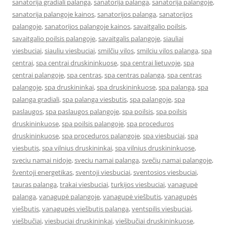
sanatorija gradiali palanga
,
sanatorija palanga
,
sanatorija palangoje
,
sanatorija palangoje kainos
,
sanatorijos palanga
,
sanatorijos
palangoje
,
sanatorijos palangoje kainos
,
savaitgalio poilsis
,
savaitgalio poilsis palangoje
,
savaitgalis palangoje
,
siauliai
viesbuciai
,
siauliu viesbuciai
,
smilčių vilos
,
smilciu vilos palanga
,
spa
centrai
,
spa centrai druskininkuose
,
spa centrai lietuvoje
,
spa
centrai palangoje
,
spa centras
,
spa centras palanga
,
spa centras
palangoje
,
spa druskininkai
,
spa druskininkuose
,
spa palanga
,
spa
palanga gradiali
,
spa palanga viesbutis
,
spa palangoje
,
spa
paslaugos
,
spa paslaugos palangoje
,
spa poilsis
,
spa poilsis
druskininkuose
,
spa poilsis palangoje
,
spa proceduros
druskininkuose
,
spa proceduros palangoje
,
spa viesbuciai
,
spa
viesbutis
,
spa vilnius druskininkai
,
spa vilnius druskininkuose
,
sveciu namai nidoje
,
sveciu namai palanga
,
svečių namai palangoje
,
šventoji energetikas
,
sventoji viesbuciai
,
sventosios viesbuciai
,
tauras palanga
,
trakai viesbuciai
,
turkijos viesbuciai
,
vanagupė
palanga
,
vanagupė palangoje
,
vanagupė viešbutis
,
vanagupės
viešbutis
,
vanagupės viešbutis palanga
,
ventspilis viesbuciai
,
viešbučiai
,
viesbuciai druskininkai
,
viešbučiai druskininkuose
,