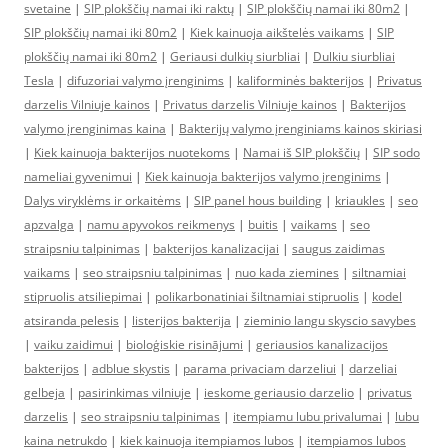
svetaine
|
SIP plokščių namai iki raktų
|
SIP plokščių namai iki 80m2
|
SIP plokščių namai iki 80m2
|
Kiek kainuoja aikštelės vaikams
|
SIP
plokščių namai iki 80m2
|
Geriausi dulkių siurbliai
|
Dulkiu siurbliai
Tesla
|
difuzoriai valymo įrenginims
|
kaliforminės bakterijos
|
Privatus
darzelis Vilniuje kainos
|
Privatus darzelis Vilniuje kainos
|
Bakterijos
valymo įrenginimas kaina
|
Bakterijų valymo įrenginiams kainos skiriasi
|
Kiek kainuoja bakterijos nuotekoms
|
Namai iš SIP plokščių
|
SIP sodo
nameliai gyvenimui
|
Kiek kainuoja bakterijos valymo įrenginims
|
Dalys viryklėms ir orkaitėms
|
SIP panel hous building
|
kriaukles
|
seo
apzvalga
|
namu apyvokos reikmenys
|
buitis
|
vaikams
|
seo
straipsniu talpinimas
|
bakterijos kanalizacijai
|
saugus zaidimas
vaikams
|
seo straipsniu talpinimas
|
nuo kada ziemines
|
siltnamiai
stipruolis atsiliepimai
|
polikarbonatiniai šiltnamiai stipruolis
|
kodel
atsiranda pelesis
|
listerijos bakterija
|
zieminio langu skyscio savybes
|
vaiku zaidimui
|
bioloģiskie risinājumi
|
geriausios kanalizacijos
bakterijos
|
adblue skystis
|
parama privaciam darzeliui
|
darzeliai
gelbeja
|
pasirinkimas vilniuje
|
ieskome geriausio darzelio
|
privatus
darzelis
|
seo straipsniu talpinimas
|
itempiamu lubu privalumai
|
lubu
kaina netrukdo
|
kiek kainuoja itempiamos lubos
|
itempiamos lubos