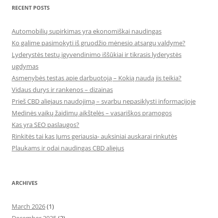
RECENT POSTS
Automobilių supirkimas yra ekonomiškai naudingas
Ko galime pasimokyti iš gruodžio mėnesio atsargų valdyme?
Lyderystės testų įgyvendinimo iššūkiai ir tikrasis lyderystės
ugdymas
Asmenybės testas apie darbuotoją – Kokią naudą jis teikia?
Vidaus durys ir rankenos – dizainas
Prieš CBD aliejaus naudojimą – svarbu nepasiklysti informacijoje
Medinės vaikų žaidimų aikštelės – vasariškos pramogos
Kas yra SEO paslaugos?
Rinkitės tai kas Jums geriausia- auksiniai auskarai rinkutės
Plaukams ir odai naudingas CBD aliejus
ARCHIVES
March 2026
(1)