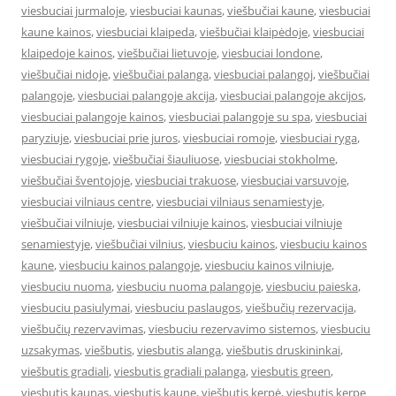
viesbuciai jurmaloje
,
viesbuciai kaunas
,
viešbučiai kaune
,
viesbuciai
kaune kainos
,
viesbuciai klaipeda
,
viešbučiai klaipėdoje
,
viesbuciai
klaipedoje kainos
,
viešbučiai lietuvoje
,
viesbuciai londone
,
viešbučiai nidoje
,
viešbučiai palanga
,
viesbuciai palangoj
,
viešbučiai
palangoje
,
viesbuciai palangoje akcija
,
viesbuciai palangoje akcijos
,
viesbuciai palangoje kainos
,
viesbuciai palangoje su spa
,
viesbuciai
paryziuje
,
viesbuciai prie juros
,
viesbuciai romoje
,
viesbuciai ryga
,
viesbuciai rygoje
,
viešbučiai šiauliuose
,
viesbuciai stokholme
,
viešbučiai šventojoje
,
viesbuciai trakuose
,
viesbuciai varsuvoje
,
viesbuciai vilniaus centre
,
viesbuciai vilniaus senamiestyje
,
viešbučiai vilniuje
,
viesbuciai vilniuje kainos
,
viesbuciai vilniuje
senamiestyje
,
viešbučiai vilnius
,
viesbuciu kainos
,
viesbuciu kainos
kaune
,
viesbuciu kainos palangoje
,
viesbuciu kainos vilniuje
,
viesbuciu nuoma
,
viesbuciu nuoma palangoje
,
viesbuciu paieska
,
viesbuciu pasiulymai
,
viesbuciu paslaugos
,
viešbučių rezervacija
,
viešbučių rezervavimas
,
viesbuciu rezervavimo sistemos
,
viesbuciu
uzsakymas
,
viešbutis
,
viesbutis alanga
,
viešbutis druskininkai
,
viešbutis gradiali
,
viesbutis gradiali palanga
,
viesbutis green
,
viesbutis kaunas
,
viesbutis kaune
,
viešbutis kerpė
,
viesbutis kerpe