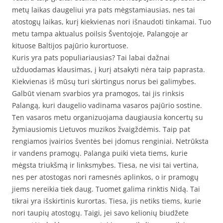
metų laikas daugeliui yra pats mėgstamiausias, nes tai
atostogų laikas, kurį kiekvienas nori išnaudoti tinkamai. Tuo
metu tampa aktualus poilsis Šventojoje, Palangoje ar
kituose Baltijos pajūrio kurortuose.
Kuris yra pats populiariausias? Tai labai dažnai
užduodamas klausimas, į kurį atsakyti nėra taip paprasta.
Kiekvienas iš mūsų turi skirtingus norus bei galimybes.
Galbūt vienam svarbios yra pramogos, tai jis rinksis
Palangą, kuri daugelio vadinama vasaros pajūrio sostine.
Ten vasaros metu organizuojama daugiausia koncertų su
žymiausiomis Lietuvos muzikos žvaigždėmis. Taip pat
rengiamos įvairios šventės bei įdomus renginiai. Netrūksta
ir vandens pramogų. Palanga puiki vieta tiems, kurie
mėgsta triukšmą ir linksmybes. Tiesa, ne visi tai vertina,
nes per atostogas nori ramesnės aplinkos, o ir pramogų
jiems nereikia tiek daug. Tuomet galima rinktis Nidą. Tai
tikrai yra išskirtinis kurortas. Tiesa, jis netiks tiems, kurie
nori taupių atostogų. Taigi, jei savo kelionių biudžete