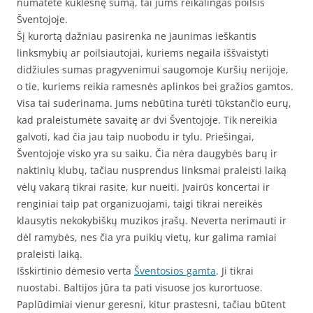
numatėte kuklesnę sumą, tai jums reikalingas poilsis
Šventojoje.
Šį kurortą dažniau pasirenka ne jaunimas ieškantis
linksmybių ar poilsiautojai, kuriems negaila iššvaistyti
didžiules sumas pragyvenimui saugomoje Kuršių nerijoje,
o tie, kuriems reikia ramesnės aplinkos bei gražios gamtos.
Visa tai suderinama. Jums nebūtina turėti tūkstančio eurų,
kad praleistumėte savaitę ar dvi Šventojoje. Tik nereikia
galvoti, kad čia jau taip nuobodu ir tylu. Priešingai,
Šventojoje visko yra su saiku. Čia nėra daugybės barų ir
naktinių klubų, tačiau nusprendus linksmai praleisti laiką
vėlų vakarą tikrai rasite, kur nueiti. Įvairūs koncertai ir
renginiai taip pat organizuojami, taigi tikrai nereikės
klausytis nekokybiškų muzikos įrašų. Neverta nerimauti ir
dėl ramybės, nes čia yra puikių vietų, kur galima ramiai
praleisti laiką.
Išskirtinio dėmesio verta
Šventosios gamta
. Ji tikrai
nuostabi. Baltijos jūra ta pati visuose jos kurortuose.
Paplūdimiai vienur geresni, kitur prastesni, tačiau būtent