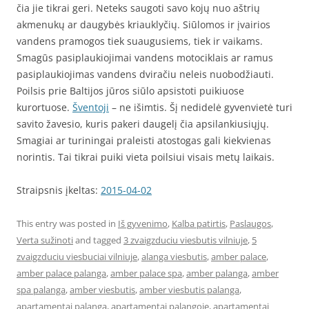
čia jie tikrai geri. Neteks saugoti savo kojų nuo aštrių
akmenukų ar daugybės kriauklyčių. Siūlomos ir įvairios
vandens pramogos tiek suaugusiems, tiek ir vaikams.
Smagūs pasiplaukiojimai vandens motociklais ar ramus
pasiplaukiojimas vandens dviračiu neleis nuobodžiauti.
Poilsis prie Baltijos jūros siūlo apsistoti puikiuose
kurortuose.
Šventoji
– ne išimtis. Šį nedidelė gyvenvietė turi
savito žavesio, kuris pakeri daugelį čia apsilankiusiųjų.
Smagiai ar turiningai praleisti atostogas gali kiekvienas
norintis. Tai tikrai puiki vieta poilsiui visais metų laikais.
Straipsnis įkeltas:
2015-04-02
This entry was posted in
Iš gyvenimo
,
Kalba patirtis
,
Paslaugos
,
Verta sužinoti
and tagged
3 zvaigzduciu viesbutis vilniuje
,
5
zvaigzduciu viesbuciai vilniuje
,
alanga viesbutis
,
amber palace
,
amber palace palanga
,
amber palace spa
,
amber palanga
,
amber
spa palanga
,
amber viesbutis
,
amber viesbutis palanga
,
apartamentai palanga
,
apartamentai palangoje
,
apartamentai