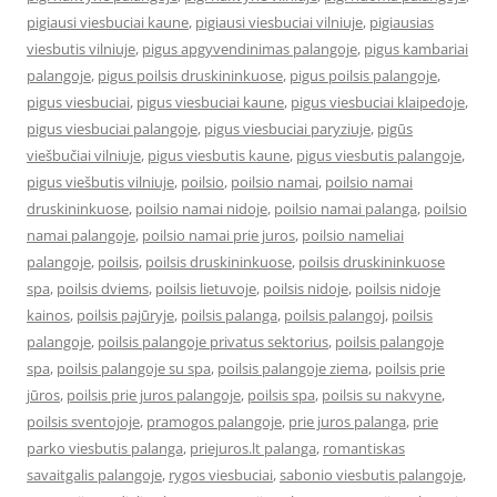
pigiausi viesbuciai kaune
,
pigiausi viesbuciai vilniuje
,
pigiausias
viesbutis vilniuje
,
pigus apgyvendinimas palangoje
,
pigus kambariai
palangoje
,
pigus poilsis druskininkuose
,
pigus poilsis palangoje
,
pigus viesbuciai
,
pigus viesbuciai kaune
,
pigus viesbuciai klaipedoje
,
pigus viesbuciai palangoje
,
pigus viesbuciai paryziuje
,
pigūs
viešbučiai vilniuje
,
pigus viesbutis kaune
,
pigus viesbutis palangoje
,
pigus viešbutis vilniuje
,
poilsio
,
poilsio namai
,
poilsio namai
druskininkuose
,
poilsio namai nidoje
,
poilsio namai palanga
,
poilsio
namai palangoje
,
poilsio namai prie juros
,
poilsio nameliai
palangoje
,
poilsis
,
poilsis druskininkuose
,
poilsis druskininkuose
spa
,
poilsis dviems
,
poilsis lietuvoje
,
poilsis nidoje
,
poilsis nidoje
kainos
,
poilsis pajūryje
,
poilsis palanga
,
poilsis palangoj
,
poilsis
palangoje
,
poilsis palangoje privatus sektorius
,
poilsis palangoje
spa
,
poilsis palangoje su spa
,
poilsis palangoje ziema
,
poilsis prie
jūros
,
poilsis prie juros palangoje
,
poilsis spa
,
poilsis su nakvyne
,
poilsis sventojoje
,
pramogos palangoje
,
prie juros palanga
,
prie
parko viesbutis palanga
,
priejuros.lt palanga
,
romantiskas
savaitgalis palangoje
,
rygos viesbuciai
,
sabonio viesbutis palangoje
,