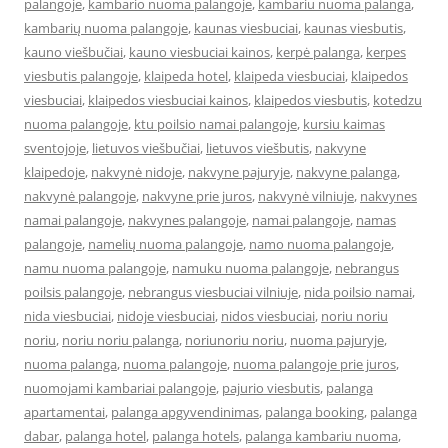
palangoje
,
kambario nuoma palangoje
,
kambariu nuoma palanga
,
kambarių nuoma palangoje
,
kaunas viesbuciai
,
kaunas viesbutis
,
kauno viešbučiai
,
kauno viesbuciai kainos
,
kerpė palanga
,
kerpes
viesbutis palangoje
,
klaipeda hotel
,
klaipeda viesbuciai
,
klaipedos
viesbuciai
,
klaipedos viesbuciai kainos
,
klaipedos viesbutis
,
kotedzu
nuoma palangoje
,
ktu poilsio namai palangoje
,
kursiu kaimas
sventojoje
,
lietuvos viešbučiai
,
lietuvos viešbutis
,
nakvyne
klaipedoje
,
nakvynė nidoje
,
nakvyne pajuryje
,
nakvyne palanga
,
nakvynė palangoje
,
nakvyne prie juros
,
nakvynė vilniuje
,
nakvynes
namai palangoje
,
nakvynes palangoje
,
namai palangoje
,
namas
palangoje
,
namelių nuoma palangoje
,
namo nuoma palangoje
,
namu nuoma palangoje
,
namuku nuoma palangoje
,
nebrangus
poilsis palangoje
,
nebrangus viesbuciai vilniuje
,
nida poilsio namai
,
nida viesbuciai
,
nidoje viesbuciai
,
nidos viesbuciai
,
noriu noriu
noriu
,
noriu noriu palanga
,
noriunoriu noriu
,
nuoma pajuryje
,
nuoma palanga
,
nuoma palangoje
,
nuoma palangoje prie juros
,
nuomojami kambariai palangoje
,
pajurio viesbutis
,
palanga
apartamentai
,
palanga apgyvendinimas
,
palanga booking
,
palanga
dabar
,
palanga hotel
,
palanga hotels
,
palanga kambariu nuoma
,