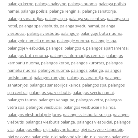
palanga kerpe
,
palanga nakvyne
,
palanga nuoma
,
palanga poilsio
namai
,
palanga poilsis
,
palanga renginiai
,
palanga sanatorija
,
palanga sanatorijos
,
palanga spa
,
palanga spa centras
,
palanga spa
hotel
,
palanga spa viesbutis
,
palanga sveciu namai
,
palanga
viešbučiai
,
palanga viešbutis
,
palangoje
,
palangoje butu nuoma
,
palangoje nameliu nuoma
,
palangoje nuoma
,
palangoje spa
,
palangoje viesbuciai
,
palangos
,
palangos 4
,
palangos apartamentai
,
palangos butu nuoma
,
palangos informacijos centras
,
palangos
kambariu nuoma
,
palangos kerpe
,
palangos kurortas
,
palangos
nameliu nuoma
,
palangos nuoma
,
palangos palanga
,
palangos
poilsio namai
,
palangos ramybe
,
palangos sanatorija
,
palangos
sanatorijos
,
palangos sanatorijos kainos
,
palangos spa
,
palangos
spa centrai
,
palangos spa viesbutis
,
palangos sveciu namai
,
palangos tauras
,
palangos vanagupe
,
palangos vėtra
,
palangos
vėtra spa
,
palangos viešbučiai
,
palangos viesbuciai ir kainos
,
palangos viesbuciai prie juros
,
palangos viesbuciai su spa
,
palangos
viešbutis
,
palangos viesbutis palanga
,
palangos viezbuciai
,
palangos
vila
,
palangos vilos
,
pigi nakvyne kaune
,
pigi nakvyne klaipedoje
,
pigi nakvyne palangoje
,
pigi nakvynė vilniuje
,
pigi nuoma palangoje
,