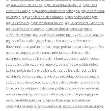
pigiausi viesbuciai kaune
,
pigiausi viesbuciai vilniuje
,
pigiausias
viesbutis vilniuje
,
pigus apgyvendinimas palangoje
,
pigus kambariai
palangoje
,
pigus poilsis druskininkuose
,
pigus poilsis palangoje
,
pigus viesbuciai
,
pigus viesbuciai kaune
,
pigus viesbuciai klaipedoje
,
pigus viesbuciai palangoje
,
pigus viesbuciai paryziuje
,
pigūs
viešbučiai vilniuje
,
pigus viesbutis kaune
,
pigus viesbutis palangoje
,
pigus viešbutis vilniuje
,
poilsio
,
poilsio namai
,
poilsio namai
druskininkuose
,
poilsio namai nidoje
,
poilsio namai palanga
,
poilsio
namai palangoje
,
poilsio namai prie juros
,
poilsio nameliai
palangoje
,
poilsis
,
poilsis druskininkuose
,
poilsis druskininkuose
spa
,
poilsis dviems
,
poilsis lietuvoje
,
poilsis nidoje
,
poilsis nidoje
kainos
,
poilsis pajūryje
,
poilsis palanga
,
poilsis palangoj
,
poilsis
palangoje
,
poilsis palangoje privatus sektorius
,
poilsis palangoje
spa
,
poilsis palangoje su spa
,
poilsis palangoje ziema
,
poilsis prie
jūros
,
poilsis prie juros palangoje
,
poilsis spa
,
poilsis su nakvyne
,
poilsis sventojoje
,
pramogos palangoje
,
prie juros palanga
,
prie
parko viesbutis palanga
,
priejuros.lt palanga
,
romantiskas
savaitgalis palangoje
,
rygos viesbuciai
,
sabonio viesbutis palangoje
,