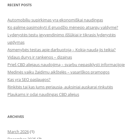
RECENT POSTS
Automobilių supirkimas yra ekonomiškai naudingas
Ko galime pasimokyti iš gruodžio mėnesio atsargų valdyme?
Lyderystės testų įgyvendinimo iššūkiai ir tikrasis lyderystės
ugdymas
Asmenybės testas apie darbuotoją – Kokią naudą jis teikia?
Vidaus durys ir rankenos – dizainas
Prieš CBD aliejaus naudojimą – svarbu nepasiklysti informacijoje
Medinės vaikų žaidimų aikštelės – vasariškos pramogos
Kas yra SEO paslaugos?
Rinkitės tai kas Jums geriausia- auksiniai auskarai rinkutės
Plaukams ir odai naudingas CBD aliejus
ARCHIVES
March 2026
(1)