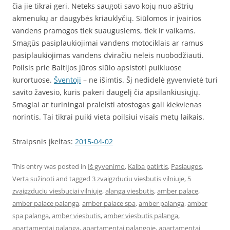
čia jie tikrai geri. Neteks saugoti savo kojų nuo aštrių
akmenukų ar daugybės kriauklyčių. Siūlomos ir įvairios
vandens pramogos tiek suaugusiems, tiek ir vaikams.
Smagūs pasiplaukiojimai vandens motociklais ar ramus
pasiplaukiojimas vandens dviračiu neleis nuobodžiauti.
Poilsis prie Baltijos jūros siūlo apsistoti puikiuose
kurortuose.
Šventoji
– ne išimtis. Šį nedidelė gyvenvietė turi
savito žavesio, kuris pakeri daugelį čia apsilankiusiųjų.
Smagiai ar turiningai praleisti atostogas gali kiekvienas
norintis. Tai tikrai puiki vieta poilsiui visais metų laikais.
Straipsnis įkeltas:
2015-04-02
This entry was posted in
Iš gyvenimo
,
Kalba patirtis
,
Paslaugos
,
Verta sužinoti
and tagged
3 zvaigzduciu viesbutis vilniuje
,
5
zvaigzduciu viesbuciai vilniuje
,
alanga viesbutis
,
amber palace
,
amber palace palanga
,
amber palace spa
,
amber palanga
,
amber
spa palanga
,
amber viesbutis
,
amber viesbutis palanga
,
apartamentai palanga
,
apartamentai palangoje
,
apartamentai