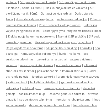
svetaine
|
SIP plokščių namai iki raktų
|
SIP plokščių namai iki 80m2
|
SIP plokščių namai iki 80m2
|
Kiek kainuoja aikštelės vaikams
|
SIP
plokščių namai iki 80m2
|
Geriausi dulkių siurbliai
|
Dulkiu siurbliai
Tesla
|
difuzoriai valymo įrenginims
|
kaliforminės bakterijos
|
Privatus
darzelis Vilniuje kainos
|
Privatus darzelis Vilniuje kainos
|
Bakterijos
valymo įrenginimas kaina
|
Bakterijų valymo įrenginiams kainos skiriasi
|
Kiek kainuoja bakterijos nuotekoms
|
Namai iš SIP plokščių
|
SIP sodo
nameliai gyvenimui
|
Kiek kainuoja bakterijos valymo įrenginims
|
Dalys viryklėms ir orkaitėms
|
SIP panel hous building
|
kriaukles
|
seo
apzvalga
|
namu apyvokos reikmenys
|
buitis
|
vaikams
|
seo
straipsniu talpinimas
|
bakterijos kanalizacijai
|
saugus zaidimas
vaikams
|
seo straipsniu talpinimas
|
nuo kada ziemines
|
siltnamiai
stipruolis atsiliepimai
|
polikarbonatiniai šiltnamiai stipruolis
|
kodel
atsiranda pelesis
|
listerijos bakterija
|
zieminio langu skyscio savybes
|
vaiku zaidimui
|
bioloģiskie risinājumi
|
geriausios kanalizacijos
bakterijos
|
adblue skystis
|
parama privaciam darzeliui
|
darzeliai
gelbeja
|
pasirinkimas vilniuje
|
ieskome geriausio darzelio
|
privatus
darzelis
|
seo straipsniu talpinimas
|
itempiamu lubu privalumai
|
lubu
kaina netrukdo
|
kiek kainuoja itempiamos lubos
|
itempiamos lubos