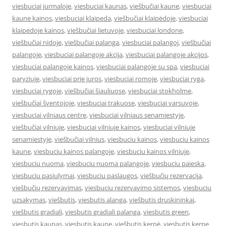
viesbuciai jurmaloje
,
viesbuciai kaunas
,
viešbučiai kaune
,
viesbuciai
kaune kainos
,
viesbuciai klaipeda
,
viešbučiai klaipėdoje
,
viesbuciai
klaipedoje kainos
,
viešbučiai lietuvoje
,
viesbuciai londone
,
viešbučiai nidoje
,
viešbučiai palanga
,
viesbuciai palangoj
,
viešbučiai
palangoje
,
viesbuciai palangoje akcija
,
viesbuciai palangoje akcijos
,
viesbuciai palangoje kainos
,
viesbuciai palangoje su spa
,
viesbuciai
paryziuje
,
viesbuciai prie juros
,
viesbuciai romoje
,
viesbuciai ryga
,
viesbuciai rygoje
,
viešbučiai šiauliuose
,
viesbuciai stokholme
,
viešbučiai šventojoje
,
viesbuciai trakuose
,
viesbuciai varsuvoje
,
viesbuciai vilniaus centre
,
viesbuciai vilniaus senamiestyje
,
viešbučiai vilniuje
,
viesbuciai vilniuje kainos
,
viesbuciai vilniuje
senamiestyje
,
viešbučiai vilnius
,
viesbuciu kainos
,
viesbuciu kainos
kaune
,
viesbuciu kainos palangoje
,
viesbuciu kainos vilniuje
,
viesbuciu nuoma
,
viesbuciu nuoma palangoje
,
viesbuciu paieska
,
viesbuciu pasiulymai
,
viesbuciu paslaugos
,
viešbučių rezervacija
,
viešbučių rezervavimas
,
viesbuciu rezervavimo sistemos
,
viesbuciu
uzsakymas
,
viešbutis
,
viesbutis alanga
,
viešbutis druskininkai
,
viešbutis gradiali
,
viesbutis gradiali palanga
,
viesbutis green
,
viesbutis kaunas
,
viesbutis kaune
,
viešbutis kerpė
,
viesbutis kerpe