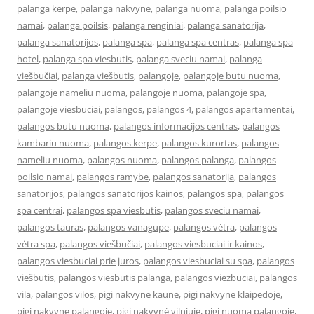
palanga kerpe
,
palanga nakvyne
,
palanga nuoma
,
palanga poilsio
namai
,
palanga poilsis
,
palanga renginiai
,
palanga sanatorija
,
palanga sanatorijos
,
palanga spa
,
palanga spa centras
,
palanga spa
hotel
,
palanga spa viesbutis
,
palanga sveciu namai
,
palanga
viešbučiai
,
palanga viešbutis
,
palangoje
,
palangoje butu nuoma
,
palangoje nameliu nuoma
,
palangoje nuoma
,
palangoje spa
,
palangoje viesbuciai
,
palangos
,
palangos 4
,
palangos apartamentai
,
palangos butu nuoma
,
palangos informacijos centras
,
palangos
kambariu nuoma
,
palangos kerpe
,
palangos kurortas
,
palangos
nameliu nuoma
,
palangos nuoma
,
palangos palanga
,
palangos
poilsio namai
,
palangos ramybe
,
palangos sanatorija
,
palangos
sanatorijos
,
palangos sanatorijos kainos
,
palangos spa
,
palangos
spa centrai
,
palangos spa viesbutis
,
palangos sveciu namai
,
palangos tauras
,
palangos vanagupe
,
palangos vėtra
,
palangos
vėtra spa
,
palangos viešbučiai
,
palangos viesbuciai ir kainos
,
palangos viesbuciai prie juros
,
palangos viesbuciai su spa
,
palangos
viešbutis
,
palangos viesbutis palanga
,
palangos viezbuciai
,
palangos
vila
,
palangos vilos
,
pigi nakvyne kaune
,
pigi nakvyne klaipedoje
,
pigi nakvyne palangoje
,
pigi nakvynė vilniuje
,
pigi nuoma palangoje
,