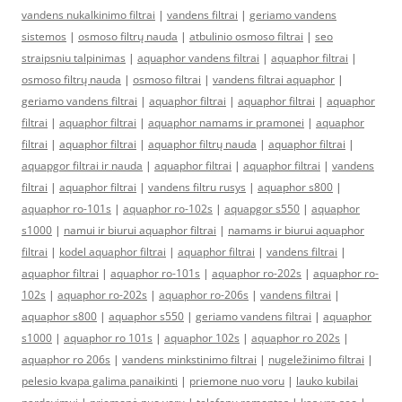
vandens nukalkinimo filtrai
|
vandens filtrai
|
geriamo vandens
sistemos
|
osmoso filtrų nauda
|
atbulinio osmoso filtrai
|
seo
straipsniu talpinimas
|
aquaphor vandens filtrai
|
aquaphor filtrai
|
osmoso filtrų nauda
|
osmoso filtrai
|
vandens filtrai aquaphor
|
geriamo vandens filtrai
|
aquaphor filtrai
|
aquaphor filtrai
|
aquaphor
filtrai
|
aquaphor filtrai
|
aquaphor namams ir pramonei
|
aquaphor
filtrai
|
aquaphor filtrai
|
aquaphor filtrų nauda
|
aquaphor filtrai
|
aquapgor filtrai ir nauda
|
aquaphor filtrai
|
aquaphor filtrai
|
vandens
filtrai
|
aquaphor filtrai
|
vandens filtru rusys
|
aquaphor s800
|
aquaphor ro-101s
|
aquaphor ro-102s
|
aquapgor s550
|
aquaphor
s1000
|
namui ir biurui aquaphor filtrai
|
namams ir biurui aquaphor
filtrai
|
kodel aquaphor filtrai
|
aquaphor filtrai
|
vandens filtrai
|
aquaphor filtrai
|
aquaphor ro-101s
|
aquaphor ro-202s
|
aquaphor ro-
102s
|
aquaphor ro-202s
|
aquaphor ro-206s
|
vandens filtrai
|
aquaphor s800
|
aquaphor s550
|
geriamo vandens filtrai
|
aquaphor
s1000
|
aquaphor ro 101s
|
aquaphor 102s
|
aquaphor ro 202s
|
aquaphor ro 206s
|
vandens minkstinimo filtrai
|
nugeležinimo filtrai
|
pelesio kvapa galima panaikinti
|
priemone nuo voru
|
lauko kubilai