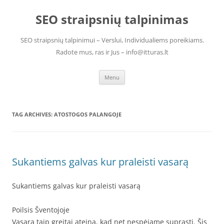
Skip
to
SEO straipsnių talpinimas
content
SEO straipsnių talpinimui – Verslui, Individualiems poreikiams.
Radote mus, ras ir Jus – info@itturas.lt
Menu
TAG ARCHIVES:
ATOSTOGOS PALANGOJE
Sukantiems galvas kur praleisti vasarą
Sukantiems galvas kur praleisti vasarą
Poilsis Šventojoje
Vasara taip greitai ateina, kad net nespėjame suprasti. Šis