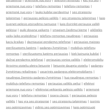
pardavimui
|
priemonė nuo vorų
|
telefonų remontas
|
kas yra seo
|
priemone nuo voru
|
telefonų remontas
|
telefonų remontas
|
priemonė nuo vorų
|
lauko kubilai pardavimui
|
seo straipsniu
talpinimas
|
geriausias pelėsio valiklis
|
seo straipsniu talpinimas
|
kaip
isvengti pelesio atsiradimo namuose
|
kaip išsirinkti geriausią valiklį
pelėsiui
|
puiki dovana vaikams
|
smagiam žaidimui kieme
|
aikštelės
vaikų laiko praleidimui
|
telefonų remontas naudingas
|
geriausias
kaciu kraikas
|
dazniausiai gendantys telefonai
|
geriausias maistas
sterilizuotoms katėms
|
padangų žymėjimas
|
mobiliųjų telefonų
remontas
|
sterilizuotoms katėms geriausias
|
kiek kainuoja kubilai
|
dažnai gendantys telefonai
|
geriausias vonios valiklis
|
elektromobiliu
ikrovimo stoteliu pletra lietuvoje
|
lietuvoje daugeja stoteliu
|
padangų
žymėjimas reikalingas
|
vasarinės padangos elektromobiliams
|
naudingas žieminių padangų žymėjimas
|
kuo naudingas remontas
|
mobiliųjų telefonų remontas
|
geriausias valiklis peliui
|
efektyvi
priemone nuo voru
|
efektyviai veikiantis pelėsio valiklis
|
priemonė
nuo vorų
|
telefonų remontas
|
josera classic
|
geriausias pelesio
valiklis
|
kas yra seo straipsniai
|
seo straipsniu talpinimas
|
isorinis
seo optimizavimas
|
vidinis seo optimizavimas
|
kaip optimizuoti