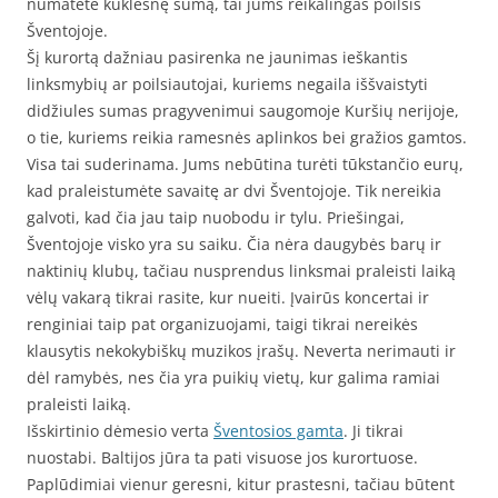
numatėte kuklesnę sumą, tai jums reikalingas poilsis
Šventojoje.
Šį kurortą dažniau pasirenka ne jaunimas ieškantis
linksmybių ar poilsiautojai, kuriems negaila iššvaistyti
didžiules sumas pragyvenimui saugomoje Kuršių nerijoje,
o tie, kuriems reikia ramesnės aplinkos bei gražios gamtos.
Visa tai suderinama. Jums nebūtina turėti tūkstančio eurų,
kad praleistumėte savaitę ar dvi Šventojoje. Tik nereikia
galvoti, kad čia jau taip nuobodu ir tylu. Priešingai,
Šventojoje visko yra su saiku. Čia nėra daugybės barų ir
naktinių klubų, tačiau nusprendus linksmai praleisti laiką
vėlų vakarą tikrai rasite, kur nueiti. Įvairūs koncertai ir
renginiai taip pat organizuojami, taigi tikrai nereikės
klausytis nekokybiškų muzikos įrašų. Neverta nerimauti ir
dėl ramybės, nes čia yra puikių vietų, kur galima ramiai
praleisti laiką.
Išskirtinio dėmesio verta
Šventosios gamta
. Ji tikrai
nuostabi. Baltijos jūra ta pati visuose jos kurortuose.
Paplūdimiai vienur geresni, kitur prastesni, tačiau būtent