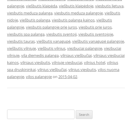
palangoje
,
viešbutis klaipėda
,
viešbutis klaipėdoje
,
viesbutis lietuva
,
viesbutis meduza palanga
,
viesbutis meduza palangoje
,
viešbutis
nidoje
,
viešbutis palanga
,
viesbutis palanga kainos
,
viešbutis
palangoje
,
viesbutis palangoje prie juros
,
viesbutis prie juros
,
viesbutis spa palanga
,
viesbutis sventoji
,
viesbutis sventojoje
,
viesbutis tauras
,
viešbutis vanagupė
,
viešbutis vanagupė palangoje
,
viešbutis vilniuje
,
viešbutis vilnius
,
viezbuciai palangoje
,
viezbuciai
vilniuje
,
vila diemedis palanga
,
vilniaus viešbučiai
,
vilniaus viesbuciai
kainos
,
vilniaus viesbutis
,
vilniuje viesbuciai
,
vilnius hotel
,
vilnius
spa druskininkai
,
vilnius viešbučiai
,
vilnius viesbutis
,
vilos nuoma
palangoje
,
vilos palangoje
on
2015-04-02
.
Search
for: