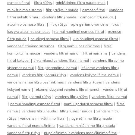
osmoso filtrai
|
filtrų rūšys
|
minkštinimo filtrų naudojimas
|
minkštinimo sistema
|
filtrų rūšys ir nauda
|
osmoso filtrai
|
vandens
filtrai nukalkinimui
|
vandens filtrų nauda
|
osmoso filtrų nauda
|
atbulinio osmoso filtrai
|
filtrų rūšys
|
apie geriamo vandens filtrus
|
kas yra atbulinis osmosas
|
namui naudingi osmoso filtrai
|
osmoso
filtrų nauda
|
naudingi osmoso filtrai
|
kuo naudingi osmoso filtrai
|
vandens filtravimo sistemos
|
filtrų namui pasirinkimas
|
filtrai
komfortui namuose
|
vandens filtrai namui
|
filtrai namams
|
vandens
filtrai kokybei
|
tinkamiausi vandens filtrai namui
|
vandens filtravimo
sistemos namui
|
filtrų sprendimai namui
|
ieškome vandens filtrų
namui
|
vandens filtrų namui rūšys
|
vandens kokybei filtrai namui
|
vandens namui filtrų pasirinkimas
|
vandens filtrų rtūšys
|
vandens
kokybei name
|
rekomenduojami vandens filtrai namui
|
vandens filtrai
namui
|
filtrų namui rūšys
|
vandens filtrų rūšys
|
vandens filtrai namui
|
namui naudingi osmoso filtrai
|
namui geriausi osmoso filtrai
|
filtrai
namui
|
vandens filtrų nauda
|
filtrų rūšys ir nauda
|
vandens filtrų
rūšys
|
vandens minkštinimo filtrai
|
nugeležinimo filtrų nauda
|
vandens filtrai nugeležinimui
|
vandens minkštinimo filtrų nauda
|
vandens filtrų rūšys
|
nugeležinimo ir vandens monkštinimo filtrai
|