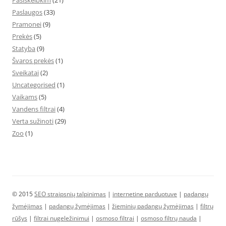
Pasiskelbkim
(21)
Paslaugos
(33)
Pramonei
(9)
Prekės
(5)
Statyba
(9)
Švaros prekės
(1)
Sveikatai
(2)
Uncategorised
(1)
Vaikams
(5)
Vandens filtrai
(4)
Verta sužinoti
(29)
Zoo
(1)
© 2015
SEO straipsnių talpinimas
|
internetine parduotuve
|
padangų
žymėjimas
|
padangų žymėjimas
|
žieminių padangų žymėjimas
|
filtrų
rūšys
|
filtrai nugeležinimui
|
osmoso filtrai
|
osmoso filtrų nauda
|