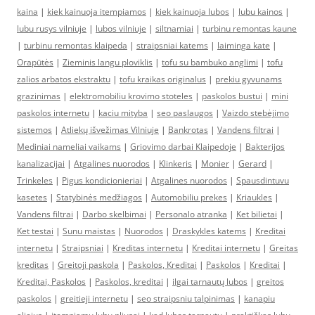
kaina
|
kiek kainuoja itempiamos
|
kiek kainuoja lubos
|
lubu kainos
|
lubu rusys vilniuje
|
lubos vilniuje
|
siltnamiai
|
turbinu remontas kaune
|
turbinu remontas klaipeda
|
straipsniai katems
|
laiminga kate
|
Orapūtės
|
Zieminis langu ploviklis
|
tofu su bambuko anglimi
|
tofu
zalios arbatos ekstraktu
|
tofu kraikas originalus
|
prekiu gyvunams
grazinimas
|
elektromobiliu krovimo stoteles
|
paskolos bustui
|
mini
paskolos internetu
|
kaciu mityba
|
seo paslaugos
|
Vaizdo stebėjimo
sistemos
|
Atliekų išvežimas Vilniuje
|
Bankrotas
|
Vandens filtrai
|
Mediniai nameliai vaikams
|
Griovimo darbai Klaipedoje
|
Bakterijos
kanalizacijai
|
Atgalines nuorodos
|
Klinkeris
|
Monier
|
Gerard
|
Trinkeles
|
Pigus kondicionieriai
|
Atgalines nuorodos
|
Spausdintuvu
kasetes
|
Statybinės medžiagos
|
Automobiliu prekes
|
Kriaukles
|
Vandens filtrai
|
Darbo skelbimai
|
Personalo atranka
|
Ket bilietai
|
Ket testai
|
Sunu maistas
|
Nuorodos
|
Draskykles katems
|
Kreditai
internetu
|
Straipsniai
|
Kreditas internetu
|
Kreditai internetu
|
Greitas
kreditas
|
Greitoji paskola
|
Paskolos, Kreditai
|
Paskolos
|
Kreditai
|
Kreditai, Paskolos
|
Paskolos, kreditai
|
ilgai tarnautų lubos
|
greitos
paskolos
|
greitieji internetu
|
seo straipsniu talpinimas
|
kanapiu