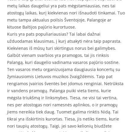
metų laikas daugeliui yra pats mėgstamiausias, nes tai
atostogų laikas, kurį kiekvienas nori išnaudoti tinkamai. Tuo
metu tampa aktualus poilsis Šventojoje, Palangoje ar
kituose Baltijos pajūrio kurortuose.
Kuris yra pats populiariausias? Tai labai dažnai
užduodamas klausimas, į kurį atsakyti nėra taip paprasta.
Kiekvienas iš mūsų turi skirtingus norus bei galimybes.
Galbūt vienam svarbios yra pramogos, tai jis rinksis
Palangą, kuri daugelio vadinama vasaros pajūrio sostine.
Ten vasaros metu organizuojama daugiausia koncertų su
žymiausiomis Lietuvos muzikos žvaigždėmis. Taip pat
rengiamos įvairios šventės bei įdomus renginiai. Netrūksta
ir vandens pramogų. Palanga puiki vieta tiems, kurie
mėgsta triukšmą ir linksmybes. Tiesa, ne visi tai vertina,
nes per atostogas nori ramesnės aplinkos, o ir pramogų
jiems nereikia tiek daug. Tuomet galima rinktis Nidą. Tai
tikrai yra išskirtinis kurortas. Tiesa, jis netiks tiems, kurie
nori taupių atostogų. Taigi, jei savo kelionių biudžete