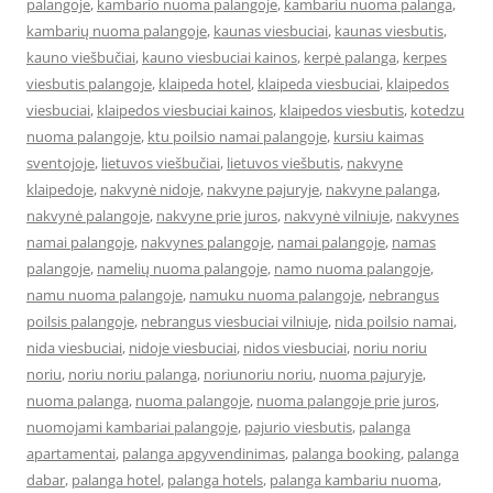
palangoje
,
kambario nuoma palangoje
,
kambariu nuoma palanga
,
kambarių nuoma palangoje
,
kaunas viesbuciai
,
kaunas viesbutis
,
kauno viešbučiai
,
kauno viesbuciai kainos
,
kerpė palanga
,
kerpes
viesbutis palangoje
,
klaipeda hotel
,
klaipeda viesbuciai
,
klaipedos
viesbuciai
,
klaipedos viesbuciai kainos
,
klaipedos viesbutis
,
kotedzu
nuoma palangoje
,
ktu poilsio namai palangoje
,
kursiu kaimas
sventojoje
,
lietuvos viešbučiai
,
lietuvos viešbutis
,
nakvyne
klaipedoje
,
nakvynė nidoje
,
nakvyne pajuryje
,
nakvyne palanga
,
nakvynė palangoje
,
nakvyne prie juros
,
nakvynė vilniuje
,
nakvynes
namai palangoje
,
nakvynes palangoje
,
namai palangoje
,
namas
palangoje
,
namelių nuoma palangoje
,
namo nuoma palangoje
,
namu nuoma palangoje
,
namuku nuoma palangoje
,
nebrangus
poilsis palangoje
,
nebrangus viesbuciai vilniuje
,
nida poilsio namai
,
nida viesbuciai
,
nidoje viesbuciai
,
nidos viesbuciai
,
noriu noriu
noriu
,
noriu noriu palanga
,
noriunoriu noriu
,
nuoma pajuryje
,
nuoma palanga
,
nuoma palangoje
,
nuoma palangoje prie juros
,
nuomojami kambariai palangoje
,
pajurio viesbutis
,
palanga
apartamentai
,
palanga apgyvendinimas
,
palanga booking
,
palanga
dabar
,
palanga hotel
,
palanga hotels
,
palanga kambariu nuoma
,