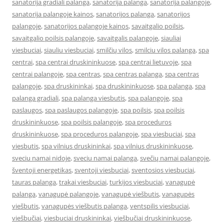
sanatorija gradiali palanga
,
sanatorija palanga
,
sanatorija palangoje
,
sanatorija palangoje kainos
,
sanatorijos palanga
,
sanatorijos
palangoje
,
sanatorijos palangoje kainos
,
savaitgalio poilsis
,
savaitgalio poilsis palangoje
,
savaitgalis palangoje
,
siauliai
viesbuciai
,
siauliu viesbuciai
,
smilčių vilos
,
smilciu vilos palanga
,
spa
centrai
,
spa centrai druskininkuose
,
spa centrai lietuvoje
,
spa
centrai palangoje
,
spa centras
,
spa centras palanga
,
spa centras
palangoje
,
spa druskininkai
,
spa druskininkuose
,
spa palanga
,
spa
palanga gradiali
,
spa palanga viesbutis
,
spa palangoje
,
spa
paslaugos
,
spa paslaugos palangoje
,
spa poilsis
,
spa poilsis
druskininkuose
,
spa poilsis palangoje
,
spa proceduros
druskininkuose
,
spa proceduros palangoje
,
spa viesbuciai
,
spa
viesbutis
,
spa vilnius druskininkai
,
spa vilnius druskininkuose
,
sveciu namai nidoje
,
sveciu namai palanga
,
svečių namai palangoje
,
šventoji energetikas
,
sventoji viesbuciai
,
sventosios viesbuciai
,
tauras palanga
,
trakai viesbuciai
,
turkijos viesbuciai
,
vanagupė
palanga
,
vanagupė palangoje
,
vanagupė viešbutis
,
vanagupės
viešbutis
,
vanagupės viešbutis palanga
,
ventspilis viesbuciai
,
viešbučiai
,
viesbuciai druskininkai
,
viešbučiai druskininkuose
,