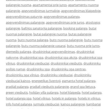
palangoje nuoma
,
apartamentai prie juros
,
apartamentų nuoma
palangoje
,
apgyvendinimas jurmaloje
,
apgyvendinimas klaipedoje
,
apgyvendinimas pajuryje
,
apgyvendinimas palanga
,
apgyvendinimas palangoje
,
apgyvendinimas prie juros
,
atostogos
palangoje
,
baltijos sanatorija palangoje
,
booking palanga
,
butai
nuomai palangoje
,
butai palangoje nuoma
,
butas palangoje
nuoma
,
buto nuoma palanga
,
buto nuoma palangoje
,
butų nuoma
palangoje
,
butu nuoma palangoje vasarai
,
butu nuoma prie juros
,
diemedis palanga
,
druskininkai apgyvendinimas
,
druskininkai
nakvyne
,
druskininkai spa
,
druskininkai spa akcija
,
druskininkai spa
vilnius
,
druskininkai viesbuciai
,
druskininkai viesbutis
,
druskininku
poilsio namai
,
druskininku spa
,
druskininku spa centras
,
druskininku spa vilnius
,
druskininku viesbuciai
,
druskininku
viesbuciai kainos
,
energetikas šventoji
,
gamanta hotel palanga
,
gradiali palanga
,
gradiali viesbutis palangoje
,
grand spa lietuva
,
green viesbutis
,
holiday villa palanga
,
hotel klaipeda
,
hotel palanga
,
hotel palanga spa
,
hotel vilnius
,
hotels in palanga
,
hotels in vilnius
,
info hotel palanga
,
jurmala viesbuciai
,
kainos palangoje
,
kambariai