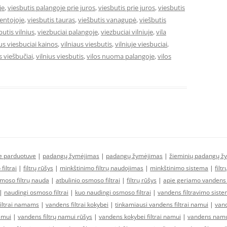
je
,
viesbutis palangoje prie juros
,
viesbutis prie juros
,
viesbutis
ventojoje
,
viesbutis tauras
,
viešbutis vanagupė
,
viešbutis
butis vilnius
,
viezbuciai palangoje
,
viezbuciai vilniuje
,
vila
aus viesbuciai kainos
,
vilniaus viesbutis
,
vilniuje viesbuciai
,
s viešbučiai
,
vilnius viesbutis
,
vilos nuoma palangoje
,
vilos
ne parduotuve
|
padangų žymėjimas
|
padangų žymėjimas
|
žieminių padangų ž
filtrai
|
filtrų rūšys
|
minkštinimo filtrų naudojimas
|
minkštinimo sistema
|
filt
moso filtrų nauda
|
atbulinio osmoso filtrai
|
filtrų rūšys
|
apie geriamo vandens f
|
naudingi osmoso filtrai
|
kuo naudingi osmoso filtrai
|
vandens filtravimo sist
filtrai namams
|
vandens filtrai kokybei
|
tinkamiausi vandens filtrai namui
|
vand
amui
|
vandens filtrų namui rūšys
|
vandens kokybei filtrai namui
|
vandens namui