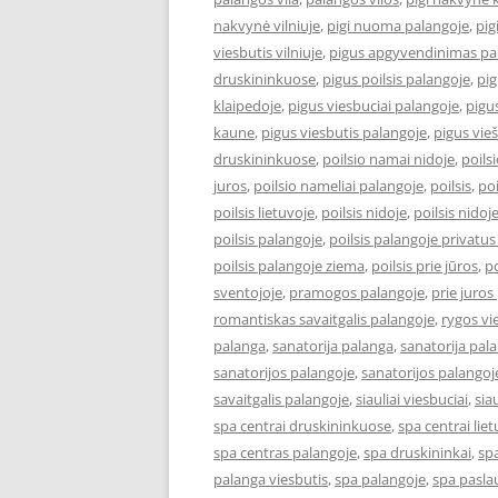
nakvynė vilniuje
,
pigi nuoma palangoje
,
pig
viesbutis vilniuje
,
pigus apgyvendinimas pa
druskininkuose
,
pigus poilsis palangoje
,
pig
klaipedoje
,
pigus viesbuciai palangoje
,
pigus
kaune
,
pigus viesbutis palangoje
,
pigus vieš
druskininkuose
,
poilsio namai nidoje
,
poils
juros
,
poilsio nameliai palangoje
,
poilsis
,
poi
poilsis lietuvoje
,
poilsis nidoje
,
poilsis nidoj
poilsis palangoje
,
poilsis palangoje privatus
poilsis palangoje ziema
,
poilsis prie jūros
,
po
sventojoje
,
pramogos palangoje
,
prie juros
romantiskas savaitgalis palangoje
,
rygos vi
palanga
,
sanatorija palanga
,
sanatorija pal
sanatorijos palangoje
,
sanatorijos palangoj
savaitgalis palangoje
,
siauliai viesbuciai
,
sia
spa centrai druskininkuose
,
spa centrai lie
spa centras palangoje
,
spa druskininkai
,
sp
palanga viesbutis
,
spa palangoje
,
spa pasla