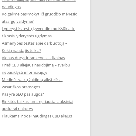
naudingas
Ko galime pasimokyti iš gruodžio mėnesio
atsargų valdyme?
Lyderystės testų įgyvendinimo iššūkiai ir
tikrasis lyderystės ugdymas
Asmenybės testas apie darbuotoją –
Kokią naudą jis teikia?
Vidaus durys ir rankenos – dizainas
Prieš CBD aliejaus naudojimą – svarbu
nepasiklysti informacijoje
Medinės vaikų žaidimų aikštelės –
vasariškos pramogos
Kas yra SEO paslaugos?
Rinkitės tai kas Jums geriausia- auksiniai
auskarai rinkutės
Plaukams ir odai naudingas CBD aliejus