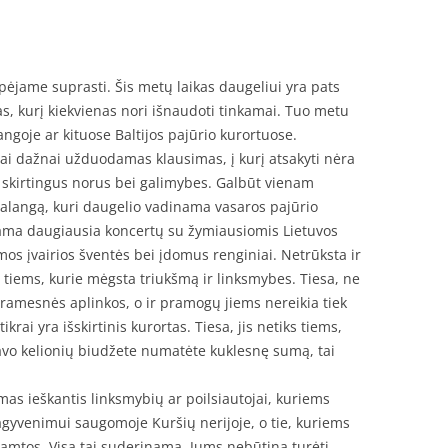
ą
spėjame suprasti. Šis metų laikas daugeliui yra pats
s, kurį kiekvienas nori išnaudoti tinkamai. Tuo metu
angoje ar kituose Baltijos pajūrio kurortuose.
bai dažnai užduodamas klausimas, į kurį atsakyti nėra
i skirtingus norus bei galimybes. Galbūt vienam
 Palangą, kuri daugelio vadinama vasaros pajūrio
ama daugiausia koncertų su žymiausiomis Lietuvos
os įvairios šventės bei įdomus renginiai. Netrūksta ir
tiems, kurie mėgsta triukšmą ir linksmybes. Tiesa, ne
i ramesnės aplinkos, o ir pramogų jiems nereikia tiek
krai yra išskirtinis kurortas. Tiesa, jis netiks tiems,
 savo kelionių biudžete numatėte kuklesnę sumą, tai
as ieškantis linksmybių ar poilsiautojai, kuriems
agyvenimui saugomoje Kuršių nerijoje, o tie, kuriems
gamtos. Visa tai suderinama. Jums nebūtina turėti