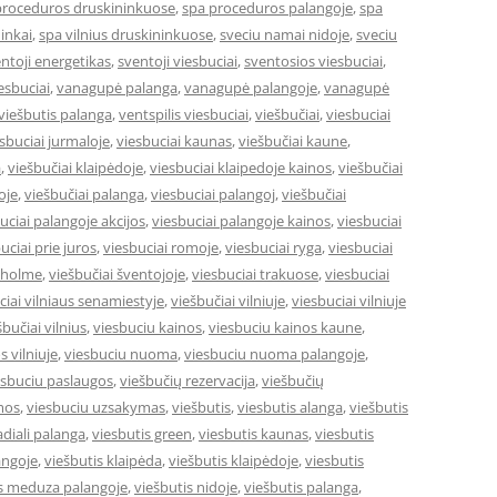
proceduros druskininkuose
,
spa proceduros palangoje
,
spa
ninkai
,
spa vilnius druskininkuose
,
sveciu namai nidoje
,
sveciu
ntoji energetikas
,
sventoji viesbuciai
,
sventosios viesbuciai
,
iesbuciai
,
vanagupė palanga
,
vanagupė palangoje
,
vanagupė
iešbutis palanga
,
ventspilis viesbuciai
,
viešbučiai
,
viesbuciai
sbuciai jurmaloje
,
viesbuciai kaunas
,
viešbučiai kaune
,
a
,
viešbučiai klaipėdoje
,
viesbuciai klaipedoje kainos
,
viešbučiai
oje
,
viešbučiai palanga
,
viesbuciai palangoj
,
viešbučiai
uciai palangoje akcijos
,
viesbuciai palangoje kainos
,
viesbuciai
uciai prie juros
,
viesbuciai romoje
,
viesbuciai ryga
,
viesbuciai
okholme
,
viešbučiai šventojoje
,
viesbuciai trakuose
,
viesbuciai
ciai vilniaus senamiestyje
,
viešbučiai vilniuje
,
viesbuciai vilniuje
šbučiai vilnius
,
viesbuciu kainos
,
viesbuciu kainos kaune
,
s vilniuje
,
viesbuciu nuoma
,
viesbuciu nuoma palangoje
,
esbuciu paslaugos
,
viešbučių rezervacija
,
viešbučių
mos
,
viesbuciu uzsakymas
,
viešbutis
,
viesbutis alanga
,
viešbutis
adiali palanga
,
viesbutis green
,
viesbutis kaunas
,
viesbutis
angoje
,
viešbutis klaipėda
,
viešbutis klaipėdoje
,
viesbutis
is meduza palangoje
,
viešbutis nidoje
,
viešbutis palanga
,