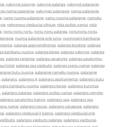
oje
,
nakvyne pajuryje
,
nakvyne palanga
,
nakvynė palangoje
,
nes namai palangoje
,
nakvynes palangoje
,
namai palangoje
,
e
,
namo nuoma palangoje
,
namu nuoma palangoje
,
namuku
goje
,
nebrangus viesbuciai vilniuje
,
nida poilsio namai
,
nida
ai
,
noriu noriu noriu
,
noriu noriu palanga
,
noriunoriu noriu
,
langoje
,
nuoma palangoje prie juros
,
nuomojami kambariai
amentai
,
palanga apgyvendinimas
,
palanga booking
,
palanga
ga kambariu nuoma
,
palanga kerpe
,
palanga nakvyne
,
palanga
sis
,
palanga renginiai
,
palanga sanatorija
,
palanga sanatorijos
,
spa hotel
,
palanga spa viesbutis
,
palanga sveciu namai
,
palanga
langoje butu nuoma
,
palangoje nameliu nuoma
,
palangoje
,
palangos
,
palangos 4
,
palangos apartamentai
,
palangos butu
angos kambariu nuoma
,
palangos kerpe
,
palangos kurortas
,
a
,
palangos palanga
,
palangos poilsio namai
,
palangos ramybe
,
palangos sanatorijos kainos
,
palangos spa
,
palangos spa
veciu namai
,
palangos tauras
,
palangos vanagupe
,
palangos
iai
,
palangos viesbuciai ir kainos
,
palangos viesbuciai prie
viešbutis
,
palangos viesbutis palanga
,
palangos viezbuciai
,
 kaune
,
pigi nakvyne klaipedoje
,
pigi nakvyne palangoje
,
pigi