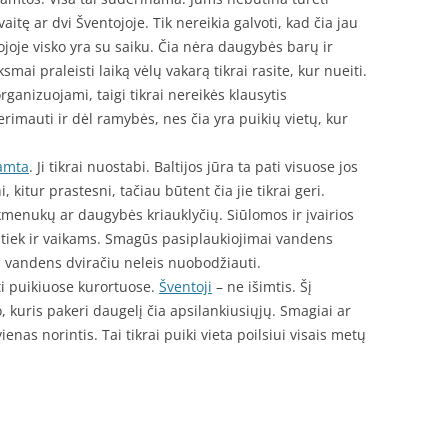
itę ar dvi Šventojoje. Tik nereikia galvoti, kad čia jau
ojoje visko yra su saiku. Čia nėra daugybės barų ir
mai praleisti laiką vėlų vakarą tikrai rasite, kur nueiti.
organizuojami, taigi tikrai nereikės klausytis
imauti ir dėl ramybės, nes čia yra puikių vietų, kur
amta
. Ji tikrai nuostabi. Baltijos jūra ta pati visuose jos
kitur prastesni, tačiau būtent čia jie tikrai geri.
kmenukų ar daugybės kriauklyčių. Siūlomos ir įvairios
iek ir vaikams. Smagūs pasiplaukiojimai vandens
 vandens dviračiu neleis nuobodžiauti.
oti puikiuose kurortuose.
Šventoji
– ne išimtis. Šį
, kuris pakeri daugelį čia apsilankiusiųjų. Smagiai ar
ienas norintis. Tai tikrai puiki vieta poilsiui visais metų