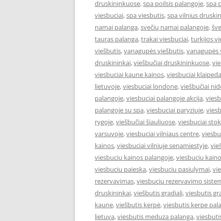
druskininkuose
,
spa poilsis palangoje
,
spa 
viesbuciai
,
spa viesbutis
,
spa vilnius druski
namai palanga
,
svečių namai palangoje
,
šve
tauras palanga
,
trakai viesbuciai
,
turkijos v
viešbutis
,
vanagupės viešbutis
,
vanagupės v
druskininkai
,
viešbučiai druskininkuose
,
vie
viesbuciai kaune kainos
,
viesbuciai klaiped
lietuvoje
,
viesbuciai londone
,
viešbučiai nid
palangoje
,
viesbuciai palangoje akcija
,
viesb
palangoje su spa
,
viesbuciai paryziuje
,
viesb
rygoje
,
viešbučiai šiauliuose
,
viesbuciai st
varsuvoje
,
viesbuciai vilniaus centre
,
viesbu
kainos
,
viesbuciai vilniuje senamiestyje
,
vie
viesbuciu kainos palangoje
,
viesbuciu kaino
viesbuciu paieska
,
viesbuciu pasiulymai
,
vi
rezervavimas
,
viesbuciu rezervavimo siste
druskininkai
,
viešbutis gradiali
,
viesbutis gr
kaune
,
viešbutis kerpė
,
viesbutis kerpe pal
lietuva
,
viesbutis meduza palanga
,
viesbut