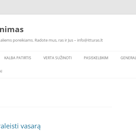
inimas
ualiems poreikiams. Radote mus, ras ir Jus – info@itturas.lt
KALBA PATIRTIS
VERTA SUŽINOTI
PASISKELBKIM
GENERA
I
aleisti vasarą