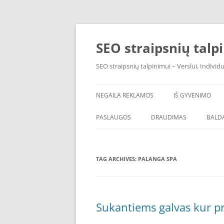
Skip
to
content
SEO straipsnių talp
SEO straipsnių talpinimui – Verslui, Individ
NEGAILA REKLAMOS
IŠ GYVENIMO
PASLAUGOS
DRAUDIMAS
BALDA
TAG ARCHIVES:
PALANGA SPA
Sukantiems galvas kur pr