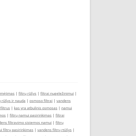
ymėjimas
|
filtrų rūšys
|
filtrai nugeležinimui
|
rų rūšys ir nauda
|
osmoso filtrai
|
vandens
iltrus
|
kas yra atbulinis osmosas
|
namui
emos
|
filtrų namui pasirinkimas
|
filtrai
ens filtravimo sistemos namui
|
filtrų
 filtrų pasirinkimas
|
vandens filtrų rtūšys
|