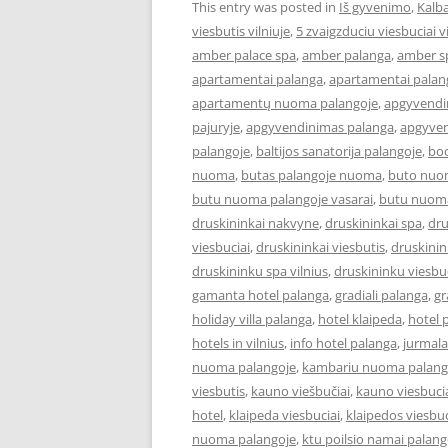
This entry was posted in
Iš gyvenimo
,
Kalba
viesbutis vilniuje
,
5 zvaigzduciu viesbuciai vi
amber palace spa
,
amber palanga
,
amber s
apartamentai palanga
,
apartamentai palan
apartamentų nuoma palangoje
,
apgyvendi
pajuryje
,
apgyvendinimas palanga
,
apgyven
palangoje
,
baltijos sanatorija palangoje
,
boo
nuoma
,
butas palangoje nuoma
,
buto nuo
butu nuoma palangoje vasarai
,
butu nuoma
druskininkai nakvyne
,
druskininkai spa
,
dru
viesbuciai
,
druskininkai viesbutis
,
druskinin
druskininku spa vilnius
,
druskininku viesbuc
gamanta hotel palanga
,
gradiali palanga
,
gr
holiday villa palanga
,
hotel klaipeda
,
hotel 
hotels in vilnius
,
info hotel palanga
,
jurmala
nuoma palangoje
,
kambariu nuoma palan
viesbutis
,
kauno viešbučiai
,
kauno viesbucia
hotel
,
klaipeda viesbuciai
,
klaipedos viesbuc
nuoma palangoje
,
ktu poilsio namai palang