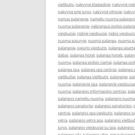
viešbutis
,
nakvyne klaipedoje
,
nakvynė nid
nakvyne prie juros
,
nakvynė vilniuje
,
nakvy
namas palangoje
,
namelių nuoma palangoj
nuoma palangoje
,
nebrangus poilsis palan
viesbuciai
,
nidoje viesbuciai
,
nidos viesbuci
nuoma pajuryje
,
nuoma palanga
,
nuoma pa
palangoje
,
pajurio viesbutis
,
palanga apart
dabar
,
palanga hotel
,
palanga hotels
,
palan
nuoma
,
palanga poilsio namai
,
palanga poil
palanga spa
,
palanga spa centras
,
palanga 
viešbučiai
,
palanga viešbutis
,
palangoje
,
pa
nuoma
,
palangoje spa
,
palangoje viesbuciai
nuoma
,
palangos informacijos centras
,
pal
palangos nameliu nuoma
,
palangos nuom
palangos sanatorija
,
palangos sanatorijos
,
centrai
,
palangos spa viesbutis
,
palangos s
vėtra
,
palangos vėtra spa
,
palangos viešbuč
juros
,
palangos viesbuciai su spa
,
palangos 
palangos vila
,
palangos vilos
,
pigi nakvyne