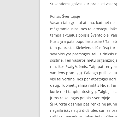
Sukantiems galvas kur praleisti vasar
Poilsis Šventojoje
Vasara taip greitai ateina, kad net ne
mėgstamiausias, nes tai atostogų laika
tampa aktualus poilsis Šventojoje, Pal
Kuris yra pats populiariausias? Tai la
taip paprasta. Kiekvienas iš mūsų tur
svarbios yra pramogos, tai jis rinksis
sostine. Ten vasaros metu organizuoj
muzikos žvaigždėmis. Taip pat rengiam
vandens pramogų. Palanga puiki vieta 
visi tai vertina, nes per atostogas nor
daug. Tuomet galima rinktis Nidą. Tai ti
kurie nori taupių atostogų. Taigi, jei
jums reikalingas poilsis Šventojoje.
Šį kurortą dažniau pasirenka ne jaunim
negaila iššvaistyti didžiules sumas pr
reikia ramesnės aplinkos bei gražios 