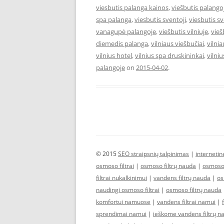
viesbutis palanga kainos
,
viešbutis palango
spa palanga
,
viesbutis sventoji
,
viesbutis s
vanagupė palangoje
,
viešbutis vilniuje
,
vieš
diemedis palanga
,
vilniaus viešbučiai
,
vilni
vilnius hotel
,
vilnius spa druskininkai
,
vilniu
palangoje
on
2015-04-02
.
© 2015
SEO straipsnių talpinimas
|
interneti
osmoso filtrai
|
osmoso filtrų nauda
|
osmoso 
filtrai nukalkinimui
|
vandens filtrų nauda
|
os
naudingi osmoso filtrai
|
osmoso filtrų nauda
komfortui namuose
|
vandens filtrai namui
|
sprendimai namui
|
ieškome vandens filtrų n