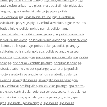
iausi viesbuciai kaune
,
pigiausi viesbuciai vilniuje
,
pigiausias
langoje
,
pigus kambariai palangoje
,
pigus poilsis
us viesbuciai
,
pigus viesbuciai kaune
,
pigus viesbuciai
 viesbuciai paryziuje
,
pigūs viešbučiai vilniuje
,
pigus viesbutis
butis vilniuje
,
poilsio
,
poilsio namai
,
poilsio namai
io namai palanga
,
poilsio namai palangoje
,
poilsio namai prie
lsis druskininkuose
,
poilsis druskininkuose spa
,
poilsis dviems
,
e kainos
,
poilsis pajūryje
,
poilsis palanga
,
poilsis palangoj
,
 sektorius
,
poilsis palangoje spa
,
poilsis palangoje su spa
,
ilsis prie juros palangoje
,
poilsis spa
,
poilsis su nakvyne
,
poilsis
 palanga
,
prie parko viesbutis palanga
,
priejuros.lt palanga
,
esbuciai
,
sabonio viesbutis palangoje
,
sanatorija gradiali
angoje
,
sanatorija palangoje kainos
,
sanatorijos palanga
,
e kainos
,
savaitgalio poilsis
,
savaitgalio poilsis palangoje
,
uliu viesbuciai
,
smilčių vilos
,
smilciu vilos palanga
,
spa centrai
,
tuvoje
,
spa centrai palangoje
,
spa centras
,
spa centras palanga
,
a druskininkuose
,
spa palanga
,
spa palanga gradiali
,
spa
ugos
,
spa paslaugos palangoje
,
spa poilsis
,
spa poilsis