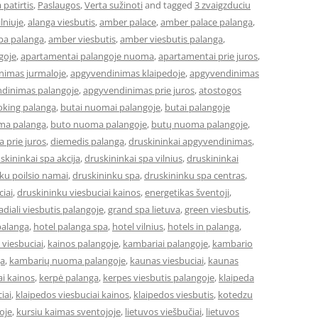
 patirtis
,
Paslaugos
,
Verta sužinoti
and tagged
3 zvaigzduciu
lniuje
,
alanga viesbutis
,
amber palace
,
amber palace palanga
,
pa palanga
,
amber viesbutis
,
amber viesbutis palanga
,
goje
,
apartamentai palangoje nuoma
,
apartamentai prie juros
,
nimas jurmaloje
,
apgyvendinimas klaipedoje
,
apgyvendinimas
dinimas palangoje
,
apgyvendinimas prie juros
,
atostogos
king palanga
,
butai nuomai palangoje
,
butai palangoje
ma palanga
,
buto nuoma palangoje
,
butų nuoma palangoje
,
 prie juros
,
diemedis palanga
,
druskininkai apgyvendinimas
,
skininkai spa akcija
,
druskininkai spa vilnius
,
druskininkai
ku poilsio namai
,
druskininku spa
,
druskininku spa centras
,
iai
,
druskininku viesbuciai kainos
,
energetikas šventoji
,
adiali viesbutis palangoje
,
grand spa lietuva
,
green viesbutis
,
palanga
,
hotel palanga spa
,
hotel vilnius
,
hotels in palanga
,
 viesbuciai
,
kainos palangoje
,
kambariai palangoje
,
kambario
ga
,
kambarių nuoma palangoje
,
kaunas viesbuciai
,
kaunas
i kainos
,
kerpė palanga
,
kerpes viesbutis palangoje
,
klaipeda
iai
,
klaipedos viesbuciai kainos
,
klaipedos viesbutis
,
kotedzu
oje
,
kursiu kaimas sventojoje
,
lietuvos viešbučiai
,
lietuvos