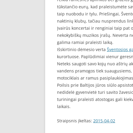
tūkstančio eurų, kad praleistumėte sava
taip nuobodu ir tylu. Priešingai, Švent
naktinių klubų, tačiau nusprendus links
Įvairūs koncertai ir renginiai taip pat 
nekokybiškų muzikos įrašų. Neverta ner
galima ramiai praleisti laiką.
Išskirtinio dėmesio verta
Šventosios g
kurortuose. Paplūdimiai vienur geresni, 
Neteks saugoti savo kojų nuo aštrių a
vandens pramogos tiek suaugusiems, t
motociklais ar ramus pasiplaukiojimas
Poilsis prie Baltijos jūros siūlo apsist
nedidelė gyvenvietė turi savito žavesio
turiningai praleisti atostogas gali kiekv
laikais.
Straipsnis įkeltas:
2015-04-02