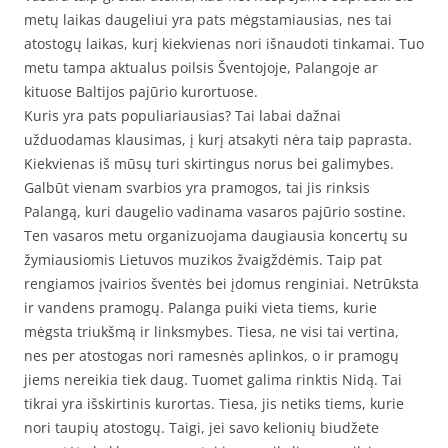
metų laikas daugeliui yra pats mėgstamiausias, nes tai
atostogų laikas, kurį kiekvienas nori išnaudoti tinkamai. Tuo
metu tampa aktualus poilsis Šventojoje, Palangoje ar
kituose Baltijos pajūrio kurortuose.
Kuris yra pats populiariausias? Tai labai dažnai
užduodamas klausimas, į kurį atsakyti nėra taip paprasta.
Kiekvienas iš mūsų turi skirtingus norus bei galimybes.
Galbūt vienam svarbios yra pramogos, tai jis rinksis
Palangą, kuri daugelio vadinama vasaros pajūrio sostine.
Ten vasaros metu organizuojama daugiausia koncertų su
žymiausiomis Lietuvos muzikos žvaigždėmis. Taip pat
rengiamos įvairios šventės bei įdomus renginiai. Netrūksta
ir vandens pramogų. Palanga puiki vieta tiems, kurie
mėgsta triukšmą ir linksmybes. Tiesa, ne visi tai vertina,
nes per atostogas nori ramesnės aplinkos, o ir pramogų
jiems nereikia tiek daug. Tuomet galima rinktis Nidą. Tai
tikrai yra išskirtinis kurortas. Tiesa, jis netiks tiems, kurie
nori taupių atostogų. Taigi, jei savo kelionių biudžete