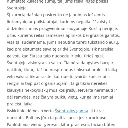
numatėte kuklesnę sumą, tai jums reikalingas poilsis
Šventojoje.
Šį kurortą dažniau pasirenka ne jaunimas ieškantis
linksmybių ar poilsiautojai, kuriems negaila iššvaistyti
didžiules sumas pragyvenimui saugomoje Kuršių nerijoje,
o tie, kuriems reikia ramesnės aplinkos bei gražios gamtos.
Visa tai suderinama. Jums nebūtina turėti tūkstančio eurų,
kad praleistumėte savaitę ar dvi Šventojoje. Tik nereikia
galvoti, kad čia jau taip nuobodu ir tylu. Priešingai,
Šventojoje visko yra su saiku. Čia nėra daugybės barų ir
naktinių klubų, tačiau nusprendus linksmai praleisti laiką
vėlų vakarą tikrai rasite, kur nueiti. Įvairūs koncertai ir
renginiai taip pat organizuojami, taigi tikrai nereikės
klausytis nekokybiškų muzikos įrašų. Neverta nerimauti ir
dėl ramybės, nes čia yra puikių vietų, kur galima ramiai
praleisti laiką.
Išskirtinio dėmesio verta
Šventosios gamta
. Ji tikrai
nuostabi. Baltijos jūra ta pati visuose jos kurortuose.
Paplūdimiai vienur geresni, kitur prastesni, tačiau būtent