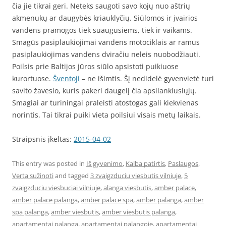
čia jie tikrai geri. Neteks saugoti savo kojų nuo aštrių
akmenukų ar daugybės kriauklyčių. Siūlomos ir įvairios
vandens pramogos tiek suaugusiems, tiek ir vaikams.
Smagūs pasiplaukiojimai vandens motociklais ar ramus
pasiplaukiojimas vandens dviračiu neleis nuobodžiauti.
Poilsis prie Baltijos jūros siūlo apsistoti puikiuose
kurortuose.
Šventoji
– ne išimtis. Šį nedidelė gyvenvietė turi
savito žavesio, kuris pakeri daugelį čia apsilankiusiųjų.
Smagiai ar turiningai praleisti atostogas gali kiekvienas
norintis. Tai tikrai puiki vieta poilsiui visais metų laikais.
Straipsnis įkeltas:
2015-04-02
This entry was posted in
Iš gyvenimo
,
Kalba patirtis
,
Paslaugos
,
Verta sužinoti
and tagged
3 zvaigzduciu viesbutis vilniuje
,
5
zvaigzduciu viesbuciai vilniuje
,
alanga viesbutis
,
amber palace
,
amber palace palanga
,
amber palace spa
,
amber palanga
,
amber
spa palanga
,
amber viesbutis
,
amber viesbutis palanga
,
apartamentai palanga
,
apartamentai palangoje
,
apartamentai