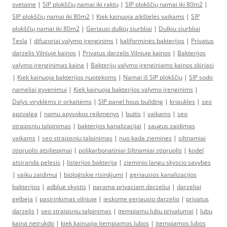
svetaine
|
SIP plokščių namai iki raktų
|
SIP plokščių namai iki 80m2
|
SIP plokščių namai iki 80m2
|
Kiek kainuoja aikštelės vaikams
|
SIP
plokščių namai iki 80m2
|
Geriausi dulkių siurbliai
|
Dulkiu siurbliai
Tesla
|
difuzoriai valymo įrenginims
|
kaliforminės bakterijos
|
Privatus
darzelis Vilniuje kainos
|
Privatus darzelis Vilniuje kainos
|
Bakterijos
valymo įrenginimas kaina
|
Bakterijų valymo įrenginiams kainos skiriasi
|
Kiek kainuoja bakterijos nuotekoms
|
Namai iš SIP plokščių
|
SIP sodo
nameliai gyvenimui
|
Kiek kainuoja bakterijos valymo įrenginims
|
Dalys viryklėms ir orkaitėms
|
SIP panel hous building
|
kriaukles
|
seo
apzvalga
|
namu apyvokos reikmenys
|
buitis
|
vaikams
|
seo
straipsniu talpinimas
|
bakterijos kanalizacijai
|
saugus zaidimas
vaikams
|
seo straipsniu talpinimas
|
nuo kada ziemines
|
siltnamiai
stipruolis atsiliepimai
|
polikarbonatiniai šiltnamiai stipruolis
|
kodel
atsiranda pelesis
|
listerijos bakterija
|
zieminio langu skyscio savybes
|
vaiku zaidimui
|
bioloģiskie risinājumi
|
geriausios kanalizacijos
bakterijos
|
adblue skystis
|
parama privaciam darzeliui
|
darzeliai
gelbeja
|
pasirinkimas vilniuje
|
ieskome geriausio darzelio
|
privatus
darzelis
|
seo straipsniu talpinimas
|
itempiamu lubu privalumai
|
lubu
kaina netrukdo
|
kiek kainuoja itempiamos lubos
|
itempiamos lubos