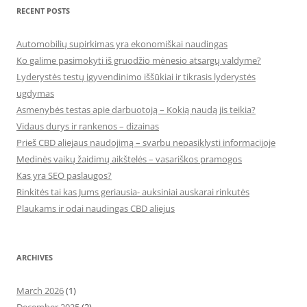
RECENT POSTS
Automobilių supirkimas yra ekonomiškai naudingas
Ko galime pasimokyti iš gruodžio mėnesio atsargų valdyme?
Lyderystės testų įgyvendinimo iššūkiai ir tikrasis lyderystės
ugdymas
Asmenybės testas apie darbuotoją – Kokią naudą jis teikia?
Vidaus durys ir rankenos – dizainas
Prieš CBD aliejaus naudojimą – svarbu nepasiklysti informacijoje
Medinės vaikų žaidimų aikštelės – vasariškos pramogos
Kas yra SEO paslaugos?
Rinkitės tai kas Jums geriausia- auksiniai auskarai rinkutės
Plaukams ir odai naudingas CBD aliejus
ARCHIVES
March 2026
(1)