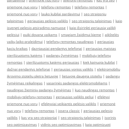
pardavimui
|
priemonė nuo vorų
|
telefonų remontas
|
kas yra seo
|
priemone nuo voru
|
telefonų remontas
|
telefonų remontas
|
priemonė nuo vorų
|
lauko kubilai pardavimui
|
seo straipsniu
talpinimas
|
geriausias pelėsio valiklis
|
seo straipsniu talpinimas
|
kaip
isvengti pelesio atsiradimo namuose
|
kaip išsirinkti geriausią valiklį
pelėsiui
|
puiki dovana vaikams
|
smagiam žaidimui kieme
|
aikštelės
vaikų laiko praleidimui
|
telefonų remontas naudingas
|
geriausias
kaciu kraikas
|
dazniausiai gendantys telefonai
|
geriausias maistas
sterilizuotoms katėms
|
padangų žymėjimas
|
mobiliųjų telefonų
remontas
|
sterilizuotoms katėms geriausias
|
kiek kainuoja kubilai
|
dažnai gendantys telefonai
|
geriausias vonios valiklis
|
elektromobiliu
ikrovimo stoteliu pletra lietuvoje
|
lietuvoje daugeja stoteliu
|
padangų
žymėjimas reikalingas
|
vasarinės padangos elektromobiliams
|
naudingas žieminių padangų žymėjimas
|
kuo naudingas remontas
|
mobiliųjų telefonų remontas
|
geriausias valiklis peliui
|
efektyvi
priemone nuo voru
|
efektyviai veikiantis pelėsio valiklis
|
priemonė
nuo vorų
|
telefonų remontas
|
josera classic
|
geriausias pelesio
valiklis
|
kas yra seo straipsniai
|
seo straipsniu talpinimas
|
isorinis
seo optimizavimas
|
vidinis seo optimizavimas
|
kaip optimizuoti