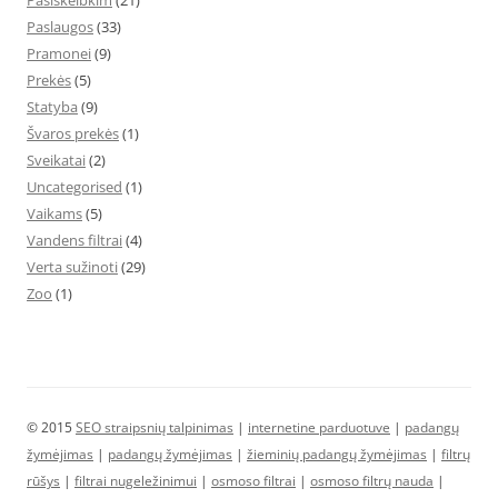
Pasiskelbkim
(21)
Paslaugos
(33)
Pramonei
(9)
Prekės
(5)
Statyba
(9)
Švaros prekės
(1)
Sveikatai
(2)
Uncategorised
(1)
Vaikams
(5)
Vandens filtrai
(4)
Verta sužinoti
(29)
Zoo
(1)
© 2015
SEO straipsnių talpinimas
|
internetine parduotuve
|
padangų
žymėjimas
|
padangų žymėjimas
|
žieminių padangų žymėjimas
|
filtrų
rūšys
|
filtrai nugeležinimui
|
osmoso filtrai
|
osmoso filtrų nauda
|