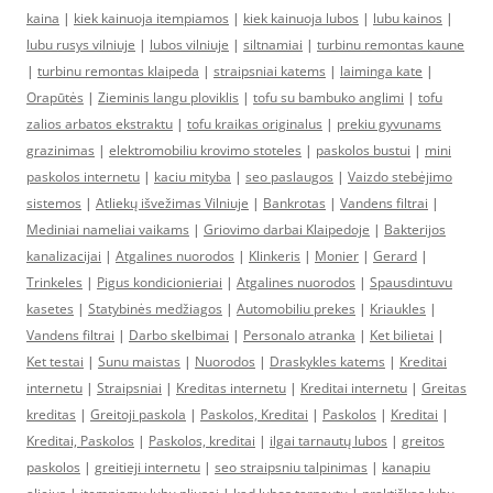
kaina
|
kiek kainuoja itempiamos
|
kiek kainuoja lubos
|
lubu kainos
|
lubu rusys vilniuje
|
lubos vilniuje
|
siltnamiai
|
turbinu remontas kaune
|
turbinu remontas klaipeda
|
straipsniai katems
|
laiminga kate
|
Orapūtės
|
Zieminis langu ploviklis
|
tofu su bambuko anglimi
|
tofu
zalios arbatos ekstraktu
|
tofu kraikas originalus
|
prekiu gyvunams
grazinimas
|
elektromobiliu krovimo stoteles
|
paskolos bustui
|
mini
paskolos internetu
|
kaciu mityba
|
seo paslaugos
|
Vaizdo stebėjimo
sistemos
|
Atliekų išvežimas Vilniuje
|
Bankrotas
|
Vandens filtrai
|
Mediniai nameliai vaikams
|
Griovimo darbai Klaipedoje
|
Bakterijos
kanalizacijai
|
Atgalines nuorodos
|
Klinkeris
|
Monier
|
Gerard
|
Trinkeles
|
Pigus kondicionieriai
|
Atgalines nuorodos
|
Spausdintuvu
kasetes
|
Statybinės medžiagos
|
Automobiliu prekes
|
Kriaukles
|
Vandens filtrai
|
Darbo skelbimai
|
Personalo atranka
|
Ket bilietai
|
Ket testai
|
Sunu maistas
|
Nuorodos
|
Draskykles katems
|
Kreditai
internetu
|
Straipsniai
|
Kreditas internetu
|
Kreditai internetu
|
Greitas
kreditas
|
Greitoji paskola
|
Paskolos, Kreditai
|
Paskolos
|
Kreditai
|
Kreditai, Paskolos
|
Paskolos, kreditai
|
ilgai tarnautų lubos
|
greitos
paskolos
|
greitieji internetu
|
seo straipsniu talpinimas
|
kanapiu