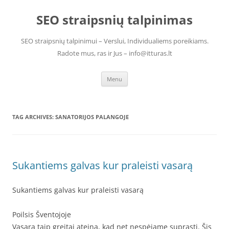
Skip
to
SEO straipsnių talpinimas
content
SEO straipsnių talpinimui – Verslui, Individualiems poreikiams.
Radote mus, ras ir Jus – info@itturas.lt
Menu
TAG ARCHIVES:
SANATORIJOS PALANGOJE
Sukantiems galvas kur praleisti vasarą
Sukantiems galvas kur praleisti vasarą
Poilsis Šventojoje
Vasara taip greitai ateina, kad net nespėjame suprasti. Šis