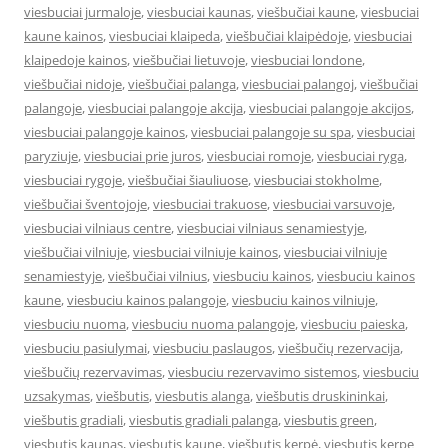
viesbuciai jurmaloje
,
viesbuciai kaunas
,
viešbučiai kaune
,
viesbuciai
kaune kainos
,
viesbuciai klaipeda
,
viešbučiai klaipėdoje
,
viesbuciai
klaipedoje kainos
,
viešbučiai lietuvoje
,
viesbuciai londone
,
viešbučiai nidoje
,
viešbučiai palanga
,
viesbuciai palangoj
,
viešbučiai
palangoje
,
viesbuciai palangoje akcija
,
viesbuciai palangoje akcijos
,
viesbuciai palangoje kainos
,
viesbuciai palangoje su spa
,
viesbuciai
paryziuje
,
viesbuciai prie juros
,
viesbuciai romoje
,
viesbuciai ryga
,
viesbuciai rygoje
,
viešbučiai šiauliuose
,
viesbuciai stokholme
,
viešbučiai šventojoje
,
viesbuciai trakuose
,
viesbuciai varsuvoje
,
viesbuciai vilniaus centre
,
viesbuciai vilniaus senamiestyje
,
viešbučiai vilniuje
,
viesbuciai vilniuje kainos
,
viesbuciai vilniuje
senamiestyje
,
viešbučiai vilnius
,
viesbuciu kainos
,
viesbuciu kainos
kaune
,
viesbuciu kainos palangoje
,
viesbuciu kainos vilniuje
,
viesbuciu nuoma
,
viesbuciu nuoma palangoje
,
viesbuciu paieska
,
viesbuciu pasiulymai
,
viesbuciu paslaugos
,
viešbučių rezervacija
,
viešbučių rezervavimas
,
viesbuciu rezervavimo sistemos
,
viesbuciu
uzsakymas
,
viešbutis
,
viesbutis alanga
,
viešbutis druskininkai
,
viešbutis gradiali
,
viesbutis gradiali palanga
,
viesbutis green
,
viesbutis kaunas
,
viesbutis kaune
,
viešbutis kerpė
,
viesbutis kerpe