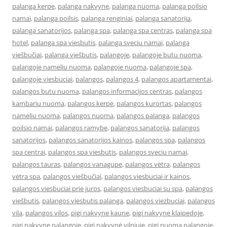
palanga kerpe
,
palanga nakvyne
,
palanga nuoma
,
palanga poilsio
namai
,
palanga poilsis
,
palanga renginiai
,
palanga sanatorija
,
palanga sanatorijos
,
palanga spa
,
palanga spa centras
,
palanga spa
hotel
,
palanga spa viesbutis
,
palanga sveciu namai
,
palanga
viešbučiai
,
palanga viešbutis
,
palangoje
,
palangoje butu nuoma
,
palangoje nameliu nuoma
,
palangoje nuoma
,
palangoje spa
,
palangoje viesbuciai
,
palangos
,
palangos 4
,
palangos apartamentai
,
palangos butu nuoma
,
palangos informacijos centras
,
palangos
kambariu nuoma
,
palangos kerpe
,
palangos kurortas
,
palangos
nameliu nuoma
,
palangos nuoma
,
palangos palanga
,
palangos
poilsio namai
,
palangos ramybe
,
palangos sanatorija
,
palangos
sanatorijos
,
palangos sanatorijos kainos
,
palangos spa
,
palangos
spa centrai
,
palangos spa viesbutis
,
palangos sveciu namai
,
palangos tauras
,
palangos vanagupe
,
palangos vėtra
,
palangos
vėtra spa
,
palangos viešbučiai
,
palangos viesbuciai ir kainos
,
palangos viesbuciai prie juros
,
palangos viesbuciai su spa
,
palangos
viešbutis
,
palangos viesbutis palanga
,
palangos viezbuciai
,
palangos
vila
,
palangos vilos
,
pigi nakvyne kaune
,
pigi nakvyne klaipedoje
,
pigi nakvyne palangoje
,
pigi nakvynė vilniuje
,
pigi nuoma palangoje
,