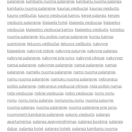
palangoje
,
kambario nuoma palangoje
,
kambariu nuoma palanga
,
kambarių nuoma palangoje
,
kaunas viesbuciai
,
kaunas viesbutis
,
kauno viešbučiai
,
kauno viesbuciai kainos
,
kerpė palanga
,
kerpes
viesbutis palangoje
,
klaipeda hotel
,
klaipeda viesbuciai
,
klaipedos
viesbuciai
,
klaipedos viesbuciai kainos
,
klaipedos viesbutis
,
kotedzu
nuoma palangoje
,
ktu poilsio namai palangoje
,
kursiu kaimas
sventojoje
,
lietuvos viešbučiai
,
lietuvos viešbutis
,
nakvyne
klaipedoje
,
nakvynė nidoje
,
nakvyne pajuryje
,
nakvyne palanga
,
nakvynė palangoje
,
nakvyne prie juros
,
nakvynė vilniuje
,
nakvynes
namai palangoje
,
nakvynes palangoje
,
namai palangoje
,
namas
palangoje
,
namelių nuoma palangoje
,
namo nuoma palangoje
,
namu nuoma palangoje
,
namuku nuoma palangoje
,
nebrangus
poilsis palangoje
,
nebrangus viesbuciai vilniuje
,
nida poilsio namai
,
nida viesbuciai
,
nidoje viesbuciai
,
nidos viesbuciai
,
noriu noriu
noriu
,
noriu noriu palanga
,
noriunoriu noriu
,
nuoma pajuryje
,
nuoma palanga
,
nuoma palangoje
,
nuoma palangoje prie juros
,
nuomojami kambariai palangoje
,
pajurio viesbutis
,
palanga
apartamentai
,
palanga apgyvendinimas
,
palanga booking
,
palanga
dabar
,
palanga hotel
,
palanga hotels
,
palanga kambariu nuoma
,