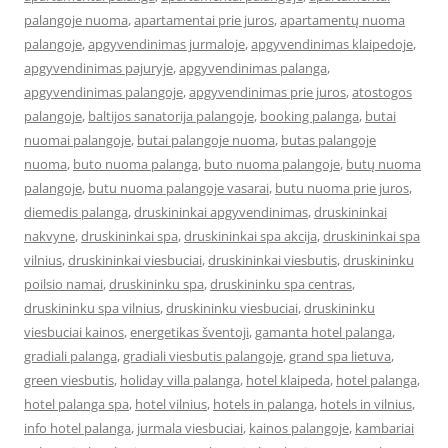
palangoje nuoma
,
apartamentai prie juros
,
apartamentų nuoma
palangoje
,
apgyvendinimas jurmaloje
,
apgyvendinimas klaipedoje
,
apgyvendinimas pajuryje
,
apgyvendinimas palanga
,
apgyvendinimas palangoje
,
apgyvendinimas prie juros
,
atostogos
palangoje
,
baltijos sanatorija palangoje
,
booking palanga
,
butai
nuomai palangoje
,
butai palangoje nuoma
,
butas palangoje
nuoma
,
buto nuoma palanga
,
buto nuoma palangoje
,
butų nuoma
palangoje
,
butu nuoma palangoje vasarai
,
butu nuoma prie juros
,
diemedis palanga
,
druskininkai apgyvendinimas
,
druskininkai
nakvyne
,
druskininkai spa
,
druskininkai spa akcija
,
druskininkai spa
vilnius
,
druskininkai viesbuciai
,
druskininkai viesbutis
,
druskininku
poilsio namai
,
druskininku spa
,
druskininku spa centras
,
druskininku spa vilnius
,
druskininku viesbuciai
,
druskininku
viesbuciai kainos
,
energetikas šventoji
,
gamanta hotel palanga
,
gradiali palanga
,
gradiali viesbutis palangoje
,
grand spa lietuva
,
green viesbutis
,
holiday villa palanga
,
hotel klaipeda
,
hotel palanga
,
hotel palanga spa
,
hotel vilnius
,
hotels in palanga
,
hotels in vilnius
,
info hotel palanga
,
jurmala viesbuciai
,
kainos palangoje
,
kambariai