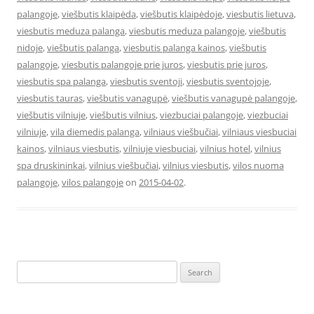
palangoje
,
viešbutis klaipėda
,
viešbutis klaipėdoje
,
viesbutis lietuva
,
viesbutis meduza palanga
,
viesbutis meduza palangoje
,
viešbutis
nidoje
,
viešbutis palanga
,
viesbutis palanga kainos
,
viešbutis
palangoje
,
viesbutis palangoje prie juros
,
viesbutis prie juros
,
viesbutis spa palanga
,
viesbutis sventoji
,
viesbutis sventojoje
,
viesbutis tauras
,
viešbutis vanagupė
,
viešbutis vanagupė palangoje
,
viešbutis vilniuje
,
viešbutis vilnius
,
viezbuciai palangoje
,
viezbuciai
vilniuje
,
vila diemedis palanga
,
vilniaus viešbučiai
,
vilniaus viesbuciai
kainos
,
vilniaus viesbutis
,
vilniuje viesbuciai
,
vilnius hotel
,
vilnius
spa druskininkai
,
vilnius viešbučiai
,
vilnius viesbutis
,
vilos nuoma
palangoje
,
vilos palangoje
on
2015-04-02
.
Search
for: