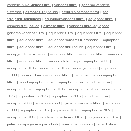
vandens nukalkinimo filtrai
|
vandens filtrai
|
geriamo vandens
sistemos
|
osmoso filtrų nauda
|
atbulinio osmoso filtrai
|
seo
straipsniu talpinimas
|
aquaphor vandens filtrai
|
aquaphor filtrai
|
osmoso filtrų nauda
|
osmoso filtrai
|
vandens filtrai aquaphor
|
geriamo vandens filtrai
|
aquaphor filtrai
|
aquaphor filtrai
|
aquaphor
filtrai
|
aquaphor filtrai
|
aquaphor namams ir pramonei
|
aquaphor
filtrai
|
aquaphor filtrai
|
aquaphor filtrų nauda
|
aquaphor filtrai
|
aquapgor filtrai ir nauda
|
aquaphor filtrai
|
aquaphor filtrai
|
vandens
filtrai
|
aquaphor filtrai
|
vandens filtru rusys
|
aquaphor s800
|
aquaphor ro-101s
|
aquaphor ro-102s
|
aquapgor s550
|
aquaphor
s1000
|
namui ir biurui aquaphor filtrai
|
namams ir biurui aquaphor
filtrai
|
kodel aquaphor filtrai
|
aquaphor filtrai
|
vandens filtrai
|
aquaphor filtrai
|
aquaphor ro-101s
|
aquaphor ro-202s
|
aquaphor ro-
102s
|
aquaphor ro-202s
|
aquaphor ro-206s
|
vandens filtrai
|
aquaphor s800
|
aquaphor s550
|
geriamo vandens filtrai
|
aquaphor
s1000
|
aquaphor ro 101s
|
aquaphor 102s
|
aquaphor ro 202s
|
aquaphor ro 206s
|
vandens minkstinimo filtrai
|
nugeležinimo filtrai
|
pelesio kvapa galima panaikinti
|
priemone nuo voru
|
lauko kubilai