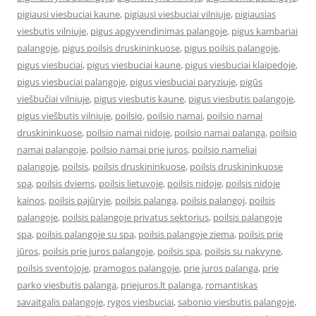
pigiausi viesbuciai kaune
,
pigiausi viesbuciai vilniuje
,
pigiausias
viesbutis vilniuje
,
pigus apgyvendinimas palangoje
,
pigus kambariai
palangoje
,
pigus poilsis druskininkuose
,
pigus poilsis palangoje
,
pigus viesbuciai
,
pigus viesbuciai kaune
,
pigus viesbuciai klaipedoje
,
pigus viesbuciai palangoje
,
pigus viesbuciai paryziuje
,
pigūs
viešbučiai vilniuje
,
pigus viesbutis kaune
,
pigus viesbutis palangoje
,
pigus viešbutis vilniuje
,
poilsio
,
poilsio namai
,
poilsio namai
druskininkuose
,
poilsio namai nidoje
,
poilsio namai palanga
,
poilsio
namai palangoje
,
poilsio namai prie juros
,
poilsio nameliai
palangoje
,
poilsis
,
poilsis druskininkuose
,
poilsis druskininkuose
spa
,
poilsis dviems
,
poilsis lietuvoje
,
poilsis nidoje
,
poilsis nidoje
kainos
,
poilsis pajūryje
,
poilsis palanga
,
poilsis palangoj
,
poilsis
palangoje
,
poilsis palangoje privatus sektorius
,
poilsis palangoje
spa
,
poilsis palangoje su spa
,
poilsis palangoje ziema
,
poilsis prie
jūros
,
poilsis prie juros palangoje
,
poilsis spa
,
poilsis su nakvyne
,
poilsis sventojoje
,
pramogos palangoje
,
prie juros palanga
,
prie
parko viesbutis palanga
,
priejuros.lt palanga
,
romantiskas
savaitgalis palangoje
,
rygos viesbuciai
,
sabonio viesbutis palangoje
,