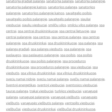
sanatorija gradiali palanga
,
sanatorija palanga
,
sanatorija palangoje
,
sanatorija palangoje kainos
,
sanatorijos palanga
,
sanatorijos
palangoje
,
sanatorijos palangoje kainos
,
savaitgalio poilsis
,
savaitgalio poilsis palangoje
,
savaitgalis palangoje
,
siauliai
viesbuciai
,
siauliu viesbuciai
,
smilčių vilos
,
smilciu vilos palanga
,
spa
centrai
,
spa centrai druskininkuose
,
spa centrai lietuvoje
,
spa
centrai palangoje
,
spa centras
,
spa centras palanga
,
spa centras
palangoje
,
spa druskininkai
,
spa druskininkuose
,
spa palanga
,
spa
palanga gradiali
,
spa palanga viesbutis
,
spa palangoje
,
spa
paslaugos
,
spa paslaugos palangoje
,
spa poilsis
,
spa poilsis
druskininkuose
,
spa poilsis palangoje
,
spa proceduros
druskininkuose
,
spa proceduros palangoje
,
spa viesbuciai
,
spa
viesbutis
,
spa vilnius druskininkai
,
spa vilnius druskininkuose
,
sveciu namai nidoje
,
sveciu namai palanga
,
svečių namai palangoje
,
šventoji energetikas
,
sventoji viesbuciai
,
sventosios viesbuciai
,
tauras palanga
,
trakai viesbuciai
,
turkijos viesbuciai
,
vanagupė
palanga
,
vanagupė palangoje
,
vanagupė viešbutis
,
vanagupės
viešbutis
,
vanagupės viešbutis palanga
,
ventspilis viesbuciai
,
viešbučiai
,
viesbuciai druskininkai
,
viešbučiai druskininkuose
,