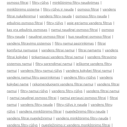
osmoso filtrai
|
filtrų rūšys
|
minkštinimo filtrų naudojimas
|
minkštinimo sistema
|
filtrų rūšys ir nauda
|
osmoso filtrai
|
vandens
filtrai nukalkinimui
|
vandens filtrų nauda
|
osmoso filtrų nauda
|
atbulinio osmoso filtrai
|
filtrų rūšys
|
apie geriamo vandens filtrus
|
kas yra atbulinis osmosas
|
namui naudingi osmoso filtrai
|
osmoso
filtrų nauda
|
naudingi osmoso filtrai
|
kuo naudingi osmoso filtrai
|
vandens filtravimo sistemos
|
filtrų namui pasirinkimas
|
filtrai
komfortui namuose
|
vandens filtrai namui
|
filtrai namams
|
vandens
filtrai kokybei
|
tinkamiausi vandens filtrai namui
|
vandens filtravimo
sistemos namui
|
filtrų sprendimai namui
|
ieškome vandens filtrų
namui
|
vandens filtrų namui rūšys
|
vandens kokybei filtrai namui
|
vandens namui filtrų pasirinkimas
|
vandens filtrų rtūšys
|
vandens
kokybei name
|
rekomenduojami vandens filtrai namui
|
vandens filtrai
namui
|
filtrų namui rūšys
|
vandens filtrų rūšys
|
vandens filtrai namui
|
namui naudingi osmoso filtrai
|
namui geriausi osmoso filtrai
|
filtrai
namui
|
vandens filtrų nauda
|
filtrų rūšys ir nauda
|
vandens filtrų
rūšys
|
vandens minkštinimo filtrai
|
nugeležinimo filtrų nauda
|
vandens filtrai nugeležinimui
|
vandens minkštinimo filtrų nauda
|
vandens filtrų rūšys
|
nugeležinimo ir vandens monkštinimo filtrai
|